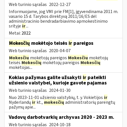
Web turinio sąrašas
2022-12-27
Informuojame, jog VMI prie FM[1], įgyvendinama 2011 m.
vasario 15 d. Tarybos direktyvą 2011/16/ES dėl
administracinio bendradarbiavimo apmokestinimo
srityje
ir
...
Metai:
2022
Mokesčių
mokėtojo teisės
ir
pareigos
Web turinio sąrašas
2020-04-07
Mokesčių
mokėtojų pareigos
Mokesčių
mokėtojų
teisės
Mokesčių
mokėtojų pareigos
Mokesčių
mokėtojas...
Kokias pažymas galite užsakyti
ir
pateikti
užsienio valstybei, kurioje gavote pajamas
Web turinio sąrašas
2024-01-30
Nuo 2023-11-01 užsienio valstybių, t. y. Vokietijos
ir
Nyderlandų
ir
kt.,
mokesčių
administratorių parengtų
pažymų apie...
Vadovų darbotvarkių archyvas 2020 - 2023 m.
Web turinio sąrašas
2024-10-18