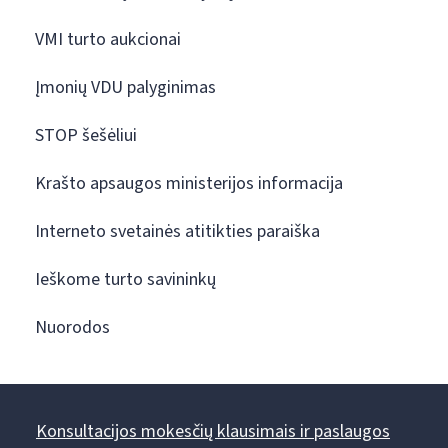
VMI turto aukcionai
Įmonių VDU palyginimas
STOP šešėliui
Krašto apsaugos ministerijos informacija
Interneto svetainės atitikties paraiška
Ieškome turto savininkų
Nuorodos
Konsultacijos mokesčių klausimais ir paslaugos