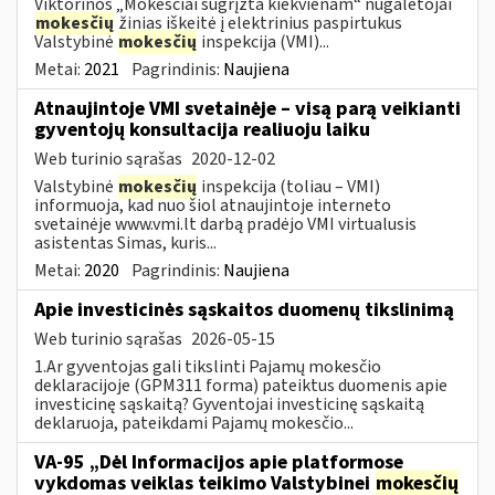
Viktorinos „Mokesčiai sugrįžta kiekvienam“ nugalėtojai
mokesčių
žinias iškeitė į elektrinius paspirtukus
Valstybinė
mokesčių
inspekcija (VMI)...
Metai:
2021
Pagrindinis:
Naujiena
Atnaujintoje VMI svetainėje – visą parą veikianti
gyventojų konsultacija realiuoju laiku
Web turinio sąrašas
2020-12-02
Valstybinė
mokesčių
inspekcija (toliau – VMI)
informuoja, kad nuo šiol atnaujintoje interneto
svetainėje www.vmi.lt darbą pradėjo VMI virtualusis
asistentas Simas, kuris...
Metai:
2020
Pagrindinis:
Naujiena
Apie investicinės sąskaitos duomenų tikslinimą
Web turinio sąrašas
2026-05-15
1.Ar gyventojas gali tikslinti Pajamų mokesčio
deklaracijoje (GPM311 forma) pateiktus duomenis apie
investicinę sąskaitą? Gyventojai investicinę sąskaitą
deklaruoja, pateikdami Pajamų mokesčio...
VA-95 „Dėl Informacijos apie platformose
vykdomas veiklas teikimo Valstybinei
mokesčių