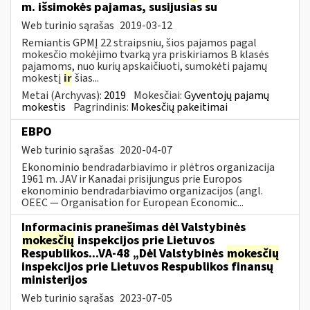
m. išsimokės pajamas, susijusias su
Web turinio sąrašas
2019-03-12
Remiantis GPMĮ 22 straipsniu, šios pajamos pagal
mokesčio mokėjimo tvarką yra priskiriamos B klasės
pajamoms, nuo kurių apskaičiuoti, sumokėti pajamų
mokestį
ir
šias...
Metai (Archyvas):
2019
Mokesčiai:
Gyventojų pajamų
mokestis
Pagrindinis:
Mokesčių pakeitimai
EBPO
Web turinio sąrašas
2020-04-07
Ekonominio bendradarbiavimo ir plėtros organizacija
1961 m. JAV ir Kanadai prisijungus prie Europos
ekonominio bendradarbiavimo organizacijos (angl.
OEEC — Organisation for European Economic...
Informacinis pranešimas dėl Valstybinės
mokesčių
inspekcijos prie Lietuvos
Respublikos...VA-48 „Dėl Valstybinės
mokesčių
inspekcijos prie Lietuvos Respublikos finansų
ministerijos
Web turinio sąrašas
2023-07-05