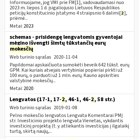
Informuojame, jog VMI prie FM[1], vadovaudamasi nuo
2023 m. liepos 1 d. įsigaliojusio Lietuvos Respublikos
peticijų konstitucinio įstatymo 4 straipsnio 6 dalimi[
2
],
priėmė...
Metai:
2023
schemas - prisidengę lengvatomis gyventojai
mėgino išvengti šimtų tūkstančių eurų
mokesčių
Web turinio sąrašas
2020-11-04
Papildomai apskaičiuota sumokėti beveik 642 tūkst. eurų
GPM. Kai kuriais atvejais vertybiniai popieriai pirkti už
100 eurų, o parduoti už 1 mln. eurų. Kauno apskrities
valstybinė mokesčių...
Metai:
2020
Lengvatos (17-1, 17-
2
, 46-1, 46-
2
, 58 str.)
Web turinio sąrašas
2019-01-08
Pelno mokesčio lengvatos Lengvata Komentarai PMĮ
str. Investicinio projekto lengvata Vienetas, vykdantis
investicinį projektą (t. y. atliekantis investicijas į ilgalaikį
turtą, skirtą naujų,...