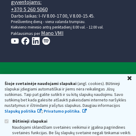
gyventojams:
+370 5 260 5060
Darbo laikas: I-IV 8.00-17.00, V 8.00-15.45.
Prieššventinę dieną - viena valanda trumpiau.
Kiekvieno mėnesio antrą penktadienį 8.00 val. - 12.00 val.
Mano VMI
Paklausimas per
Valstybinė mokesčių inspekcija prie Lietuvos
U
Respublikos finansų ministerijos
Šioje svetainėje naudojami slapukai
(angl. cookies). Būtinieji
slapukai įdiegiami automatiškai ir jiems nėra reikalingas Jūsų
Biudžetinė įstaiga. Juridinio asmens kodas — 188659752,
sutikimas. Taip pat galite sutikti ir su kitų slapukų naudojimu. Savo
adresas: Vasario 16-osios g. 14, 01107 Vilnius, Lietuva, el.paštas:
sutikimą bet kada galėsite atšaukti pakeisdami interneto naršyklės
vmi@vmi.lt
, E. pristatymo dėžutės adresas 188659752
nustatymus ir ištrindami įrašytus slapukus. Daugiau informacijos
Duomenys apie Valstybinę mokesčių inspekciją prie Lietuvos
Slapukų politika
;
Privatumo politika.
Respublikos finansų ministerijos kaupiami ir saugomi Juridinių
asmenų registre
Būtinieji slapukai
Naudojami sklandžiam svetainės veikimui ir įgalina pagrindines
svetainės funkcijas. Be šių slapukų svetainė negali tinkamai veikti.