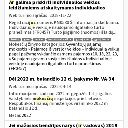
Ar
galima priskirti individualios veiklos
leidžiamiems atskaitymams individualios
Web turinio sąrašas
2018-11-22
Registraci
jos
numeris KM0530 Ši informacija skelbiama:
Individualioje veikloje naudojamo ilgalaikio turto
pranešimas (FR0457) Turto įsigijimo (nuomos) išlaidų...
fr0457
gpm
turtas
individuali veikla
gpmį 2 str
gpmį 10 str
Mokesčių žinyno kategorijos:
Gyventojų pajamų
mokestis » Pajamos iš verslo/ veiklos » Individualią veiklą
pagal pažymą vykdančio asmens pajamos (10, 18, 22, 23,
» Su pajamų gavimu susijusios išlaidos » Individualioje
veikloje naudojamo ilgalaikio turto pranešimas
(FR0457)
Dėl 2022 m. balandžio 12 d. įsakymo Nr. VA-34
Web turinio sąrašas
2022-04-14
Informuojame, kad nuo 2022 m. gegužės 1 d. įsigalios
Valstybinės
mokesčių
inspekcijos prie Lietuvos
Respublikos finansų ministerijos viršininko 2022 m.
balandžio 12 d....
Metai:
2022
Jei mažosios bendrijos narys (
ir
vadovas) 2019