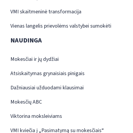
VMI skaitmeninė transformacija
Vienas langelis prievolėms valstybei sumokėti
NAUDINGA
Mokesčiai ir jų dydžiai
Atsiskaitymas grynaisiais pinigais
Dažniausiai užduodami klausimai
Mokesčių ABC
Viktorina moksleiviams
VMI kviečia į „Pasimatymą su mokesčiais“