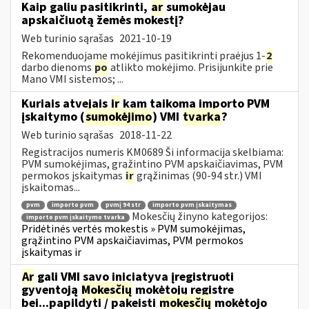
Kaip galiu pasitikrinti,
ar
sumokėjau
apskaičiuotą žemės mokestį?
Web turinio sąrašas
2021-10-19
Rekomenduojame mokėjimus pasitikrinti praėjus 1-
2
darbo dienoms
po
atlikto mokėjimo. Prisijunkite prie
Mano VMI sistemos; ...
Kuriais atvejais
ir
kam taikoma importo PVM
įskaitymo (
sumokėjimo
) VMI
tvarka
?
Web turinio sąrašas
2018-11-22
Registracijos numeris KM0689 Ši informacija skelbiama:
PVM sumokėjimas, grąžintino PVM apskaičiavimas, PVM
permokos įskaitymas
ir
grąžinimas (90-94 str.) VMI
įskaitomas...
pvm
importo pvm
pvmį 94 str
importo pvm įskaitymas
Mokesčių žinyno kategorijos:
importo pvm įskaitymo tvarka
Pridėtinės vertės mokestis » PVM sumokėjimas,
grąžintino PVM apskaičiavimas, PVM permokos
įskaitymas ir
Ar
gali VMI savo iniciatyva įregistruoti
gyventoją
Mokesčių
mokėtojų registre
bei...papildyti / pakeisti
mokesčių
mokėtojo