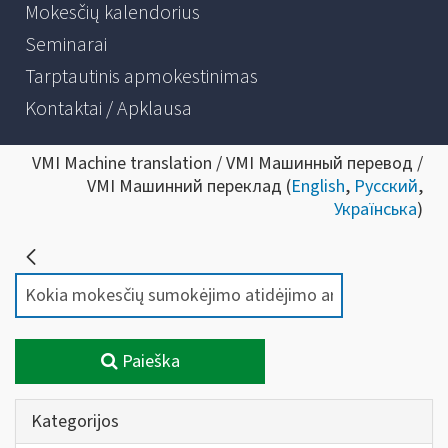
Mokesčių kalendorius
Seminarai
Tarptautinis apmokestinimas
Kontaktai / Apklausa
VMI Machine translation / VMI Машинный перевод /
VMI Машинний переклад (
English
,
Русский
,
Українська
)
Paieška
Kategorijos