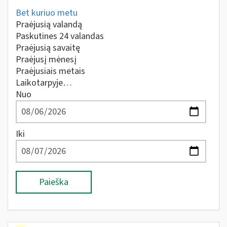
Bet kuriuo metu
Praėjusią valandą
Paskutines 24 valandas
Praėjusią savaitę
Praėjusį mėnesį
Praėjusiais metais
Laikotarpyje…
Nuo
Iki
Paieška