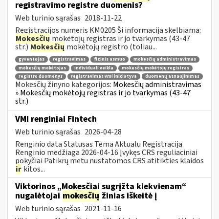
registravimo registre duomenis?
Web turinio sąrašas
2018-11-22
Registracijos numeris KM0205 Ši informacija skelbiama:
Mokesčių
mokėtojų registras ir jo tvarkymas (43-47
str.)
Mokesčių
mokėtojų registro (toliau...
gyventojas
registravimas
fizinis asmuo
mokesčių administravimas
mokesčių mokėtojas
individuali veikla
mokesčių mokėtojų registras
registro duomenys
registravimas vmi iniciatyva
duomenų atnaujinimas
Mokesčių žinyno kategorijos:
Mokesčių administravimas
» Mokesčių mokėtojų registras ir jo tvarkymas (43-47
str.)
VMI renginiai Fintech
Web turinio sąrašas
2026-04-28
Renginio data Statusas Tema Aktualu Registracija
Renginio medžiaga 2026-04-16 Įvykęs CRS reguliaciniai
pokyčiai Patikrų metu nustatomos CRS atitikties klaidos
ir
kitos...
Viktorinos „Mokesčiai sugrįžta kiekvienam“
nugalėtojai
mokesčių
žinias iškeitė į
Web turinio sąrašas
2021-11-16