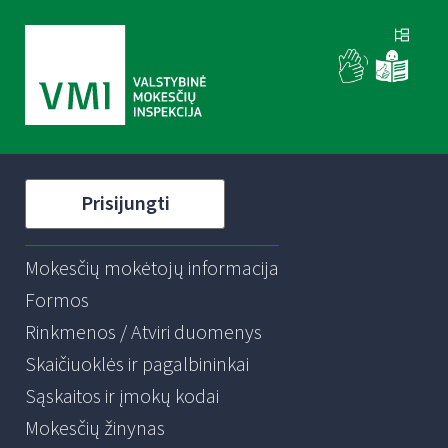
Prisijungti
Mokesčių mokėtojų informacija
Formos
Rinkmenos / Atviri duomenys
Skaičiuoklės ir pagalbininkai
Sąskaitos ir įmokų kodai
Mokesčių žinynas