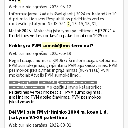
Web turinio sąrašas
2025-05-12
Informuojame, kad atsižvelgiant į 2024 m. balandžio 10
d. priimtą Lietuvos Respublikos pridėtinės vertės
mokesčio įstatymo Nr. IX-751
2
, 13, 15, 28, 31,...
Metai:
2025
Mokesčių įstatymų pakeitimai:
MĮP 2021 »
Pridėtinės vertės mokesčio pakeitimai nuo 2025 m.
Kokie yra PVM
sumokėjimo
terminai?
Web turinio sąrašas
2025-05-19
Registracijos numeris KM0677 Ši informacija skelbiama:
PVM sumokėjimas, grąžintino PVM apskaičiavimas, PVM
permokos įskaitymas ir grąžinimas (90-94 str.) PVM
mokėtojai: Atvejis PVM sumokėjimo...
pvm
pvmį 92 str
pvmį 90 str
pvm sumokėjimo terminai
Mokesčių žinyno kategorijos:
pvm mokėjimo terminas
Pridėtinės vertės mokestis » PVM sumokėjimas,
grąžintino PVM apskaičiavimas, PVM permokos
įskaitymas ir
Dėl VMI prie FM viršininko 2004 m. kovo 1 d.
įsakymo VA-29 pakeitimo
Web turinio sąrašas
2022-03-01