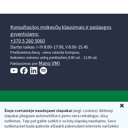
Konsultacijos mokesčių klausimais ir paslaugos
gyventojams:
+370 5 260 5060
Darbo laikas: I-IV 8.00-17.00, V 8.00-15.45.
Prieššventinę dieną - viena valanda trumpiau.
Kiekvieno mėnesio antrą penktadienį 8.00 val. - 12.00 val.
Mano VMI
Paklausimas per
Valstybinė mokesčių inspekcija prie Lietuvos
U
Respublikos finansų ministerijos
Šioje svetainėje naudojami slapukai
(angl. cookies). Būtinieji
slapukai įdiegiami automatiškai ir jiems nėra reikalingas Jūsų
Biudžetinė įstaiga. Juridinio asmens kodas — 188659752,
sutikimas. Taip pat galite sutikti ir su kitų slapukų naudojimu. Savo
adresas: Vasario 16-osios g. 14, 01107 Vilnius, Lietuva, el.paštas:
sutikimą bet kada galėsite atšaukti pakeisdami interneto naršyklės