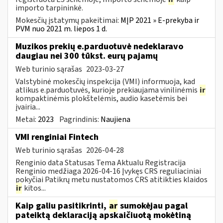
importo tarpininkė.
Mokesčių įstatymų pakeitimai:
MĮP 2021 » E-prekyba ir
PVM nuo 2021 m. liepos 1 d.
Muzikos prekių e.parduotuvė nedeklaravo
daugiau nei 300 tūkst. eurų pajamų
Web turinio sąrašas
2023-03-27
Valstybinė mokesčių inspekcija (VMI) informuoja, kad
atlikus e.parduotuvės, kurioje prekiaujama vinilinėmis
ir
kompaktinėmis plokštelėmis, audio kasetėmis bei
įvairia...
Metai:
2023
Pagrindinis:
Naujiena
VMI renginiai Fintech
Web turinio sąrašas
2026-04-28
Renginio data Statusas Tema Aktualu Registracija
Renginio medžiaga 2026-04-16 Įvykęs CRS reguliaciniai
pokyčiai Patikrų metu nustatomos CRS atitikties klaidos
ir
kitos...
Kaip galiu pasitikrinti,
ar
sumokėjau pagal
pateiktą deklaraciją apskaičiuotą mokėtiną