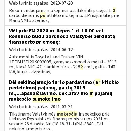
Web turinio sąrašas
2020-07-20
Rekomenduojame mokėjimus pasitikrinti praėjus 1-
2
darbo dienoms
po
atlikto mokėjimo. 1.Prisijunkite prie
Mano VMI sistemos;...
VMI prie FM 2024 m. liepos 1 d. 10.00 val.
konkurso būdu parduoda valstybei perduotą
transporto priemonę:
Web turinio sąrašas
2024-06-12
Automobilis Toyota Land Cruiser, VIN
JTEBH3FJ20K092005, gamybos/modelio metai – 2013
m., klasė MIG-AC, variklio tūris - 298
2
cm3, galia - 140
kW, kuras - dyzelinas,...
Dėl nekilnojamojo turto pardavimo (
ar
kitokio
perleidimo) pajamų, gautų 2019
m.,...apskaičiavimo, deklaravimo
ir
pajamų
mokesčio
sumokėjimo
Web turinio sąrašas
2021-03-31
Tiksliname Valstybinės
mokesčių
inspekcijos prie
Lietuvos Respublikos finansų ministerijos 2021 m.
vasario 26 d. rašto Nr. (18.18-31-1)RM-8840 „Dėl
nekilnojamojo turto...