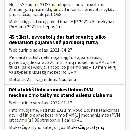
Ne, OSS kaip
ir
MOSS naudojimas nėra privalomas.
Asmuo gali pasirinkti,
ar
atitinkamas prievoles vykdyti
paprasčiau, naudojant OSS,...
Mokesčių įstatymų pakeitimai:
MĮP 2021 » E-prekyba ir
PVM nuo 2021 m. liepos 1 d.
45 tūkst. gyventojų dar turi savaitę laiko
deklaruoti pajamas už parduotą turtą
Web turinio sąrašas
2021-04-27
Pernai 39 tūkst. nekilnojamąjį turtą pardavusių
gyventojų deklaravo 26 mln. eurų mokėtino GPM, o 89
tūkst. pardavusių transporto priemones – 10 mln. eurų į
valstybės biudžetą mokėtino GPM....
Metai:
2021
Pagrindinis:
Naujiena
Dėl atvirkštinio apmokestinimo PVM
mechanizmo taikymo standiesiems diskams
Web turinio sąrašas
2022-01-17
Informuojame, kad nuo 202
2
m. kovo 1 d. nebetaikomas
atvirkštinio apmokestinimo PVM[1] mechanizmas (PVM
įstatymo[
2
] 96 straipsnio 1 dalies 4...
Mokesčių žinyno kategorijos:
Mokesčių įstatymų