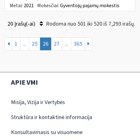
Metai:
2021
Mokesčiai:
Gyventojų pajamų mokestis
20 Įrašų(-ai)
Rodoma nuo 501 iki 520 iš 7,293 irašų.
1
...
25
26
27
...
365
APIE VMI
Misija, Vizija ir Vertybės
Struktūra ir kontaktinė informacija
Konsultavimasis su visuomene