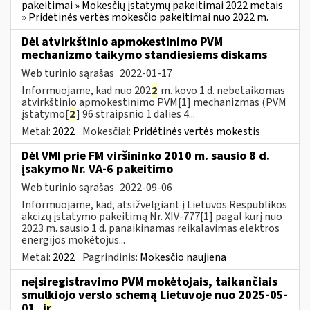
pakeitimai » Mokesčių įstatymų pakeitimai 2022 metais
» Pridėtinės vertės mokesčio pakeitimai nuo 2022 m.
Dėl atvirkštinio apmokestinimo PVM
mechanizmo taikymo standiesiems diskams
Web turinio sąrašas
2022-01-17
Informuojame, kad nuo 202
2
m. kovo 1 d. nebetaikomas
atvirkštinio apmokestinimo PVM[1] mechanizmas (PVM
įstatymo[
2
] 96 straipsnio 1 dalies 4...
Metai:
2022
Mokesčiai:
Pridėtinės vertės mokestis
Dėl VMI prie FM viršininko 2010 m. sausio 8 d.
įsakymo Nr. VA-6 pakeitimo
Web turinio sąrašas
2022-09-06
Informuojame, kad, atsižvelgiant į Lietuvos Respublikos
akcizų įstatymo pakeitimą Nr. XIV-777[1] pagal kurį nuo
2023 m. sausio 1 d. panaikinamas reikalavimas elektros
energijos mokėtojus...
Metai:
2022
Pagrindinis:
Mokesčio naujiena
neįsiregistravimo PVM mokėtojais, taikančiais
smulkiojo verslo schemą Lietuvoje nuo 2025-05-
01,
ir