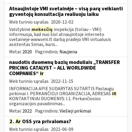
Atnaujintoje VMI svetainėje – visą parą veikianti
gyventojų konsultacija realiuoju laiku
Web turinio sąrašas
2020-12-02
Valstybinė
mokesčių
inspekcija (toliau – VMI)
informuoja, kad nuo šiol atnaujintoje interneto
svetainėje www.vmi.lt darbą pradėjo VMI virtualusis
asistentas Simas, kuris...
Metai:
2020
Pagrindinis:
Naujiena
naudotis duomenų bazių moduliais „TRANSFER
PRICING CATALYST – ALL WORLDWIDE
COMPANIES“
ir
Web turinio sąrašas
2022-11-15
INFORMACIJA APIE SUDARYTAS SUTARTIS Paslaugų
pirkimai I. PERKANČIOJI ORGANIZACIJA, ADRESAS
IR
KONTAKTINIAI DUOMENYS: I.1. Perkančiosios
organizacijos pavadinimas...
Metai:
2022
Pagrindinis:
Viešieji pirkimai
2
.
Ar
OSS yra privalomas?
Web turinio sąrašas
2021-06-09