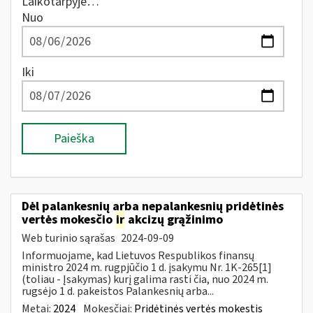
Laikotarpyje…
Nuo
Iki
Paieška
Dėl palankesnių arba nepalankesnių pridėtinės
vertės mokesčio
ir
akcizų grąžinimo
Web turinio sąrašas
2024-09-09
Informuojame, kad Lietuvos Respublikos finansų
ministro 2024 m. rugpjūčio 1 d. įsakymu Nr. 1K-265[1]
(toliau - Įsakymas) kurį galima rasti čia, nuo 2024 m.
rugsėjo 1 d. pakeistos Palankesnių arba...
Metai:
2024
Mokesčiai:
Pridėtinės vertės mokestis