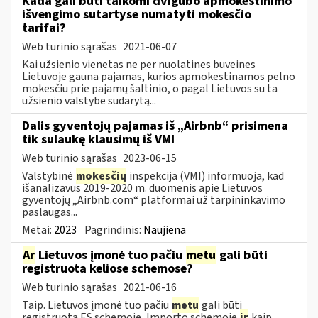
Kada gali būti taikomi dvigubo apmokestinimo
išvengimo sutartyse numatyti mokesčio
tarifai?
Web turinio sąrašas
2021-06-07
Kai užsienio vienetas ne per nuolatines buveines
Lietuvoje gauna pajamas, kurios apmokestinamos pelno
mokesčiu prie pajamų šaltinio, o pagal Lietuvos su ta
užsienio valstybe sudarytą...
Dalis gyventojų pajamas iš „Airbnb“ prisimena
tik sulaukę klausimų iš VMI
Web turinio sąrašas
2023-06-15
Valstybinė
mokesčių
inspekcija (VMI) informuoja, kad
išanalizavus 2019-2020 m. duomenis apie Lietuvos
gyventojų „Airbnb.com“ platformai už tarpininkavimo
paslaugas...
Metai:
2023
Pagrindinis:
Naujiena
Ar
Lietuvos įmonė tuo pačiu
metu
gali būti
registruota keliose schemose?
Web turinio sąrašas
2021-06-16
Taip. Lietuvos įmonė tuo pačiu
metu
gali būti
registruota ES schemoje, Importo schemoje
ir
kaip