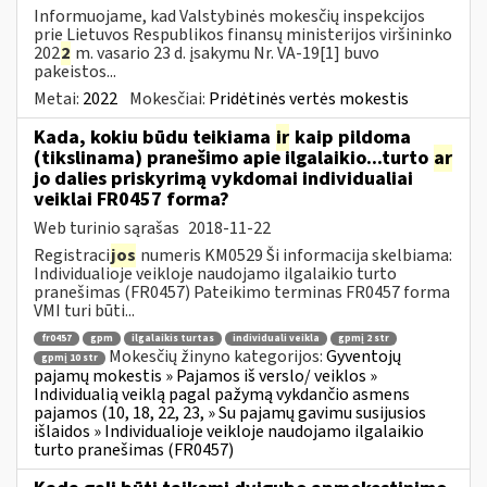
Informuojame, kad Valstybinės mokesčių inspekcijos
prie Lietuvos Respublikos finansų ministerijos viršininko
202
2
m. vasario 23 d. įsakymu Nr. VA-19[1] buvo
pakeistos...
Metai:
2022
Mokesčiai:
Pridėtinės vertės mokestis
Kada, kokiu būdu teikiama
ir
kaip pildoma
(tikslinama) pranešimo apie ilgalaikio...turto
ar
jo dalies priskyrimą vykdomai individualiai
veiklai FR0457 forma?
Web turinio sąrašas
2018-11-22
Registraci
jos
numeris KM0529 Ši informacija skelbiama:
Individualioje veikloje naudojamo ilgalaikio turto
pranešimas (FR0457) Pateikimo terminas FR0457 forma
VMI turi būti...
fr0457
gpm
ilgalaikis turtas
individuali veikla
gpmį 2 str
Mokesčių žinyno kategorijos:
Gyventojų
gpmį 10 str
pajamų mokestis » Pajamos iš verslo/ veiklos »
Individualią veiklą pagal pažymą vykdančio asmens
pajamos (10, 18, 22, 23, » Su pajamų gavimu susijusios
išlaidos » Individualioje veikloje naudojamo ilgalaikio
turto pranešimas (FR0457)