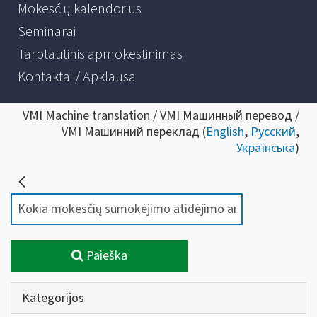
Mokesčių kalendorius
Seminarai
Tarptautinis apmokestinimas
Kontaktai / Apklausa
VMI Machine translation / VMI Машинный перевод /
VMI Машинний переклад (
English
,
Русский
,
Українська
)
Paieška
Kategorijos