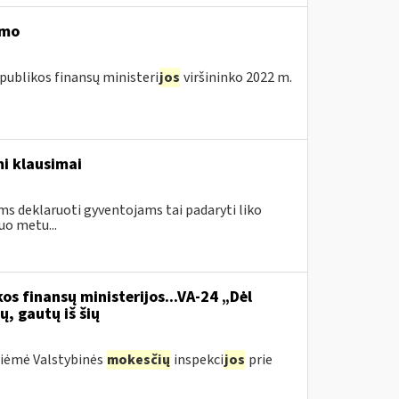
imo
publikos finansų ministeri
jos
viršininko 2022 m.
i klausimai
ms deklaruoti gyventojams tai padaryti liko
uo metu...
os finansų ministerijos...VA-24 „Dėl
ų, gautų iš šių
priėmė Valstybinės
mokesčių
inspekci
jos
prie