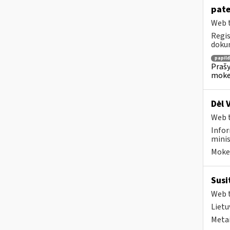
pate
Web t
Regis
dokum
papil
Prašy
moke
Dėl 
Web t
Infor
minis
Mokes
Susi
Web t
Lietu
Metai