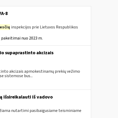
VA-8
esčių
inspekcijos prie Lietuvos Respublikos
 pakeitimai nuo 2023 m.
io supaprastinto akcizais
astinto akcizais apmokestinamų prekių vežimo
e sistemose bus...
 išsireikalauti iš vadovo
ndžiama nutartimi pasibaigusiame teisminiame