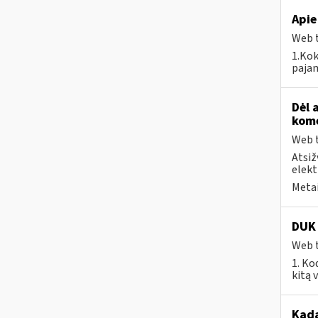
Apie
Web t
1.Kok
pajam
Dėl 
kome
Web t
Atsiž
elekt
Metai
DUK 
Web t
1. Ko
kitą 
Kad