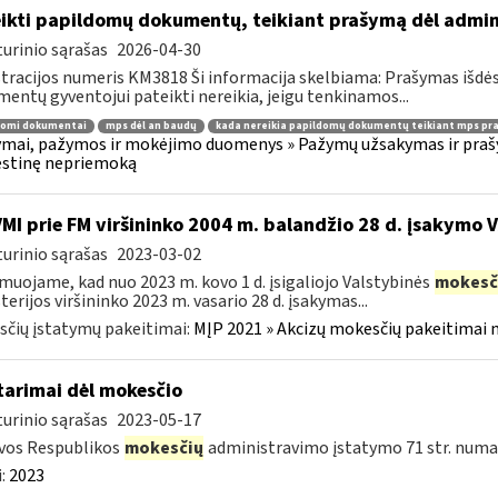
ikti papildomų dokumentų, teikiant prašymą dėl admi
urinio sąrašas
2026-04-30
tracijos numeris KM3818 Ši informacija skelbiama: Prašymas išdė
entų gyventojui pateikti nereikia, jeigu tenkinamos...
domi dokumentai
mps dėl an baudų
kada nereikia papildomų dokumentų teikiant mps pr
mai, pažymos ir mokėjimo duomenys » Pažymų užsakymas ir prašym
stinę nepriemoką
VMI prie FM viršininko 2004 m. balandžio 28 d. įsakymo 
urinio sąrašas
2023-03-02
muojame, kad nuo 2023 m. kovo 1 d. įsigaliojo Valstybinės
mokesč
terijos viršininko 2023 m. vasario 28 d. įsakymas...
čių įstatymų pakeitimai:
MĮP 2021 » Akcizų mokesčių pakeitimai 
tarimai dėl mokesčio
urinio sąrašas
2023-05-17
vos Respublikos
mokesčių
administravimo įstatymo 71 str. numa
:
2023