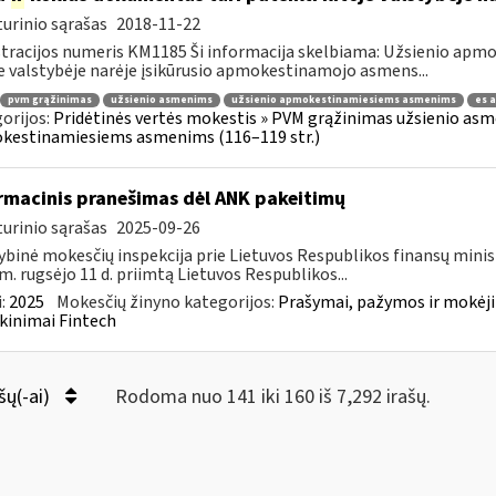
urinio sąrašas
2018-11-22
tracijos numeris KM1185 Ši informacija skelbiama: Užsienio ap
e valstybėje narėje įsikūrusio apmokestinamojo asmens...
pvm grąžinimas
užsienio asmenims
užsienio apmokestinamiesiems asmenims
es 
orijos:
Pridėtinės vertės mokestis » PVM grąžinimas užsienio asmen
kestinamiesiems asmenims (116–119 str.)
rmacinis pranešimas dėl ANK pakeitimų
urinio sąrašas
2025-09-26
ybinė mokesčių inspekcija prie Lietuvos Respublikos finansų minis
m. rugsėjo 11 d. priimtą Lietuvos Respublikos...
:
2025
Mokesčių žinyno kategorijos:
Prašymai, pažymos ir mokėj
kinimai Fintech
šų(-ai)
Rodoma nuo 141 iki 160 iš 7,292 irašų.