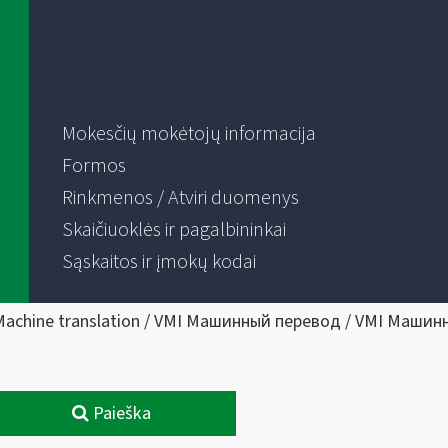
Mokesčių mokėtojų informacija
Formos
Rinkmenos / Atviri duomenys
Skaičiuoklės ir pagalbininkai
Sąskaitos ir įmokų kodai
Machine translation / VMI Машинный перевод / VMI Машин
Paieška