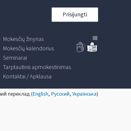
Prisijungti
Mokesčių žinynas
Mokesčių kalendorius
Seminarai
Tarptautinis apmokestinimas
Kontaktai / Apklausa
ний переклад (
English
,
Русский
,
Українська
)