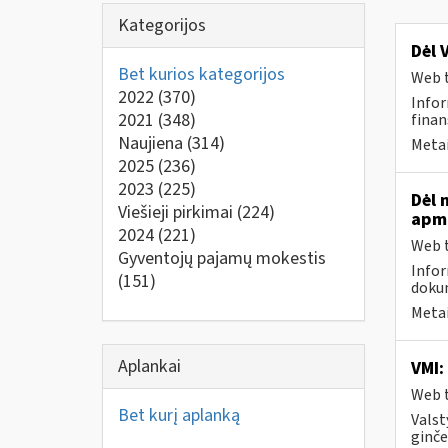
Kategorijos
Dėl 
Bet kurios kategorijos
Web t
2022
(370)
Infor
2021
(348)
finan
Naujiena
(314)
Metai
2025
(236)
2023
(225)
Dėl 
Viešieji pirkimai
(224)
apmo
2024
(221)
Web t
Gyventojų pajamų mokestis
Infor
(151)
dokum
Metai
Aplankai
VMI:
Web t
Bet kurį aplanką
Valst
ginče