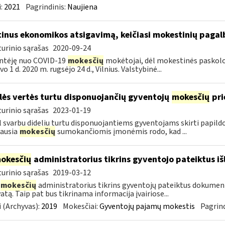
:
2021
Pagrindinis:
Naujiena
tinus ekonomikos atsigavimą, keičiasi mokestinių paga
urinio sąrašas
2020-09-24
ntėję nuo COVID-19
mokesčių
mokėtojai, dėl mokestinės paskolos 
o 1 d. 2020 m. rugsėjo 24 d., Vilnius. Valstybinė...
lės vertės turtu disponuojančių gyventojų
mokesčių
pri
urinio sąrašas
2023-01-19
 svarbu dideliu turtu disponuojantiems gyventojams skirti papil
ausia
mokesčių
sumokančiomis įmonėmis rodo, kad ...
okesčių
administratorius tikrins gyventojo pateiktus i
urinio sąrašas
2019-03-12
mokesčių
administratorius tikrins gyventojų pateiktus dokument
atą. Taip pat bus tikrinama informacija įvairiose...
 (Archyvas):
2019
Mokesčiai:
Gyventojų pajamų mokestis
Pagrind