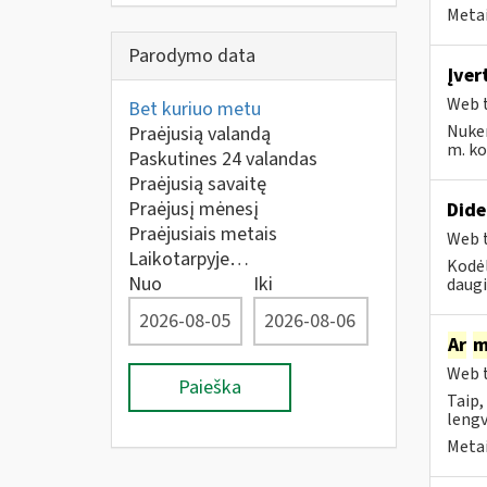
Metai
Parodymo data
Įver
Web t
Bet kuriuo metu
Nuke
Praėjusią valandą
m. kov
Paskutines 24 valandas
Praėjusią savaitę
Praėjusį mėnesį
Dide
Praėjusiais metais
Web t
Laikotarpyje…
Kodėl
Nuo
Iki
daugi
Ar
m
Web t
Paieška
Taip,
lengv
Metai