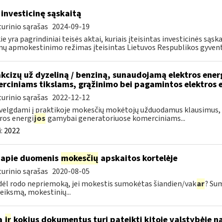
 investicinę sąskaitą
urinio sąrašas
2024-09-19
ie yra pagrindiniai teisės aktai, kuriais įteisintas investicinės są
ų apmokestinimo režimas įteisintas Lietuvos Respublikos gyvento
akcizų už dyzeliną / benziną, sunaudojamą elektros ene
rciniams tikslams, grąžinimo bei pagamintos elektros 
urinio sąrašas
2022-12-12
velgdami į praktikoje mokesčių mokėtojų užduodamus klausimus, s
ros energi
jos
gamybai generatoriuose komerciniams...
:
2022
apie duomenis
mokesčių
apskaitos kortelėje
urinio sąrašas
2020-08-05
dėl rodo nepriemoką, jei mokestis sumokėtas šiandien/vak
ar
? Su
veiksmą, mokestinių...
a
ir
kokius dokumentus turi pateikti kitoje valstybėje n