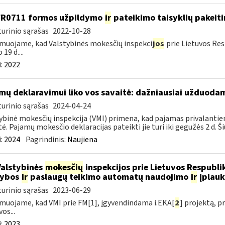
FR0711 formos užpildymo
ir
pateikimo taisyklių pakeit
urinio sąrašas
2022-10-28
muojame, kad Valstybinės mokesčių inspekci
jos
prie Lietuvos Res
 19 d....
:
2022
mų deklaravimui liko vos savaitė: dažniausiai užduodam
urinio sąrašas
2024-04-24
ybinė mokesčių inspekcija (VMI) primena, kad pajamas privalantie
tė. Pajamų mokesčio deklaracijas pateikti jie turi iki gegužės 2 d. Ši
:
2024
Pagrindinis:
Naujiena
Valstybinės
mokesčių
inspekcijos prie Lietuvos Respublik
kybos
ir
paslaugų teikimo automatų naudojimo
ir
įplauk
urinio sąrašas
2023-06-29
muojame, kad VMI prie FM[1], įgyvendindama i.EKA[
2
] projektą, 
os...
:
2023