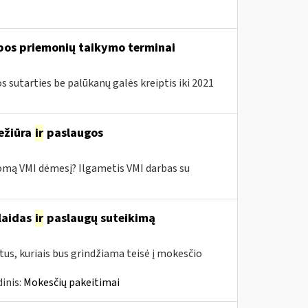
lbos priemonių taikymo terminai
sutarties be palūkanų galės kreiptis iki 2021
ežiūra
ir
paslaugos
domą VMI dėmesį? Ilgametis VMI darbas su
šlaidas
ir
paslaugų suteikimą
us, kuriais bus grindžiama teisė į mokesčio
inis:
Mokesčių pakeitimai