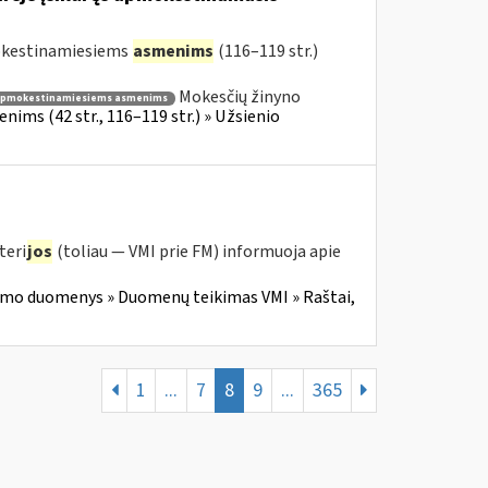
mokestinamiesiems
asmenims
(116–119 str.)
Mokesčių žinyno
apmokestinamiesiems asmenims
ims (42 str., 116–119 str.) » Užsienio
teri
jos
(toliau — VMI prie FM) informuoja apie
imo duomenys » Duomenų teikimas VMI » Raštai,
1
...
7
8
9
...
365