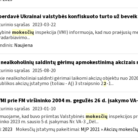
perdavė Ukrainai valstybės konfiskuoto turto už beveik
urinio sąrašas
2023-03-22
ybinė
mokesčių
inspekcija (VMI) informuoja, kad nuo praėjusių m
adarbiavimo...
ndinis:
Naujiena
 nealkoholinių saldintų gėrimų apmokestinimą akcizais
urinio sąrašas
2025-08-20
kie nealkoholiniai saldinti gėrimai laikomi akcizų objektu nuo 2026
blikos akcizų įstatymo (toliau - AĮ) 3 straipsnio 2
2
-1...
VMI prie FM viršininko 2004 m. gegužės 26 d. įsakymo V
urinio sąrašas
2023-01-10
muojame, kad buvo priimtas Valstybinės
mokesčių
inspekcijos pr
ninko 2023 m. sausio 5 d. įsakymas Nr. VA-3 „Dėl...
:
2023
Mokesčių įstatymų pakeitimai:
MĮP 2021 » Akcizų mokesčių