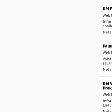
Dėl 
Web t
Infor
spalio
Metai
Paja
Web t
Valst
savai
Metai
Dėl 
Pre
Web t
Infor
Lietuv
Metai