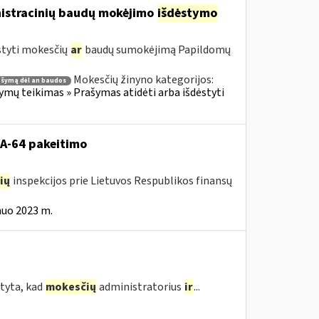
nistracinių baudų mokėjimo
išdėstymo
styti mokesčių
ar
baudų sumokėjimą Papildomų
Mokesčių žinyno kategorijos:
ašymą dėl an baudos
ų teikimas » Prašymas atidėti arba išdėstyti
VA-64 pakeitimo
ių
inspekcijos prie Lietuvos Respublikos finansų
nuo 2023 m.
tyta, kad
mokesčių
administratorius
ir
...