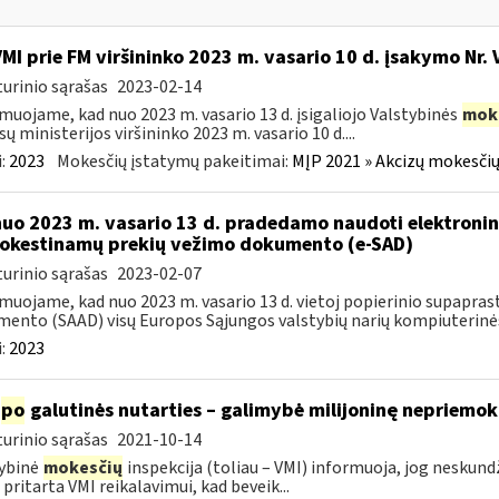
VMI prie FM viršininko 2023 m. vasario 10 d. įsakymo Nr. 
urinio sąrašas
2023-02-14
muojame, kad nuo 2023 m. vasario 13 d. įsigaliojo Valstybinės
mok
sų ministerijos viršininko 2023 m. vasario 10 d....
:
2023
Mokesčių įstatymų pakeitimai:
MĮP 2021 » Akcizų mokesčių
nuo 2023 m. vasario 13 d. pradedamo naudoti elektronin
kestinamų prekių vežimo dokumento (e-SAD)
urinio sąrašas
2023-02-07
muojame, kad nuo 2023 m. vasario 13 d. vietoj popierinio supapr
ento (SAAD) visų Europos Sąjungos valstybių narių kompiuterinės
:
2023
po
galutinės nutarties – galimybė milijoninę nepriemoką
urinio sąrašas
2021-10-14
ybinė
mokesčių
inspekcija (toliau – VMI) informuoja, jog nesku
 pritarta VMI reikalavimui, kad beveik...