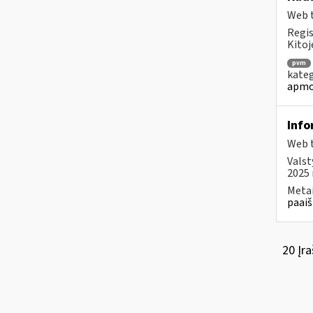
Web t
Regis
Kitoj
pvm
kateg
apmo
Info
Web t
Valst
2025 
Metai
paaiš
20 Įra