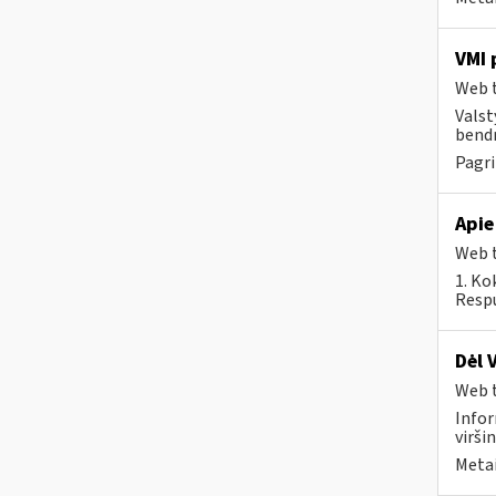
VMI 
Web t
Valst
bendr
Pagri
Apie
Web t
1. Ko
Respu
Dėl 
Web t
Infor
virši
Metai