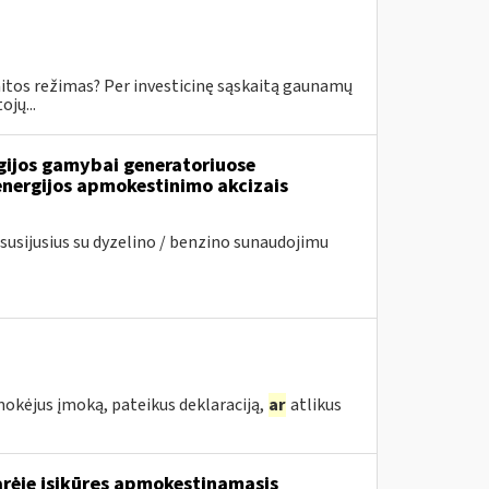
skaitos režimas? Per investicinę sąskaitą gaunamų
jų...
rgijos gamybai generatoriuose
energijos apmokestinimo akcizais
usijusius su dyzelino / benzino sunaudojimu
mokėjus įmoką, pateikus deklaraciją,
ar
atlikus
arėje įsikūręs apmokestinamasis