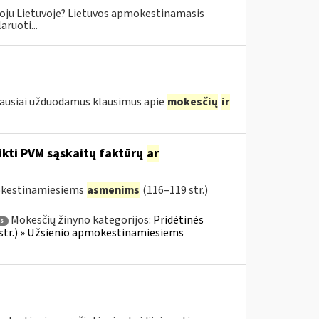
oju Lietuvoje? Lietuvos apmokestinamasis
ruoti...
iausiai užduodamus klausimus apie
mokesčių
ir
ikti PVM sąskaitų faktūrų
ar
mokestinamiesiems
asmenims
(116–119 str.)
Mokesčių žinyno kategorijos:
Pridėtinės
s
 str.) » Užsienio apmokestinamiesiems