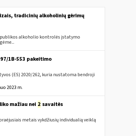
izais, tradicinių alkoholinių gėrimų
Respublikos alkoholio kontrolės įstatymo
gėme...
VA-97/1B-553 pakeitimo
ktyvos (ES) 2020/262, kuria nustatoma bendroji
nuo 2023 m.
liko mažiau nei
2
savaitės
raėjusiais metais vykdžiusių individualią veiklą