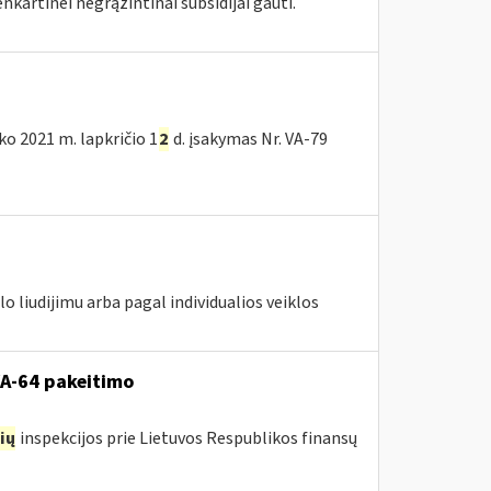
kartinei negrąžintinai subsidijai gauti.
nko 2021 m. lapkričio 1
2
d. įsakymas Nr. VA-79
lo liudijimu arba pagal individualios veiklos
VA-64 pakeitimo
ių
inspekcijos prie Lietuvos Respublikos finansų