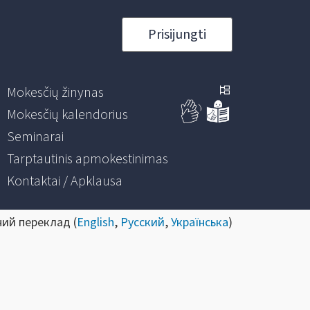
Prisijungti
Mokesčių žinynas
Mokesčių kalendorius
Seminarai
Tarptautinis apmokestinimas
Kontaktai / Apklausa
ний переклад (
English
,
Русский
,
Українська
)