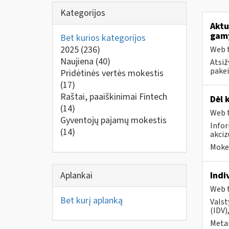
Kategorijos
Aktu
gam
Bet kurios kategorijos
2025
(236)
Web t
Naujiena
(40)
Atsiž
pakei
Pridėtinės vertės mokestis
(17)
Raštai, paaiškinimai Fintech
Dėl 
(14)
Web t
Gyventojų pajamų mokestis
Infor
(14)
akci
Mokes
Aplankai
Indi
Web t
Bet kurį aplanką
Valst
(IDV)
Metai