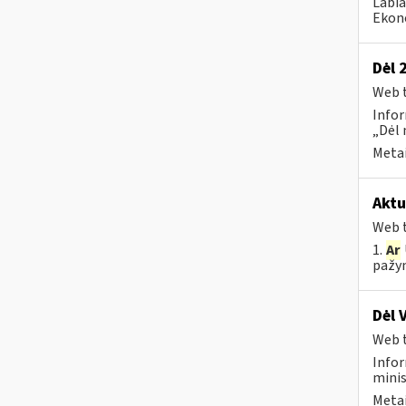
Labia
Ekono
Dėl 
Web t
Infor
„Dėl 
Metai
Aktu
Web t
1.
Ar
pažym
Dėl 
Web t
Infor
minis
Metai