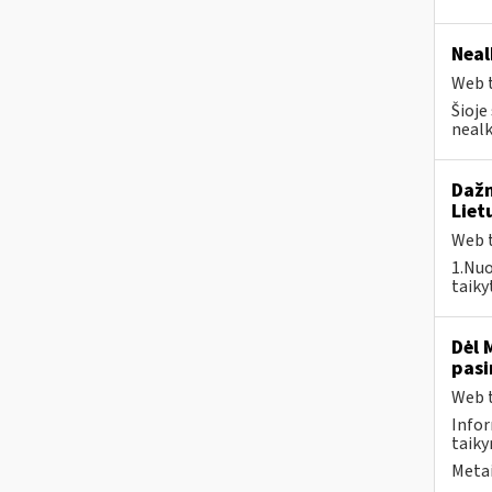
Neal
Web t
Šioje
nealk
Dažn
Liet
Web t
1.Nuo
taiky
Dėl 
pasi
Web t
Infor
taiky
Metai