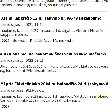
usiai nuo COVID-19 nukentėjusios įmonės gali pateikti paraišką vien
mikos ir inovacijų ministeri
jos
nustatytus ir su...
2021 m. lapkričio 12 d. įsakymo Nr. VA-79 įsigaliojimo
urinio sąrašas
2021-11-19
muojame, kad nuo 202
2
m. sausio 1 d. įsigalios VMI prie FM viršini
naują transporto...
:
2021
Mokesčiai:
Pridėtinės vertės mokestis
alūs klausimai dėl savarankiškos veiklos ukrainiečiams
urinio sąrašas
2022-03-21
Ukrainos piliečiai (pabėgėliai), kurie vykdys veiklą Lietuvoje su vers
ą, bus laikomi PVM tikslais Lietuvos...
VMI prie FM viršininko 2004 m. balandžio 28 d. įsakymo 
urinio sąrašas
2023-03-02
muojame, kad nuo 2023 m. kovo 1 d. įsigaliojo Valstybinės
mokesč
terijos viršininko 2023 m. vasario 28 d. įsakymas...
:
2023