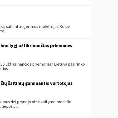
inius saldintus gėrimus mokėtojai; Kokie
a...
imo lygį užtikrinančias priemones
ES užtikrinančios priemonės? Lietuva pasirinko
ius...
ančių šaltinių gaminantis vartotojas
simus dėl grynojo atsiskaitymo modelio
liepos 5...