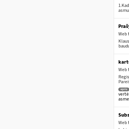
1.Kad
asmuo
Praš
Web t
Klaus
baudų
kart
Web t
Regis
Parei
epris
vertė
asmen
Subs
Web t