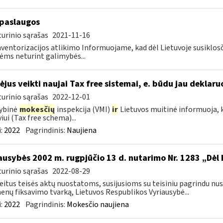
paslaugos
urinio sąrašas
2021-11-16
nventorizacijos atlikimo Informuojame, kad dėl Lietuvoje susiklos
ms neturint galimybės...
ėjus veikti naujai Tax free sistemai, e. būdu jau deklar
urinio sąrašas
2022-12-01
ybinė
mokesčių
inspekcija (VMI)
ir
Lietuvos muitinė informuoja, k
viui (Tax free schema)...
:
2022
Pagrindinis:
Naujiena
ausybės 2002 m. rugpjūčio 13 d. nutarimo Nr. 1283 „Dėl
urinio sąrašas
2022-08-29
eitus teisės aktų nuostatoms, susijusioms su teisiniu pagrindu nu
nų fiksavimo tvarką, Lietuvos Respublikos Vyriausybė...
:
2022
Pagrindinis:
Mokesčio naujiena