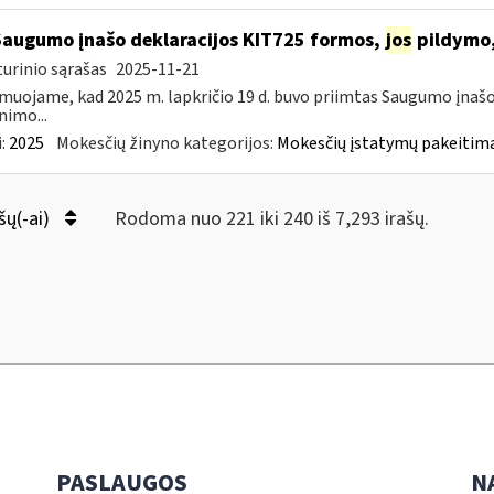
Saugumo įnašo deklaracijos KIT725 formos,
jos
pildymo,
urinio sąrašas
2025-11-21
muojame, kad 2025 m. lapkričio 19 d. buvo priimtas Saugumo įnašo
nimo...
:
2025
Mokesčių žinyno kategorijos:
Mokesčių įstatymų pakeitima
šų(-ai)
Rodoma nuo 221 iki 240 iš 7,293 irašų.
PASLAUGOS
N