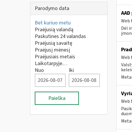
Parodymo data
AAD 
Web t
Bet kuriuo metu
Dėl i
Praėjusią valandą
įmonė
Paskutines 24 valandas
Praėjusią savaitę
Prad
Praėjusį mėnesį
Praėjusiais metais
Web t
Laikotarpyje…
Valst
Nuo
Iki
kelei
Metai
Vyri
Paieška
Web t
Pasik
duome
Metai