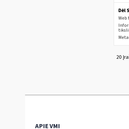
Dėl 
Web t
Infor
tiksli
Metai
20 Įra
APIE VMI