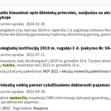
alūs klausimai apie ūkininkų prievoles, susijusias su akc
yboje
urinio sąrašas
2024-10-30
velgdami į tai, kad nuo 2024 m. lapkričio 1 d. įsigalioja Lietuvos 
timai dėl ūkininkų gaminamų tradicinių alkoholinių gėrimų, paren
kolegialių institucijų 2010 m. rugsėjo 3 d. įsakymo Nr. 
urinio sąrašas
2022-07-11
muojame, kad, atsižvelgiant į 2019 m. gruodžio 19 d. Tarybos dire
zų
tvarka
, nuostatas bei į 2021 m. gruodžio 16 d....
čių įstatymų pakeitimai:
MĮP 2021 » Akcizų mokesčių pakeitimai 
vidualią veiklą pernai vykdžiusiems deklaruoti pajamas 
urinio sąrašas
2023-04-18
ybinė
mokesčių
inspekcija (VMI) informuoja, kad pusė gyventojų, p
, jau deklaravo pajamas....
:
2023
Pagrindinis:
Naujiena