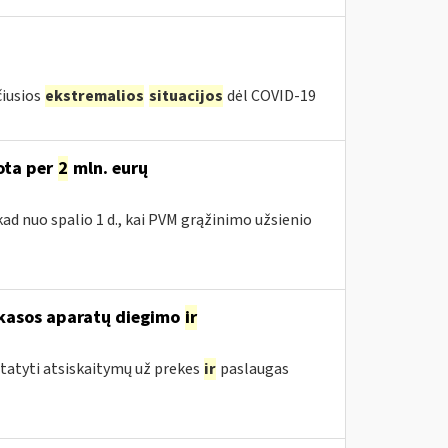
čiusios
ekstremalios
situacijos
dėl COVID-19
uota per
2
mln. eurų
ad nuo spalio 1 d., kai PVM grąžinimo užsienio
 kasos aparatų diegimo
ir
statyti atsiskaitymų už prekes
ir
paslaugas