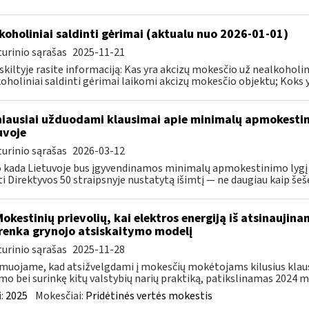
koholiniai saldinti gėrimai (aktualu nuo 2026-01-01)
urinio sąrašas
2025-11-21
 skiltyje rasite informaciją: Kas yra akcizų mokesčio už nealkohol
oholiniai saldinti gėrimai laikomi akcizų mokesčio objektu; Koks yr
iausiai užduodami klausimai apie minimalų apmokestin
uvoje
urinio sąrašas
2026-03-12
 kada Lietuvoje bus įgyvendinamos minimalų apmokestinimo lygį 
ti Direktyvos 50 straipsnyje nustatytą išimtį — ne daugiau kaip šešer
Mokestinių prievolių, kai elektros energiją iš atsinaujin
renka grynojo atsiskaitymo modelį
urinio sąrašas
2025-11-28
muojame, kad atsižvelgdami į mokesčių mokėtojams kilusius klau
mo bei surinkę kitų valstybių narių praktiką, patikslinamas 2024 m. 
:
2025
Mokesčiai:
Pridėtinės vertės mokestis