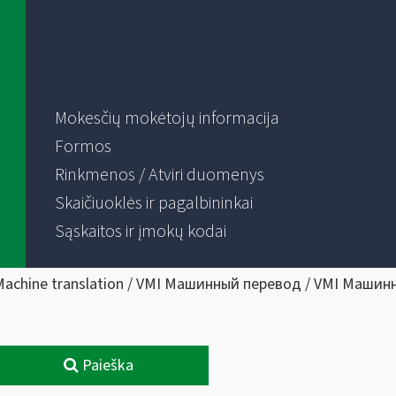
Mokesčių mokėtojų informacija
Formos
Rinkmenos / Atviri duomenys
Skaičiuoklės ir pagalbininkai
Sąskaitos ir įmokų kodai
Machine translation / VMI Машинный перевод / VMI Машин
Paieška