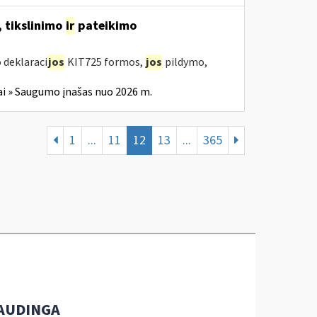
 tikslinimo
ir
pateikimo
 deklaraci
jos
KIT725 formos,
jos
pildymo,
i » Saugumo įnašas nuo 2026 m.
1
...
11
12
13
...
365
AUDINGA