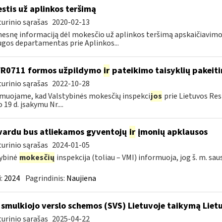
stis už aplinkos teršimą
urinio sąrašas
2020-02-13
esnę informaciją dėl mokesčio už aplinkos teršimą apskaičiavim
gos departamentas prie Aplinkos...
FR0711 formos užpildymo
ir
pateikimo taisyklių pakeit
urinio sąrašas
2022-10-28
muojame, kad Valstybinės mokesčių inspekci
jos
prie Lietuvos Res
 19 d. įsakymu Nr....
vardu bus atliekamos gyventojų
ir
įmonių apklausos
urinio sąrašas
2024-01-05
ybinė
mokesčių
inspekcija (toliau – VMI) informuoja, jog š. m. sau
:
2024
Pagrindinis:
Naujiena
 smulkiojo verslo schemos (SVS) Lietuvoje taikymą Li
urinio sąrašas
2025-04-22