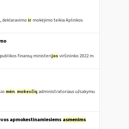
o, deklaravimo
ir
mokėjimo teikia Aplinkos
imo
publikos finansų ministeri
jos
viršininko 2022 m.
sio
mėn
.
mokesčių
administratoriaus užsakymu
etuvos apmokestinamiesiems
asmenims