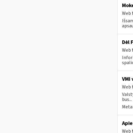
Moke
Web t
Išsam
apsau
Dėl 
Web t
Infor
spalio
VMI 
Web t
Valst
bus...
Metai
Apie
Web t