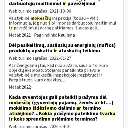
darbuotojų maitinimui
ir
pavežėjimui
Web turinio sąrašas
2021-10-06
Valstybinė
mokesčių
inspekcija (toliau – VMI)
informuoja, jog nuo šiol įmonės darbuotojų maitinimui
ir
pavežėjimui į darbą patiriamas išlaidas gali...
Metai:
2021
Pagrindinis:
Naujiena
Dėl pasikeitimų, susijusių su energinių (naftos)
produktų apskaita
ir
ataskaitų teikimu
Web turinio sąrašas
2022-01-27
Atsižvelgdami į tai, kad nuo 2022 m. sausio 7 d. kuro
objektų eksploatuotojams panaikinta prievolė
Valstybinėje mokesčių inspekcijoje įregistruoti /
išregistruoti kuro objektus,...
Metai:
2022
Kada gyventojas gali pateikti prašymą dėl
mokesčių
(gyventojų pajamų, žemės
ar
kt....)
mokėjimo
išdėstymo
dalimis
ar
termino
atidėjimo
?...
Kokia
prašymo pateikimo
tvarka
ir
koks sprendimo priėmimo terminas?
Web turinio sąrašas
2026-04-01