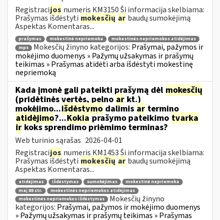
Registraci
jos
numeris KM3150 Ši informacija skelbiama:
Prašymas išdėstyti
mokesčių
ar
baudų sumokėjimą
Aspektas Komentaras...
prašymas
mokestinė nepriemoka
mokestinės nepriemokos atidėjimas
Mokesčių žinyno kategorijos:
Prašymai, pažymos ir
mps
mokėjimo duomenys » Pažymų užsakymas ir prašymų
teikimas » Prašymas atidėti arba išdėstyti mokestinę
nepriemoką
Kada įmonė gali pateikti prašymą dėl
mokesčių
(pridėtinės vertės, pelno
ar
kt.)
mokėjimo...
išdėstymo
dalimis
ar
termino
atidėjimo
?...
Kokia
prašymo pateikimo
tvarka
ir
koks sprendimo priėmimo terminas?
Web turinio sąrašas
2026-04-01
Registraci
jos
numeris KM1453 Ši informacija skelbiama:
Prašymas išdėstyti
mokesčių
ar
baudų sumokėjimą
Aspektas Komentaras...
atidėjimas
išdėstymas
sumokėjimas
mokestinė nepriemoka
maį 88 str.
mokestinės nepriemokos atidėjimas
Mokesčių žinyno
mokestinės nepriemokos išdėstymas
kategorijos:
Prašymai, pažymos ir mokėjimo duomenys
» Pažymų užsakymas ir prašymų teikimas » Prašymas