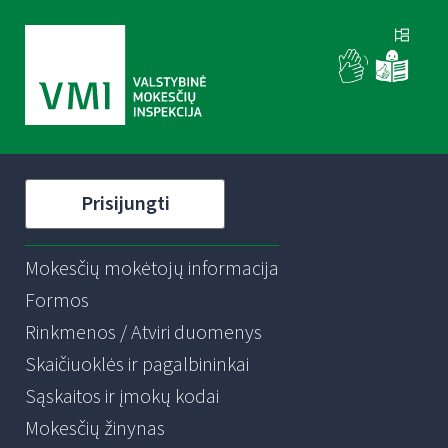
Prisijungti
Mokesčių mokėtojų informacija
Formos
Rinkmenos / Atviri duomenys
Skaičiuoklės ir pagalbininkai
Sąskaitos ir įmokų kodai
Mokesčių žinynas