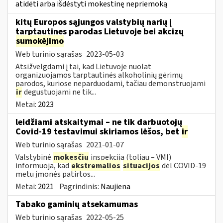
atidėti arba išdėstyti mokestinę nepriemoką
kitų Europos sąjungos valstybių narių į
tarptautines parodas Lietuvoje bei akcizų
sumokėjimo
Web turinio sąrašas
2023-05-03
Atsižvelgdami į tai, kad Lietuvoje nuolat
organizuojamos tarptautinės alkoholinių gėrimų
parodos, kuriose neparduodami, tačiau demonstruojami
ir
degustuojami ne tik...
Metai:
2023
leidžiami atskaitymai – ne tik darbuotojų
Covid-19 testavimui skiriamos lėšos, bet
ir
Web turinio sąrašas
2021-01-07
Valstybinė
mokesčių
inspekcija (toliau – VMI)
informuoja, kad
ekstremalios
situacijos
dėl COVID-19
metu įmonės patirtos...
Metai:
2021
Pagrindinis:
Naujiena
Tabako gaminių atsekamumas
Web turinio sąrašas
2022-05-25