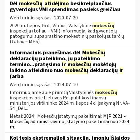
Dėl
mokesčių
atidėjimo
besikreipiančius
gyventojus VMI sprendimas pasieks greičiau
Web turinio sąrašas
2020-07-20
2020 m. liepos 16 d., Vilnius. Valstybinė
mokesčių
inspekcija (toliau – VMI) informuoja, kad gyventojų
patogumui supaprastino mokestinių paskolų sutarčių
(toliau – MPS)...
Informacinis pranešimas dėl
Mokesčių
deklaracijų pateikimo, jų pateikimo
termino...pratęsimo
ir
mokesčių
mokėtojų
laikino atleidimo nuo
mokesčių
deklaracijų
ir
(arba
Web turinio sąrašas
2024-07-10
Informuojame apie priimtą Valstybinės
mokesčių
inspekcijos prie Lietuvos Respublikos finansų
ministerijos viršininko 2024 m. liepos 4 d. įsakymą Nr. VA-
54 „Dėl...
Metai:
2024
Mokesčių įstatymų pakeitimai:
MĮP 2021 »
Mokesčių administravimo įstatymo pakeitimai nuo 2024
m.
Kol tęsis ekstremalioji situacija, įmonių išlaidos