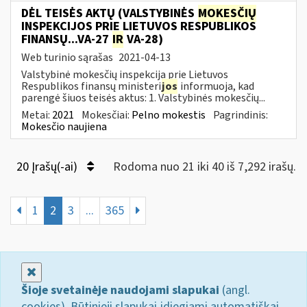
DĖL TEISĖS AKTŲ (VALSTYBINĖS
MOKESČIŲ
INSPEKCIJOS PRIE LIETUVOS RESPUBLIKOS
FINANSŲ...VA-27
IR
VA-28)
Web turinio sąrašas
2021-04-13
Valstybinė mokesčių inspekcija prie Lietuvos
Respublikos finansų ministeri
jos
informuoja, kad
parengė šiuos teisės aktus: 1. Valstybinės mokesčių...
Metai:
2021
Mokesčiai:
Pelno mokestis
Pagrindinis:
Mokesčio naujiena
20 Įrašų(-ai)
Rodoma nuo 21 iki 40 iš 7,292 irašų.
1
2
3
...
365
Uždaryti
Šioje svetainėje naudojami slapukai
(angl.
cookies). Būtinieji slapukai įdiegiami automatiškai