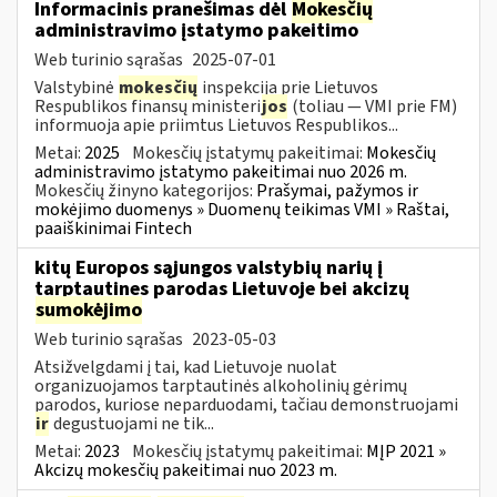
Informacinis pranešimas dėl
Mokesčių
administravimo įstatymo pakeitimo
Web turinio sąrašas
2025-07-01
Valstybinė
mokesčių
inspekcija prie Lietuvos
Respublikos finansų ministeri
jos
(toliau — VMI prie FM)
informuoja apie priimtus Lietuvos Respublikos...
Metai:
2025
Mokesčių įstatymų pakeitimai:
Mokesčių
administravimo įstatymo pakeitimai nuo 2026 m.
Mokesčių žinyno kategorijos:
Prašymai, pažymos ir
mokėjimo duomenys » Duomenų teikimas VMI » Raštai,
paaiškinimai Fintech
kitų Europos sąjungos valstybių narių į
tarptautines parodas Lietuvoje bei akcizų
sumokėjimo
Web turinio sąrašas
2023-05-03
Atsižvelgdami į tai, kad Lietuvoje nuolat
organizuojamos tarptautinės alkoholinių gėrimų
parodos, kuriose neparduodami, tačiau demonstruojami
ir
degustuojami ne tik...
Metai:
2023
Mokesčių įstatymų pakeitimai:
MĮP 2021 »
Akcizų mokesčių pakeitimai nuo 2023 m.