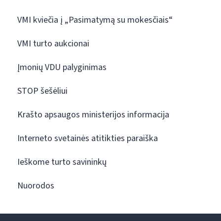
VMI kviečia į „Pasimatymą su mokesčiais“
VMI turto aukcionai
Įmonių VDU palyginimas
STOP šešėliui
Krašto apsaugos ministerijos informacija
Interneto svetainės atitikties paraiška
Ieškome turto savininkų
Nuorodos