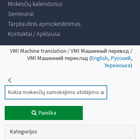
Mokesčių kalendorius
Seminarai
Tarptautinis apmokestinimas
Kontaktai / Apklausa
VMI Machine translation / VMI Машинный перевод /
VMI Машинний переклад (
English
,
Русский
,
Українська
)
Paieška
Kategorijos