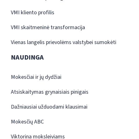
VMI kliento profilis
VMI skaitmeninė transformacija
Vienas langelis prievolėms valstybei sumokėti
NAUDINGA
Mokesčiai ir jų dydžiai
Atsiskaitymas grynaisiais pinigais
Dažniausiai užduodami klausimai
Mokesčių ABC
Viktorina moksleiviams