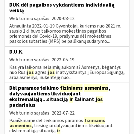
DUK dėl pagalbos vykdantiems individualią
veiklą
Web turinio sąrašas
2020-08-12
Atnaujinta 2022-01-19 Gyventojai, kuriems nuo 2021 m.
sausio 1 d. buvo taikomos mokestinės pagalbos
priemonės dėl Covid-19, prašymus dėl mokestinės
paskolos sutarties (MPS) be palūkanų sudarymo...
D.U.K.
Web turinio sąrašas
2022-05-19
Kas yra laikoma nelaimių aukomis? Asmenys, bėgantys
nuo Rusi
jos
agresi
jos
ir atvykstantys į Europos Sąjungą,
arba asmenys, nukentėję nuo...
Dėl paramos teikimo
fiziniams
asmenims
,
dalyvaujantiems likviduojant
ekstremaliąją...situaciją
ir
šalinant
jos
padarinius
Web turinio sąrašas
2022-07-22
Paaiškiname dėl teikiamos paramos
fiziniams
asmenims
, tiesiogiai dalyvaujantiems likviduojant
ekstremaliąją situaciją
ir
...