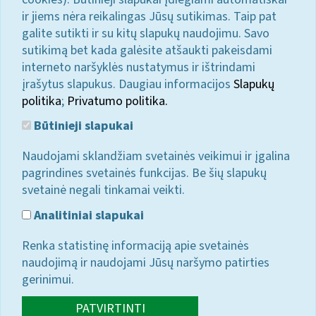
ir jiems nėra reikalingas Jūsų sutikimas. Taip pat
galite sutikti ir su kitų slapukų naudojimu. Savo
sutikimą bet kada galėsite atšaukti pakeisdami
interneto naršyklės nustatymus ir ištrindami
įrašytus slapukus. Daugiau informacijos
Slapukų
politika
;
Privatumo politika.
Būtinieji slapukai
Naudojami sklandžiam svetainės veikimui ir įgalina
pagrindines svetainės funkcijas. Be šių slapukų
svetainė negali tinkamai veikti.
Analitiniai slapukai
Renka statistinę informaciją apie svetainės
naudojimą ir naudojami Jūsų naršymo patirties
gerinimui.
PATVIRTINTI