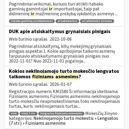
Pagrindiniai veiksmai, kuriuos turi atlikti tabako
gaminių gamintojai
ir
importuotojai, taip pat
didmeninę
ir
mažmeninę prekybą vykdantys asmenys ...
tabako gaminių atsekamumas
atsekamumas
atsekamumo sistema
DUK apie atsiskaitymus grynaisiais pinigais
Web turinio sąrašas
2022-10-06
Pagrindiniai atsiskaitymų, kitų mokėjimų grynaisiais
pinigais aspektai 1. Kokie apribojimai taikomi asmenų
tarpusavio atsiskaitymams grynaisiais pinigais nuo
2022-11-01? Nuo 2022-11-01 įsigalioja...
Kokios nekilnojamojo turto mokesčio lengvatos
taikomos
fiziniams
asmenims
?
Web turinio sąrašas
2026-01-07
Registracijos numeris KM1580 Ši informacija skelbiama:
Fiziniams asmenims Fiziniams asmenims nekilnojamojo
turto mokesčiu neapmokestinamas toks nekilnojamasis
turtas, kuris: nekilnojamasis turtas...
Mokesčių žinyno
ntm
ntmį 7 str.
lengvatos fiziniams asmenims
kategorijos:
Nekilnojamojo turto mokestis » Lengvatos
(7 str.) » Fiziniams asmenims