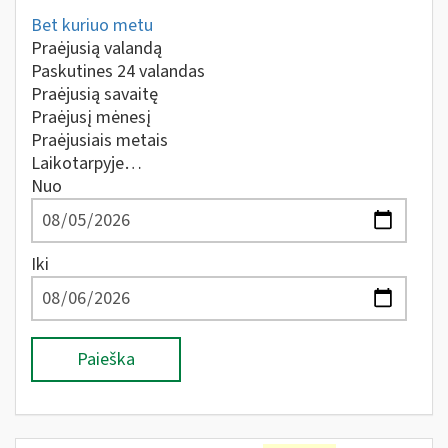
Bet kuriuo metu
Praėjusią valandą
Paskutines 24 valandas
Praėjusią savaitę
Praėjusį mėnesį
Praėjusiais metais
Laikotarpyje…
Nuo
Iki
Paieška