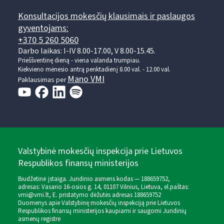
Konsultacijos mokesčių klausimais ir paslaugos
gyventojams:
+370 5 260 5060
Darbo laikas: I-IV 8.00-17.00, V 8.00-15.45.
Prieššventinę dieną - viena valanda trumpiau.
Kiekvieno mėnesio antrą penktadienį 8.00 val. - 12.00 val.
Mano VMI
Paklausimas per
Valstybinė mokesčių inspekcija prie Lietuvos
Respublikos finansų ministerijos
Biudžetinė įstaiga. Juridinio asmens kodas — 188659752,
adresas: Vasario 16-osios g. 14, 01107 Vilnius, Lietuva, el.paštas:
vmi@vmi.lt
, E. pristatymo dėžutės adresas 188659752
Duomenys apie Valstybinę mokesčių inspekciją prie Lietuvos
Respublikos finansų ministerijos kaupiami ir saugomi Juridinių
asmenų registre