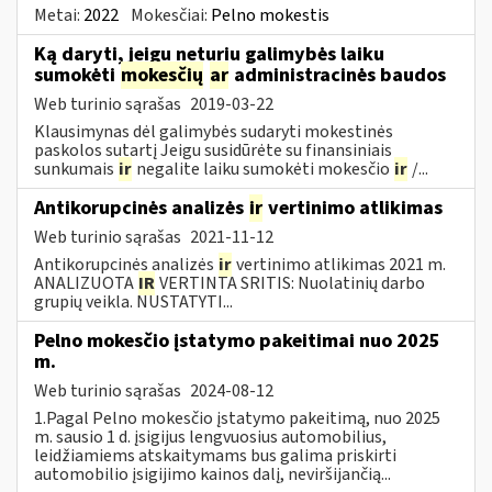
Metai:
2022
Mokesčiai:
Pelno mokestis
Ką daryti, jeigu neturiu galimybės laiku
sumokėti
mokesčių
ar
administracinės baudos
Web turinio sąrašas
2019-03-22
Klausimynas dėl galimybės sudaryti mokestinės
paskolos sutartį Jeigu susidūrėte su finansiniais
sunkumais
ir
negalite laiku sumokėti mokesčio
ir
/...
Antikorupcinės analizės
ir
vertinimo atlikimas
Web turinio sąrašas
2021-11-12
Antikorupcinės analizės
ir
vertinimo atlikimas 2021 m.
ANALIZUOTA
IR
VERTINTA SRITIS: Nuolatinių darbo
grupių veikla. NUSTATYTI...
Pelno mokesčio įstatymo pakeitimai nuo 2025
m.
Web turinio sąrašas
2024-08-12
1.Pagal Pelno mokesčio įstatymo pakeitimą, nuo 2025
m. sausio 1 d. įsigijus lengvuosius automobilius,
leidžiamiems atskaitymams bus galima priskirti
automobilio įsigijimo kainos dalį, neviršijančią...