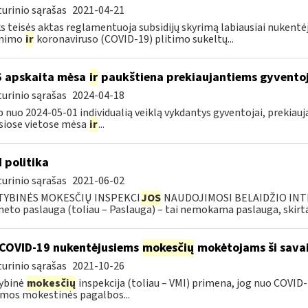
urinio sąrašas
2021-04-21
s teisės aktas reglamentuoja subsidijų skyrimą labiausiai nuke
inimo
ir
koronaviruso (COVID-19) plitimo sukeltų...
S apskaita mėsa
ir
paukštiena prekiaujantiems gyvento
urinio sąrašas
2024-04-18
p nuo 2024-05-01 individualią veiklą vykdantys gyventojai, prekiau
siose vietose mėsa
ir
...
I politika
urinio sąrašas
2021-06-02
TYBINĖS MOKESČIŲ INSPEKCI
JOS
NAUDOJIMOSI BELAIDŽIO INTE
neto paslauga (toliau – Paslauga) – tai nemokama paslauga, skirta.
COVID-19 nukentėjusiems
mokesčių
mokėtojams ši savai
urinio sąrašas
2021-10-26
ybinė
mokesčių
inspekcija (toliau – VMI) primena, jog nuo COVI
mos mokestinės pagalbos...