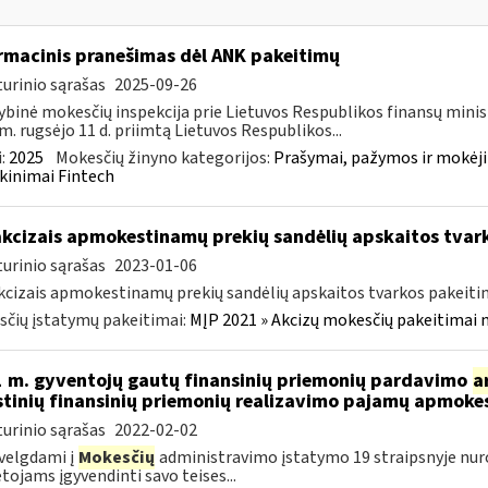
rmacinis pranešimas dėl ANK pakeitimų
urinio sąrašas
2025-09-26
ybinė mokesčių inspekcija prie Lietuvos Respublikos finansų minis
m. rugsėjo 11 d. priimtą Lietuvos Respublikos...
:
2025
Mokesčių žinyno kategorijos:
Prašymai, pažymos ir mokėj
kinimai Fintech
akcizais apmokestinamų prekių sandėlių apskaitos tvar
urinio sąrašas
2023-01-06
kcizais apmokestinamų prekių sandėlių apskaitos tvarkos pakeit
čių įstatymų pakeitimai:
MĮP 2021 » Akcizų mokesčių pakeitimai 
 m. gyventojų gautų finansinių priemonių pardavimo
a
stinių finansinių priemonių realizavimo pajamų apmok
urinio sąrašas
2022-02-02
velgdami į
Mokesčių
administravimo įstatymo 19 straipsnyje nur
ojams įgyvendinti savo teises...