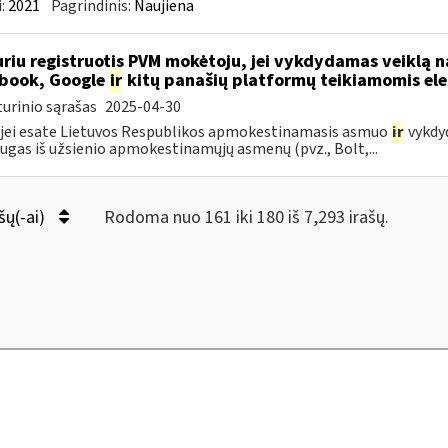
:
2021
Pagrindinis:
Naujiena
riu registruotis PVM mokėtoju, jei vykdydamas veiklą na
book, Google
ir
kitų panašių platformų teikiamomis el
urinio sąrašas
2025-04-30
 jei esate Lietuvos Respublikos apmokestinamasis asmuo
ir
vykdyd
ugas iš užsienio apmokestinamųjų asmenų (pvz., Bolt,...
šų(-ai)
Rodoma nuo 161 iki 180 iš 7,293 irašų.