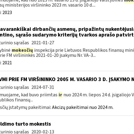
muojame, kad nuo 2023 m. vasario 13 d. įsigaliojo Valstybinės
mok
sų ministerijos viršininko 2023 m. vasario 10 d....
:
2023
savarankiškai dirbančių asmenų, pripažintų nukentėjusi
ntino, sąrašo sudarymo kriterijų tvarkos aprašo patvir
urinio sąrašas
2021-01-27
ybinė
mokesčių
inspekcija prie Lietuvos Respublikos finansų minis
rie FM viršininkės 2021-01-20 įsakymu Nr. VA-3...
:
2021
VMI PRIE FM VIRŠININKO 2005 M. VASARIO 3 D. ĮSAKYMO 
urinio sąrašas
2024-07-31
muojame, kad buvo priimtas
ir
nuo 2024 m. liepos 24 d. įsigaliojo
blikos finansų...
čių įstatymų pakeitimai:
Akcizų pakeitimai nuo 2024 m.
ldimo turto mokestis
urinio sąrašas
2020-02-13