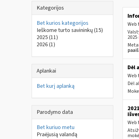
Kategorijos
Info
Bet kurios kategorijos
Web t
Ieškome turto savininkų
(15)
Valst
2025
(11)
2025 
2026
(1)
Metai
paaiš
Dėl 
Aplankai
Web t
Dėl a
Bet kurį aplanką
Mokes
2021
Parodymo data
išve
Web t
Bet kuriuo metu
Atsiž
Praėjusią valandą
mokėt