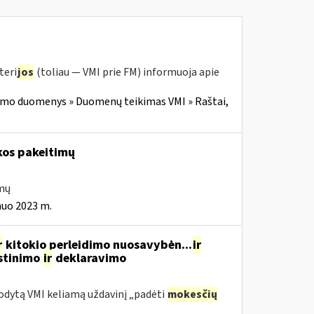
teri
jos
(toliau — VMI prie FM) informuoja apie
imo duomenys » Duomenų teikimas VMI » Raštai,
kos pakeitimų
imų
nuo 2023 m.
r
kitokio perleidimo nuosavybėn...
ir
estinimo
ir
deklaravimo
odytą VMI keliamą uždavinį „padėti
mokesčių