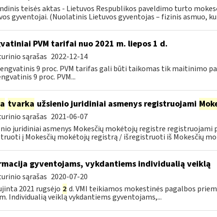
ndinis teisės aktas - Lietuvos Respublikos paveldimo turto mokes
vos gyventojai. (Nuolatinis Lietuvos gyventojas – fizinis asmuo, kuri
vatiniai PVM tarifai nuo 2021 m. liepos 1 d.
urinio sąrašas
2022-12-14
 lengvatinis 9 proc. PVM tarifas gali būti taikomas tik maitinimo
engvatinis 9 proc. PVM...
ia
tvarka
užsienio juridiniai asmenys registruojami
Moke
urinio sąrašas
2021-06-07
nio juridiniai asmenys Mokesčių mokėtojų registre registruojami
struoti į Mokesčių mokėtojų registrą / išregistruoti iš Mokesčių mok
rmacija gyventojams, vykdantiems individualią veiklą
urinio sąrašas
2020-07-20
jinta 2021 rugsėjo
2
d. VMI teikiamos mokestinės pagalbos priemo
m. Individualią veiklą vykdantiems gyventojams,...