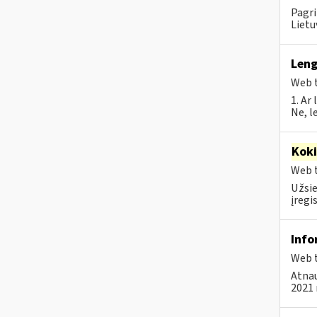
Pagri
Lietu
Leng
Web t
1. Ar
Ne, l
Kok
Web t
Užsie
įregi
Info
Web t
Atnau
2021 