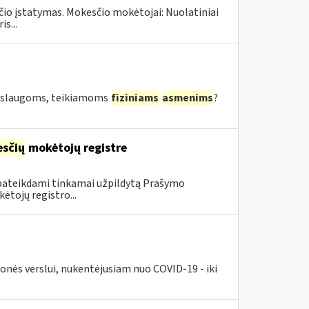
čio įstatymas. Mokesčio mokėtojai: Nuolatiniai
s...
 paslaugoms, teikiamoms
fiziniams
asmenims
?
sčių
mokėtojų registre
 pateikdami tinkamai užpildytą Prašymo
ėtojų registro...
nės verslui, nukentėjusiam nuo COVID-19 - iki