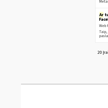
Metai
Ar
tu
Face
Web t
Taip,
pasla
20 Įra