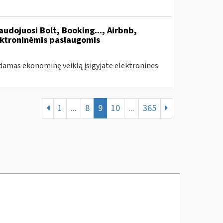
udojuosi Bolt, Booking..., Airbnb,
ektroninėmis paslaugomis
amas ekonominę veiklą įsigyjate elektronines
1
...
8
9
10
...
365