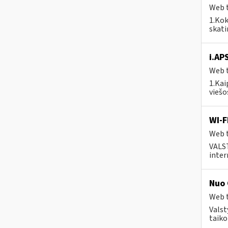
Web t
1.Kok
skat
i.AP
Web t
1.Kai
viešo
WI-F
Web t
VALS
inter
Nuo 
Web t
Valst
taiko