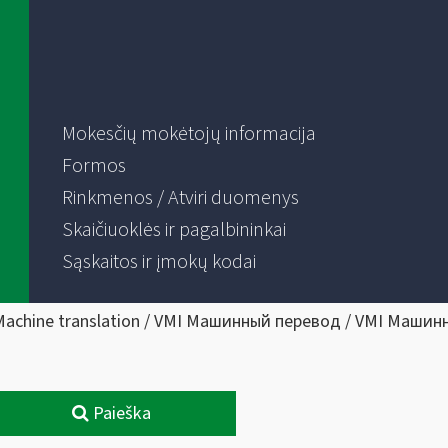
Mokesčių mokėtojų informacija
Formos
Rinkmenos / Atviri duomenys
Skaičiuoklės ir pagalbininkai
Sąskaitos ir įmokų kodai
Machine translation / VMI Машинный перевод / VMI Машин
Paieška