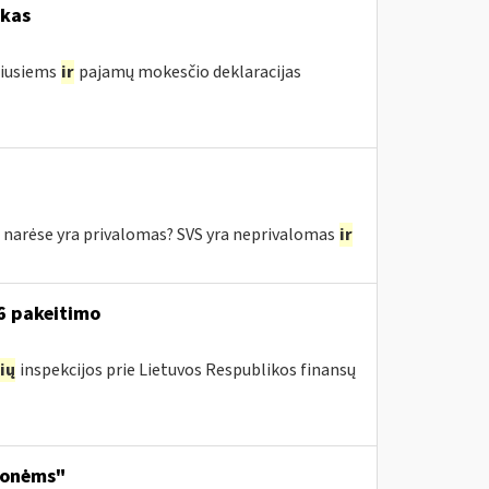
okas
žiusiems
ir
pajamų mokesčio deklaracijas
e narėse yra privalomas? SVS yra neprivalomas
ir
16 pakeitimo
ių
inspekcijos prie Lietuvos Respublikos finansų
monėms"