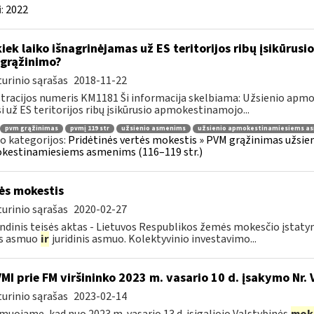
:
2022
kiek laiko išnagrinėjamas už ES teritorijos ribų įsikūr
grąžinimo?
urinio sąrašas
2018-11-22
tracijos numeris KM1181 Ši informacija skelbiama: Užsienio ap
i už ES teritorijos ribų įsikūrusio apmokestinamojo...
pvm grąžinimas
pvmį 119 str
užsienio asmenims
užsienio apmokestinamiesiems a
o kategorijos:
Pridėtinės vertės mokestis » PVM grąžinimas užsieni
kestinamiesiems asmenims (116–119 str.)
s mokestis
urinio sąrašas
2020-02-27
ndinis teisės aktas - Lietuvos Respublikos žemės mokesčio įstat
is asmuo
ir
juridinis asmuo. Kolektyvinio investavimo...
VMI prie FM viršininko 2023 m. vasario 10 d. įsakymo Nr. 
urinio sąrašas
2023-02-14