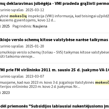
mų deklaravimas įsibėgėja - VMI pradeda grąžinti perm
urinio sąrašas
2025-03-12
ybinė
mokesčių
inspekcija (VMI) informuoja, kad teisingai užpild
kusiems gyventojams, kovo 12 d....
:
2025
Pagrindinis:
Naujiena
kiojo verslo schemų kitose valstybėse narėse taikymas
urinio sąrašas
2025-01-20
smulkiojo verslo schemų (toliau – SVS) taikymas kitose valstybės
būti taikoma vienoje...
VMI prie FM viršininko 2011 m. sausio 25 d. įsakymo VA-
urinio sąrašas
2023-03-07
muojame, kad nuo 2023 m. kovo 3 d. įsigaliojo Valstybinės
mokesč
terijos viršininko 2023 m. kovo 2 d. įsakymas Nr....
:
2023
dėl priemonės "Subsidijos labiausiai nukentėjusioms į