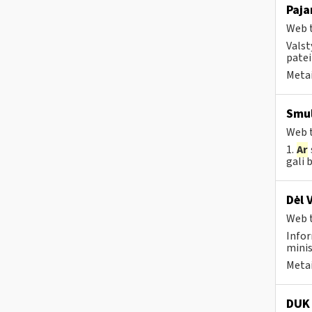
Paja
Web t
Valst
patei
Metai
Smul
Web t
1.
Ar
gali 
Dėl 
Web t
Infor
minis
Metai
DUK 