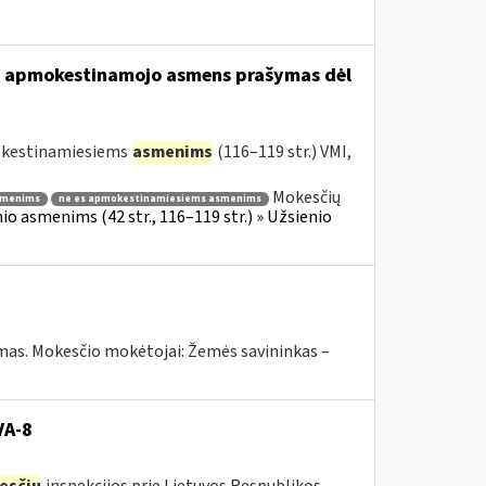
usio apmokestinamojo asmens prašymas dėl
mokestinamiesiems
asmenims
(116–119 str.) VMI,
Mokesčių
smenims
ne es apmokestinamiesiems asmenims
o asmenims (42 str., 116–119 str.) » Užsienio
ymas. Mokesčio mokėtojai: Žemės savininkas –
VA-8