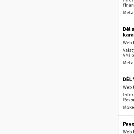
Infor
finan
Metai
Dėl 
kara
Web t
Valst
VMI p
Metai
DĖL 
Web t
Infor
Respu
Mokes
Pave
Web t