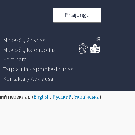
Prisijungti
Mokesčių žinynas
Mokesčių kalendorius
Seminarai
Tarptautinis apmokestinimas
Kontaktai / Apklausa
ний переклад (
English
,
Русский
,
Українська
)