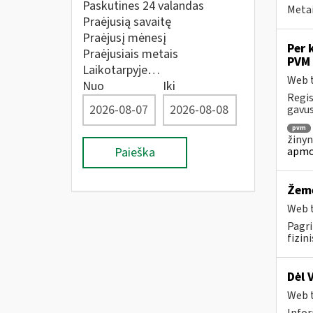
Paskutines 24 valandas
Metai
Praėjusią savaitę
Praėjusį mėnesį
Per 
Praėjusiais metais
PVM 
Laikotarpyje…
Web t
Nuo
Iki
Regis
gavus
pvm
žinyn
apmo
Paieška
Žemė
Web t
Pagri
fizin
Dėl 
Web t