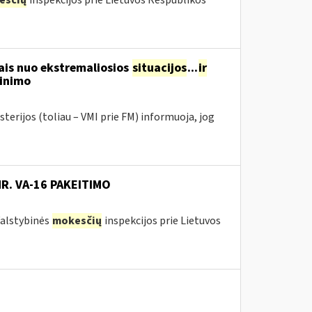
esčių
inspekcijos prie Lietuvos Respublikos
ais nuo ekstremaliosios
situacijos
...
ir
tinimo
terijos (toliau – VMI prie FM) informuoja, jog
NR. VA-16 PAKEITIMO
 Valstybinės
mokesčių
inspekcijos prie Lietuvos