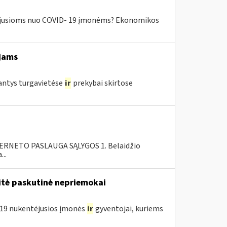
ntėjusioms nuo COVID- 19 įmonėms? Ekonomikos
jams
jantys turgavietėse
ir
prekybai skirtose
RNETO PASLAUGA SĄLYGOS 1. Belaidžio
..
tė paskutinė nepriemokai
D-19 nukentėjusios įmonės
ir
gyventojai, kuriems