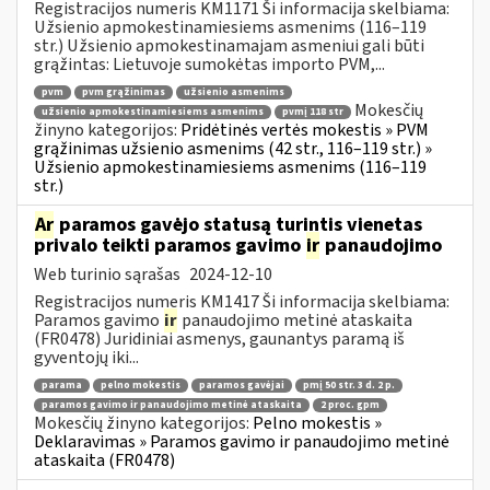
Registracijos numeris KM1171 Ši informacija skelbiama:
Užsienio apmokestinamiesiems asmenims (116–119
str.) Užsienio apmokestinamajam asmeniui gali būti
grąžintas: Lietuvoje sumokėtas importo PVM,...
pvm
pvm grąžinimas
užsienio asmenims
Mokesčių
užsienio apmokestinamiesiems asmenims
pvmį 118 str
žinyno kategorijos:
Pridėtinės vertės mokestis » PVM
grąžinimas užsienio asmenims (42 str., 116–119 str.) »
Užsienio apmokestinamiesiems asmenims (116–119
str.)
Ar
paramos gavėjo statusą turintis vienetas
privalo teikti paramos gavimo
ir
panaudojimo
Web turinio sąrašas
2024-12-10
Registracijos numeris KM1417 Ši informacija skelbiama:
Paramos gavimo
ir
panaudojimo metinė ataskaita
(FR0478) Juridiniai asmenys, gaunantys paramą iš
gyventojų iki...
parama
pelno mokestis
paramos gavėjai
pmį 50 str. 3 d. 2 p.
paramos gavimo ir panaudojimo metinė ataskaita
2 proc. gpm
Mokesčių žinyno kategorijos:
Pelno mokestis »
Deklaravimas » Paramos gavimo ir panaudojimo metinė
ataskaita (FR0478)