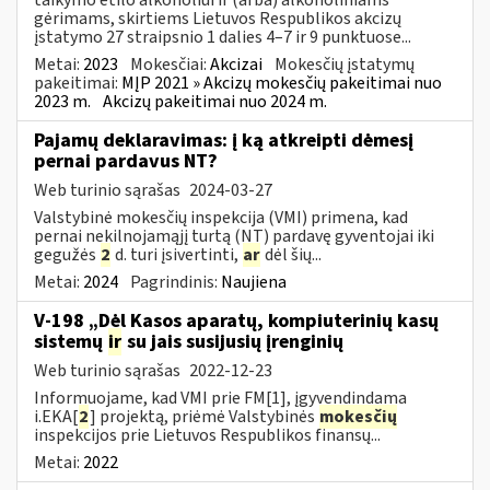
gėrimams, skirtiems Lietuvos Respublikos akcizų
įstatymo 27 straipsnio 1 dalies 4–7 ir 9 punktuose...
Metai:
2023
Mokesčiai:
Akcizai
Mokesčių įstatymų
pakeitimai:
MĮP 2021 » Akcizų mokesčių pakeitimai nuo
2023 m.
Akcizų pakeitimai nuo 2024 m.
Pajamų deklaravimas: į ką atkreipti dėmesį
pernai pardavus NT?
Web turinio sąrašas
2024-03-27
Valstybinė mokesčių inspekcija (VMI) primena, kad
pernai nekilnojamąjį turtą (NT) pardavę gyventojai iki
gegužės
2
d. turi įsivertinti,
ar
dėl šių...
Metai:
2024
Pagrindinis:
Naujiena
V-198 „Dėl Kasos aparatų, kompiuterinių kasų
sistemų
ir
su jais susijusių įrenginių
Web turinio sąrašas
2022-12-23
Informuojame, kad VMI prie FM[1], įgyvendindama
i.EKA[
2
] projektą, priėmė Valstybinės
mokesčių
inspekcijos prie Lietuvos Respublikos finansų...
Metai:
2022