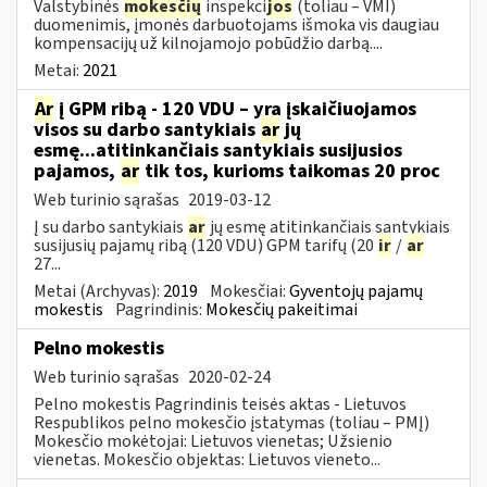
Valstybinės
mokesčių
inspekci
jos
(toliau – VMI)
duomenimis, įmonės darbuotojams išmoka vis daugiau
kompensacijų už kilnojamojo pobūdžio darbą....
Metai:
2021
Ar
į GPM ribą - 120 VDU – yra įskaičiuojamos
visos su darbo santykiais
ar
jų
esmę...atitinkančiais santykiais susijusios
pajamos,
ar
tik tos, kurioms taikomas 20 proc
Web turinio sąrašas
2019-03-12
Į su darbo santykiais
ar
jų esmę atitinkančiais santykiais
susijusių pajamų ribą (120 VDU) GPM tarifų (20
ir
/
ar
27...
Metai (Archyvas):
2019
Mokesčiai:
Gyventojų pajamų
mokestis
Pagrindinis:
Mokesčių pakeitimai
Pelno mokestis
Web turinio sąrašas
2020-02-24
Pelno mokestis Pagrindinis teisės aktas - Lietuvos
Respublikos pelno mokesčio įstatymas (toliau – PMĮ)
Mokesčio mokėtojai: Lietuvos vienetas; Užsienio
vienetas. Mokesčio objektas: Lietuvos vieneto...