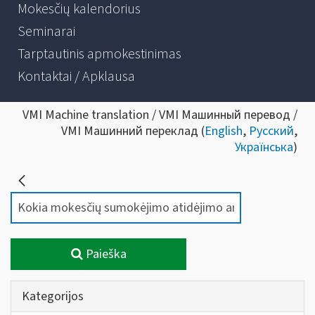
Mokesčių kalendorius
Seminarai
Tarptautinis apmokestinimas
Kontaktai / Apklausa
VMI Machine translation / VMI Машинный перевод /
VMI Машинний переклад (
English
,
Русский
,
Українська
)
Paieška
Kategorijos