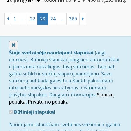
20 Įrašų(-ai)
Rodoma nuo 441 iki 460 iš 7,293 irašų.
1
...
22
23
24
...
365
Uždaryti
Šioje svetainėje naudojami slapukai
(angl.
cookies). Būtinieji slapukai įdiegiami automatiškai
ir jiems nėra reikalingas Jūsų sutikimas. Taip pat
galite sutikti ir su kitų slapukų naudojimu. Savo
sutikimą bet kada galėsite atšaukti pakeisdami
interneto naršyklės nustatymus ir ištrindami
įrašytus slapukus. Daugiau informacijos
Slapukų
politika
;
Privatumo politika.
Būtinieji slapukai
Naudojami sklandžiam svetainės veikimui ir įgalina