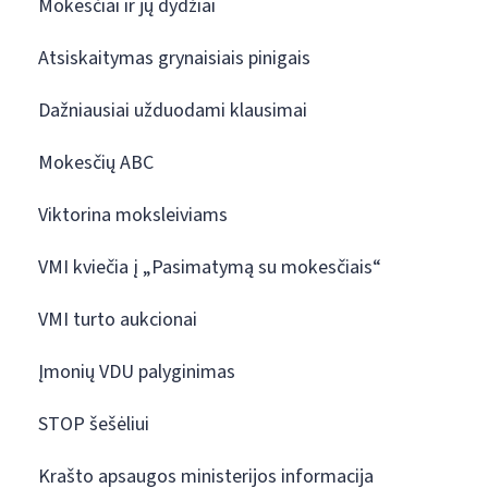
Mokesčiai ir jų dydžiai
Atsiskaitymas grynaisiais pinigais
Dažniausiai užduodami klausimai
Mokesčių ABC
Viktorina moksleiviams
VMI kviečia į „Pasimatymą su mokesčiais“
VMI turto aukcionai
Įmonių VDU palyginimas
STOP šešėliui
Krašto apsaugos ministerijos informacija