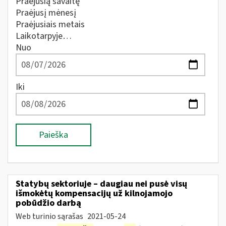
Praėjusią savaitę
Praėjusį mėnesį
Praėjusiais metais
Laikotarpyje…
Nuo
Iki
Paieška
Statybų sektoriuje – daugiau nei pusė visų
išmokėtų kompensacijų už kilnojamojo
pobūdžio darbą
Web turinio sąrašas
2021-05-24