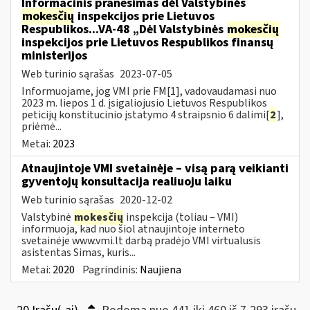
Informacinis pranešimas dėl Valstybinės
mokesčių
inspekcijos prie Lietuvos
Respublikos...VA-48 „Dėl Valstybinės
mokesčių
inspekcijos prie Lietuvos Respublikos finansų
ministerijos
Web turinio sąrašas
2023-07-05
Informuojame, jog VMI prie FM[1], vadovaudamasi nuo
2023 m. liepos 1 d. įsigaliojusio Lietuvos Respublikos
peticijų konstitucinio įstatymo 4 straipsnio 6 dalimi[
2
],
priėmė...
Metai:
2023
Atnaujintoje VMI svetainėje – visą parą veikianti
gyventojų konsultacija realiuoju laiku
Web turinio sąrašas
2020-12-02
Valstybinė
mokesčių
inspekcija (toliau – VMI)
informuoja, kad nuo šiol atnaujintoje interneto
svetainėje www.vmi.lt darbą pradėjo VMI virtualusis
asistentas Simas, kuris...
Metai:
2020
Pagrindinis:
Naujiena