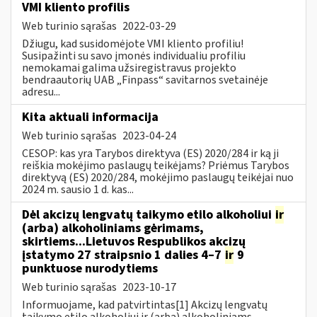
VMI kliento profilis
Web turinio sąrašas
2022-03-29
Džiugu, kad susidomėjote VMI kliento profiliu!
Susipažinti su savo įmonės individualiu profiliu
nemokamai galima užsiregistravus projekto
bendraautorių UAB „Finpass“ savitarnos svetainėje
adresu...
Kita aktuali informacija
Web turinio sąrašas
2023-04-24
CESOP: kas yra Tarybos direktyva (ES) 2020/284 ir ką ji
reiškia mokėjimo paslaugų teikėjams? Priėmus Tarybos
direktyvą (ES) 2020/284, mokėjimo paslaugų teikėjai nuo
2024 m. sausio 1 d. kas...
Dėl akcizų lengvatų taikymo etilo alkoholiui
ir
(arba) alkoholiniams gėrimams,
skirtiems...Lietuvos Respublikos akcizų
įstatymo 27 straipsnio 1 dalies 4–7
ir
9
punktuose nurodytiems
Web turinio sąrašas
2023-10-17
Informuojame, kad patvirtintas[1] Akcizų lengvatų
taikymo etilo alkoholiui ir (arba) alkoholiniams