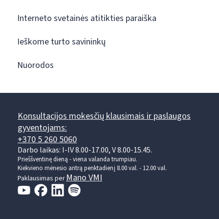
Interneto svetainės atitikties paraiška
Ieškome turto savininkų
Nuorodos
Konsultacijos mokesčių klausimais ir paslaugos
gyventojams:
+370 5 260 5060
Darbo laikas: I-IV 8.00-17.00, V 8.00-15.45.
Prieššventinę dieną - viena valanda trumpiau.
Kiekvieno mėnesio antrą penktadienį 8.00 val. - 12.00 val.
Mano VMI
Paklausimas per