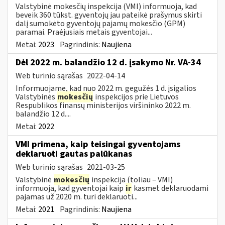
Valstybinė mokesčių inspekcija (VMI) informuoja, kad
beveik 360 tūkst. gyventojų jau pateikė prašymus skirti
dalį sumokėto gyventojų pajamų mokesčio (GPM)
paramai. Praėjusiais metais gyventojai...
Metai:
2023
Pagrindinis:
Naujiena
Dėl 2022 m. balandžio 12 d. įsakymo Nr. VA-34
Web turinio sąrašas
2022-04-14
Informuojame, kad nuo 2022 m. gegužės 1 d. įsigalios
Valstybinės
mokesčių
inspekcijos prie Lietuvos
Respublikos finansų ministerijos viršininko 2022 m.
balandžio 12 d....
Metai:
2022
VMI primena, kaip teisingai gyventojams
deklaruoti gautas palūkanas
Web turinio sąrašas
2021-03-25
Valstybinė
mokesčių
inspekcija (toliau – VMI)
informuoja, kad gyventojai kaip
ir
kasmet deklaruodami
pajamas už 2020 m. turi deklaruoti...
Metai:
2021
Pagrindinis:
Naujiena