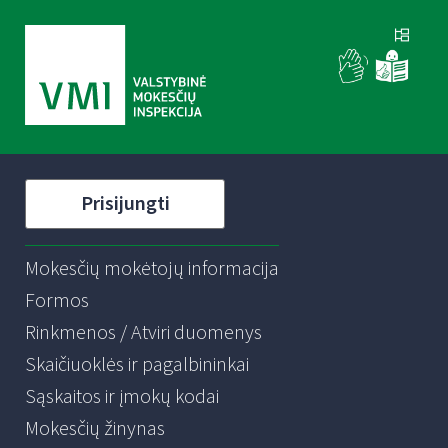
Prisijungti
Mokesčių mokėtojų informacija
Formos
Rinkmenos / Atviri duomenys
Skaičiuoklės ir pagalbininkai
Sąskaitos ir įmokų kodai
Mokesčių žinynas