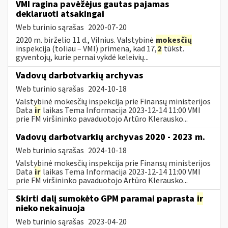
VMI ragina pavėžėjus gautas pajamas
deklaruoti atsakingai
Web turinio sąrašas
2020-07-20
2020 m. birželio 11 d., Vilnius. Valstybinė
mokesčių
inspekcija (toliau – VMI) primena, kad 17,
2
tūkst.
gyventojų, kurie pernai vykdė keleivių...
Vadovų darbotvarkių archyvas
Web turinio sąrašas
2024-10-18
Valstybinė mokesčių inspekcija prie Finansų ministerijos
Data
ir
laikas Tema Informacija 2023-12-14 11:00 VMI
prie FM viršininko pavaduotojo Artūro Klerausko...
Vadovų darbotvarkių archyvas 2020 - 2023 m.
Web turinio sąrašas
2024-10-18
Valstybinė mokesčių inspekcija prie Finansų ministerijos
Data
ir
laikas Tema Informacija 2023-12-14 11:00 VMI
prie FM viršininko pavaduotojo Artūro Klerausko...
Skirti dalį sumokėto GPM paramai paprasta
ir
nieko nekainuoja
Web turinio sąrašas
2023-04-20