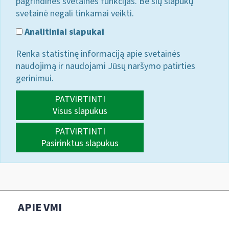
pagrindines svetainės funkcijas. Be šių slapukų
svetainė negali tinkamai veikti.
Analitiniai slapukai
Renka statistinę informaciją apie svetainės
naudojimą ir naudojami Jūsų naršymo patirties
gerinimui.
PATVIRTINTI
Visus slapukus
PATVIRTINTI
Pasirinktus slapukus
APIE VMI