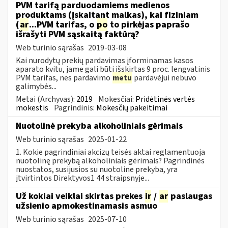
PVM tarifą parduodamiems medienos
produktams (įskaitant malkas), kai fiziniam
(
ar
...PVM tarifas, o
po
to pirkėjas paprašo
išrašyti PVM sąskaitą faktūrą?
Web turinio sąrašas
2019-03-08
Kai nurodytų prekių pardavimas įforminamas kasos
aparato kvitu, jame gali būti išskirtas 9 proc. lengvatinis
PVM tarifas, nes pardavimo
metu
pardavėjui nebuvo
galimybės...
Metai (Archyvas):
2019
Mokesčiai:
Pridėtinės vertės
mokestis
Pagrindinis:
Mokesčių pakeitimai
Nuotolinė prekyba alkoholiniais gėrimais
Web turinio sąrašas
2025-01-22
1. Kokie pagrindiniai akcizų teisės aktai reglamentuoja
nuotolinę prekybą alkoholiniais gėrimais? Pagrindinės
nuostatos, susijusios su nuotoline prekyba, yra
įtvirtintos Direktyvos1 44 straipsnyje...
Už kokiai veiklai skirtas prekes
ir
/
ar
paslaugas
užsienio apmokestinamasis asmuo
Web turinio sąrašas
2025-07-10