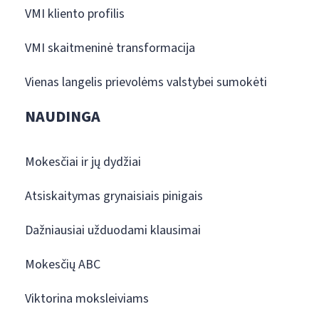
VMI kliento profilis
VMI skaitmeninė transformacija
Vienas langelis prievolėms valstybei sumokėti
NAUDINGA
Mokesčiai ir jų dydžiai
Atsiskaitymas grynaisiais pinigais
Dažniausiai užduodami klausimai
Mokesčių ABC
Viktorina moksleiviams