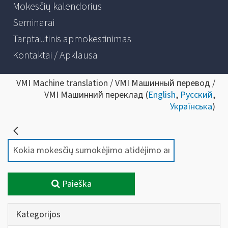
Mokesčių kalendorius
Seminarai
Tarptautinis apmokestinimas
Kontaktai / Apklausa
VMI Machine translation / VMI Машинный перевод /
VMI Машинний переклад (
English
,
Русский
,
Українська
)
Paieška
Kategorijos