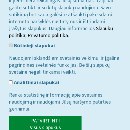
ir jiems nėra reikalingas Jūsų sutikimas. Taip pat
galite sutikti ir su kitų slapukų naudojimu. Savo
sutikimą bet kada galėsite atšaukti pakeisdami
interneto naršyklės nustatymus ir ištrindami
įrašytus slapukus. Daugiau informacijos
Slapukų
politika
;
Privatumo politika.
Būtinieji slapukai
Naudojami sklandžiam svetainės veikimui ir įgalina
pagrindines svetainės funkcijas. Be šių slapukų
svetainė negali tinkamai veikti.
Analitiniai slapukai
Renka statistinę informaciją apie svetainės
naudojimą ir naudojami Jūsų naršymo patirties
gerinimui.
PATVIRTINTI
Visus slapukus