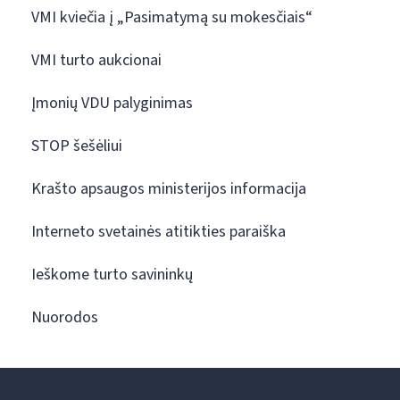
VMI kviečia į „Pasimatymą su mokesčiais“
VMI turto aukcionai
Įmonių VDU palyginimas
STOP šešėliui
Krašto apsaugos ministerijos informacija
Interneto svetainės atitikties paraiška
Ieškome turto savininkų
Nuorodos