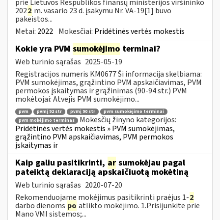
prie Lietuvos Respublikos finansų ministerijos viršininko
202
2
m. vasario 23 d. įsakymu Nr. VA-19[1] buvo
pakeistos...
Metai:
2022
Mokesčiai:
Pridėtinės vertės mokestis
Kokie yra PVM
sumokėjimo
terminai?
Web turinio sąrašas
2025-05-19
Registracijos numeris KM0677 Ši informacija skelbiama:
PVM sumokėjimas, grąžintino PVM apskaičiavimas, PVM
permokos įskaitymas ir grąžinimas (90-94 str.) PVM
mokėtojai: Atvejis PVM sumokėjimo...
pvm
pvmį 92 str
pvmį 90 str
pvm sumokėjimo terminai
Mokesčių žinyno kategorijos:
pvm mokėjimo terminas
Pridėtinės vertės mokestis » PVM sumokėjimas,
grąžintino PVM apskaičiavimas, PVM permokos
įskaitymas ir
Kaip galiu pasitikrinti,
ar
sumokėjau pagal
pateiktą deklaraciją apskaičiuotą mokėtiną
Web turinio sąrašas
2020-07-20
Rekomenduojame mokėjimus pasitikrinti praėjus 1-
2
darbo dienoms
po
atlikto mokėjimo. 1.Prisijunkite prie
Mano VMI sistemos;...