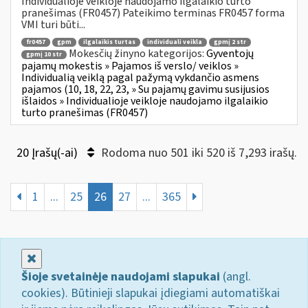
Individualioje veikloje naudojamo ilgalaikio turto
pranešimas (FR0457) Pateikimo terminas FR0457 forma
VMI turi būti...
fr0457
gpm
ilgalaikis turtas
individuali veikla
gpmį 2 str
Mokesčių žinyno kategorijos:
Gyventojų
gpmį 10 str
pajamų mokestis » Pajamos iš verslo/ veiklos »
Individualią veiklą pagal pažymą vykdančio asmens
pajamos (10, 18, 22, 23, » Su pajamų gavimu susijusios
išlaidos » Individualioje veikloje naudojamo ilgalaikio
turto pranešimas (FR0457)
20 Įrašų(-ai)
Rodoma nuo 501 iki 520 iš 7,293 irašų.
1
...
25
26
27
...
365
Uždaryti
Šioje svetainėje naudojami slapukai
(angl.
cookies). Būtinieji slapukai įdiegiami automatiškai