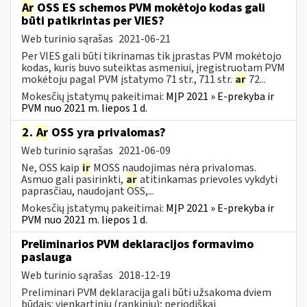
Ar
OSS ES schemos PVM mokėtojo kodas gali
būti patikrintas per VIES?
Web turinio sąrašas
2021-06-21
Per VIES gali būti tikrinamas tik įprastas PVM mokėtojo
kodas, kuris buvo suteiktas asmeniui, įregistruotam PVM
mokėtoju pagal PVM įstatymo 71 str., 711 str.
ar
72...
Mokesčių įstatymų pakeitimai:
MĮP 2021 » E-prekyba ir
PVM nuo 2021 m. liepos 1 d.
2
.
Ar
OSS yra privalomas?
Web turinio sąrašas
2021-06-09
Ne, OSS kaip
ir
MOSS naudojimas nėra privalomas.
Asmuo gali pasirinkti,
ar
atitinkamas prievoles vykdyti
paprasčiau, naudojant OSS,...
Mokesčių įstatymų pakeitimai:
MĮP 2021 » E-prekyba ir
PVM nuo 2021 m. liepos 1 d.
Preliminarios PVM deklaracijos formavimo
paslauga
Web turinio sąrašas
2018-12-19
Preliminari PVM deklaracija gali būti užsakoma dviem
būdais: vienkartiniu (rankiniu); periodiškai