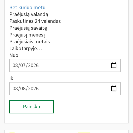
Bet kuriuo metu
Praėjusią valandą
Paskutines 24 valandas
Praėjusią savaitę
Praėjusį mėnesį
Praėjusiais metais
Laikotarpyje…
Nuo
Iki
Paieška