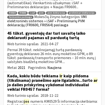
(automatiškai). Vienkartinis užsakymas: i.SAF →
Preliminarios deklaracijos → Naujas FR0600...
fr0564
fr0600
i.saf
pvm
pvm deklaracija
preliminari deklaracija
Mokesčių žinyno kategorijos:
VMI
formavimo paslauga
elektroninės sistemos » i.SAF » Preliminarių PVM
deklaracijų (FR0600, FR0564) paslauga
45 tūkst. gyventojų dar turi savaitę laiko
deklaruoti pajamas už parduotą turtą
Web turinio sąrašas
2021-04-27
Pernai 39 tūkst. nekilnojamąjį turtą pardavusių
gyventojų deklaravo 26 mln. eurų mokėtino GPM, o 89
tūkst. pardavusių transporto priemones – 10 mln. eurų į
valstybės biudžetą mokėtino GPM....
Metai:
2021
Pagrindinis:
Naujiena
Kada, kokiu būdu teikiama
ir
kaip pildoma
(tikslinama) pranešimo apie ilgalaikio...turto
ar
jo dalies priskyrimą vykdomai individualiai
veiklai FR0457 forma?
Web turinio sąrašas
2018-11-22
Registraci
jos
numeris KM0529 Ši informacija skelbiama: