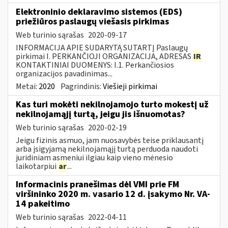
Elektroninio deklaravimo sistemos (EDS)
priežiūros paslaugų viešasis pirkimas
Web turinio sąrašas
2020-09-17
INFORMACIJA APIE SUDARYTĄ SUTARTĮ Paslaugų
pirkimai I. PERKANČIOJI ORGANIZACIJA, ADRESAS
IR
KONTAKTINIAI DUOMENYS: I.1. Perkančiosios
organizacijos pavadinimas...
Metai:
2020
Pagrindinis:
Viešieji pirkimai
Kas turi mokėti nekilnojamojo turto mokestį už
nekilnojamąjį turtą, jeigu jis išnuomotas?
Web turinio sąrašas
2020-02-19
Jeigu fizinis asmuo, jam nuosavybės teise priklausantį
arba įsigyjamą nekilnojamąjį turtą perduoda naudoti
juridiniam asmeniui ilgiau kaip vieno mėnesio
laikotarpiui
ar
...
Informacinis pranešimas dėl VMI prie FM
viršininko 2020 m. vasario 12 d. įsakymo Nr. VA-
14 pakeitimo
Web turinio sąrašas
2022-04-11