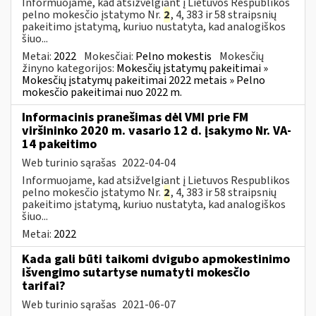
Informuojame, kad atsižvelgiant į Lietuvos Respublikos
pelno mokesčio įstatymo Nr.
2
, 4, 383 ir 58 straipsnių
pakeitimo įstatymą, kuriuo nustatyta, kad analogiškos
šiuo...
Metai:
2022
Mokesčiai:
Pelno mokestis
Mokesčių
žinyno kategorijos:
Mokesčių įstatymų pakeitimai »
Mokesčių įstatymų pakeitimai 2022 metais » Pelno
mokesčio pakeitimai nuo 2022 m.
Informacinis pranešimas dėl VMI prie FM
viršininko 2020 m. vasario 12 d. įsakymo Nr. VA-
14 pakeitimo
Web turinio sąrašas
2022-04-04
Informuojame, kad atsižvelgiant į Lietuvos Respublikos
pelno mokesčio įstatymo Nr.
2
, 4, 383 ir 58 straipsnių
pakeitimo įstatymą, kuriuo nustatyta, kad analogiškos
šiuo...
Metai:
2022
Kada gali būti taikomi dvigubo apmokestinimo
išvengimo sutartyse numatyti mokesčio
tarifai?
Web turinio sąrašas
2021-06-07