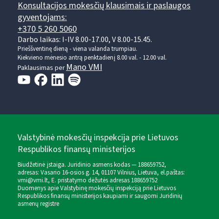
Konsultacijos mokesčių klausimais ir paslaugos
gyventojams:
+370 5 260 5060
Darbo laikas: I-IV 8.00-17.00, V 8.00-15.45.
Prieššventinę dieną - viena valanda trumpiau.
Kiekvieno mėnesio antrą penktadienį 8.00 val. - 12.00 val.
Mano VMI
Paklausimas per
Valstybinė mokesčių inspekcija prie Lietuvos
Respublikos finansų ministerijos
Biudžetinė įstaiga. Juridinio asmens kodas — 188659752,
adresas: Vasario 16-osios g. 14, 01107 Vilnius, Lietuva, el.paštas:
vmi@vmi.lt
, E. pristatymo dėžutės adresas 188659752
Duomenys apie Valstybinę mokesčių inspekciją prie Lietuvos
Respublikos finansų ministerijos kaupiami ir saugomi Juridinių
asmenų registre