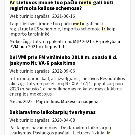
Ar
Lietuvos įmonė tuo pačiu
metu
gali būti
registruota keliose schemose?
Web turinio sąrašas
2021-06-16
Taip. Lietuvos įmonė tuo pačiu
metu
gali būti
registruota ES schemoje, Importo schemoje
ir
kaip
importo tarpininkė.
Mokesčių įstatymų pakeitimai:
MĮP 2021 » E-prekyba ir
PVM nuo 2021 m. liepos 1 d.
Dėl VMI prie FM viršininko 2010 m. sausio 8 d.
įsakymo Nr. VA-6 pakeitimo
Web turinio sąrašas
2022-09-06
Informuojame, kad, atsižvelgiant į Lietuvos Respublikos
akcizų įstatymo pakeitimą Nr. XIV-777[1] pagal kurį nuo
2023 m. sausio 1 d. panaikinamas reikalavimas elektros
energijos mokėtojus...
Metai:
2022
Pagrindinis:
Mokesčio naujiena
Deklaravimo laikotarpių tvarkymas
Web turinio sąrašas
2020-04-08
Paslaugos pavadinimas - Deklaravimo laikotarpių
tvarkymas. Paslaugos gavėjai - Lietuvos fiziniai
ir