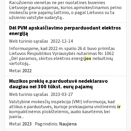
Kai užsienio vienetas ne per nuolatines buveines
Lietuvoje gauna pajamas, kurios apmokestinamos pelno
mokesčiu prie pajamų šaltinio, o pagal Lietuvos su ta
užsienio valstybe sudarytą...
Dėl PVM apskaičiavimo perparduodant elektros
energiją
Web turinio sąrašas
2022-12-14
Informuojame, kad 2022 m. spalio 26 d. buvo priimtas
Lietuvos Respublikos Vyriausybės nutarimas Nr. 1062
„Dėl paramos, skirtos elektros energi
jos
nebuitinių
vartotojų...
Metai:
2022
Muzikos prekių e.parduotuvė nedeklaravo
daugiau nei 300 tūkst. eurų pajamų
Web turinio sąrašas
2023-03-27
Valstybinė mokesčių inspekcija (VMI) informuoja, kad
atlikus e.parduotuvės, kurioje prekiaujama vinilinėmis
ir
kompaktinėmis plokštelėmis, audio kasetėmis bei
įvairia...
Metai:
2023
Pagrindinis:
Naujiena