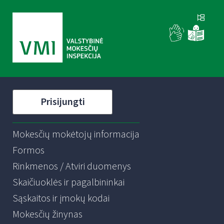
Prisijungti
Mokesčių mokėtojų informacija
Formos
Rinkmenos / Atviri duomenys
Skaičiuoklės ir pagalbininkai
Sąskaitos ir įmokų kodai
Mokesčių žinynas