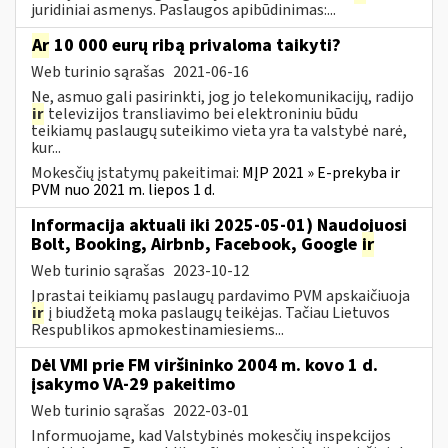
juridiniai asmenys. Paslaugos apibūdinimas:...
Ar
10 000 eurų ribą privaloma taikyti?
Web turinio sąrašas
2021-06-16
Ne, asmuo gali pasirinkti, jog jo telekomunikacijų, radijo
ir
televizijos transliavimo bei elektroniniu būdu
teikiamų paslaugų suteikimo vieta yra ta valstybė narė,
kur...
Mokesčių įstatymų pakeitimai:
MĮP 2021 » E-prekyba ir
PVM nuo 2021 m. liepos 1 d.
Informacija aktuali iki 2025-05-01) Naudojuosi
Bolt, Booking, Airbnb, Facebook, Google
ir
Web turinio sąrašas
2023-10-12
Įprastai teikiamų paslaugų pardavimo PVM apskaičiuoja
ir
į biudžetą moka paslaugų teikėjas. Tačiau Lietuvos
Respublikos apmokestinamiesiems...
Dėl VMI prie FM viršininko 2004 m. kovo 1 d.
įsakymo VA-29 pakeitimo
Web turinio sąrašas
2022-03-01
Informuojame, kad Valstybinės mokesčių inspekcijos