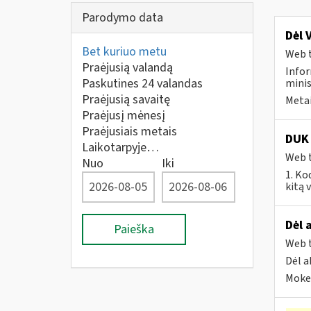
Parodymo data
Dėl 
Bet kuriuo metu
Web t
Praėjusią valandą
Infor
Paskutines 24 valandas
minis
Praėjusią savaitę
Metai
Praėjusį mėnesį
Praėjusiais metais
DUK 
Laikotarpyje…
Web t
Nuo
Iki
1. Ko
kitą 
Dėl 
Paieška
Web t
Dėl a
Mokes