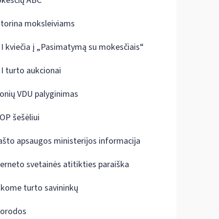
kesčių ABC
ktorina moksleiviams
I kviečia į „Pasimatymą su mokesčiais“
I turto aukcionai
onių VDU palyginimas
OP šešėliui
ašto apsaugos ministerijos informacija
terneto svetainės atitikties paraiška
škome turto savininkų
orodos