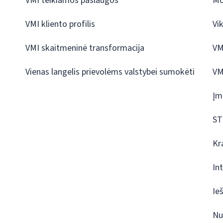
VMI teikiamos paslaugos
Mo
VMI kliento profilis
Vi
VMI skaitmeninė transformacija
VM
Vienas langelis prievolėms valstybei sumokėti
VM
Įm
ST
Kr
In
Ie
Nu