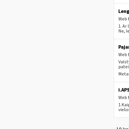
Leng
Web t
1. Ar
Ne, l
Paja
Web t
Valst
patei
Metai
i.AP
Web t
1.Kai
viešo