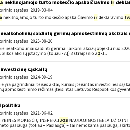
ia
nekilnojamojo turto mokesčio apskaičiavimo
ir
dekla
urinio sąrašas
2019-03-04
a
nekilnojamojo turto mokesčio apskaičiavimo
ir
deklaravimo
tv
 nealkoholinių saldintų gėrimų apmokestinimą akcizais
urinio sąrašas
2025-08-20
kie nealkoholiniai saldinti gėrimai laikomi akcizų objektu nuo 2026
blikos akcizų įstatymo (toliau - AĮ) 3 straipsnio 2
2
-1...
 investicinę sąskaitą
urinio sąrašas
2024-09-19
ie yra pagrindiniai teisės aktai, kuriais įteisintas investicinės są
ų apmokestinimo režimas įteisintas Lietuvos Respublikos gyvento
I politika
urinio sąrašas
2021-06-02
TYBINĖS MOKESČIŲ INSPEKCI
JOS
NAUDOJIMOSI BELAIDŽIO INTE
neto paslauga (toliau – Paslauga) – tai nemokama paslauga, skirta.