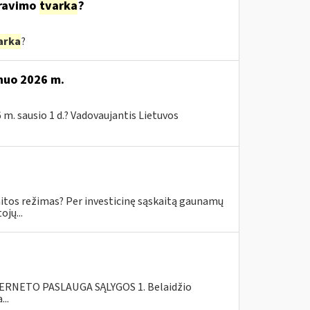
ravimo
tvarka
?
arka
?
 nuo 2026 m.
 m. sausio 1 d.? Vadovaujantis Lietuvos
skaitos režimas? Per investicinę sąskaitą gaunamų
jų...
RNETO PASLAUGA SĄLYGOS 1. Belaidžio
..