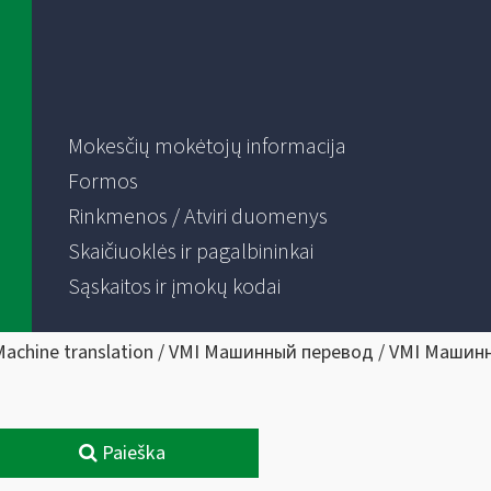
Mokesčių mokėtojų informacija
Formos
Rinkmenos / Atviri duomenys
Skaičiuoklės ir pagalbininkai
Sąskaitos ir įmokų kodai
Machine translation / VMI Машинный перевод / VMI Машин
Paieška