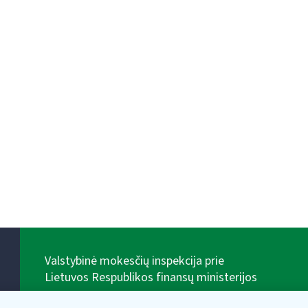
Valstybinė mokesčių inspekcija prie
Lietuvos Respublikos finansų ministerijos
Biudžetinė įstaiga. Juridinio asmens kodas — 188659752,