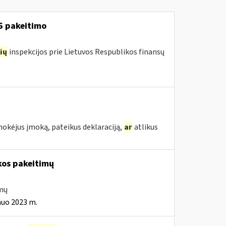
16 pakeitimo
ių
inspekcijos prie Lietuvos Respublikos finansų
mokėjus įmoką, pateikus deklaraciją,
ar
atlikus
kos pakeitimų
imų
nuo 2023 m.