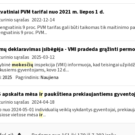
vatiniai PVM tarifai nuo 2021 m. liepos 1 d.
urinio sąrašas
2022-12-14
 lengvatinis 9 proc. PVM tarifas gali būti taikomas tik maitinimo
engvatinis 9 proc. PVM...
mų deklaravimas įsibėgėja - VMI pradeda grąžinti perm
urinio sąrašas
2025-03-12
ybinė
mokesčių
inspekcija (VMI) informuoja, kad teisingai užpild
kusiems gyventojams, kovo 12 d....
:
2025
Pagrindinis:
Naujiena
S apskaita mėsa
ir
paukštiena prekiaujantiems gyvento
urinio sąrašas
2024-04-18
p nuo 2024-05-01 individualią veiklą vykdantys gyventojai, prekiau
siose vietose mėsa
ir
...