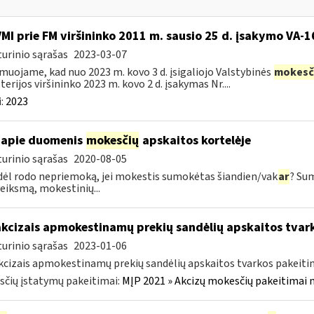
VMI prie FM viršininko 2011 m. sausio 25 d. įsakymo VA-
urinio sąrašas
2023-03-07
muojame, kad nuo 2023 m. kovo 3 d. įsigaliojo Valstybinės
mokesč
terijos viršininko 2023 m. kovo 2 d. įsakymas Nr....
:
2023
apie duomenis
mokesčių
apskaitos kortelėje
urinio sąrašas
2020-08-05
dėl rodo nepriemoką, jei mokestis sumokėtas šiandien/vak
ar
? Su
veiksmą, mokestinių...
akcizais apmokestinamų prekių sandėlių apskaitos tvar
urinio sąrašas
2023-01-06
kcizais apmokestinamų prekių sandėlių apskaitos tvarkos pakeit
čių įstatymų pakeitimai:
MĮP 2021 » Akcizų mokesčių pakeitimai 