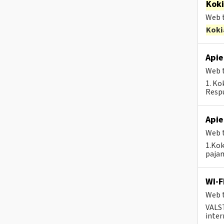
Kok
Web t
Koki
Apie
Web t
1. Ko
Respu
Apie
Web t
1.Kok
pajam
WI-F
Web t
VALS
inter