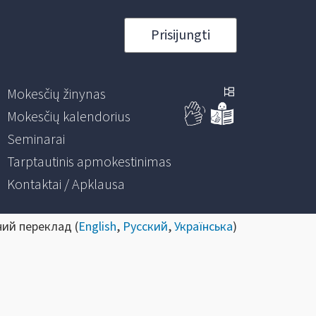
Prisijungti
Mokesčių žinynas
Mokesčių kalendorius
Seminarai
Tarptautinis apmokestinimas
Kontaktai / Apklausa
ний переклад (
English
,
Русский
,
Українська
)