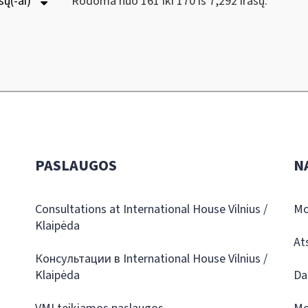
šų(-ai)
Rodoma nuo 161 iki 170 iš 7,292 irašų.
PASLAUGOS
N
Consultations at International House Vilnius /
Mo
Klaipėda
At
Консультации в International House Vilnius /
Klaipėda
Da