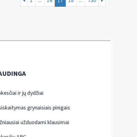
1
...
16
17
18
...
730
AUDINGA
kesčiai ir jų dydžiai
siskaitymas grynaisiais pinigais
žniausiai užduodami klausimai