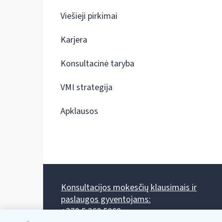
Viešieji pirkimai
Karjera
Konsultacinė taryba
VMI strategija
Apklausos
Konsultacijos mokesčių klausimais ir
paslaugos gyventojams:
+370 5 260 5060