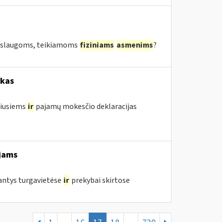
 paslaugoms, teikiamoms
fiziniams
asmenims
?
okas
žiusiems
ir
pajamų mokesčio deklaracijas
jams
jantys turgavietėse
ir
prekybai skirtose