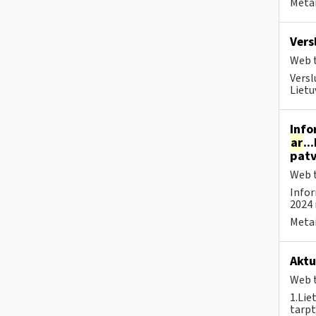
Metai
Vers
Web t
Versl
Lietu
Info
ar
..
patv
Web t
Infor
2024 
Metai
Aktu
Web t
1.Lie
tarpt