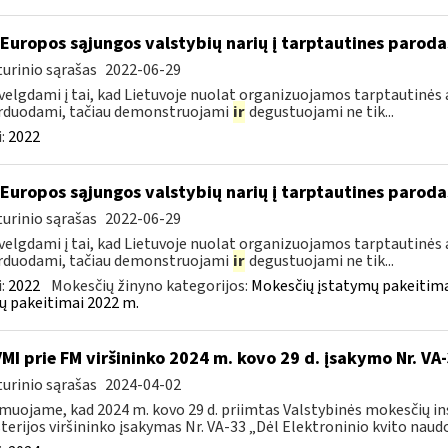
 Europos sąjungos valstybių narių į tarptautines paroda
urinio sąrašas
2022-06-29
velgdami į tai, kad Lietuvoje nuolat organizuojamos tarptautinės 
rduodami, tačiau demonstruojami
ir
degustuojami ne tik...
:
2022
 Europos sąjungos valstybių narių į tarptautines paroda
urinio sąrašas
2022-06-29
velgdami į tai, kad Lietuvoje nuolat organizuojamos tarptautinės 
rduodami, tačiau demonstruojami
ir
degustuojami ne tik...
:
2022
Mokesčių žinyno kategorijos:
Mokesčių įstatymų pakeitima
ų pakeitimai 2022 m.
VMI prie FM viršininko 2024 m. kovo 29 d. įsakymo Nr. VA
urinio sąrašas
2024-04-02
muojame, kad 2024 m. kovo 29 d. priimtas Valstybinės mokesčių in
terijos viršininko įsakymas Nr. VA-33 „Dėl Elektroninio kvito naudo