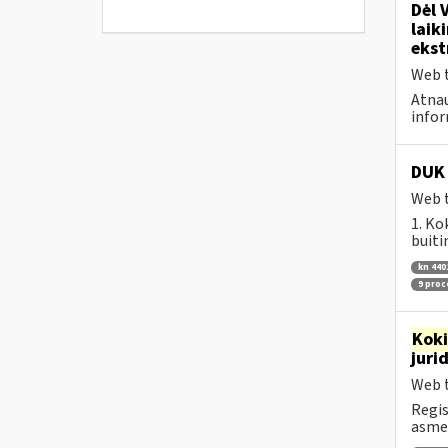
Dėl 
laik
ekst
Web t
Atnau
infor
DUK 
Web t
1. Ko
buiti
kn 440
9 pro
Kok
juri
Web t
Regis
asmen