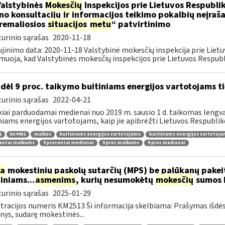
Valstybinės
Mokesčių
Inspekcijos prie Lietuvos Respublik
ino konsultacijų
ir
informacijos teikimo pokalbių neįrašan
remaliosios
situacijos
metu
“ patvirtinimo
urinio sąrašas
2020-11-18
jinimo data: 2020-11-18 Valstybinė mokesčių inspekcija prie Lietu
muoja, kad Valstybinės mokesčių inspekcijos prie Lietuvos Respubli
dėl 9 proc. taikymo buitiniams energijos vartotojams
urinio sąrašas
2022-04-21
kiai parduodamai medienai nuo 2019 m. sausio 1 d. taikomas lengvat
niams energijos vartotojams, kaip jie apibrėžti Lietuvos Respubliko
1
kn4401
malkos
buitiniams energijos vartotojams
buitiniams energijos vartotoj
centai malkoms
9 procentai medienai
9 proc malkoms
9 proc medienai
ia
mokestinių paskolų sutarčių (MPS) be palūkanų pake
diniams...
asmenims
, kurių nesumokėtų
mokesčių
sumos b
urinio sąrašas
2025-01-29
tracijos numeris KM2513 Ši informacija skelbiama: Prašymas išdė
ys, sudarę mokestinės...