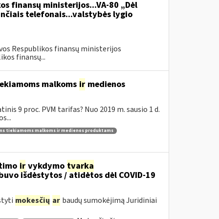
os finansų ministerijos...VA-80 „Dėl
čiais telefonais...valstybės lygio
vos Respublikos finansų ministerijos
kos finansų...
 tiekiamoms malkoms
ir
medienos
inis 9 proc. PVM tarifas? Nuo 2019 m. sausio 1 d.
s...
ams tiekiamoms malkoms ir medienos produktams
itimo
ir
vykdymo
tvarka
uvo išdėstytos / atidėtos dėl COVID-19
styti
mokesčių
ar
baudų sumokėjimą Juridiniai