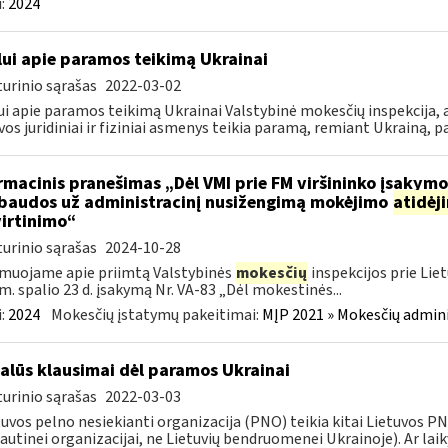
:
2024
lui apie paramos teikimą Ukrainai
urinio sąrašas
2022-03-02
ui apie paramos teikimą Ukrainai Valstybinė mokesčių inspekcija, a
vos juridiniai ir fiziniai asmenys teikia paramą, remiant Ukrainą, pa
rmacinis pranešimas „Dėl VMI prie FM viršininko įsakym
.baudos už administracinį nusižengimą mokėjimo
atidėj
irtinimo“
urinio sąrašas
2024-10-28
muojame apie priimtą Valstybinės
mokesčių
inspekcijos prie Lie
m. spalio 23 d. įsakymą Nr. VA-83 „Dėl mokestinės...
:
2024
Mokesčių įstatymų pakeitimai:
MĮP 2021 » Mokesčių admin
alūs klausimai dėl paramos Ukrainai
urinio sąrašas
2022-03-03
tuvos pelno nesiekianti organizacija (PNO) teikia kitai Lietuvos 
autinei organizacijai, ne Lietuvių bendruomenei Ukrainoje). Ar laiky