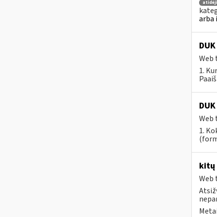
atidė
kateg
arba 
DUK 
Web t
1. Ku
Paaiš
DUK 
Web t
1. Ko
(form
kitų
Web t
Atsiž
nepa
Metai