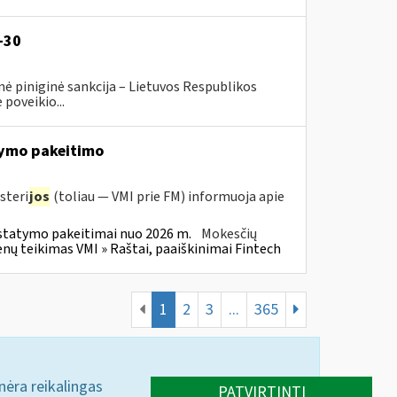
-30
ė piniginė sankcija – Lietuvos Respublikos
poveikio...
ymo pakeitimo
steri
jos
(toliau — VMI prie FM) informuoja apie
statymo pakeitimai nuo 2026 m.
Mokesčių
 teikimas VMI » Raštai, paaiškinimai Fintech
1
2
3
...
365
 nėra reikalingas
PATVIRTINTI