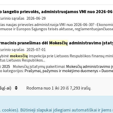
o langelio prievolės, administruojamos VMI nuo 2026-06
urinio sąrašas
2026-06-29
ias naujas prievoles administruoja VMI nuo 2026-06-30? -Ekonomin
ymuose ir Europos Sąjungos teisės aktuose, reglamentuojančiuose 
rmacinis pranešimas dėl
Mokesčių
administravimo įstat
urinio sąrašas
2025-07-01
ybinė
mokesčių
inspekcija prie Lietuvos Respublikos finansų mini
tus Lietuvos Respublikos...
:
2025
Mokesčių įstatymų pakeitimai:
Mokesčių administravimo į
o kategorijos:
Prašymai, pažymos ir mokėjimo duomenys » Duomenų
šų(-ai)
Rodoma nuo 1 iki 20 iš 7,293 irašų.
. cookies). Būtinieji slapukai įdiegiami automatiškai ir jiems