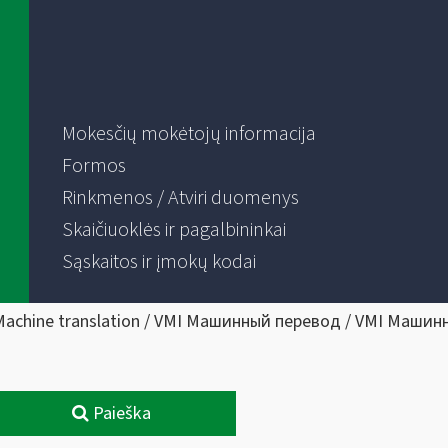
Mokesčių mokėtojų informacija
Formos
Rinkmenos / Atviri duomenys
Skaičiuoklės ir pagalbininkai
Sąskaitos ir įmokų kodai
Machine translation / VMI Машинный перевод / VMI Машин
Paieška