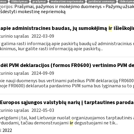
jimas
išdėstymas
prašymai
mokestinė nepriemoka
juridiniai asmenys
išdėstymo
orijos:
Prašymai, pažymos ir mokėjimo duomenys » Pažymų užsaky
išdėstyti mokestinę nepriemoką
apie administracines baudas, jų sumokėjimą
ir
išieškoj
urinio sąrašas
2022-03-09
r galima rasti informaciją apie paskirtų baudų už administraciniu
kinimus, kur galite rasti informaciją apie paskirtų...
dėl PVM deklaracijos (formos FR0600) vertinimo PVM de
urinio sąrašas
2024-09-09
kie nauji duomenys bus vertinami pateikus PVM deklaraciją FR060
oje FR0600) deklaruota pardavimo PVM suma bus lyginama su to p
 Europos sąjungos valstybių narių į tarptautines paroda
urinio sąrašas
2022-05-03
velgdami į tai, kad Lietuvoje nuolat organizuojamos tarptautinės 
rduodami, tačiau demonstruojami
ir
degustuojami ne tik...
:
2022