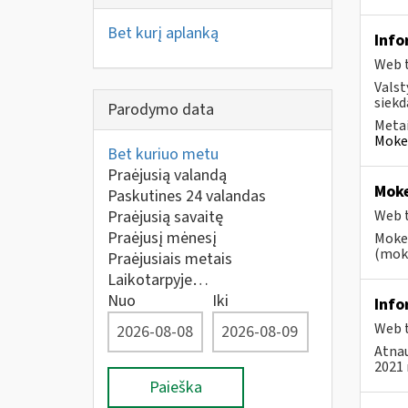
Bet kurį aplanką
Info
Web t
Valst
siekd
Parodymo data
Metai
Mokes
Bet kuriuo metu
Praėjusią valandą
Moke
Paskutines 24 valandas
Praėjusią savaitę
Web t
Praėjusį mėnesį
Mokes
(moke
Praėjusiais metais
Laikotarpyje…
Nuo
Iki
Info
Web t
Atnau
2021 
Paieška