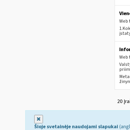
Vien
Web t
1.Kok
įstat
Info
Web t
Valst
priim
Metai
žinyn
20 Įra
Uždaryti
Šioje svetainėje naudojami slapukai
(angl