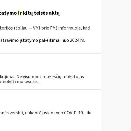
statymo
ir
kitų teisės aktų
erijos (toliau — VMI prie FM) informuoja, kad
istravimo įstatymo pakeitimai nuo 2024 m.
eškojimas Ne visuomet mokesčių mokėtojas
umokėti mokesčius...
nės verslui, nukentėjusiam nuo COVID-19 - iki