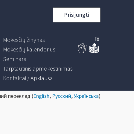
Prisijungti
Mokesčių žinynas
Mokesčių kalendorius
Seminarai
Tarptautinis apmokestinimas
Kontaktai / Apklausa
ний переклад (
English
,
Русский
,
Українська
)