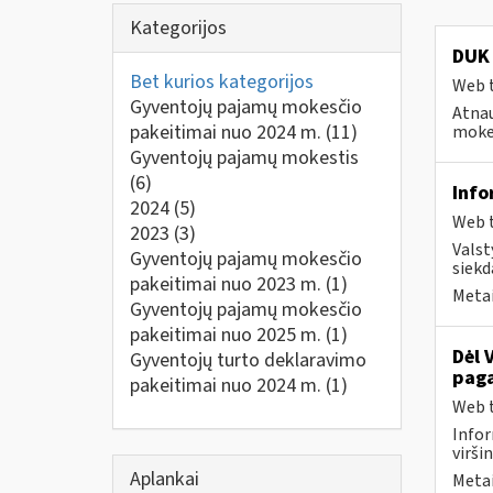
Kategorijos
DUK 
Bet kurios kategorijos
Web t
Gyventojų pajamų mokesčio
Atnau
pakeitimai nuo 2024 m.
(11)
mokes
Gyventojų pajamų mokestis
(6)
Info
2024
(5)
Web t
2023
(3)
Valst
Gyventojų pajamų mokesčio
siekd
pakeitimai nuo 2023 m.
(1)
Metai
Gyventojų pajamų mokesčio
pakeitimai nuo 2025 m.
(1)
Dėl 
Gyventojų turto deklaravimo
paga
pakeitimai nuo 2024 m.
(1)
Web t
Infor
virši
Aplankai
Metai