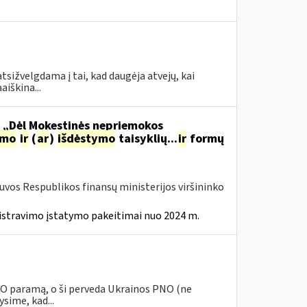
tsižvelgdama į tai, kad daugėja atvejų, kai
aiškina...
o „Dėl Mokestinės nepriemokos
imo
ir
(
ar
)
išdėstymo
taisyklių...
ir
formų
tuvos Respublikos finansų ministerijos viršininko
istravimo įstatymo pakeitimai nuo 2024 m.
PNO paramą, o ši perveda Ukrainos PNO (ne
sime, kad...