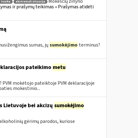
Mokesčių žinyno
 tvarka
ekstremali situacija
mas ir prašymų teikimas » Prašymas atidėti
imą
s nusižengimus sumas, jų
sumokėjimo
terminus?
klaracijos pateikimo
metu
0? PVM mokėtojo pateiktoje PVM deklaracijoje
aties mokestinio...
s Lietuvoje bei akcizų
sumokėjimo
alkoholinių gėrimų parodos, kuriose