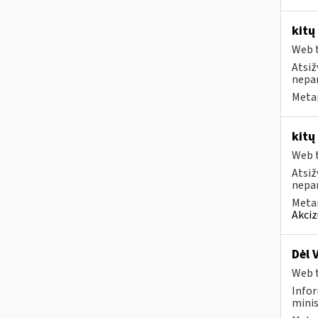
kitų
Web t
Atsiž
nepa
Metai
kitų
Web t
Atsiž
nepa
Metai
Akciz
Dėl 
Web t
Infor
minis