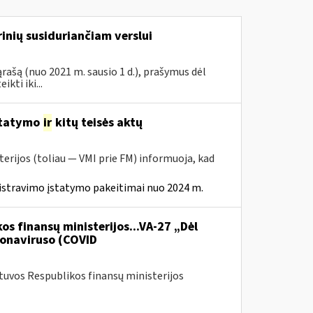
inių susiduriančiam verslui
rašą (nuo 2021 m. sausio 1 d.), prašymus dėl
ti iki...
statymo
ir
kitų teisės aktų
erijos (toliau — VMI prie FM) informuoja, kad
istravimo įstatymo pakeitimai nuo 2024 m.
os finansų ministerijos...VA-27 „Dėl
onaviruso (COVID
etuvos Respublikos finansų ministerijos