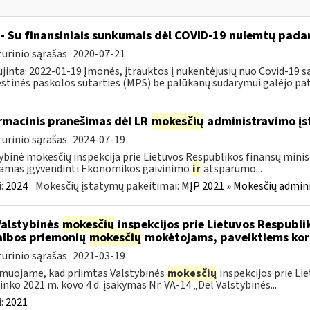
- Su finansiniais sunkumais dėl COVID-19 nulemtų padar
urinio sąrašas
2020-07-21
jinta: 2022-01-19 Įmonės, įtrauktos į nukentėjusių nuo Covid-19 są
tinės paskolos sutarties (MPS) be palūkanų sudarymui galėjo pateik
rmacinis pranešimas dėl LR
mokesčių
administravimo į
urinio sąrašas
2024-07-19
ybinė mokesčių inspekcija prie Lietuvos Respublikos finansų minist
amas įgyvendinti Ekonomikos gaivinimo
ir
atsparumo...
:
2024
Mokesčių įstatymų pakeitimai:
MĮP 2021 » Mokesčių admin
Valstybinės
mokesčių
inspekcijos prie Lietuvos Respublik
lbos priemonių
mokesčių
mokėtojams, paveiktiems kor
urinio sąrašas
2021-03-19
muojame, kad priimtas Valstybinės
mokesčių
inspekcijos prie Li
ninko 2021 m. kovo 4 d. įsakymas Nr. VA-14 „Dėl Valstybinės...
:
2021