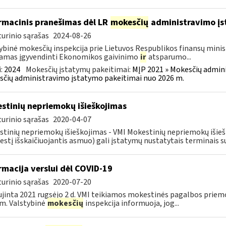
rmacinis pranešimas dėl LR
mokesčių
administravimo į
urinio sąrašas
2024-08-26
ybinė mokesčių inspekcija prie Lietuvos Respublikos finansų minist
amas įgyvendinti Ekonomikos gaivinimo
ir
atsparumo...
:
2024
Mokesčių įstatymų pakeitimai:
MĮP 2021 » Mokesčių admin
čių administravimo įstatymo pakeitimai nuo 2026 m.
stinių nepriemokų išieškojimas
urinio sąrašas
2020-04-07
tinių nepriemokų išieškojimas - VMI Mokestinių nepriemokų iši
stį išskaičiuojantis asmuo) gali įstatymų nustatytais terminais s
rmacija verslui dėl COVID-19
urinio sąrašas
2020-07-20
jinta 2021 rugsėjo 2 d. VMI teikiamos mokestinės pagalbos priemo
m. Valstybinė
mokesčių
inspekcija informuoja, jog...