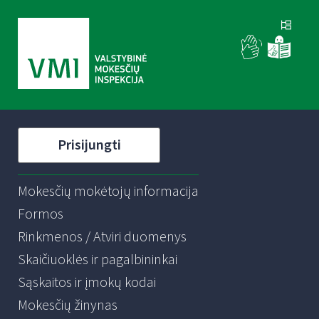
Prisijungti
Mokesčių mokėtojų informacija
Formos
Rinkmenos / Atviri duomenys
Skaičiuoklės ir pagalbininkai
Sąskaitos ir įmokų kodai
Mokesčių žinynas