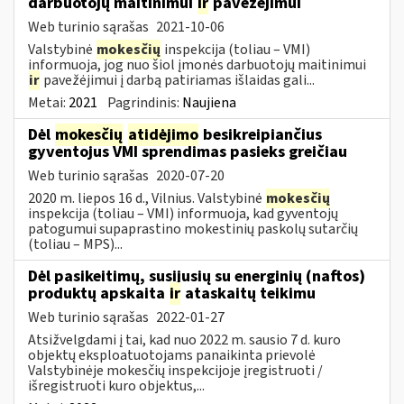
darbuotojų maitinimui
ir
pavežėjimui
Web turinio sąrašas
2021-10-06
Valstybinė
mokesčių
inspekcija (toliau – VMI)
informuoja, jog nuo šiol įmonės darbuotojų maitinimui
ir
pavežėjimui į darbą patiriamas išlaidas gali...
Metai:
2021
Pagrindinis:
Naujiena
Dėl
mokesčių
atidėjimo
besikreipiančius
gyventojus VMI sprendimas pasieks greičiau
Web turinio sąrašas
2020-07-20
2020 m. liepos 16 d., Vilnius. Valstybinė
mokesčių
inspekcija (toliau – VMI) informuoja, kad gyventojų
patogumui supaprastino mokestinių paskolų sutarčių
(toliau – MPS)...
Dėl pasikeitimų, susijusių su energinių (naftos)
produktų apskaita
ir
ataskaitų teikimu
Web turinio sąrašas
2022-01-27
Atsižvelgdami į tai, kad nuo 2022 m. sausio 7 d. kuro
objektų eksploatuotojams panaikinta prievolė
Valstybinėje mokesčių inspekcijoje įregistruoti /
išregistruoti kuro objektus,...