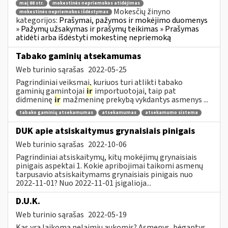
maį 88 str.
mokestinės nepriemokos atidėjimas
Mokesčių žinyno
mokestinės nepriemokos išdėstymas
kategorijos:
Prašymai, pažymos ir mokėjimo duomenys
» Pažymų užsakymas ir prašymų teikimas » Prašymas
atidėti arba išdėstyti mokestinę nepriemoką
Tabako gaminių atsekamumas
Web turinio sąrašas
2022-05-25
Pagrindiniai veiksmai, kuriuos turi atlikti tabako
gaminių gamintojai
ir
importuotojai, taip pat
didmeninę
ir
mažmeninę prekybą vykdantys asmenys ...
tabako gaminių atsekamumas
atsekamumas
atsekamumo sistema
DUK apie atsiskaitymus grynaisiais pinigais
Web turinio sąrašas
2022-10-06
Pagrindiniai atsiskaitymų, kitų mokėjimų grynaisiais
pinigais aspektai 1. Kokie apribojimai taikomi asmenų
tarpusavio atsiskaitymams grynaisiais pinigais nuo
2022-11-01? Nuo 2022-11-01 įsigalioja...
D.U.K.
Web turinio sąrašas
2022-05-19
Kas yra laikoma nelaimių aukomis? Asmenys, bėgantys