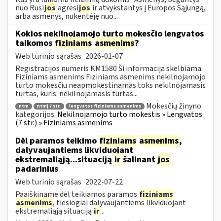
nuo Rusi
jos
agresi
jos
ir atvykstantys į Europos Sąjungą,
arba asmenys, nukentėję nuo...
Kokios nekilnojamojo turto mokesčio lengvatos
taikomos
fiziniams
asmenims
?
Web turinio sąrašas
2026-01-07
Registracijos numeris KM1580 Ši informacija skelbiama:
Fiziniams asmenims Fiziniams asmenims nekilnojamojo
turto mokesčiu neapmokestinamas toks nekilnojamasis
turtas, kuris: nekilnojamasis turtas...
Mokesčių žinyno
ntm
ntmį 7 str.
lengvatos fiziniams asmenims
kategorijos:
Nekilnojamojo turto mokestis » Lengvatos
(7 str.) » Fiziniams asmenims
Dėl paramos teikimo
fiziniams
asmenims
,
dalyvaujantiems likviduojant
ekstremaliąją...situaciją
ir
šalinant
jos
padarinius
Web turinio sąrašas
2022-07-22
Paaiškiname dėl teikiamos paramos
fiziniams
asmenims
, tiesiogiai dalyvaujantiems likviduojant
ekstremaliąją situaciją
ir
...