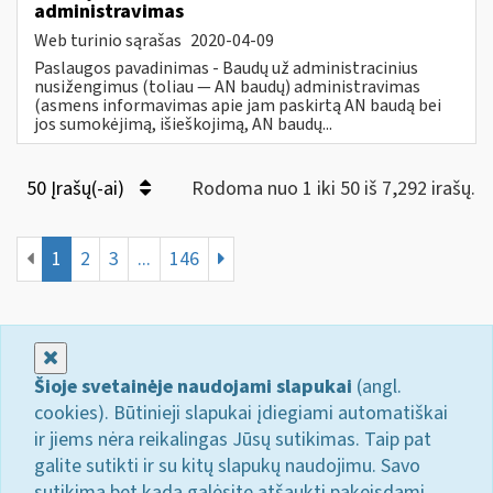
administravimas
Web turinio sąrašas
2020-04-09
Paslaugos pavadinimas - Baudų už administracinius
nusižengimus (toliau — AN baudų) administravimas
(asmens informavimas apie jam paskirtą AN baudą bei
jos sumokėjimą, išieškojimą, AN baudų...
50 Įrašų(-ai)
Rodoma nuo 1 iki 50 iš 7,292 irašų.
1
2
3
...
146
Uždaryti
Šioje svetainėje naudojami slapukai
(angl.
cookies). Būtinieji slapukai įdiegiami automatiškai
ir jiems nėra reikalingas Jūsų sutikimas. Taip pat
galite sutikti ir su kitų slapukų naudojimu. Savo
sutikimą bet kada galėsite atšaukti pakeisdami