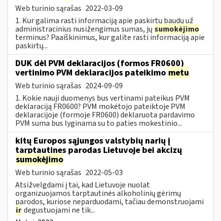
Web turinio sąrašas
2022-03-09
1. Kur galima rasti informaciją apie paskirtų baudų už
administracinius nusižengimus sumas, jų
sumokėjimo
terminus? Paaiškinimus, kur galite rasti informaciją apie
paskirtų...
DUK dėl PVM deklaracijos (formos FR0600)
vertinimo PVM deklaracijos pateikimo
metu
Web turinio sąrašas
2024-09-09
1. Kokie nauji duomenys bus vertinami pateikus PVM
deklaraciją FR0600? PVM mokėtojo pateiktoje PVM
deklaracijoje (formoje FR0600) deklaruota pardavimo
PVM suma bus lyginama su to paties mokestinio...
kitų Europos sąjungos valstybių narių į
tarptautines parodas Lietuvoje bei akcizų
sumokėjimo
Web turinio sąrašas
2022-05-03
Atsižvelgdami į tai, kad Lietuvoje nuolat
organizuojamos tarptautinės alkoholinių gėrimų
parodos, kuriose neparduodami, tačiau demonstruojami
ir
degustuojami ne tik...