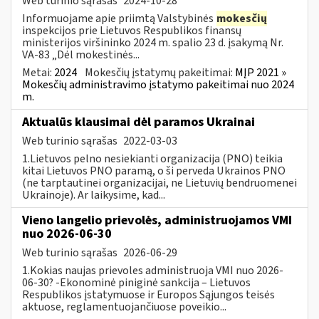
Web turinio sąrašas
2024-10-28
Informuojame apie priimtą Valstybinės
mokesčių
inspekcijos prie Lietuvos Respublikos finansų
ministerijos viršininko 2024 m. spalio 23 d. įsakymą Nr.
VA-83 „Dėl mokestinės...
Metai:
2024
Mokesčių įstatymų pakeitimai:
MĮP 2021 »
Mokesčių administravimo įstatymo pakeitimai nuo 2024
m.
Aktualūs klausimai dėl paramos Ukrainai
Web turinio sąrašas
2022-03-03
1.Lietuvos pelno nesiekianti organizacija (PNO) teikia
kitai Lietuvos PNO paramą, o ši perveda Ukrainos PNO
(ne tarptautinei organizacijai, ne Lietuvių bendruomenei
Ukrainoje). Ar laikysime, kad...
Vieno langelio prievolės, administruojamos VMI
nuo 2026-06-30
Web turinio sąrašas
2026-06-29
1.Kokias naujas prievoles administruoja VMI nuo 2026-
06-30? -Ekonominė piniginė sankcija – Lietuvos
Respublikos įstatymuose ir Europos Sąjungos teisės
aktuose, reglamentuojančiuose poveikio...