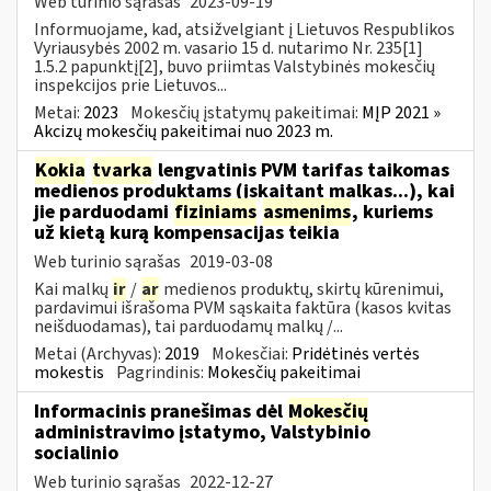
Web turinio sąrašas
2023-09-19
Informuojame, kad, atsižvelgiant į Lietuvos Respublikos
Vyriausybės 2002 m. vasario 15 d. nutarimo Nr. 235[1]
1.5.2 papunktį[2], buvo priimtas Valstybinės mokesčių
inspekcijos prie Lietuvos...
Metai:
2023
Mokesčių įstatymų pakeitimai:
MĮP 2021 »
Akcizų mokesčių pakeitimai nuo 2023 m.
Kokia
tvarka
lengvatinis PVM tarifas taikomas
medienos produktams (įskaitant malkas...), kai
jie parduodami
fiziniams
asmenims
, kuriems
už kietą kurą kompensacijas teikia
Web turinio sąrašas
2019-03-08
Kai malkų
ir
/
ar
medienos produktų, skirtų kūrenimui,
pardavimui išrašoma PVM sąskaita faktūra (kasos kvitas
neišduodamas), tai parduodamų malkų /...
Metai (Archyvas):
2019
Mokesčiai:
Pridėtinės vertės
mokestis
Pagrindinis:
Mokesčių pakeitimai
Informacinis pranešimas dėl
Mokesčių
administravimo įstatymo, Valstybinio
socialinio
Web turinio sąrašas
2022-12-27