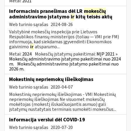
Metai:
2021
Informacinis pranešimas dėl LR
mokesčių
administravimo įstatymo
ir
kitų teisės aktų
Web turinio sąrašas
2024-08-26
Valstybinė mokesčių inspekcija prie Lietuvos
Respublikos finansų ministerijos (toliau — VMI prie FM)
informuoja, kad siekdamas įgyvendinti Ekonomikos
gaivinimo
ir
atsparumo...
Metai:
2024
Mokesčių įstatymų pakeitimai:
MĮP 2021 »
Mokesčių administravimo įstatymo pakeitimai nuo 2024
m.
Mokesčių administravimo įstatymo pakeitimai nuo
2026 m.
Mokestinių nepriemokų išieškojimas
Web turinio sąrašas
2020-04-07
Mokestinių nepriemokų išieškojimas - VMI Mokestinių
nepriemokų išieškojimas Ne visuomet mokesčių
mokėtojas (mokestį išskaičiuojantis asmuo) gali
įstatymų nustatytais terminais sumokėti mokesčius...
Informacija verslui dėl COVID-19
Web turinio sąrašas
2020-07-20