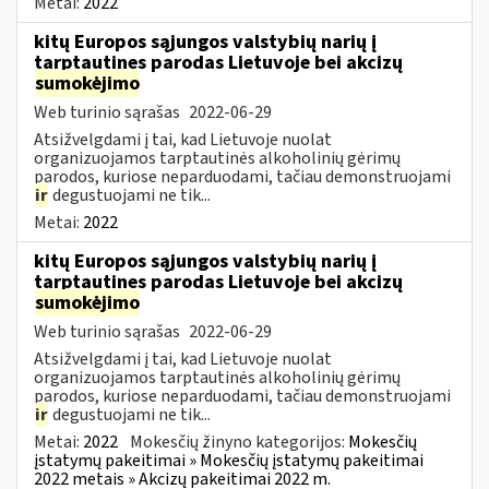
Metai:
2022
kitų Europos sąjungos valstybių narių į
tarptautines parodas Lietuvoje bei akcizų
sumokėjimo
Web turinio sąrašas
2022-06-29
Atsižvelgdami į tai, kad Lietuvoje nuolat
organizuojamos tarptautinės alkoholinių gėrimų
parodos, kuriose neparduodami, tačiau demonstruojami
ir
degustuojami ne tik...
Metai:
2022
kitų Europos sąjungos valstybių narių į
tarptautines parodas Lietuvoje bei akcizų
sumokėjimo
Web turinio sąrašas
2022-06-29
Atsižvelgdami į tai, kad Lietuvoje nuolat
organizuojamos tarptautinės alkoholinių gėrimų
parodos, kuriose neparduodami, tačiau demonstruojami
ir
degustuojami ne tik...
Metai:
2022
Mokesčių žinyno kategorijos:
Mokesčių
įstatymų pakeitimai » Mokesčių įstatymų pakeitimai
2022 metais » Akcizų pakeitimai 2022 m.