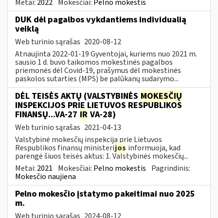
Metai:
2022
Mokesčiai:
Pelno mokestis
DUK dėl pagalbos vykdantiems individualią
veiklą
Web turinio sąrašas
2020-08-12
Atnaujinta 2022-01-19 Gyventojai, kuriems nuo 2021 m.
sausio 1 d. buvo taikomos mokestinės pagalbos
priemonės dėl Covid-19, prašymus dėl mokestinės
paskolos sutarties (MPS) be palūkanų sudarymo...
DĖL TEISĖS AKTŲ (VALSTYBINĖS
MOKESČIŲ
INSPEKCIJOS PRIE LIETUVOS RESPUBLIKOS
FINANSŲ...VA-27
IR
VA-28)
Web turinio sąrašas
2021-04-13
Valstybinė mokesčių inspekcija prie Lietuvos
Respublikos finansų ministeri
jos
informuoja, kad
parengė šiuos teisės aktus: 1. Valstybinės mokesčių...
Metai:
2021
Mokesčiai:
Pelno mokestis
Pagrindinis:
Mokesčio naujiena
Pelno mokesčio įstatymo pakeitimai nuo 2025
m.
Web turinio sąrašas
2024-08-12