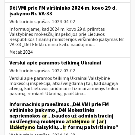
Dėl VMI prie FM viršininko 2024 m. kovo 29 d.
įsakymo Nr. VA-33
Web turinio sąrašas
2024-04-02
Informuojame, kad 2024 m. kovo 29 d. priimtas
Valstybinės mokesčių inspekcijos prie Lietuvos
Respublikos finansų ministerijos viršininko įsakymas Nr.
VA-33 „Dėl Elektroninio kvito naudojimo...
Metai:
2024
Verslui apie paramos teikimą Ukrainai
Web turinio sąrašas
2022-03-02
Verslui apie paramos teikimą Ukrainai Valstybinė
mokesčių inspekcija, atsižvelgdama į tai, kad daugėja
atvejų, kai Lietuvos juridiniai ir fiziniai asmenys teikia
paramą, remiant Ukrainą, paaiškina...
Informacinis pranešimas „Dėl VMI prie FM
viršininko įsakymo „Dėl Mokestinės
nepriemokos
ar
...baudos už administracinį
nusižengimą mokėjimo
atidėjimo
ir
(
ar
)
išdėstymo
taisyklių...
ir
formų patvirtinimo“