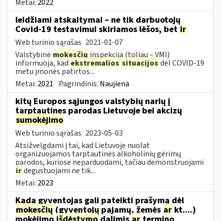
Metai:
2022
leidžiami atskaitymai – ne tik darbuotojų
Covid-19 testavimui skiriamos lėšos, bet
ir
Web turinio sąrašas
2021-01-07
Valstybinė
mokesčių
inspekcija (toliau – VMI)
informuoja, kad
ekstremalios
situacijos
dėl COVID-19
metu įmonės patirtos...
Metai:
2021
Pagrindinis:
Naujiena
kitų Europos sąjungos valstybių narių į
tarptautines parodas Lietuvoje bei akcizų
sumokėjimo
Web turinio sąrašas
2023-05-03
Atsižvelgdami į tai, kad Lietuvoje nuolat
organizuojamos tarptautinės alkoholinių gėrimų
parodos, kuriose neparduodami, tačiau demonstruojami
ir
degustuojami ne tik...
Metai:
2023
Kada gyventojas gali pateikti prašymą dėl
mokesčių
(gyventojų pajamų, žemės
ar
kt....)
mokėjimo
išdėstymo
dalimis
ar
termino