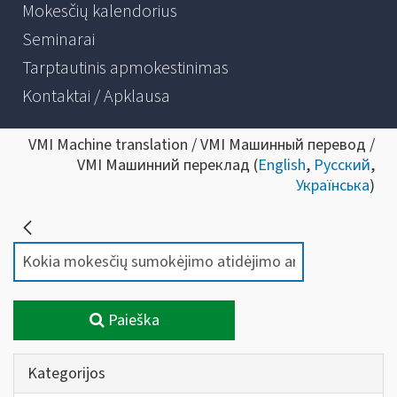
Mokesčių kalendorius
Seminarai
Tarptautinis apmokestinimas
Kontaktai / Apklausa
VMI Machine translation / VMI Машинный перевод /
VMI Машинний переклад (
English
,
Русский
,
Українська
)
Paieška
Kategorijos