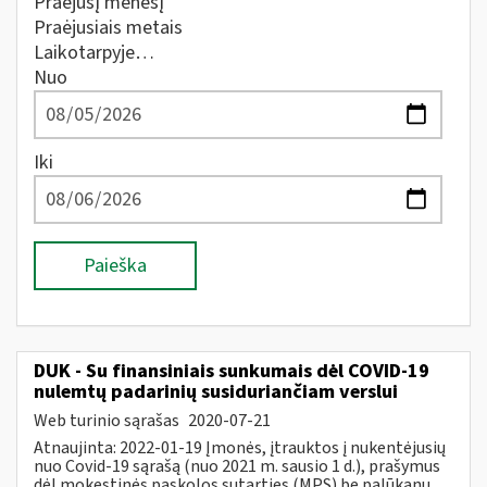
Praėjusį mėnesį
Praėjusiais metais
Laikotarpyje…
Nuo
Iki
Paieška
DUK - Su finansiniais sunkumais dėl COVID-19
nulemtų padarinių susiduriančiam verslui
Web turinio sąrašas
2020-07-21
Atnaujinta: 2022-01-19 Įmonės, įtrauktos į nukentėjusių
nuo Covid-19 sąrašą (nuo 2021 m. sausio 1 d.), prašymus
dėl mokestinės paskolos sutarties (MPS) be palūkanų