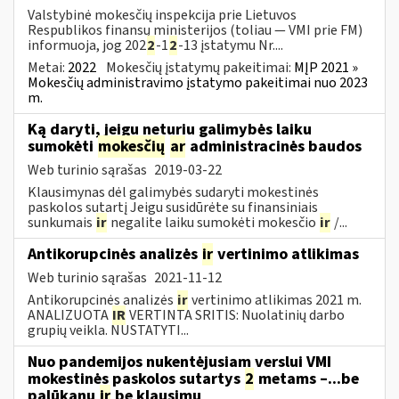
Valstybinė mokesčių inspekcija prie Lietuvos
Respublikos finansų ministerijos (toliau — VMI prie FM)
informuoja, jog 202
2
-1
2
-13 įstatymu Nr....
Metai:
2022
Mokesčių įstatymų pakeitimai:
MĮP 2021 »
Mokesčių administravimo įstatymo pakeitimai nuo 2023
m.
Ką daryti, jeigu neturiu galimybės laiku
sumokėti
mokesčių
ar
administracinės baudos
Web turinio sąrašas
2019-03-22
Klausimynas dėl galimybės sudaryti mokestinės
paskolos sutartį Jeigu susidūrėte su finansiniais
sunkumais
ir
negalite laiku sumokėti mokesčio
ir
/...
Antikorupcinės analizės
ir
vertinimo atlikimas
Web turinio sąrašas
2021-11-12
Antikorupcinės analizės
ir
vertinimo atlikimas 2021 m.
ANALIZUOTA
IR
VERTINTA SRITIS: Nuolatinių darbo
grupių veikla. NUSTATYTI...
Nuo pandemijos nukentėjusiam verslui VMI
mokestinės paskolos sutartys
2
metams –...be
palūkanų
ir
be klausimų