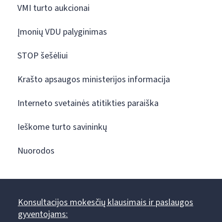
VMI turto aukcionai
Įmonių VDU palyginimas
STOP šešėliui
Krašto apsaugos ministerijos informacija
Interneto svetainės atitikties paraiška
Ieškome turto savininkų
Nuorodos
Konsultacijos mokesčių klausimais ir paslaugos
gyventojams: