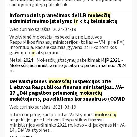
sudarymui galėjo pateikti iki...
Informacinis pranešimas dėl LR
mokesčių
administravimo įstatymo
ir
kitų teisės aktų
Web turinio sąrašas
2024-07-19
Valstybinė mokesčių inspekcija prie Lietuvos
Respublikos finansų ministerijos (toliau — VMI prie FM)
informuoja, kad siekdamas įgyvendinti Ekonomikos
gaivinimo
ir
atsparumo...
Metai:
2024
Mokesčių įstatymų pakeitimai:
MĮP 2021 »
Mokesčių administravimo įstatymo pakeitimai nuo 2024
m.
Dėl Valstybinės
mokesčių
inspekcijos prie
Lietuvos Respublikos finansų ministerijos...VA-
27 „Dėl pagalbos priemonių
mokesčių
mokėtojams, paveiktiems koronaviruso (COVID
Web turinio sąrašas
2021-03-19
Informuojame, kad priimtas Valstybinės
mokesčių
inspekcijos prie Lietuvos Respublikos finansų
ministerijos viršininko 2021 m. kovo 4 d. įsakymas Nr. VA-
14 „Dėl Valstybinės...