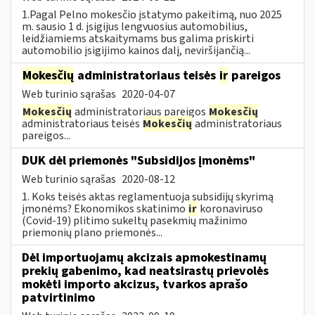
1.Pagal Pelno mokesčio įstatymo pakeitimą, nuo 2025
m. sausio 1 d. įsigijus lengvuosius automobilius,
leidžiamiems atskaitymams bus galima priskirti
automobilio įsigijimo kainos dalį, neviršijančią...
Mokesčių
administratoriaus teisės
ir
pareigos
Web turinio sąrašas
2020-04-07
Mokesčių
administratoriaus pareigos
Mokesčių
administratoriaus teisės
Mokesčių
administratoriaus
pareigos...
DUK dėl priemonės "Subsidijos įmonėms"
Web turinio sąrašas
2020-08-12
1. Koks teisės aktas reglamentuoja subsidijų skyrimą
įmonėms? Ekonomikos skatinimo
ir
koronaviruso
(Covid-19) plitimo sukeltų pasekmių mažinimo
priemonių plano priemonės...
Dėl importuojamų akcizais apmokestinamų
prekių gabenimo, kad neatsirastų prievolės
mokėti importo akcizus, tvarkos aprašo
patvirtinimo