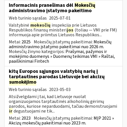
Informacinis pranešimas dėl
Mokesčių
administravimo įstatymo pakeitimo
Web turinio sąrašas
2025-07-01
Valstybinė
mokesčių
inspekcija prie Lietuvos
Respublikos finansų ministeri
jos
(toliau — VMI prie FM)
informuoja apie priimtus Lietuvos Respublikos...
Metai:
2025
Mokesčių įstatymų pakeitimai:
Mokesčių
administravimo įstatymo pakeitimai nuo 2026 m.
Mokesčių žinyno kategorijos:
Prašymai, pažymos ir
mokėjimo duomenys » Duomenų teikimas VMI » Raštai,
paaiškinimai Fintech
kitų Europos sąjungos valstybių narių į
tarptautines parodas Lietuvoje bei akcizų
sumokėjimo
Web turinio sąrašas
2023-05-03
Atsižvelgdami į tai, kad Lietuvoje nuolat
organizuojamos tarptautinės alkoholinių gėrimų
parodos, kuriose neparduodami, tačiau demonstruojami
ir
degustuojami ne tik...
Metai:
2023
Mokesčių įstatymų pakeitimai:
MĮP 2021 »
Akcizų mokesčių pakeitimai nuo 2023 m.