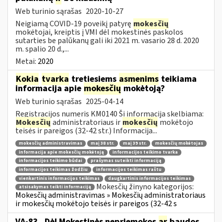
Web turinio sąrašas
2020-10-27
Neigiamą COVID-19 poveikį patyrę
mokesčių
mokėtojai, kreiptis į VMI dėl mokestinės paskolos
sutarties be palūkanų gali iki 2021 m. vasario 28 d. 2020
m. spalio 20 d.,...
Metai:
2020
Kokia
tvarka
tretiesiems
asmenims
teikiama
informacija apie
mokesčių
mokėtoją?
Web turinio sąrašas
2025-04-14
Registracijos numeris KM0140 Ši informacija skelbiama:
Mokesčių
administratoriaus ir
mokesčių
mokėtojo
teisės ir pareigos (32-42 str.) Informacija...
mokesčių administravimas
maį 38 str.
maį 39 str.
mokesčių mokėtojas
informacija apie mokesčių mokėtoją
informacijos teikimo tvarka
informacijos teikimo būdai
prašymas suteikti informaciją
informacijos teikimas žodžiu
informacijos teikimas raštu
vienkartinis informacijos teikimas
daugkartinis informacijos teikimas
Mokesčių žinyno kategorijos:
atsisakymas teikti informaciją
Mokesčių administravimas » Mokesčių administratoriaus
ir mokesčių mokėtojo teisės ir pareigos (32-42 s
VA-83 „Dėl Mokestinės nepriemokos
ar
baudos