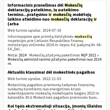
Informacinis pranešimas dėl
Mokesčių
deklaracijų pateikimo, jų pateikimo
termino...pratęsimo
ir
mokesčių
mokėtojų
laikino atleidimo nuo
mokesčių
deklaracijų
ir
(arba
Web turinio sąrašas
2024-07-10
Informuojame apie priimtą Valstybinės
mokesčių
inspekcijos prie Lietuvos Respublikos finansų
ministerijos viršininko 2024 m. liepos 4 d. įsakymą Nr. VA-
54 „Dėl...
Metai:
2024
Mokesčių įstatymų pakeitimai:
MĮP 2021 »
Mokesčių administravimo įstatymo pakeitimai nuo 2024
m.
Aktualūs klausimai dėl mokestinės pagalbos
Web turinio sąrašas
2022-11-03
Mokestinių pagalbos priemonių taikymas finansinių
sunkumų turintiems nuo energetinės krizės
nukentėjusiems mokesčių mokėtojams baigėsi 2023 m.
balandžio 30 d. Mokestinės pagalbos priemonės buvo...
Kol tęsis ekstremalioji situacija, įmonių išlaidos