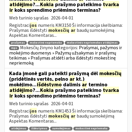
atidėjimo
?...
Kokia
prašymo pateikimo
tvarka
ir
koks sprendimo priėmimo terminas?
Web turinio sąrašas
2026-04-01
Registraci
jos
numeris KM3150 Ši informacija skelbiama:
Prašymas išdėstyti
mokesčių
ar
baudų sumokėjimą
Aspektas Komentaras...
prašymas
mokestinė nepriemoka
mokestinės nepriemokos atidėjimas
Mokesčių žinyno kategorijos:
Prašymai, pažymos ir
mps
mokėjimo duomenys » Pažymų užsakymas ir prašymų
teikimas » Prašymas atidėti arba išdėstyti mokestinę
nepriemoką
Kada įmonė gali pateikti prašymą dėl
mokesčių
(pridėtinės vertės, pelno
ar
kt.)
mokėjimo...
išdėstymo
dalimis
ar
termino
atidėjimo
?...
Kokia
prašymo pateikimo
tvarka
ir
koks sprendimo priėmimo terminas?
Web turinio sąrašas
2026-04-01
Registraci
jos
numeris KM1453 Ši informacija skelbiama:
Prašymas išdėstyti
mokesčių
ar
baudų sumokėjimą
Aspektas Komentaras...
atidėjimas
išdėstymas
sumokėjimas
mokestinė nepriemoka