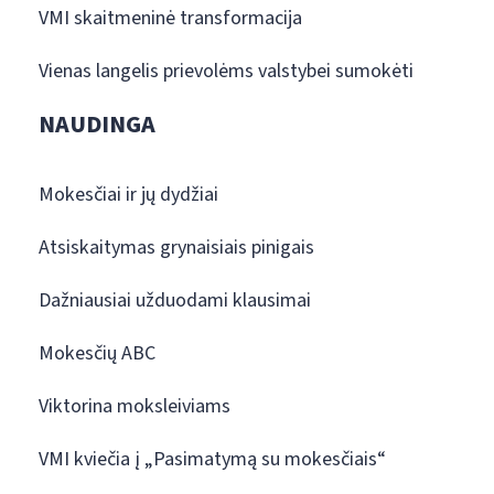
VMI skaitmeninė transformacija
Vienas langelis prievolėms valstybei sumokėti
NAUDINGA
Mokesčiai ir jų dydžiai
Atsiskaitymas grynaisiais pinigais
Dažniausiai užduodami klausimai
Mokesčių ABC
Viktorina moksleiviams
VMI kviečia į „Pasimatymą su mokesčiais“