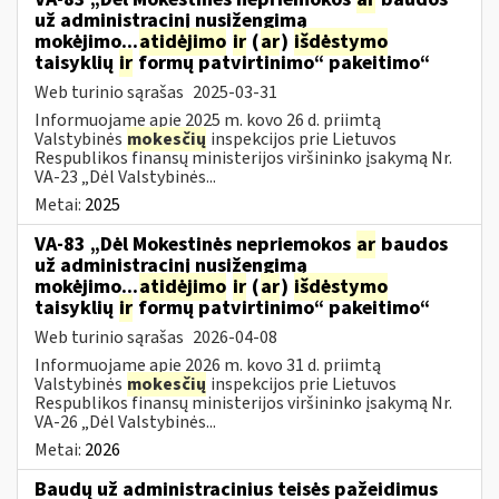
už administracinį nusižengimą
mokėjimo...
atidėjimo
ir
(
ar
)
išdėstymo
taisyklių
ir
formų patvirtinimo“ pakeitimo“
Web turinio sąrašas
2025-03-31
Informuojame apie 2025 m. kovo 26 d. priimtą
Valstybinės
mokesčių
inspekcijos prie Lietuvos
Respublikos finansų ministerijos viršininko įsakymą Nr.
VA-23 „Dėl Valstybinės...
Metai:
2025
VA-83 „Dėl Mokestinės nepriemokos
ar
baudos
už administracinį nusižengimą
mokėjimo...
atidėjimo
ir
(
ar
)
išdėstymo
taisyklių
ir
formų patvirtinimo“ pakeitimo“
Web turinio sąrašas
2026-04-08
Informuojame apie 2026 m. kovo 31 d. priimtą
Valstybinės
mokesčių
inspekcijos prie Lietuvos
Respublikos finansų ministerijos viršininko įsakymą Nr.
VA-26 „Dėl Valstybinės...
Metai:
2026
Baudų už administracinius teisės pažeidimus