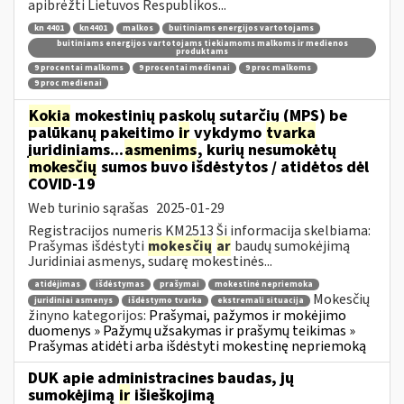
apibrėžti Lietuvos Respublikos...
kn 4401
kn4401
malkos
buitiniams energijos vartotojams
buitiniams energijos vartotojams tiekiamoms malkoms ir medienos
produktams
9 procentai malkoms
9 procentai medienai
9 proc malkoms
9 proc medienai
Kokia
mokestinių paskolų sutarčių (MPS) be
palūkanų pakeitimo
ir
vykdymo
tvarka
juridiniams...
asmenims
, kurių nesumokėtų
mokesčių
sumos buvo išdėstytos / atidėtos dėl
COVID-19
Web turinio sąrašas
2025-01-29
Registracijos numeris KM2513 Ši informacija skelbiama:
Prašymas išdėstyti
mokesčių
ar
baudų sumokėjimą
Juridiniai asmenys, sudarę mokestinės...
atidėjimas
išdėstymas
prašymai
mokestinė nepriemoka
Mokesčių
juridiniai asmenys
išdėstymo tvarka
ekstremali situacija
žinyno kategorijos:
Prašymai, pažymos ir mokėjimo
duomenys » Pažymų užsakymas ir prašymų teikimas »
Prašymas atidėti arba išdėstyti mokestinę nepriemoką
DUK apie administracines baudas, jų
sumokėjimą
ir
išieškojimą