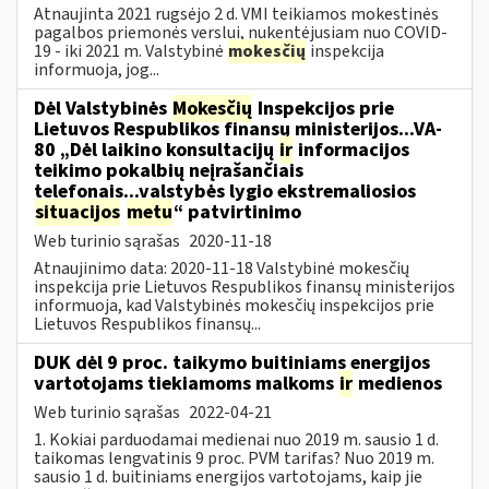
Atnaujinta 2021 rugsėjo 2 d. VMI teikiamos mokestinės
pagalbos priemonės verslui, nukentėjusiam nuo COVID-
19 - iki 2021 m. Valstybinė
mokesčių
inspekcija
informuoja, jog...
Dėl Valstybinės
Mokesčių
Inspekcijos prie
Lietuvos Respublikos finansų ministerijos...VA-
80 „Dėl laikino konsultacijų
ir
informacijos
teikimo pokalbių neįrašančiais
telefonais...valstybės lygio ekstremaliosios
situacijos
metu
“ patvirtinimo
Web turinio sąrašas
2020-11-18
Atnaujinimo data: 2020-11-18 Valstybinė mokesčių
inspekcija prie Lietuvos Respublikos finansų ministerijos
informuoja, kad Valstybinės mokesčių inspekcijos prie
Lietuvos Respublikos finansų...
DUK dėl 9 proc. taikymo buitiniams energijos
vartotojams tiekiamoms malkoms
ir
medienos
Web turinio sąrašas
2022-04-21
1. Kokiai parduodamai medienai nuo 2019 m. sausio 1 d.
taikomas lengvatinis 9 proc. PVM tarifas? Nuo 2019 m.
sausio 1 d. buitiniams energijos vartotojams, kaip jie