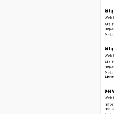
kitų
Web t
Atsiž
nepa
Metai
kitų
Web t
Atsiž
nepa
Metai
Akciz
Dėl 
Web t
Infor
minis