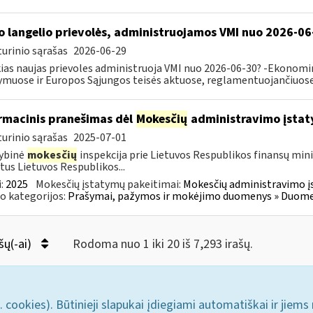
o langelio prievolės, administruojamos VMI nuo 2026-06
urinio sąrašas
2026-06-29
ias naujas prievoles administruoja VMI nuo 2026-06-30? -Ekonomin
ymuose ir Europos Sąjungos teisės aktuose, reglamentuojančiuose 
rmacinis pranešimas dėl
Mokesčių
administravimo įstat
urinio sąrašas
2025-07-01
ybinė
mokesčių
inspekcija prie Lietuvos Respublikos finansų mini
tus Lietuvos Respublikos...
:
2025
Mokesčių įstatymų pakeitimai:
Mokesčių administravimo į
o kategorijos:
Prašymai, pažymos ir mokėjimo duomenys » Duomenų
šų(-ai)
Rodoma nuo 1 iki 20 iš 7,293 irašų.
. cookies). Būtinieji slapukai įdiegiami automatiškai ir jiems