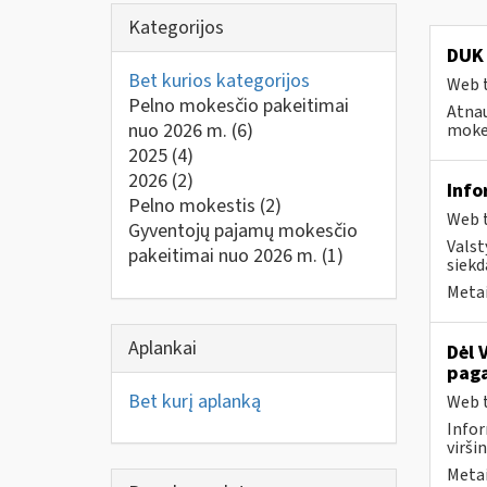
Kategorijos
DUK 
Bet kurios kategorijos
Web t
Pelno mokesčio pakeitimai
Atnau
nuo 2026 m.
(6)
mokes
2025
(4)
2026
(2)
Info
Pelno mokestis
(2)
Web t
Gyventojų pajamų mokesčio
Valst
pakeitimai nuo 2026 m.
(1)
siekd
Metai
Aplankai
Dėl 
paga
Bet kurį aplanką
Web t
Infor
virši
Metai