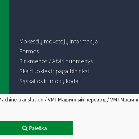
Mokesčių mokėtojų informacija
Formos
Rinkmenos / Atviri duomenys
Skaičiuoklės ir pagalbininkai
Sąskaitos ir įmokų kodai
Machine translation / VMI Машинный перевод / VMI Машин
Paieška