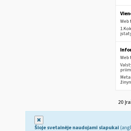
Vien
Web t
1.Kok
įstat
Info
Web t
Valst
priim
Metai
žinyn
20 Įra
Uždaryti
Šioje svetainėje naudojami slapukai
(angl