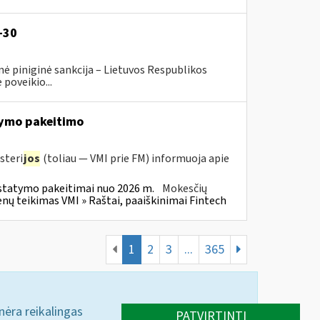
-30
ė piniginė sankcija – Lietuvos Respublikos
poveikio...
ymo pakeitimo
steri
jos
(toliau — VMI prie FM) informuoja apie
statymo pakeitimai nuo 2026 m.
Mokesčių
 teikimas VMI » Raštai, paaiškinimai Fintech
1
2
3
...
365
 nėra reikalingas
PATVIRTINTI