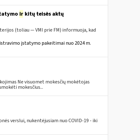
statymo
ir
kitų teisės aktų
erijos (toliau — VMI prie FM) informuoja, kad
istravimo įstatymo pakeitimai nuo 2024 m.
eškojimas Ne visuomet mokesčių mokėtojas
umokėti mokesčius...
nės verslui, nukentėjusiam nuo COVID-19 - iki