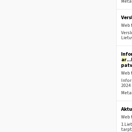
Metai
Vers
Web t
Versl
Lietu
Info
ar
..
patv
Web t
Infor
2024 
Metai
Aktu
Web t
1.Lie
tarpt