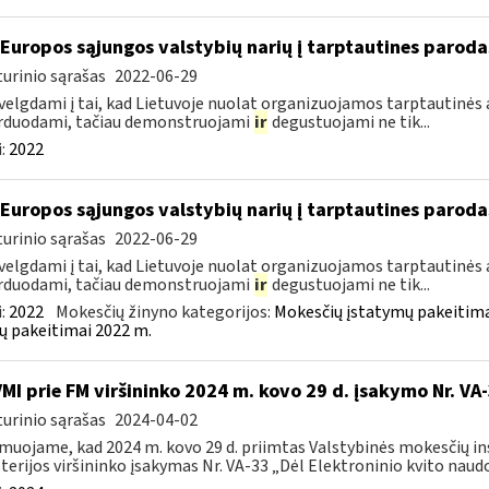
 Europos sąjungos valstybių narių į tarptautines paroda
urinio sąrašas
2022-06-29
velgdami į tai, kad Lietuvoje nuolat organizuojamos tarptautinės 
rduodami, tačiau demonstruojami
ir
degustuojami ne tik...
:
2022
 Europos sąjungos valstybių narių į tarptautines paroda
urinio sąrašas
2022-06-29
velgdami į tai, kad Lietuvoje nuolat organizuojamos tarptautinės 
rduodami, tačiau demonstruojami
ir
degustuojami ne tik...
:
2022
Mokesčių žinyno kategorijos:
Mokesčių įstatymų pakeitima
ų pakeitimai 2022 m.
VMI prie FM viršininko 2024 m. kovo 29 d. įsakymo Nr. VA
urinio sąrašas
2024-04-02
muojame, kad 2024 m. kovo 29 d. priimtas Valstybinės mokesčių in
terijos viršininko įsakymas Nr. VA-33 „Dėl Elektroninio kvito naudo