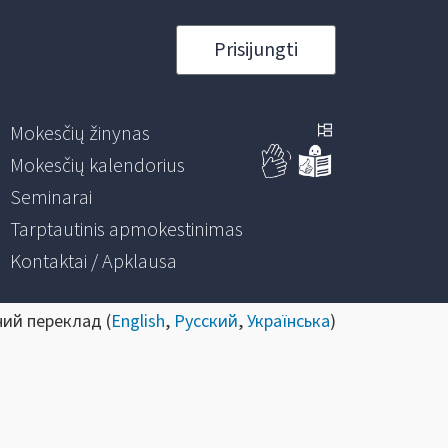
Prisijungti
Mokesčių žinynas
Mokesčių kalendorius
Seminarai
Tarptautinis apmokestinimas
Kontaktai / Apklausa
ний переклад (
English
,
Русский
,
Українська
)