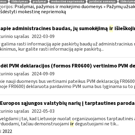
jimas
išdėstymas
prašymai
mokestinė nepriemoka
juridiniai asmenys
išdėstymo
orijos:
Prašymai, pažymos ir mokėjimo duomenys » Pažymų užsaky
išdėstyti mokestinę nepriemoką
apie administracines baudas, jų sumokėjimą
ir
išieškoj
urinio sąrašas
2022-03-09
r galima rasti informaciją apie paskirtų baudų už administraciniu
kinimus, kur galite rasti informaciją apie paskirtų...
dėl PVM deklaracijos (formos FR0600) vertinimo PVM de
urinio sąrašas
2024-09-09
kie nauji duomenys bus vertinami pateikus PVM deklaraciją FR060
oje FR0600) deklaruota pardavimo PVM suma bus lyginama su to p
 Europos sąjungos valstybių narių į tarptautines paroda
urinio sąrašas
2022-05-03
velgdami į tai, kad Lietuvoje nuolat organizuojamos tarptautinės 
rduodami, tačiau demonstruojami
ir
degustuojami ne tik...
:
2022