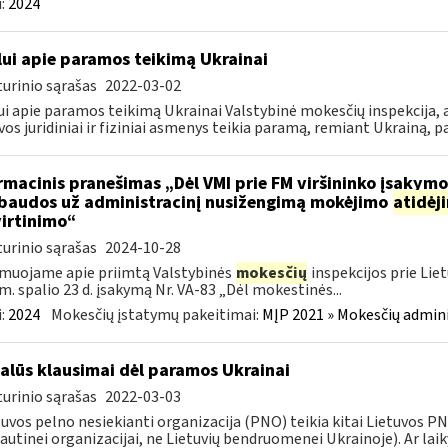
:
2024
lui apie paramos teikimą Ukrainai
urinio sąrašas
2022-03-02
ui apie paramos teikimą Ukrainai Valstybinė mokesčių inspekcija, a
vos juridiniai ir fiziniai asmenys teikia paramą, remiant Ukrainą, pa
rmacinis pranešimas „Dėl VMI prie FM viršininko įsakym
.baudos už administracinį nusižengimą mokėjimo
atidėj
irtinimo“
urinio sąrašas
2024-10-28
muojame apie priimtą Valstybinės
mokesčių
inspekcijos prie Lie
m. spalio 23 d. įsakymą Nr. VA-83 „Dėl mokestinės...
:
2024
Mokesčių įstatymų pakeitimai:
MĮP 2021 » Mokesčių admin
alūs klausimai dėl paramos Ukrainai
urinio sąrašas
2022-03-03
tuvos pelno nesiekianti organizacija (PNO) teikia kitai Lietuvos 
autinei organizacijai, ne Lietuvių bendruomenei Ukrainoje). Ar laiky