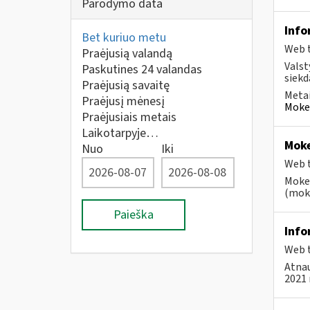
Parodymo data
Info
Bet kuriuo metu
Web t
Praėjusią valandą
Valst
Paskutines 24 valandas
siekd
Praėjusią savaitę
Metai
Praėjusį mėnesį
Mokes
Praėjusiais metais
Laikotarpyje…
Moke
Nuo
Iki
Web t
Mokes
(moke
Paieška
Info
Web t
Atnau
2021 