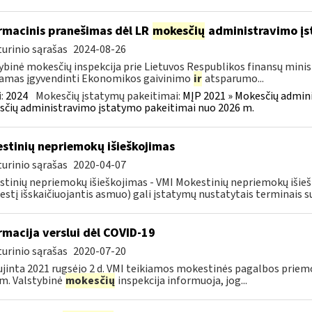
rmacinis pranešimas dėl LR
mokesčių
administravimo į
urinio sąrašas
2024-08-26
ybinė mokesčių inspekcija prie Lietuvos Respublikos finansų minist
amas įgyvendinti Ekonomikos gaivinimo
ir
atsparumo...
:
2024
Mokesčių įstatymų pakeitimai:
MĮP 2021 » Mokesčių admin
čių administravimo įstatymo pakeitimai nuo 2026 m.
stinių nepriemokų išieškojimas
urinio sąrašas
2020-04-07
tinių nepriemokų išieškojimas - VMI Mokestinių nepriemokų iši
stį išskaičiuojantis asmuo) gali įstatymų nustatytais terminais s
rmacija verslui dėl COVID-19
urinio sąrašas
2020-07-20
jinta 2021 rugsėjo 2 d. VMI teikiamos mokestinės pagalbos priemo
m. Valstybinė
mokesčių
inspekcija informuoja, jog...