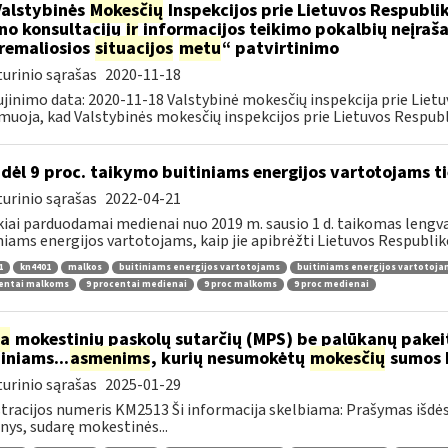
Valstybinės
Mokesčių
Inspekcijos prie Lietuvos Respublik
ino konsultacijų
ir
informacijos teikimo pokalbių neįrašan
remaliosios
situacijos
metu
“ patvirtinimo
urinio sąrašas
2020-11-18
jinimo data: 2020-11-18 Valstybinė mokesčių inspekcija prie Lietu
muoja, kad Valstybinės mokesčių inspekcijos prie Lietuvos Respubli
dėl 9 proc. taikymo buitiniams energijos vartotojams
urinio sąrašas
2022-04-21
kiai parduodamai medienai nuo 2019 m. sausio 1 d. taikomas lengvat
niams energijos vartotojams, kaip jie apibrėžti Lietuvos Respubliko
1
kn4401
malkos
buitiniams energijos vartotojams
buitiniams energijos vartotoj
centai malkoms
9 procentai medienai
9 proc malkoms
9 proc medienai
ia
mokestinių paskolų sutarčių (MPS) be palūkanų pake
diniams...
asmenims
, kurių nesumokėtų
mokesčių
sumos b
urinio sąrašas
2025-01-29
tracijos numeris KM2513 Ši informacija skelbiama: Prašymas išdė
ys, sudarę mokestinės...