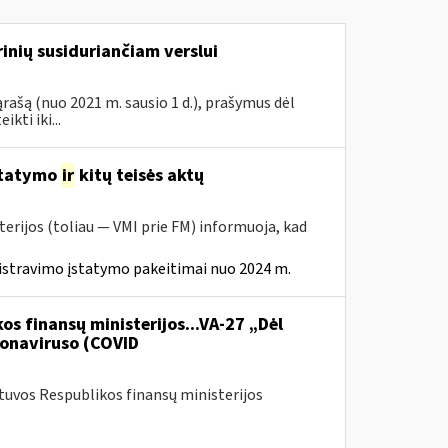
inių susiduriančiam verslui
rašą (nuo 2021 m. sausio 1 d.), prašymus dėl
ti iki...
statymo
ir
kitų teisės aktų
erijos (toliau — VMI prie FM) informuoja, kad
istravimo įstatymo pakeitimai nuo 2024 m.
os finansų ministerijos...VA-27 „Dėl
onaviruso (COVID
etuvos Respublikos finansų ministerijos