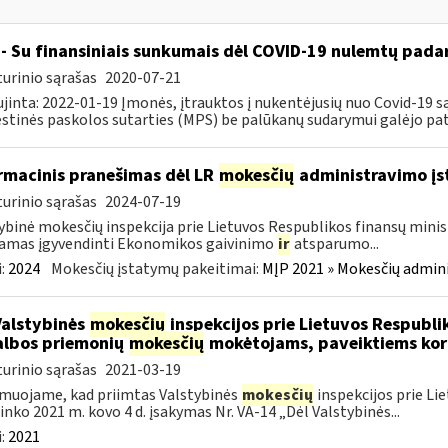
- Su finansiniais sunkumais dėl COVID-19 nulemtų padar
urinio sąrašas
2020-07-21
jinta: 2022-01-19 Įmonės, įtrauktos į nukentėjusių nuo Covid-19 są
tinės paskolos sutarties (MPS) be palūkanų sudarymui galėjo pateik
rmacinis pranešimas dėl LR
mokesčių
administravimo į
urinio sąrašas
2024-07-19
ybinė mokesčių inspekcija prie Lietuvos Respublikos finansų minist
amas įgyvendinti Ekonomikos gaivinimo
ir
atsparumo...
:
2024
Mokesčių įstatymų pakeitimai:
MĮP 2021 » Mokesčių admin
Valstybinės
mokesčių
inspekcijos prie Lietuvos Respublik
lbos priemonių
mokesčių
mokėtojams, paveiktiems kor
urinio sąrašas
2021-03-19
muojame, kad priimtas Valstybinės
mokesčių
inspekcijos prie Li
ninko 2021 m. kovo 4 d. įsakymas Nr. VA-14 „Dėl Valstybinės...
:
2021