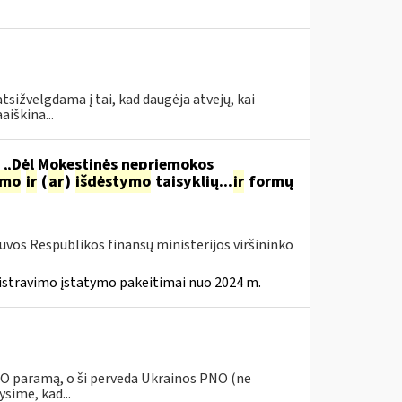
tsižvelgdama į tai, kad daugėja atvejų, kai
aiškina...
o „Dėl Mokestinės nepriemokos
imo
ir
(
ar
)
išdėstymo
taisyklių...
ir
formų
tuvos Respublikos finansų ministerijos viršininko
istravimo įstatymo pakeitimai nuo 2024 m.
PNO paramą, o ši perveda Ukrainos PNO (ne
sime, kad...