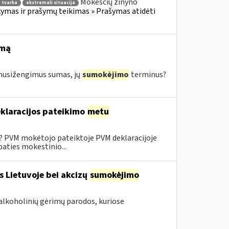
Mokesčių žinyno
 tvarka
ekstremali situacija
mas ir prašymų teikimas » Prašymas atidėti
imą
s nusižengimus sumas, jų
sumokėjimo
terminus?
klaracijos pateikimo
metu
0? PVM mokėtojo pateiktoje PVM deklaracijoje
aties mokestinio...
s Lietuvoje bei akcizų
sumokėjimo
alkoholinių gėrimų parodos, kuriose