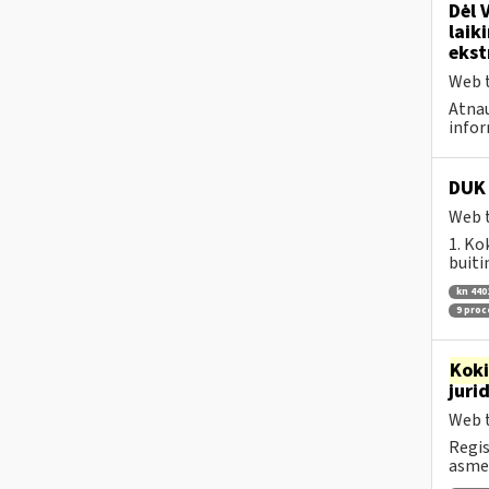
Dėl 
laik
ekst
Web t
Atnau
infor
DUK 
Web t
1. Ko
buiti
kn 440
9 pro
Kok
juri
Web t
Regis
asmen