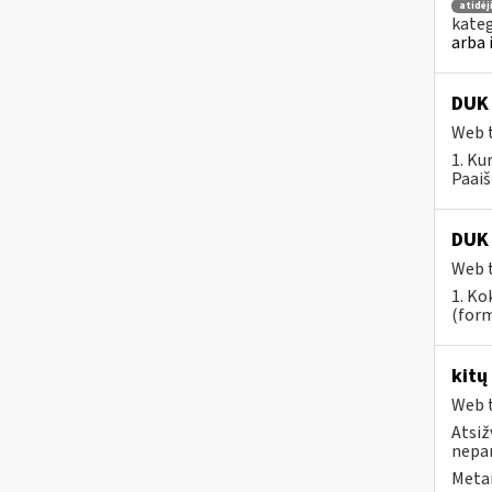
atidė
kateg
arba 
DUK 
Web t
1. Ku
Paaiš
DUK 
Web t
1. Ko
(form
kitų
Web t
Atsiž
nepa
Metai