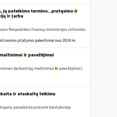
, jų pateikimo termino...pratęsimo
ir
ijų
ir
(arba
tuvos Respublikos finansų ministerijos viršininko
istravimo įstatymo pakeitimai nuo 2024 m.
ų maitinimui
ir
pavežėjimui
ol įmonės darbuotojų maitinimui
ir
pavežėjimui į
skaita
ir
ataskaitų teikimu
otojams panaikinta prievolė Valstybinėje