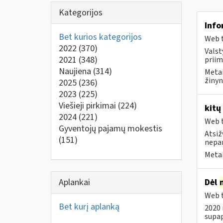
Kategorijos
Info
Bet kurios kategorijos
Web t
2022
(370)
Valst
2021
(348)
priim
Naujiena
(314)
Metai
žinyn
2025
(236)
2023
(225)
Viešieji pirkimai
(224)
kitų
2024
(221)
Web t
Gyventojų pajamų mokestis
Atsiž
(151)
nepa
Metai
Aplankai
Dėl
Web t
Bet kurį aplanką
2020 
supap