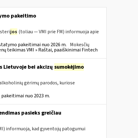
ymo pakeitimo
steri
jos
(toliau — VMI prie FM) informuoja apie
statymo pakeitimai nuo 2026 m.
Mokesčių
 teikimas VMI » Raštai, paaiškinimai Fintech
s Lietuvoje bei akcizų
sumokėjimo
alkoholinių gėrimų parodos, kuriose
 pakeitimai nuo 2023 m.
endimas pasieks greičiau
VMI) informuoja, kad gyventojų patogumui