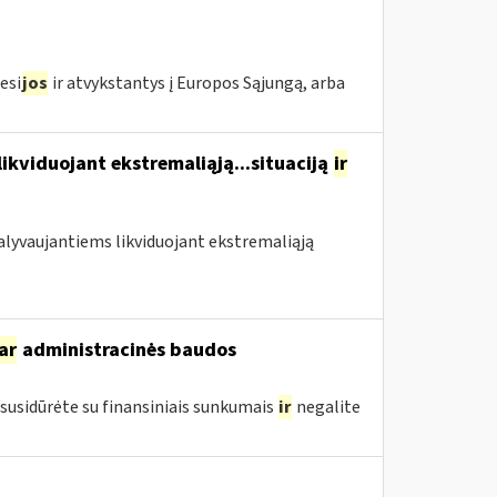
esi
jos
ir atvykstantys į Europos Sąjungą, arba
likviduojant ekstremaliąją...situaciją
ir
 dalyvaujantiems likviduojant ekstremaliąją
ar
administracinės baudos
susidūrėte su finansiniais sunkumais
ir
negalite