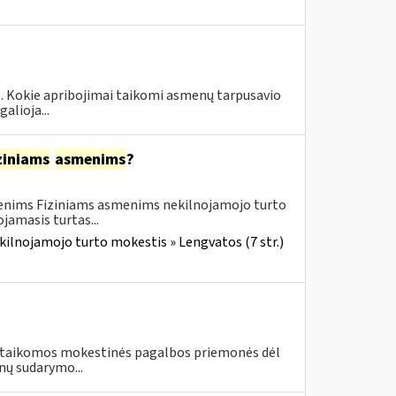
 1. Kokie apribojimai taikomi asmenų tarpusavio
alioja...
ziniams
asmenims
?
menims Fiziniams asmenims nekilnojamojo turto
amasis turtas...
kilnojamojo turto mokestis » Lengvatos (7 str.)
vo taikomos mokestinės pagalbos priemonės dėl
nų sudarymo...