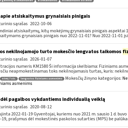
o gaminių atsekamumas
atsekamumas
atsekamumo sistema
apie atsiskaitymus grynaisiais pinigais
urinio sąrašas
2022-10-06
ndiniai atsiskaitymų, kitų mokėjimų grynaisiais pinigais aspektai
kaitymams grynaisiais pinigais nuo 2022-11-01? Nuo 2022-11-01 įsig
os nekilnojamojo turto mokesčio lengvatos taikomos
fi
urinio sąrašas
2026-01-07
tracijos numeris KM1580 Ši informacija skelbiama: Fiziniams as
čiu neapmokestinamas toks nekilnojamasis turtas, kuris: nekilnoj
Mokesčių žinyno kategorijos:
Ne
ntmį 7 str.
lengvatos fiziniams asmenims
iniams asmenims
dėl pagalbos vykdantiems individualią veiklą
urinio sąrašas
2020-08-12
jinta 2022-01-19 Gyventojai, kuriems nuo 2021 m. sausio 1 d. bu
-19, prašymus dėl mokestinės paskolos sutarties (MPS) be palūka