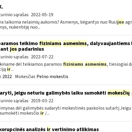
K.
urinio sąrašas
2022-05-19
ra laikoma nelaimių aukomis? Asmenys, bėgantys nuo Rusi
jos
agr
ys, nukentėję nuo...
paramos teikimo
fiziniams
asmenims
, dalyvaujantiems 
nant
jos
padarinius
urinio sąrašas
2022-07-22
škiname dėl teikiamos paramos
fiziniams
asmenims
, tiesiogiai
ciją
ir
...
:
2022
Mokesčiai:
Pelno mokestis
aryti, jeigu neturiu galimybės laiku sumokėti
mokesčių
urinio sąrašas
2019-03-22
imynas dėl galimybės sudaryti mokestinės paskolos sutartį Jeigu 
u sumokėti mokesčio
ir
/...
korupcinės analizės
ir
vertinimo atlikimas