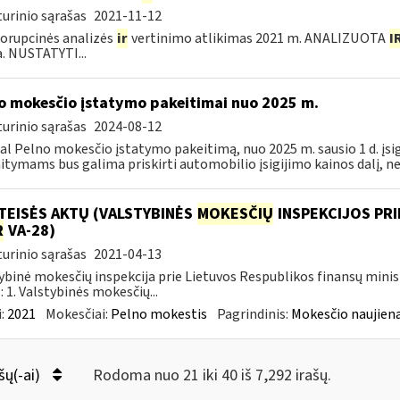
urinio sąrašas
2021-11-12
orupcinės analizės
ir
vertinimo atlikimas 2021 m. ANALIZUOTA
I
a. NUSTATYTI...
o mokesčio įstatymo pakeitimai nuo 2025 m.
urinio sąrašas
2024-08-12
al Pelno mokesčio įstatymo pakeitimą, nuo 2025 m. sausio 1 d. įsi
itymams bus galima priskirti automobilio įsigijimo kainos dalį, nevi
TEISĖS AKTŲ (VALSTYBINĖS
MOKESČIŲ
INSPEKCIJOS PRI
R
VA-28)
urinio sąrašas
2021-04-13
ybinė mokesčių inspekcija prie Lietuvos Respublikos finansų minis
: 1. Valstybinės mokesčių...
:
2021
Mokesčiai:
Pelno mokestis
Pagrindinis:
Mokesčio naujien
šų(-ai)
Rodoma nuo 21 iki 40 iš 7,292 irašų.