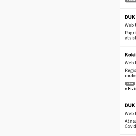
tabak
DUK 
Web t
Pagri
atsis
Koki
Web t
Regis
mokes
ntm
» Fiz
DUK 
Web t
Atnau
Covid