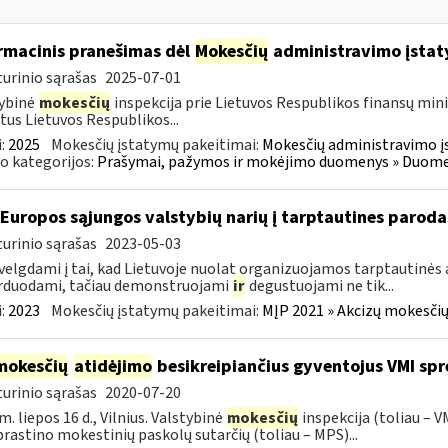
rmacinis pranešimas dėl
Mokesčių
administravimo įstat
urinio sąrašas
2025-07-01
ybinė
mokesčių
inspekcija prie Lietuvos Respublikos finansų mini
tus Lietuvos Respublikos...
:
2025
Mokesčių įstatymų pakeitimai:
Mokesčių administravimo į
o kategorijos:
Prašymai, pažymos ir mokėjimo duomenys » Duomenų
 Europos sąjungos valstybių narių į tarptautines paroda
urinio sąrašas
2023-05-03
velgdami į tai, kad Lietuvoje nuolat organizuojamos tarptautinės 
rduodami, tačiau demonstruojami
ir
degustuojami ne tik...
:
2023
Mokesčių įstatymų pakeitimai:
MĮP 2021 » Akcizų mokesčių
mokesčių
atidėjimo
besikreipiančius gyventojus VMI spr
urinio sąrašas
2020-07-20
m. liepos 16 d., Vilnius. Valstybinė
mokesčių
inspekcija (toliau – 
rastino mokestinių paskolų sutarčių (toliau – MPS)...