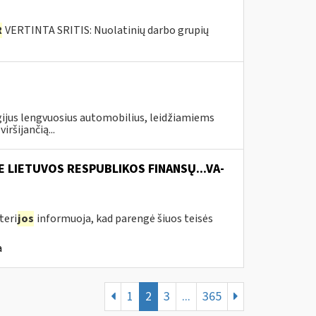
R
VERTINTA SRITIS: Nuolatinių darbo grupių
gijus lengvuosius automobilius, leidžiamiems
ršijančią...
E LIETUVOS RESPUBLIKOS FINANSŲ...VA-
teri
jos
informuoja, kad parengė šiuos teisės
a
1
2
3
...
365