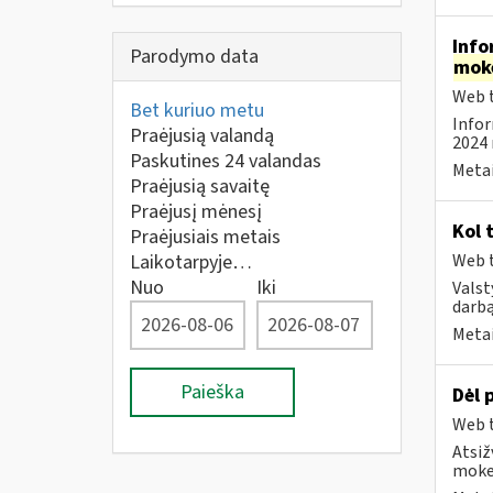
Info
Parodymo data
mok
Web t
Bet kuriuo metu
Infor
Praėjusią valandą
2024 
Paskutines 24 valandas
Metai
Praėjusią savaitę
Praėjusį mėnesį
Kol 
Praėjusiais metais
Laikotarpyje…
Web t
Nuo
Iki
Valst
darbą
Metai
Paieška
Dėl 
Web t
Atsiž
mokes