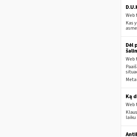
D.U.
Web t
Kas y
asmen
Dėl 
šali
Web t
Paai
situa
Metai
Ką d
Web t
Klaus
laik
Anti