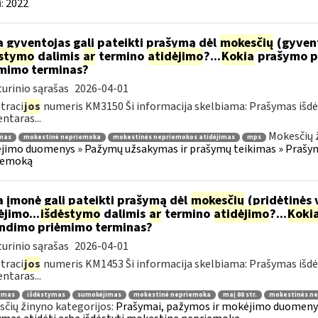
:
2022
 gyventojas gali pateikti prašymą dėl
mokesčių
(gyven
ėstymo
dalimis
ar
termino
atidėjimo
?...
Kokia
prašymo p
mimo terminas?
urinio sąrašas
2026-04-01
traci
jos
numeris KM3150 Ši informacija skelbiama: Prašymas išdė
taras...
Mokesčių 
mas
mokestinė nepriemoka
mokestinės nepriemokos atidėjimas
mps
imo duomenys » Pažymų užsakymas ir prašymų teikimas » Prašyma
iemoką
 įmonė gali pateikti prašymą dėl
mokesčių
(pridėtinės 
jimo...
išdėstymo
dalimis
ar
termino
atidėjimo
?...
Koki
ndimo priėmimo terminas?
urinio sąrašas
2026-04-01
traci
jos
numeris KM1453 Ši informacija skelbiama: Prašymas išdė
taras...
jimas
išdėstymas
sumokėjimas
mokestinė nepriemoka
maį 88 str.
mokestinės ne
čių žinyno kategorijos:
Prašymai, pažymos ir mokėjimo duomenys