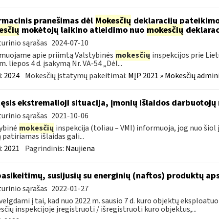
rmacinis pranešimas dėl
Mokesčių
deklaracijų pateikimo
esčių
mokėtojų laikino atleidimo nuo
mokesčių
deklarac
urinio sąrašas
2024-07-10
muojame apie priimtą Valstybinės
mokesčių
inspekcijos prie Lie
m. liepos 4 d. įsakymą Nr. VA-54 „Dėl...
:
2024
Mokesčių įstatymų pakeitimai:
MĮP 2021 » Mokesčių admin
tęsis ekstremalioji situacija, įmonių išlaidos darbuotoj
urinio sąrašas
2021-10-06
ybinė
mokesčių
inspekcija (toliau – VMI) informuoja, jog nuo ši
 patiriamas išlaidas gali...
:
2021
Pagrindinis:
Naujiena
pasikeitimų, susijusių su energinių (naftos) produktų ap
urinio sąrašas
2022-01-27
velgdami į tai, kad nuo 2022 m. sausio 7 d. kuro objektų eksploatu
čių inspekcijoje įregistruoti / išregistruoti kuro objektus,...