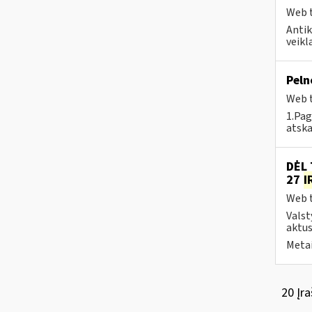
Web t
Antik
veikl
Peln
Web t
1.Pag
atska
DĖL 
27
I
Web t
Valst
aktus
Metai
20 Įra