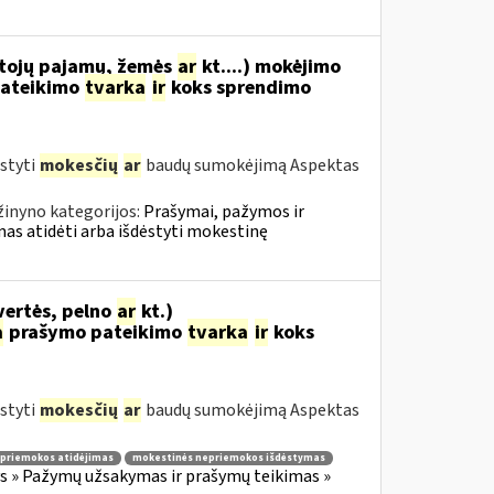
tojų pajamų, žemės
ar
kt....) mokėjimo
ateikimo
tvarka
ir
koks sprendimo
styti
mokesčių
ar
baudų sumokėjimą Aspektas
žinyno kategorijos:
Prašymai, pažymos ir
s atidėti arba išdėstyti mokestinę
vertės, pelno
ar
kt.)
a
prašymo pateikimo
tvarka
ir
koks
styti
mokesčių
ar
baudų sumokėjimą Aspektas
priemokos atidėjimas
mokestinės nepriemokos išdėstymas
 » Pažymų užsakymas ir prašymų teikimas »