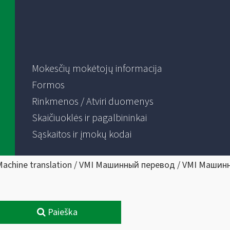
Mokesčių mokėtojų informacija
Formos
Rinkmenos / Atviri duomenys
Skaičiuoklės ir pagalbininkai
Sąskaitos ir įmokų kodai
Machine translation / VMI Машинный перевод / VMI Машин
Paieška