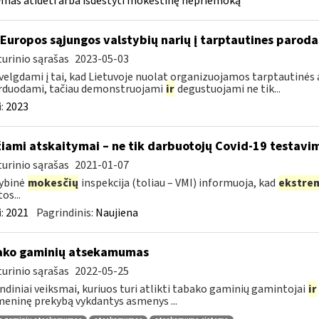
mas atidėti arba išdėstyti mokestinę nepriemoką
 Europos sąjungos valstybių narių į tarptautines paroda
urinio sąrašas
2023-05-03
velgdami į tai, kad Lietuvoje nuolat organizuojamos tarptautinės 
rduodami, tačiau demonstruojami
ir
degustuojami ne tik...
:
2023
žiami atskaitymai – ne tik darbuotojų Covid-19 testavim
urinio sąrašas
2021-01-07
ybinė
mokesčių
inspekcija (toliau – VMI) informuoja, kad
ekstre
os...
:
2021
Pagrindinis:
Naujiena
ako gaminių atsekamumas
urinio sąrašas
2022-05-25
ndiniai veiksmai, kuriuos turi atlikti tabako gaminių gamintojai
ir
ninę prekybą vykdantys asmenys ...