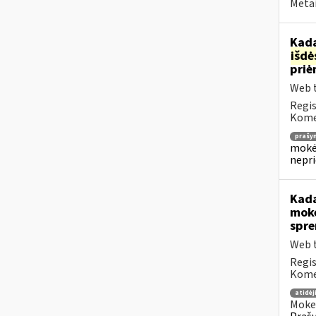
Metai
Kada
išd
priė
Web t
Regis
Komen
prašy
mokėj
nepr
Kada
mokė
spre
Web t
Regis
Komen
atidė
Mokes