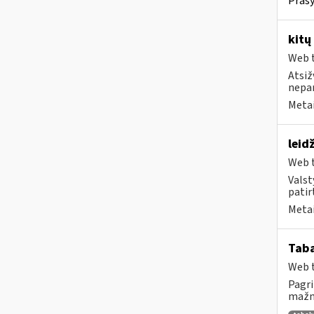
Prašy
kitų
Web t
Atsiž
nepa
Metai
leid
Web t
Valst
patirt
Metai
Tab
Web t
Pagri
mažme