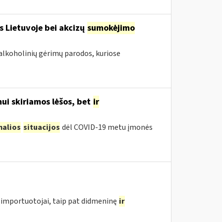
s Lietuvoje bei akcizų
sumokėjimo
alkoholinių gėrimų parodos, kuriose
ui skiriamos lėšos, bet
ir
malios
situacijos
dėl COVID-19 metu įmonės
importuotojai, taip pat didmeninę
ir