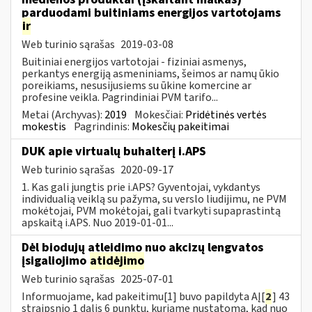
parduodami buitiniams energijos vartotojams
ir
Web turinio sąrašas
2019-03-08
Buitiniai energijos vartotojai - fiziniai asmenys,
perkantys energiją asmeniniams, šeimos ar namų ūkio
poreikiams, nesusijusiems su ūkine komercine ar
profesine veikla. Pagrindiniai PVM tarifo...
Metai (Archyvas):
2019
Mokesčiai:
Pridėtinės vertės
mokestis
Pagrindinis:
Mokesčių pakeitimai
DUK apie virtualų buhalterį i.APS
Web turinio sąrašas
2020-09-17
1. Kas gali jungtis prie i.APS? Gyventojai, vykdantys
individualią veiklą su pažyma, su verslo liudijimu, ne PVM
mokėtojai, PVM mokėtojai, gali tvarkyti supaprastintą
apskaitą i.APS. Nuo 2019-01-01...
Dėl biodujų atleidimo nuo akcizų lengvatos
įsigaliojimo
atidėjimo
Web turinio sąrašas
2025-07-01
Informuojame, kad pakeitimu[1] buvo papildyta AĮ[
2
] 43
straipsnio 1 dalis 6 punktu, kuriame nustatoma, kad nuo