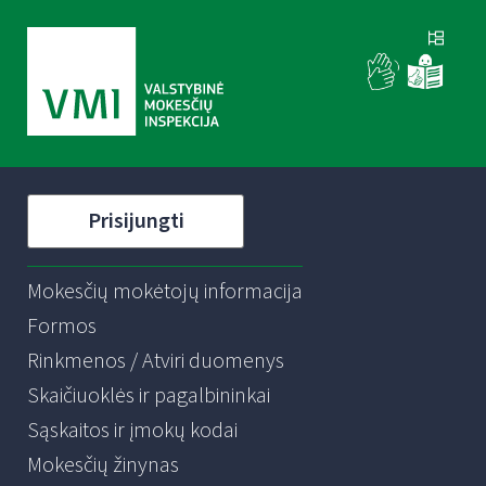
Prisijungti
Mokesčių mokėtojų informacija
Formos
Rinkmenos / Atviri duomenys
Skaičiuoklės ir pagalbininkai
Sąskaitos ir įmokų kodai
Mokesčių žinynas