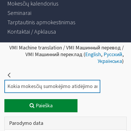
Mokesčių kalendorius
Seminarai
Tarptautinis apmokestinimas
Kontaktai / Apklausa
VMI Machine translation / VMI Машинный перевод /
VMI Машинний переклад (
English
,
Русский
,
Українська
)
Paieška
Parodymo data