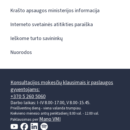
Krašto apsaugos ministerijos informacija
Interneto svetainės atitikties paraiška
Ieškome turto savininkų
Nuorodos
Konsultacijos mokesčių klausimais ir paslaugos
gyventojams:
+370 5 260 5060
Darbo laikas: I-IV 8.00-17.00, V 8.00-15.45.
Prieššventinę dieną - viena valanda trumpiau.
Kiekvieno mėnesio antrą penktadienį 8.00 val. - 12.00 val.
Mano VMI
Paklausimas per