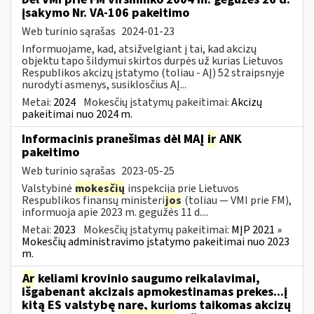
įsakymo Nr. VA-106 pakeitimo
Web turinio sąrašas
2024-01-23
Informuojame, kad, atsižvelgiant į tai, kad akcizų
objektu tapo šildymui skirtos durpės už kurias Lietuvos
Respublikos akcizų įstatymo (toliau - AĮ) 52 straipsnyje
nurodyti asmenys, susiklosčius AĮ...
Metai:
2024
Mokesčių įstatymų pakeitimai:
Akcizų
pakeitimai nuo 2024 m.
Informacinis pranešimas dėl MAĮ
ir
ANK
pakeitimo
Web turinio sąrašas
2023-05-25
Valstybinė
mokesčių
inspekcija prie Lietuvos
Respublikos finansų ministeri
jos
(toliau — VMI prie FM),
informuoja apie 2023 m. gegužės 11 d....
Metai:
2023
Mokesčių įstatymų pakeitimai:
MĮP 2021 »
Mokesčių administravimo įstatymo pakeitimai nuo 2023
m.
Ar
keliami krovinio saugumo reikalavimai,
išgabenant akcizais apmokestinamas prekes...į
kitą ES valstybę narę, kurioms taikomas akcizų