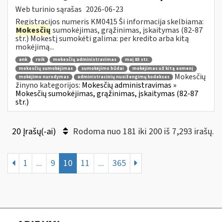
Web turinio sąrašas
2026-06-23
Registracijos numeris KM0415 Ši informacija skelbiama:
Mokesčių
sumokėjimas, grąžinimas, įskaitymas (82-87
str.) Mokestį sumokėti galima: per kredito arba kitą
mokėjimą...
ank
roik
mokesčių administravimas
maį 83 str.
mokesčių sumokėjimas
sumokėjimo būdai
mokėjimas už kitą asmenį
Mokesčių
mokėjimo nurodymas
administracinių nusižengimų kodeksas
žinyno kategorijos:
Mokesčių administravimas »
Mokesčių sumokėjimas, grąžinimas, įskaitymas (82-87
str.)
20 Įrašų(-ai)
Rodoma nuo 181 iki 200 iš 7,293 irašų.
1
...
9
10
11
...
365