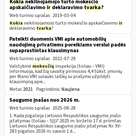
Kokia
nekilnojamojo turto mokesčio
apskaičiavimo
ir
deklaravimo
tvarka
?
Web turinio sąrašas
2019-03-04
Kokia
nekilnojamojo turto mokesčio apskaičiavimo
ir
deklaravimo
tvarka
?
Pateikti duomenis VMI apie automobilių
naudojimą privatiems poreikiams verslui padės
supaprastintas klausimynas
Web turinio sąrašas
2021-07-29
Valstybinė
mokesčių
inspekcija (toliau – VMI)
informuoja, kad šią savaitę pirmosios 4,4 tūkst. įmonių
per Mano VMI sulauks laiškų su prašymu užpildyti
klausimyną apie...
Metai:
2021
Pagrindinis:
Naujiena
Saugumo įnašas nuo 2026 m.
Web turinio sąrašas
2025-08-28
1. Kada įsigalioja Lietuvos Respublikos saugumo įnašo
įstatymas (toliau – SĮĮ)? 2025 m. birželio 17 d. priimtas
Lietuvos Respublikos saugumo įnašo įstatymas Nr. XV-
283 įsigalios 2026 m. sausio 1 d....