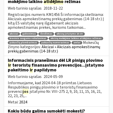
mokėjimo laikino
atidėjimo
režimas
Web turinio sąrašas
2018-11-22
Registracijos numeris KM1456 Ši informacija skelbiama:
Akcizais apmokestinamų prekių gabenimas (14-18 str.) Į
kitą ES valstybę narę išgabenant akcizais
apmokestinamas prekes, kurioms taikomas...
akcizai
gabenimas
išvežimas
akcizų įstatymo 15 str
krovinio saugumo reikalavimai
akcizų mokėjimo laikino atidėjimo režimas
Mokesčių
pakuočių plombavimas
pakuočių numeravimas
amlar
žinyno kategorijos:
Akcizai » Akcizais apmokestinamų
prekių gabenimas (14-18 str.)
Informacinis pranešimas dėl LR pinigų plovimo
ir
teroristų finansavimo prevencijos...įstatymo
pakeitimo
ir
papildymo
Web turinio sąrašas
2024-05-09
Informuojame, kad 2024-04-18 priimtas Lietuvos
Respublikos pinigų plovimo ir teroristų finansavimo
prevenci
jos
įstatymo Nr. VIII-275 2, 9, 10, 11, 15, 16, 21,
22, 23, 25,...
Metai:
2024
Kokiu būdu galima sumokėti mokestį?