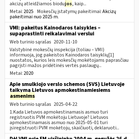
akcizų atleidžiamos biodu
jos
, kaip...
Metai:
2025
Mokesčių įstatymų pakeitimai:
Akcizų
pakeitimai nuo 2025 m.
VMI: pakeitus Kainodaros taisykles –
supaprastinti reikalavimai verslui
Web turinio sąrašas
2020-11-10
Valstybinė mokesčių inspekcija (toliau – VMI)
informuoja, jog pakeistos Kainodaros taisyklių[1]
nuostatos, kurios leis mokesčių mokėtojams paprasčiau
pagrįsti mažos pridėtinės vertės paslaugų...
Metai:
2020
Apie smulkiojo verslo schemos (SVS) Lietuvoje
taikymą Lietuvos apmokestinamiesiems
asmenims
Web turinio sąrašas
2025-04-22
1.Kada Lietuvos apmokestinamasis asmuo turi
registruotis PVM mokėtoju Lietuvoje? Lietuvos
apmokestinamasis asmuo nuo 2025-05-01 turi
įsiregistruoti PVM mokėtoju, skaičiuoti, deklaruoti...
Dėl VMI prie FM viršininko 2004 m. gegužės 26 d.