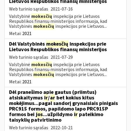
Lietuvos Respublikos finansų ministerijos
Web turinio sąrašas
2021-07-16
Valstybinė
mokesčių
inspekcija prie Lietuvos
Respublikos finansų ministerijos informuoja, kad
Valstybinės
mokesčių
inspekcijos prie Lietuvos...
Metai:
2021
Dėl Valstybinės
mokesčių
inspekcijos prie
Lietuvos Respublikos finansų ministerijos
Web turinio sąrašas
2021-07-29
Valstybinė
mokesčių
inspekcija prie Lietuvos
Respublikos finansų ministerijos informuoja, kad
Valstybinės
mokesčių
inspekcijos prie Lietuvos...
Metai:
2021
Dėl pranešimo apie gautus (priimtus)
atsiskaitymus
ir
/
ar
bet kokius kitus
mokėjimus...pagal sandorį grynaisiais pinigais
PRC915 formos, papildomo lapo PRC915P
formos bei
jos
...užpildymo
ir
pateikimo
taisyklių patvirtinimo
Web turinio sąrašas
2022-10-21