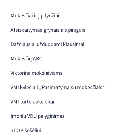
Mokesčiai ir jų dydžiai
Atsiskaitymas grynaisiais pinigais
Dažniausiai užduodami klausimai
Mokesčių ABC
Viktorina moksleiviams
VMI kviečia į „Pasimatymą su mokesčiais“
VMI turto aukcionai
Įmonių VDU palyginimas
STOP šešėliui