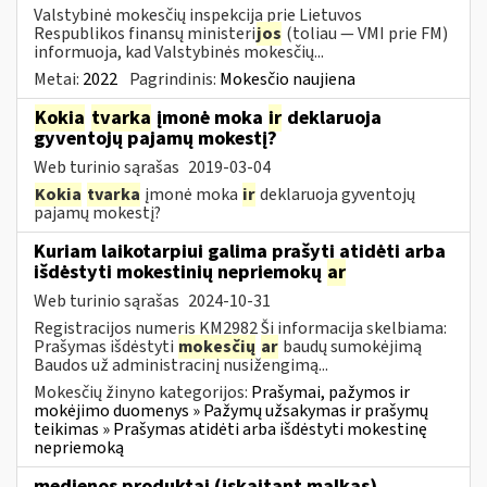
Valstybinė mokesčių inspekcija prie Lietuvos
Respublikos finansų ministeri
jos
(toliau ― VMI prie FM)
informuoja, kad Valstybinės mokesčių...
Metai:
2022
Pagrindinis:
Mokesčio naujiena
Kokia
tvarka
įmonė moka
ir
deklaruoja
gyventojų pajamų mokestį?
Web turinio sąrašas
2019-03-04
Kokia
tvarka
įmonė moka
ir
deklaruoja gyventojų
pajamų mokestį?
Kuriam laikotarpiui galima prašyti atidėti arba
išdėstyti mokestinių nepriemokų
ar
Web turinio sąrašas
2024-10-31
Registracijos numeris KM2982 Ši informacija skelbiama:
Prašymas išdėstyti
mokesčių
ar
baudų sumokėjimą
Baudos už administracinį nusižengimą...
Mokesčių žinyno kategorijos:
Prašymai, pažymos ir
mokėjimo duomenys » Pažymų užsakymas ir prašymų
teikimas » Prašymas atidėti arba išdėstyti mokestinę
nepriemoką
medienos produktai (įskaitant malkas)