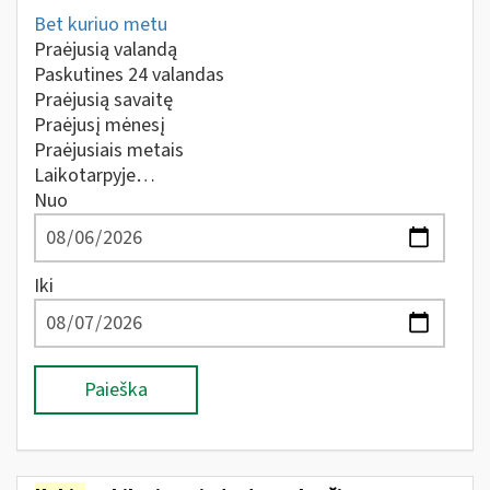
Bet kuriuo metu
Praėjusią valandą
Paskutines 24 valandas
Praėjusią savaitę
Praėjusį mėnesį
Praėjusiais metais
Laikotarpyje…
Nuo
Iki
Paieška