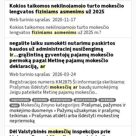
Kokios taikomos nekilnojamojo turto mokesčio
lengvatos
fiziniams
asmenims
už 2025
Web turinio sąrašas
2020-11-17
Kokios taikomos nekilnojamojo turto mokesčio
lengvatos
fiziniams
asmenims
už 2025 m.?
negalite laiku sumokėti nutarimu paskirtos
baudos už administracinį nusižengimą
ir
...grąžintiną gyventojų pajamų mokesčio
permoką pagal Metinę pajamų mokesčio
deklaraciją,
ar
Web turinio sąrašas
2026-03-24
Registracijos numeris KM2875 Ši informacija skelbiama:
Prašymas išdėstyti
mokesčių
ar
baudų sumokėjimą
Jeigu pateikėte Metinę pajamų mokesčio...
nepriemoka
permoka
užskaitymas
gpm permoka
an bauda
Mokesčių žinyno kategorijos:
Prašymai, pažymos ir
mps
mokėjimo duomenys » Pažymų užsakymas ir prašymų
teikimas » Prašymas atidėti arba išdėstyti mokestinę
nepriemoką
Dėl Valstybinės
mokesčių
inspekcijos prie