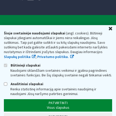
Valstybinė mokesčių inspekcija prie Lietuvos
U
Respublikos finansų ministerijos
Šioje svetainėje naudojami slapukai
(angl. cookies). Būtinieji
slapukai įdiegiami automatiškai ir jiems nėra reikalingas Jūsų
Biudžetinė įstaiga. Juridinio asmens kodas — 188659752,
sutikimas. Taip pat galite sutikti ir su kitų slapukų naudojimu. Savo
adresas: Vasario 16-osios g. 14, 01107 Vilnius, Lietuva, el.paštas:
sutikimą bet kada galėsite atšaukti pakeisdami interneto naršyklės
vmi@vmi.lt
, E. pristatymo dėžutės adresas 188659752
nustatymus ir ištrindami įrašytus slapukus. Daugiau informacijos
Duomenys apie Valstybinę mokesčių inspekciją prie Lietuvos
Slapukų politika
;
Privatumo politika.
Respublikos finansų ministerijos kaupiami ir saugomi Juridinių
asmenų registre
Būtinieji slapukai
Naudojami sklandžiam svetainės veikimui ir įgalina pagrindines
svetainės funkcijas. Be šių slapukų svetainė negali tinkamai veikti.
Analitiniai slapukai
Renka statistinę informaciją apie svetainės naudojimą ir
naudojami Jūsų naršymo patirties gerinimui.
PATVIRTINTI
Visus slapukus