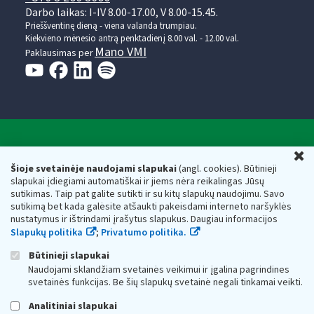
Darbo laikas: I-IV 8.00-17.00, V 8.00-15.45.
Prieššventinę dieną - viena valanda trumpiau.
Kiekvieno mėnesio antrą penktadienį 8.00 val. - 12.00 val.
Mano VMI
Paklausimas per
Valstybinė mokesčių inspekcija prie Lietuvos
U
Respublikos finansų ministerijos
Šioje svetainėje naudojami slapukai
(angl. cookies). Būtinieji
slapukai įdiegiami automatiškai ir jiems nėra reikalingas Jūsų
Biudžetinė įstaiga. Juridinio asmens kodas — 188659752,
sutikimas. Taip pat galite sutikti ir su kitų slapukų naudojimu. Savo
adresas: Vasario 16-osios g. 14, 01107 Vilnius, Lietuva, el.paštas:
sutikimą bet kada galėsite atšaukti pakeisdami interneto naršyklės
vmi@vmi.lt
, E. pristatymo dėžutės adresas 188659752
nustatymus ir ištrindami įrašytus slapukus. Daugiau informacijos
Duomenys apie Valstybinę mokesčių inspekciją prie Lietuvos
Slapukų politika
;
Privatumo politika.
Respublikos finansų ministerijos kaupiami ir saugomi Juridinių
asmenų registre
Būtinieji slapukai
Naudojami sklandžiam svetainės veikimui ir įgalina pagrindines
svetainės funkcijas. Be šių slapukų svetainė negali tinkamai veikti.
Analitiniai slapukai