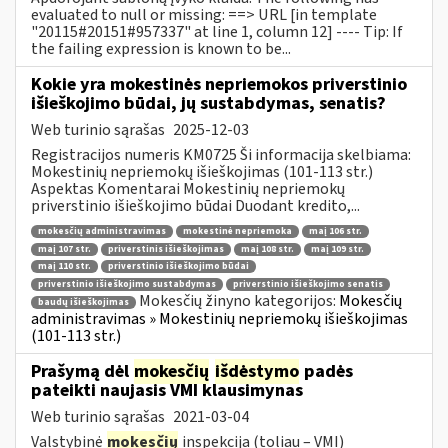
evaluated to null or missing: ==> URL [in template
"20115#20151#957337" at line 1, column 12] ---- Tip: If
the failing expression is known to be...
Kokie yra mokestinės nepriemokos priverstinio
išieškojimo būdai, jų sustabdymas, senatis?
Web turinio sąrašas
2025-12-03
Registracijos numeris KM0725 Ši informacija skelbiama:
Mokestinių nepriemokų išieškojimas (101-113 str.)
Aspektas Komentarai Mokestinių nepriemokų
priverstinio išieškojimo būdai Duodant kredito,...
mokesčių administravimas
mokestinė nepriemoka
maį 106 str.
maį 107 str.
priverstinis išieškojimas
maį 108 str.
maį 109 str.
maį 110 str.
priverstinio išieškojimo būdai
priverstinio išieškojimo sustabdymas
priverstinio išieškojimo senatis
Mokesčių žinyno kategorijos:
Mokesčių
baudų išieškojimas
administravimas » Mokestinių nepriemokų išieškojimas
(101-113 str.)
Prašymą dėl
mokesčių
išdėstymo
padės
pateikti naujasis VMI klausimynas
Web turinio sąrašas
2021-03-04
Valstybinė
mokesčių
inspekcija (toliau – VMI)