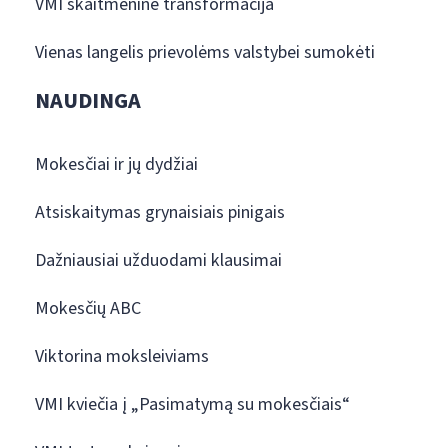
VMI skaitmeninė transformacija
Vienas langelis prievolėms valstybei sumokėti
NAUDINGA
Mokesčiai ir jų dydžiai
Atsiskaitymas grynaisiais pinigais
Dažniausiai užduodami klausimai
Mokesčių ABC
Viktorina moksleiviams
VMI kviečia į „Pasimatymą su mokesčiais“