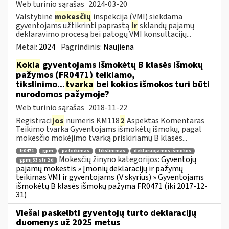
Web turinio sąrašas
2024-03-20
Valstybinė
mokesčių
inspekcija (VMI) siekdama
gyventojams užtikrinti paprastą
ir
sklandų pajamų
deklaravimo procesą bei patogų VMI konsultacijų...
Metai:
2024
Pagrindinis:
Naujiena
Kokia
gyventojams išmokėtų B klasės išmokų
pažymos (FR0471) teikiamo,
tikslinimo...
tvarka
bei kokios išmokos turi būti
nurodomos pažymoje?
Web turinio sąrašas
2018-11-22
Registraci
jos
numeris KM118
2
Aspektas Komentaras
Teikimo tvarka Gyventojams išmokėtų išmokų, pagal
mokesčio mokėjimo tvarką priskiriamų B klasės...
fr0471
gpm
pateikimas
tikslinimas
deklaruojamos išmokos
Mokesčių žinyno kategorijos:
Gyventojų
gpmį 33 str 2 d
pajamų mokestis » Įmonių deklaracijų ir pažymų
teikimas VMI ir gyventojams (V skyrius) » Gyventojams
išmokėtų B klasės išmokų pažyma FR0471 (iki 2017-12-
31)
Viešai paskelbti gyventojų turto deklaracijų
duomenys už 2025 metus