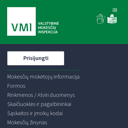
Prisijungti
Mokesčių mokėtojų informacija
Formos
Rinkmenos / Atviri duomenys
Skaičiuoklės ir pagalbininkai
Sąskaitos ir įmokų kodai
Mokesčių žinynas