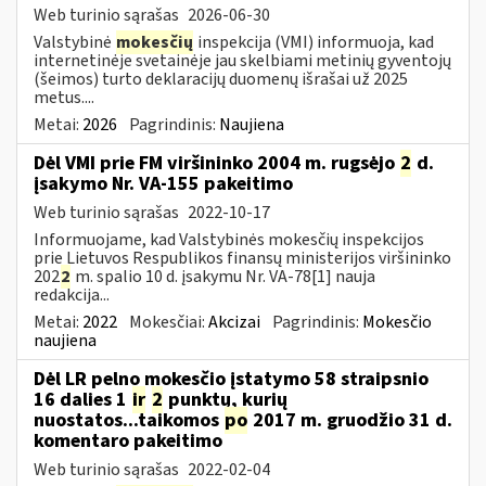
Web turinio sąrašas
2026-06-30
Valstybinė
mokesčių
inspekcija (VMI) informuoja, kad
internetinėje svetainėje jau skelbiami metinių gyventojų
(šeimos) turto deklaracijų duomenų išrašai už 2025
metus....
Metai:
2026
Pagrindinis:
Naujiena
Dėl VMI prie FM viršininko 2004 m. rugsėjo
2
d.
įsakymo Nr. VA-155 pakeitimo
Web turinio sąrašas
2022-10-17
Informuojame, kad Valstybinės mokesčių inspekcijos
prie Lietuvos Respublikos finansų ministerijos viršininko
202
2
m. spalio 10 d. įsakymu Nr. VA-78[1] nauja
redakcija...
Metai:
2022
Mokesčiai:
Akcizai
Pagrindinis:
Mokesčio
naujiena
Dėl LR pelno mokesčio įstatymo 58 straipsnio
16 dalies 1
ir
2
punktų, kurių
nuostatos...taikomos
po
2017 m. gruodžio 31 d.
komentaro pakeitimo
Web turinio sąrašas
2022-02-04