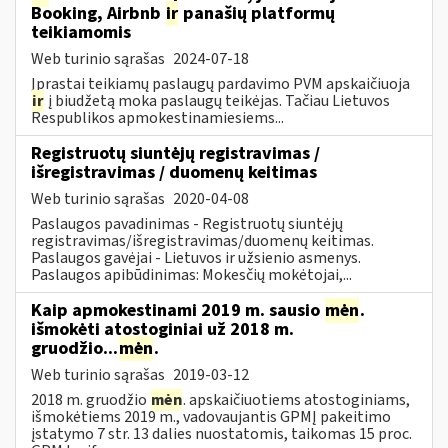
Booking, Airbnb
ir
panašių platformų
teikiamomis
Web turinio sąrašas
2024-07-18
Įprastai teikiamų paslaugų pardavimo PVM apskaičiuoja
ir
į biudžetą moka paslaugų teikėjas. Tačiau Lietuvos
Respublikos apmokestinamiesiems...
Registruotų siuntėjų registravimas /
išregistravimas / duomenų keitimas
Web turinio sąrašas
2020-04-08
Paslaugos pavadinimas - Registruotų siuntėjų
registravimas/išregistravimas/duomenų keitimas.
Paslaugos gavėjai - Lietuvos ir užsienio asmenys.
Paslaugos apibūdinimas: Mokesčių mokėtojai,...
Kaip apmokestinami 2019 m. sausio
mėn
.
išmokėti atostoginiai už 2018 m.
gruodžio...
mėn
.
Web turinio sąrašas
2019-03-12
2018 m. gruodžio
mėn
. apskaičiuotiems atostoginiams,
išmokėtiems 2019 m., vadovaujantis GPMĮ pakeitimo
įstatymo 7 str. 13 dalies nuostatomis, taikomas 15 proc.