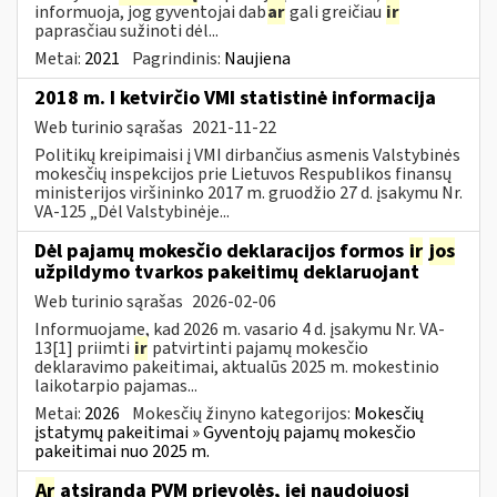
informuoja, jog gyventojai dab
ar
gali greičiau
ir
paprasčiau sužinoti dėl...
Metai:
2021
Pagrindinis:
Naujiena
2018 m. I ketvirčio VMI statistinė informacija
Web turinio sąrašas
2021-11-22
Politikų kreipimaisi į VMI dirbančius asmenis Valstybinės
mokesčių inspekcijos prie Lietuvos Respublikos finansų
ministerijos viršininko 2017 m. gruodžio 27 d. įsakymu Nr.
VA-125 „Dėl Valstybinėje...
Dėl pajamų mokesčio deklaracijos formos
ir
jos
užpildymo tvarkos pakeitimų deklaruojant
Web turinio sąrašas
2026-02-06
Informuojame, kad 2026 m. vasario 4 d. įsakymu Nr. VA-
13[1] priimti
ir
patvirtinti pajamų mokesčio
deklaravimo pakeitimai, aktualūs 2025 m. mokestinio
laikotarpio pajamas...
Metai:
2026
Mokesčių žinyno kategorijos:
Mokesčių
įstatymų pakeitimai » Gyventojų pajamų mokesčio
pakeitimai nuo 2025 m.
Ar
atsiranda PVM prievolės, jei naudojuosi