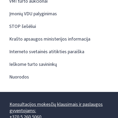
VMI turto aukcionai
Įmonių VDU palyginimas
STOP šešėliui
Krašto apsaugos ministerijos informacija
Interneto svetainės atitikties paraiška
Ieškome turto savininkų
Nuorodos
Konsultacijos mokesčių klausimais ir paslaugos
gyventojams:
+370 5 260 5060