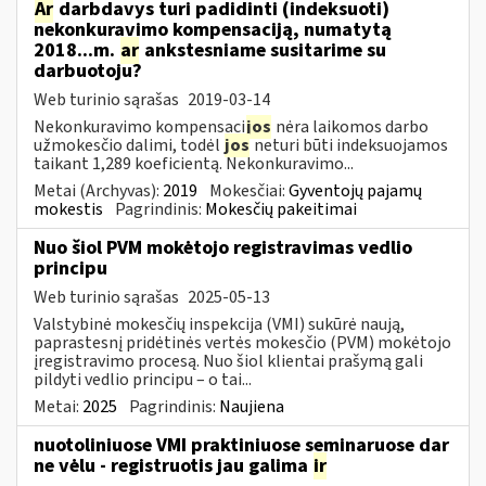
Ar
darbdavys turi padidinti (indeksuoti)
nekonkuravimo kompensaciją, numatytą
2018...m.
ar
ankstesniame susitarime su
darbuotoju?
Web turinio sąrašas
2019-03-14
Nekonkuravimo kompensaci
jos
nėra laikomos darbo
užmokesčio dalimi, todėl
jos
neturi būti indeksuojamos
taikant 1,289 koeficientą. Nekonkuravimo...
Metai (Archyvas):
2019
Mokesčiai:
Gyventojų pajamų
mokestis
Pagrindinis:
Mokesčių pakeitimai
Nuo šiol PVM mokėtojo registravimas vedlio
principu
Web turinio sąrašas
2025-05-13
Valstybinė mokesčių inspekcija (VMI) sukūrė naują,
paprastesnį pridėtinės vertės mokesčio (PVM) mokėtojo
įregistravimo procesą. Nuo šiol klientai prašymą gali
pildyti vedlio principu – o tai...
Metai:
2025
Pagrindinis:
Naujiena
nuotoliniuose VMI praktiniuose seminaruose dar
ne vėlu - registruotis jau galima
ir