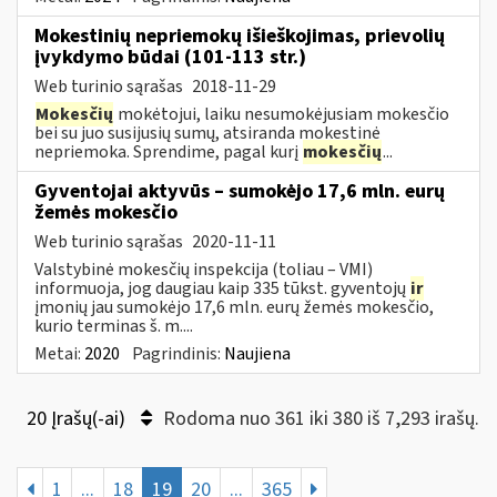
Mokestinių nepriemokų išieškojimas, prievolių
įvykdymo būdai (101-113 str.)
Web turinio sąrašas
2018-11-29
Mokesčių
mokėtojui, laiku nesumokėjusiam mokesčio
bei su juo susijusių sumų, atsiranda mokestinė
nepriemoka. Sprendime, pagal kurį
mokesčių
...
Gyventojai aktyvūs – sumokėjo 17,6 mln. eurų
žemės mokesčio
Web turinio sąrašas
2020-11-11
Valstybinė mokesčių inspekcija (toliau – VMI)
informuoja, jog daugiau kaip 335 tūkst. gyventojų
ir
įmonių jau sumokėjo 17,6 mln. eurų žemės mokesčio,
kurio terminas š. m....
Metai:
2020
Pagrindinis:
Naujiena
20 Įrašų(-ai)
Rodoma nuo 361 iki 380 iš 7,293 irašų.
1
...
18
19
20
...
365