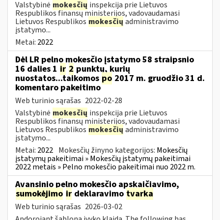
Valstybinė
mokesčių
inspekcija prie Lietuvos
Respublikos finansų ministerijos, vadovaudamasi
Lietuvos Respublikos
mokesčių
administravimo
įstatymo...
Metai:
2022
Dėl LR pelno mokesčio įstatymo 58 straipsnio
16 dalies 1
ir
2
punktų, kurių
nuostatos...taikomos
po
2017 m. gruodžio 31 d.
komentaro pakeitimo
Web turinio sąrašas
2022-02-28
Valstybinė
mokesčių
inspekcija prie Lietuvos
Respublikos finansų ministerijos, vadovaudamasi
Lietuvos Respublikos
mokesčių
administravimo
įstatymo...
Metai:
2022
Mokesčių žinyno kategorijos:
Mokesčių
įstatymų pakeitimai » Mokesčių įstatymų pakeitimai
2022 metais » Pelno mokesčio pakeitimai nuo 2022 m.
Avansinio pelno mokesčio apskaičiavimo,
sumokėjimo
ir
deklaravimo
tvarka
Web turinio sąrašas
2026-03-02
Apdorojant šabloną įvyko klaida. The following has