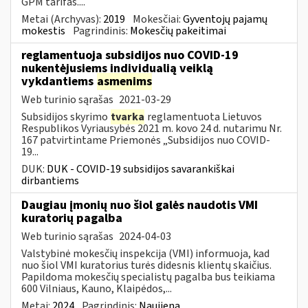
GPM tarifas....
Metai (Archyvas):
2019
Mokesčiai:
Gyventojų pajamų
mokestis
Pagrindinis:
Mokesčių pakeitimai
reglamentuoja subsidijos nuo COVID-19
nukentėjusiems individualią veiklą
vykdantiems
asmenims
Web turinio sąrašas
2021-03-29
Subsidijos skyrimo
tvarka
reglamentuota Lietuvos
Respublikos Vyriausybės 2021 m. kovo 24 d. nutarimu Nr.
167 patvirtintame Priemonės „Subsidijos nuo COVID-
19...
DUK:
DUK - COVID-19 subsidijos savarankiškai
dirbantiems
Daugiau įmonių nuo šiol galės naudotis VMI
kuratorių pagalba
Web turinio sąrašas
2024-04-03
Valstybinė mokesčių inspekcija (VMI) informuoja, kad
nuo šiol VMI kuratorius turės didesnis klientų skaičius.
Papildoma mokesčių specialistų pagalba bus teikiama
600 Vilniaus, Kauno, Klaipėdos,...
Metai:
2024
Pagrindinis:
Naujiena