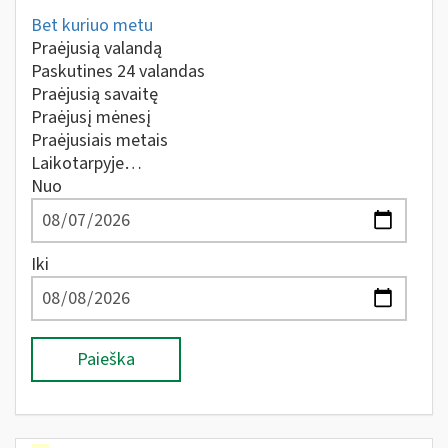
Bet kuriuo metu
Praėjusią valandą
Paskutines 24 valandas
Praėjusią savaitę
Praėjusį mėnesį
Praėjusiais metais
Laikotarpyje…
Nuo
Iki
Paieška