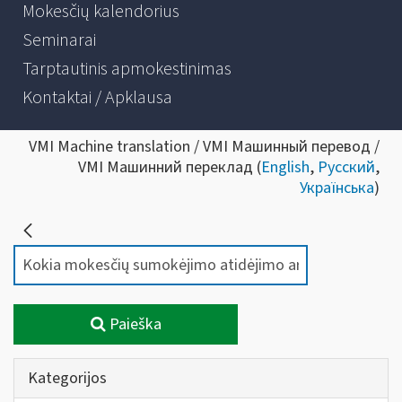
Mokesčių kalendorius
Seminarai
Tarptautinis apmokestinimas
Kontaktai / Apklausa
VMI Machine translation / VMI Машинный перевод /
VMI Машинний переклад (
English
,
Русский
,
Українська
)
Paieška
Kategorijos