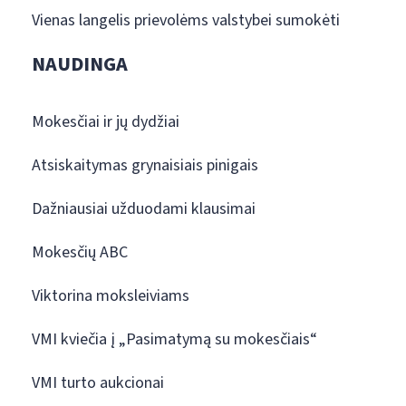
Vienas langelis prievolėms valstybei sumokėti
NAUDINGA
Mokesčiai ir jų dydžiai
Atsiskaitymas grynaisiais pinigais
Dažniausiai užduodami klausimai
Mokesčių ABC
Viktorina moksleiviams
VMI kviečia į „Pasimatymą su mokesčiais“
VMI turto aukcionai