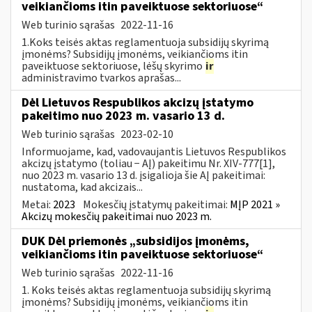
veikiančioms itin paveiktuose sektoriuose“
Web turinio sąrašas
2022-11-16
1.Koks teisės aktas reglamentuoja subsidijų skyrimą
įmonėms? Subsidijų įmonėms, veikiančioms itin
paveiktuose sektoriuose, lėšų skyrimo
ir
administravimo tvarkos aprašas...
Dėl Lietuvos Respublikos akcizų įstatymo
pakeitimo nuo 2023 m. vasario 13 d.
Web turinio sąrašas
2023-02-10
Informuojame, kad, vadovaujantis Lietuvos Respublikos
akcizų įstatymo (toliau − AĮ) pakeitimu Nr. XIV-777[1],
nuo 2023 m. vasario 13 d. įsigalioja šie AĮ pakeitimai:
nustatoma, kad akcizais...
Metai:
2023
Mokesčių įstatymų pakeitimai:
MĮP 2021 »
Akcizų mokesčių pakeitimai nuo 2023 m.
DUK Dėl priemonės „subsidijos įmonėms,
veikiančioms itin paveiktuose sektoriuose“
Web turinio sąrašas
2022-11-16
1. Koks teisės aktas reglamentuoja subsidijų skyrimą
įmonėms? Subsidijų įmonėms, veikiančioms itin