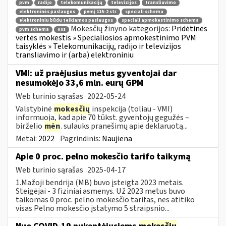
pvm
radijo
telekomunikacijų
televizijos
transliavimo
elektroninės paslaugos
pvmį 115-2 str
speciali schema
elektroniniu būdu teikiamos paslaugos
speciali apmokestinimo schema
Mokesčių žinyno kategorijos:
Pridėtinės
pvm schema
oss
vertės mokestis » Specialiosios apmokestinimo PVM
taisyklės » Telekomunikacijų, radijo ir televizijos
transliavimo ir (arba) elektroniniu
VMI: už praėjusius metus gyventojai dar
nesumokėjo 33,6 mln. eurų GPM
Web turinio sąrašas
2022-05-24
Valstybinė
mokesčių
inspekcija (toliau - VMI)
informuoja, kad apie 70 tūkst. gyventojų gegužės –
birželio
mėn
. sulauks pranešimų apie deklaruotą...
Metai:
2022
Pagrindinis:
Naujiena
Apie 0 proc. pelno mokesčio tarifo taikymą
Web turinio sąrašas
2025-04-17
1.Mažoji bendrija (MB) buvo įsteigta 2023 metais.
Steigėjai - 3 fiziniai asmenys. Už 2023 metus buvo
taikomas 0 proc. pelno mokesčio tarifas, nes atitiko
visas Pelno mokesčio įstatymo 5 straipsnio...