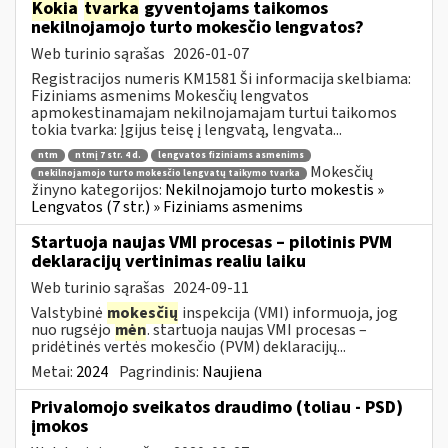
Kokia
tvarka
gyventojams taikomos
nekilnojamojo turto mokesčio lengvatos?
Web turinio sąrašas
2026-01-07
Registracijos numeris KM1581 Ši informacija skelbiama:
Fiziniams asmenims Mokesčių lengvatos
apmokestinamajam nekilnojamajam turtui taikomos
tokia tvarka: Įgijus teisę į lengvatą, lengvata...
ntm
ntmį 7 str. 4 d.
lengvatos fiziniams asmenims
Mokesčių
nekilnojamojo turto mokesčio lengvatų taikymo tvarka
žinyno kategorijos:
Nekilnojamojo turto mokestis »
Lengvatos (7 str.) » Fiziniams asmenims
Startuoja naujas VMI procesas – pilotinis PVM
deklaracijų vertinimas realiu laiku
Web turinio sąrašas
2024-09-11
Valstybinė
mokesčių
inspekcija (VMI) informuoja, jog
nuo rugsėjo
mėn
. startuoja naujas VMI procesas –
pridėtinės vertės mokesčio (PVM) deklaracijų...
Metai:
2024
Pagrindinis:
Naujiena
Privalomojo sveikatos draudimo (toliau - PSD)
įmokos