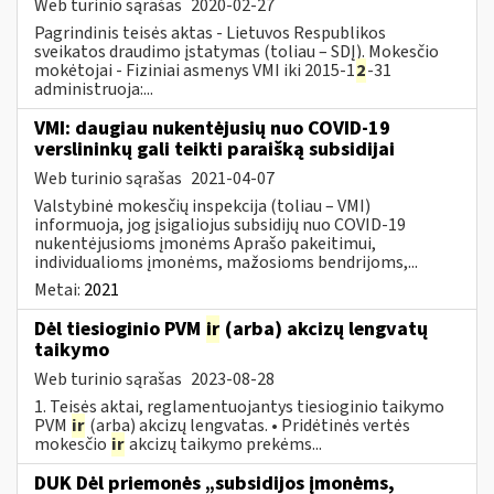
Web turinio sąrašas
2020-02-27
Pagrindinis teisės aktas - Lietuvos Respublikos
sveikatos draudimo įstatymas (toliau – SDĮ). Mokesčio
mokėtojai - Fiziniai asmenys VMI iki 2015-1
2
-31
administruoja:...
VMI: daugiau nukentėjusių nuo COVID-19
verslininkų gali teikti paraišką subsidijai
Web turinio sąrašas
2021-04-07
Valstybinė mokesčių inspekcija (toliau – VMI)
informuoja, jog įsigaliojus subsidijų nuo COVID-19
nukentėjusioms įmonėms Aprašo pakeitimui,
individualioms įmonėms, mažosioms bendrijoms,...
Metai:
2021
Dėl tiesioginio PVM
ir
(arba) akcizų lengvatų
taikymo
Web turinio sąrašas
2023-08-28
1. Teisės aktai, reglamentuojantys tiesioginio taikymo
PVM
ir
(arba) akcizų lengvatas. • Pridėtinės vertės
mokesčio
ir
akcizų taikymo prekėms...
DUK Dėl priemonės „subsidijos įmonėms,