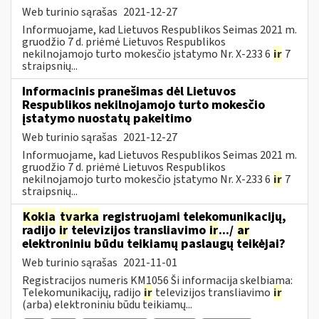
Web turinio sąrašas
2021-12-27
Informuojame, kad Lietuvos Respublikos Seimas 2021 m.
gruodžio 7 d. priėmė Lietuvos Respublikos
nekilnojamojo turto mokesčio įstatymo Nr. X-233 6
ir
7
straipsnių...
Informacinis pranešimas dėl Lietuvos
Respublikos nekilnojamojo turto mokesčio
įstatymo nuostatų pakeitimo
Web turinio sąrašas
2021-12-27
Informuojame, kad Lietuvos Respublikos Seimas 2021 m.
gruodžio 7 d. priėmė Lietuvos Respublikos
nekilnojamojo turto mokesčio įstatymo Nr. X-233 6
ir
7
straipsnių...
Kokia
tvarka
registruojami telekomunikacijų,
radijo
ir
televizijos transliavimo
ir
.../
ar
elektroniniu būdu teikiamų paslaugų teikėjai?
Web turinio sąrašas
2021-11-01
Registracijos numeris KM1056 Ši informacija skelbiama:
Telekomunikacijų, radijo
ir
televizijos transliavimo
ir
(arba) elektroniniu būdu teikiamų...