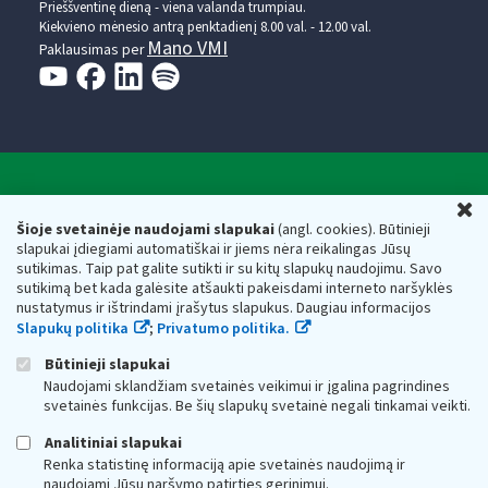
Prieššventinę dieną - viena valanda trumpiau.
Kiekvieno mėnesio antrą penktadienį 8.00 val. - 12.00 val.
Mano VMI
Paklausimas per
Valstybinė mokesčių inspekcija prie Lietuvos
U
Respublikos finansų ministerijos
Šioje svetainėje naudojami slapukai
(angl. cookies). Būtinieji
slapukai įdiegiami automatiškai ir jiems nėra reikalingas Jūsų
Biudžetinė įstaiga. Juridinio asmens kodas — 188659752,
sutikimas. Taip pat galite sutikti ir su kitų slapukų naudojimu. Savo
adresas: Vasario 16-osios g. 14, 01107 Vilnius, Lietuva, el.paštas:
sutikimą bet kada galėsite atšaukti pakeisdami interneto naršyklės
vmi@vmi.lt
, E. pristatymo dėžutės adresas 188659752
nustatymus ir ištrindami įrašytus slapukus. Daugiau informacijos
Duomenys apie Valstybinę mokesčių inspekciją prie Lietuvos
Slapukų politika
;
Privatumo politika.
Respublikos finansų ministerijos kaupiami ir saugomi Juridinių
asmenų registre
Būtinieji slapukai
Naudojami sklandžiam svetainės veikimui ir įgalina pagrindines
svetainės funkcijas. Be šių slapukų svetainė negali tinkamai veikti.
Analitiniai slapukai
Renka statistinę informaciją apie svetainės naudojimą ir
naudojami Jūsų naršymo patirties gerinimui.