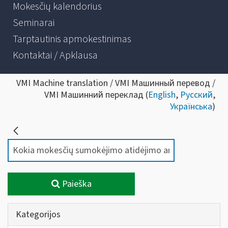
Mokesčių kalendorius
Seminarai
Tarptautinis apmokestinimas
Kontaktai / Apklausa
VMI Machine translation / VMI Машинный перевод /
VMI Машинний переклад (
English
,
Русский
,
Українська
)
Paieška
Kategorijos