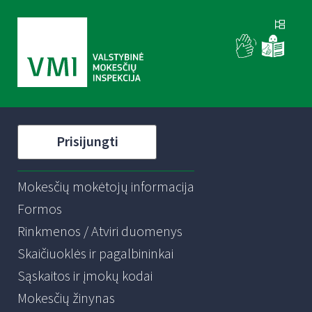
Prisijungti
Mokesčių mokėtojų informacija
Formos
Rinkmenos / Atviri duomenys
Skaičiuoklės ir pagalbininkai
Sąskaitos ir įmokų kodai
Mokesčių žinynas