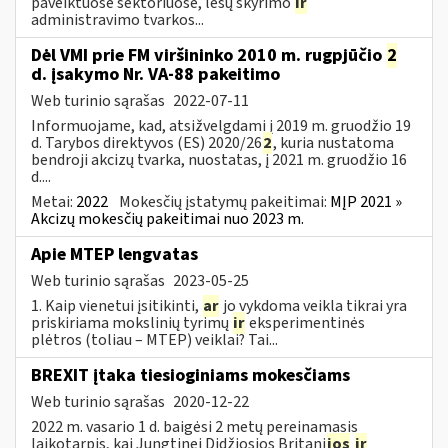
paveiktuose sektoriuose, lėšų skyrimo
ir
administravimo tvarkos...
Dėl VMI prie FM viršininko 2010 m. rugpjūčio
2
d. įsakymo Nr. VA-88 pakeitimo
Web turinio sąrašas
2022-07-11
Informuojame, kad, atsižvelgdami į 2019 m. gruodžio 19
d. Tarybos direktyvos (ES) 2020/26
2
, kuria nustatoma
bendroji akcizų tvarka, nuostatas, į 2021 m. gruodžio 16
d....
Metai:
2022
Mokesčių įstatymų pakeitimai:
MĮP 2021 »
Akcizų mokesčių pakeitimai nuo 2023 m.
Apie MTEP lengvatas
Web turinio sąrašas
2023-05-25
1. Kaip vienetui įsitikinti,
ar
jo vykdoma veikla tikrai yra
priskiriama mokslinių tyrimų
ir
eksperimentinės
plėtros (toliau – MTEP) veiklai? Tai...
BREXIT įtaka tiesioginiams mokesčiams
Web turinio sąrašas
2020-12-22
2022 m. vasario 1 d. baigėsi 2 metų pereinamasis
laikotarpis, kai Jungtinei Didžiosios Britani
jos
ir