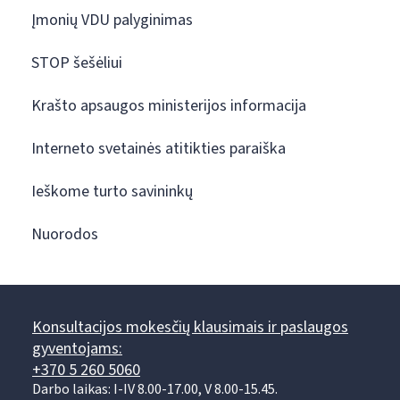
Įmonių VDU palyginimas
STOP šešėliui
Krašto apsaugos ministerijos informacija
Interneto svetainės atitikties paraiška
Ieškome turto savininkų
Nuorodos
Konsultacijos mokesčių klausimais ir paslaugos
gyventojams:
+370 5 260 5060
Darbo laikas: I-IV 8.00-17.00, V 8.00-15.45.