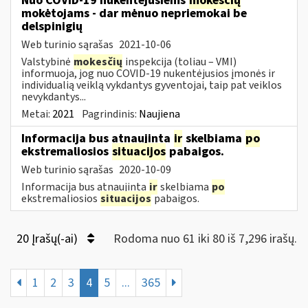
Nuo COVID-19 nukentėjusiems
mokesčių
mokėtojams - dar mėnuo nepriemokai be
delspinigių
Web turinio sąrašas
2021-10-06
Valstybinė
mokesčių
inspekcija (toliau – VMI)
informuoja, jog nuo COVID-19 nukentėjusios įmonės ir
individualią veiklą vykdantys gyventojai, taip pat veiklos
nevykdantys...
Metai:
2021
Pagrindinis:
Naujiena
Informacija bus atnaujinta
ir
skelbiama
po
ekstremaliosios
situacijos
pabaigos.
Web turinio sąrašas
2020-10-09
Informacija bus atnaujinta
ir
skelbiama
po
ekstremaliosios
situacijos
pabaigos.
20 Įrašų(-ai)
Rodoma nuo 61 iki 80 iš 7,296 irašų.
1
2
3
4
5
...
365