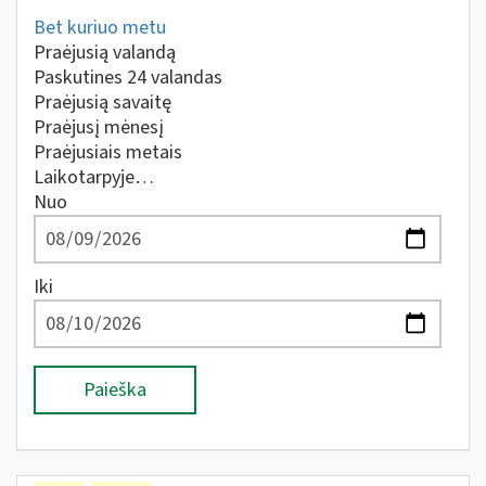
Bet kuriuo metu
Praėjusią valandą
Paskutines 24 valandas
Praėjusią savaitę
Praėjusį mėnesį
Praėjusiais metais
Laikotarpyje…
Nuo
Iki
Paieška