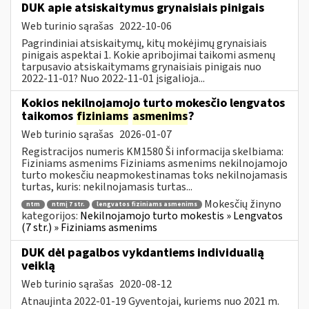
DUK apie atsiskaitymus grynaisiais pinigais
Web turinio sąrašas
2022-10-06
Pagrindiniai atsiskaitymų, kitų mokėjimų grynaisiais
pinigais aspektai 1. Kokie apribojimai taikomi asmenų
tarpusavio atsiskaitymams grynaisiais pinigais nuo
2022-11-01? Nuo 2022-11-01 įsigalioja...
Kokios nekilnojamojo turto mokesčio lengvatos
taikomos
fiziniams
asmenims
?
Web turinio sąrašas
2026-01-07
Registracijos numeris KM1580 Ši informacija skelbiama:
Fiziniams asmenims Fiziniams asmenims nekilnojamojo
turto mokesčiu neapmokestinamas toks nekilnojamasis
turtas, kuris: nekilnojamasis turtas...
Mokesčių žinyno
ntm
ntmį 7 str.
lengvatos fiziniams asmenims
kategorijos:
Nekilnojamojo turto mokestis » Lengvatos
(7 str.) » Fiziniams asmenims
DUK dėl pagalbos vykdantiems individualią
veiklą
Web turinio sąrašas
2020-08-12
Atnaujinta 2022-01-19 Gyventojai, kuriems nuo 2021 m.