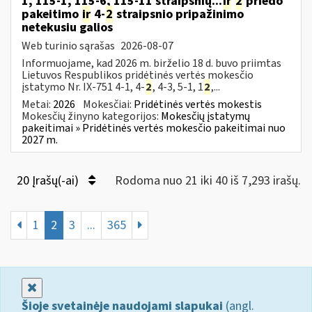
1, 115-1, 115-6, 115-11 straipsnių...
ir
2
priedo
pakeitimo
ir
4-
2
straipsnio pripažinimo
netekusiu galios
Web turinio sąrašas
2026-08-07
Informuojame, kad 2026 m. birželio 18 d. buvo priimtas
Lietuvos Respublikos pridėtinės vertės mokesčio
įstatymo Nr. IX-751 4-1, 4-
2
, 4-3, 5-1, 1
2
,...
Metai:
2026
Mokesčiai:
Pridėtinės vertės mokestis
Mokesčių žinyno kategorijos:
Mokesčių įstatymų
pakeitimai » Pridėtinės vertės mokesčio pakeitimai nuo
2027 m.
20 Įrašų(-ai)
Rodoma nuo 21 iki 40 iš 7,293 irašų.
1
2
3
...
365
Uždaryti
Šioje svetainėje naudojami slapukai
(angl.