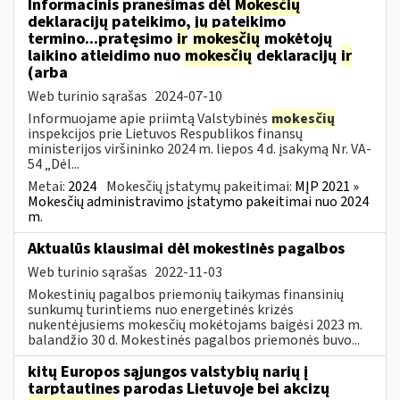
Informacinis pranešimas dėl
Mokesčių
deklaracijų pateikimo, jų pateikimo
termino...pratęsimo
ir
mokesčių
mokėtojų
laikino atleidimo nuo
mokesčių
deklaracijų
ir
(arba
Web turinio sąrašas
2024-07-10
Informuojame apie priimtą Valstybinės
mokesčių
inspekcijos prie Lietuvos Respublikos finansų
ministerijos viršininko 2024 m. liepos 4 d. įsakymą Nr. VA-
54 „Dėl...
Metai:
2024
Mokesčių įstatymų pakeitimai:
MĮP 2021 »
Mokesčių administravimo įstatymo pakeitimai nuo 2024
m.
Aktualūs klausimai dėl mokestinės pagalbos
Web turinio sąrašas
2022-11-03
Mokestinių pagalbos priemonių taikymas finansinių
sunkumų turintiems nuo energetinės krizės
nukentėjusiems mokesčių mokėtojams baigėsi 2023 m.
balandžio 30 d. Mokestinės pagalbos priemonės buvo...
kitų Europos sąjungos valstybių narių į
tarptautines parodas Lietuvoje bei akcizų