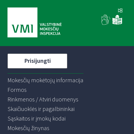
Prisijungti
Mokesčių mokėtojų informacija
Formos
Rinkmenos / Atviri duomenys
Skaičiuoklės ir pagalbininkai
Sąskaitos ir įmokų kodai
Mokesčių žinynas