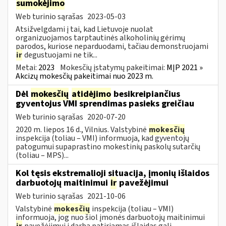
sumokėjimo
Web turinio sąrašas
2023-05-03
Atsižvelgdami į tai, kad Lietuvoje nuolat
organizuojamos tarptautinės alkoholinių gėrimų
parodos, kuriose neparduodami, tačiau demonstruojami
ir
degustuojami ne tik...
Metai:
2023
Mokesčių įstatymų pakeitimai:
MĮP 2021 »
Akcizų mokesčių pakeitimai nuo 2023 m.
Dėl
mokesčių
atidėjimo
besikreipiančius
gyventojus VMI sprendimas pasieks greičiau
Web turinio sąrašas
2020-07-20
2020 m. liepos 16 d., Vilnius. Valstybinė
mokesčių
inspekcija (toliau – VMI) informuoja, kad gyventojų
patogumui supaprastino mokestinių paskolų sutarčių
(toliau – MPS)...
Kol tęsis ekstremalioji situacija, įmonių išlaidos
darbuotojų maitinimui
ir
pavežėjimui
Web turinio sąrašas
2021-10-06
Valstybinė
mokesčių
inspekcija (toliau – VMI)
informuoja, jog nuo šiol įmonės darbuotojų maitinimui
ir
pavežėjimui į darbą patiriamas išlaidas gali...