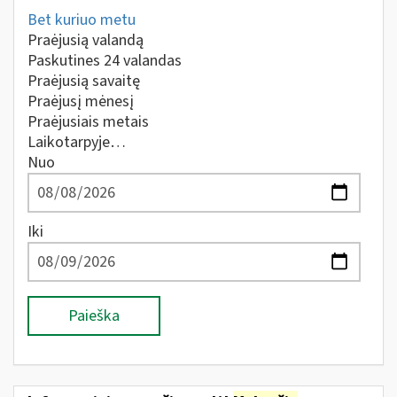
Bet kuriuo metu
Praėjusią valandą
Paskutines 24 valandas
Praėjusią savaitę
Praėjusį mėnesį
Praėjusiais metais
Laikotarpyje…
Nuo
Iki
Paieška