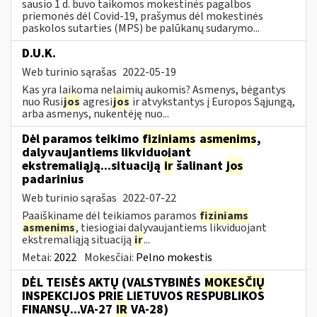
sausio 1 d. buvo taikomos mokestinės pagalbos
priemonės dėl Covid-19, prašymus dėl mokestinės
paskolos sutarties (MPS) be palūkanų sudarymo...
D.U.K.
Web turinio sąrašas
2022-05-19
Kas yra laikoma nelaimių aukomis? Asmenys, bėgantys
nuo Rusi
jos
agresi
jos
ir atvykstantys į Europos Sąjungą,
arba asmenys, nukentėję nuo...
Dėl paramos teikimo
fiziniams
asmenims
,
dalyvaujantiems likviduojant
ekstremaliąją...situaciją
ir
šalinant
jos
padarinius
Web turinio sąrašas
2022-07-22
Paaiškiname dėl teikiamos paramos
fiziniams
asmenims
, tiesiogiai dalyvaujantiems likviduojant
ekstremaliąją situaciją
ir
...
Metai:
2022
Mokesčiai:
Pelno mokestis
DĖL TEISĖS AKTŲ (VALSTYBINĖS
MOKESČIŲ
INSPEKCIJOS PRIE LIETUVOS RESPUBLIKOS
FINANSŲ...VA-27
IR
VA-28)