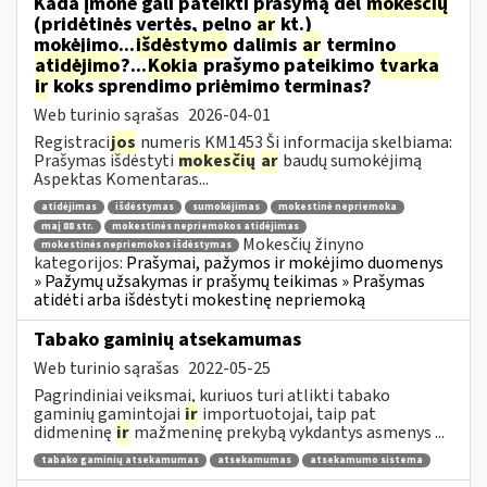
Kada įmonė gali pateikti prašymą dėl
mokesčių
(pridėtinės vertės, pelno
ar
kt.)
mokėjimo...
išdėstymo
dalimis
ar
termino
atidėjimo
?...
Kokia
prašymo pateikimo
tvarka
ir
koks sprendimo priėmimo terminas?
Web turinio sąrašas
2026-04-01
Registraci
jos
numeris KM1453 Ši informacija skelbiama:
Prašymas išdėstyti
mokesčių
ar
baudų sumokėjimą
Aspektas Komentaras...
atidėjimas
išdėstymas
sumokėjimas
mokestinė nepriemoka
maį 88 str.
mokestinės nepriemokos atidėjimas
Mokesčių žinyno
mokestinės nepriemokos išdėstymas
kategorijos:
Prašymai, pažymos ir mokėjimo duomenys
» Pažymų užsakymas ir prašymų teikimas » Prašymas
atidėti arba išdėstyti mokestinę nepriemoką
Tabako gaminių atsekamumas
Web turinio sąrašas
2022-05-25
Pagrindiniai veiksmai, kuriuos turi atlikti tabako
gaminių gamintojai
ir
importuotojai, taip pat
didmeninę
ir
mažmeninę prekybą vykdantys asmenys ...
tabako gaminių atsekamumas
atsekamumas
atsekamumo sistema