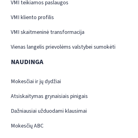
VMI teikiamos paslaugos
VMI kliento profilis
VMI skaitmeninė transformacija
Vienas langelis prievolėms valstybei sumokėti
NAUDINGA
Mokesčiai ir jų dydžiai
Atsiskaitymas grynaisiais pinigais
Dažniausiai užduodami klausimai
Mokesčių ABC