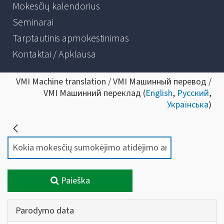
Mokesčių kalendorius
Seminarai
Tarptautinis apmokestinimas
Kontaktai / Apklausa
VMI Machine translation / VMI Машинный перевод /
VMI Машинний переклад (
English
,
Русский
,
Українська
)
Paieška
Parodymo data