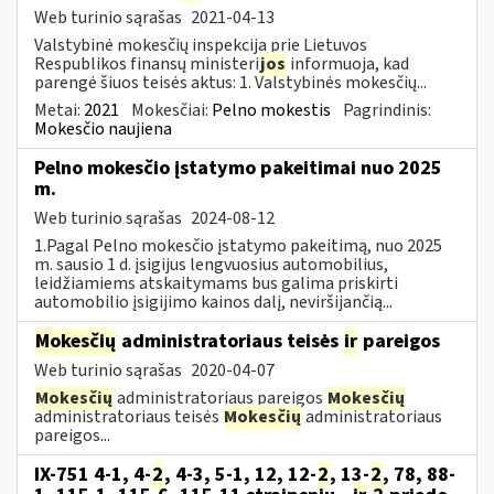
Web turinio sąrašas
2021-04-13
Valstybinė mokesčių inspekcija prie Lietuvos
Respublikos finansų ministeri
jos
informuoja, kad
parengė šiuos teisės aktus: 1. Valstybinės mokesčių...
Metai:
2021
Mokesčiai:
Pelno mokestis
Pagrindinis:
Mokesčio naujiena
Pelno mokesčio įstatymo pakeitimai nuo 2025
m.
Web turinio sąrašas
2024-08-12
1.Pagal Pelno mokesčio įstatymo pakeitimą, nuo 2025
m. sausio 1 d. įsigijus lengvuosius automobilius,
leidžiamiems atskaitymams bus galima priskirti
automobilio įsigijimo kainos dalį, neviršijančią...
Mokesčių
administratoriaus teisės
ir
pareigos
Web turinio sąrašas
2020-04-07
Mokesčių
administratoriaus pareigos
Mokesčių
administratoriaus teisės
Mokesčių
administratoriaus
pareigos...
IX-751 4-1, 4-
2
, 4-3, 5-1, 12, 12-
2
, 13-
2
, 78, 88-