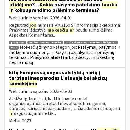
atidėjimo
?...
Kokia
prašymo pateikimo
tvarka
ir
koks sprendimo priėmimo terminas?
Web turinio sąrašas
2026-04-01
Registraci
jos
numeris KM3150 Ši informacija skelbiama:
Prašymas išdėstyti
mokesčių
ar
baudų sumokėjimą
Aspektas Komentaras...
prašymas
mokestinė nepriemoka
mokestinės nepriemokos atidėjimas
Mokesčių žinyno kategorijos:
Prašymai, pažymos ir
mps
mokėjimo duomenys » Pažymų užsakymas ir prašymų
teikimas » Prašymas atidėti arba išdėstyti mokestinę
nepriemoką
kitų Europos sąjungos valstybių narių į
tarptautines parodas Lietuvoje bei akcizų
sumokėjimo
Web turinio sąrašas
2023-05-03
Atsižvelgdami į tai, kad Lietuvoje nuolat
organizuojamos tarptautinės alkoholinių gėrimų
parodos, kuriose neparduodami, tačiau demonstruojami
ir
degustuojami ne tik...
Metai:
2023