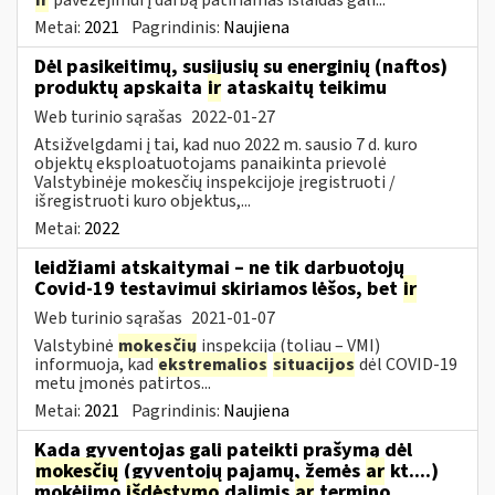
Metai:
2021
Pagrindinis:
Naujiena
Dėl pasikeitimų, susijusių su energinių (naftos)
produktų apskaita
ir
ataskaitų teikimu
Web turinio sąrašas
2022-01-27
Atsižvelgdami į tai, kad nuo 2022 m. sausio 7 d. kuro
objektų eksploatuotojams panaikinta prievolė
Valstybinėje mokesčių inspekcijoje įregistruoti /
išregistruoti kuro objektus,...
Metai:
2022
leidžiami atskaitymai – ne tik darbuotojų
Covid-19 testavimui skiriamos lėšos, bet
ir
Web turinio sąrašas
2021-01-07
Valstybinė
mokesčių
inspekcija (toliau – VMI)
informuoja, kad
ekstremalios
situacijos
dėl COVID-19
metu įmonės patirtos...
Metai:
2021
Pagrindinis:
Naujiena
Kada gyventojas gali pateikti prašymą dėl
mokesčių
(gyventojų pajamų, žemės
ar
kt....)
mokėjimo
išdėstymo
dalimis
ar
termino