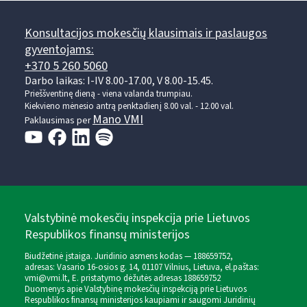
Konsultacijos mokesčių klausimais ir paslaugos
gyventojams:
+370 5 260 5060
Darbo laikas: I-IV 8.00-17.00, V 8.00-15.45.
Prieššventinę dieną - viena valanda trumpiau.
Kiekvieno mėnesio antrą penktadienį 8.00 val. - 12.00 val.
Mano VMI
Paklausimas per
Valstybinė mokesčių inspekcija prie Lietuvos
Respublikos finansų ministerijos
Biudžetinė įstaiga. Juridinio asmens kodas — 188659752,
adresas: Vasario 16-osios g. 14, 01107 Vilnius, Lietuva, el.paštas:
vmi@vmi.lt
, E. pristatymo dėžutės adresas 188659752
Duomenys apie Valstybinę mokesčių inspekciją prie Lietuvos
Respublikos finansų ministerijos kaupiami ir saugomi Juridinių