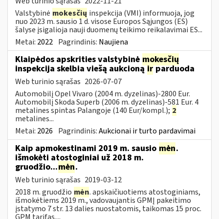
Web turinio sąrašas
2022-11-21
Valstybinė
mokesčių
inspekcija (VMI) informuoja, jog
nuo 2023 m. sausio 1 d. visose Europos Sąjungos (ES)
šalyse įsigalioja nauji duomenų teikimo reikalavimai ES...
Metai:
2022
Pagrindinis:
Naujiena
Klaipėdos apskrities valstybinė
mokesčių
inspekcija skelbia viešą aukcioną
ir
parduoda
Web turinio sąrašas
2026-07-07
Automobilį Opel Vivaro (2004 m. dyzelinas)-2800 Eur.
Automobilį Skoda Superb (2006 m. dyzelinas)-581 Eur. 4
metalines spintas Palangoje (140 Eur/kompl.);
2
metalines...
Metai:
2026
Pagrindinis:
Aukcionai ir turto pardavimai
Kaip apmokestinami 2019 m. sausio
mėn
.
išmokėti atostoginiai už 2018 m.
gruodžio...
mėn
.
Web turinio sąrašas
2019-03-12
2018 m. gruodžio
mėn
. apskaičiuotiems atostoginiams,
išmokėtiems 2019 m., vadovaujantis GPMĮ pakeitimo
įstatymo 7 str. 13 dalies nuostatomis, taikomas 15 proc.
GPM tarifas....