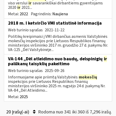
viso verslui
ir
savarankiškai dirbantiems gyventojams
2020
ir
2021...
Metai:
2022
Pagrindinis:
Naujiena
2018 m. I ketvirčio VMI statistinė informacija
Web turinio sąrašas
2021-11-22
Politikų kreipimaisi į VMI dirbančius asmenis Valstybinės
mokesčių inspekcijos prie Lietuvos Respublikos finansų
ministerijos viršininko 2017 m. gruodžio 27 d. įsakymu Nr.
VA-125 „Dėl Valstybinėje...
VA-144 „Dėl atleidimo nuo baudų, delspinigių
ir
palūkanų taisyklių pakeitimo
Web turinio sąrašas
2025-09-26
Informuojame apie priimtą Valstybinės
mokesčių
inspekcijos prie Lietuvos Respublikos finansų
ministerijos viršininko 2025 m. rugsėjo 24 d. įsakymą Nr.
VA-84 „Dėl Atleidimo...
Metai:
2025
20 Įrašų(-ai)
Rodoma nuo 341 iki 360 iš 7,296 irašų.