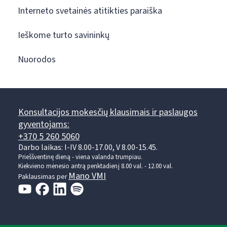
Interneto svetainės atitikties paraiška
Ieškome turto savininkų
Nuorodos
Konsultacijos mokesčių klausimais ir paslaugos
gyventojams:
+370 5 260 5060
Darbo laikas: I-IV 8.00-17.00, V 8.00-15.45.
Prieššventinę dieną - viena valanda trumpiau.
Kiekvieno mėnesio antrą penktadienį 8.00 val. - 12.00 val.
Mano VMI
Paklausimas per