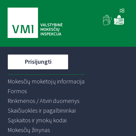
Prisijungti
Mokesčių mokėtojų informacija
Formos
Rinkmenos / Atviri duomenys
Skaičiuoklės ir pagalbininkai
Sąskaitos ir įmokų kodai
Mokesčių žinynas