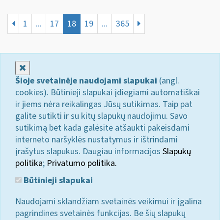
1
...
17
18
19
...
365
Uždaryti
Šioje svetainėje naudojami slapukai
(angl.
cookies). Būtinieji slapukai įdiegiami automatiškai
ir jiems nėra reikalingas Jūsų sutikimas. Taip pat
galite sutikti ir su kitų slapukų naudojimu. Savo
sutikimą bet kada galėsite atšaukti pakeisdami
interneto naršyklės nustatymus ir ištrindami
įrašytus slapukus. Daugiau informacijos
Slapukų
politika
;
Privatumo politika.
Būtinieji slapukai
Naudojami sklandžiam svetainės veikimui ir įgalina
pagrindines svetainės funkcijas. Be šių slapukų