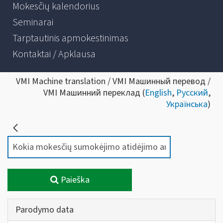
Mokesčių kalendorius
Seminarai
Tarptautinis apmokestinimas
Kontaktai / Apklausa
VMI Machine translation / VMI Машинный перевод /
VMI Машинний переклад (
English
,
Русский
,
Українська
)
Paieška
Parodymo data