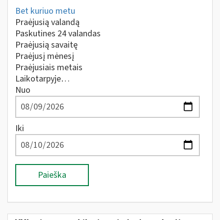
Bet kuriuo metu
Praėjusią valandą
Paskutines 24 valandas
Praėjusią savaitę
Praėjusį mėnesį
Praėjusiais metais
Laikotarpyje…
Nuo
Iki
Paieška