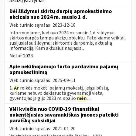
Akcizų įstatymas
Dėl šildymui skirtų durpių apmokestinimo
akcizais nuo 2024 m. sausio 1 d.
Web turinio sąrašas
2023-12-18
Informuojame, kad nuo 2024 m. sausio 1 d. šildymui
skirtos durpės tampa akcizų objektu. Pateikiame veiklai,
susijusiai su šildymui skirtomis durpėmis, aktualią
informaciją. Kam aktualus naujasis...
Metai:
2023
Apie nekilnojamojo turto pardavimo pajamų
apmokestinimą
Web turinio sąrašas
2025-09-11
1.
Ar
reikės mokėti pajamų mokestį, jeigu būstą,
kuriame nebuvo deklaruota gyvenamoji vieta,
gyventojas įsigijo 2023 m. spalio
mėn
....
VMI kviečia nuo COVID-19 finansiškai
nukentėjusias savarankiškas įmones pateikti
paraišką subsidijai
Web turinio sąrašas
2021-01-20