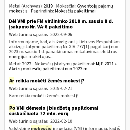
Metai (Archyvas):
2019
Mokesčiai:
Gyventojų pajamų
mokestis
Pagrindinis:
Mokesčių pakeitimai
Dėl VMI prie FM viršininko 2010 m. sausio 8 d.
įsakymo Nr. VA-6 pakeitimo
Web turinio sąrašas
2022-09-06
Informuojame, kad, atsižvelgiant į Lietuvos Respublikos
akcizų įstatymo pakeitimą Nr. XIV-777[1] pagal kurį nuo
2023 m. sausio 1 d. panaikinamas reikalavimas elektros
energijos mokėtojus...
Metai:
2022
Mokesčių įstatymų pakeitimai:
MĮP 2021 »
Akcizų mokesčių pakeitimai nuo 2023 m.
Ar
reikia mokėti žemės mokestį?
Web turinio sąrašas
2019-02-21
Kam reikia mokėti žemės mokestį?
Po
VMI dėmesio į biudžetą papildomai
suskaičiuota 72 mln. eurų
Web turinio sąrašas
2022-02-10
Valstybinė
mokesčių
inspekcija (VMI) informuoja, kad iš