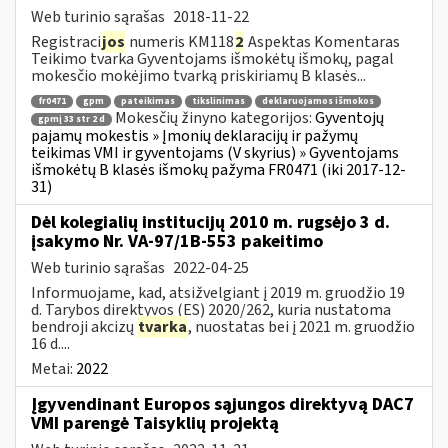
Web turinio sąrašas
2018-11-22
Registraci
jos
numeris KM118
2
Aspektas Komentaras
Teikimo tvarka Gyventojams išmokėtų išmokų, pagal
mokesčio mokėjimo tvarką priskiriamų B klasės...
fr0471
gpm
pateikimas
tikslinimas
deklaruojamos išmokos
Mokesčių žinyno kategorijos:
Gyventojų
gpmį 33 str 2 d
pajamų mokestis » Įmonių deklaracijų ir pažymų
teikimas VMI ir gyventojams (V skyrius) » Gyventojams
išmokėtų B klasės išmokų pažyma FR0471 (iki 2017-12-
31)
Dėl kolegialių institucijų 2010 m. rugsėjo 3 d.
įsakymo Nr. VA-97/1B-553 pakeitimo
Web turinio sąrašas
2022-04-25
Informuojame, kad, atsižvelgiant į 2019 m. gruodžio 19
d. Tarybos direktyvos (ES) 2020/262, kuria nustatoma
bendroji akcizų
tvarka
, nuostatas bei į 2021 m. gruodžio
16 d....
Metai:
2022
Įgyvendinant Europos sąjungos direktyvą DAC7
VMI parengė Taisyklių projektą