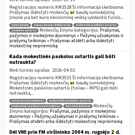
Registracijos numeris KM3528 Ši informacija skelbiama:
Prašymas išdėstyti mokesčių
ar
baudų sumokėjimą
Įmonė yra bet kuris ekonominę veiklą vykdantis fizinis...
viena įmonė
vienos įmonės deklaracija
mokestinė paskolos sutartis
Mokesčių žinyno kategorijos:
Prašymai,
paskolos sutartis
pažymos ir mokėjimo duomenys » Pažymų užsakymas ir
prašymų teikimas » Prašymas atidėti arba išdėstyti
mokestinę nepriemoką
Kada mokestinės paskolos sutartis gali būti
nutraukta?
Web turinio sąrašas
2026-04-02
Registracijos numeris KM3515 Ši informacija skelbiama:
Prašymas išdėstyti mokesčių
ar
baudų sumokėjimą
Mokestinės paskolos sutartis (toliau – MPS) gali būti
nutraukta,...
sutarties nutraukimas
mokestinės paskolos sutartis
Mokesčių
mokestinės paskolos nutraukimas
mps nutraukimas
žinyno kategorijos:
Prašymai, pažymos ir mokėjimo
duomenys » Pažymų užsakymas ir prašymų teikimas »
Prašymas atidėti arba išdėstyti mokestinę nepriemoką
Dėl VMI prie FM viršininko 2004 m. rugsėjo
2
d.