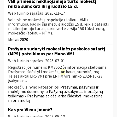
VMI primena: nekilnojamojo turto mokestį
reikia sumokėti iki gruodžio 15 d.
Web turinio sąrašas
2020-11-17
Valstybinė mokesčių inspekcija (toliau – VMI)
informuoja, kad iki šių metų gruodžio 15 d. reikia pateikti
nekilnojamojo turto, kurio vertė viršija 150 tūkst. eurų,
mokesčio (toliau – NTM)...
Metai:
2020
Prašymo sudaryti mokestinės paskolos sutartį
(MPS) pateikimas per Mano VMI
Web turinio sąrašas
2025-07-01
Registracijos numeris KM3552 Ši informacija skelbiama:
Prašymas išdėstyti mokesčių
ar
baudų sumokėjimą
Teises aktai LRS VMI prie LR FM viršininko 2024-10-23
įsakymas...
Mokesčių žinyno kategorijos:
Prašymai, pažymos ir
mokėjimo duomenys » Pažymų užsakymas ir prašymų
teikimas » Prašymas atidėti arba išdėstyti mokestinę
nepriemoką
Kas yra Viena Įmonė?
Web turinio sąrašas
2025-05-13