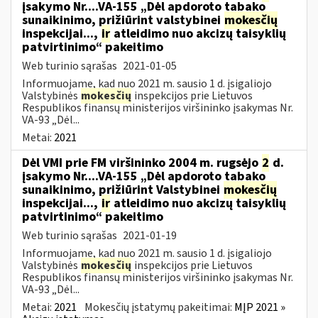
įsakymo Nr....VA-155 „Dėl apdoroto tabako
sunaikinimo, prižiūrint valstybinei
mokesčių
inspekcijai...,
ir
atleidimo nuo akcizų taisyklių
patvirtinimo“ pakeitimo
Web turinio sąrašas
2021-01-05
Informuojame, kad nuo 2021 m. sausio 1 d. įsigaliojo
Valstybinės
mokesčių
inspekcijos prie Lietuvos
Respublikos finansų ministerijos viršininko įsakymas Nr.
VA-93 „Dėl...
Metai:
2021
Dėl VMI prie FM viršininko 2004 m. rugsėjo
2
d.
įsakymo Nr....VA-155 „Dėl apdoroto tabako
sunaikinimo, prižiūrint Valstybinei
mokesčių
inspekcijai...,
ir
atleidimo nuo akcizų taisyklių
patvirtinimo“ pakeitimo
Web turinio sąrašas
2021-01-19
Informuojame, kad nuo 2021 m. sausio 1 d. įsigaliojo
Valstybinės
mokesčių
inspekcijos prie Lietuvos
Respublikos finansų ministerijos viršininko įsakymas Nr.
VA-93 „Dėl...
Metai:
2021
Mokesčių įstatymų pakeitimai:
MĮP 2021 »