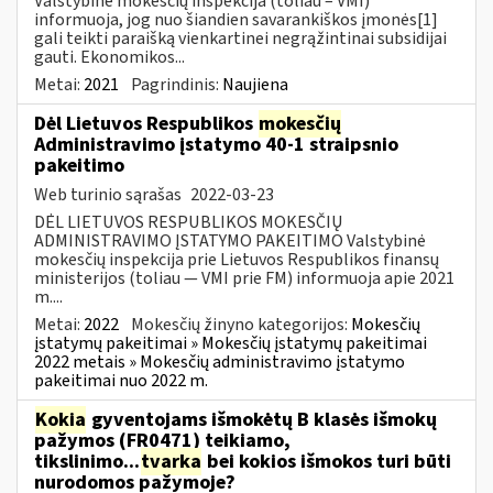
Valstybinė mokesčių inspekcija (toliau – VMI)
informuoja, jog nuo šiandien savarankiškos įmonės[1]
gali teikti paraišką vienkartinei negrąžintinai subsidijai
gauti. Ekonomikos...
Metai:
2021
Pagrindinis:
Naujiena
Dėl Lietuvos Respublikos
mokesčių
Administravimo įstatymo 40-1 straipsnio
pakeitimo
Web turinio sąrašas
2022-03-23
DĖL LIETUVOS RESPUBLIKOS MOKESČIŲ
ADMINISTRAVIMO ĮSTATYMO PAKEITIMO Valstybinė
mokesčių inspekcija prie Lietuvos Respublikos finansų
ministerijos (toliau — VMI prie FM) informuoja apie 2021
m....
Metai:
2022
Mokesčių žinyno kategorijos:
Mokesčių
įstatymų pakeitimai » Mokesčių įstatymų pakeitimai
2022 metais » Mokesčių administravimo įstatymo
pakeitimai nuo 2022 m.
Kokia
gyventojams išmokėtų B klasės išmokų
pažymos (FR0471) teikiamo,
tikslinimo...
tvarka
bei kokios išmokos turi būti
nurodomos pažymoje?