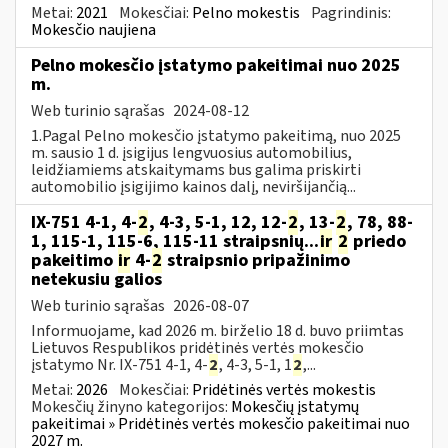
Metai:
2021
Mokesčiai:
Pelno mokestis
Pagrindinis:
Mokesčio naujiena
Pelno mokesčio įstatymo pakeitimai nuo 2025
m.
Web turinio sąrašas
2024-08-12
1.Pagal Pelno mokesčio įstatymo pakeitimą, nuo 2025
m. sausio 1 d. įsigijus lengvuosius automobilius,
leidžiamiems atskaitymams bus galima priskirti
automobilio įsigijimo kainos dalį, neviršijančią...
IX-751 4-1, 4-
2
, 4-3, 5-1, 12, 12-
2
, 13-
2
, 78, 88-
1, 115-1, 115-6, 115-11 straipsnių...
ir
2
priedo
pakeitimo
ir
4-
2
straipsnio pripažinimo
netekusiu galios
Web turinio sąrašas
2026-08-07
Informuojame, kad 2026 m. birželio 18 d. buvo priimtas
Lietuvos Respublikos pridėtinės vertės mokesčio
įstatymo Nr. IX-751 4-1, 4-
2
, 4-3, 5-1, 1
2
,...
Metai:
2026
Mokesčiai:
Pridėtinės vertės mokestis
Mokesčių žinyno kategorijos:
Mokesčių įstatymų
pakeitimai » Pridėtinės vertės mokesčio pakeitimai nuo
2027 m.