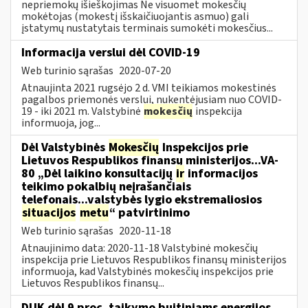
nepriemokų išieškojimas Ne visuomet mokesčių
mokėtojas (mokestį išskaičiuojantis asmuo) gali
įstatymų nustatytais terminais sumokėti mokesčius...
Informacija verslui dėl COVID-19
Web turinio sąrašas
2020-07-20
Atnaujinta 2021 rugsėjo 2 d. VMI teikiamos mokestinės
pagalbos priemonės verslui, nukentėjusiam nuo COVID-
19 - iki 2021 m. Valstybinė
mokesčių
inspekcija
informuoja, jog...
Dėl Valstybinės
Mokesčių
Inspekcijos prie
Lietuvos Respublikos finansų ministerijos...VA-
80 „Dėl laikino konsultacijų
ir
informacijos
teikimo pokalbių neįrašančiais
telefonais...valstybės lygio ekstremaliosios
situacijos
metu
“ patvirtinimo
Web turinio sąrašas
2020-11-18
Atnaujinimo data: 2020-11-18 Valstybinė mokesčių
inspekcija prie Lietuvos Respublikos finansų ministerijos
informuoja, kad Valstybinės mokesčių inspekcijos prie
Lietuvos Respublikos finansų...
DUK dėl 9 proc. taikymo buitiniams energijos