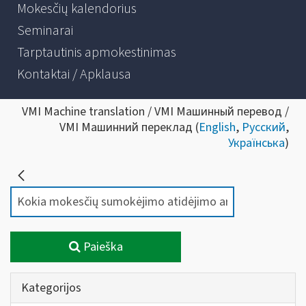
Mokesčių kalendorius
Seminarai
Tarptautinis apmokestinimas
Kontaktai / Apklausa
VMI Machine translation / VMI Машинный перевод /
VMI Машинний переклад (
English
,
Русский
,
Українська
)
Paieška
Kategorijos