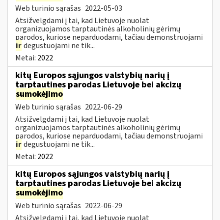
Web turinio sąrašas
2022-05-03
Atsižvelgdami į tai, kad Lietuvoje nuolat
organizuojamos tarptautinės alkoholinių gėrimų
parodos, kuriose neparduodami, tačiau demonstruojami
ir
degustuojami ne tik...
Metai:
2022
kitų Europos sąjungos valstybių narių į
tarptautines parodas Lietuvoje bei akcizų
sumokėjimo
Web turinio sąrašas
2022-06-29
Atsižvelgdami į tai, kad Lietuvoje nuolat
organizuojamos tarptautinės alkoholinių gėrimų
parodos, kuriose neparduodami, tačiau demonstruojami
ir
degustuojami ne tik...
Metai:
2022
kitų Europos sąjungos valstybių narių į
tarptautines parodas Lietuvoje bei akcizų
sumokėjimo
Web turinio sąrašas
2022-06-29
Atsižvelgdami į tai, kad Lietuvoje nuolat