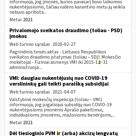
informuoja, jog įmonės, kurios pavasarį buvo laikomos
nukentėjusiomis, tačiau rudens karantino metu jų veikla
nebuvo apribota...
Metai:
2021
Privalomojo sveikatos draudimo (toliau - PSD)
įmokos
Web turinio sąrašas
2020-02-27
Pagrindinis teisės aktas - Lietuvos Respublikos
sveikatos draudimo įstatymas (toliau – SDĮ). Mokesčio
mokėtojai - Fiziniai asmenys VMI iki 2015-1
2
-31
administruoja:...
VMI: daugiau nukentėjusių nuo COVID-19
verslininkų gali teikti paraišką subsidijai
Web turinio sąrašas
2021-04-07
Valstybinė mokesčių inspekcija (toliau – VMI)
informuoja, jog įsigaliojus subsidijų nuo COVID-19
nukentėjusioms įmonėms Aprašo pakeitimui,
individualioms įmonėms, mažosioms bendrijoms,...
Metai:
2021
Dėl tiesioginio PVM
ir
(arba) akcizų lengvatų