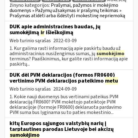
juridiniai asmenys
išdėstymo tvarka
ekstremali situacija
žinyno kategorijos:
Prašymai, pažymos ir mokėjimo
duomenys » Pažymų užsakymas ir prašymų teikimas »
Prašymas atidėti arba išdėstyti mokestinę nepriemoką
DUK apie administracines baudas, jų
sumokėjimą
ir
išieškojimą
Web turinio sąrašas
2022-03-09
1. Kur galima rasti informaciją apie paskirtų baudų už
administracinius nusižengimus sumas, jų
sumokėjimo
terminus? Paaiškinimus, kur galite rasti informaciją apie
paskirtų...
DUK dėl PVM deklaracijos (formos FR0600)
vertinimo PVM deklaracijos pateikimo
metu
Web turinio sąrašas
2024-09-09
1. Kokie nauji duomenys bus vertinami pateikus PVM
deklaraciją FR0600? PVM mokėtojo pateiktoje PVM
deklaracijoje (formoje FR0600) deklaruota pardavimo
PVM suma bus lyginama su to paties mokestinio...
kitų Europos sąjungos valstybių narių į
tarptautines parodas Lietuvoje bei akcizų
sumokėjimo