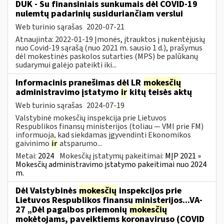
DUK - Su finansiniais sunkumais dėl COVID-19
nulemtų padarinių susiduriančiam verslui
Web turinio sąrašas
2020-07-21
Atnaujinta: 2022-01-19 Įmonės, įtrauktos į nukentėjusių
nuo Covid-19 sąrašą (nuo 2021 m. sausio 1 d.), prašymus
dėl mokestinės paskolos sutarties (MPS) be palūkanų
sudarymui galėjo pateikti iki...
Informacinis pranešimas dėl LR
mokesčių
administravimo įstatymo
ir
kitų teisės aktų
Web turinio sąrašas
2024-07-19
Valstybinė mokesčių inspekcija prie Lietuvos
Respublikos finansų ministerijos (toliau — VMI prie FM)
informuoja, kad siekdamas įgyvendinti Ekonomikos
gaivinimo
ir
atsparumo...
Metai:
2024
Mokesčių įstatymų pakeitimai:
MĮP 2021 »
Mokesčių administravimo įstatymo pakeitimai nuo 2024
m.
Dėl Valstybinės
mokesčių
inspekcijos prie
Lietuvos Respublikos finansų ministerijos...VA-
27 „Dėl pagalbos priemonių
mokesčių
mokėtojams, paveiktiems koronaviruso (COVID