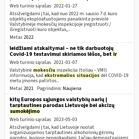
Web turinio sąrašas
2022-01-27
Atsižvelgdami į tai, kad nuo 2022 m. sausio 7 d. kuro
objektų eksploatuotojams panaikinta prievolė
Valstybinėje mokesčių inspekcijoje įregistruoti /
išregistruoti kuro objektus,...
Metai:
2022
leidžiami atskaitymai – ne tik darbuotojų
Covid-19 testavimui skiriamos lėšos, bet
ir
Web turinio sąrašas
2021-01-07
Valstybinė
mokesčių
inspekcija (toliau – VMI)
informuoja, kad
ekstremalios
situacijos
dėl COVID-19
metu įmonės patirtos...
Metai:
2021
Pagrindinis:
Naujiena
kitų Europos sąjungos valstybių narių į
tarptautines parodas Lietuvoje bei akcizų
sumokėjimo
Web turinio sąrašas
2023-05-03
Atsižvelgdami į tai, kad Lietuvoje nuolat
organizuojamos tarptautinės alkoholinių gėrimų
parodos, kuriose neparduodami, tačiau demonstruojami