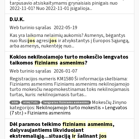
tarpusavio atsiskaitymams grynaisiais pinigais nuo
2022-11-01? Nuo 2022-11-01 įsigalioja...
D.U.K.
Web turinio sąrašas
2022-05-19
Kas yra laikoma nelaimių aukomis? Asmenys, bėgantys
nuo Rusi
jos
agresi
jos
ir atvykstantys į Europos Sąjungą,
arba asmenys, nukentėję nuo...
Kokios nekilnojamojo turto mokesčio lengvatos
taikomos
fiziniams
asmenims
?
Web turinio sąrašas
2026-01-07
Registracijos numeris KM1580 Ši informacija skelbiama:
Fiziniams asmenims Fiziniams asmenims nekilnojamojo
turto mokesčiu neapmokestinamas toks nekilnojamasis
turtas, kuris: nekilnojamasis turtas...
Mokesčių žinyno
ntm
ntmį 7 str.
lengvatos fiziniams asmenims
kategorijos:
Nekilnojamojo turto mokestis » Lengvatos
(7 str.) » Fiziniams asmenims
Dėl paramos teikimo
fiziniams
asmenims
,
dalyvaujantiems likviduojant
ekstremaliąją...situaciją
ir
šalinant
jos