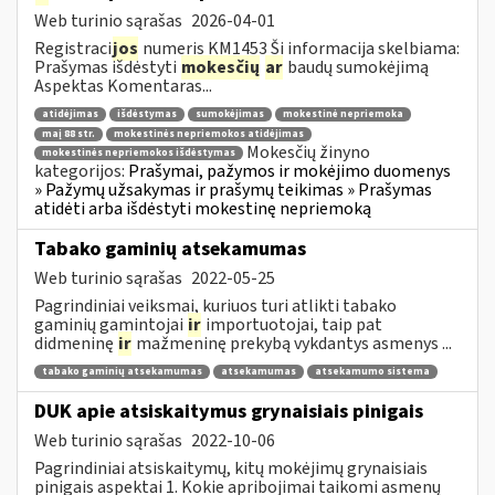
Web turinio sąrašas
2026-04-01
Registraci
jos
numeris KM1453 Ši informacija skelbiama:
Prašymas išdėstyti
mokesčių
ar
baudų sumokėjimą
Aspektas Komentaras...
atidėjimas
išdėstymas
sumokėjimas
mokestinė nepriemoka
maį 88 str.
mokestinės nepriemokos atidėjimas
Mokesčių žinyno
mokestinės nepriemokos išdėstymas
kategorijos:
Prašymai, pažymos ir mokėjimo duomenys
» Pažymų užsakymas ir prašymų teikimas » Prašymas
atidėti arba išdėstyti mokestinę nepriemoką
Tabako gaminių atsekamumas
Web turinio sąrašas
2022-05-25
Pagrindiniai veiksmai, kuriuos turi atlikti tabako
gaminių gamintojai
ir
importuotojai, taip pat
didmeninę
ir
mažmeninę prekybą vykdantys asmenys ...
tabako gaminių atsekamumas
atsekamumas
atsekamumo sistema
DUK apie atsiskaitymus grynaisiais pinigais
Web turinio sąrašas
2022-10-06
Pagrindiniai atsiskaitymų, kitų mokėjimų grynaisiais
pinigais aspektai 1. Kokie apribojimai taikomi asmenų