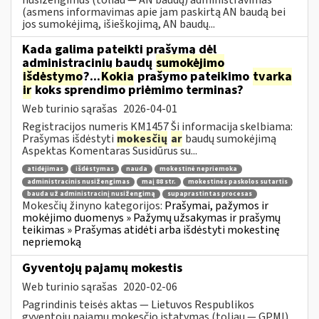
(asmens informavimas apie jam paskirtą AN baudą bei
jos sumokėjimą, išieškojimą, AN baudų...
Kada galima pateikti prašymą dėl
administracinių baudų
sumokėjimo
išdėstymo
?...
Kokia
prašymo pateikimo
tvarka
ir
koks sprendimo priėmimo terminas?
Web turinio sąrašas
2026-04-01
Registracijos numeris KM1457 Ši informacija skelbiama:
Prašymas išdėstyti
mokesčių
ar
baudų sumokėjimą
Aspektas Komentaras Susidūrus su...
atidėjimas
išdėstymas
nauda
mokestinė nepriemoka
administracinis nusižengimas
maį 88 str.
mokestinės paskolos sutartis
bauda už administracinį nusižengimą
supaprastintas procesas
Mokesčių žinyno kategorijos:
Prašymai, pažymos ir
mokėjimo duomenys » Pažymų užsakymas ir prašymų
teikimas » Prašymas atidėti arba išdėstyti mokestinę
nepriemoką
Gyventojų pajamų mokestis
Web turinio sąrašas
2020-02-06
Pagrindinis teisės aktas — Lietuvos Respublikos
gyventojų pajamų mokesčio įstatymas (toliau — GPMĮ).