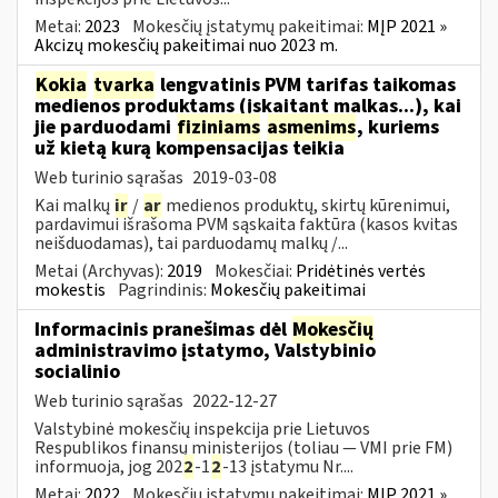
Metai:
2023
Mokesčių įstatymų pakeitimai:
MĮP 2021 »
Akcizų mokesčių pakeitimai nuo 2023 m.
Kokia
tvarka
lengvatinis PVM tarifas taikomas
medienos produktams (įskaitant malkas...), kai
jie parduodami
fiziniams
asmenims
, kuriems
už kietą kurą kompensacijas teikia
Web turinio sąrašas
2019-03-08
Kai malkų
ir
/
ar
medienos produktų, skirtų kūrenimui,
pardavimui išrašoma PVM sąskaita faktūra (kasos kvitas
neišduodamas), tai parduodamų malkų /...
Metai (Archyvas):
2019
Mokesčiai:
Pridėtinės vertės
mokestis
Pagrindinis:
Mokesčių pakeitimai
Informacinis pranešimas dėl
Mokesčių
administravimo įstatymo, Valstybinio
socialinio
Web turinio sąrašas
2022-12-27
Valstybinė mokesčių inspekcija prie Lietuvos
Respublikos finansų ministerijos (toliau — VMI prie FM)
informuoja, jog 202
2
-1
2
-13 įstatymu Nr....
Metai:
2022
Mokesčių įstatymų pakeitimai:
MĮP 2021 »