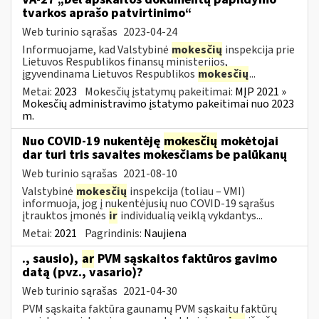
tvarkos aprašo patvirtinimo“
Web turinio sąrašas
2023-04-24
Informuojame, kad Valstybinė
mokesčių
inspekcija prie
Lietuvos Respublikos finansų ministerijos,
įgyvendinama Lietuvos Respublikos
mokesčių
...
Metai:
2023
Mokesčių įstatymų pakeitimai:
MĮP 2021 »
Mokesčių administravimo įstatymo pakeitimai nuo 2023
m.
Nuo COVID-19 nukentėję
mokesčių
mokėtojai
dar turi tris savaites mokesčiams be palūkanų
Web turinio sąrašas
2021-08-10
Valstybinė
mokesčių
inspekcija (toliau – VMI)
informuoja, jog į nukentėjusių nuo COVID-19 sąrašus
įtrauktos įmonės
ir
individualią veiklą vykdantys...
Metai:
2021
Pagrindinis:
Naujiena
., sausio),
ar
PVM sąskaitos faktūros gavimo
datą (pvz., vasario)?
Web turinio sąrašas
2021-04-30
PVM sąskaita faktūra gaunamų PVM sąskaitų faktūrų