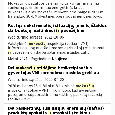
Mokestinių pagalbos priemonių taikymas finansinių
sunkumų turintiems nuo energetinės krizės
nukentėjusiems mokesčių mokėtojams baigėsi 2023 m.
balandžio 30 d. Mokestinės pagalbos priemonės buvo...
Kol tęsis ekstremalioji situacija, įmonių išlaidos
darbuotojų maitinimui
ir
pavežėjimui
Web turinio sąrašas
2021-10-06
Valstybinė
mokesčių
inspekcija (toliau – VMI)
informuoja, jog nuo šiol įmonės darbuotojų maitinimui
ir
pavežėjimui į darbą patiriamas išlaidas gali...
Metai:
2021
Pagrindinis:
Naujiena
Dėl
mokesčių
atidėjimo
besikreipiančius
gyventojus VMI sprendimas pasieks greičiau
Web turinio sąrašas
2020-07-20
2020 m. liepos 16 d., Vilnius. Valstybinė
mokesčių
inspekcija (toliau – VMI) informuoja, kad gyventojų
patogumui supaprastino mokestinių paskolų sutarčių
(toliau – MPS)...
Dėl pasikeitimų, susijusių su energinių (naftos)
produktų apskaita
ir
ataskaitų teikimu