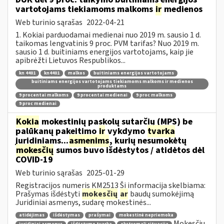
vartotojams tiekiamoms malkoms
ir
medienos
Web turinio sąrašas
2022-04-21
1. Kokiai parduodamai medienai nuo 2019 m. sausio 1 d.
taikomas lengvatinis 9 proc. PVM tarifas? Nuo 2019 m.
sausio 1 d. buitiniams energijos vartotojams, kaip jie
apibrėžti Lietuvos Respublikos...
kn 4401
kn4401
malkos
buitiniams energijos vartotojams
buitiniams energijos vartotojams tiekiamoms malkoms ir medienos
produktams
9 procentai malkoms
9 procentai medienai
9 proc malkoms
9 proc medienai
Kokia
mokestinių paskolų sutarčių (MPS) be
palūkanų pakeitimo
ir
vykdymo
tvarka
juridiniams...
asmenims
, kurių nesumokėtų
mokesčių
sumos buvo išdėstytos / atidėtos dėl
COVID-19
Web turinio sąrašas
2025-01-29
Registracijos numeris KM2513 Ši informacija skelbiama:
Prašymas išdėstyti
mokesčių
ar
baudų sumokėjimą
Juridiniai asmenys, sudarę mokestinės...
atidėjimas
išdėstymas
prašymai
mokestinė nepriemoka
Mokesčių