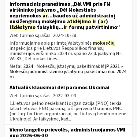
Informacinis pranešimas „Dėl VMI prie FM
viršininko įsakymo „Dėl Mokestinės
nepriemokos
ar
...baudos už administracinį
nusižengimą mokėjimo
atidėjimo
ir
(
ar
)
išdėstymo
taisyklių...
ir
formų patvirtinimo“
Web turinio sąrašas
2024-10-28
Informuojame apie priimtą Valstybinės
mokesčių
inspekcijos prie Lietuvos Respublikos finansų
ministerijos viršininko 2024 m. spalio 23 d. įsakymą Nr.
VA-83 „Dėl mokestinės...
Metai:
2024
Mokesčių įstatymų pakeitimai:
MĮP 2021 »
Mokesčių administravimo įstatymo pakeitimai nuo 2024
m.
Aktualūs klausimai dėl paramos Ukrainai
Web turinio sąrašas
2022-03-03
1.Lietuvos pelno nesiekianti organizacija (PNO) teikia
kitai Lietuvos PNO paramą, o ši perveda Ukrainos PNO
(ne tarptautinei organizacijai, ne Lietuvių bendruomenei
Ukrainoje). Ar laikysime, kad...
Vieno langelio prievolės, administruojamos VMI
nuo 2026-06-30