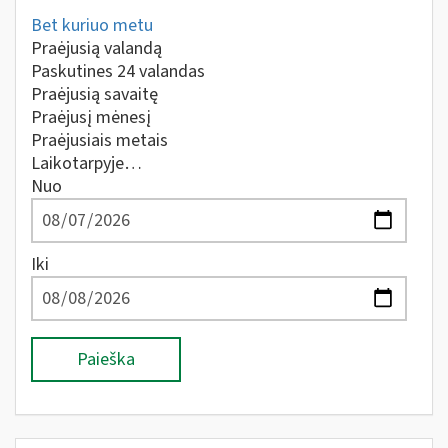
Bet kuriuo metu
Praėjusią valandą
Paskutines 24 valandas
Praėjusią savaitę
Praėjusį mėnesį
Praėjusiais metais
Laikotarpyje…
Nuo
Iki
Paieška