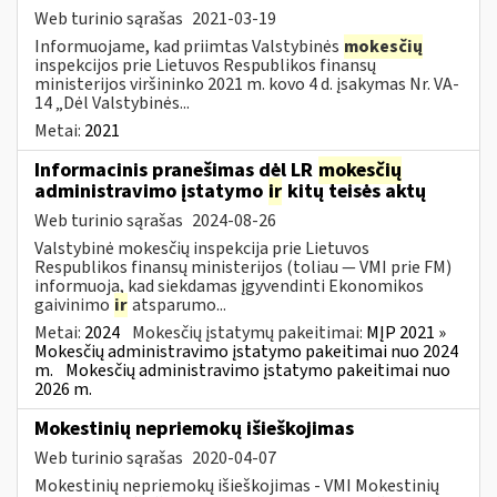
Web turinio sąrašas
2021-03-19
Informuojame, kad priimtas Valstybinės
mokesčių
inspekcijos prie Lietuvos Respublikos finansų
ministerijos viršininko 2021 m. kovo 4 d. įsakymas Nr. VA-
14 „Dėl Valstybinės...
Metai:
2021
Informacinis pranešimas dėl LR
mokesčių
administravimo įstatymo
ir
kitų teisės aktų
Web turinio sąrašas
2024-08-26
Valstybinė mokesčių inspekcija prie Lietuvos
Respublikos finansų ministerijos (toliau — VMI prie FM)
informuoja, kad siekdamas įgyvendinti Ekonomikos
gaivinimo
ir
atsparumo...
Metai:
2024
Mokesčių įstatymų pakeitimai:
MĮP 2021 »
Mokesčių administravimo įstatymo pakeitimai nuo 2024
m.
Mokesčių administravimo įstatymo pakeitimai nuo
2026 m.
Mokestinių nepriemokų išieškojimas
Web turinio sąrašas
2020-04-07
Mokestinių nepriemokų išieškojimas - VMI Mokestinių