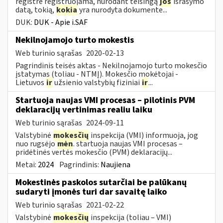
registre registruojama, nurodant teisingą
jos
išrašymo
datą, tokią,
kokia
yra nurodyta dokumente...
DUK:
DUK - Apie i.SAF
Nekilnojamojo turto mokestis
Web turinio sąrašas
2020-02-13
Pagrindinis teisės aktas - Nekilnojamojo turto mokesčio
įstatymas (toliau - NTMĮ). Mokesčio mokėtojai -
Lietuvos
ir
užsienio valstybių fiziniai
ir
...
Startuoja naujas VMI procesas – pilotinis PVM
deklaracijų vertinimas realiu laiku
Web turinio sąrašas
2024-09-11
Valstybinė
mokesčių
inspekcija (VMI) informuoja, jog
nuo rugsėjo
mėn
. startuoja naujas VMI procesas –
pridėtinės vertės mokesčio (PVM) deklaracijų...
Metai:
2024
Pagrindinis:
Naujiena
Mokestinės paskolos sutarčiai be palūkanų
sudaryti įmonės turi dar savaitę laiko
Web turinio sąrašas
2021-02-22
Valstybinė
mokesčių
inspekcija (toliau – VMI)