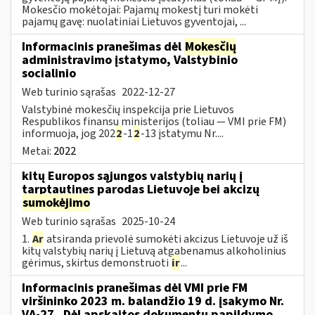
Mokesčio mokėtojai: Pajamų mokestį turi mokėti
pajamų gavę: nuolatiniai Lietuvos gyventojai, ...
Informacinis pranešimas dėl
Mokesčių
administravimo įstatymo, Valstybinio
socialinio
Web turinio sąrašas
2022-12-27
Valstybinė mokesčių inspekcija prie Lietuvos
Respublikos finansų ministerijos (toliau — VMI prie FM)
informuoja, jog 202
2
-1
2
-13 įstatymu Nr....
Metai:
2022
kitų Europos sąjungos valstybių narių į
tarptautines parodas Lietuvoje bei akcizų
sumokėjimo
Web turinio sąrašas
2025-10-24
1.
Ar
atsiranda prievolė sumokėti akcizus Lietuvoje už iš
kitų valstybių narių į Lietuvą atgabenamus alkoholinius
gėrimus, skirtus demonstruoti
ir
...
Informacinis pranešimas dėl VMI prie FM
viršininko 2023 m. balandžio 19 d. įsakymo Nr.
VA-27 „Dėl apskaitos dokumentų papildymo