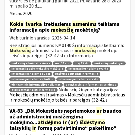
sutarties be palūkanų gali iki 2021 m. vasario 28 d. 2020
m. spalio 20 d.,...
Metai:
2020
Kokia
tvarka
tretiesiems
asmenims
teikiama
informacija apie
mokesčių
mokėtoją?
Web turinio sąrašas
2025-04-14
Registracijos numeris KM0140 Ši informacija skelbiama:
Mokesčių
administratoriaus ir
mokesčių
mokėtojo
teisės ir pareigos (32-42 str.) Informacija...
mokesčių administravimas
maį 38 str.
maį 39 str.
mokesčių mokėtojas
informacija apie mokesčių mokėtoją
informacijos teikimo tvarka
informacijos teikimo būdai
prašymas suteikti informaciją
informacijos teikimas žodžiu
informacijos teikimas raštu
vienkartinis informacijos teikimas
daugkartinis informacijos teikimas
Mokesčių žinyno kategorijos:
atsisakymas teikti informaciją
Mokesčių administravimas » Mokesčių administratoriaus
ir mokesčių mokėtojo teisės ir pareigos (32-42 s
VA-83 „Dėl Mokestinės nepriemokos
ar
baudos
už administracinį nusižengimą
mokėjimo...
atidėjimo
ir
(
ar
)
išdėstymo
taisyklių
ir
formų patvirtinimo“ pakeitimo“