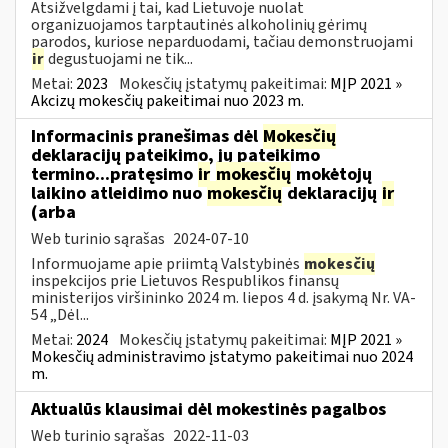
Atsižvelgdami į tai, kad Lietuvoje nuolat
organizuojamos tarptautinės alkoholinių gėrimų
parodos, kuriose neparduodami, tačiau demonstruojami
ir
degustuojami ne tik...
Metai:
2023
Mokesčių įstatymų pakeitimai:
MĮP 2021 »
Akcizų mokesčių pakeitimai nuo 2023 m.
Informacinis pranešimas dėl
Mokesčių
deklaracijų pateikimo, jų pateikimo
termino...pratęsimo
ir
mokesčių
mokėtojų
laikino atleidimo nuo
mokesčių
deklaracijų
ir
(arba
Web turinio sąrašas
2024-07-10
Informuojame apie priimtą Valstybinės
mokesčių
inspekcijos prie Lietuvos Respublikos finansų
ministerijos viršininko 2024 m. liepos 4 d. įsakymą Nr. VA-
54 „Dėl...
Metai:
2024
Mokesčių įstatymų pakeitimai:
MĮP 2021 »
Mokesčių administravimo įstatymo pakeitimai nuo 2024
m.
Aktualūs klausimai dėl mokestinės pagalbos
Web turinio sąrašas
2022-11-03