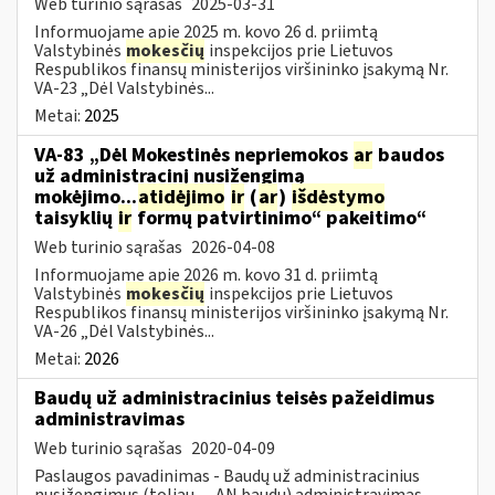
Web turinio sąrašas
2025-03-31
Informuojame apie 2025 m. kovo 26 d. priimtą
Valstybinės
mokesčių
inspekcijos prie Lietuvos
Respublikos finansų ministerijos viršininko įsakymą Nr.
VA-23 „Dėl Valstybinės...
Metai:
2025
VA-83 „Dėl Mokestinės nepriemokos
ar
baudos
už administracinį nusižengimą
mokėjimo...
atidėjimo
ir
(
ar
)
išdėstymo
taisyklių
ir
formų patvirtinimo“ pakeitimo“
Web turinio sąrašas
2026-04-08
Informuojame apie 2026 m. kovo 31 d. priimtą
Valstybinės
mokesčių
inspekcijos prie Lietuvos
Respublikos finansų ministerijos viršininko įsakymą Nr.
VA-26 „Dėl Valstybinės...
Metai:
2026
Baudų už administracinius teisės pažeidimus
administravimas
Web turinio sąrašas
2020-04-09
Paslaugos pavadinimas - Baudų už administracinius
nusižengimus (toliau — AN baudų) administravimas