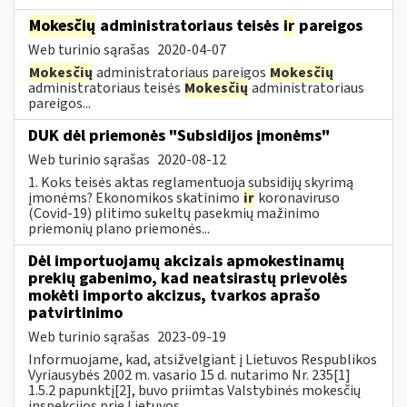
Mokesčių
administratoriaus teisės
ir
pareigos
Web turinio sąrašas
2020-04-07
Mokesčių
administratoriaus pareigos
Mokesčių
administratoriaus teisės
Mokesčių
administratoriaus
pareigos...
DUK dėl priemonės "Subsidijos įmonėms"
Web turinio sąrašas
2020-08-12
1. Koks teisės aktas reglamentuoja subsidijų skyrimą
įmonėms? Ekonomikos skatinimo
ir
koronaviruso
(Covid-19) plitimo sukeltų pasekmių mažinimo
priemonių plano priemonės...
Dėl importuojamų akcizais apmokestinamų
prekių gabenimo, kad neatsirastų prievolės
mokėti importo akcizus, tvarkos aprašo
patvirtinimo
Web turinio sąrašas
2023-09-19
Informuojame, kad, atsižvelgiant į Lietuvos Respublikos
Vyriausybės 2002 m. vasario 15 d. nutarimo Nr. 235[1]
1.5.2 papunktį[2], buvo priimtas Valstybinės mokesčių
inspekcijos prie Lietuvos...