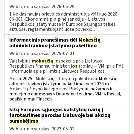
Web turinio sąrašas
2026-06-29
1.Kokias naujas prievoles administruoja VMI nuo 2026-
06-30? -Ekonominė piniginė sankcija – Lietuvos
Respublikos įstatymuose ir Europos Sąjungos teisės
aktuose, reglamentuojančiuose poveikio...
Informacinis pranešimas dėl
Mokesčių
administravimo įstatymo pakeitimo
Web turinio sąrašas
2025-07-01
Valstybinė
mokesčių
inspekcija prie Lietuvos
Respublikos finansų ministeri
jos
(toliau — VMI prie FM)
informuoja apie priimtus Lietuvos Respublikos...
Metai:
2025
Mokesčių įstatymų pakeitimai:
Mokesčių
administravimo įstatymo pakeitimai nuo 2026 m.
Mokesčių žinyno kategorijos:
Prašymai, pažymos ir
mokėjimo duomenys » Duomenų teikimas VMI » Raštai,
paaiškinimai Fintech
kitų Europos sąjungos valstybių narių į
tarptautines parodas Lietuvoje bei akcizų
sumokėjimo
Web turinio sąrašas
2023-05-03