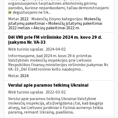
organizuojamos tarptautinės alkoholinių gėrimų
parodos, kuriose neparduodami, tačiau demonstruojami
ir
degustuojami ne tik...
Metai:
2022
Mokesčių žinyno kategorijos:
Mokesčių
įstatymų pakeitimai » Mokesčių įstatymų pakeitimai
2022 metais » Akcizų pakeitimai 2022 m.
Dėl VMI prie FM viršininko 2024 m. kovo 29 d.
įsakymo Nr. VA-33
Web turinio sąrašas
2024-04-02
Informuojame, kad 2024 m. kovo 29 d. priimtas
Valstybinės mokesčių inspekcijos prie Lietuvos
Respublikos finansų ministerijos viršininko įsakymas Nr.
VA-33 „Dėl Elektroninio kvito naudojimo...
Metai:
2024
Verslui apie paramos teikimą Ukrainai
Web turinio sąrašas
2022-03-02
Verslui apie paramos teikimą Ukrainai Valstybinė
mokesčių inspekcija, atsižvelgdama į tai, kad daugėja
atvejų, kai Lietuvos juridiniai ir fiziniai asmenys teikia
paramą, remiant Ukrainą, paaiškina...