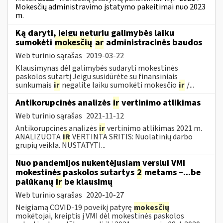
Mokesčių administravimo įstatymo pakeitimai nuo 2023
m.
Ką daryti, jeigu neturiu galimybės laiku
sumokėti
mokesčių
ar
administracinės baudos
Web turinio sąrašas
2019-03-22
Klausimynas dėl galimybės sudaryti mokestinės
paskolos sutartį Jeigu susidūrėte su finansiniais
sunkumais
ir
negalite laiku sumokėti mokesčio
ir
/...
Antikorupcinės analizės
ir
vertinimo atlikimas
Web turinio sąrašas
2021-11-12
Antikorupcinės analizės
ir
vertinimo atlikimas 2021 m.
ANALIZUOTA
IR
VERTINTA SRITIS: Nuolatinių darbo
grupių veikla. NUSTATYTI...
Nuo pandemijos nukentėjusiam verslui VMI
mokestinės paskolos sutartys
2
metams –...be
palūkanų
ir
be klausimų
Web turinio sąrašas
2020-10-27
Neigiamą COVID-19 poveikį patyrę
mokesčių
mokėtojai, kreiptis į VMI dėl mokestinės paskolos