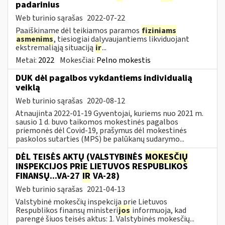
padarinius
Web turinio sąrašas
2022-07-22
Paaiškiname dėl teikiamos paramos
fiziniams
asmenims
, tiesiogiai dalyvaujantiems likviduojant
ekstremaliąją situaciją
ir
...
Metai:
2022
Mokesčiai:
Pelno mokestis
DUK dėl pagalbos vykdantiems individualią
veiklą
Web turinio sąrašas
2020-08-12
Atnaujinta 2022-01-19 Gyventojai, kuriems nuo 2021 m.
sausio 1 d. buvo taikomos mokestinės pagalbos
priemonės dėl Covid-19, prašymus dėl mokestinės
paskolos sutarties (MPS) be palūkanų sudarymo...
DĖL TEISĖS AKTŲ (VALSTYBINĖS
MOKESČIŲ
INSPEKCIJOS PRIE LIETUVOS RESPUBLIKOS
FINANSŲ...VA-27
IR
VA-28)
Web turinio sąrašas
2021-04-13
Valstybinė mokesčių inspekcija prie Lietuvos
Respublikos finansų ministeri
jos
informuoja, kad
parengė šiuos teisės aktus: 1. Valstybinės mokesčių...