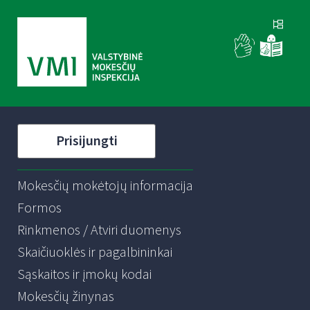
Prisijungti
Mokesčių mokėtojų informacija
Formos
Rinkmenos / Atviri duomenys
Skaičiuoklės ir pagalbininkai
Sąskaitos ir įmokų kodai
Mokesčių žinynas