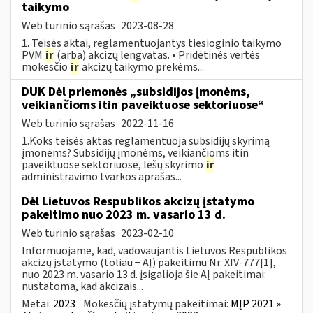
taikymo
Web turinio sąrašas
2023-08-28
1. Teisės aktai, reglamentuojantys tiesioginio taikymo
PVM
ir
(arba) akcizų lengvatas. • Pridėtinės vertės
mokesčio
ir
akcizų taikymo prekėms...
DUK Dėl priemonės „subsidijos įmonėms,
veikiančioms itin paveiktuose sektoriuose“
Web turinio sąrašas
2022-11-16
1.Koks teisės aktas reglamentuoja subsidijų skyrimą
įmonėms? Subsidijų įmonėms, veikiančioms itin
paveiktuose sektoriuose, lėšų skyrimo
ir
administravimo tvarkos aprašas...
Dėl Lietuvos Respublikos akcizų įstatymo
pakeitimo nuo 2023 m. vasario 13 d.
Web turinio sąrašas
2023-02-10
Informuojame, kad, vadovaujantis Lietuvos Respublikos
akcizų įstatymo (toliau − AĮ) pakeitimu Nr. XIV-777[1],
nuo 2023 m. vasario 13 d. įsigalioja šie AĮ pakeitimai:
nustatoma, kad akcizais...
Metai:
2023
Mokesčių įstatymų pakeitimai:
MĮP 2021 »