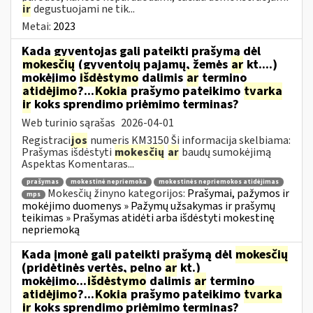
ir
degustuojami ne tik...
Metai:
2023
Kada gyventojas gali pateikti prašymą dėl
mokesčių
(gyventojų pajamų, žemės
ar
kt....)
mokėjimo
išdėstymo
dalimis
ar
termino
atidėjimo
?...
Kokia
prašymo pateikimo
tvarka
ir
koks sprendimo priėmimo terminas?
Web turinio sąrašas
2026-04-01
Registraci
jos
numeris KM3150 Ši informacija skelbiama:
Prašymas išdėstyti
mokesčių
ar
baudų sumokėjimą
Aspektas Komentaras...
prašymas
mokestinė nepriemoka
mokestinės nepriemokos atidėjimas
Mokesčių žinyno kategorijos:
Prašymai, pažymos ir
mps
mokėjimo duomenys » Pažymų užsakymas ir prašymų
teikimas » Prašymas atidėti arba išdėstyti mokestinę
nepriemoką
Kada įmonė gali pateikti prašymą dėl
mokesčių
(pridėtinės vertės, pelno
ar
kt.)
mokėjimo...
išdėstymo
dalimis
ar
termino
atidėjimo
?...
Kokia
prašymo pateikimo
tvarka
ir
koks sprendimo priėmimo terminas?