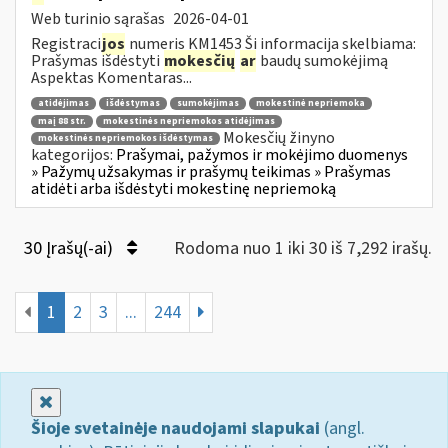
Web turinio sąrašas
2026-04-01
Registraci
jos
numeris KM1453 Ši informacija skelbiama:
Prašymas išdėstyti
mokesčių
ar
baudų sumokėjimą
Aspektas Komentaras...
atidėjimas
išdėstymas
sumokėjimas
mokestinė nepriemoka
maį 88 str.
mokestinės nepriemokos atidėjimas
Mokesčių žinyno
mokestinės nepriemokos išdėstymas
kategorijos:
Prašymai, pažymos ir mokėjimo duomenys
» Pažymų užsakymas ir prašymų teikimas » Prašymas
atidėti arba išdėstyti mokestinę nepriemoką
30 Įrašų(-ai)
Rodoma nuo 1 iki 30 iš 7,292 irašų.
1
2
3
...
244
Uždaryti
Šioje svetainėje naudojami slapukai
(angl.