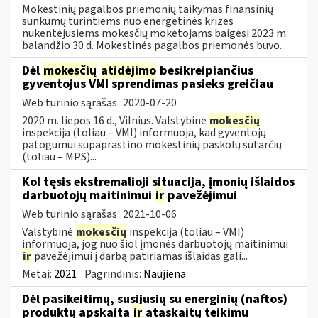
Mokestinių pagalbos priemonių taikymas finansinių
sunkumų turintiems nuo energetinės krizės
nukentėjusiems mokesčių mokėtojams baigėsi 2023 m.
balandžio 30 d. Mokestinės pagalbos priemonės buvo...
Dėl
mokesčių
atidėjimo
besikreipiančius
gyventojus VMI sprendimas pasieks greičiau
Web turinio sąrašas
2020-07-20
2020 m. liepos 16 d., Vilnius. Valstybinė
mokesčių
inspekcija (toliau – VMI) informuoja, kad gyventojų
patogumui supaprastino mokestinių paskolų sutarčių
(toliau – MPS)...
Kol tęsis ekstremalioji situacija, įmonių išlaidos
darbuotojų maitinimui
ir
pavežėjimui
Web turinio sąrašas
2021-10-06
Valstybinė
mokesčių
inspekcija (toliau – VMI)
informuoja, jog nuo šiol įmonės darbuotojų maitinimui
ir
pavežėjimui į darbą patiriamas išlaidas gali...
Metai:
2021
Pagrindinis:
Naujiena
Dėl pasikeitimų, susijusių su energinių (naftos)
produktų apskaita
ir
ataskaitų teikimu