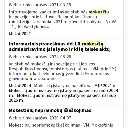
Web turinio sąrašas
2021-03-19
Informuojame, kad priimtas Valstybinės
mokesčių
inspekcijos prie Lietuvos Respublikos finansų
ministerijos viršininko 2021 m. kovo 4 d. įsakymas Nr. VA-
14 „Dėl Valstybinės...
Metai:
2021
Informacinis pranešimas dėl LR
mokesčių
administravimo įstatymo
ir
kitų teisės aktų
Web turinio sąrašas
2024-08-26
Valstybinė mokesčių inspekcija prie Lietuvos
Respublikos finansų ministerijos (toliau — VMI prie FM)
informuoja, kad siekdamas įgyvendinti Ekonomikos
gaivinimo
ir
atsparumo...
Metai:
2024
Mokesčių įstatymų pakeitimai:
MĮP 2021 »
Mokesčių administravimo įstatymo pakeitimai nuo 2024
m.
Mokesčių administravimo įstatymo pakeitimai nuo
2026 m.
Mokestinių nepriemokų išieškojimas
Web turinio sąrašas
2020-04-07
Mokestinių nepriemokų išieškojimas - VMI Mokestinių