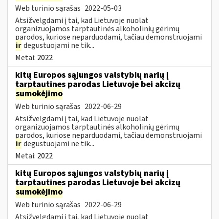
Web turinio sąrašas
2022-05-03
Atsižvelgdami į tai, kad Lietuvoje nuolat
organizuojamos tarptautinės alkoholinių gėrimų
parodos, kuriose neparduodami, tačiau demonstruojami
ir
degustuojami ne tik...
Metai:
2022
kitų Europos sąjungos valstybių narių į
tarptautines parodas Lietuvoje bei akcizų
sumokėjimo
Web turinio sąrašas
2022-06-29
Atsižvelgdami į tai, kad Lietuvoje nuolat
organizuojamos tarptautinės alkoholinių gėrimų
parodos, kuriose neparduodami, tačiau demonstruojami
ir
degustuojami ne tik...
Metai:
2022
kitų Europos sąjungos valstybių narių į
tarptautines parodas Lietuvoje bei akcizų
sumokėjimo
Web turinio sąrašas
2022-06-29
Atsižvelgdami į tai, kad Lietuvoje nuolat