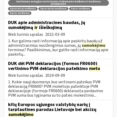
buitiniams energijos vartotojams tiekiamoms malkoms ir medienos
produktams
9 procentai malkoms
9 procentai medienai
9 proc malkoms
9 proc medienai
DUK apie administracines baudas, jų
sumokėjimą
ir
išieškojimą
Web turinio sąrašas
2022-03-09
1. Kur galima rasti informaciją apie paskirtų baudų už
administracinius nusižengimus sumas, jų
sumokėjimo
terminus? Paaiškinimus, kur galite rasti informaciją apie
paskirtų...
DUK dėl PVM deklaracijos (formos FR0600)
vertinimo PVM deklaracijos pateikimo
metu
Web turinio sąrašas
2024-09-09
1. Kokie nauji duomenys bus vertinami pateikus PVM
deklaraciją FR0600? PVM mokėtojo pateiktoje PVM
deklaracijoje (formoje FR0600) deklaruota pardavimo
PVM suma bus lyginama su to paties mokestinio...
kitų Europos sąjungos valstybių narių į
tarptautines parodas Lietuvoje bei akcizų
sumokėjimo