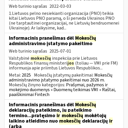
Web turinio sąrašas
2022-03-03
1.Lietuvos pelno nesiekianti organizacija (PNO) teikia
kitai Lietuvos PNO paramą, o ši perveda Ukrainos PNO
(ne tarptautinei organizacijai, ne Lietuvių bendruomenei
Ukrainoje). Ar laikysime, kad...
Informacinis pranešimas dėl
Mokesčių
administravimo įstatymo pakeitimo
Web turinio sąrašas
2025-07-01
Valstybinė
mokesčių
inspekcija prie Lietuvos
Respublikos finansų ministeri
jos
(toliau — VMI prie FM)
informuoja apie priimtus Lietuvos Respublikos...
Metai:
2025
Mokesčių įstatymų pakeitimai:
Mokesčių
administravimo įstatymo pakeitimai nuo 2026 m.
Mokesčių žinyno kategorijos:
Prašymai, pažymos ir
mokėjimo duomenys » Duomenų teikimas VMI » Raštai,
paaiškinimai Fintech
Informacinis pranešimas dėl
Mokesčių
deklaracijų pateikimo, jų pateikimo
termino...pratęsimo
ir
mokesčių
mokėtojų
laikino atleidimo nuo
mokesčių
deklaracijų
ir
(arba