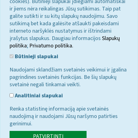
cookies). Būtinieji slapukai įdiegiami automatiškai
ir jiems nėra reikalingas Jūsų sutikimas. Taip pat
galite sutikti ir su kitų slapukų naudojimu. Savo
sutikimą bet kada galėsite atšaukti pakeisdami
interneto naršyklės nustatymus ir ištrindami
įrašytus slapukus. Daugiau informacijos
Slapukų
politika
;
Privatumo politika.
Būtinieji slapukai
Naudojami sklandžiam svetainės veikimui ir įgalina
pagrindines svetainės funkcijas. Be šių slapukų
svetainė negali tinkamai veikti.
Analitiniai slapukai
Renka statistinę informaciją apie svetainės
naudojimą ir naudojami Jūsų naršymo patirties
gerinimui.
PATVIRTINTI