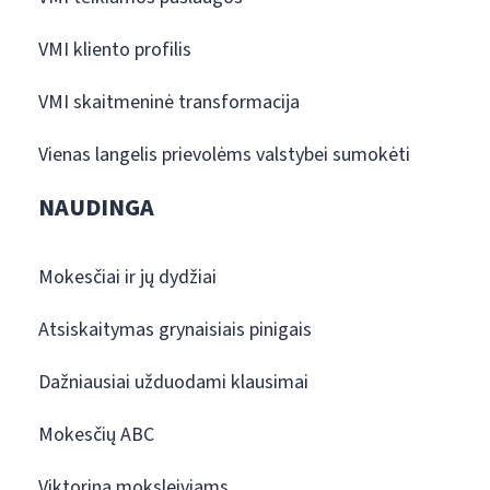
VMI kliento profilis
VMI skaitmeninė transformacija
Vienas langelis prievolėms valstybei sumokėti
NAUDINGA
Mokesčiai ir jų dydžiai
Atsiskaitymas grynaisiais pinigais
Dažniausiai užduodami klausimai
Mokesčių ABC
Viktorina moksleiviams