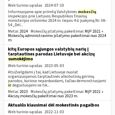
Web turinio sąrašas
2024-07-10
Informuojame apie priimtą Valstybinės
mokesčių
inspekcijos prie Lietuvos Respublikos finansų
ministerijos viršininko 2024 m. liepos 4 d. įsakymą Nr. VA-
54 „Dėl...
Metai:
2024
Mokesčių įstatymų pakeitimai:
MĮP 2021 »
Mokesčių administravimo įstatymo pakeitimai nuo 2024
m.
kitų Europos sąjungos valstybių narių į
tarptautines parodas Lietuvoje bei akcizų
sumokėjimo
Web turinio sąrašas
2023-05-03
Atsižvelgdami į tai, kad Lietuvoje nuolat
organizuojamos tarptautinės alkoholinių gėrimų
parodos, kuriose neparduodami, tačiau demonstruojami
ir
degustuojami ne tik...
Metai:
2023
Mokesčių įstatymų pakeitimai:
MĮP 2021 »
Akcizų mokesčių pakeitimai nuo 2023 m.
Aktualūs klausimai dėl mokestinės pagalbos
Web turinio sąrašas
2022-11-03