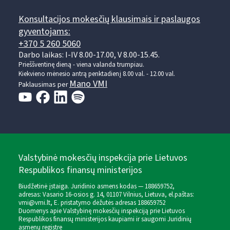
Konsultacijos mokesčių klausimais ir paslaugos
gyventojams:
+370 5 260 5060
Darbo laikas: I-IV 8.00-17.00, V 8.00-15.45.
Prieššventinę dieną - viena valanda trumpiau.
Kiekvieno mėnesio antrą penktadienį 8.00 val. - 12.00 val.
Mano VMI
Paklausimas per
Valstybinė mokesčių inspekcija prie Lietuvos
Respublikos finansų ministerijos
Biudžetinė įstaiga. Juridinio asmens kodas — 188659752,
adresas: Vasario 16-osios g. 14, 01107 Vilnius, Lietuva, el.paštas:
vmi@vmi.lt
, E. pristatymo dėžutės adresas 188659752
Duomenys apie Valstybinę mokesčių inspekciją prie Lietuvos
Respublikos finansų ministerijos kaupiami ir saugomi Juridinių
asmenų registre