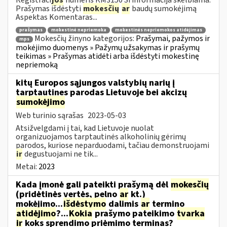
Prašymas išdėstyti
mokesčių
ar
baudų sumokėjimą
Aspektas Komentaras...
prašymas
mokestinė nepriemoka
mokestinės nepriemokos atidėjimas
Mokesčių žinyno kategorijos:
Prašymai, pažymos ir
mps
mokėjimo duomenys » Pažymų užsakymas ir prašymų
teikimas » Prašymas atidėti arba išdėstyti mokestinę
nepriemoką
kitų Europos sąjungos valstybių narių į
tarptautines parodas Lietuvoje bei akcizų
sumokėjimo
Web turinio sąrašas
2023-05-03
Atsižvelgdami į tai, kad Lietuvoje nuolat
organizuojamos tarptautinės alkoholinių gėrimų
parodos, kuriose neparduodami, tačiau demonstruojami
ir
degustuojami ne tik...
Metai:
2023
Kada įmonė gali pateikti prašymą dėl
mokesčių
(pridėtinės vertės, pelno
ar
kt.)
mokėjimo...
išdėstymo
dalimis
ar
termino
atidėjimo
?...
Kokia
prašymo pateikimo
tvarka
ir
koks sprendimo priėmimo terminas?