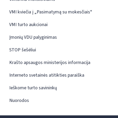
VMI kviečia į „Pasimatymą su mokesčiais“
VMI turto aukcionai
Įmonių VDU palyginimas
STOP šešėliui
Krašto apsaugos ministerijos informacija
Interneto svetainės atitikties paraiška
Ieškome turto savininkų
Nuorodos