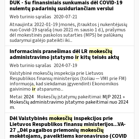
DUK - Su finansiniais sunkumais dėl COVID-19
nulemtų padarinių susiduriančiam verslui
Web turinio sąrašas
2020-07-21
Atnaujinta: 2022-01-19 Įmonės, įtrauktos į nukentėjusių
nuo Covid-19 sąrašą (nuo 2021 m. sausio 1 d.), prašymus
dėl mokestinės paskolos sutarties (MPS) be palūkanų
sudarymui galėjo pateikti iki...
Informacinis pranešimas dėl LR
mokesčių
administravimo įstatymo
ir
kitų teisės aktų
Web turinio sąrašas
2024-07-19
Valstybinė mokesčių inspekcija prie Lietuvos
Respublikos finansų ministerijos (toliau — VMI prie FM)
informuoja, kad siekdamas įgyvendinti Ekonomikos
gaivinimo
ir
atsparumo...
Metai:
2024
Mokesčių įstatymų pakeitimai:
MĮP 2021 »
Mokesčių administravimo įstatymo pakeitimai nuo 2024
m.
Dėl Valstybinės
mokesčių
inspekcijos prie
Lietuvos Respublikos finansų ministerijos...VA-
27 „Dėl pagalbos priemonių
mokesčių
mokėtojams, paveiktiems koronaviruso (COVID