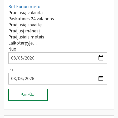
Bet kuriuo metu
Praėjusią valandą
Paskutines 24 valandas
Praėjusią savaitę
Praėjusį mėnesį
Praėjusiais metais
Laikotarpyje…
Nuo
Iki
Paieška