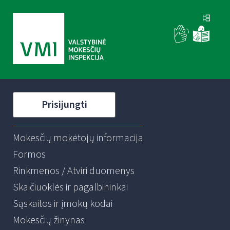
Prisijungti
Mokesčių mokėtojų informacija
Formos
Rinkmenos / Atviri duomenys
Skaičiuoklės ir pagalbininkai
Sąskaitos ir įmokų kodai
Mokesčių žinynas