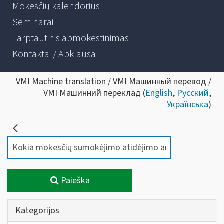
Mokesčių kalendorius
Seminarai
Tarptautinis apmokestinimas
Kontaktai / Apklausa
VMI Machine translation / VMI Машинный перевод /
VMI Машинний переклад (
English
,
Русский
,
Українська
)
Paieška
Kategorijos