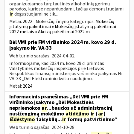
organizuojamos tarptautinės alkoholinių gėrimų
parodos, kuriose neparduodami, tačiau demonstruojami
ir
degustuojami ne tik...
Metai:
2022
Mokesčių žinyno kategorijos:
Mokesčių
įstatymų pakeitimai » Mokesčių įstatymų pakeitimai
2022 metais » Akcizų pakeitimai 2022 m.
Dėl VMI prie FM viršininko 2024 m. kovo 29 d.
įsakymo Nr. VA-33
Web turinio sąrašas
2024-04-02
Informuojame, kad 2024 m. kovo 29 d. priimtas
Valstybinės mokesčių inspekcijos prie Lietuvos
Respublikos finansų ministerijos viršininko įsakymas Nr.
VA-33 „Dėl Elektroninio kvito naudojimo...
Metai:
2024
Informacinis pranešimas „Dėl VMI prie FM
viršininko įsakymo „Dėl Mokestinės
nepriemokos
ar
...baudos už administracinį
nusižengimą mokėjimo
atidėjimo
ir
(
ar
)
išdėstymo
taisyklių...
ir
formų patvirtinimo“
Web turinio sąrašas
2024-10-28