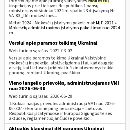
Informuojame apie priimtą Valstybinės
mokesčių
inspekcijos prie Lietuvos Respublikos finansų
ministerijos viršininko 2024 m. spalio 23 d. įsakymą Nr.
VA-83 „Dėl mokestinės...
Metai:
2024
Mokesčių įstatymų pakeitimai:
MĮP 2021 »
Mokesčių administravimo įstatymo pakeitimai nuo 2024
m.
Verslui apie paramos teikimą Ukrainai
Web turinio sąrašas
2022-03-02
Verslui apie paramos teikimą Ukrainai Valstybinė
mokesčių inspekcija, atsižvelgdama į tai, kad daugėja
atvejų, kai Lietuvos juridiniai ir fiziniai asmenys teikia
paramą, remiant Ukrainą, paaiškina...
Vieno langelio prievolės, administruojamos VMI
nuo 2026-06-30
Web turinio sąrašas
2026-06-29
1.Kokias naujas prievoles administruoja VMI nuo 2026-
06-30? -Ekonominė piniginė sankcija – Lietuvos
Respublikos įstatymuose ir Europos Sąjungos teisės
aktuose, reglamentuojančiuose poveikio...
Aktualūs klausimai dėl paramos Ukrainai