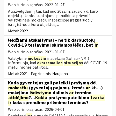
Web turinio sąrašas
2022-01-27
Atsižvelgdami į tai, kad nuo 2022 m. sausio 7 d. kuro
objektų eksploatuotojams panaikinta prievolė
Valstybinėje mokesčių inspekcijoje įregistruoti /
išregistruoti kuro objektus,...
Metai:
2022
leidžiami atskaitymai – ne tik darbuotojų
Covid-19 testavimui skiriamos lėšos, bet
ir
Web turinio sąrašas
2021-01-07
Valstybinė
mokesčių
inspekcija (toliau – VMI)
informuoja, kad
ekstremalios
situacijos
dėl COVID-19
metu įmonės patirtos...
Metai:
2021
Pagrindinis:
Naujiena
Kada gyventojas gali pateikti prašymą dėl
mokesčių
(gyventojų pajamų, žemės
ar
kt....)
mokėjimo
išdėstymo
dalimis
ar
termino
atidėjimo
?...
Kokia
prašymo pateikimo
tvarka
ir
koks sprendimo priėmimo terminas?
Web turinio sąrašas
2026-04-01
Registraci
jos
numeris KM3150 Ši informacija skelbiama: