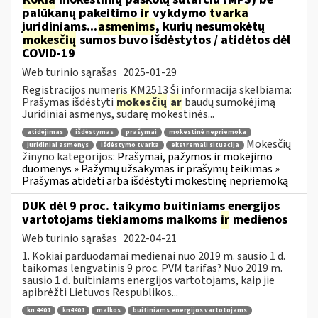
palūkanų pakeitimo
ir
vykdymo
tvarka
juridiniams...
asmenims
, kurių nesumokėtų
mokesčių
sumos buvo išdėstytos / atidėtos dėl
COVID-19
Web turinio sąrašas
2025-01-29
Registracijos numeris KM2513 Ši informacija skelbiama:
Prašymas išdėstyti
mokesčių
ar
baudų sumokėjimą
Juridiniai asmenys, sudarę mokestinės...
atidėjimas
išdėstymas
prašymai
mokestinė nepriemoka
Mokesčių
juridiniai asmenys
išdėstymo tvarka
ekstremali situacija
žinyno kategorijos:
Prašymai, pažymos ir mokėjimo
duomenys » Pažymų užsakymas ir prašymų teikimas »
Prašymas atidėti arba išdėstyti mokestinę nepriemoką
DUK dėl 9 proc. taikymo buitiniams energijos
vartotojams tiekiamoms malkoms
ir
medienos
Web turinio sąrašas
2022-04-21
1. Kokiai parduodamai medienai nuo 2019 m. sausio 1 d.
taikomas lengvatinis 9 proc. PVM tarifas? Nuo 2019 m.
sausio 1 d. buitiniams energijos vartotojams, kaip jie
apibrėžti Lietuvos Respublikos...
kn 4401
kn4401
malkos
buitiniams energijos vartotojams