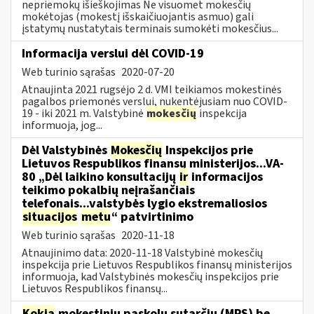
nepriemokų išieškojimas Ne visuomet mokesčių
mokėtojas (mokestį išskaičiuojantis asmuo) gali
įstatymų nustatytais terminais sumokėti mokesčius...
Informacija verslui dėl COVID-19
Web turinio sąrašas
2020-07-20
Atnaujinta 2021 rugsėjo 2 d. VMI teikiamos mokestinės
pagalbos priemonės verslui, nukentėjusiam nuo COVID-
19 - iki 2021 m. Valstybinė
mokesčių
inspekcija
informuoja, jog...
Dėl Valstybinės
Mokesčių
Inspekcijos prie
Lietuvos Respublikos finansų ministerijos...VA-
80 „Dėl laikino konsultacijų
ir
informacijos
teikimo pokalbių neįrašančiais
telefonais...valstybės lygio ekstremaliosios
situacijos
metu
“ patvirtinimo
Web turinio sąrašas
2020-11-18
Atnaujinimo data: 2020-11-18 Valstybinė mokesčių
inspekcija prie Lietuvos Respublikos finansų ministerijos
informuoja, kad Valstybinės mokesčių inspekcijos prie
Lietuvos Respublikos finansų...
Kokia
mokestinių paskolų sutarčių (MPS) be