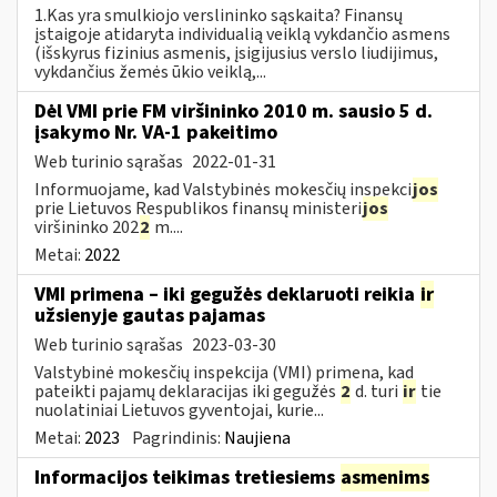
1.Kas yra smulkiojo verslininko sąskaita? Finansų
įstaigoje atidaryta individualią veiklą vykdančio asmens
(išskyrus fizinius asmenis, įsigijusius verslo liudijimus,
vykdančius žemės ūkio veiklą,...
Dėl VMI prie FM viršininko 2010 m. sausio 5 d.
įsakymo Nr. VA-1 pakeitimo
Web turinio sąrašas
2022-01-31
Informuojame, kad Valstybinės mokesčių inspekci
jos
prie Lietuvos Respublikos finansų ministeri
jos
viršininko 202
2
m....
Metai:
2022
VMI primena – iki gegužės deklaruoti reikia
ir
užsienyje gautas pajamas
Web turinio sąrašas
2023-03-30
Valstybinė mokesčių inspekcija (VMI) primena, kad
pateikti pajamų deklaracijas iki gegužės
2
d. turi
ir
tie
nuolatiniai Lietuvos gyventojai, kurie...
Metai:
2023
Pagrindinis:
Naujiena
Informacijos teikimas tretiesiems
asmenims