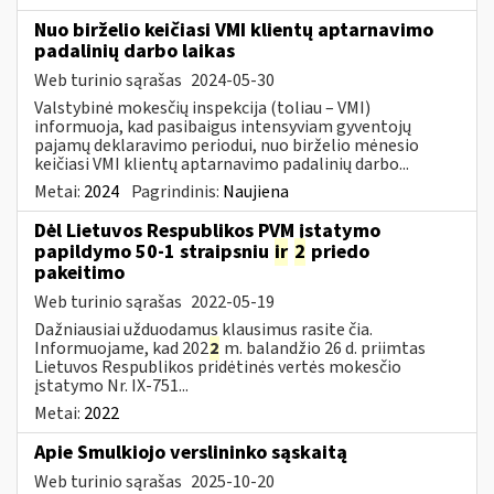
Nuo birželio keičiasi VMI klientų aptarnavimo
padalinių darbo laikas
Web turinio sąrašas
2024-05-30
Valstybinė mokesčių inspekcija (toliau – VMI)
informuoja, kad pasibaigus intensyviam gyventojų
pajamų deklaravimo periodui, nuo birželio mėnesio
keičiasi VMI klientų aptarnavimo padalinių darbo...
Metai:
2024
Pagrindinis:
Naujiena
Dėl Lietuvos Respublikos PVM įstatymo
papildymo 50-1 straipsniu
ir
2
priedo
pakeitimo
Web turinio sąrašas
2022-05-19
Dažniausiai užduodamus klausimus rasite čia.
Informuojame, kad 202
2
m. balandžio 26 d. priimtas
Lietuvos Respublikos pridėtinės vertės mokesčio
įstatymo Nr. IX-751...
Metai:
2022
Apie Smulkiojo verslininko sąskaitą
Web turinio sąrašas
2025-10-20