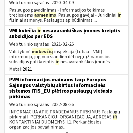
Web turinio sąrašas
2020-04-09
Paslaugos pavadinimas - Informacijos teikimas
tretiesiems
asmenims
. Paslaugos gavėjai - Juridiniai
ir
fiziniai asmenys. Paslaugos apibūdinimas: ...
VMI kviečia
ir
nesavarankiškas įmones kreiptis
subsidijos per EDS
Web turinio sąrašas
2021-02-26
Valstybinė
mokesčių
inspekcija (toliau – VMI)
informuoja, jog nuo šiandien dėl negrąžinamosios
subsidijos gali kreiptis
ir
nesavarankiškos įmonės...
Metai:
2021
PVM informacijos mainams tarp Europos
Sąjungos valstybių skirtos informacinės
sistemos ITIS_EU plėtros paslaugų viešasis
pirkimas
Web turinio sąrašas
2022-08-26
INFORMACIJA APIE PRADEDAMUS PIRKIMUS Paslaugų
pirkimai I. PERKANČIOJI ORGANIZACIJA, ADRESAS
IR
KONTAKTINIAI DUOMENYS: I.1. Perkančiosios
organizacijos pavadinimas...