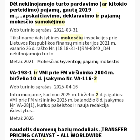
Dėl nekilnojamojo turto pardavimo (
ar
kitokio
perleidimo) pajamų, gautų 2019
m.,...apskaičiavimo, deklaravimo
ir
pajamų
mokesčio
sumokėjimo
Web turinio sąrašas
2021-03-31
Tiksliname Valstybinės
mokesčių
inspekcijos prie
Lietuvos Respublikos finansų ministerijos 2021 m.
vasario 26 d. rašto Nr. (18.18-31-1)RM-8840 „Dėl
nekilnojamojo turto...
Metai:
2021
Mokesčiai:
Gyventojų pajamų mokestis
VA-198-1
ir
VMI prie FM viršininko 2004 m.
birželio 10 d. įsakymo Nr. VA-116-
2
Web turinio sąrašas
2025-04-16
Informuojame, kad nuo 2025 m. birželio
2
d. įsigalios:
VMI prie FM viršininko 2025 m. balandžio 8 d. įsakymas
Nr. VA-28[1], kuriuo pakeistos ir nauja redakcija
išdėstytos...
Metai:
2025
naudotis duomenų bazių moduliais „TRANSFER
PRICING CATALYST – ALL WORLDWIDE