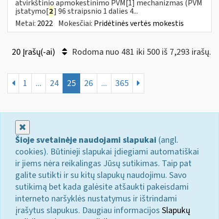
atvirkštinio apmokestinimo PVM[1] mechanizmas (PVM
įstatymo[
2
] 96 straipsnio 1 dalies 4...
Metai:
2022
Mokesčiai:
Pridėtinės vertės mokestis
20 Įrašų(-ai)
Rodoma nuo 481 iki 500 iš 7,293 irašų.
1
...
24
25
26
...
365
Uždaryti
Šioje svetainėje naudojami slapukai
(angl.
cookies). Būtinieji slapukai įdiegiami automatiškai
ir jiems nėra reikalingas Jūsų sutikimas. Taip pat
galite sutikti ir su kitų slapukų naudojimu. Savo
sutikimą bet kada galėsite atšaukti pakeisdami
interneto naršyklės nustatymus ir ištrindami
įrašytus slapukus. Daugiau informacijos
Slapukų