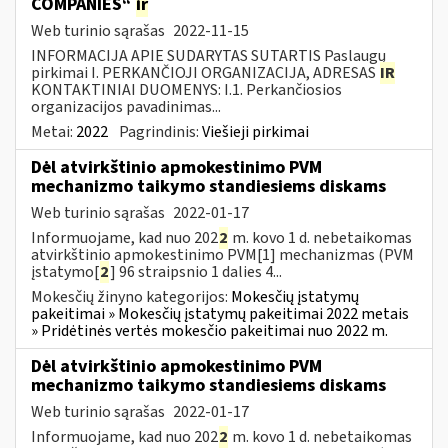
COMPANIES“
ir
Web turinio sąrašas
2022-11-15
INFORMACIJA APIE SUDARYTAS SUTARTIS Paslaugų
pirkimai I. PERKANČIOJI ORGANIZACIJA, ADRESAS
IR
KONTAKTINIAI DUOMENYS: I.1. Perkančiosios
organizacijos pavadinimas...
Metai:
2022
Pagrindinis:
Viešieji pirkimai
Dėl atvirkštinio apmokestinimo PVM
mechanizmo taikymo standiesiems diskams
Web turinio sąrašas
2022-01-17
Informuojame, kad nuo 202
2
m. kovo 1 d. nebetaikomas
atvirkštinio apmokestinimo PVM[1] mechanizmas (PVM
įstatymo[
2
] 96 straipsnio 1 dalies 4...
Mokesčių žinyno kategorijos:
Mokesčių įstatymų
pakeitimai » Mokesčių įstatymų pakeitimai 2022 metais
» Pridėtinės vertės mokesčio pakeitimai nuo 2022 m.
Dėl atvirkštinio apmokestinimo PVM
mechanizmo taikymo standiesiems diskams
Web turinio sąrašas
2022-01-17
Informuojame, kad nuo 202
2
m. kovo 1 d. nebetaikomas