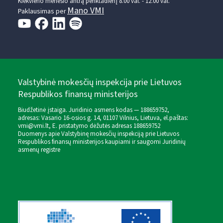
Kiekvieno mėnesio antrą penktadienį 8.00 val. - 12.00 val.
Mano VMI
Paklausimas per
Valstybinė mokesčių inspekcija prie Lietuvos
Respublikos finansų ministerijos
Biudžetinė įstaiga. Juridinio asmens kodas — 188659752,
adresas: Vasario 16-osios g. 14, 01107 Vilnius, Lietuva, el.paštas:
vmi@vmi.lt
, E. pristatymo dėžutės adresas 188659752
Duomenys apie Valstybinę mokesčių inspekciją prie Lietuvos
Respublikos finansų ministerijos kaupiami ir saugomi Juridinių
asmenų registre