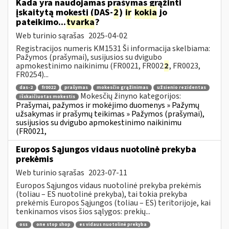
Kada yra naudojamas prašymas grąžinti
įskaitytą mokestį (DAS-
2
)
ir
kokia
jo
pateikimo...
tvarka
?
Web turinio sąrašas
2025-04-02
Registracijos numeris KM1531 Ši informacija skelbiama:
Pažymos (prašymai), susijusios su dvigubo
apmokestinimo naikinimu (FR0021, FR002
2
, FR0023,
FR0254)...
das-2
fr0022
prašymas
mokesčio grąžinimas
užsienio rezidentas
Mokesčių žinyno kategorijos:
išskaičiuotas mokestis
Prašymai, pažymos ir mokėjimo duomenys » Pažymų
užsakymas ir prašymų teikimas » Pažymos (prašymai),
susijusios su dvigubo apmokestinimo naikinimu
(FR0021,
Europos Sąjungos vidaus nuotolinė prekyba
prekėmis
Web turinio sąrašas
2023-07-11
Europos Sąjungos vidaus nuotolinė prekyba prekėmis
(toliau – ES nuotolinė prekyba), tai tokia prekyba
prekėmis Europos Sąjungos (toliau – ES) teritorijoje, kai
tenkinamos visos šios sąlygos: prekių...
oss
one stop shop
es vidaus nuotolinė prekyba