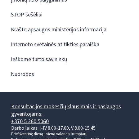
STOP šešėliui
Krašto apsaugos ministerijos informacija
Interneto svetainės atitikties paraiška
Ieškome turto savininkų
Nuorodos
Konsultacijos mokesčių klausimais ir paslaugos
gyventojams:
+370 5 260 5060
Darbo laikas: I-IV 8.00-17.00, V 8.00-15.45.
Prieššventinę dieną - viena valanda trumpiau.