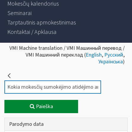
Mokesčių kalendorius
Seminarai
Tarptautinis apmokestinimas
Kontaktai / Apklausa
VMI Machine translation / VMI Машинный перевод /
VMI Машинний переклад (
English
,
Русский
,
Українська
)
Paieška
Parodymo data