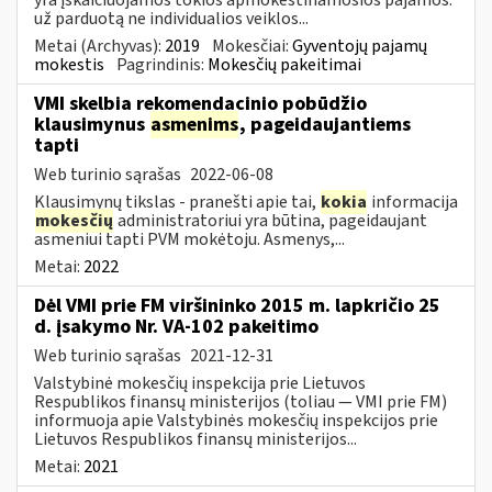
už parduotą ne individualios veiklos...
Metai (Archyvas):
2019
Mokesčiai:
Gyventojų pajamų
mokestis
Pagrindinis:
Mokesčių pakeitimai
VMI skelbia rekomendacinio pobūdžio
klausimynus
asmenims
, pageidaujantiems
tapti
Web turinio sąrašas
2022-06-08
Klausimynų tikslas - pranešti apie tai,
kokia
informacija
mokesčių
administratoriui yra būtina, pageidaujant
asmeniui tapti PVM mokėtoju. Asmenys,...
Metai:
2022
Dėl VMI prie FM viršininko 2015 m. lapkričio 25
d. įsakymo Nr. VA-102 pakeitimo
Web turinio sąrašas
2021-12-31
Valstybinė mokesčių inspekcija prie Lietuvos
Respublikos finansų ministerijos (toliau ― VMI prie FM)
informuoja apie Valstybinės mokesčių inspekcijos prie
Lietuvos Respublikos finansų ministerijos...
Metai:
2021