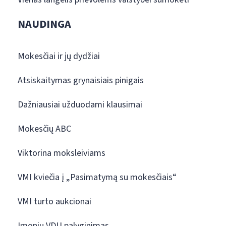
NAUDINGA
Mokesčiai ir jų dydžiai
Atsiskaitymas grynaisiais pinigais
Dažniausiai užduodami klausimai
Mokesčių ABC
Viktorina moksleiviams
VMI kviečia į „Pasimatymą su mokesčiais“
VMI turto aukcionai
Įmonių VDU palyginimas