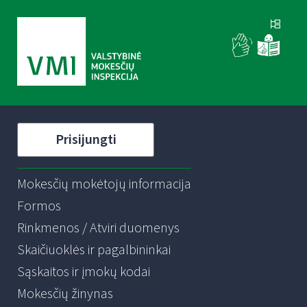
Prisijungti
Mokesčių mokėtojų informacija
Formos
Rinkmenos / Atviri duomenys
Skaičiuoklės ir pagalbininkai
Sąskaitos ir įmokų kodai
Mokesčių žinynas