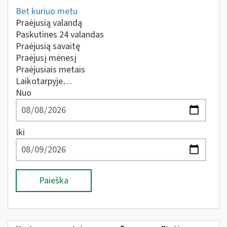
Bet kuriuo metu
Praėjusią valandą
Paskutines 24 valandas
Praėjusią savaitę
Praėjusį mėnesį
Praėjusiais metais
Laikotarpyje…
Nuo
Iki
Paieška