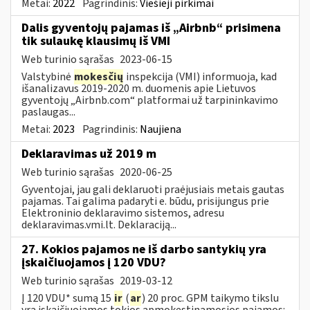
Metai:
2022
Pagrindinis:
Viešieji pirkimai
Dalis gyventojų pajamas iš „Airbnb“ prisimena
tik sulaukę klausimų iš VMI
Web turinio sąrašas
2023-06-15
Valstybinė
mokesčių
inspekcija (VMI) informuoja, kad
išanalizavus 2019-2020 m. duomenis apie Lietuvos
gyventojų „Airbnb.com“ platformai už tarpininkavimo
paslaugas...
Metai:
2023
Pagrindinis:
Naujiena
Deklaravimas už 2019 m
Web turinio sąrašas
2020-06-25
Gyventojai, jau gali deklaruoti praėjusiais metais gautas
pajamas. Tai galima padaryti e. būdu, prisijungus prie
Elektroninio deklaravimo sistemos, adresu
deklaravimas.vmi.lt. Deklaraciją...
27. Kokios pajamos ne iš darbo santykių yra
įskaičiuojamos į 120 VDU?
Web turinio sąrašas
2019-03-12
Į 120 VDU* sumą 15
ir
(
ar
) 20 proc. GPM taikymo tikslu
yra įskaičiuojamos tokios apmokestinamosios pajamos: