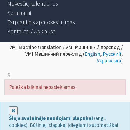
Mokesčių kalendorius
Seminarai
Tarptautinis apmokestinimas
Kontaktai / Apklausa
VMI Machine translation / VMI Машинный перевод /
VMI Машинний переклад (
English
,
Русский
,
Українська
)
Paieška laikinai nepasiekiamas.
Uždaryti
Šioje svetainėje naudojami slapukai
(angl.
cookies). Būtinieji slapukai įdiegiami automatiškai