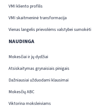
VMI kliento profilis
VMI skaitmeninė transformacija
Vienas langelis prievolėms valstybei sumokėti
NAUDINGA
Mokesčiai ir jų dydžiai
Atsiskaitymas grynaisiais pinigais
Dažniausiai užduodami klausimai
Mokesčių ABC
Viktorina moksleiviams