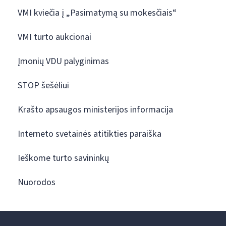
VMI kviečia į „Pasimatymą su mokesčiais“
VMI turto aukcionai
Įmonių VDU palyginimas
STOP šešėliui
Krašto apsaugos ministerijos informacija
Interneto svetainės atitikties paraiška
Ieškome turto savininkų
Nuorodos