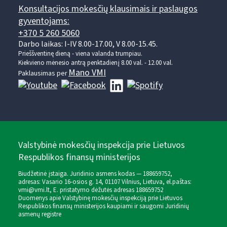
Konsultacijos mokesčių klausimais ir paslaugos
gyventojams:
+370 5 260 5060
Darbo laikas: I-IV 8.00-17.00, V 8.00-15.45.
Prieššventinę dieną - viena valanda trumpiau.
Kiekvieno mėnesio antrą penktadienį 8.00 val. - 12.00 val.
Mano VMI
Paklausimas per
Valstybinė mokesčių inspekcija prie Lietuvos
Respublikos finansų ministerijos
Biudžetinė įstaiga. Juridinio asmens kodas — 188659752,
adresas: Vasario 16-osios g. 14, 01107 Vilnius, Lietuva, el.paštas:
vmi@vmi.lt
, E. pristatymo dėžutės adresas 188659752
Duomenys apie Valstybinę mokesčių inspekciją prie Lietuvos
Respublikos finansų ministerijos kaupiami ir saugomi Juridinių
asmenų registre