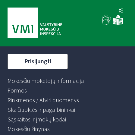
Prisijungti
Mokesčių mokėtojų informacija
Formos
Rinkmenos / Atviri duomenys
Skaičiuoklės ir pagalbininkai
Sąskaitos ir įmokų kodai
Mokesčių žinynas