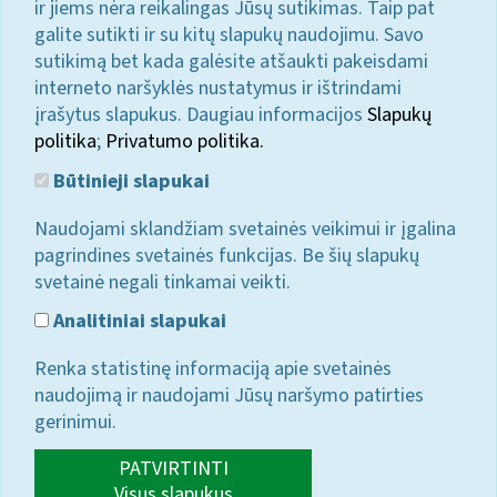
ir jiems nėra reikalingas Jūsų sutikimas. Taip pat
galite sutikti ir su kitų slapukų naudojimu. Savo
sutikimą bet kada galėsite atšaukti pakeisdami
interneto naršyklės nustatymus ir ištrindami
įrašytus slapukus. Daugiau informacijos
Slapukų
politika
;
Privatumo politika.
Būtinieji slapukai
Naudojami sklandžiam svetainės veikimui ir įgalina
pagrindines svetainės funkcijas. Be šių slapukų
svetainė negali tinkamai veikti.
Analitiniai slapukai
Renka statistinę informaciją apie svetainės
naudojimą ir naudojami Jūsų naršymo patirties
gerinimui.
PATVIRTINTI
Visus slapukus