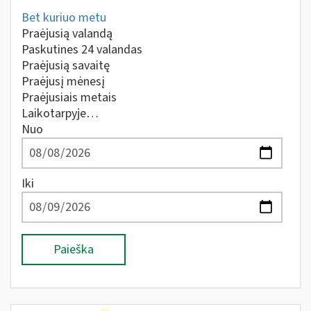
Bet kuriuo metu
Praėjusią valandą
Paskutines 24 valandas
Praėjusią savaitę
Praėjusį mėnesį
Praėjusiais metais
Laikotarpyje…
Nuo
Iki
Paieška