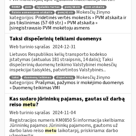
fr0457
pvm
ilgalaikis turtas
pvmį 58 str
pvm atskaita
Mokesčių žinyno
fizinio asmens pvm atskaita
pvmį 61 str
kategorijos:
Pridėtinės vertės mokestis » PVM atskaita ir
jos tikslinimas (57-69 str.) » PVM atskaita »
Įsiregistravusio PVM mokėtoju asmens
Taksi dispečerinių teikiami duomenys
Web turinio sąrašas
2024-12-31
Lietuvos Respublikos kelių transporto kodekso
įstatymas (aktualus 181 straipsnis, 14 dalis); Taksi
dispečerinių duomenų teikimo Valstybinei mokesčių
inspekcijai taisyklės, patvirtintos Valstybinės...
Mokesčių žinyno
taksi
duomenų teikimas
dispečernių
kategorijos:
Prašymai, pažymos ir mokėjimo duomenys
» Duomenų teikimas VMI
Kas sudaro jūrininkų pajamas, gautas už darbą
reiso
metu
?
Web turinio sąrašas
2024-11-04
Registracijos numeris KM0850 Ši informacija skelbiama:
Jūrininkų pajamos Jūrininkų pajamoms, gautoms už
darbo laivo reiso
metu
laikotarpį, priskiriama: darbo
užmokestis,...