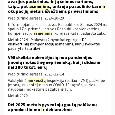
avarijos padarinius,
ir
jų šeimos nariams,
taip...pat
asmenims
, antrojo pasaulinio karo
ir
okupacijų metais išvežtiems priverstiniams
Web turinio sąrašas
2024-10-28
Informuojame, kad Lietuvos Respublikos Seimas 2024 m.
spalio 17 d. priėmė Lietuvos Respublikos vienkartinių
kompensacijų
asmenims
, kurių sveikatai padaryta žala...
Metai:
2024
Mokesčių žinyno kategorijos:
Dėl
vienkartinių kompensacijų asmenims, kurių sveikatai
padaryta žala likvi
VMI skelbia nukentėjusių nuo pandemijos
įmonių mokestinę nepriemoką, kai ji didesnė
nei 100 tūkst. eurų
Web turinio sąrašas
2020-12-14
Valstybinė
mokesčių
inspekcija (toliau – VMI) paskelbė
įmonių, nukentėjusių nuo COVID-19, sąrašą, kurios
naudojasi mokestine pagalba
ir
turi...
Metai:
2020
Dėl 2025 metais gyventojų gautų palūkanų
apmokestinimo
ir
deklaravimo