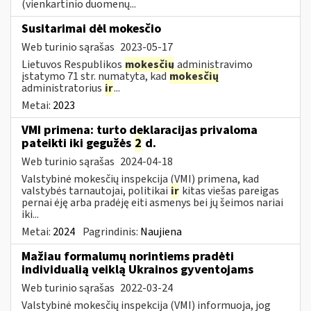
(vienkartinio duomenų...
Susitarimai dėl mokesčio
Web turinio sąrašas
2023-05-17
Lietuvos Respublikos
mokesčių
administravimo
įstatymo 71 str. numatyta, kad
mokesčių
administratorius
ir
...
Metai:
2023
VMI primena: turto deklaracijas privaloma
pateikti iki gegužės
2
d.
Web turinio sąrašas
2024-04-18
Valstybinė mokesčių inspekcija (VMI) primena, kad
valstybės tarnautojai, politikai
ir
kitas viešas pareigas
pernai ėję arba pradėję eiti asmenys bei jų šeimos nariai
iki...
Metai:
2024
Pagrindinis:
Naujiena
Mažiau formalumų norintiems pradėti
individualią veiklą Ukrainos gyventojams
Web turinio sąrašas
2022-03-24
Valstybinė mokesčių inspekcija (VMI) informuoja, jog