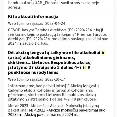
bendraautorių UAB „Finpass“ savitarnos svetainėje
adresu...
Kita aktuali informacija
Web turinio sąrašas
2023-04-24
CESOP: kas yra Tarybos direktyva (ES) 2020/284 ir ką ji
reiškia mokėjimo paslaugų teikėjams? Priėmus Tarybos
direktyvą (ES) 2020/284, mokėjimo paslaugų teikėjai nuo
2024 m. sausio 1 d. kas...
Dėl akcizų lengvatų taikymo etilo alkoholiui
ir
(arba) alkoholiniams gėrimams,
skirtiems...Lietuvos Respublikos akcizų
įstatymo 27 straipsnio 1 dalies 4–7
ir
9
punktuose nurodytiems
Web turinio sąrašas
2023-10-17
Informuojame, kad patvirtintas[1] Akcizų lengvatų
taikymo etilo alkoholiui ir (arba) alkoholiniams
gėrimams, skirtiems Lietuvos Respublikos akcizų
įstatymo 27 straipsnio 1 dalies 4–7 ir 9 punktuose...
Metai:
2023
Mokesčiai:
Akcizai
Mokesčių įstatymų
pakeitimai:
MĮP 2021 » Akcizų mokesčių pakeitimai nuo
2023 m.
Akcizų pakeitimai nuo 2024 m.