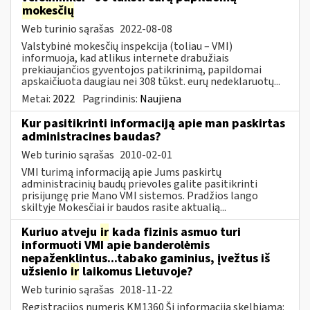
mokesčių
Web turinio sąrašas
2022-08-08
Valstybinė mokesčių inspekcija (toliau – VMI)
informuoja, kad atlikus internete drabužiais
prekiaujančios gyventojos patikrinimą, papildomai
apskaičiuota daugiau nei 308 tūkst. eurų nedeklaruotų...
Metai:
2022
Pagrindinis:
Naujiena
Kur pasitikrinti informaciją apie man paskirtas
administracines baudas?
Web turinio sąrašas
2010-02-01
VMI turimą informaciją apie Jums paskirtų
administracinių baudų prievoles galite pasitikrinti
prisijungę prie Mano VMI sistemos. Pradžios lango
skiltyje Mokesčiai ir baudos rasite aktualią...
Kuriuo atveju
ir
kada fizinis asmuo turi
informuoti VMI apie banderolėmis
nepaženklintus...tabako gaminius, įvežtus iš
užsienio
ir
laikomus Lietuvoje?
Web turinio sąrašas
2018-11-22
Registracijos numeris KM1360 Ši informacija skelbiama: