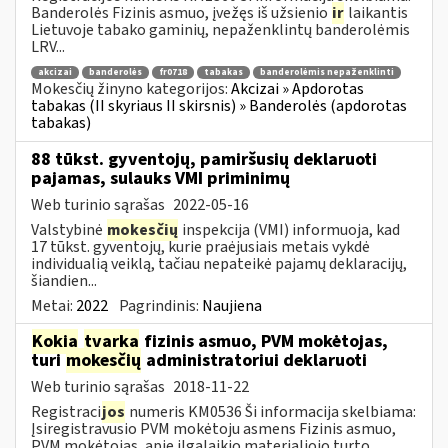
Banderolės Fizinis asmuo, įvežęs iš užsienio
ir
laikantis
Lietuvoje tabako gaminių, nepaženklintų banderolėmis
LRV...
akcizai
banderolės
fr0718
tabakas
banderolėmis nepaženklinti
Mokesčių žinyno kategorijos:
Akcizai » Apdorotas
tabakas (II skyriaus II skirsnis) » Banderolės (apdorotas
tabakas)
88 tūkst. gyventojų, pamiršusių deklaruoti
pajamas, sulauks VMI priminimų
Web turinio sąrašas
2022-05-16
Valstybinė
mokesčių
inspekcija (VMI) informuoja, kad
17 tūkst. gyventojų, kurie praėjusiais metais vykdė
individualią veiklą, tačiau nepateikė pajamų deklaracijų,
šiandien...
Metai:
2022
Pagrindinis:
Naujiena
Kokia
tvarka
fizinis asmuo, PVM mokėtojas,
turi
mokesčių
administratoriui deklaruoti
Web turinio sąrašas
2018-11-22
Registraci
jos
numeris KM0536 Ši informacija skelbiama:
Įsiregistravusio PVM mokėtoju asmens Fizinis asmuo,
PVM mokėtojas, apie ilgalaikio materialiojo turto...