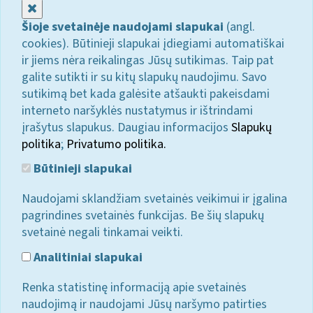
Uždaryti
Šioje svetainėje naudojami slapukai
(angl.
cookies). Būtinieji slapukai įdiegiami automatiškai
ir jiems nėra reikalingas Jūsų sutikimas. Taip pat
galite sutikti ir su kitų slapukų naudojimu. Savo
sutikimą bet kada galėsite atšaukti pakeisdami
interneto naršyklės nustatymus ir ištrindami
įrašytus slapukus. Daugiau informacijos
Slapukų
politika
;
Privatumo politika.
Būtinieji slapukai
Naudojami sklandžiam svetainės veikimui ir įgalina
pagrindines svetainės funkcijas. Be šių slapukų
svetainė negali tinkamai veikti.
Analitiniai slapukai
Renka statistinę informaciją apie svetainės
naudojimą ir naudojami Jūsų naršymo patirties