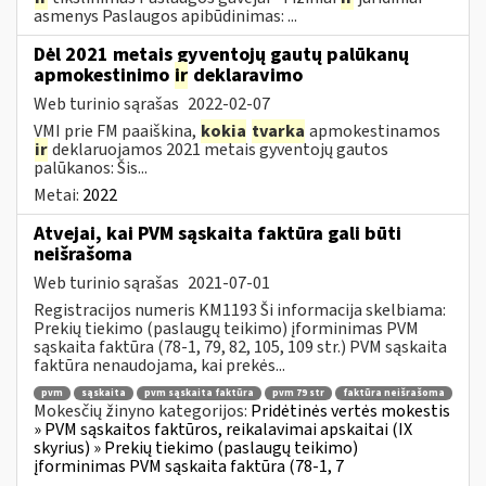
asmenys Paslaugos apibūdinimas: ...
Dėl 2021 metais gyventojų gautų palūkanų
apmokestinimo
ir
deklaravimo
Web turinio sąrašas
2022-02-07
VMI prie FM paaiškina,
kokia
tvarka
apmokestinamos
ir
deklaruojamos 2021 metais gyventojų gautos
palūkanos: Šis...
Metai:
2022
Atvejai, kai PVM sąskaita faktūra gali būti
neišrašoma
Web turinio sąrašas
2021-07-01
Registracijos numeris KM1193 Ši informacija skelbiama:
Prekių tiekimo (paslaugų teikimo) įforminimas PVM
sąskaita faktūra (78-1, 79, 82, 105, 109 str.) PVM sąskaita
faktūra nenaudojama, kai prekės...
pvm
sąskaita
pvm sąskaita faktūra
pvm 79 str
faktūra neišrašoma
Mokesčių žinyno kategorijos:
Pridėtinės vertės mokestis
» PVM sąskaitos faktūros, reikalavimai apskaitai (IX
skyrius) » Prekių tiekimo (paslaugų teikimo)
įforminimas PVM sąskaita faktūra (78-1, 7