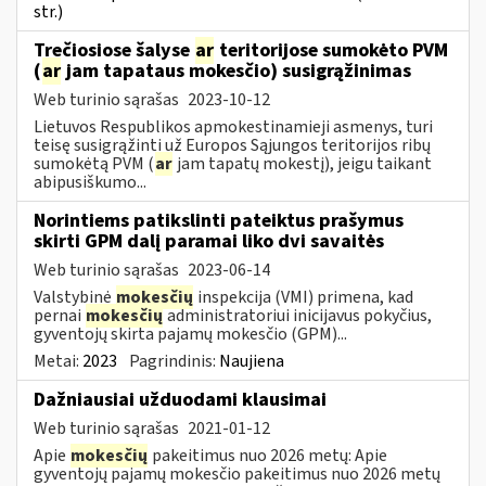
str.)
Trečiosiose šalyse
ar
teritorijose sumokėto PVM
(
ar
jam tapataus mokesčio) susigrąžinimas
Web turinio sąrašas
2023-10-12
Lietuvos Respublikos apmokestinamieji asmenys, turi
teisę susigrąžinti už Europos Sąjungos teritorijos ribų
sumokėtą PVM (
ar
jam tapatų mokestį), jeigu taikant
abipusiškumo...
Norintiems patikslinti pateiktus prašymus
skirti GPM dalį paramai liko dvi savaitės
Web turinio sąrašas
2023-06-14
Valstybinė
mokesčių
inspekcija (VMI) primena, kad
pernai
mokesčių
administratoriui inicijavus pokyčius,
gyventojų skirta pajamų mokesčio (GPM)...
Metai:
2023
Pagrindinis:
Naujiena
Dažniausiai užduodami klausimai
Web turinio sąrašas
2021-01-12
Apie
mokesčių
pakeitimus nuo 2026 metų: Apie
gyventojų pajamų mokesčio pakeitimus nuo 2026 metų