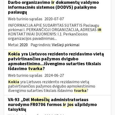
Darbo organizavimo
ir
dokumentų valdymo
informacinės sistemos (DODVS) palaikymo
paslaugų
Web turinio sąrašas
2020-07-07
INFORMACIJA APIE SUDARYTAS SUTARTIS Paslaugų
pirkimai I. PERKANČIOJI ORGANIZACIJA, ADRESAS
IR
KONTAKTINIAI DUOMENYS: I.1. Perkančiosios
organizacijos pavadinimas...
Metai:
2020
Pagrindinis:
Viešieji pirkimai
Kokia
yra Lietuvos rezidento rezidavimo vietą
patvirtinančios pažymos dvigubo
apmokestinimo...išvengimo sutarties tikslais
išdavimo
tvarka
?
Web turinio sąrašas
2024-06-27
Kokia
yra Lietuvos rezidento rezidavimo vietą
patvirtinančios pažymos dvigubo apmokestinimo
išvengimo sutarties tikslais išdavimo
tvarka
?
VA-93 „Dėl
Mokesčių
administratoriaus
nurodymo FR0706 formos
ir
jos
užpildymo
taisyklių