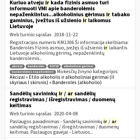
Kuriuo atveju
ir
kada fizinis asmuo turi
informuoti VMI apie banderolėmis
nepaženklintus...alkoholinius gėrimus
ir
tabako
gaminius, įvežtus iš užsienio
ir
laikomus
Lietuvoje
Web turinio sąrašas
2018-11-22
Registracijos numeris KM1306 Ši informacija skelbiama:
Banderolės Fizinis asmuo, įvežęs iš užsienio
ir
laikantis
Lietuvoje alkoholinių gėrimų, nepaženklintų
banderolėmis...
akcizai
banderolės
fr0718
alkoholiniai gėrimai
Mokesčių žinyno kategorijos:
banderolėmis nepaženklinti
Akcizai » Etilo alkoholis ir alkoholiniai gėrimai (II
skyriaus I skirsnis) » Banderolės (alkoholio)
Sandėlių savininkų
ir
/
ar
sandėlių
registravimas / išregistravimas / duomenų
keitimas
Web turinio sąrašas
2020-04-08
Paslaugos pavadinimas - Sandėlių savininkų
ir
/
ar
sandėlių registravimas / išregistravimas / duomenų
keitimas. Paslaugos gavėjai - Lietuvos...