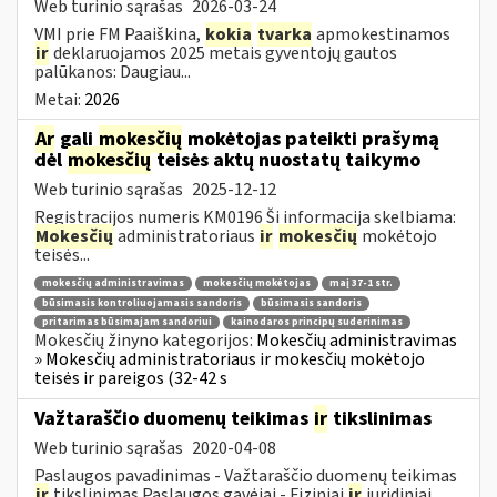
Web turinio sąrašas
2026-03-24
VMI prie FM Paaiškina,
kokia
tvarka
apmokestinamos
ir
deklaruojamos 2025 metais gyventojų gautos
palūkanos: Daugiau...
Metai:
2026
Ar
gali
mokesčių
mokėtojas pateikti prašymą
dėl
mokesčių
teisės aktų nuostatų taikymo
Web turinio sąrašas
2025-12-12
Registracijos numeris KM0196 Ši informacija skelbiama:
Mokesčių
administratoriaus
ir
mokesčių
mokėtojo
teisės...
mokesčių administravimas
mokesčių mokėtojas
maį 37-1 str.
būsimasis kontroliuojamasis sandoris
būsimasis sandoris
pritarimas būsimajam sandoriui
kainodaros principų suderinimas
Mokesčių žinyno kategorijos:
Mokesčių administravimas
» Mokesčių administratoriaus ir mokesčių mokėtojo
teisės ir pareigos (32-42 s
Važtaraščio duomenų teikimas
ir
tikslinimas
Web turinio sąrašas
2020-04-08
Paslaugos pavadinimas - Važtaraščio duomenų teikimas
ir
tikslinimas Paslaugos gavėjai - Fiziniai
ir
juridiniai