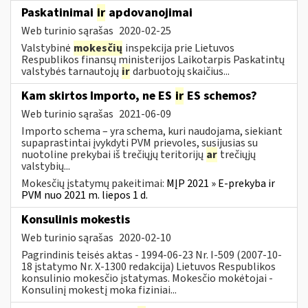
Paskatinimai
ir
apdovanojimai
Web turinio sąrašas
2020-02-25
Valstybinė
mokesčių
inspekcija prie Lietuvos
Respublikos finansų ministerijos Laikotarpis Paskatintų
valstybės tarnautojų
ir
darbuotojų skaičius...
Kam skirtos Importo, ne ES
ir
ES schemos?
Web turinio sąrašas
2021-06-09
Importo schema – yra schema, kuri naudojama, siekiant
supaprastintai įvykdyti PVM prievoles, susijusias su
nuotoline prekybai iš trečiųjų teritorijų
ar
trečiųjų
valstybių...
Mokesčių įstatymų pakeitimai:
MĮP 2021 » E-prekyba ir
PVM nuo 2021 m. liepos 1 d.
Konsulinis mokestis
Web turinio sąrašas
2020-02-10
Pagrindinis teisės aktas - 1994-06-23 Nr. I-509 (2007-10-
18 įstatymo Nr. X-1300 redakcija) Lietuvos Respublikos
konsulinio mokesčio įstatymas. Mokesčio mokėtojai -
Konsulinį mokestį moka fiziniai...