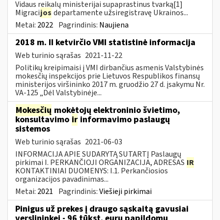
Vidaus reikalų ministerijai supaprastinus tvarką[1]
Migraci
jos
departamente užsiregistravę Ukrainos...
Metai:
2022
Pagrindinis:
Naujiena
2018 m. II ketvirčio VMI statistinė informacija
Web turinio sąrašas
2021-11-22
Politikų kreipimaisi į VMI dirbančius asmenis Valstybinės
mokesčių inspekcijos prie Lietuvos Respublikos finansų
ministerijos viršininko 2017 m. gruodžio 27 d. įsakymu Nr.
VA-125 „Dėl Valstybinėje...
Mokesčių
mokėtojų elektroninio švietimo,
konsultavimo
ir
informavimo paslaugų
sistemos
Web turinio sąrašas
2021-06-03
INFORMACIJA APIE SUDARYTĄ SUTARTĮ Paslaugų
pirkimai I. PERKANČIOJI ORGANIZACIJA, ADRESAS
IR
KONTAKTINIAI DUOMENYS: I.1. Perkančiosios
organizacijos pavadinimas...
Metai:
2021
Pagrindinis:
Viešieji pirkimai
Pinigus už prekes į draugo sąskaitą gavusiai
verslininkei - 96 tūkst. eurų papildomų