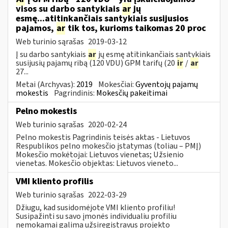
visos su darbo santykiais
ar
jų
esmę...atitinkančiais santykiais susijusios
pajamos,
ar
tik tos, kurioms taikomas 20 proc
Web turinio sąrašas
2019-03-12
Į su darbo santykiais
ar
jų esmę atitinkančiais santykiais
susijusių pajamų ribą (120 VDU) GPM tarifų (20
ir
/
ar
27...
Metai (Archyvas):
2019
Mokesčiai:
Gyventojų pajamų
mokestis
Pagrindinis:
Mokesčių pakeitimai
Pelno mokestis
Web turinio sąrašas
2020-02-24
Pelno mokestis Pagrindinis teisės aktas - Lietuvos
Respublikos pelno mokesčio įstatymas (toliau – PMĮ)
Mokesčio mokėtojai: Lietuvos vienetas; Užsienio
vienetas. Mokesčio objektas: Lietuvos vieneto...
VMI kliento profilis
Web turinio sąrašas
2022-03-29
Džiugu, kad susidomėjote VMI kliento profiliu!
Susipažinti su savo įmonės individualiu profiliu
nemokamai galima užsiregistravus projekto