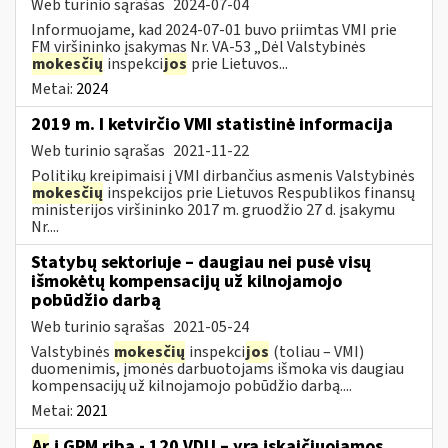
Web turinio sąrašas
2024-07-04
Informuojame, kad 2024-07-01 buvo priimtas VMI prie
FM viršininko įsakymas Nr. VA-53 „Dėl Valstybinės
mokesčių
inspekci
jos
prie Lietuvos...
Metai:
2024
2019 m. I ketvirčio VMI statistinė informacija
Web turinio sąrašas
2021-11-22
Politikų kreipimaisi į VMI dirbančius asmenis Valstybinės
mokesčių
inspekcijos prie Lietuvos Respublikos finansų
ministerijos viršininko 2017 m. gruodžio 27 d. įsakymu
Nr....
Statybų sektoriuje – daugiau nei pusė visų
išmokėtų kompensacijų už kilnojamojo
pobūdžio darbą
Web turinio sąrašas
2021-05-24
Valstybinės
mokesčių
inspekci
jos
(toliau – VMI)
duomenimis, įmonės darbuotojams išmoka vis daugiau
kompensacijų už kilnojamojo pobūdžio darbą....
Metai:
2021
Ar
į GPM ribą - 120 VDU – yra įskaičiuojamos