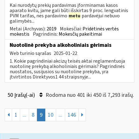
Kai nurodytų prekių pardavimas įforminamas kasos
aparato kvitu, jame gali būti išskirtas 9 proc. lengvatinis
PVM tarifas, nes pardavimo
metu
pardavėjui nebuvo
galimybės...
Metai (Archyvas):
2019
Mokesčiai:
Pridėtinės vertės
mokestis
Pagrindinis:
Mokesčių pakeitimai
Nuotolinė prekyba alkoholiniais gėrimais
Web turinio sąrašas
2025-01-22
1. Kokie pagrindiniai akcizų teisės aktai reglamentuoja
nuotolinę prekybą alkoholiniais gėrimais? Pagrindinės
nuostatos, susijusios su nuotoline prekyba, yra
įtvirtintos Direktyvos1 44 straipsnyje...
50 Įrašų(-ai)
Rodoma nuo 401 iki 450 iš 7,293 irašų.
1
...
8
9
10
...
146