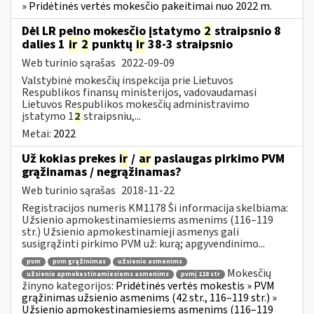
» Pridėtinės vertės mokesčio pakeitimai nuo 2022 m.
Dėl LR pelno mokesčio įstatymo
2
straipsnio 8
dalies 1
ir
2
punktų
ir
38-3 straipsnio
Web turinio sąrašas
2022-09-09
Valstybinė mokesčių inspekcija prie Lietuvos
Respublikos finansų ministerijos, vadovaudamasi
Lietuvos Respublikos mokesčių administravimo
įstatymo 1
2
straipsniu,...
Metai:
2022
Už kokias prekes
ir
/
ar
paslaugas pirkimo PVM
grąžinamas / negrąžinamas?
Web turinio sąrašas
2018-11-22
Registracijos numeris KM1178 Ši informacija skelbiama:
Užsienio apmokestinamiesiems asmenims (116–119
str.) Užsienio apmokestinamieji asmenys gali
susigrąžinti pirkimo PVM už: kurą; apgyvendinimo...
pvm
pvm grąžinimas
užsienio asmenims
Mokesčių
užsienio apmokestinamiesiems asmenims
pvmį 118 str
žinyno kategorijos:
Pridėtinės vertės mokestis » PVM
grąžinimas užsienio asmenims (42 str., 116–119 str.) »
Užsienio apmokestinamiesiems asmenims (116–119