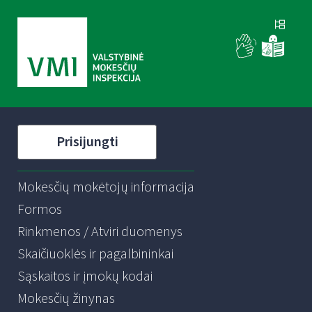
Prisijungti
Mokesčių mokėtojų informacija
Formos
Rinkmenos / Atviri duomenys
Skaičiuoklės ir pagalbininkai
Sąskaitos ir įmokų kodai
Mokesčių žinynas