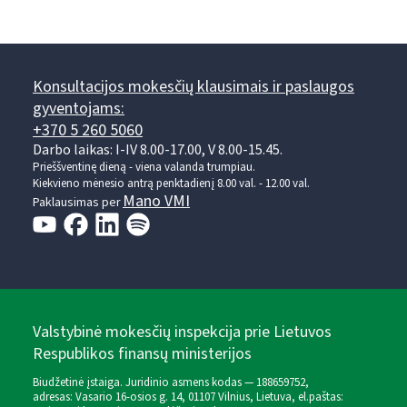
Konsultacijos mokesčių klausimais ir paslaugos
gyventojams:
+370 5 260 5060
Darbo laikas: I-IV 8.00-17.00, V 8.00-15.45.
Prieššventinę dieną - viena valanda trumpiau.
Kiekvieno mėnesio antrą penktadienį 8.00 val. - 12.00 val.
Mano VMI
Paklausimas per
Valstybinė mokesčių inspekcija prie Lietuvos
Respublikos finansų ministerijos
Biudžetinė įstaiga. Juridinio asmens kodas — 188659752,
adresas: Vasario 16-osios g. 14, 01107 Vilnius, Lietuva, el.paštas: