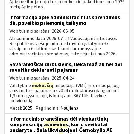
Apie nekilnojamojo turto mokesčio pakeitimus nuo 2026
metų Apie pelno...
Informacija apie administracinius sprendimus
dėl poveikio priemonių taikymo
Web turinio sąrašas
2026-06-05
Atnaujinimo data: 2026-07-14 Vadovaujantis Lietuvos
Respublikos viešojo administravimo įstatymo 37
straipsnio 6 dalimi, skelbiami duomenys apie
administracinius sprendimus, įsiteisėjusius nuo 2026...
Savarankiškai dirbusiems, lieka mažiau nei dvi
savaitės deklaruoti pajamas
Web turinio sąrašas
2025-04-24
Valstybinė
mokesčių
inspekcija (VMI) informuoja, jog
šiais metais pajamas už 2024 m. deklaravo daugiau nei
1,3 mln. gyventojų, iš kurių apie 367 tūkst. vykdę
individualią...
Metai:
2025
Pagrindinis:
Naujiena
Informacinis pranešimas dėl vienkartinių
kompensacijų
asmenims
, kurių sveikatai
padaryta...žala likviduojant Černobylio AE