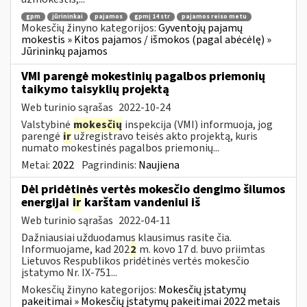
gpm
jūrininkai
pajamos
gpmį 14 str
pajamos reiso metu
Mokesčių žinyno kategorijos:
Gyventojų pajamų
mokestis » Kitos pajamos / išmokos (pagal abėcėlę) »
Jūrininkų pajamos
VMI parengė mokestinių pagalbos priemonių
taikymo taisyklių projektą
Web turinio sąrašas
2022-10-24
Valstybinė
mokesčių
inspekcija (VMI) informuoja, jog
parengė
ir
užregistravo teisės akto projektą, kuris
numato mokestinės pagalbos priemonių...
Metai:
2022
Pagrindinis:
Naujiena
Dėl pridėtinės vertės mokesčio dengimo šilumos
energijai
ir
karštam vandeniui iš
Web turinio sąrašas
2022-04-11
Dažniausiai užduodamus klausimus rasite čia.
Informuojame, kad 202
2
m. kovo 17 d. buvo priimtas
Lietuvos Respublikos pridėtinės vertės mokesčio
įstatymo Nr. IX-751...
Mokesčių žinyno kategorijos:
Mokesčių įstatymų
pakeitimai » Mokesčių įstatymų pakeitimai 2022 metais