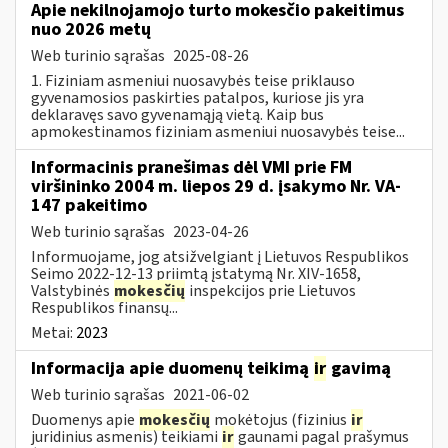
Apie nekilnojamojo turto mokesčio pakeitimus
nuo 2026 metų
Web turinio sąrašas
2025-08-26
1. Fiziniam asmeniui nuosavybės teise priklauso
gyvenamosios paskirties patalpos, kuriose jis yra
deklaravęs savo gyvenamąją vietą. Kaip bus
apmokestinamos fiziniam asmeniui nuosavybės teise...
Informacinis pranešimas dėl VMI prie FM
viršininko 2004 m. liepos 29 d. įsakymo Nr. VA-
147 pakeitimo
Web turinio sąrašas
2023-04-26
Informuojame, jog atsižvelgiant į Lietuvos Respublikos
Seimo 2022-12-13 priimtą įstatymą Nr. XIV-1658,
Valstybinės
mokesčių
inspekcijos prie Lietuvos
Respublikos finansų...
Metai:
2023
Informacija apie duomenų teikimą
ir
gavimą
Web turinio sąrašas
2021-06-02
Duomenys apie
mokesčių
mokėtojus (fizinius
ir
juridinius asmenis) teikiami
ir
gaunami pagal prašymus