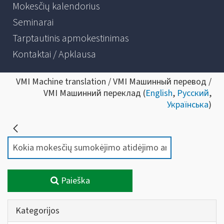
Mokesčių kalendorius
Seminarai
Tarptautinis apmokestinimas
Kontaktai / Apklausa
VMI Machine translation / VMI Машинный перевод /
VMI Машинний переклад (
English
,
Русский
,
Українська
)
Paieška
Kategorijos