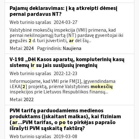
Pajamų deklaravimas: į ką atkreipti dėmesį
pernai pardavus NT?
Web turinio sąrašas
2024-03-27
Valstybinė mokesčių inspekcija (VMI) primena, kad
pernai nekilnojamąjį turtą (NT) pardavę gyventojai iki
gegužės
2
d. turi įsivertinti,
ar
dėl šių...
Metai:
2024
Pagrindinis:
Naujiena
V-198 „Dėl Kasos aparatų, kompiuterinių kasų
sistemų
ir
su jais susijusių įrenginių
Web turinio sąrašas
2022-12-23
Informuojame, kad VMI prie FM[1], įgyvendindama
i.EKA[
2
] projektą, priėmė Valstybinės
mokesčių
inspekcijos prie Lietuvos Respublikos finansų...
Metai:
2022
PVM tarifą parduodamiems medienos
produktams (įskaitant malkas), kai fiziniam
(
ar
...PVM tarifas, o
po
to pirkėjas paprašo
išrašyti PVM sąskaitą faktūrą?
Web turinio sąrašas
2019-03-08