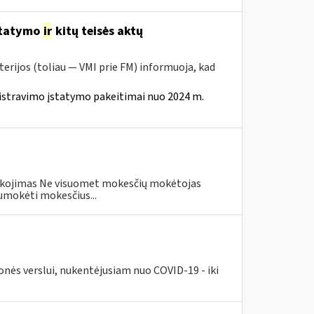
statymo
ir
kitų teisės aktų
erijos (toliau — VMI prie FM) informuoja, kad
istravimo įstatymo pakeitimai nuo 2024 m.
eškojimas Ne visuomet mokesčių mokėtojas
umokėti mokesčius...
nės verslui, nukentėjusiam nuo COVID-19 - iki