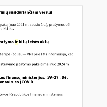
inių susiduriančiam verslui
rašą (nuo 2021 m. sausio 1 d.), prašymus dėl
ti iki...
statymo
ir
kitų teisės aktų
erijos (toliau — VMI prie FM) informuoja, kad
istravimo įstatymo pakeitimai nuo 2024 m.
os finansų ministerijos...VA-27 „Dėl
onaviruso (COVID
etuvos Respublikos finansų ministerijos