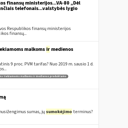
os finansų ministerijos...VA-80 „Dėl
čiais telefonais...valstybės lygio
vos Respublikos finansų ministerijos
kos finansų...
 tiekiamoms malkoms
ir
medienos
inis 9 proc. PVM tarifas? Nuo 2019 m. sausio 1 d.
s...
ams tiekiamoms malkoms ir medienos produktams
imą
s nusižengimus sumas, jų
sumokėjimo
terminus?