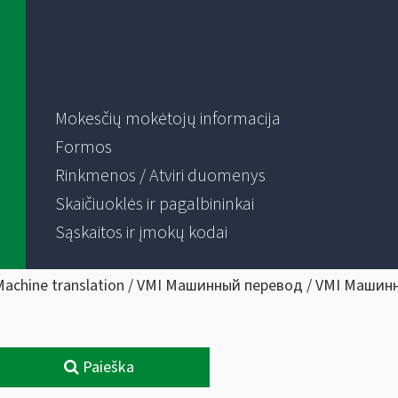
Mokesčių mokėtojų informacija
Formos
Rinkmenos / Atviri duomenys
Skaičiuoklės ir pagalbininkai
Sąskaitos ir įmokų kodai
Machine translation / VMI Машинный перевод / VMI Машин
Paieška