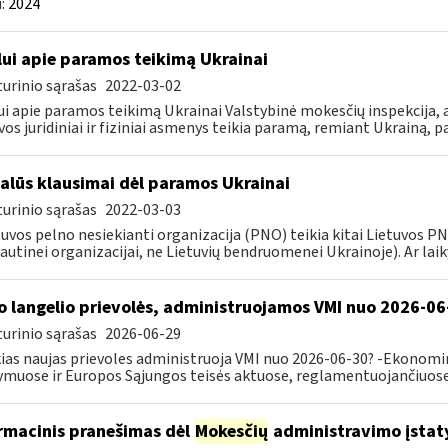
:
2024
lui apie paramos teikimą Ukrainai
urinio sąrašas
2022-03-02
ui apie paramos teikimą Ukrainai Valstybinė mokesčių inspekcija, a
vos juridiniai ir fiziniai asmenys teikia paramą, remiant Ukrainą, pa
alūs klausimai dėl paramos Ukrainai
urinio sąrašas
2022-03-03
tuvos pelno nesiekianti organizacija (PNO) teikia kitai Lietuvos 
autinei organizacijai, ne Lietuvių bendruomenei Ukrainoje). Ar laiky
o langelio prievolės, administruojamos VMI nuo 2026-06
urinio sąrašas
2026-06-29
ias naujas prievoles administruoja VMI nuo 2026-06-30? -Ekonomin
ymuose ir Europos Sąjungos teisės aktuose, reglamentuojančiuose 
rmacinis pranešimas dėl
Mokesčių
administravimo įstat