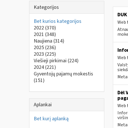
Kategorijos
DUK 
Bet kurios kategorijos
Web t
2022
(370)
Atnau
2021
(348)
mokes
Naujiena
(314)
2025
(236)
Info
2023
(225)
Web t
Viešieji pirkimai
(224)
Valst
2024
(221)
siekd
Gyventojų pajamų mokestis
Metai
(151)
Dėl 
paga
Aplankai
Web t
Infor
virši
Bet kurį aplanką
Metai