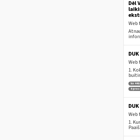
Dėl 
laik
ekst
Web t
Atnau
infor
DUK 
Web t
1. Ko
buiti
kn 440
9 pro
DUK 
Web t
1. Ku
Paaiš