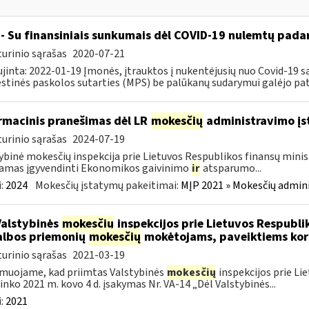
- Su finansiniais sunkumais dėl COVID-19 nulemtų padar
urinio sąrašas
2020-07-21
jinta: 2022-01-19 Įmonės, įtrauktos į nukentėjusių nuo Covid-19 są
tinės paskolos sutarties (MPS) be palūkanų sudarymui galėjo pateik
rmacinis pranešimas dėl LR
mokesčių
administravimo į
urinio sąrašas
2024-07-19
ybinė mokesčių inspekcija prie Lietuvos Respublikos finansų minist
amas įgyvendinti Ekonomikos gaivinimo
ir
atsparumo...
:
2024
Mokesčių įstatymų pakeitimai:
MĮP 2021 » Mokesčių admin
Valstybinės
mokesčių
inspekcijos prie Lietuvos Respublik
lbos priemonių
mokesčių
mokėtojams, paveiktiems kor
urinio sąrašas
2021-03-19
muojame, kad priimtas Valstybinės
mokesčių
inspekcijos prie Li
ninko 2021 m. kovo 4 d. įsakymas Nr. VA-14 „Dėl Valstybinės...
:
2021