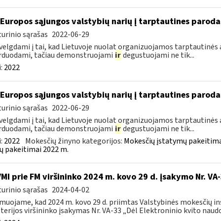
 Europos sąjungos valstybių narių į tarptautines paroda
urinio sąrašas
2022-06-29
velgdami į tai, kad Lietuvoje nuolat organizuojamos tarptautinės 
rduodami, tačiau demonstruojami
ir
degustuojami ne tik...
:
2022
 Europos sąjungos valstybių narių į tarptautines paroda
urinio sąrašas
2022-06-29
velgdami į tai, kad Lietuvoje nuolat organizuojamos tarptautinės 
rduodami, tačiau demonstruojami
ir
degustuojami ne tik...
:
2022
Mokesčių žinyno kategorijos:
Mokesčių įstatymų pakeitima
ų pakeitimai 2022 m.
VMI prie FM viršininko 2024 m. kovo 29 d. įsakymo Nr. VA
urinio sąrašas
2024-04-02
muojame, kad 2024 m. kovo 29 d. priimtas Valstybinės mokesčių in
terijos viršininko įsakymas Nr. VA-33 „Dėl Elektroninio kvito naudo