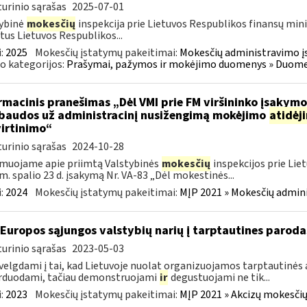
urinio sąrašas
2025-07-01
ybinė
mokesčių
inspekcija prie Lietuvos Respublikos finansų mini
tus Lietuvos Respublikos...
:
2025
Mokesčių įstatymų pakeitimai:
Mokesčių administravimo į
o kategorijos:
Prašymai, pažymos ir mokėjimo duomenys » Duomenų
rmacinis pranešimas „Dėl VMI prie FM viršininko įsakym
.baudos už administracinį nusižengimą mokėjimo
atidėj
irtinimo“
urinio sąrašas
2024-10-28
muojame apie priimtą Valstybinės
mokesčių
inspekcijos prie Lie
m. spalio 23 d. įsakymą Nr. VA-83 „Dėl mokestinės...
:
2024
Mokesčių įstatymų pakeitimai:
MĮP 2021 » Mokesčių admin
 Europos sąjungos valstybių narių į tarptautines paroda
urinio sąrašas
2023-05-03
velgdami į tai, kad Lietuvoje nuolat organizuojamos tarptautinės 
rduodami, tačiau demonstruojami
ir
degustuojami ne tik...
:
2023
Mokesčių įstatymų pakeitimai:
MĮP 2021 » Akcizų mokesčių