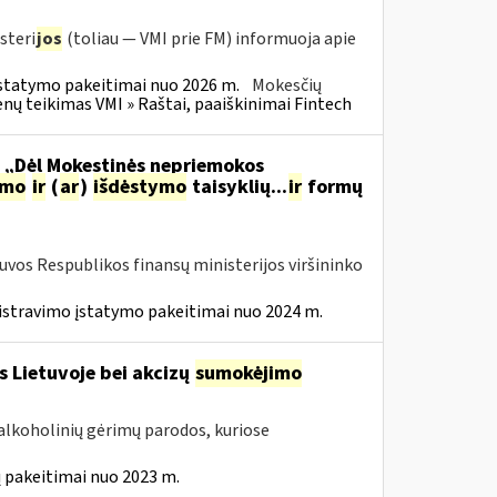
steri
jos
(toliau — VMI prie FM) informuoja apie
statymo pakeitimai nuo 2026 m.
Mokesčių
 teikimas VMI » Raštai, paaiškinimai Fintech
o „Dėl Mokestinės nepriemokos
imo
ir
(
ar
)
išdėstymo
taisyklių...
ir
formų
tuvos Respublikos finansų ministerijos viršininko
istravimo įstatymo pakeitimai nuo 2024 m.
s Lietuvoje bei akcizų
sumokėjimo
alkoholinių gėrimų parodos, kuriose
 pakeitimai nuo 2023 m.