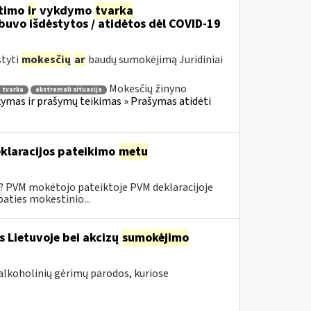
itimo
ir
vykdymo
tvarka
uvo išdėstytos / atidėtos dėl COVID-19
styti
mokesčių
ar
baudų sumokėjimą Juridiniai
Mokesčių žinyno
 tvarka
ekstremali situacija
mas ir prašymų teikimas » Prašymas atidėti
klaracijos pateikimo
metu
0? PVM mokėtojo pateiktoje PVM deklaracijoje
aties mokestinio...
s Lietuvoje bei akcizų
sumokėjimo
alkoholinių gėrimų parodos, kuriose