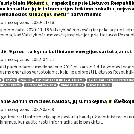
Valstybinės
Mokesčių
Inspekcijos prie Lietuvos Respublik
ino konsultacijų
ir
informacijos teikimo pokalbių neįrašan
remaliosios
situacijos
metu
“ patvirtinimo
urinio sąrašas
2020-11-18
jinimo data: 2020-11-18 Valstybinė mokesčių inspekcija prie Lietu
muoja, kad Valstybinės mokesčių inspekcijos prie Lietuvos Respubli
dėl 9 proc. taikymo buitiniams energijos vartotojams
urinio sąrašas
2022-04-21
kiai parduodamai medienai nuo 2019 m. sausio 1 d. taikomas lengvat
niams energijos vartotojams, kaip jie apibrėžti Lietuvos Respubliko
1
kn4401
malkos
buitiniams energijos vartotojams
buitiniams energijos vartotoj
centai malkoms
9 procentai medienai
9 proc malkoms
9 proc medienai
apie administracines baudas, jų sumokėjimą
ir
išieškoj
urinio sąrašas
2022-03-09
r galima rasti informaciją apie paskirtų baudų už administraciniu
kinimus, kur galite rasti informaciją apie paskirtų...