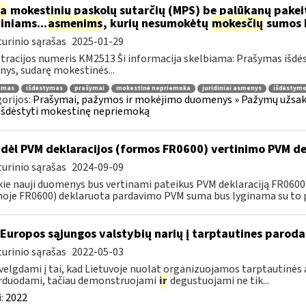
ia
mokestinių paskolų sutarčių (MPS) be palūkanų pake
diniams...
asmenims
, kurių nesumokėtų
mokesčių
sumos b
urinio sąrašas
2025-01-29
tracijos numeris KM2513 Ši informacija skelbiama: Prašymas išdė
ys, sudarę mokestinės...
jimas
išdėstymas
prašymai
mokestinė nepriemoka
juridiniai asmenys
išdėstymo
orijos:
Prašymai, pažymos ir mokėjimo duomenys » Pažymų užsaky
išdėstyti mokestinę nepriemoką
dėl PVM deklaracijos (formos FR0600) vertinimo PVM de
urinio sąrašas
2024-09-09
kie nauji duomenys bus vertinami pateikus PVM deklaraciją FR060
oje FR0600) deklaruota pardavimo PVM suma bus lyginama su to p
 Europos sąjungos valstybių narių į tarptautines paroda
urinio sąrašas
2022-05-03
velgdami į tai, kad Lietuvoje nuolat organizuojamos tarptautinės 
rduodami, tačiau demonstruojami
ir
degustuojami ne tik...
:
2022