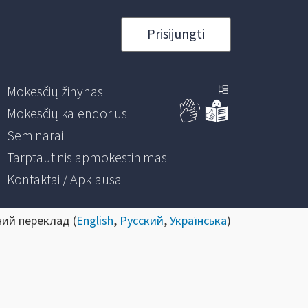
Prisijungti
Mokesčių žinynas
Mokesčių kalendorius
Seminarai
Tarptautinis apmokestinimas
Kontaktai / Apklausa
ний переклад (
English
,
Русский
,
Українська
)