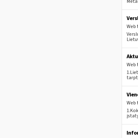
Metai
Vers
Web t
Versl
Lietu
Aktu
Web t
1.Lie
tarpt
Vien
Web t
1.Kok
įstat
Info