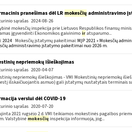
rmacinis pranešimas dėl LR
mokesčių
administravimo į
urinio sąrašas
2024-08-26
ybinė mokesčių inspekcija prie Lietuvos Respublikos finansų minist
amas įgyvendinti Ekonomikos gaivinimo
ir
atsparumo...
:
2024
Mokesčių įstatymų pakeitimai:
MĮP 2021 » Mokesčių admin
čių administravimo įstatymo pakeitimai nuo 2026 m.
stinių nepriemokų išieškojimas
urinio sąrašas
2020-04-07
tinių nepriemokų išieškojimas - VMI Mokestinių nepriemokų iši
stį išskaičiuojantis asmuo) gali įstatymų nustatytais terminais s
rmacija verslui dėl COVID-19
urinio sąrašas
2020-07-20
jinta 2021 rugsėjo 2 d. VMI teikiamos mokestinės pagalbos priemo
m. Valstybinė
mokesčių
inspekcija informuoja, jog...