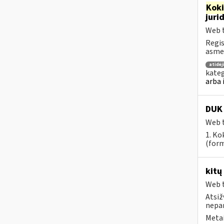
Kok
juri
Web t
Regis
asmen
atidė
kateg
arba 
DUK 
Web t
1. Ko
(form
kitų
Web t
Atsiž
nepa
Metai