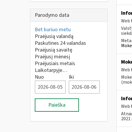
Info
Parodymo data
Web t
Valst
Bet kuriuo metu
siekd
Praėjusią valandą
Metai
Paskutines 24 valandas
Mokes
Praėjusią savaitę
Praėjusį mėnesį
Moke
Praėjusiais metais
Laikotarpyje…
Web t
Nuo
Iki
Mokes
(moke
Info
Paieška
Web t
Atnau
2021 