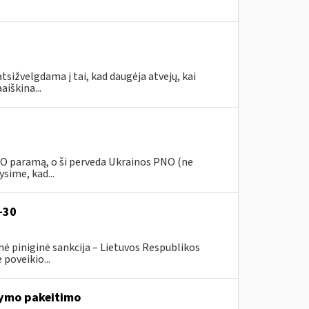
tsižvelgdama į tai, kad daugėja atvejų, kai
aiškina...
PNO paramą, o ši perveda Ukrainos PNO (ne
sime, kad...
-30
ė piniginė sankcija – Lietuvos Respublikos
poveikio...
ymo pakeitimo