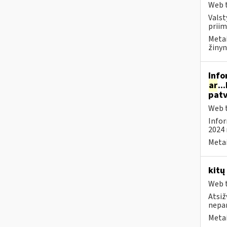
Web t
Valst
priim
Metai
žinyn
Info
ar
..
patv
Web t
Infor
2024 
Metai
kitų
Web t
Atsiž
nepa
Metai