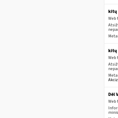
kitų
Web t
Atsiž
nepa
Metai
kitų
Web t
Atsiž
nepa
Metai
Akciz
Dėl 
Web t
Infor
minis