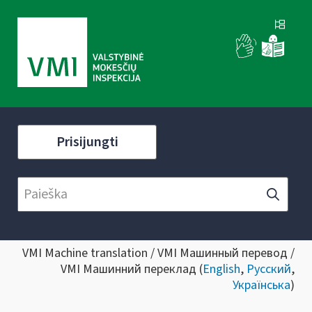
Prisijungti
VMI Machine translation / VMI Машинный перевод /
VMI Машинний переклад (
English
,
Русский
,
Українська
)