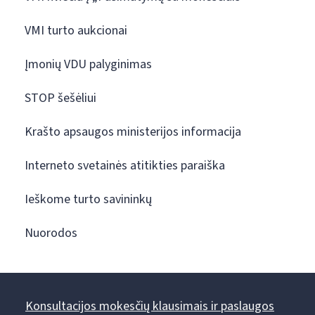
VMI turto aukcionai
Įmonių VDU palyginimas
STOP šešėliui
Krašto apsaugos ministerijos informacija
Interneto svetainės atitikties paraiška
Ieškome turto savininkų
Nuorodos
Konsultacijos mokesčių klausimais ir paslaugos