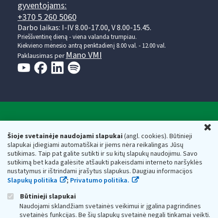
gyventojams:
+370 5 260 5060
Darbo laikas: I-IV 8.00-17.00, V 8.00-15.45.
Prieššventinę dieną - viena valanda trumpiau.
Kiekvieno mėnesio antrą penktadienį 8.00 val. - 12.00 val.
Mano VMI
Paklausimas per
Valstybinė mokesčių inspekcija prie Lietuvos
U
Respublikos finansų ministerijos
Šioje svetainėje naudojami slapukai
(angl. cookies). Būtinieji
slapukai įdiegiami automatiškai ir jiems nėra reikalingas Jūsų
Biudžetinė įstaiga. Juridinio asmens kodas — 188659752,
sutikimas. Taip pat galite sutikti ir su kitų slapukų naudojimu. Savo
adresas: Vasario 16-osios g. 14, 01107 Vilnius, Lietuva, el.paštas:
sutikimą bet kada galėsite atšaukti pakeisdami interneto naršyklės
vmi@vmi.lt
, E. pristatymo dėžutės adresas 188659752
nustatymus ir ištrindami įrašytus slapukus. Daugiau informacijos
Duomenys apie Valstybinę mokesčių inspekciją prie Lietuvos
Slapukų politika
;
Privatumo politika.
Respublikos finansų ministerijos kaupiami ir saugomi Juridinių
asmenų registre
Būtinieji slapukai
Naudojami sklandžiam svetainės veikimui ir įgalina pagrindines
svetainės funkcijas. Be šių slapukų svetainė negali tinkamai veikti.