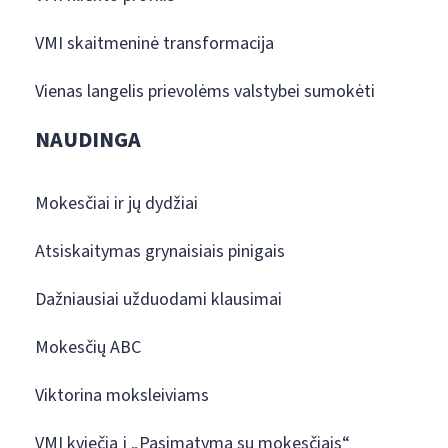
VMI skaitmeninė transformacija
Vienas langelis prievolėms valstybei sumokėti
NAUDINGA
Mokesčiai ir jų dydžiai
Atsiskaitymas grynaisiais pinigais
Dažniausiai užduodami klausimai
Mokesčių ABC
Viktorina moksleiviams
VMI kviečia į „Pasimatymą su mokesčiais“