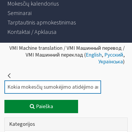
Mokesčių kalendorius
Seminarai
Tarptautinis apmokestinimas
Kontaktai / Apklausa
VMI Machine translation / VMI Машинный перевод /
VMI Машинний переклад (
English
,
Русский
,
Українська
)
Paieška
Kategorijos