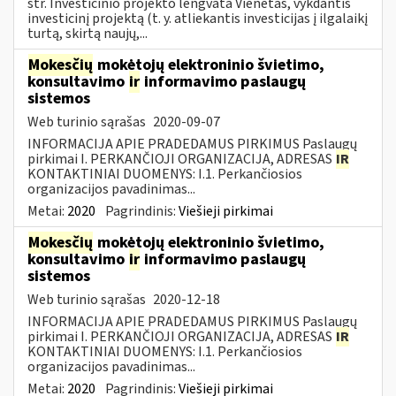
str. Investicinio projekto lengvata Vienetas, vykdantis
investicinį projektą (t. y. atliekantis investicijas į ilgalaikį
turtą, skirtą naujų,...
Mokesčių
mokėtojų elektroninio švietimo,
konsultavimo
ir
informavimo paslaugų
sistemos
Web turinio sąrašas
2020-09-07
INFORMACIJA APIE PRADEDAMUS PIRKIMUS Paslaugų
pirkimai I. PERKANČIOJI ORGANIZACIJA, ADRESAS
IR
KONTAKTINIAI DUOMENYS: I.1. Perkančiosios
organizacijos pavadinimas...
Metai:
2020
Pagrindinis:
Viešieji pirkimai
Mokesčių
mokėtojų elektroninio švietimo,
konsultavimo
ir
informavimo paslaugų
sistemos
Web turinio sąrašas
2020-12-18
INFORMACIJA APIE PRADEDAMUS PIRKIMUS Paslaugų
pirkimai I. PERKANČIOJI ORGANIZACIJA, ADRESAS
IR
KONTAKTINIAI DUOMENYS: I.1. Perkančiosios
organizacijos pavadinimas...
Metai:
2020
Pagrindinis:
Viešieji pirkimai