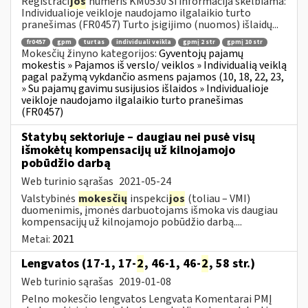
Registraci
jos
numeris KM0530 Ši informacija skelbiama:
Individualioje veikloje naudojamo ilgalaikio turto
pranešimas (FR0457) Turto įsigijimo (nuomos) išlaidų...
fr0457
gpm
turtas
individuali veikla
gpmį 2 str
gpmį 10 str
Mokesčių žinyno kategorijos:
Gyventojų pajamų
mokestis » Pajamos iš verslo/ veiklos » Individualią veiklą
pagal pažymą vykdančio asmens pajamos (10, 18, 22, 23,
» Su pajamų gavimu susijusios išlaidos » Individualioje
veikloje naudojamo ilgalaikio turto pranešimas
(FR0457)
Statybų sektoriuje – daugiau nei pusė visų
išmokėtų kompensacijų už kilnojamojo
pobūdžio darbą
Web turinio sąrašas
2021-05-24
Valstybinės
mokesčių
inspekci
jos
(toliau – VMI)
duomenimis, įmonės darbuotojams išmoka vis daugiau
kompensacijų už kilnojamojo pobūdžio darbą....
Metai:
2021
Lengvatos (17-1, 17-
2
, 46-1, 46-
2
, 58 str.)
Web turinio sąrašas
2019-01-08
Pelno mokesčio lengvatos Lengvata Komentarai PMĮ