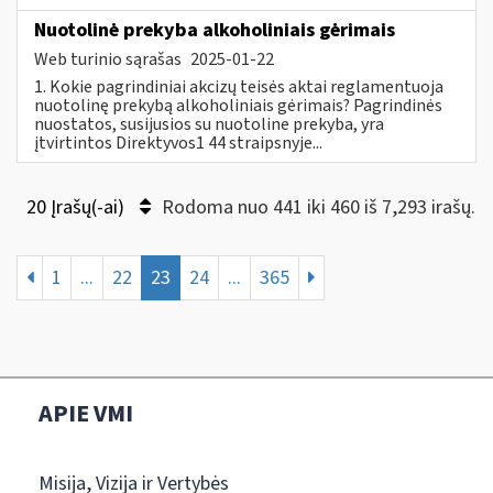
Nuotolinė prekyba alkoholiniais gėrimais
Web turinio sąrašas
2025-01-22
1. Kokie pagrindiniai akcizų teisės aktai reglamentuoja
nuotolinę prekybą alkoholiniais gėrimais? Pagrindinės
nuostatos, susijusios su nuotoline prekyba, yra
įtvirtintos Direktyvos1 44 straipsnyje...
20 Įrašų(-ai)
Rodoma nuo 441 iki 460 iš 7,293 irašų.
1
...
22
23
24
...
365
APIE VMI
Misija, Vizija ir Vertybės