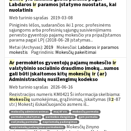
Labdaros
ir
paramos įstatymo nuostatas, kai
nuolatinis
Web turinio sąrašas
2019-03-08
Piniginės lėšos, sudarančios iki 1 proc. profesinėms
sąjungoms arba profesinių sąjungų susivienijimams
pervesto gyventojo pajamų mokesčio yra pripažįstamos
parama pagal LPĮ (2018-06-28 įstatymas...
Metai (Archyvas):
2019
Mokesčiai:
Labdaros ir paramos
mokestis
Pagrindinis:
Mokesčių pakeitimai
Ar
permokėtos gyventojų pajamų mokesčio
ir
valstybinio socialinio draudimo įmokų...sumos
gali būti įskaitomos kitų
mokesčių
ir
(
ar
)
Administracinių nusižengimų kodekso
Web turinio sąrašas
2026-06-16
Registracijos numeris KM0421 Ši informacija skelbiama:
Mokesčių
sumokėjimas, grąžinimas, įskaitymas (8
2
-87
str.) Mokestį išskaičiuojančio asmens iš...
mokesčių administravimas
maį 87 str.
mokesčių permoka
permokos įskaitymas
permokos dengimas
gpm permoka
vsd įmokų permoka
nepriemokų padengimas
Mokesčių žinyno
nepriemokų padengimas permokomis