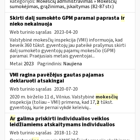
kategorijos:
Mokesčių administravimas » Mokesčių
sumokėjimas, grąžinimas, įskaitymas (82-87 str.)
Skirti dalį sumokėto GPM paramai paprasta
ir
nieko nekainuoja
Web turinio sąrašas
2023-04-20
Valstybinė mokesčių inspekcija (VMI) informuoja, kad
beveik 360 tūkst. gyventojų jau pateikė prašymus skirti
dalį sumokėto gyventojų pajamų mokesčio (GPM)
paramai. Praėjusiais metais gyventojai...
Metai:
2023
Pagrindinis:
Naujiena
VMI ragina pavėžėjus gautas pajamas
deklaruoti atsakingai
Web turinio sąrašas
2020-07-20
2020 m. birželio 11 d., Vilnius. Valstybinė
mokesčių
inspekcija (toliau – VMI) primena, kad 17,
2
tūkst.
gyventojų, kurie pernai vykdė keleivių...
Ar
galima priskirti individualios veiklos
leidžiamiems atskaitymams individualios
Web turinio sąrašas
2018-11-22