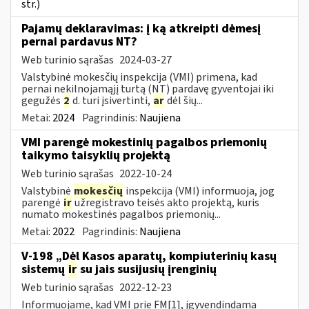
str.)
Pajamų deklaravimas: į ką atkreipti dėmesį
pernai pardavus NT?
Web turinio sąrašas
2024-03-27
Valstybinė mokesčių inspekcija (VMI) primena, kad
pernai nekilnojamąjį turtą (NT) pardavę gyventojai iki
gegužės
2
d. turi įsivertinti,
ar
dėl šių...
Metai:
2024
Pagrindinis:
Naujiena
VMI parengė mokestinių pagalbos priemonių
taikymo taisyklių projektą
Web turinio sąrašas
2022-10-24
Valstybinė
mokesčių
inspekcija (VMI) informuoja, jog
parengė
ir
užregistravo teisės akto projektą, kuris
numato mokestinės pagalbos priemonių...
Metai:
2022
Pagrindinis:
Naujiena
V-198 „Dėl Kasos aparatų, kompiuterinių kasų
sistemų
ir
su jais susijusių įrenginių
Web turinio sąrašas
2022-12-23
Informuojame, kad VMI prie FM[1], įgyvendindama