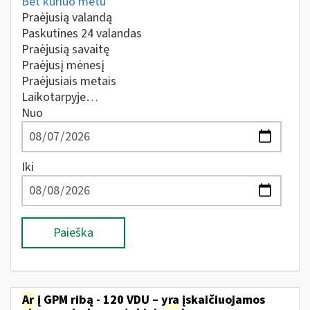
Bet kuriuo metu
Praėjusią valandą
Paskutines 24 valandas
Praėjusią savaitę
Praėjusį mėnesį
Praėjusiais metais
Laikotarpyje…
Nuo
Iki
Paieška
Ar
į GPM ribą - 120 VDU – yra įskaičiuojamos