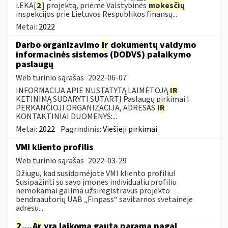
i.EKA[
2
] projektą, priėmė Valstybinės
mokesčių
inspekcijos prie Lietuvos Respublikos finansų...
Metai:
2022
Darbo organizavimo
ir
dokumentų valdymo
informacinės sistemos (DODVS) palaikymo
paslaugų
Web turinio sąrašas
2022-06-07
INFORMACIJA APIE NUSTATYTĄ LAIMĖTOJĄ
IR
KETINIMĄ SUDARYTI SUTARTĮ Paslaugų pirkimai I.
PERKANČIOJI ORGANIZACIJA, ADRESAS
IR
KONTAKTINIAI DUOMENYS:...
Metai:
2022
Pagrindinis:
Viešieji pirkimai
VMI kliento profilis
Web turinio sąrašas
2022-03-29
Džiugu, kad susidomėjote VMI kliento profiliu!
Susipažinti su savo įmonės individualiu profiliu
nemokamai galima užsiregistravus projekto
bendraautorių UAB „Finpass“ savitarnos svetainėje
adresu...
2
....
Ar
yra laikoma gauta parama pagal