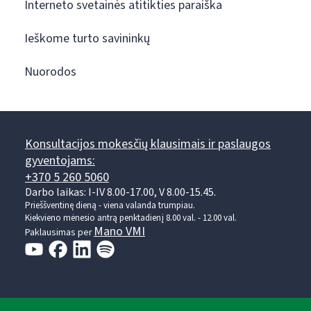
Interneto svetainės atitikties paraiška
Ieškome turto savininkų
Nuorodos
Konsultacijos mokesčių klausimais ir paslaugos
gyventojams:
+370 5 260 5060
Darbo laikas: I-IV 8.00-17.00, V 8.00-15.45.
Prieššventinę dieną - viena valanda trumpiau.
Kiekvieno mėnesio antrą penktadienį 8.00 val. - 12.00 val.
Mano VMI
Paklausimas per