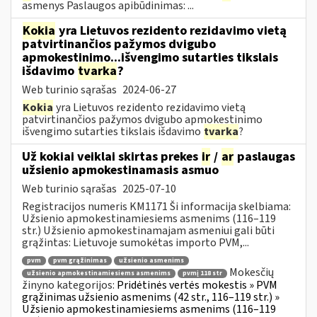
asmenys Paslaugos apibūdinimas: ...
Kokia
yra Lietuvos rezidento rezidavimo vietą
patvirtinančios pažymos dvigubo
apmokestinimo...išvengimo sutarties tikslais
išdavimo
tvarka
?
Web turinio sąrašas
2024-06-27
Kokia
yra Lietuvos rezidento rezidavimo vietą
patvirtinančios pažymos dvigubo apmokestinimo
išvengimo sutarties tikslais išdavimo
tvarka
?
Už kokiai veiklai skirtas prekes
ir
/
ar
paslaugas
užsienio apmokestinamasis asmuo
Web turinio sąrašas
2025-07-10
Registracijos numeris KM1171 Ši informacija skelbiama:
Užsienio apmokestinamiesiems asmenims (116–119
str.) Užsienio apmokestinamajam asmeniui gali būti
grąžintas: Lietuvoje sumokėtas importo PVM,...
pvm
pvm grąžinimas
užsienio asmenims
Mokesčių
užsienio apmokestinamiesiems asmenims
pvmį 118 str
žinyno kategorijos:
Pridėtinės vertės mokestis » PVM
grąžinimas užsienio asmenims (42 str., 116–119 str.) »
Užsienio apmokestinamiesiems asmenims (116–119