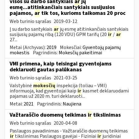
visos su darbo santykiais
ar
jų
esmę...atitinkančiais santykiais susijusios
pajamos,
ar
tik tos, kurioms taikomas 20 proc
Web turinio sąrašas
2019-03-12
Į su darbo santykiais
ar
jų esmę atitinkančiais santykiais
susijusių pajamų ribą (120 VDU) GPM tarifų (20
ir
/
ar
27...
Metai (Archyvas):
2019
Mokesčiai:
Gyventojų pajamų
mokestis
Pagrindinis:
Mokesčių pakeitimai
VMI primena, kaip teisingai gyventojams
deklaruoti gautas palūkanas
Web turinio sąrašas
2021-03-25
Valstybinė
mokesčių
inspekcija (toliau – VMI)
informuoja, kad gyventojai kaip
ir
kasmet deklaruodami
pajamas už 2020 m. turi deklaruoti...
Metai:
2021
Pagrindinis:
Naujiena
Važtaraščio duomenų teikimas
ir
tikslinimas
Web turinio sąrašas
2020-04-08
Paslaugos pavadinimas - Važtaraščio duomenų teikimas
ir
tikslinimas Paslaugos gavėjai - Fiziniai
ir
juridiniai