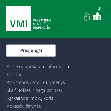
Prisijungti
Mokesčių mokėtojų informacija
Formos
Rinkmenos / Atviri duomenys
Skaičiuoklės ir pagalbininkai
Sąskaitos ir įmokų kodai
Mokesčių žinynas