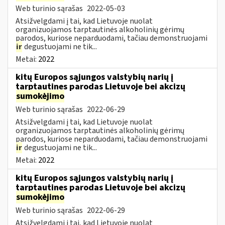
Web turinio sąrašas
2022-05-03
Atsižvelgdami į tai, kad Lietuvoje nuolat
organizuojamos tarptautinės alkoholinių gėrimų
parodos, kuriose neparduodami, tačiau demonstruojami
ir
degustuojami ne tik...
Metai:
2022
kitų Europos sąjungos valstybių narių į
tarptautines parodas Lietuvoje bei akcizų
sumokėjimo
Web turinio sąrašas
2022-06-29
Atsižvelgdami į tai, kad Lietuvoje nuolat
organizuojamos tarptautinės alkoholinių gėrimų
parodos, kuriose neparduodami, tačiau demonstruojami
ir
degustuojami ne tik...
Metai:
2022
kitų Europos sąjungos valstybių narių į
tarptautines parodas Lietuvoje bei akcizų
sumokėjimo
Web turinio sąrašas
2022-06-29
Atsižvelgdami į tai, kad Lietuvoje nuolat