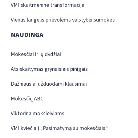
VMI skaitmeninė transformacija
Vienas langelis prievolėms valstybei sumokėti
NAUDINGA
Mokesčiai ir jų dydžiai
Atsiskaitymas grynaisiais pinigais
Dažniausiai užduodami klausimai
Mokesčių ABC
Viktorina moksleiviams
VMI kviečia į „Pasimatymą su mokesčiais“