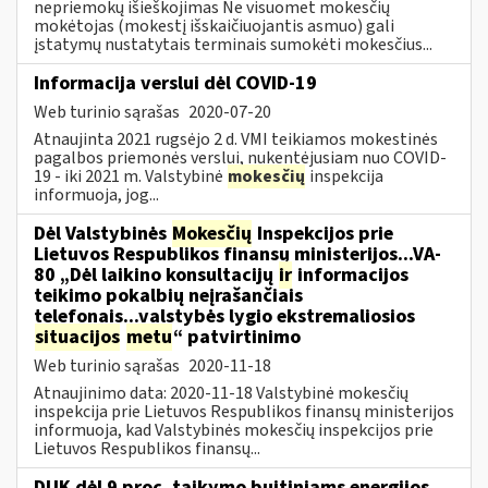
nepriemokų išieškojimas Ne visuomet mokesčių
mokėtojas (mokestį išskaičiuojantis asmuo) gali
įstatymų nustatytais terminais sumokėti mokesčius...
Informacija verslui dėl COVID-19
Web turinio sąrašas
2020-07-20
Atnaujinta 2021 rugsėjo 2 d. VMI teikiamos mokestinės
pagalbos priemonės verslui, nukentėjusiam nuo COVID-
19 - iki 2021 m. Valstybinė
mokesčių
inspekcija
informuoja, jog...
Dėl Valstybinės
Mokesčių
Inspekcijos prie
Lietuvos Respublikos finansų ministerijos...VA-
80 „Dėl laikino konsultacijų
ir
informacijos
teikimo pokalbių neįrašančiais
telefonais...valstybės lygio ekstremaliosios
situacijos
metu
“ patvirtinimo
Web turinio sąrašas
2020-11-18
Atnaujinimo data: 2020-11-18 Valstybinė mokesčių
inspekcija prie Lietuvos Respublikos finansų ministerijos
informuoja, kad Valstybinės mokesčių inspekcijos prie
Lietuvos Respublikos finansų...
DUK dėl 9 proc. taikymo buitiniams energijos