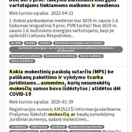
vartotojams tiekiamoms malkoms
ir
medienos
Web turinio sąrašas
2022-04-21
1. Kokiai parduodamai medienai nuo 2019 m. sausio 1 d.
taikomas lengvatinis 9 proc. PVM tarifas? Nuo 2019 m.
sausio 1 d. buitiniams energijos vartotojams, kaip jie
apibrėžti Lietuvos Respublikos...
kn 4401
kn4401
malkos
buitiniams energijos vartotojams
buitiniams energijos vartotojams tiekiamoms malkoms ir medienos
produktams
9 procentai malkoms
9 procentai medienai
9 proc malkoms
9 proc medienai
Kokia
mokestinių paskolų sutarčių (MPS) be
palūkanų pakeitimo
ir
vykdymo
tvarka
juridiniams...
asmenims
, kurių nesumokėtų
mokesčių
sumos buvo išdėstytos / atidėtos dėl
COVID-19
Web turinio sąrašas
2025-01-29
Registracijos numeris KM2513 Ši informacija skelbiama:
Prašymas išdėstyti
mokesčių
ar
baudų sumokėjimą
Juridiniai asmenys, sudarę mokestinės...
atidėjimas
išdėstymas
prašymai
mokestinė nepriemoka
Mokesčių