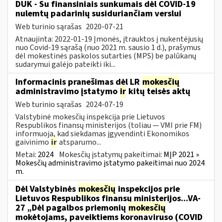
DUK - Su finansiniais sunkumais dėl COVID-19
nulemtų padarinių susiduriančiam verslui
Web turinio sąrašas
2020-07-21
Atnaujinta: 2022-01-19 Įmonės, įtrauktos į nukentėjusių
nuo Covid-19 sąrašą (nuo 2021 m. sausio 1 d.), prašymus
dėl mokestinės paskolos sutarties (MPS) be palūkanų
sudarymui galėjo pateikti iki...
Informacinis pranešimas dėl LR
mokesčių
administravimo įstatymo
ir
kitų teisės aktų
Web turinio sąrašas
2024-07-19
Valstybinė mokesčių inspekcija prie Lietuvos
Respublikos finansų ministerijos (toliau — VMI prie FM)
informuoja, kad siekdamas įgyvendinti Ekonomikos
gaivinimo
ir
atsparumo...
Metai:
2024
Mokesčių įstatymų pakeitimai:
MĮP 2021 »
Mokesčių administravimo įstatymo pakeitimai nuo 2024
m.
Dėl Valstybinės
mokesčių
inspekcijos prie
Lietuvos Respublikos finansų ministerijos...VA-
27 „Dėl pagalbos priemonių
mokesčių
mokėtojams, paveiktiems koronaviruso (COVID