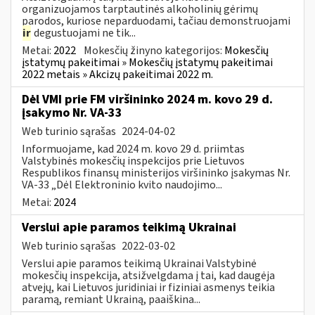
organizuojamos tarptautinės alkoholinių gėrimų
parodos, kuriose neparduodami, tačiau demonstruojami
ir
degustuojami ne tik...
Metai:
2022
Mokesčių žinyno kategorijos:
Mokesčių
įstatymų pakeitimai » Mokesčių įstatymų pakeitimai
2022 metais » Akcizų pakeitimai 2022 m.
Dėl VMI prie FM viršininko 2024 m. kovo 29 d.
įsakymo Nr. VA-33
Web turinio sąrašas
2024-04-02
Informuojame, kad 2024 m. kovo 29 d. priimtas
Valstybinės mokesčių inspekcijos prie Lietuvos
Respublikos finansų ministerijos viršininko įsakymas Nr.
VA-33 „Dėl Elektroninio kvito naudojimo...
Metai:
2024
Verslui apie paramos teikimą Ukrainai
Web turinio sąrašas
2022-03-02
Verslui apie paramos teikimą Ukrainai Valstybinė
mokesčių inspekcija, atsižvelgdama į tai, kad daugėja
atvejų, kai Lietuvos juridiniai ir fiziniai asmenys teikia
paramą, remiant Ukrainą, paaiškina...