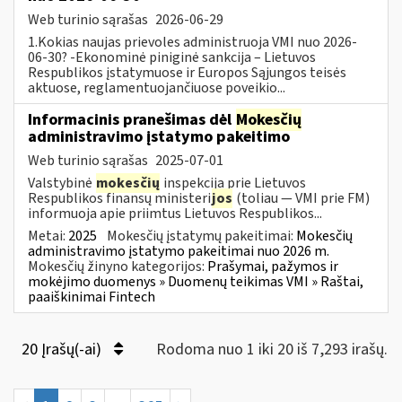
Web turinio sąrašas
2026-06-29
1.Kokias naujas prievoles administruoja VMI nuo 2026-
06-30? -Ekonominė piniginė sankcija – Lietuvos
Respublikos įstatymuose ir Europos Sąjungos teisės
aktuose, reglamentuojančiuose poveikio...
Informacinis pranešimas dėl
Mokesčių
administravimo įstatymo pakeitimo
Web turinio sąrašas
2025-07-01
Valstybinė
mokesčių
inspekcija prie Lietuvos
Respublikos finansų ministeri
jos
(toliau — VMI prie FM)
informuoja apie priimtus Lietuvos Respublikos...
Metai:
2025
Mokesčių įstatymų pakeitimai:
Mokesčių
administravimo įstatymo pakeitimai nuo 2026 m.
Mokesčių žinyno kategorijos:
Prašymai, pažymos ir
mokėjimo duomenys » Duomenų teikimas VMI » Raštai,
paaiškinimai Fintech
20 Įrašų(-ai)
Rodoma nuo 1 iki 20 iš 7,293 irašų.