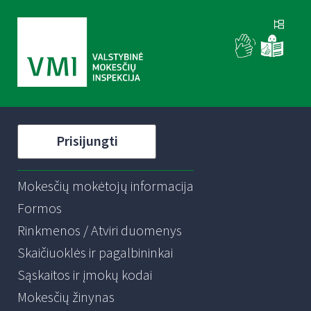
Prisijungti
Mokesčių mokėtojų informacija
Formos
Rinkmenos / Atviri duomenys
Skaičiuoklės ir pagalbininkai
Sąskaitos ir įmokų kodai
Mokesčių žinynas