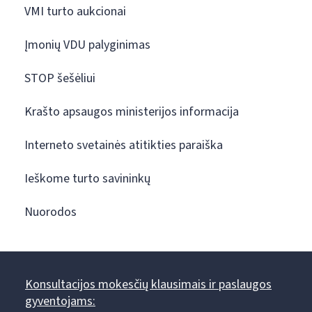
VMI turto aukcionai
Įmonių VDU palyginimas
STOP šešėliui
Krašto apsaugos ministerijos informacija
Interneto svetainės atitikties paraiška
Ieškome turto savininkų
Nuorodos
Konsultacijos mokesčių klausimais ir paslaugos
gyventojams: