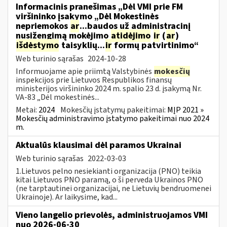
Informacinis pranešimas „Dėl VMI prie FM
viršininko įsakymo „Dėl Mokestinės
nepriemokos
ar
...baudos už administracinį
nusižengimą mokėjimo
atidėjimo
ir
(
ar
)
išdėstymo
taisyklių...
ir
formų patvirtinimo“
Web turinio sąrašas
2024-10-28
Informuojame apie priimtą Valstybinės
mokesčių
inspekcijos prie Lietuvos Respublikos finansų
ministerijos viršininko 2024 m. spalio 23 d. įsakymą Nr.
VA-83 „Dėl mokestinės...
Metai:
2024
Mokesčių įstatymų pakeitimai:
MĮP 2021 »
Mokesčių administravimo įstatymo pakeitimai nuo 2024
m.
Aktualūs klausimai dėl paramos Ukrainai
Web turinio sąrašas
2022-03-03
1.Lietuvos pelno nesiekianti organizacija (PNO) teikia
kitai Lietuvos PNO paramą, o ši perveda Ukrainos PNO
(ne tarptautinei organizacijai, ne Lietuvių bendruomenei
Ukrainoje). Ar laikysime, kad...
Vieno langelio prievolės, administruojamos VMI
nuo 2026-06-30