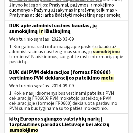
juridiniai asmenys
išdėstymo tvarka
ekstremali situacija
žinyno kategorijos:
Prašymai, pažymos ir mokėjimo
duomenys » Pažymų užsakymas ir prašymų teikimas »
Prašymas atidėti arba išdėstyti mokestinę nepriemoką
DUK apie administracines baudas, jų
sumokėjimą
ir
išieškojimą
Web turinio sąrašas
2022-03-09
1. Kur galima rasti informaciją apie paskirtų baudų už
administracinius nusižengimus sumas, jų
sumokėjimo
terminus? Paaiškinimus, kur galite rasti informaciją apie
paskirtų...
DUK dėl PVM deklaracijos (formos FR0600)
vertinimo PVM deklaracijos pateikimo
metu
Web turinio sąrašas
2024-09-09
1. Kokie nauji duomenys bus vertinami pateikus PVM
deklaraciją FR0600? PVM mokėtojo pateiktoje PVM
deklaracijoje (formoje FR0600) deklaruota pardavimo
PVM suma bus lyginama su to paties mokestinio...
kitų Europos sąjungos valstybių narių į
tarptautines parodas Lietuvoje bei akcizų
sumokėjimo