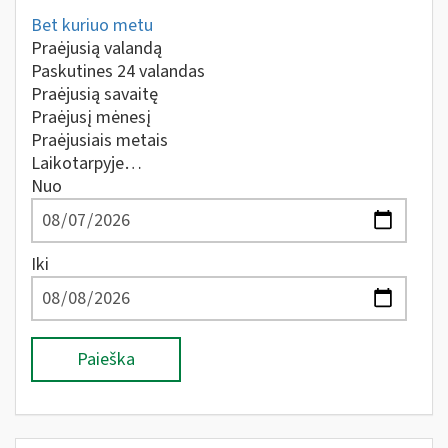
Bet kuriuo metu
Praėjusią valandą
Paskutines 24 valandas
Praėjusią savaitę
Praėjusį mėnesį
Praėjusiais metais
Laikotarpyje…
Nuo
Iki
Paieška