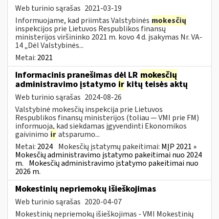
Web turinio sąrašas
2021-03-19
Informuojame, kad priimtas Valstybinės
mokesčių
inspekcijos prie Lietuvos Respublikos finansų
ministerijos viršininko 2021 m. kovo 4 d. įsakymas Nr. VA-
14 „Dėl Valstybinės...
Metai:
2021
Informacinis pranešimas dėl LR
mokesčių
administravimo įstatymo
ir
kitų teisės aktų
Web turinio sąrašas
2024-08-26
Valstybinė mokesčių inspekcija prie Lietuvos
Respublikos finansų ministerijos (toliau — VMI prie FM)
informuoja, kad siekdamas įgyvendinti Ekonomikos
gaivinimo
ir
atsparumo...
Metai:
2024
Mokesčių įstatymų pakeitimai:
MĮP 2021 »
Mokesčių administravimo įstatymo pakeitimai nuo 2024
m.
Mokesčių administravimo įstatymo pakeitimai nuo
2026 m.
Mokestinių nepriemokų išieškojimas
Web turinio sąrašas
2020-04-07
Mokestinių nepriemokų išieškojimas - VMI Mokestinių