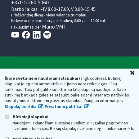
+370 5 260 5060
Darbo laikas: I-IV 8.00-17.00, V 8.00-15.45.
Prieššventinę dieną - viena valanda trumpiau.
Kiekvieno mėnesio antrą penktadienį 8.00 val. - 12.00 val.
Mano VMI
Paklausimas per
Valstybinė mokesčių inspekcija prie Lietuvos
U
Respublikos finansų ministerijos
Šioje svetainėje naudojami slapukai
(angl. cookies). Būtinieji
slapukai įdiegiami automatiškai ir jiems nėra reikalingas Jūsų
Biudžetinė įstaiga. Juridinio asmens kodas — 188659752,
sutikimas. Taip pat galite sutikti ir su kitų slapukų naudojimu. Savo
adresas: Vasario 16-osios g. 14, 01107 Vilnius, Lietuva, el.paštas:
sutikimą bet kada galėsite atšaukti pakeisdami interneto naršyklės
vmi@vmi.lt
, E. pristatymo dėžutės adresas 188659752
nustatymus ir ištrindami įrašytus slapukus. Daugiau informacijos
Duomenys apie Valstybinę mokesčių inspekciją prie Lietuvos
Slapukų politika
;
Privatumo politika.
Respublikos finansų ministerijos kaupiami ir saugomi Juridinių
asmenų registre
Būtinieji slapukai
Naudojami sklandžiam svetainės veikimui ir įgalina pagrindines
svetainės funkcijas. Be šių slapukų svetainė negali tinkamai veikti.