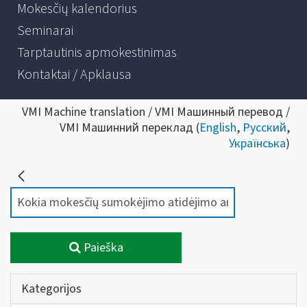
Mokesčių kalendorius
Seminarai
Tarptautinis apmokestinimas
Kontaktai / Apklausa
VMI Machine translation / VMI Машинный перевод /
VMI Машинний переклад (
English
,
Русский
,
Українська
)
Paieška
Kategorijos