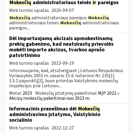
Mokesčių
administratoriaus teisės
ir
pareigos
Web turinio sąrašas
2020-04-07
Mokesčių
administratoriaus pareigos
Mokesčių
administratoriaus teisės
Mokesčių
administratoriaus
pareigos...
Dėl importuojamų akcizais apmokestinamų
prekių gabenimo, kad neatsirastų prievolės
mokėti importo akcizus, tvarkos aprašo
patvirtinimo
Web turinio sąrašas
2023-09-19
Informuojame, kad, atsižvelgiant į Lietuvos Respublikos
Vyriausybės 2002 m. vasario 15 d. nutarimo Nr. 235[1]
1.5.2 papunktį[2], buvo priimtas Valstybinės mokesčių
inspekcijos prie Lietuvos...
Metai:
2023
Mokesčių įstatymų pakeitimai:
MĮP 2021 »
Akcizų mokesčių pakeitimai nuo 2023 m.
Informacinis pranešimas dėl
Mokesčių
administravimo įstatymo, Valstybinio
socialinio
Web turinio sąrašas
2022-12-27