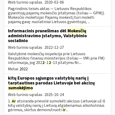
Web turinio sąrašas
2020-02-06
Pagrindinis teisės aktas — Lietuvos Respublikos
gyventojų pajamų mokesčio įstatymas (toliau — GPMĮ).
Mokesčio mokėtojai: Pajamų mokestį turi mokėti
pajamų gavę: nuolatiniai Lietuvos gyventojai, ...
Informacinis pranešimas dėl
Mokesčių
administravimo įstatymo, Valstybinio
socialinio
Web turinio sąrašas
2022-12-27
Valstybinė mokesčių inspekcija prie Lietuvos
Respublikos finansų ministerijos (toliau — VMI prie FM)
informuoja, jog 202
2
-1
2
-13 įstatymu Nr....
Metai:
2022
kitų Europos sąjungos valstybių narių į
tarptautines parodas Lietuvoje bei akcizų
sumokėjimo
Web turinio sąrašas
2025-10-24
1.
Ar
atsiranda prievolė sumokėti akcizus Lietuvoje už iš
kitų valstybių narių į Lietuvą atgabenamus alkoholinius
gėrimus, skirtus demonstruoti
ir
...