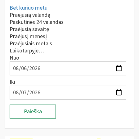
Bet kuriuo metu
Praėjusią valandą
Paskutines 24 valandas
Praėjusią savaitę
Praėjusį mėnesį
Praėjusiais metais
Laikotarpyje…
Nuo
Iki
Paieška