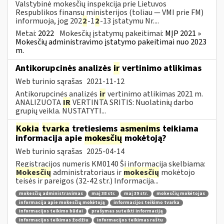
Valstybinė mokesčių inspekcija prie Lietuvos
Respublikos finansų ministerijos (toliau — VMI prie FM)
informuoja, jog 202
2
-1
2
-13 įstatymu Nr....
Metai:
2022
Mokesčių įstatymų pakeitimai:
MĮP 2021 »
Mokesčių administravimo įstatymo pakeitimai nuo 2023
m.
Antikorupcinės analizės
ir
vertinimo atlikimas
Web turinio sąrašas
2021-11-12
Antikorupcinės analizės
ir
vertinimo atlikimas 2021 m.
ANALIZUOTA
IR
VERTINTA SRITIS: Nuolatinių darbo
grupių veikla. NUSTATYTI...
Kokia
tvarka
tretiesiems
asmenims
teikiama
informacija apie
mokesčių
mokėtoją?
Web turinio sąrašas
2025-04-14
Registracijos numeris KM0140 Ši informacija skelbiama:
Mokesčių
administratoriaus ir
mokesčių
mokėtojo
teisės ir pareigos (32-42 str.) Informacija...
mokesčių administravimas
maį 38 str.
maį 39 str.
mokesčių mokėtojas
informacija apie mokesčių mokėtoją
informacijos teikimo tvarka
informacijos teikimo būdai
prašymas suteikti informaciją
informacijos teikimas žodžiu
informacijos teikimas raštu