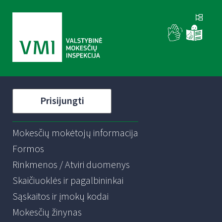
Prisijungti
Mokesčių mokėtojų informacija
Formos
Rinkmenos / Atviri duomenys
Skaičiuoklės ir pagalbininkai
Sąskaitos ir įmokų kodai
Mokesčių žinynas