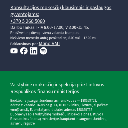
Konsultacijos mokesčių klausimais ir paslaugos
gyventojams:
+370 5 260 5060
Darbo laikas: I-IV 8.00-17.00, V 8.00-15.45.
Prieššventinę dieną - viena valanda trumpiau.
Kiekvieno mėnesio antrą penktadienį 8.00 val. - 12.00 val.
Mano VMI
Paklausimas per
Valstybinė mokesčių inspekcija prie Lietuvos
Respublikos finansų ministerijos
Biudžetinė įstaiga. Juridinio asmens kodas — 188659752,
adresas: Vasario 16-osios g. 14, 01107 Vilnius, Lietuva, el.paštas:
vmi@vmi.lt
, E. pristatymo dėžutės adresas 188659752
Duomenys apie Valstybinę mokesčių inspekciją prie Lietuvos
Respublikos finansų ministerijos kaupiami ir saugomi Juridinių
asmenų registre