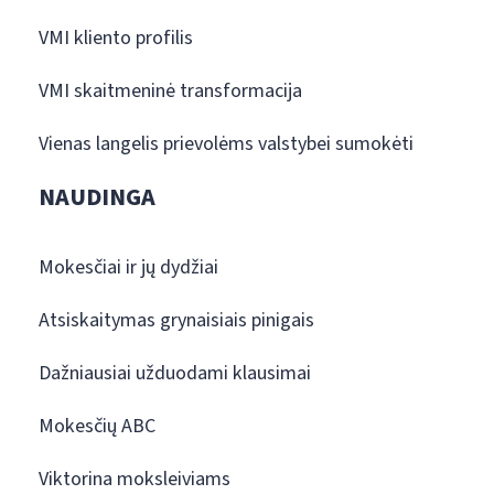
VMI kliento profilis
VMI skaitmeninė transformacija
Vienas langelis prievolėms valstybei sumokėti
NAUDINGA
Mokesčiai ir jų dydžiai
Atsiskaitymas grynaisiais pinigais
Dažniausiai užduodami klausimai
Mokesčių ABC
Viktorina moksleiviams