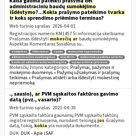
Kada galima pateikti prašymą dėl
administracinių baudų
sumokėjimo
išdėstymo
?...
Kokia
prašymo pateikimo
tvarka
ir
koks sprendimo priėmimo terminas?
Web turinio sąrašas
2026-04-01
Registracijos numeris KM1457 Ši informacija skelbiama:
Prašymas išdėstyti
mokesčių
ar
baudų sumokėjimą
Aspektas Komentaras Susidūrus su...
atidėjimas
išdėstymas
nauda
mokestinė nepriemoka
administracinis nusižengimas
maį 88 str.
mokestinės paskolos sutartis
bauda už administracinį nusižengimą
supaprastintas procesas
Mokesčių žinyno kategorijos:
Prašymai, pažymos ir
mokėjimo duomenys » Pažymų užsakymas ir prašymų
teikimas » Prašymas atidėti arba išdėstyti mokestinę
nepriemoką
., sausio),
ar
PVM sąskaitos faktūros gavimo
datą (pvz., vasario)?
Web turinio sąrašas
2021-04-30
PVM sąskaita faktūra gaunamų PVM sąskaitų faktūrų
registre registruojama, nurodant teisingą
jos
išrašymo
datą, tokią,
kokia
yra nurodyta dokumente...
DUK:
DUK - Apie i.SAF