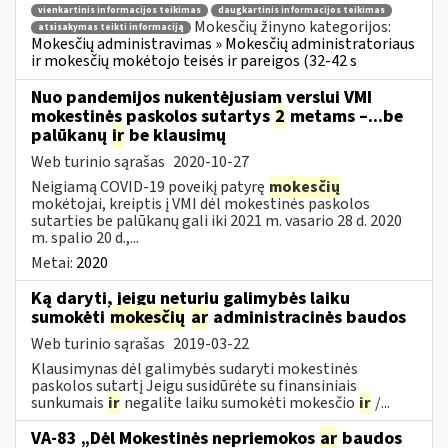
vienkartinis informacijos teikimas
daugkartinis informacijos teikimas
Mokesčių žinyno kategorijos:
atsisakymas teikti informaciją
Mokesčių administravimas » Mokesčių administratoriaus
ir mokesčių mokėtojo teisės ir pareigos (32-42 s
Nuo pandemijos nukentėjusiam verslui VMI
mokestinės paskolos sutartys
2
metams –...be
palūkanų
ir
be klausimų
Web turinio sąrašas
2020-10-27
Neigiamą COVID-19 poveikį patyrę
mokesčių
mokėtojai, kreiptis į VMI dėl mokestinės paskolos
sutarties be palūkanų gali iki 2021 m. vasario 28 d. 2020
m. spalio 20 d.,...
Metai:
2020
Ką daryti, jeigu neturiu galimybės laiku
sumokėti
mokesčių
ar
administracinės baudos
Web turinio sąrašas
2019-03-22
Klausimynas dėl galimybės sudaryti mokestinės
paskolos sutartį Jeigu susidūrėte su finansiniais
sunkumais
ir
negalite laiku sumokėti mokesčio
ir
/...
VA-83 „Dėl Mokestinės nepriemokos
ar
baudos