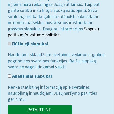
ir jiems nėra reikalingas Jūsų sutikimas. Taip pat
galite sutikti ir su kitų slapukų naudojimu. Savo
sutikimą bet kada galėsite atšaukti pakeisdami
interneto naršyklės nustatymus ir ištrindami
įrašytus slapukus. Daugiau informacijos
Slapukų
politika
;
Privatumo politika.
Būtinieji slapukai
Naudojami sklandžiam svetainės veikimui ir įgalina
pagrindines svetainės funkcijas. Be šių slapukų
svetainė negali tinkamai veikti.
Analitiniai slapukai
Renka statistinę informaciją apie svetainės
naudojimą ir naudojami Jūsų naršymo patirties
gerinimui.
PATVIRTINTI