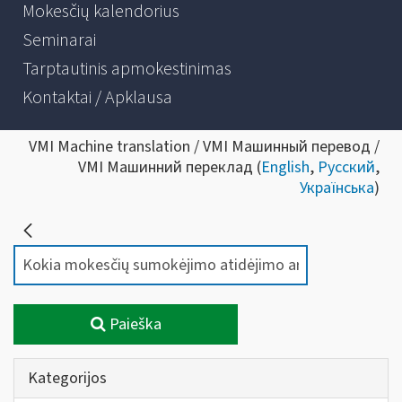
Mokesčių kalendorius
Seminarai
Tarptautinis apmokestinimas
Kontaktai / Apklausa
VMI Machine translation / VMI Машинный перевод /
VMI Машинний переклад (
English
,
Русский
,
Українська
)
Paieška
Kategorijos