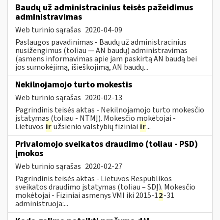
Baudų už administracinius teisės pažeidimus
administravimas
Web turinio sąrašas
2020-04-09
Paslaugos pavadinimas - Baudų už administracinius
nusižengimus (toliau — AN baudų) administravimas
(asmens informavimas apie jam paskirtą AN baudą bei
jos sumokėjimą, išieškojimą, AN baudų...
Nekilnojamojo turto mokestis
Web turinio sąrašas
2020-02-13
Pagrindinis teisės aktas - Nekilnojamojo turto mokesčio
įstatymas (toliau - NTMĮ). Mokesčio mokėtojai -
Lietuvos
ir
užsienio valstybių fiziniai
ir
...
Privalomojo sveikatos draudimo (toliau - PSD)
įmokos
Web turinio sąrašas
2020-02-27
Pagrindinis teisės aktas - Lietuvos Respublikos
sveikatos draudimo įstatymas (toliau – SDĮ). Mokesčio
mokėtojai - Fiziniai asmenys VMI iki 2015-1
2
-31
administruoja:...