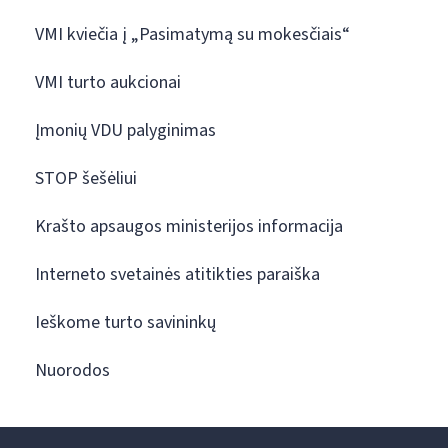
VMI kviečia į „Pasimatymą su mokesčiais“
VMI turto aukcionai
Įmonių VDU palyginimas
STOP šešėliui
Krašto apsaugos ministerijos informacija
Interneto svetainės atitikties paraiška
Ieškome turto savininkų
Nuorodos