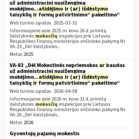
už administracinį nusižengimą
mokėjimo...
atidėjimo
ir
(
ar
)
išdėstymo
taisyklių
ir
formų patvirtinimo“ pakeitimo“
Web turinio sąrašas
2025-03-31
Informuojame apie 2025 m. kovo 26 d. priimtą
Valstybinės
mokesčių
inspekcijos prie Lietuvos
Respublikos finansų ministerijos viršininko įsakymą Nr.
VA-23 „Dėl Valstybinės...
Metai:
2025
VA-83 „Dėl Mokestinės nepriemokos
ar
baudos
už administracinį nusižengimą
mokėjimo...
atidėjimo
ir
(
ar
)
išdėstymo
taisyklių
ir
formų patvirtinimo“ pakeitimo“
Web turinio sąrašas
2026-04-08
Informuojame apie 2026 m. kovo 31 d. priimtą
Valstybinės
mokesčių
inspekcijos prie Lietuvos
Respublikos finansų ministerijos viršininko įsakymą Nr.
VA-26 „Dėl Valstybinės...
Metai:
2026
Gyventojų pajamų mokestis