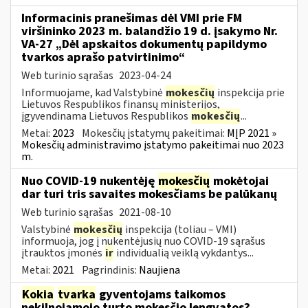
Informacinis pranešimas dėl VMI prie FM
viršininko 2023 m. balandžio 19 d. įsakymo Nr.
VA-27 „Dėl apskaitos dokumentų papildymo
tvarkos aprašo patvirtinimo“
Web turinio sąrašas
2023-04-24
Informuojame, kad Valstybinė
mokesčių
inspekcija prie
Lietuvos Respublikos finansų ministerijos,
įgyvendinama Lietuvos Respublikos
mokesčių
...
Metai:
2023
Mokesčių įstatymų pakeitimai:
MĮP 2021 »
Mokesčių administravimo įstatymo pakeitimai nuo 2023
m.
Nuo COVID-19 nukentėję
mokesčių
mokėtojai
dar turi tris savaites mokesčiams be palūkanų
Web turinio sąrašas
2021-08-10
Valstybinė
mokesčių
inspekcija (toliau – VMI)
informuoja, jog į nukentėjusių nuo COVID-19 sąrašus
įtrauktos įmonės
ir
individualią veiklą vykdantys...
Metai:
2021
Pagrindinis:
Naujiena
Kokia
tvarka
gyventojams taikomos
nekilnojamojo turto mokesčio lengvatos?