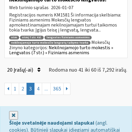
Web turinio sąrašas
2026-01-07
Registracijos numeris KM1581 Ši informacija skelbiama:
Fiziniams asmenims Mokesčių lengvatos
apmokestinamajam nekilnojamajam turtui taikomos
tokia tvarka: Įgijus teisę į lengvatą, lengvata...
ntm
ntmį 7 str. 4 d.
lengvatos fiziniams asmenims
Mokesčių
nekilnojamojo turto mokesčio lengvatų taikymo tvarka
žinyno kategorijos:
Nekilnojamojo turto mokestis »
Lengvatos (7 str.) » Fiziniams asmenims
20 Įrašų(-ai)
Rodoma nuo 41 iki 60 iš 7,292 irašų.
1
2
3
4
...
365
Uždaryti
Šioje svetainėje naudojami slapukai
(angl.
cookies). Būtinieji slapukai įdiegiami automatiškai