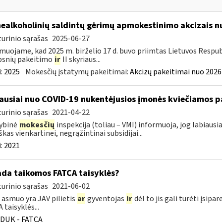
nealkoholinių saldintų gėrimų apmokestinimo akcizais nu
urinio sąrašas
2025-06-27
muojame, kad 2025 m. birželio 17 d. buvo priimtas Lietuvos Respub
psnių pakeitimo
ir
II skyriaus...
:
2025
Mokesčių įstatymų pakeitimai:
Akcizų pakeitimai nuo 2026
ausiai nuo COVID-19 nukentėjusios įmonės kviečiamos pa
urinio sąrašas
2021-04-22
ybinė
mokesčių
inspekcija (toliau – VMI) informuoja, jog labiaus
škas vienkartinei, negrąžintinai subsidijai...
:
2021
ada taikomos FATCA taisyklės?
urinio sąrašas
2021-06-02
 asmuo yra JAV pilietis
ar
gyventojas
ir
dėl to jis gali turėti įsi
 taisyklės...
DUK - FATCA