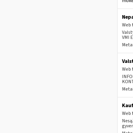
mokes
Nepa
Web t
Valst
VMI E
Metai
Vals
Web t
INFO
KONTA
Metai
Kauf
Web t
Nesąž
gyven