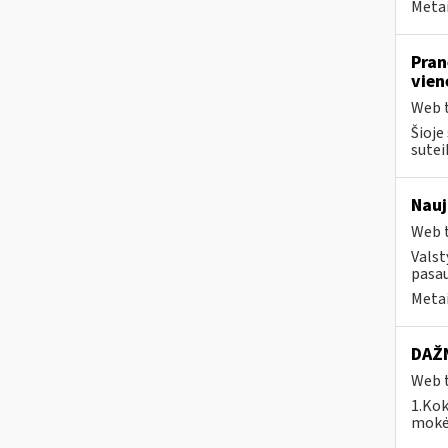
Metai
Pran
vien
Web t
Šioje
suteik
Nauj
Web t
Valst
pasau
Metai
DAŽN
Web t
1.Kok
mokėj