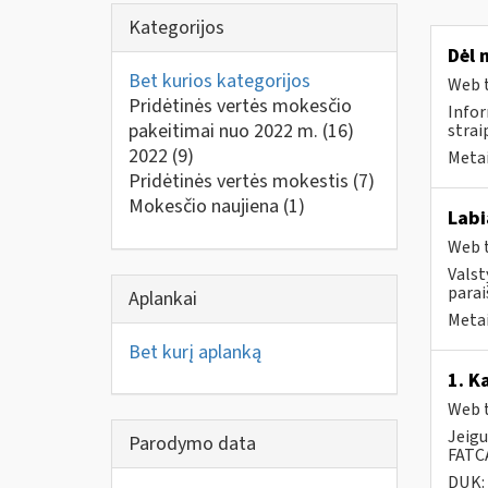
Kategorijos
Dėl 
Bet kurios kategorijos
Web t
Pridėtinės vertės mokesčio
Infor
pakeitimai nuo 2022 m.
(16)
strai
2022
(9)
Metai
Pridėtinės vertės mokestis
(7)
Mokesčio naujiena
(1)
Labi
Web t
Valst
parai
Aplankai
Metai
Bet kurį aplanką
1. K
Web t
Jeigu
Parodymo data
FATCA
DUK: