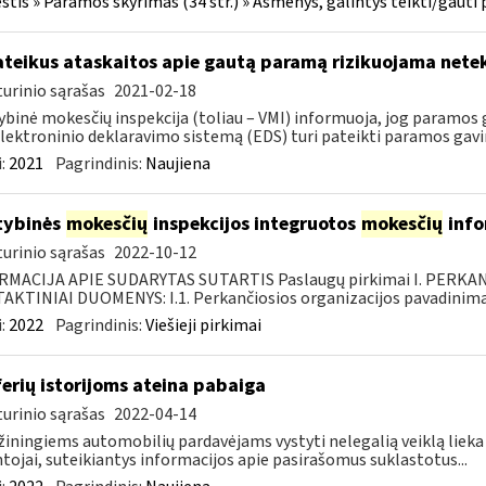
tis » Paramos skyrimas (34 str.) » Asmenys, galintys teikti/gauti
teikus ataskaitos apie gautą paramą rizikuojama nete
urinio sąrašas
2021-02-18
ybinė mokesčių inspekcija (toliau – VMI) informuoja, jog paramos g
lektroninio deklaravimo sistemą (EDS) turi pateikti paramos gavi
:
2021
Pagrindinis:
Naujiena
tybinės
mokesčių
inspekcijos integruotos
mokesčių
info
urinio sąrašas
2022-10-12
RMACIJA APIE SUDARYTAS SUTARTIS Paslaugų pirkimai I. PERK
KTINIAI DUOMENYS: I.1. Perkančiosios organizacijos pavadinimas
:
2022
Pagrindinis:
Viešieji pirkimai
erių istorijoms ateina pabaiga
urinio sąrašas
2022-04-14
iningiems automobilių pardavėjams vystyti nelegalią veiklą lieka vis
tojai, suteikiantys informacijos apie pasirašomus suklastotus...