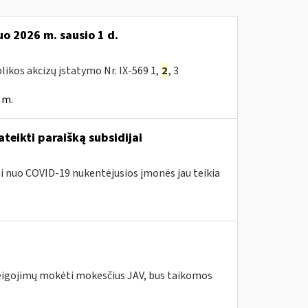
o 2026 m. sausio 1 d.
likos akcizų įstatymo Nr. IX-569 1,
2
, 3
 m.
teikti paraišką subsidijai
iai nuo COVID-19 nukentėjusios įmonės jau teikia
pareigojimų mokėti mokesčius JAV, bus taikomos