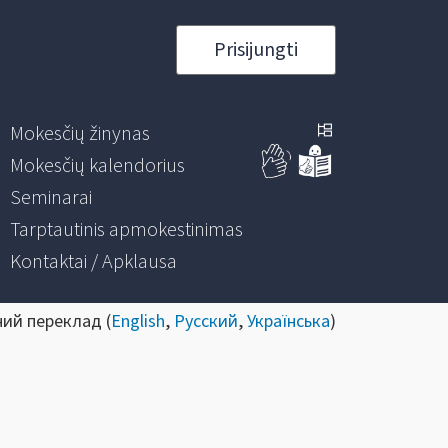
Prisijungti
Mokesčių žinynas
Mokesčių kalendorius
Seminarai
Tarptautinis apmokestinimas
Kontaktai / Apklausa
ний переклад (
English
,
Русский
,
Українська
)