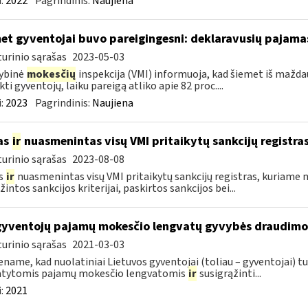
:
2022
Pagrindinis:
Naujiena
et gyventojai buvo pareigingesni: deklaravusių pajamas
urinio sąrašas
2023-05-03
ybinė
mokesčių
inspekcija (VMI) informuoja, kad šiemet iš maždau
kti gyventojų, laiku pareigą atliko apie 82 proc....
:
2023
Pagrindinis:
Naujiena
as
ir
nuasmenintas visų VMI pritaikytų sankcijų registra
urinio sąrašas
2023-08-08
s
ir
nuasmenintas visų VMI pritaikytų sankcijų registras, kuriame 
intos sankcijos kriterijai, paskirtos sankcijos bei...
gyventojų pajamų mokesčio lengvatų gyvybės draudim
urinio sąrašas
2021-03-03
name, kad nuolatiniai Lietuvos gyventojai (toliau – gyventojai) tu
atytomis pajamų mokesčio lengvatomis
ir
susigrąžinti...
:
2021