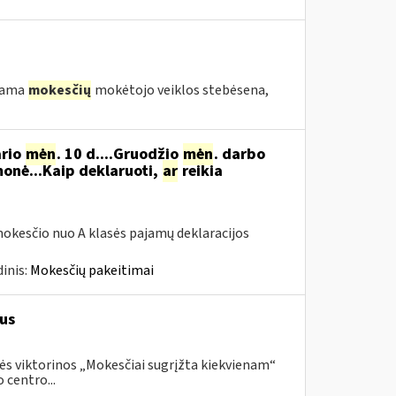
ekama
mokesčių
mokėtojo veiklos stebėsena,
ario
mėn
. 10 d....Gruodžio
mėn
. darbo
onė...Kaip deklaruoti,
ar
reikia
okesčio nuo A klasės pajamų deklaracijos
inis:
Mokesčių pakeitimai
us
ės viktorinos „Mokesčiai sugrįžta kiekvienam“
 centro...