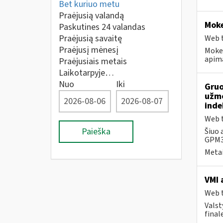
Bet kuriuo metu
Praėjusią valandą
Moke
Paskutines 24 valandas
Praėjusią savaitę
Web t
Praėjusį mėnesį
Mokes
apima
Praėjusiais metais
Laikotarpyje…
Nuo
Iki
Gruo
užmo
inde
Web t
Paieška
Šiuo 
GPM31
Metai
VMI 
Web t
Valst
final