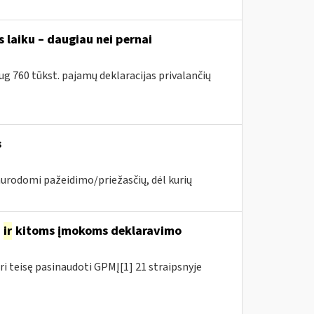
 laiku – daugiau nei pernai
g 760 tūkst. pajamų deklaracijas privalančių
s
nurodomi pažeidimo/priežasčių, dėl kurių
o
ir
kitoms įmokoms deklaravimo
ri teisę pasinaudoti GPMĮ[1] 21 straipsnyje