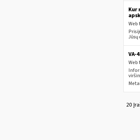
Kur 
apsk
Web t
Prisi
Jūsų 
VA-4
Web t
Infor
viršin
Metai
20 Įra