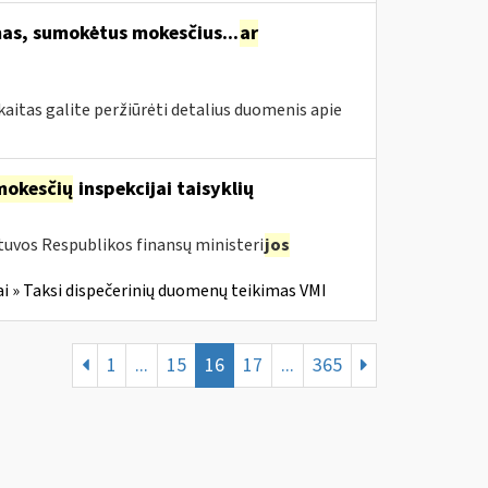
s, sumokėtus mokesčius...
ar
itas galite peržiūrėti detalius duomenis apie
mokesčių
inspekcijai taisyklių
tuvos Respublikos finansų ministeri
jos
i » Taksi dispečerinių duomenų teikimas VMI
1
...
15
16
17
...
365