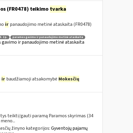
os (FR0478) teikimo
tvarka
imo
ir
panaudojimo metinė ataskaita (FR0478)
d. 2 p.
paramos gavimo ir panaudojimo metinė ataskaita
 gavimo ir panaudojimo metinė ataskaita
ė
ir
baudžiamoji atsakomybė
Mokesčių
ntys teikti/gauti paramą Paramos skyrimas (34
 meno...
esčių žinyno kategorijos:
Gyventojų pajamų