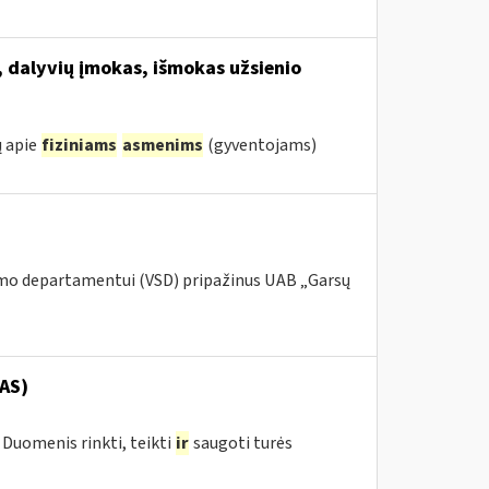
, dalyvių įmokas, išmokas užsienio
ų apie
fiziniams
asmenims
(gyventojams)
umo departamentui (VSD) pripažinus UAB „Garsų
AS)
Duomenis rinkti, teikti
ir
saugoti turės