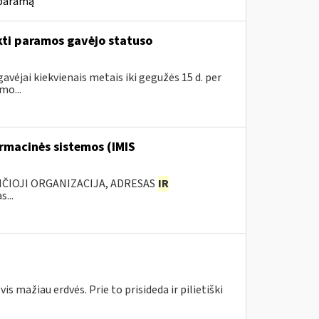
 paramą
kti paramos gavėjo statuso
avėjai kiekvienais metais iki gegužės 15 d. per
mo...
rmacinės sistemos (IMIS
ANČIOJI ORGANIZACIJA, ADRESAS
IR
...
 mažiau erdvės. Prie to prisideda ir pilietiški