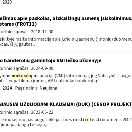
:
2020
ešimas apie paskolas, atskaitingų asmenų įsiskolinimus
etams (FR0711)
urinio sąrašas
2018-11-30
 skiltyje rasite informaciją apie juridinių asmenų (įmonių) duomen
tas, iš jų gautas...
o banderolių gamintojo VMI ieško užsienyje
urinio sąrašas
2024-09-30
ybinė
mokesčių
inspekcija (VMI) informuoja, jog Valstybės saug
lis“ nepatikima įmone, VMI nutraukė banderolių...
:
2024
Pagrindinis:
Naujiena
IAUSIAI UŽDUODAMI KLAUSIMAI (DUK) (CESOP PROJEKT
urinio sąrašas
2023-06-22
ie mokėjimo paslaugų teikėjai turės rinkti
ir
teikti duomenis VMI? 
imo paslaugų teikėjai,...