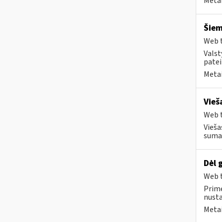
Metai
Šiem
Web t
Valst
patei
Metai
Vieš
Web t
Vieša
sumaž
Dėl 
Web t
Prime
nust
Metai