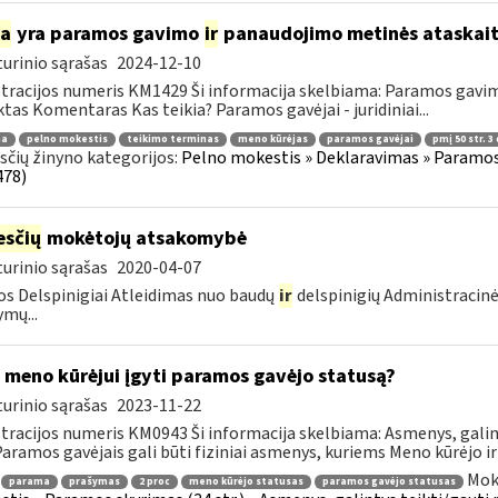
ia
yra paramos gavimo
ir
panaudojimo metinės ataskait
urinio sąrašas
2024-12-10
tracijos numeris KM1429 Ši informacija skelbiama: Paramos gav
tas Komentaras Kas teikia? Paramos gavėjai - juridiniai...
ma
pelno mokestis
teikimo terminas
meno kūrėjas
paramos gavėjai
pmį 50 str. 3 
čių žinyno kategorijos:
Pelno mokestis » Deklaravimas » Paramos
478)
sčių
mokėtojų atsakomybė
urinio sąrašas
2020-04-07
s Delspinigiai Atleidimas nuo baudų
ir
delspinigių Administracin
ymų...
 meno kūrėjui įgyti paramos gavėjo statusą?
urinio sąrašas
2023-11-22
tracijos numeris KM0943 Ši informacija skelbiama: Asmenys, gali
 Paramos gavėjais gali būti fiziniai asmenys, kuriems Meno kūrėjo ir
Mok
parama
prašymas
2 proc
meno kūrėjo statusas
paramos gavėjo statusas