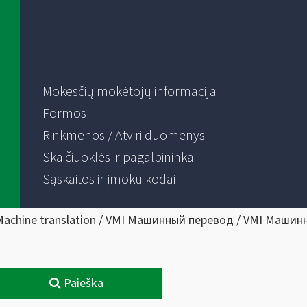
Mokesčių mokėtojų informacija
Formos
Rinkmenos / Atviri duomenys
Skaičiuoklės ir pagalbininkai
Sąskaitos ir įmokų kodai
Machine translation / VMI Машинный перевод / VMI Машин
Paieška