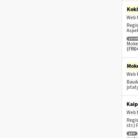
Kok
Web t
Regis
Aspek
para
Mokes
(FR0
Moke
Web t
Baudo
įstat
Kaip
Web t
Regis
str.)
gpm