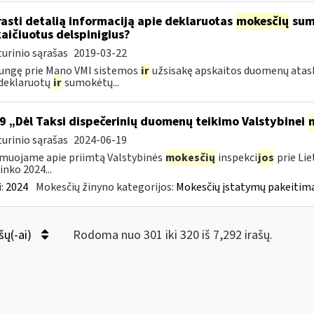
rasti detalią informaciją apie deklaruotas
mokesčių
suma
aičiuotus delspinigius?
urinio sąrašas
2019-03-22
jungę prie Mano VMI sistemos
ir
užsisakę apskaitos duomenų ataska
deklaruotų
ir
sumokėtų...
9 „Dėl Taksi dispečerinių duomenų teikimo Valstybinei
urinio sąrašas
2024-06-19
muojame apie priimtą Valstybinės
mokesčių
inspekci
jos
prie Lie
inko 2024...
:
2024
Mokesčių žinyno kategorijos:
Mokesčių įstatymų pakeitima
šų(-ai)
Rodoma nuo 301 iki 320 iš 7,292 irašų.