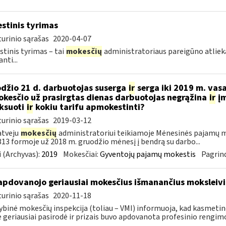
stinis tyrimas
urinio sąrašas
2020-04-07
tinis tyrimas – tai
mokesčių
administratoriaus pareigūno atli
nti...
džio 21 d. darbuotojas suserga
ir
serga iki 2019 m. vas
kesčio už prasirgtas dienas darbuotojas negrąžina
ir
įm
ksuoti
ir
kokiu tarifu apmokestinti?
urinio sąrašas
2019-03-12
atveju
mokesčių
administratoriui teikiamoje Mėnesinės pajamų m
3 formoje už 2018 m. gruodžio mėnesį į bendrą su darbo...
 (Archyvas):
2019
Mokesčiai:
Gyventojų pajamų mokestis
Pagrind
apdovanojo geriausiai mokesčius išmanančius moksleivi
urinio sąrašas
2020-11-18
ybinė mokesčių inspekcija (toliau – VMI) informuoja, kad kasmetin
e geriausiai pasirodė ir prizais buvo apdovanota profesinio rengimo