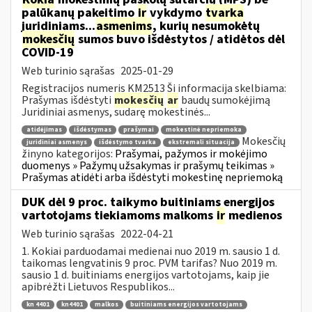
palūkanų pakeitimo
ir
vykdymo
tvarka
juridiniams...
asmenims
, kurių nesumokėtų
mokesčių
sumos buvo išdėstytos / atidėtos dėl
COVID-19
Web turinio sąrašas
2025-01-29
Registracijos numeris KM2513 Ši informacija skelbiama:
Prašymas išdėstyti
mokesčių
ar
baudų sumokėjimą
Juridiniai asmenys, sudarę mokestinės...
atidėjimas
išdėstymas
prašymai
mokestinė nepriemoka
Mokesčių
juridiniai asmenys
išdėstymo tvarka
ekstremali situacija
žinyno kategorijos:
Prašymai, pažymos ir mokėjimo
duomenys » Pažymų užsakymas ir prašymų teikimas »
Prašymas atidėti arba išdėstyti mokestinę nepriemoką
DUK dėl 9 proc. taikymo buitiniams energijos
vartotojams tiekiamoms malkoms
ir
medienos
Web turinio sąrašas
2022-04-21
1. Kokiai parduodamai medienai nuo 2019 m. sausio 1 d.
taikomas lengvatinis 9 proc. PVM tarifas? Nuo 2019 m.
sausio 1 d. buitiniams energijos vartotojams, kaip jie
apibrėžti Lietuvos Respublikos...
kn 4401
kn4401
malkos
buitiniams energijos vartotojams