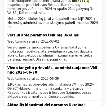
Informuojame apie priimtą Valstybinės
mokesčių
inspekcijos prie Lietuvos Respublikos finansų
ministerijos viršininko 2024 m. spalio 23 d. įsakymą Nr.
VA-83 „Dėl mokestinės...
Metai:
2024
Mokesčių įstatymų pakeitimai:
MĮP 2021 »
Mokesčių administravimo įstatymo pakeitimai nuo 2024
m.
Verslui apie paramos teikimą Ukrainai
Web turinio sąrašas
2022-03-02
Verslui apie paramos teikimą Ukrainai Valstybinė
mokesčių inspekcija, atsižvelgdama į tai, kad daugėja
atvejų, kai Lietuvos juridiniai ir fiziniai asmenys teikia
paramą, remiant Ukrainą, paaiškina...
Vieno langelio prievolės, administruojamos VMI
nuo 2026-06-30
Web turinio sąrašas
2026-06-29
1.Kokias naujas prievoles administruoja VMI nuo 2026-
06-30? -Ekonominė piniginė sankcija – Lietuvos
Respublikos įstatymuose ir Europos Sąjungos teisės
aktuose, reglamentuojančiuose poveikio...
Aktualūs klausimai dėl paramos Ukrainai