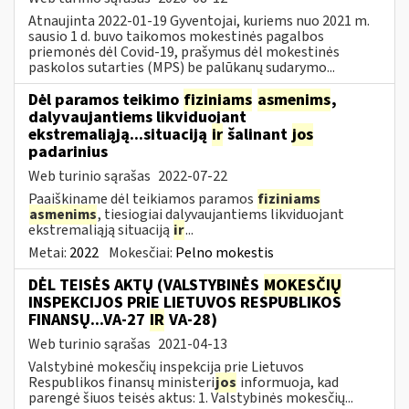
Atnaujinta 2022-01-19 Gyventojai, kuriems nuo 2021 m.
sausio 1 d. buvo taikomos mokestinės pagalbos
priemonės dėl Covid-19, prašymus dėl mokestinės
paskolos sutarties (MPS) be palūkanų sudarymo...
Dėl paramos teikimo
fiziniams
asmenims
,
dalyvaujantiems likviduojant
ekstremaliąją...situaciją
ir
šalinant
jos
padarinius
Web turinio sąrašas
2022-07-22
Paaiškiname dėl teikiamos paramos
fiziniams
asmenims
, tiesiogiai dalyvaujantiems likviduojant
ekstremaliąją situaciją
ir
...
Metai:
2022
Mokesčiai:
Pelno mokestis
DĖL TEISĖS AKTŲ (VALSTYBINĖS
MOKESČIŲ
INSPEKCIJOS PRIE LIETUVOS RESPUBLIKOS
FINANSŲ...VA-27
IR
VA-28)
Web turinio sąrašas
2021-04-13
Valstybinė mokesčių inspekcija prie Lietuvos
Respublikos finansų ministeri
jos
informuoja, kad
parengė šiuos teisės aktus: 1. Valstybinės mokesčių...