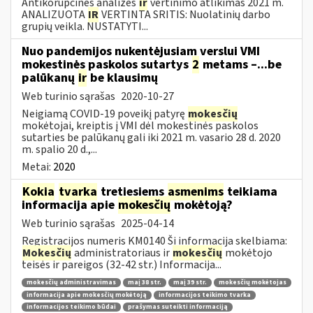
Antikorupcinės analizės
ir
vertinimo atlikimas 2021 m.
ANALIZUOTA
IR
VERTINTA SRITIS: Nuolatinių darbo
grupių veikla. NUSTATYTI...
Nuo pandemijos nukentėjusiam verslui VMI
mokestinės paskolos sutartys
2
metams –...be
palūkanų
ir
be klausimų
Web turinio sąrašas
2020-10-27
Neigiamą COVID-19 poveikį patyrę
mokesčių
mokėtojai, kreiptis į VMI dėl mokestinės paskolos
sutarties be palūkanų gali iki 2021 m. vasario 28 d. 2020
m. spalio 20 d.,...
Metai:
2020
Kokia
tvarka
tretiesiems
asmenims
teikiama
informacija apie
mokesčių
mokėtoją?
Web turinio sąrašas
2025-04-14
Registracijos numeris KM0140 Ši informacija skelbiama:
Mokesčių
administratoriaus ir
mokesčių
mokėtojo
teisės ir pareigos (32-42 str.) Informacija...
mokesčių administravimas
maį 38 str.
maį 39 str.
mokesčių mokėtojas
informacija apie mokesčių mokėtoją
informacijos teikimo tvarka
informacijos teikimo būdai
prašymas suteikti informaciją