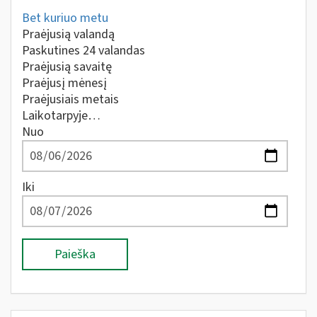
Bet kuriuo metu
Praėjusią valandą
Paskutines 24 valandas
Praėjusią savaitę
Praėjusį mėnesį
Praėjusiais metais
Laikotarpyje…
Nuo
Iki
Paieška