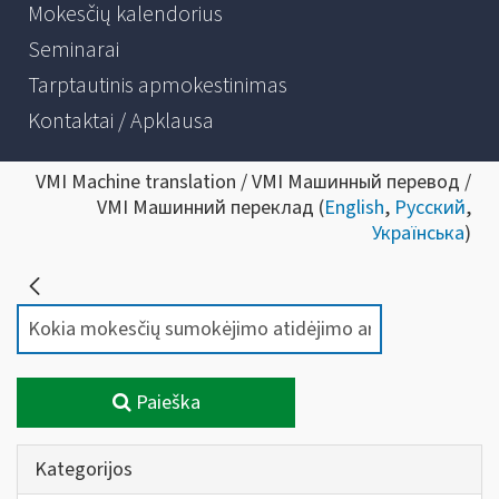
Mokesčių kalendorius
Seminarai
Tarptautinis apmokestinimas
Kontaktai / Apklausa
VMI Machine translation / VMI Машинный перевод /
VMI Машинний переклад (
English
,
Русский
,
Українська
)
Paieška
Kategorijos