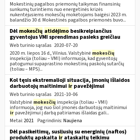
Mokestinių pagalbos priemonių taikymas finansinių
sunkumų turintiems nuo energetinės krizės
nukentėjusiems mokesčių mokėtojams baigėsi 2023 m.
balandžio 30 d. Mokestinės pagalbos priemonės buvo...
Dėl
mokesčių
atidėjimo
besikreipiančius
gyventojus VMI sprendimas pasieks greičiau
Web turinio sąrašas
2020-07-20
2020 m. liepos 16 d., Vilnius. Valstybinė
mokesčių
inspekcija (toliau – VMI) informuoja, kad gyventojų
patogumui supaprastino mokestinių paskolų sutarčių
(toliau – MPS)...
Kol tęsis ekstremalioji situacija, įmonių išlaidos
darbuotojų maitinimui
ir
pavežėjimui
Web turinio sąrašas
2021-10-06
Valstybinė
mokesčių
inspekcija (toliau – VMI)
informuoja, jog nuo šiol įmonės darbuotojų maitinimui
ir
pavežėjimui į darbą patiriamas išlaidas gali...
Metai:
2021
Pagrindinis:
Naujiena
Dėl pasikeitimų, susijusių su energinių (naftos)
produktų apskaita
ir
ataskaitų teikimu