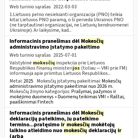
Web turinio sąrašas
2022-03-03
1.Lietuvos pelno nesiekianti organizacija (PNO) teikia
kitai Lietuvos PNO paramą, o ši perveda Ukrainos PNO
(ne tarptautinei organizacijai, ne Lietuvių bendruomenei
Ukrainoje). Ar laikysime, kad...
Informacinis pranešimas dėl
Mokesčių
administravimo įstatymo pakeitimo
Web turinio sąrašas
2025-07-01
Valstybinė
mokesčių
inspekcija prie Lietuvos
Respublikos finansų ministeri
jos
(toliau — VMI prie FM)
informuoja apie priimtus Lietuvos Respublikos...
Metai:
2025
Mokesčių įstatymų pakeitimai:
Mokesčių
administravimo įstatymo pakeitimai nuo 2026 m.
Mokesčių žinyno kategorijos:
Prašymai, pažymos ir
mokėjimo duomenys » Duomenų teikimas VMI » Raštai,
paaiškinimai Fintech
Informacinis pranešimas dėl
Mokesčių
deklaracijų pateikimo, jų pateikimo
termino...pratęsimo
ir
mokesčių
mokėtojų
laikino atleidimo nuo
mokesčių
deklaracijų
ir
(arba