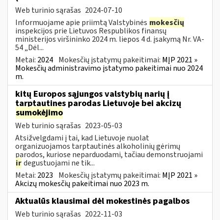
Web turinio sąrašas
2024-07-10
Informuojame apie priimtą Valstybinės
mokesčių
inspekcijos prie Lietuvos Respublikos finansų
ministerijos viršininko 2024 m. liepos 4 d. įsakymą Nr. VA-
54 „Dėl...
Metai:
2024
Mokesčių įstatymų pakeitimai:
MĮP 2021 »
Mokesčių administravimo įstatymo pakeitimai nuo 2024
m.
kitų Europos sąjungos valstybių narių į
tarptautines parodas Lietuvoje bei akcizų
sumokėjimo
Web turinio sąrašas
2023-05-03
Atsižvelgdami į tai, kad Lietuvoje nuolat
organizuojamos tarptautinės alkoholinių gėrimų
parodos, kuriose neparduodami, tačiau demonstruojami
ir
degustuojami ne tik...
Metai:
2023
Mokesčių įstatymų pakeitimai:
MĮP 2021 »
Akcizų mokesčių pakeitimai nuo 2023 m.
Aktualūs klausimai dėl mokestinės pagalbos
Web turinio sąrašas
2022-11-03