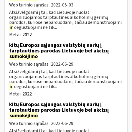
Web turinio sąrašas
2022-05-03
Atsižvelgdami į tai, kad Lietuvoje nuolat
organizuojamos tarptautinės alkoholinių gėrimų
parodos, kuriose neparduodami, tačiau demonstruojami
ir
degustuojami ne tik...
Metai:
2022
kitų Europos sąjungos valstybių narių į
tarptautines parodas Lietuvoje bei akcizų
sumokėjimo
Web turinio sąrašas
2022-06-29
Atsižvelgdami į tai, kad Lietuvoje nuolat
organizuojamos tarptautinės alkoholinių gėrimų
parodos, kuriose neparduodami, tačiau demonstruojami
ir
degustuojami ne tik...
Metai:
2022
kitų Europos sąjungos valstybių narių į
tarptautines parodas Lietuvoje bei akcizų
sumokėjimo
Web turinio sąrašas
2022-06-29
Atsižvelgdami į tai, kad Lietuvoje nuolat