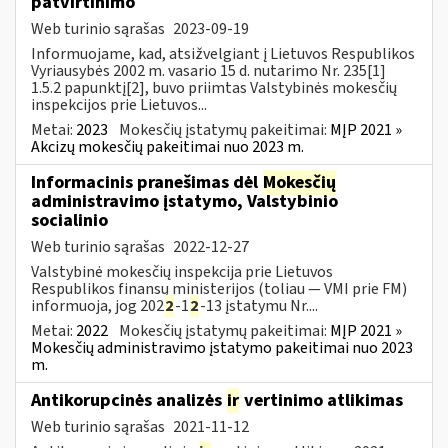
patvirtinimo
Web turinio sąrašas
2023-09-19
Informuojame, kad, atsižvelgiant į Lietuvos Respublikos
Vyriausybės 2002 m. vasario 15 d. nutarimo Nr. 235[1]
1.5.2 papunktį[2], buvo priimtas Valstybinės mokesčių
inspekcijos prie Lietuvos...
Metai:
2023
Mokesčių įstatymų pakeitimai:
MĮP 2021 »
Akcizų mokesčių pakeitimai nuo 2023 m.
Informacinis pranešimas dėl
Mokesčių
administravimo įstatymo, Valstybinio
socialinio
Web turinio sąrašas
2022-12-27
Valstybinė mokesčių inspekcija prie Lietuvos
Respublikos finansų ministerijos (toliau — VMI prie FM)
informuoja, jog 202
2
-1
2
-13 įstatymu Nr....
Metai:
2022
Mokesčių įstatymų pakeitimai:
MĮP 2021 »
Mokesčių administravimo įstatymo pakeitimai nuo 2023
m.
Antikorupcinės analizės
ir
vertinimo atlikimas
Web turinio sąrašas
2021-11-12