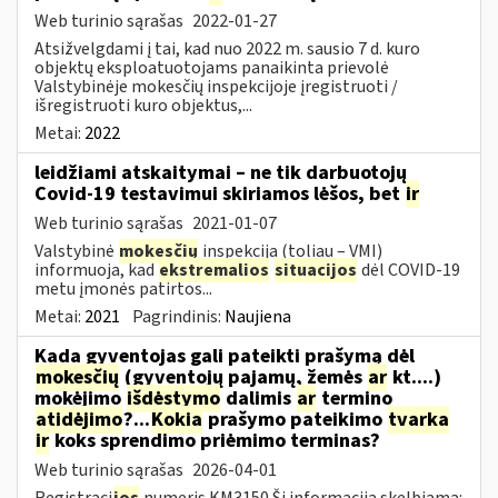
Web turinio sąrašas
2022-01-27
Atsižvelgdami į tai, kad nuo 2022 m. sausio 7 d. kuro
objektų eksploatuotojams panaikinta prievolė
Valstybinėje mokesčių inspekcijoje įregistruoti /
išregistruoti kuro objektus,...
Metai:
2022
leidžiami atskaitymai – ne tik darbuotojų
Covid-19 testavimui skiriamos lėšos, bet
ir
Web turinio sąrašas
2021-01-07
Valstybinė
mokesčių
inspekcija (toliau – VMI)
informuoja, kad
ekstremalios
situacijos
dėl COVID-19
metu įmonės patirtos...
Metai:
2021
Pagrindinis:
Naujiena
Kada gyventojas gali pateikti prašymą dėl
mokesčių
(gyventojų pajamų, žemės
ar
kt....)
mokėjimo
išdėstymo
dalimis
ar
termino
atidėjimo
?...
Kokia
prašymo pateikimo
tvarka
ir
koks sprendimo priėmimo terminas?
Web turinio sąrašas
2026-04-01
Registraci
jos
numeris KM3150 Ši informacija skelbiama: