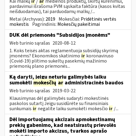
Kai malkų
ir
/
ar
medienos produktų, skirtų kūrenimui,
pardavimui išrašoma PVM sąskaita faktūra (kasos kvitas
neišduodamas), tai parduodamų malkų /...
Metai (Archyvas):
2019
Mokesčiai:
Pridėtinės vertės
mokestis
Pagrindinis:
Mokesčių pakeitimai
DUK dėl priemonės "Subsidijos įmonėms"
Web turinio sąrašas
2020-08-12
1. Koks teisės aktas reglamentuoja subsidijų skyrimą
įmonėms? Ekonomikos skatinimo
ir
koronaviruso
(Covid-19) plitimo sukeltų pasekmių mažinimo
priemonių plano priemonės...
Ką daryti, jeigu neturiu galimybės laiku
sumokėti
mokesčių
ar
administracinės baudos
Web turinio sąrašas
2019-03-22
Klausimynas dėl galimybės sudaryti mokestinės
paskolos sutartį Jeigu susidūrėte su finansiniais
sunkumais
ir
negalite laiku sumokėti mokesčio
ir
/...
Dėl importuojamų akcizais apmokestinamų
prekių gabenimo, kad neatsirastų prievolės
mokėti importo akcizus, tvarkos aprašo