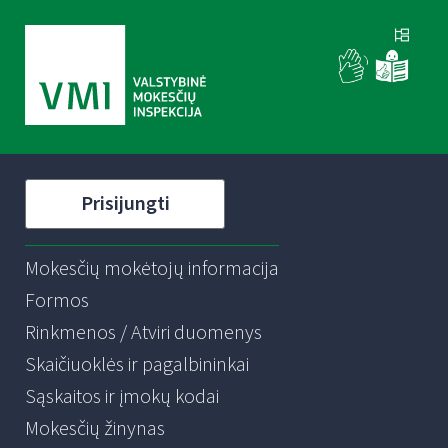
Prisijungti
Mokesčių mokėtojų informacija
Formos
Rinkmenos / Atviri duomenys
Skaičiuoklės ir pagalbininkai
Sąskaitos ir įmokų kodai
Mokesčių žinynas