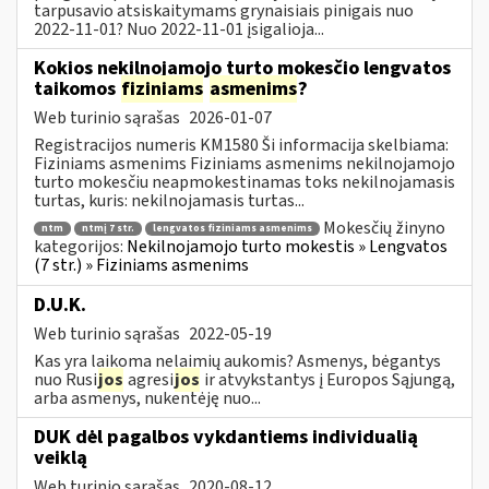
tarpusavio atsiskaitymams grynaisiais pinigais nuo
2022-11-01? Nuo 2022-11-01 įsigalioja...
Kokios nekilnojamojo turto mokesčio lengvatos
taikomos
fiziniams
asmenims
?
Web turinio sąrašas
2026-01-07
Registracijos numeris KM1580 Ši informacija skelbiama:
Fiziniams asmenims Fiziniams asmenims nekilnojamojo
turto mokesčiu neapmokestinamas toks nekilnojamasis
turtas, kuris: nekilnojamasis turtas...
Mokesčių žinyno
ntm
ntmį 7 str.
lengvatos fiziniams asmenims
kategorijos:
Nekilnojamojo turto mokestis » Lengvatos
(7 str.) » Fiziniams asmenims
D.U.K.
Web turinio sąrašas
2022-05-19
Kas yra laikoma nelaimių aukomis? Asmenys, bėgantys
nuo Rusi
jos
agresi
jos
ir atvykstantys į Europos Sąjungą,
arba asmenys, nukentėję nuo...
DUK dėl pagalbos vykdantiems individualią
veiklą
Web turinio sąrašas
2020-08-12