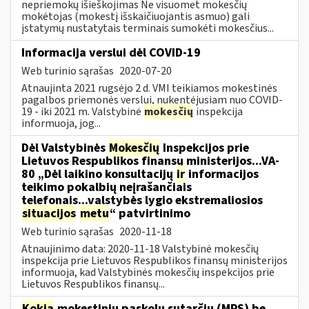
nepriemokų išieškojimas Ne visuomet mokesčių
mokėtojas (mokestį išskaičiuojantis asmuo) gali
įstatymų nustatytais terminais sumokėti mokesčius...
Informacija verslui dėl COVID-19
Web turinio sąrašas
2020-07-20
Atnaujinta 2021 rugsėjo 2 d. VMI teikiamos mokestinės
pagalbos priemonės verslui, nukentėjusiam nuo COVID-
19 - iki 2021 m. Valstybinė
mokesčių
inspekcija
informuoja, jog...
Dėl Valstybinės
Mokesčių
Inspekcijos prie
Lietuvos Respublikos finansų ministerijos...VA-
80 „Dėl laikino konsultacijų
ir
informacijos
teikimo pokalbių neįrašančiais
telefonais...valstybės lygio ekstremaliosios
situacijos
metu
“ patvirtinimo
Web turinio sąrašas
2020-11-18
Atnaujinimo data: 2020-11-18 Valstybinė mokesčių
inspekcija prie Lietuvos Respublikos finansų ministerijos
informuoja, kad Valstybinės mokesčių inspekcijos prie
Lietuvos Respublikos finansų...
Kokia
mokestinių paskolų sutarčių (MPS) be