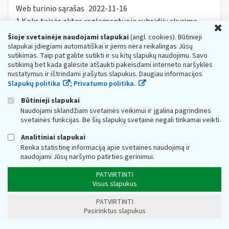
Web turinio sąrašas
2022-11-16
1.Koks teisės aktas reglamentuoja subsidijų skyrimą
U
įmonėms? Subsidijų įmonėms, veikiančioms itin
Šioje svetainėje naudojami slapukai
(angl. cookies). Būtinieji
paveiktuose sektoriuose, lėšų skyrimo
ir
slapukai įdiegiami automatiškai ir jiems nėra reikalingas Jūsų
administravimo tvarkos aprašas...
sutikimas. Taip pat galite sutikti ir su kitų slapukų naudojimu. Savo
Dėl tiesioginio PVM
ir
(arba) akcizų lengvatų
sutikimą bet kada galėsite atšaukti pakeisdami interneto naršyklės
nustatymus ir ištrindami įrašytus slapukus. Daugiau informacijos
taikymo
Slapukų politika
;
Privatumo politika.
Web turinio sąrašas
2023-08-28
Būtinieji slapukai
1. Teisės aktai, reglamentuojantys tiesioginio taikymo
PVM
ir
(arba) akcizų lengvatas. • Pridėtinės vertės
Naudojami sklandžiam svetainės veikimui ir įgalina pagrindines
mokesčio
ir
akcizų taikymo prekėms...
svetainės funkcijas. Be šių slapukų svetainė negali tinkamai veikti.
DUK Dėl priemonės „subsidijos įmonėms,
Analitiniai slapukai
veikiančioms itin paveiktuose sektoriuose“
Renka statistinę informaciją apie svetainės naudojimą ir
naudojami Jūsų naršymo patirties gerinimui.
Web turinio sąrašas
2022-11-16
1. Koks teisės aktas reglamentuoja subsidijų skyrimą
PATVIRTINTI
įmonėms? Subsidijų įmonėms, veikiančioms itin
Visus slapukus
paveiktuose sektoriuose, lėšų skyrimo
ir
administravimo tvarkos...
PATVIRTINTI
Pasirinktus slapukus
Dėl Lietuvos Respublikos akcizų įstatymo
pakeitimo nuo 2023 m. vasario 13 d.