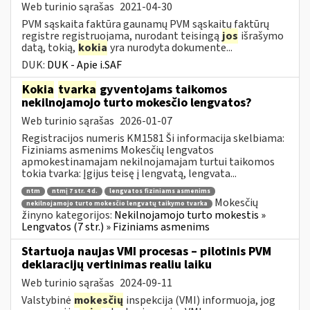
Web turinio sąrašas
2021-04-30
PVM sąskaita faktūra gaunamų PVM sąskaitų faktūrų
registre registruojama, nurodant teisingą
jos
išrašymo
datą, tokią,
kokia
yra nurodyta dokumente...
DUK:
DUK - Apie i.SAF
Kokia
tvarka
gyventojams taikomos
nekilnojamojo turto mokesčio lengvatos?
Web turinio sąrašas
2026-01-07
Registracijos numeris KM1581 Ši informacija skelbiama:
Fiziniams asmenims Mokesčių lengvatos
apmokestinamajam nekilnojamajam turtui taikomos
tokia tvarka: Įgijus teisę į lengvatą, lengvata...
ntm
ntmį 7 str. 4 d.
lengvatos fiziniams asmenims
Mokesčių
nekilnojamojo turto mokesčio lengvatų taikymo tvarka
žinyno kategorijos:
Nekilnojamojo turto mokestis »
Lengvatos (7 str.) » Fiziniams asmenims
Startuoja naujas VMI procesas – pilotinis PVM
deklaracijų vertinimas realiu laiku
Web turinio sąrašas
2024-09-11
Valstybinė
mokesčių
inspekcija (VMI) informuoja, jog