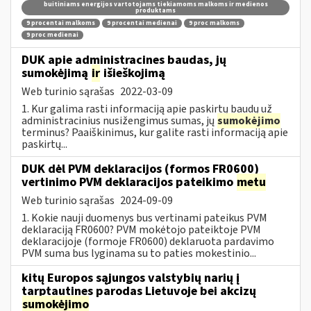
buitiniams energijos vartotojams tiekiamoms malkoms ir medienos
produktams
9 procentai malkoms
9 procentai medienai
9 proc malkoms
9 proc medienai
DUK apie administracines baudas, jų
sumokėjimą
ir
išieškojimą
Web turinio sąrašas
2022-03-09
1. Kur galima rasti informaciją apie paskirtų baudų už
administracinius nusižengimus sumas, jų
sumokėjimo
terminus? Paaiškinimus, kur galite rasti informaciją apie
paskirtų...
DUK dėl PVM deklaracijos (formos FR0600)
vertinimo PVM deklaracijos pateikimo
metu
Web turinio sąrašas
2024-09-09
1. Kokie nauji duomenys bus vertinami pateikus PVM
deklaraciją FR0600? PVM mokėtojo pateiktoje PVM
deklaracijoje (formoje FR0600) deklaruota pardavimo
PVM suma bus lyginama su to paties mokestinio...
kitų Europos sąjungos valstybių narių į
tarptautines parodas Lietuvoje bei akcizų
sumokėjimo