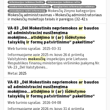
informacijos teikimas žodžiu
informacijos teikimas raštu
vienkartinis informacijos teikimas
daugkartinis informacijos teikimas
Mokesčių žinyno kategorijos:
atsisakymas teikti informaciją
Mokesčių administravimas » Mokesčių administratoriaus
ir mokesčių mokėtojo teisės ir pareigos (32-42 s
VA-83 „Dėl Mokestinės nepriemokos
ar
baudos
už administracinį nusižengimą
mokėjimo...
atidėjimo
ir
(
ar
)
išdėstymo
taisyklių
ir
formų patvirtinimo“ pakeitimo“
Web turinio sąrašas
2025-03-31
Informuojame apie 2025 m. kovo 26 d. priimtą
Valstybinės
mokesčių
inspekcijos prie Lietuvos
Respublikos finansų ministerijos viršininko įsakymą Nr.
VA-23 „Dėl Valstybinės...
Metai:
2025
VA-83 „Dėl Mokestinės nepriemokos
ar
baudos
už administracinį nusižengimą
mokėjimo...
atidėjimo
ir
(
ar
)
išdėstymo
taisyklių
ir
formų patvirtinimo“ pakeitimo“
Web turinio sąrašas
2026-04-08
Informuojame apie 2026 m. kovo 31 d. priimtą