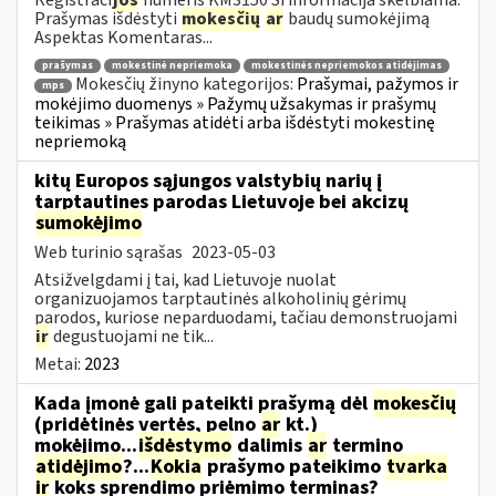
Prašymas išdėstyti
mokesčių
ar
baudų sumokėjimą
Aspektas Komentaras...
prašymas
mokestinė nepriemoka
mokestinės nepriemokos atidėjimas
Mokesčių žinyno kategorijos:
Prašymai, pažymos ir
mps
mokėjimo duomenys » Pažymų užsakymas ir prašymų
teikimas » Prašymas atidėti arba išdėstyti mokestinę
nepriemoką
kitų Europos sąjungos valstybių narių į
tarptautines parodas Lietuvoje bei akcizų
sumokėjimo
Web turinio sąrašas
2023-05-03
Atsižvelgdami į tai, kad Lietuvoje nuolat
organizuojamos tarptautinės alkoholinių gėrimų
parodos, kuriose neparduodami, tačiau demonstruojami
ir
degustuojami ne tik...
Metai:
2023
Kada įmonė gali pateikti prašymą dėl
mokesčių
(pridėtinės vertės, pelno
ar
kt.)
mokėjimo...
išdėstymo
dalimis
ar
termino
atidėjimo
?...
Kokia
prašymo pateikimo
tvarka
ir
koks sprendimo priėmimo terminas?