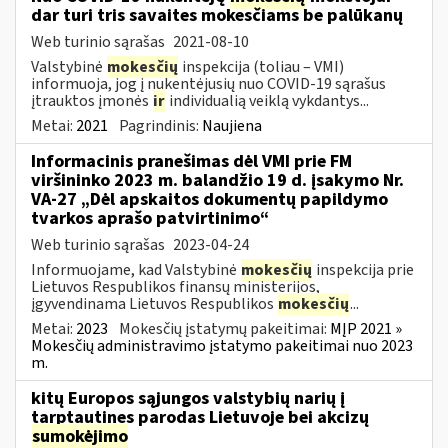
dar turi tris savaites mokesčiams be palūkanų
Web turinio sąrašas
2021-08-10
Valstybinė
mokesčių
inspekcija (toliau – VMI)
informuoja, jog į nukentėjusių nuo COVID-19 sąrašus
įtrauktos įmonės
ir
individualią veiklą vykdantys...
Metai:
2021
Pagrindinis:
Naujiena
Informacinis pranešimas dėl VMI prie FM
viršininko 2023 m. balandžio 19 d. įsakymo Nr.
VA-27 „Dėl apskaitos dokumentų papildymo
tvarkos aprašo patvirtinimo“
Web turinio sąrašas
2023-04-24
Informuojame, kad Valstybinė
mokesčių
inspekcija prie
Lietuvos Respublikos finansų ministerijos,
įgyvendinama Lietuvos Respublikos
mokesčių
...
Metai:
2023
Mokesčių įstatymų pakeitimai:
MĮP 2021 »
Mokesčių administravimo įstatymo pakeitimai nuo 2023
m.
kitų Europos sąjungos valstybių narių į
tarptautines parodas Lietuvoje bei akcizų
sumokėjimo