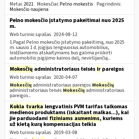
Metai:
2021
Mokesčiai:
Pelno mokestis
Pagrindinis:
Mokesčio naujiena
Pelno mokesčio įstatymo pakeitimai nuo 2025
m.
Web turinio sąrašas
2024-08-12
1.Pagal Pelno mokesčio įstatymo pakeitimą, nuo 2025
m. sausio 1 d. įsigijus lengvuosius automobilius,
leidžiamiems atskaitymams bus galima priskirti
automobilio įsigijimo kainos dalį, neviršijančią...
Mokesčių
administratoriaus teisės
ir
pareigos
Web turinio sąrašas
2020-04-07
Mokesčių
administratoriaus pareigos
Mokesčių
administratoriaus teisės
Mokesčių
administratoriaus
pareigos...
Kokia
tvarka
lengvatinis PVM tarifas taikomas
medienos produktams (įskaitant malkas...), kai
jie parduodami
fiziniams
asmenims
, kuriems
už kietą kurą kompensacijas teikia
Web turinio sąrašas
2019-03-08