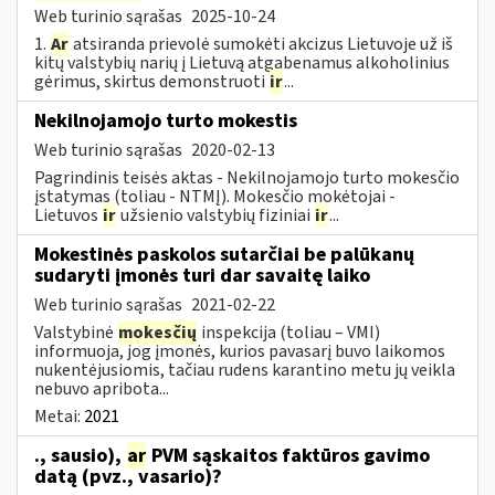
Web turinio sąrašas
2025-10-24
1.
Ar
atsiranda prievolė sumokėti akcizus Lietuvoje už iš
kitų valstybių narių į Lietuvą atgabenamus alkoholinius
gėrimus, skirtus demonstruoti
ir
...
Nekilnojamojo turto mokestis
Web turinio sąrašas
2020-02-13
Pagrindinis teisės aktas - Nekilnojamojo turto mokesčio
įstatymas (toliau - NTMĮ). Mokesčio mokėtojai -
Lietuvos
ir
užsienio valstybių fiziniai
ir
...
Mokestinės paskolos sutarčiai be palūkanų
sudaryti įmonės turi dar savaitę laiko
Web turinio sąrašas
2021-02-22
Valstybinė
mokesčių
inspekcija (toliau – VMI)
informuoja, jog įmonės, kurios pavasarį buvo laikomos
nukentėjusiomis, tačiau rudens karantino metu jų veikla
nebuvo apribota...
Metai:
2021
., sausio),
ar
PVM sąskaitos faktūros gavimo
datą (pvz., vasario)?