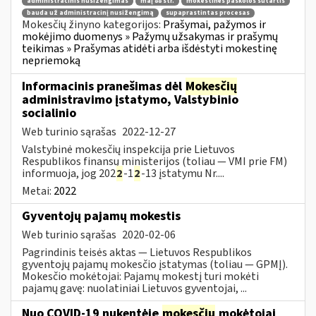
administracinis nusižengimas
maį 88 str.
mokestinės paskolos sutartis
bauda už administracinį nusižengimą
supaprastintas procesas
Mokesčių žinyno kategorijos:
Prašymai, pažymos ir
mokėjimo duomenys » Pažymų užsakymas ir prašymų
teikimas » Prašymas atidėti arba išdėstyti mokestinę
nepriemoką
Informacinis pranešimas dėl
Mokesčių
administravimo įstatymo, Valstybinio
socialinio
Web turinio sąrašas
2022-12-27
Valstybinė mokesčių inspekcija prie Lietuvos
Respublikos finansų ministerijos (toliau — VMI prie FM)
informuoja, jog 202
2
-1
2
-13 įstatymu Nr....
Metai:
2022
Gyventojų pajamų mokestis
Web turinio sąrašas
2020-02-06
Pagrindinis teisės aktas — Lietuvos Respublikos
gyventojų pajamų mokesčio įstatymas (toliau — GPMĮ).
Mokesčio mokėtojai: Pajamų mokestį turi mokėti
pajamų gavę: nuolatiniai Lietuvos gyventojai, ...
Nuo COVID-19 nukentėję
mokesčių
mokėtojai