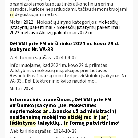
organizuojamos tarptautinės alkoholinių gėrimų
parodos, kuriose neparduodami, tačiau demonstruojami
ir
degustuojami ne tik...
Metai:
2022
Mokesčių žinyno kategorijos:
Mokesčių
įstatymų pakeitimai » Mokesčių įstatymų pakeitimai
2022 metais » Akcizų pakeitimai 2022 m.
Dėl VMI prie FM viršininko 2024 m. kovo 29 d.
įsakymo Nr. VA-33
Web turinio sąrašas
2024-04-02
Informuojame, kad 2024 m. kovo 29 d. priimtas
Valstybinės mokesčių inspekcijos prie Lietuvos
Respublikos finansų ministerijos viršininko įsakymas Nr.
VA-33 „Dėl Elektroninio kvito naudojimo...
Metai:
2024
Informacinis pranešimas „Dėl VMI prie FM
viršininko įsakymo „Dėl Mokestinės
nepriemokos
ar
...baudos už administracinį
nusižengimą mokėjimo
atidėjimo
ir
(
ar
)
išdėstymo
taisyklių...
ir
formų patvirtinimo“
Web turinio sąrašas
2024-10-28