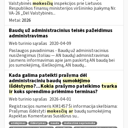
Valstybinės
mokesčių
inspekcijos prie Lietuvos
Respublikos finansų ministerijos viršininko įsakymą Nr.
VA-26 „Dėl Valstybinės...
Metai:
2026
Baudų už administracinius teisės pažeidimus
administravimas
Web turinio sąrašas
2020-04-09
Paslaugos pavadinimas - Baudų už administracinius
nusižengimus (toliau — AN baudų) administravimas
(asmens informavimas apie jam paskirtą AN baudą bei
jos sumokėjimą, išieškojimą, AN baudų...
Kada galima pateikti prašymą dėl
administracinių baudų
sumokėjimo
išdėstymo
?...
Kokia
prašymo pateikimo
tvarka
ir
koks sprendimo priėmimo terminas?
Web turinio sąrašas
2026-04-01
Registracijos numeris KM1457 Ši informacija skelbiama:
Prašymas išdėstyti
mokesčių
ar
baudų sumokėjimą
Aspektas Komentaras Susidūrus su...
atidėjimas
išdėstymas
nauda
mokestinė nepriemoka