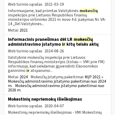
Web turinio sąrašas
2021-03-19
Informuojame, kad priimtas Valstybinės
mokesčių
inspekcijos prie Lietuvos Respublikos finansų
ministerijos viršininko 2021 m. kovo 4 d. įsakymas Nr. VA-
14 „Dėl Valstybinės...
Metai:
2021
Informacinis pranešimas dėl LR
mokesčių
administravimo įstatymo
ir
kitų teisės aktų
Web turinio sąrašas
2024-08-26
Valstybinė mokesčių inspekcija prie Lietuvos
Respublikos finansų ministerijos (toliau — VMI prie FM)
informuoja, kad siekdamas įgyvendinti Ekonomikos
gaivinimo
ir
atsparumo...
Metai:
2024
Mokesčių įstatymų pakeitimai:
MĮP 2021 »
Mokesčių administravimo įstatymo pakeitimai nuo 2024
m.
Mokesčių administravimo įstatymo pakeitimai nuo
2026 m.
Mokestinių nepriemokų išieškojimas
Web turinio sąrašas
2020-04-07
Mokestinių nepriemokų išieškojimas - VMI Mokestinių