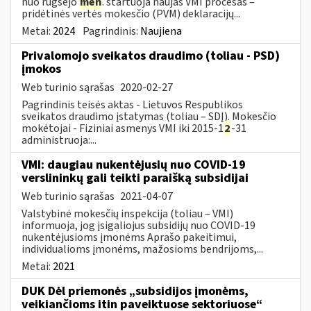
nuo rugsėjo
mėn
. startuoja naujas VMI procesas –
pridėtinės vertės mokesčio (PVM) deklaracijų...
Metai:
2024
Pagrindinis:
Naujiena
Privalomojo sveikatos draudimo (toliau - PSD)
įmokos
Web turinio sąrašas
2020-02-27
Pagrindinis teisės aktas - Lietuvos Respublikos
sveikatos draudimo įstatymas (toliau – SDĮ). Mokesčio
mokėtojai - Fiziniai asmenys VMI iki 2015-1
2
-31
administruoja:...
VMI: daugiau nukentėjusių nuo COVID-19
verslininkų gali teikti paraišką subsidijai
Web turinio sąrašas
2021-04-07
Valstybinė mokesčių inspekcija (toliau – VMI)
informuoja, jog įsigaliojus subsidijų nuo COVID-19
nukentėjusioms įmonėms Aprašo pakeitimui,
individualioms įmonėms, mažosioms bendrijoms,...
Metai:
2021
DUK Dėl priemonės „subsidijos įmonėms,
veikiančioms itin paveiktuose sektoriuose“