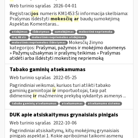
Web turinio sąrašas
2026-04-01
Registraci
jos
numeris KM1453 Ši informacija skelbiama:
Prašymas išdėstyti
mokesčių
ar
baudų sumokėjimą
Aspektas Komentaras...
atidėjimas
išdėstymas
sumokėjimas
mokestinė nepriemoka
maį 88 str.
mokestinės nepriemokos atidėjimas
Mokesčių žinyno
mokestinės nepriemokos išdėstymas
kategorijos:
Prašymai, pažymos ir mokėjimo duomenys
» Pažymų užsakymas ir prašymų teikimas » Prašymas
atidėti arba išdėstyti mokestinę nepriemoką
Tabako gaminių atsekamumas
Web turinio sąrašas
2022-05-25
Pagrindiniai veiksmai, kuriuos turi atlikti tabako
gaminių gamintojai
ir
importuotojai, taip pat
didmeninę
ir
mažmeninę prekybą vykdantys asmenys ...
tabako gaminių atsekamumas
atsekamumas
atsekamumo sistema
DUK apie atsiskaitymus grynaisiais pinigais
Web turinio sąrašas
2022-10-06
Pagrindiniai atsiskaitymų, kitų mokėjimų grynaisiais
pinigais aspektai 1. Kokie apribojimai taikomi asmenų