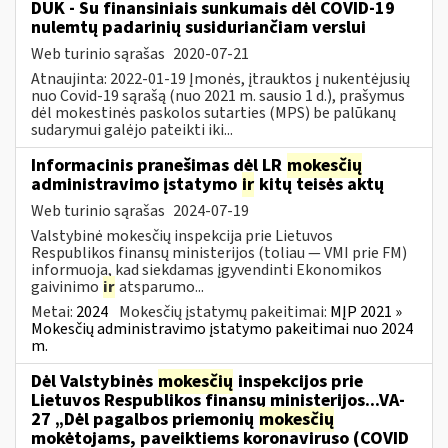
DUK - Su finansiniais sunkumais dėl COVID-19
nulemtų padarinių susiduriančiam verslui
Web turinio sąrašas
2020-07-21
Atnaujinta: 2022-01-19 Įmonės, įtrauktos į nukentėjusių
nuo Covid-19 sąrašą (nuo 2021 m. sausio 1 d.), prašymus
dėl mokestinės paskolos sutarties (MPS) be palūkanų
sudarymui galėjo pateikti iki...
Informacinis pranešimas dėl LR
mokesčių
administravimo įstatymo
ir
kitų teisės aktų
Web turinio sąrašas
2024-07-19
Valstybinė mokesčių inspekcija prie Lietuvos
Respublikos finansų ministerijos (toliau — VMI prie FM)
informuoja, kad siekdamas įgyvendinti Ekonomikos
gaivinimo
ir
atsparumo...
Metai:
2024
Mokesčių įstatymų pakeitimai:
MĮP 2021 »
Mokesčių administravimo įstatymo pakeitimai nuo 2024
m.
Dėl Valstybinės
mokesčių
inspekcijos prie
Lietuvos Respublikos finansų ministerijos...VA-
27 „Dėl pagalbos priemonių
mokesčių
mokėtojams, paveiktiems koronaviruso (COVID