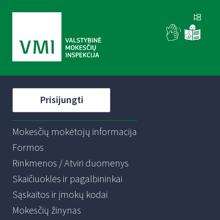
Prisijungti
Mokesčių mokėtojų informacija
Formos
Rinkmenos / Atviri duomenys
Skaičiuoklės ir pagalbininkai
Sąskaitos ir įmokų kodai
Mokesčių žinynas