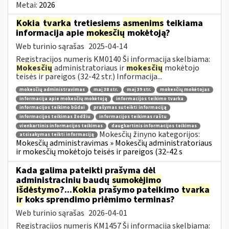
Metai:
2026
Kokia
tvarka
tretiesiems
asmenims
teikiama
informacija apie
mokesčių
mokėtoją?
Web turinio sąrašas
2025-04-14
Registracijos numeris KM0140 Ši informacija skelbiama:
Mokesčių
administratoriaus ir
mokesčių
mokėtojo
teisės ir pareigos (32-42 str.) Informacija...
mokesčių administravimas
maį 38 str.
maį 39 str.
mokesčių mokėtojas
informacija apie mokesčių mokėtoją
informacijos teikimo tvarka
informacijos teikimo būdai
prašymas suteikti informaciją
informacijos teikimas žodžiu
informacijos teikimas raštu
vienkartinis informacijos teikimas
daugkartinis informacijos teikimas
Mokesčių žinyno kategorijos:
atsisakymas teikti informaciją
Mokesčių administravimas » Mokesčių administratoriaus
ir mokesčių mokėtojo teisės ir pareigos (32-42 s
Kada galima pateikti prašymą dėl
administracinių baudų
sumokėjimo
išdėstymo
?...
Kokia
prašymo pateikimo
tvarka
ir
koks sprendimo priėmimo terminas?
Web turinio sąrašas
2026-04-01
Registracijos numeris KM1457 Ši informacija skelbiama: