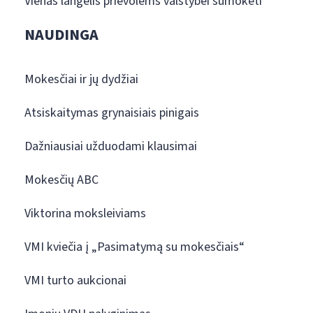
Vienas langelis prievolėms valstybei sumokėti
NAUDINGA
Mokesčiai ir jų dydžiai
Atsiskaitymas grynaisiais pinigais
Dažniausiai užduodami klausimai
Mokesčių ABC
Viktorina moksleiviams
VMI kviečia į „Pasimatymą su mokesčiais“
VMI turto aukcionai