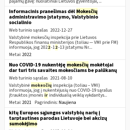
pajamų gavę: nuolatiniai Lietuvos gyventojai, ...
Informacinis pranešimas dėl
Mokesčių
administravimo įstatymo, Valstybinio
socialinio
Web turinio sąrašas
2022-12-27
Valstybinė mokesčių inspekcija prie Lietuvos
Respublikos finansų ministerijos (toliau — VMI prie FM)
informuoja, jog 202
2
-1
2
-13 įstatymu Nr....
Metai:
2022
Nuo COVID-19 nukentėję
mokesčių
mokėtojai
dar turi tris savaites mokesčiams be palūkanų
Web turinio sąrašas
2021-08-10
Valstybinė
mokesčių
inspekcija (toliau – VMI)
informuoja, jog į nukentėjusių nuo COVID-19 sąrašus
įtrauktos įmonės
ir
individualią veiklą vykdantys...
Metai:
2021
Pagrindinis:
Naujiena
kitų Europos sąjungos valstybių narių į
tarptautines parodas Lietuvoje bei akcizų
sumokėjimo