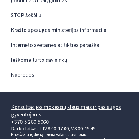
Įmonių VDU palyginimas
STOP šešėliui
Krašto apsaugos ministerijos informacija
Interneto svetainės atitikties paraiška
Ieškome turto savininkų
Nuorodos
Konsultacijos mokesčių klausimais ir paslaugos
gyventojams:
+370 5 260 5060
Darbo laikas: I-IV 8.00-17.00, V 8.00-15.45.
Prieššventinę dieną - viena valanda trumpiau.