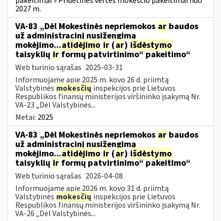
pakeitimai » Pridėtinės vertės mokesčio pakeitimai nuo
2027 m.
VA-83 „Dėl Mokestinės nepriemokos
ar
baudos
už administracinį nusižengimą
mokėjimo...
atidėjimo
ir
(
ar
)
išdėstymo
taisyklių
ir
formų patvirtinimo“ pakeitimo“
Web turinio sąrašas
2025-03-31
Informuojame apie 2025 m. kovo 26 d. priimtą
Valstybinės
mokesčių
inspekcijos prie Lietuvos
Respublikos finansų ministerijos viršininko įsakymą Nr.
VA-23 „Dėl Valstybinės...
Metai:
2025
VA-83 „Dėl Mokestinės nepriemokos
ar
baudos
už administracinį nusižengimą
mokėjimo...
atidėjimo
ir
(
ar
)
išdėstymo
taisyklių
ir
formų patvirtinimo“ pakeitimo“
Web turinio sąrašas
2026-04-08
Informuojame apie 2026 m. kovo 31 d. priimtą
Valstybinės
mokesčių
inspekcijos prie Lietuvos
Respublikos finansų ministerijos viršininko įsakymą Nr.
VA-26 „Dėl Valstybinės...