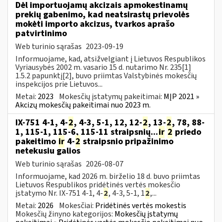
Dėl importuojamų akcizais apmokestinamų
prekių gabenimo, kad neatsirastų prievolės
mokėti importo akcizus, tvarkos aprašo
patvirtinimo
Web turinio sąrašas
2023-09-19
Informuojame, kad, atsižvelgiant į Lietuvos Respublikos
Vyriausybės 2002 m. vasario 15 d. nutarimo Nr. 235[1]
1.5.2 papunktį[2], buvo priimtas Valstybinės mokesčių
inspekcijos prie Lietuvos...
Metai:
2023
Mokesčių įstatymų pakeitimai:
MĮP 2021 »
Akcizų mokesčių pakeitimai nuo 2023 m.
IX-751 4-1, 4-
2
, 4-3, 5-1, 12, 12-
2
, 13-
2
, 78, 88-
1, 115-1, 115-6, 115-11 straipsnių...
ir
2
priedo
pakeitimo
ir
4-
2
straipsnio pripažinimo
netekusiu galios
Web turinio sąrašas
2026-08-07
Informuojame, kad 2026 m. birželio 18 d. buvo priimtas
Lietuvos Respublikos pridėtinės vertės mokesčio
įstatymo Nr. IX-751 4-1, 4-
2
, 4-3, 5-1, 1
2
,...
Metai:
2026
Mokesčiai:
Pridėtinės vertės mokestis
Mokesčių žinyno kategorijos:
Mokesčių įstatymų