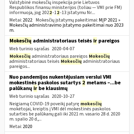
Valstybinė mokesčių inspekcija prie Lietuvos
Respublikos finansų ministerijos (toliau — VMI prie FM)
informuoja, jog 202
2
-1
2
-13 įstatymu Nr....
Metai:
2022
Mokesčių įstatymų pakeitimai:
MĮP 2021 »
Mokesčių administravimo įstatymo pakeitimai nuo 2023
m.
Mokesčių
administratoriaus teisės
ir
pareigos
Web turinio sąrašas
2020-04-07
Mokesčių
administratoriaus pareigos
Mokesčių
administratoriaus teisės
Mokesčių
administratoriaus
pareigos...
Nuo pandemijos nukentėjusiam verslui VMI
mokestinės paskolos sutartys
2
metams –...be
palūkanų
ir
be klausimų
Web turinio sąrašas
2020-10-27
Neigiamą COVID-19 poveikį patyrę
mokesčių
mokėtojai, kreiptis į VMI dėl mokestinės paskolos
sutarties be palūkanų gali iki 2021 m. vasario 28 d. 2020
m. spalio 20 d.,...
Metai:
2020