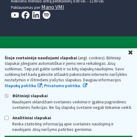
Kiekvieno mėnesio antrą penktadienį 8.00 val. - 12.00 val.
Mano VMI
Paklausimas per
Valstybinė mokesčių inspekcija prie Lietuvos
U
Respublikos finansų ministerijos
Šioje svetainėje naudojami slapukai
(angl. cookies). Būtinieji
slapukai įdiegiami automatiškai ir jiems nėra reikalingas Jūsų
Biudžetinė įstaiga. Juridinio asmens kodas — 188659752,
sutikimas. Taip pat galite sutikti ir su kitų slapukų naudojimu. Savo
adresas: Vasario 16-osios g. 14, 01107 Vilnius, Lietuva, el.paštas:
sutikimą bet kada galėsite atšaukti pakeisdami interneto naršyklės
vmi@vmi.lt
, E. pristatymo dėžutės adresas 188659752
nustatymus ir ištrindami įrašytus slapukus. Daugiau informacijos
Duomenys apie Valstybinę mokesčių inspekciją prie Lietuvos
Slapukų politika
;
Privatumo politika.
Respublikos finansų ministerijos kaupiami ir saugomi Juridinių
asmenų registre
Būtinieji slapukai
Naudojami sklandžiam svetainės veikimui ir įgalina pagrindines
svetainės funkcijas. Be šių slapukų svetainė negali tinkamai veikti.
Analitiniai slapukai
Renka statistinę informaciją apie svetainės naudojimą ir
naudojami Jūsų naršymo patirties gerinimui.