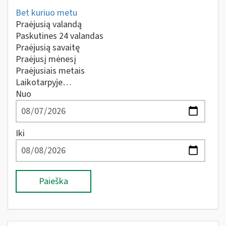
Bet kuriuo metu
Praėjusią valandą
Paskutines 24 valandas
Praėjusią savaitę
Praėjusį mėnesį
Praėjusiais metais
Laikotarpyje…
Nuo
Iki
Paieška