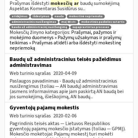
Prašymas išdėstyti
mokesčių
ar
baudų sumokėjimą
Aspektas Komentaras Susidūrus su...
atidėjimas
išdėstymas
nauda
mokestinė nepriemoka
administracinis nusižengimas
maį 88 str.
mokestinės paskolos sutartis
bauda už administracinį nusižengimą
supaprastintas procesas
Mokesčių žinyno kategorijos:
Prašymai, pažymos ir
mokėjimo duomenys » Pažymų užsakymas ir prašymų
teikimas » Prašymas atidėti arba išdėstyti mokestinę
nepriemoką
Baudų už administracinius teisės pažeidimus
administravimas
Web turinio sąrašas
2020-04-09
Paslaugos pavadinimas - Baudų už administracinius
nusižengimus (toliau — AN baudų) administravimas
(asmens informavimas apie jam paskirtą AN baudą bei
jos sumokėjimą, išieškojimą, AN baudų...
Gyventojų pajamų mokestis
Web turinio sąrašas
2020-02-06
Pagrindinis teisės aktas — Lietuvos Respublikos
gyventojų pajamų mokesčio įstatymas (toliau — GPMĮ).
Mokesčio mokėtojai: Pajamų mokestį turi mokėti