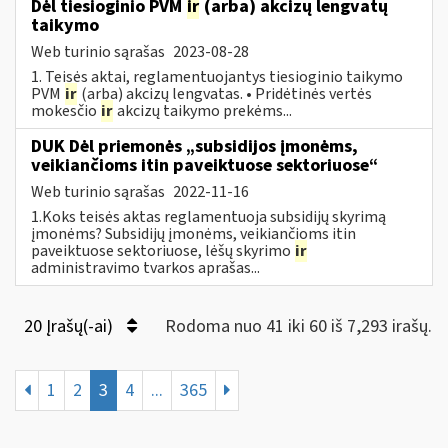
Dėl tiesioginio PVM
ir
(arba) akcizų lengvatų
taikymo
Web turinio sąrašas
2023-08-28
1. Teisės aktai, reglamentuojantys tiesioginio taikymo
PVM
ir
(arba) akcizų lengvatas. • Pridėtinės vertės
mokesčio
ir
akcizų taikymo prekėms...
DUK Dėl priemonės „subsidijos įmonėms,
veikiančioms itin paveiktuose sektoriuose“
Web turinio sąrašas
2022-11-16
1.Koks teisės aktas reglamentuoja subsidijų skyrimą
įmonėms? Subsidijų įmonėms, veikiančioms itin
paveiktuose sektoriuose, lėšų skyrimo
ir
administravimo tvarkos aprašas...
20 Įrašų(-ai)
Rodoma nuo 41 iki 60 iš 7,293 irašų.
1
2
3
4
...
365