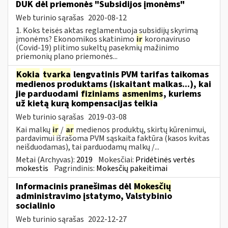
DUK dėl priemonės "Subsidijos įmonėms"
Web turinio sąrašas
2020-08-12
1. Koks teisės aktas reglamentuoja subsidijų skyrimą
įmonėms? Ekonomikos skatinimo
ir
koronaviruso
(Covid-19) plitimo sukeltų pasekmių mažinimo
priemonių plano priemonės...
Kokia
tvarka
lengvatinis PVM tarifas taikomas
medienos produktams (įskaitant malkas...), kai
jie parduodami
fiziniams
asmenims
, kuriems
už kietą kurą kompensacijas teikia
Web turinio sąrašas
2019-03-08
Kai malkų
ir
/
ar
medienos produktų, skirtų kūrenimui,
pardavimui išrašoma PVM sąskaita faktūra (kasos kvitas
neišduodamas), tai parduodamų malkų /...
Metai (Archyvas):
2019
Mokesčiai:
Pridėtinės vertės
mokestis
Pagrindinis:
Mokesčių pakeitimai
Informacinis pranešimas dėl
Mokesčių
administravimo įstatymo, Valstybinio
socialinio
Web turinio sąrašas
2022-12-27