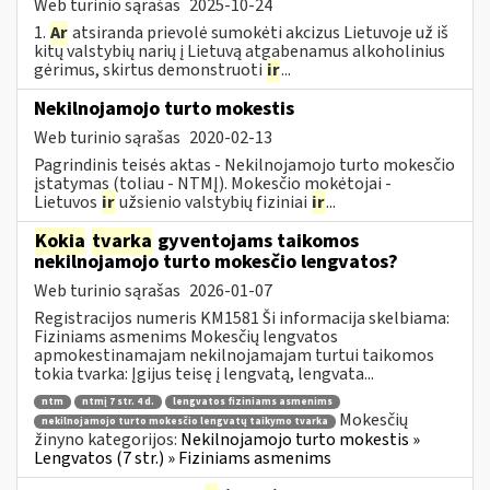
Web turinio sąrašas
2025-10-24
1.
Ar
atsiranda prievolė sumokėti akcizus Lietuvoje už iš
kitų valstybių narių į Lietuvą atgabenamus alkoholinius
gėrimus, skirtus demonstruoti
ir
...
Nekilnojamojo turto mokestis
Web turinio sąrašas
2020-02-13
Pagrindinis teisės aktas - Nekilnojamojo turto mokesčio
įstatymas (toliau - NTMĮ). Mokesčio mokėtojai -
Lietuvos
ir
užsienio valstybių fiziniai
ir
...
Kokia
tvarka
gyventojams taikomos
nekilnojamojo turto mokesčio lengvatos?
Web turinio sąrašas
2026-01-07
Registracijos numeris KM1581 Ši informacija skelbiama:
Fiziniams asmenims Mokesčių lengvatos
apmokestinamajam nekilnojamajam turtui taikomos
tokia tvarka: Įgijus teisę į lengvatą, lengvata...
ntm
ntmį 7 str. 4 d.
lengvatos fiziniams asmenims
Mokesčių
nekilnojamojo turto mokesčio lengvatų taikymo tvarka
žinyno kategorijos:
Nekilnojamojo turto mokestis »
Lengvatos (7 str.) » Fiziniams asmenims