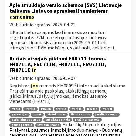
Apie smulkiojo verslo schemos (SVS) Lietuvoje
taikymą Lietuvos apmokestinamiesiems
asmenims
Web turinio sąrašas
2025-04-22
1.Kada Lietuvos apmokestinamasis asmuo turi
registruotis PVM mokėtoju Lietuvoje? Lietuvos
apmokestinamasis asmuo nuo 2025-05-01 turi
įsiregistruoti PVM mokėtoju, skaičiuoti, deklaruoti...
Kuriais atvejais pildomi FR0711 formos
FR0711A, FR0711B, FR0711C, FR0711D,
FR0711E
ir
Web turinio sąrašas
2026-05-07
Registraci
jos
numeris KM0809 Ši informacija skelbiama:
Pranešimas apie paskolas, atskaitingų asmenų
įsiskolinimus, dalyvių įmokas, išmokas užsienio
vienetams (FR0711)...
fr0711
fr0711a
fr0711b
fr0711c
fr0711d
fr0711e
fr0711f
gyventojas
įmonė
įsiskolinimas
fizinis asmuo
juridinis asmuo
atskaitingas asmuo
suteikta paskola
grąžinta paskola
Mokesčių žinyno kategorijos:
gauta paskola
užsienio įmonė
Prašymai, pažymos ir mokėjimo duomenys » Duomenų
teikimas VMI » Pranešimas apie paskolas, atskaitingų