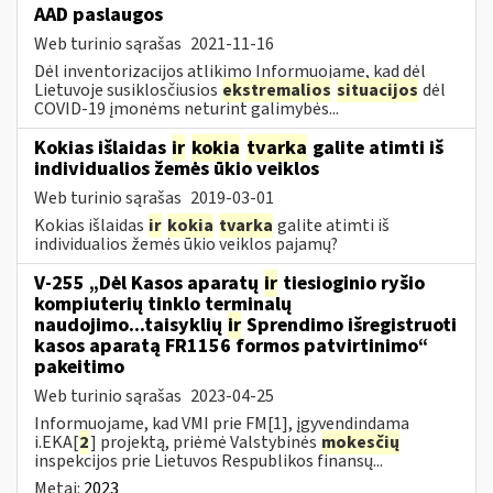
AAD paslaugos
Web turinio sąrašas
2021-11-16
Dėl inventorizacijos atlikimo Informuojame, kad dėl
Lietuvoje susiklosčiusios
ekstremalios
situacijos
dėl
COVID-19 įmonėms neturint galimybės...
Kokias išlaidas
ir
kokia
tvarka
galite atimti iš
individualios žemės ūkio veiklos
Web turinio sąrašas
2019-03-01
Kokias išlaidas
ir
kokia
tvarka
galite atimti iš
individualios žemės ūkio veiklos pajamų?
V-255 „Dėl Kasos aparatų
ir
tiesioginio ryšio
kompiuterių tinklo terminalų
naudojimo...taisyklių
ir
Sprendimo išregistruoti
kasos aparatą FR1156 formos patvirtinimo“
pakeitimo
Web turinio sąrašas
2023-04-25
Informuojame, kad VMI prie FM[1], įgyvendindama
i.EKA[
2
] projektą, priėmė Valstybinės
mokesčių
inspekcijos prie Lietuvos Respublikos finansų...
Metai:
2023