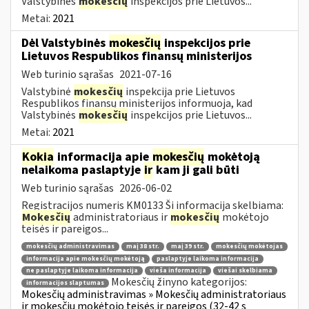
Valstybinės
mokesčių
inspekcijos prie Lietuvos...
Metai:
2021
Dėl Valstybinės
mokesčių
inspekcijos prie
Lietuvos Respublikos finansų ministerijos
Web turinio sąrašas
2021-07-16
Valstybinė
mokesčių
inspekcija prie Lietuvos
Respublikos finansų ministerijos informuoja, kad
Valstybinės
mokesčių
inspekcijos prie Lietuvos...
Metai:
2021
Kokia
informacija apie
mokesčių
mokėtoją
nelaikoma paslaptyje
ir
kam ji gali būti
Web turinio sąrašas
2026-06-02
Registracijos numeris KM0133 Ši informacija skelbiama:
Mokesčių
administratoriaus ir
mokesčių
mokėtojo
teisės ir pareigos...
mokesčių administravimas
maį 38 str.
maį 39 str.
mokesčių mokėtojas
informacija apie mokesčių mokėtoją
paslaptyje laikoma informacija
ne paslaptyje laikoma informacija
vieša informacija
viešai skelbiama
Mokesčių žinyno kategorijos:
informacijos slaptumas
Mokesčių administravimas » Mokesčių administratoriaus
ir mokesčių mokėtojo teisės ir pareigos (32-42 s