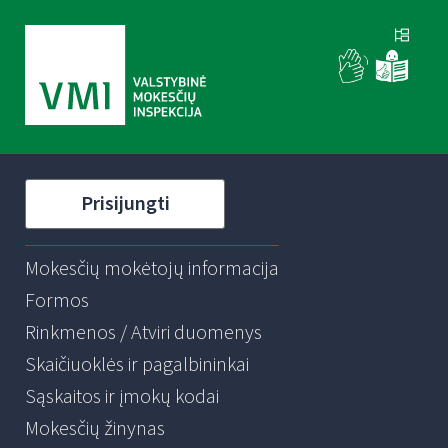
Prisijungti
Mokesčių mokėtojų informacija
Formos
Rinkmenos / Atviri duomenys
Skaičiuoklės ir pagalbininkai
Sąskaitos ir įmokų kodai
Mokesčių žinynas