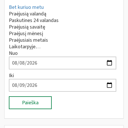
Bet kuriuo metu
Praėjusią valandą
Paskutines 24 valandas
Praėjusią savaitę
Praėjusį mėnesį
Praėjusiais metais
Laikotarpyje…
Nuo
Iki
Paieška