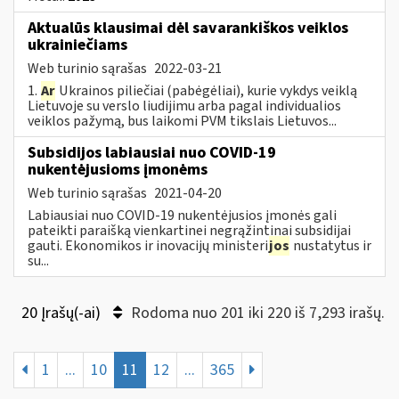
Aktualūs klausimai dėl savarankiškos veiklos
ukrainiečiams
Web turinio sąrašas
2022-03-21
1.
Ar
Ukrainos piliečiai (pabėgėliai), kurie vykdys veiklą
Lietuvoje su verslo liudijimu arba pagal individualios
veiklos pažymą, bus laikomi PVM tikslais Lietuvos...
Subsidijos labiausiai nuo COVID-19
nukentėjusioms įmonėms
Web turinio sąrašas
2021-04-20
Labiausiai nuo COVID-19 nukentėjusios įmonės gali
pateikti paraišką vienkartinei negrąžintinai subsidijai
gauti. Ekonomikos ir inovacijų ministeri
jos
nustatytus ir
su...
20 Įrašų(-ai)
Rodoma nuo 201 iki 220 iš 7,293 irašų.
1
...
10
11
12
...
365