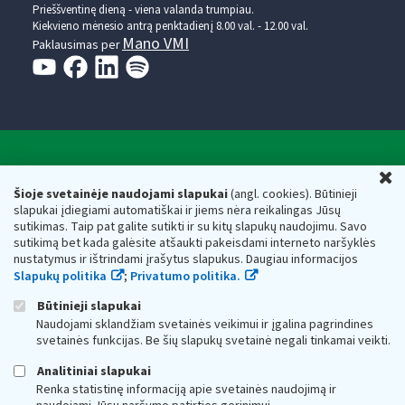
Prieššventinę dieną - viena valanda trumpiau.
Kiekvieno mėnesio antrą penktadienį 8.00 val. - 12.00 val.
Mano VMI
Paklausimas per
Valstybinė mokesčių inspekcija prie Lietuvos
U
Respublikos finansų ministerijos
Šioje svetainėje naudojami slapukai
(angl. cookies). Būtinieji
slapukai įdiegiami automatiškai ir jiems nėra reikalingas Jūsų
Biudžetinė įstaiga. Juridinio asmens kodas — 188659752,
sutikimas. Taip pat galite sutikti ir su kitų slapukų naudojimu. Savo
adresas: Vasario 16-osios g. 14, 01107 Vilnius, Lietuva, el.paštas:
sutikimą bet kada galėsite atšaukti pakeisdami interneto naršyklės
vmi@vmi.lt
, E. pristatymo dėžutės adresas 188659752
nustatymus ir ištrindami įrašytus slapukus. Daugiau informacijos
Duomenys apie Valstybinę mokesčių inspekciją prie Lietuvos
Slapukų politika
;
Privatumo politika.
Respublikos finansų ministerijos kaupiami ir saugomi Juridinių
asmenų registre
Būtinieji slapukai
Naudojami sklandžiam svetainės veikimui ir įgalina pagrindines
svetainės funkcijas. Be šių slapukų svetainė negali tinkamai veikti.
Analitiniai slapukai
Renka statistinę informaciją apie svetainės naudojimą ir