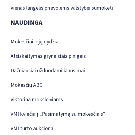
Vienas langelis prievolėms valstybei sumokėti
NAUDINGA
Mokesčiai ir jų dydžiai
Atsiskaitymas grynaisiais pinigais
Dažniausiai užduodami klausimai
Mokesčių ABC
Viktorina moksleiviams
VMI kviečia į „Pasimatymą su mokesčiais“
VMI turto aukcionai