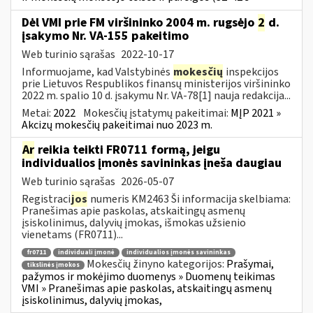
Dėl VMI prie FM viršininko 2004 m. rugsėjo
2
d.
įsakymo Nr. VA-155 pakeitimo
Web turinio sąrašas
2022-10-17
Informuojame, kad Valstybinės
mokesčių
inspekcijos
prie Lietuvos Respublikos finansų ministerijos viršininko
2022 m. spalio 10 d. įsakymu Nr. VA-78[1] nauja redakcija...
Metai:
2022
Mokesčių įstatymų pakeitimai:
MĮP 2021 »
Akcizų mokesčių pakeitimai nuo 2023 m.
Ar
reikia teikti FR0711 formą, jeigu
individualios įmonės savininkas įneša daugiau
Web turinio sąrašas
2026-05-07
Registraci
jos
numeris KM2463 Ši informacija skelbiama:
Pranešimas apie paskolas, atskaitingų asmenų
įsiskolinimus, dalyvių įmokas, išmokas užsienio
vienetams (FR0711)...
fr0711
individuali įmonė
individualios įmonės savininkas
Mokesčių žinyno kategorijos:
Prašymai,
tikslinės įmokos
pažymos ir mokėjimo duomenys » Duomenų teikimas
VMI » Pranešimas apie paskolas, atskaitingų asmenų
įsiskolinimus, dalyvių įmokas,