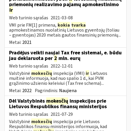
priemonių realizavimo pajamų apmokestinimo
ir
Web turinio sąrašas
2021-03-08
VMI prie FM[1] primena,
kokia
tvarka
apmokestinamos nuolatinių Lietuvos gyventojų (toliau
– gyventojas) 2020 metais gautos finansinių priemonių...
Metai:
2021
Pradėjus veikti naujai Tax free sistemai, e. būdu
jau deklaruota per
2
mln. eurų
Web turinio sąrašas
2022-12-01
Valstybinė
mokesčių
inspekcija (VMI)
ir
Lietuvos
muitinė informuoja, kad nuo spalio 1 d., kai PVM
grąžinimo užsienio keleiviui (Tax free schema)...
Metai:
2022
Pagrindinis:
Naujiena
Dėl Valstybinės
mokesčių
inspekcijos prie
Lietuvos Respublikos finansų ministerijos
Web turinio sąrašas
2021-07-29
Valstybinė
mokesčių
inspekcija prie Lietuvos
Respublikos finansų ministerijos informuoja, kad