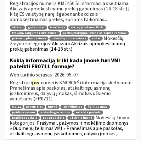
Registracijos numeris KM1456 Ši informacija skelbiama:
Akcizais apmokestinamų prekių gabenimas (14-18 str.) Į
kitą ES valstybę narę išgabenant akcizais
apmokestinamas prekes, kurioms taikomas...
akcizai
gabenimas
išvežimas
akcizų įstatymo 15 str
krovinio saugumo reikalavimai
akcizų mokėjimo laikino atidėjimo režimas
Mokesčių
pakuočių plombavimas
pakuočių numeravimas
amlar
žinyno kategorijos:
Akcizai » Akcizais apmokestinamų
prekių gabenimas (14-18 str.)
Kokią informaciją
ir
iki kada įmonė turi VMI
pateikti FR0711 formoje?
Web turinio sąrašas
2026-05-07
Registraci
jos
numeris KM0806 Ši informacija skelbiama:
Pranešimas apie paskolas, atskaitingų asmenų
įsiskolinimus, dalyvių įmokas, išmokas užsienio
vienetams (FR0711)...
fr0711
gyventojas
įmonė
įsiskolinimas
fizinis asmuo
juridinis asmuo
atskaitingas asmuo
suteikta paskola
Mokesčių žinyno
grąžinta paskola
gauta paskola
užsienio įmonė
kategorijos:
Prašymai, pažymos ir mokėjimo duomenys
» Duomenų teikimas VMI » Pranešimas apie paskolas,
atskaitingų asmenų įsiskolinimus, dalyvių įmokas,