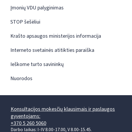
Įmonių VDU palyginimas
STOP šešėliui
Krašto apsaugos ministerijos informacija
Interneto svetainės atitikties paraiška
Ieškome turto savininkų
Nuorodos
Konsultacijos mokesčių klausimais ir paslaugos
gyventojams:
+370 5 260 5060
Darbo laikas: I-IV 8.00-17.00, V 8.00-15.45.