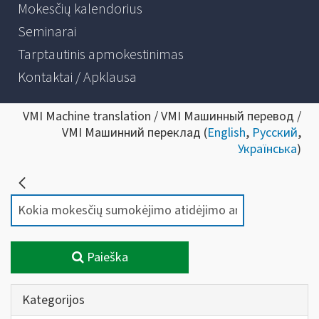
Mokesčių kalendorius
Seminarai
Tarptautinis apmokestinimas
Kontaktai / Apklausa
VMI Machine translation / VMI Машинный перевод /
VMI Машинний переклад (
English
,
Русский
,
Українська
)
Paieška
Kategorijos