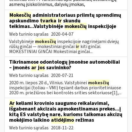
asmenų įsiskolinimus, dalyvių įmokas,
Mokesčių
administratoriaus priimtų sprendimų
apskundimo
tvarka
ir
skundų
teikimas...Valstybinėje
mokesčių
inspekcijoje
Web turinio sąrašas
2020-04-07
Valstybinėje
mokesčių
inspekcijoje nagrinėjami dviejų
rūšių ginčai — mokestiniai ginčai
ir
kiti ginčai.
MOKESTINIAI GINČAI Mokestiniai ginčai...
Tikrinamose odontologų įmonėse automobiliai
– įmonės
ar
jos
savininko?
Web turinio sąrašas
2020-07-21
2020 m. liepos 20 d., Vilnius. Valstybinei
mokesčių
inspekcijai (toliau – VMI) tęsiant darbus prioritetiniuose
2020 m. priežiūros bei kontrolės srities sektoriuose[1],...
Ar
keliami krovinio saugumo reikalavimai,
išgabenant akcizais apmokestinamas prekes...į
kitą ES valstybę narę, kurioms taikomas akcizų
mokėjimo laikino
atidėjimo
režimas
Web turinio sąrašas
2018-11-22