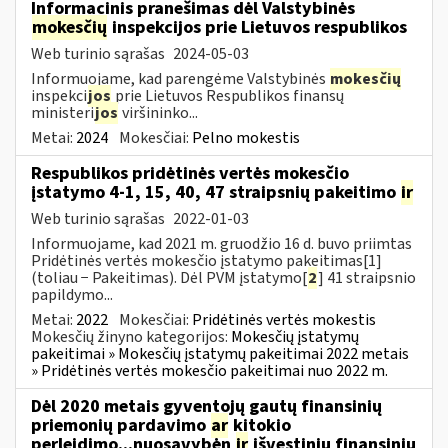
Informacinis pranešimas dėl Valstybinės
mokesčių
inspekcijos prie Lietuvos respublikos
Web turinio sąrašas
2024-05-03
Informuojame, kad parengėme Valstybinės
mokesčių
inspekci
jos
prie Lietuvos Respublikos finansų
ministeri
jos
viršininko...
Metai:
2024
Mokesčiai:
Pelno mokestis
Respublikos pridėtinės vertės mokesčio
įstatymo 4-1, 15, 40, 47 straipsnių pakeitimo
ir
Web turinio sąrašas
2022-01-03
Informuojame, kad 2021 m. gruodžio 16 d. buvo priimtas
Pridėtinės vertės mokesčio įstatymo pakeitimas[1]
(toliau − Pakeitimas). Dėl PVM įstatymo[
2
] 41 straipsnio
papildymo...
Metai:
2022
Mokesčiai:
Pridėtinės vertės mokestis
Mokesčių žinyno kategorijos:
Mokesčių įstatymų
pakeitimai » Mokesčių įstatymų pakeitimai 2022 metais
» Pridėtinės vertės mokesčio pakeitimai nuo 2022 m.
Dėl 2020 metais gyventojų gautų finansinių
priemonių pardavimo
ar
kitokio
perleidimo...nuosavybėn
ir
išvestinių finansinių