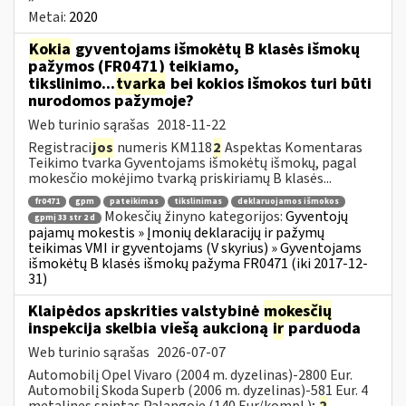
Metai:
2020
Kokia
gyventojams išmokėtų B klasės išmokų
pažymos (FR0471) teikiamo,
tikslinimo...
tvarka
bei kokios išmokos turi būti
nurodomos pažymoje?
Web turinio sąrašas
2018-11-22
Registraci
jos
numeris KM118
2
Aspektas Komentaras
Teikimo tvarka Gyventojams išmokėtų išmokų, pagal
mokesčio mokėjimo tvarką priskiriamų B klasės...
fr0471
gpm
pateikimas
tikslinimas
deklaruojamos išmokos
Mokesčių žinyno kategorijos:
Gyventojų
gpmį 33 str 2 d
pajamų mokestis » Įmonių deklaracijų ir pažymų
teikimas VMI ir gyventojams (V skyrius) » Gyventojams
išmokėtų B klasės išmokų pažyma FR0471 (iki 2017-12-
31)
Klaipėdos apskrities valstybinė
mokesčių
inspekcija skelbia viešą aukcioną
ir
parduoda
Web turinio sąrašas
2026-07-07
Automobilį Opel Vivaro (2004 m. dyzelinas)-2800 Eur.
Automobilį Skoda Superb (2006 m. dyzelinas)-581 Eur. 4
metalines spintas Palangoje (140 Eur/kompl.);
2