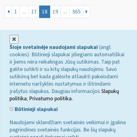
1
...
17
18
19
...
365
Uždaryti
Šioje svetainėje naudojami slapukai
(angl.
cookies). Būtinieji slapukai įdiegiami automatiškai
ir jiems nėra reikalingas Jūsų sutikimas. Taip pat
galite sutikti ir su kitų slapukų naudojimu. Savo
sutikimą bet kada galėsite atšaukti pakeisdami
interneto naršyklės nustatymus ir ištrindami
įrašytus slapukus. Daugiau informacijos
Slapukų
politika
;
Privatumo politika.
Būtinieji slapukai
Naudojami sklandžiam svetainės veikimui ir įgalina
pagrindines svetainės funkcijas. Be šių slapukų