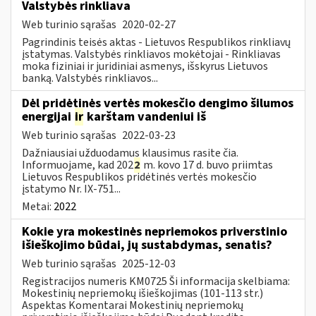
Valstybės rinkliava
Web turinio sąrašas
2020-02-27
Pagrindinis teisės aktas - Lietuvos Respublikos rinkliavų
įstatymas. Valstybės rinkliavos mokėtojai - Rinkliavas
moka fiziniai ir juridiniai asmenys, išskyrus Lietuvos
banką. Valstybės rinkliavos...
Dėl pridėtinės vertės mokesčio dengimo šilumos
energijai
ir
karštam vandeniui iš
Web turinio sąrašas
2022-03-23
Dažniausiai užduodamus klausimus rasite čia.
Informuojame, kad 202
2
m. kovo 17 d. buvo priimtas
Lietuvos Respublikos pridėtinės vertės mokesčio
įstatymo Nr. IX-751...
Metai:
2022
Kokie yra mokestinės nepriemokos priverstinio
išieškojimo būdai, jų sustabdymas, senatis?
Web turinio sąrašas
2025-12-03
Registracijos numeris KM0725 Ši informacija skelbiama:
Mokestinių nepriemokų išieškojimas (101-113 str.)
Aspektas Komentarai Mokestinių nepriemokų