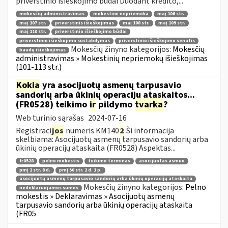
priverstinio išieškojimo būdai Duodant kredito,...
mokesčių administravimas
mokestinė nepriemoka
maį 106 str.
maį 107 str.
priverstinis išieškojimas
maį 108 str.
maį 109 str.
maį 110 str.
priverstinio išieškojimo būdai
priverstinio išieškojimo sustabdymas
priverstinio išieškojimo senatis
Mokesčių žinyno kategorijos:
Mokesčių
baudų išieškojimas
administravimas » Mokestinių nepriemokų išieškojimas
(101-113 str.)
Kokia
yra asocijuotų asmenų tarpusavio
sandorių arba ūkinių operacijų ataskaitos...
(FR0528) teikimo
ir
pildymo
tvarka
?
Web turinio sąrašas
2024-07-16
Registraci
jos
numeris KM140
2
Ši informacija
skelbiama: Asocijuotų asmenų tarpusavio sandorių arba
ūkinių operacijų ataskaita (FR0528) Aspektas...
fr0528
pelno mokestis
teikimo terminas
asocijuotas asmuo
pmį 2 str. 8 d.
pmį 50 str. 2 d. 1 p.
asocijuotų asmenų tarpusavio sandorių arba ūkinių operacijų ataskaita
Mokesčių žinyno kategorijos:
Pelno
nedeklaruojamos sumos
mokestis » Deklaravimas » Asocijuotų asmenų
tarpusavio sandorių arba ūkinių operacijų ataskaita
(FR05