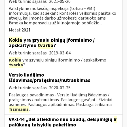
Web turinio sąrašas
2021-05-20
Valstybinė mokesčių inspekcija (toliau – VMI)
informuoja, kad atliekant kontrolės veiksmus pasitaiko
atvejų, kai įmonės darbo užmokestį darbuotojams
išmoka kompensacijų už kilnojamojo pobūdžio...
Metai:
2021
Kokia
yra grynųjų pinigų įforminimo /
apskaitymo
tvarka
?
Web turinio sąrašas
2019-03-04
Kokia
yra grynųjų pinigų įforminimo / apskaitymo
tvarka
?
Verslo liudijimo
išdavimas/pratęsimas/nutraukimas
Web turinio sąrašas
2020-02-25
Paslaugos pavadinimas - Verslo liudijimų išdavimas /
pratęsimas / nutraukimas. Paslaugos gavėjai - Fiziniai
asmenys. Paslaugos apibūdinimas: Paslauga teikiama
fiziniams
...
VA-144 „Dėl atleidimo nuo baudų, delspinigių
ir
palūkanų taisyklių pakeitimo