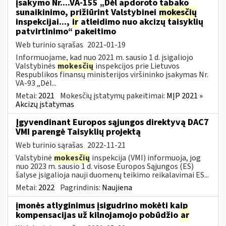
įsakymo Nr....VA-155 „Dėl apdoroto tabako
sunaikinimo, prižiūrint Valstybinei
mokesčių
inspekcijai...,
ir
atleidimo nuo akcizų taisyklių
patvirtinimo“ pakeitimo
Web turinio sąrašas
2021-01-19
Informuojame, kad nuo 2021 m. sausio 1 d. įsigaliojo
Valstybinės
mokesčių
inspekcijos prie Lietuvos
Respublikos finansų ministerijos viršininko įsakymas Nr.
VA-93 „Dėl...
Metai:
2021
Mokesčių įstatymų pakeitimai:
MĮP 2021 »
Akcizų įstatymas
Įgyvendinant Europos sąjungos direktyvą DAC7
VMI parengė Taisyklių projektą
Web turinio sąrašas
2022-11-21
Valstybinė
mokesčių
inspekcija (VMI) informuoja, jog
nuo 2023 m. sausio 1 d. visose Europos Sąjungos (ES)
šalyse įsigalioja nauji duomenų teikimo reikalavimai ES...
Metai:
2022
Pagrindinis:
Naujiena
įmonės atlyginimus įsigudrino mokėti kaip
kompensacijas už kilnojamojo pobūdžio
ar