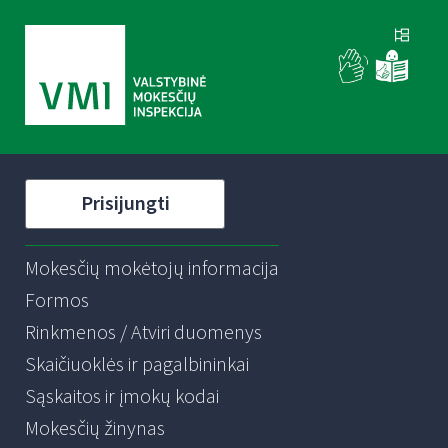
Prisijungti
Mokesčių mokėtojų informacija
Formos
Rinkmenos / Atviri duomenys
Skaičiuoklės ir pagalbininkai
Sąskaitos ir įmokų kodai
Mokesčių žinynas