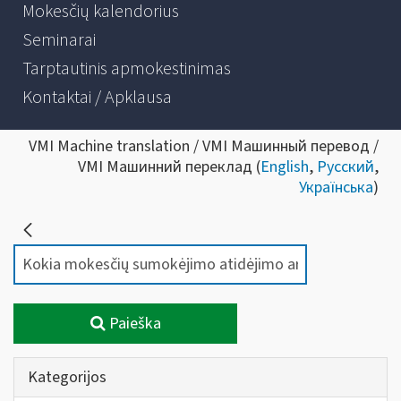
Mokesčių kalendorius
Seminarai
Tarptautinis apmokestinimas
Kontaktai / Apklausa
VMI Machine translation / VMI Машинный перевод /
VMI Машинний переклад (
English
,
Русский
,
Українська
)
Paieška
Kategorijos