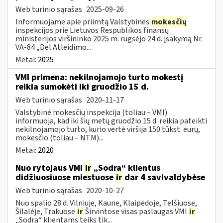
Web turinio sąrašas
2025-09-26
Informuojame apie priimtą Valstybinės
mokesčių
inspekcijos prie Lietuvos Respublikos finansų
ministerijos viršininko 2025 m. rugsėjo 24 d. įsakymą Nr.
VA-84 „Dėl Atleidimo...
Metai:
2025
VMI primena: nekilnojamojo turto mokestį
reikia sumokėti iki gruodžio 15 d.
Web turinio sąrašas
2020-11-17
Valstybinė mokesčių inspekcija (toliau – VMI)
informuoja, kad iki šių metų gruodžio 15 d. reikia pateikti
nekilnojamojo turto, kurio vertė viršija 150 tūkst. eurų,
mokesčio (toliau – NTM)...
Metai:
2020
Nuo rytojaus VMI
ir
„Sodra“ klientus
didžiuosiuose miestuose
ir
dar 4 savivaldybėse
Web turinio sąrašas
2020-10-27
Nuo spalio 28 d. Vilniuje, Kaune, Klaipėdoje, Telšiuose,
Šilalėje, Trakuose
ir
Širvintose visas paslaugas VMI
ir
„Sodra“ klientams teiks tik...