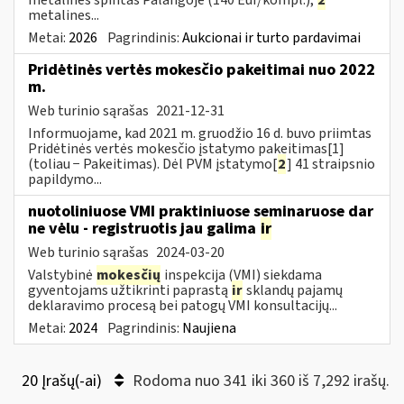
metalines...
Metai:
2026
Pagrindinis:
Aukcionai ir turto pardavimai
Pridėtinės vertės mokesčio pakeitimai nuo 2022
m.
Web turinio sąrašas
2021-12-31
Informuojame, kad 2021 m. gruodžio 16 d. buvo priimtas
Pridėtinės vertės mokesčio įstatymo pakeitimas[1]
(toliau − Pakeitimas). Dėl PVM įstatymo[
2
] 41 straipsnio
papildymo...
nuotoliniuose VMI praktiniuose seminaruose dar
ne vėlu - registruotis jau galima
ir
Web turinio sąrašas
2024-03-20
Valstybinė
mokesčių
inspekcija (VMI) siekdama
gyventojams užtikrinti paprastą
ir
sklandų pajamų
deklaravimo procesą bei patogų VMI konsultacijų...
Metai:
2024
Pagrindinis:
Naujiena
20 Įrašų(-ai)
Rodoma nuo 341 iki 360 iš 7,292 irašų.