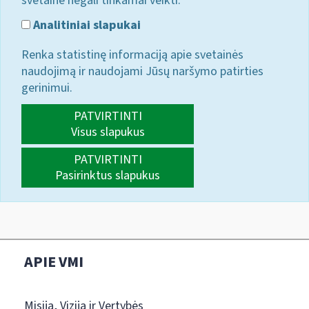
svetainė negali tinkamai veikti.
Analitiniai slapukai
Renka statistinę informaciją apie svetainės
naudojimą ir naudojami Jūsų naršymo patirties
gerinimui.
PATVIRTINTI
Visus slapukus
PATVIRTINTI
Pasirinktus slapukus
APIE VMI
Misija, Vizija ir Vertybės