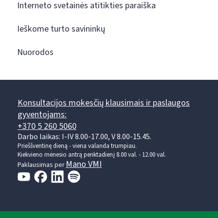
Interneto svetainės atitikties paraiška
Ieškome turto savininkų
Nuorodos
Konsultacijos mokesčių klausimais ir paslaugos
gyventojams:
+370 5 260 5060
Darbo laikas: I-IV 8.00-17.00, V 8.00-15.45.
Prieššventinę dieną - viena valanda trumpiau.
Kiekvieno mėnesio antrą penktadienį 8.00 val. - 12.00 val.
Mano VMI
Paklausimas per