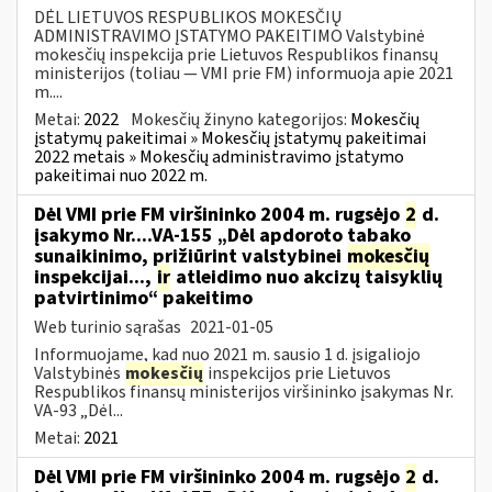
DĖL LIETUVOS RESPUBLIKOS MOKESČIŲ
ADMINISTRAVIMO ĮSTATYMO PAKEITIMO Valstybinė
mokesčių inspekcija prie Lietuvos Respublikos finansų
ministerijos (toliau — VMI prie FM) informuoja apie 2021
m....
Metai:
2022
Mokesčių žinyno kategorijos:
Mokesčių
įstatymų pakeitimai » Mokesčių įstatymų pakeitimai
2022 metais » Mokesčių administravimo įstatymo
pakeitimai nuo 2022 m.
Dėl VMI prie FM viršininko 2004 m. rugsėjo
2
d.
įsakymo Nr....VA-155 „Dėl apdoroto tabako
sunaikinimo, prižiūrint valstybinei
mokesčių
inspekcijai...,
ir
atleidimo nuo akcizų taisyklių
patvirtinimo“ pakeitimo
Web turinio sąrašas
2021-01-05
Informuojame, kad nuo 2021 m. sausio 1 d. įsigaliojo
Valstybinės
mokesčių
inspekcijos prie Lietuvos
Respublikos finansų ministerijos viršininko įsakymas Nr.
VA-93 „Dėl...
Metai:
2021
Dėl VMI prie FM viršininko 2004 m. rugsėjo
2
d.