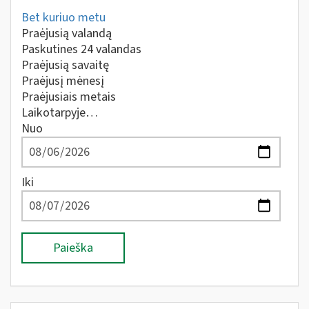
Bet kuriuo metu
Praėjusią valandą
Paskutines 24 valandas
Praėjusią savaitę
Praėjusį mėnesį
Praėjusiais metais
Laikotarpyje…
Nuo
Iki
Paieška