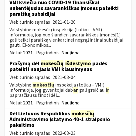
VMI kviečia nuo COVID-19 finansiškai
nukentėjusias savarankiškas įmones pateikti
paraišką subsidijai
Web turinio sąrašas
2021-01-20
Valstybinė mokesčių inspekcija (toliau – VMI)
informuoja, jog nuo šiandien savarankiškos įmonės[1]
gali teikti paraišką vienkartinei negrąžintinai subsidijai
gauti. Ekonomikos...
Metai:
2021
Pagrindinis:
Naujiena
Prašymą dėl
mokesčių
išdėstymo
padės
pateikti naujasis VMI klausimynas
Web turinio sąrašas
2021-03-04
Valstybinė
mokesčių
inspekcija (toliau – VMI)
informuoja, jog gyventojai dab
ar
gali greičiau
ir
paprasčiau sužinoti dėl...
Metai:
2021
Pagrindinis:
Naujiena
Dėl Lietuvos Respublikos
mokesčių
Administravimo įstatymo 40-1 straipsnio
pakeitimo
Web turinio sąrašas
2022-03-23