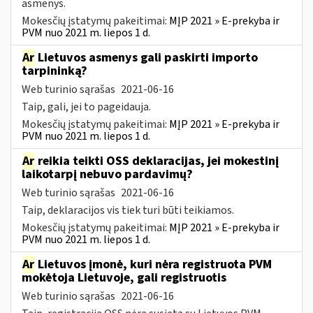
asmenys.
Mokesčių įstatymų pakeitimai:
MĮP 2021 » E-prekyba ir
PVM nuo 2021 m. liepos 1 d.
Ar
Lietuvos asmenys gali paskirti importo
tarpininką?
Web turinio sąrašas
2021-06-16
Taip, gali, jei to pageidauja.
Mokesčių įstatymų pakeitimai:
MĮP 2021 » E-prekyba ir
PVM nuo 2021 m. liepos 1 d.
Ar
reikia teikti OSS deklaracijas, jei mokestinį
laikotarpį nebuvo pardavimų?
Web turinio sąrašas
2021-06-16
Taip, deklaracijos vis tiek turi būti teikiamos.
Mokesčių įstatymų pakeitimai:
MĮP 2021 » E-prekyba ir
PVM nuo 2021 m. liepos 1 d.
Ar
Lietuvos įmonė, kuri nėra registruota PVM
mokėtoja Lietuvoje, gali registruotis
Web turinio sąrašas
2021-06-16