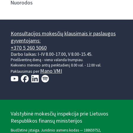
Nuorodos
Konsultacijos mokesčių klausimais ir paslaugos
gyventojams:
+370 5 260 5060
Darbo laikas: I-IV 8.00-17.00, V 8.00-15.45.
Prieššventinę dieną - viena valanda trumpiau.
Kiekvieno mėnesio antrą penktadienį 8.00 val. - 12.00 val.
Mano VMI
Paklausimas per
Valstybinė mokesčių inspekcija prie Lietuvos
Respublikos finansų ministerijos
Biudžetinė įstaiga. Juridinio asmens kodas — 188659752,