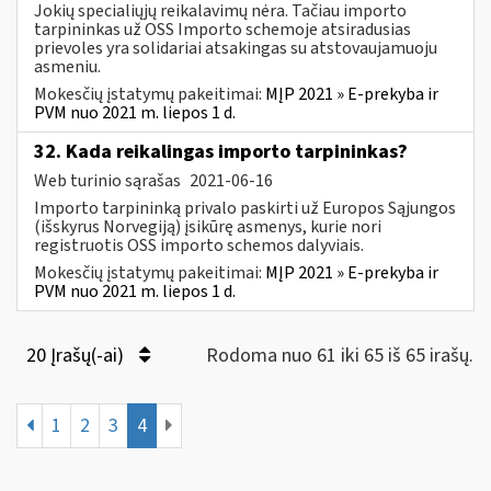
Jokių specialiųjų reikalavimų nėra. Tačiau importo
tarpininkas už OSS Importo schemoje atsiradusias
prievoles yra solidariai atsakingas su atstovaujamuoju
asmeniu.
Mokesčių įstatymų pakeitimai:
MĮP 2021 » E-prekyba ir
PVM nuo 2021 m. liepos 1 d.
32. Kada reikalingas importo tarpininkas?
Web turinio sąrašas
2021-06-16
Importo tarpininką privalo paskirti už Europos Sąjungos
(išskyrus Norvegiją) įsikūrę asmenys, kurie nori
registruotis OSS importo schemos dalyviais.
Mokesčių įstatymų pakeitimai:
MĮP 2021 » E-prekyba ir
PVM nuo 2021 m. liepos 1 d.
20 Įrašų(-ai)
Rodoma nuo 61 iki 65 iš 65 irašų.
1
2
3
4