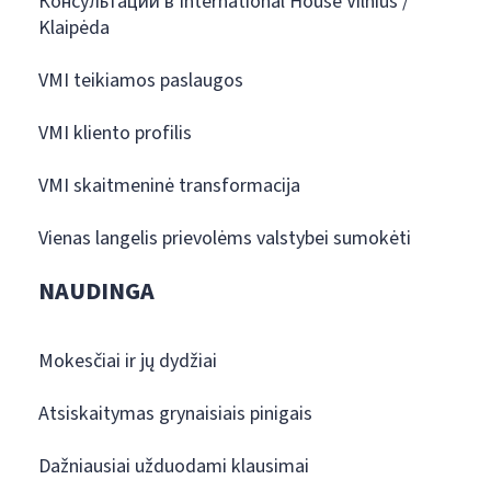
Консультации в International House Vilnius /
Klaipėda
VMI teikiamos paslaugos
VMI kliento profilis
VMI skaitmeninė transformacija
Vienas langelis prievolėms valstybei sumokėti
NAUDINGA
Mokesčiai ir jų dydžiai
Atsiskaitymas grynaisiais pinigais
Dažniausiai užduodami klausimai