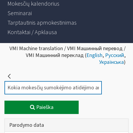
Mokesčių kalendorius
Seminarai
Tarptautinis apmokestinimas
Kontaktai / Apklausa
VMI Machine translation / VMI Машинный перевод /
VMI Машинний переклад (
English
,
Русский
,
Українська
)
Paieška
Parodymo data