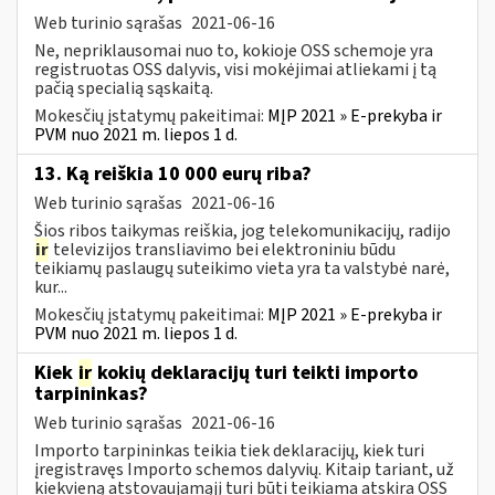
Web turinio sąrašas
2021-06-16
Ne, nepriklausomai nuo to, kokioje OSS schemoje yra
registruotas OSS dalyvis, visi mokėjimai atliekami į tą
pačią specialią sąskaitą.
Mokesčių įstatymų pakeitimai:
MĮP 2021 » E-prekyba ir
PVM nuo 2021 m. liepos 1 d.
13. Ką reiškia 10 000 eurų riba?
Web turinio sąrašas
2021-06-16
Šios ribos taikymas reiškia, jog telekomunikacijų, radijo
ir
televizijos transliavimo bei elektroniniu būdu
teikiamų paslaugų suteikimo vieta yra ta valstybė narė,
kur...
Mokesčių įstatymų pakeitimai:
MĮP 2021 » E-prekyba ir
PVM nuo 2021 m. liepos 1 d.
Kiek
ir
kokių deklaracijų turi teikti importo
tarpininkas?
Web turinio sąrašas
2021-06-16
Importo tarpininkas teikia tiek deklaracijų, kiek turi
įregistravęs Importo schemos dalyvių. Kitaip tariant, už
kiekvieną atstovaujamąjį turi būti teikiama atskira OSS