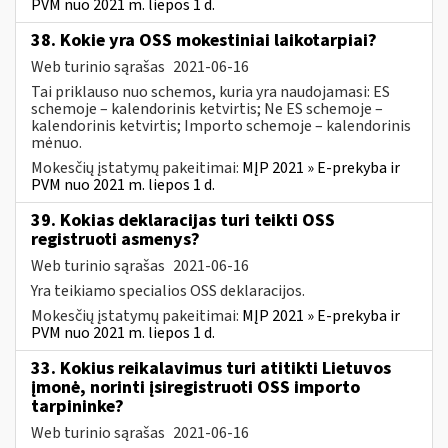
PVM nuo 2021 m. liepos 1 d.
38. Kokie yra OSS mokestiniai laikotarpiai?
Web turinio sąrašas
2021-06-16
Tai priklauso nuo schemos, kuria yra naudojamasi: ES
schemoje – kalendorinis ketvirtis; Ne ES schemoje –
kalendorinis ketvirtis; Importo schemoje – kalendorinis
mėnuo.
Mokesčių įstatymų pakeitimai:
MĮP 2021 » E-prekyba ir
PVM nuo 2021 m. liepos 1 d.
39. Kokias deklaracijas turi teikti OSS
registruoti asmenys?
Web turinio sąrašas
2021-06-16
Yra teikiamo specialios OSS deklaracijos.
Mokesčių įstatymų pakeitimai:
MĮP 2021 » E-prekyba ir
PVM nuo 2021 m. liepos 1 d.
33. Kokius reikalavimus turi atitikti Lietuvos
įmonė, norinti įsiregistruoti OSS importo
tarpininke?
Web turinio sąrašas
2021-06-16