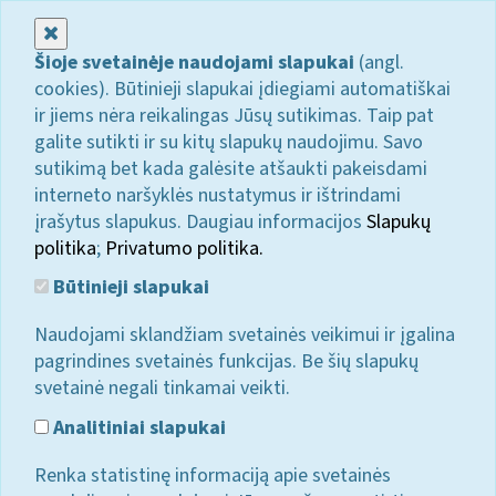
Uždaryti
Šioje svetainėje naudojami slapukai
(angl.
cookies). Būtinieji slapukai įdiegiami automatiškai
ir jiems nėra reikalingas Jūsų sutikimas. Taip pat
galite sutikti ir su kitų slapukų naudojimu. Savo
sutikimą bet kada galėsite atšaukti pakeisdami
interneto naršyklės nustatymus ir ištrindami
įrašytus slapukus. Daugiau informacijos
Slapukų
politika
;
Privatumo politika.
Būtinieji slapukai
Naudojami sklandžiam svetainės veikimui ir įgalina
pagrindines svetainės funkcijas. Be šių slapukų
svetainė negali tinkamai veikti.
Analitiniai slapukai
Renka statistinę informaciją apie svetainės