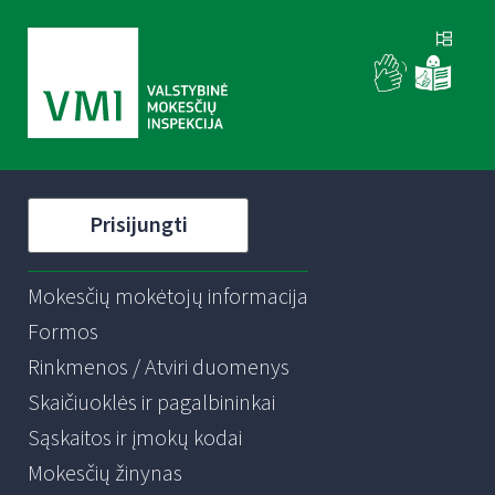
Prisijungti
Mokesčių mokėtojų informacija
Formos
Rinkmenos / Atviri duomenys
Skaičiuoklės ir pagalbininkai
Sąskaitos ir įmokų kodai
Mokesčių žinynas