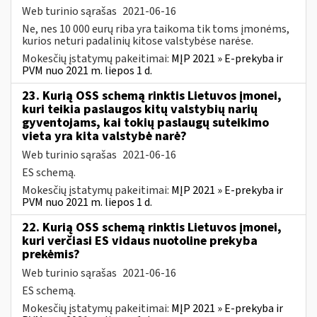
Web turinio sąrašas
2021-06-16
Ne, nes 10 000 eurų riba yra taikoma tik toms įmonėms,
kurios neturi padalinių kitose valstybėse narėse.
Mokesčių įstatymų pakeitimai:
MĮP 2021 » E-prekyba ir
PVM nuo 2021 m. liepos 1 d.
23. Kurią OSS schemą rinktis Lietuvos įmonei,
kuri teikia paslaugos kitų valstybių narių
gyventojams, kai tokių paslaugų suteikimo
vieta yra kita valstybė narė?
Web turinio sąrašas
2021-06-16
ES schemą.
Mokesčių įstatymų pakeitimai:
MĮP 2021 » E-prekyba ir
PVM nuo 2021 m. liepos 1 d.
22. Kurią OSS schemą rinktis Lietuvos įmonei,
kuri verčiasi ES vidaus nuotoline prekyba
prekėmis?
Web turinio sąrašas
2021-06-16
ES schemą.
Mokesčių įstatymų pakeitimai:
MĮP 2021 » E-prekyba ir