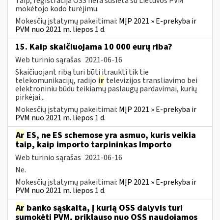
Taip, registracija OSS nėra susieta su Lietuvos PVM
mokėtojo kodo turėjimu.
Mokesčių įstatymų pakeitimai:
MĮP 2021 » E-prekyba ir
PVM nuo 2021 m. liepos 1 d.
15. Kaip skaičiuojama 10 000 eurų riba?
Web turinio sąrašas
2021-06-16
Skaičiuojant ribą turi būti įtraukti tik tie
telekomunikacijų, radijo
ir
televizijos transliavimo bei
elektroniniu būdu teikiamų paslaugų pardavimai, kurių
pirkėjai...
Mokesčių įstatymų pakeitimai:
MĮP 2021 » E-prekyba ir
PVM nuo 2021 m. liepos 1 d.
Ar
ES, ne ES schemose yra asmuo, kuris veikia
taip, kaip importo tarpininkas Importo
Web turinio sąrašas
2021-06-16
Ne.
Mokesčių įstatymų pakeitimai:
MĮP 2021 » E-prekyba ir
PVM nuo 2021 m. liepos 1 d.
Ar
banko sąskaita, į kurią OSS dalyvis turi
sumokėti PVM, priklauso nuo OSS naudojamos