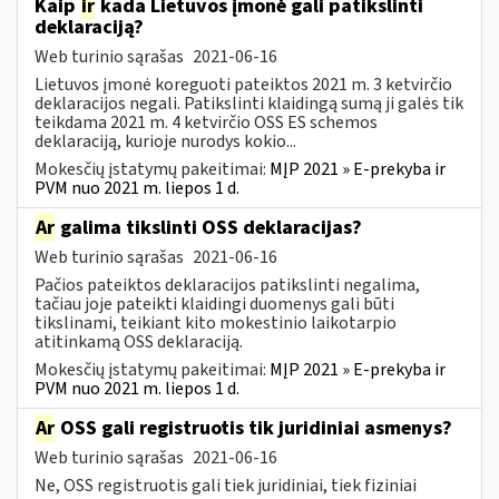
Kaip
ir
kada Lietuvos įmonė gali patikslinti
deklaraciją?
Web turinio sąrašas
2021-06-16
Lietuvos įmonė koreguoti pateiktos 2021 m. 3 ketvirčio
deklaracijos negali. Patikslinti klaidingą sumą ji galės tik
teikdama 2021 m. 4 ketvirčio OSS ES schemos
deklaraciją, kurioje nurodys kokio...
Mokesčių įstatymų pakeitimai:
MĮP 2021 » E-prekyba ir
PVM nuo 2021 m. liepos 1 d.
Ar
galima tikslinti OSS deklaracijas?
Web turinio sąrašas
2021-06-16
Pačios pateiktos deklaracijos patikslinti negalima,
tačiau joje pateikti klaidingi duomenys gali būti
tikslinami, teikiant kito mokestinio laikotarpio
atitinkamą OSS deklaraciją.
Mokesčių įstatymų pakeitimai:
MĮP 2021 » E-prekyba ir
PVM nuo 2021 m. liepos 1 d.
Ar
OSS gali registruotis tik juridiniai asmenys?
Web turinio sąrašas
2021-06-16
Ne, OSS registruotis gali tiek juridiniai, tiek fiziniai