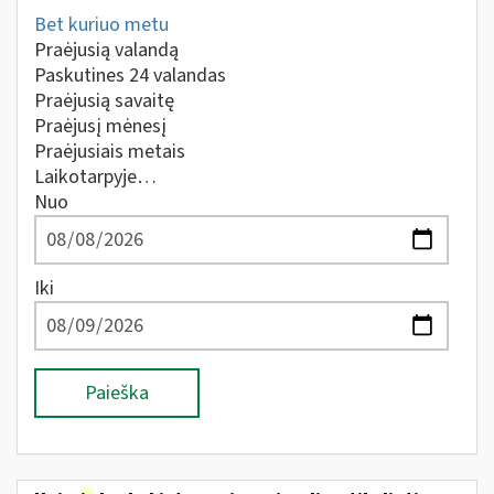
Bet kuriuo metu
Praėjusią valandą
Paskutines 24 valandas
Praėjusią savaitę
Praėjusį mėnesį
Praėjusiais metais
Laikotarpyje…
Nuo
Iki
Paieška