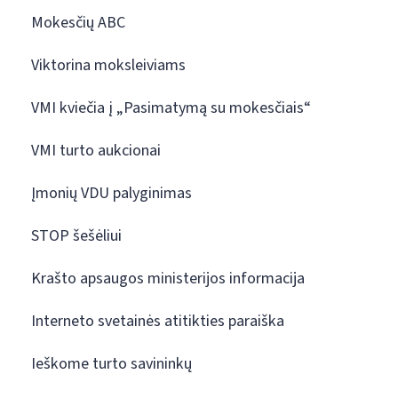
Mokesčių ABC
Viktorina moksleiviams
VMI kviečia į „Pasimatymą su mokesčiais“
VMI turto aukcionai
Įmonių VDU palyginimas
STOP šešėliui
Krašto apsaugos ministerijos informacija
Interneto svetainės atitikties paraiška
Ieškome turto savininkų