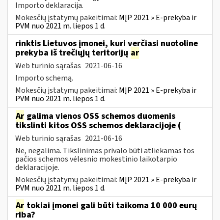
Importo deklaracija.
Mokesčių įstatymų pakeitimai:
MĮP 2021 » E-prekyba ir
PVM nuo 2021 m. liepos 1 d.
rinktis Lietuvos įmonei, kuri verčiasi nuotoline
prekyba iš trečiųjų teritorijų
ar
Web turinio sąrašas
2021-06-16
Importo schemą.
Mokesčių įstatymų pakeitimai:
MĮP 2021 » E-prekyba ir
PVM nuo 2021 m. liepos 1 d.
Ar
galima vienos OSS schemos duomenis
tikslinti kitos OSS schemos deklaracijoje (
Web turinio sąrašas
2021-06-16
Ne, negalima. Tikslinimas privalo būti atliekamas tos
pačios schemos vėlesnio mokestinio laikotarpio
deklaracijoje.
Mokesčių įstatymų pakeitimai:
MĮP 2021 » E-prekyba ir
PVM nuo 2021 m. liepos 1 d.
Ar
tokiai įmonei gali būti taikoma 10 000 eurų
riba?