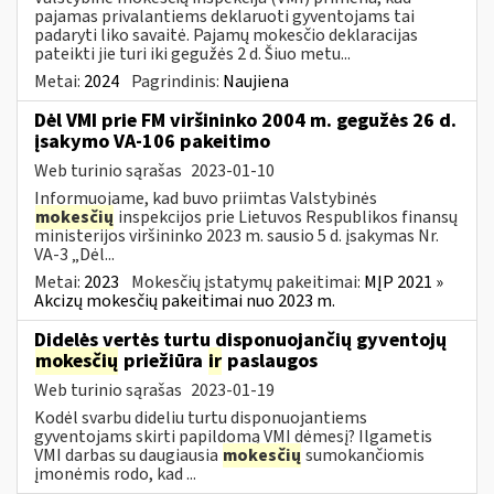
pajamas privalantiems deklaruoti gyventojams tai
padaryti liko savaitė. Pajamų mokesčio deklaracijas
pateikti jie turi iki gegužės 2 d. Šiuo metu...
Metai:
2024
Pagrindinis:
Naujiena
Dėl VMI prie FM viršininko 2004 m. gegužės 26 d.
įsakymo VA-106 pakeitimo
Web turinio sąrašas
2023-01-10
Informuojame, kad buvo priimtas Valstybinės
mokesčių
inspekcijos prie Lietuvos Respublikos finansų
ministerijos viršininko 2023 m. sausio 5 d. įsakymas Nr.
VA-3 „Dėl...
Metai:
2023
Mokesčių įstatymų pakeitimai:
MĮP 2021 »
Akcizų mokesčių pakeitimai nuo 2023 m.
Didelės vertės turtu disponuojančių gyventojų
mokesčių
priežiūra
ir
paslaugos
Web turinio sąrašas
2023-01-19
Kodėl svarbu dideliu turtu disponuojantiems
gyventojams skirti papildomą VMI dėmesį? Ilgametis
VMI darbas su daugiausia
mokesčių
sumokančiomis
įmonėmis rodo, kad ...