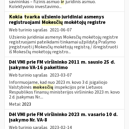
savininkas – fizinis asmuo
ir
juridinis asmuo.
Kolektyvinio investavimo...
Kokia
tvarka
užsienio juridiniai asmenys
registruojami
Mokesčių
mokėtojų registre
Web turinio sąrašas
2021-06-07
Užsienio juridiniai asmenys Mokesčių mokėtojų registre
registruojami pateikdami tinkamai užpildytą Prašymo
įregistruoti į Mokesčių mokėtojų registrą / išregistruoti
iš Mokesčių mokėtojų registro...
Dėl VMI prie FM viršininko 2011 m. sausio 25 d.
įsakymo VA-16 pakeitimo
Web turinio sąrašas
2023-03-07
Informuojame, kad nuo 2023 m. kovo 3 d. įsigaliojo
Valstybinės
mokesčių
inspekcijos prie Lietuvos
Respublikos finansų ministerijos viršininko 2023 m. kovo
2 d. įsakymas Nr....
Metai:
2023
Dėl VMI prie FM viršininko 2023 m. vasario 10 d.
įsakymo Nr. VA-8
Web turinio sąrašas
2023-02-14