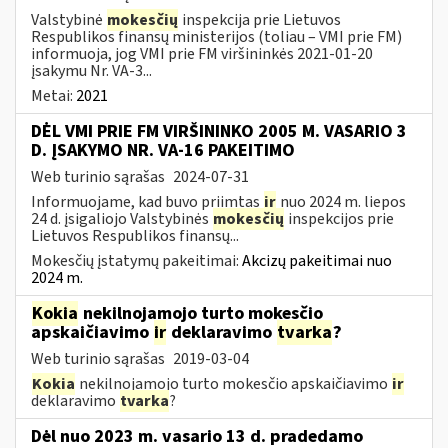
Valstybinė
mokesčių
inspekcija prie Lietuvos
Respublikos finansų ministerijos (toliau – VMI prie FM)
informuoja, jog VMI prie FM viršininkės 2021-01-20
įsakymu Nr. VA-3...
Metai:
2021
DĖL VMI PRIE FM VIRŠININKO 2005 M. VASARIO 3
D. ĮSAKYMO NR. VA-16 PAKEITIMO
Web turinio sąrašas
2024-07-31
Informuojame, kad buvo priimtas
ir
nuo 2024 m. liepos
24 d. įsigaliojo Valstybinės
mokesčių
inspekcijos prie
Lietuvos Respublikos finansų...
Mokesčių įstatymų pakeitimai:
Akcizų pakeitimai nuo
2024 m.
Kokia
nekilnojamojo turto mokesčio
apskaičiavimo
ir
deklaravimo
tvarka
?
Web turinio sąrašas
2019-03-04
Kokia
nekilnojamojo turto mokesčio apskaičiavimo
ir
deklaravimo
tvarka
?
Dėl nuo 2023 m. vasario 13 d. pradedamo