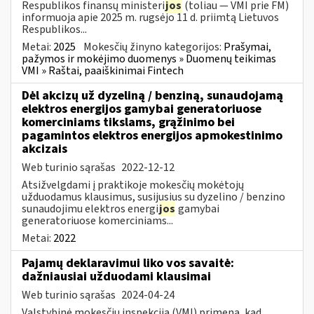
Respublikos finansų ministeri
jos
(toliau — VMI prie FM)
informuoja apie 2025 m. rugsėjo 11 d. priimtą Lietuvos
Respublikos...
Metai:
2025
Mokesčių žinyno kategorijos:
Prašymai,
pažymos ir mokėjimo duomenys » Duomenų teikimas
VMI » Raštai, paaiškinimai Fintech
Dėl akcizų už dyzeliną / benziną, sunaudojamą
elektros energijos gamybai generatoriuose
komerciniams tikslams, grąžinimo bei
pagamintos elektros energijos apmokestinimo
akcizais
Web turinio sąrašas
2022-12-12
Atsižvelgdami į praktikoje mokesčių mokėtojų
užduodamus klausimus, susijusius su dyzelino / benzino
sunaudojimu elektros energi
jos
gamybai
generatoriuose komerciniams...
Metai:
2022
Pajamų deklaravimui liko vos savaitė:
dažniausiai užduodami klausimai
Web turinio sąrašas
2024-04-24
Valstybinė mokesčių inspekcija (VMI) primena, kad