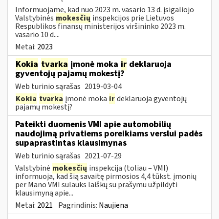
Informuojame, kad nuo 2023 m. vasario 13 d. įsigaliojo
Valstybinės
mokesčių
inspekcijos prie Lietuvos
Respublikos finansų ministerijos viršininko 2023 m.
vasario 10 d....
Metai:
2023
Kokia
tvarka
įmonė moka
ir
deklaruoja
gyventojų pajamų mokestį?
Web turinio sąrašas
2019-03-04
Kokia
tvarka
įmonė moka
ir
deklaruoja gyventojų
pajamų mokestį?
Pateikti duomenis VMI apie automobilių
naudojimą privatiems poreikiams verslui padės
supaprastintas klausimynas
Web turinio sąrašas
2021-07-29
Valstybinė
mokesčių
inspekcija (toliau – VMI)
informuoja, kad šią savaitę pirmosios 4,4 tūkst. įmonių
per Mano VMI sulauks laiškų su prašymu užpildyti
klausimyną apie...
Metai:
2021
Pagrindinis:
Naujiena