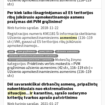
Užsienio apmokestinamiesiems asmenims (116–119
str.)
Per kiek laiko išnagrinėjamas už ES teritorijos
ribų įsikūrusio apmokestinamojo asmens
prašymas dėl PVM grąžinimo?
Web turinio sąrašas
2018-11-22
Registracijos numeris KM1181 Ši informacija skelbiama:
Užsienio apmokestinamiesiems
asmenims
(116–119
str.) VMI, gavusi už ES teritorijos ribų įsikūrusio
apmokestinamojo...
pvm
pvm grąžinimas
pvmį 119 str
užsienio asmenims
užsienio apmokestinamiesiems asmenims
Mokesčių žinyno
ne es apmokestinamiesiems asmenims
kategorijos:
Pridėtinės vertės mokestis » PVM
grąžinimas užsienio asmenims (42 str., 116–119 str.) »
Užsienio apmokestinamiesiems asmenims (116–119
str.)
Dėl savarankiškai dirbančių asmenų, pripažintų
nukentėjusiais nuo ekstremaliosios
situacijos
...
ir
karantino, sąrašo sudarymo
kriterijų tvarkos aprašo patvirtinimo
Web turinio sąrašas
2021-01-27