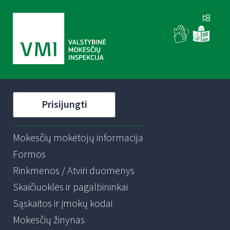
Prisijungti
Mokesčių mokėtojų informacija
Formos
Rinkmenos / Atviri duomenys
Skaičiuoklės ir pagalbininkai
Sąskaitos ir įmokų kodai
Mokesčių žinynas