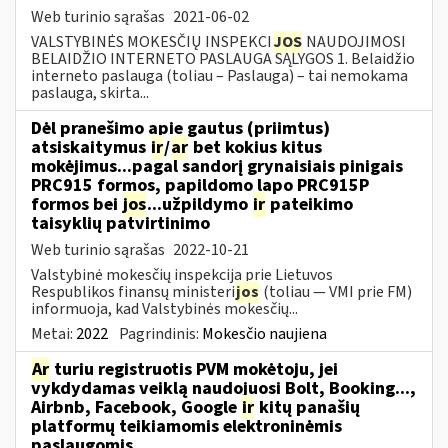
Web turinio sąrašas
2021-06-02
VALSTYBINĖS MOKESČIŲ INSPEKCI
JOS
NAUDOJIMOSI
BELAIDŽIO INTERNETO PASLAUGA SĄLYGOS 1. Belaidžio
interneto paslauga (toliau – Paslauga) – tai nemokama
paslauga, skirta...
Dėl pranešimo apie gautus (priimtus)
atsiskaitymus
ir
/
ar
bet kokius kitus
mokėjimus...pagal sandorį grynaisiais pinigais
PRC915 formos, papildomo lapo PRC915P
formos bei
jos
...užpildymo
ir
pateikimo
taisyklių patvirtinimo
Web turinio sąrašas
2022-10-21
Valstybinė mokesčių inspekcija prie Lietuvos
Respublikos finansų ministeri
jos
(toliau ― VMI prie FM)
informuoja, kad Valstybinės mokesčių...
Metai:
2022
Pagrindinis:
Mokesčio naujiena
Ar
turiu registruotis PVM mokėtoju, jei
vykdydamas veiklą naudojuosi Bolt, Booking...,
Airbnb, Facebook, Google
ir
kitų panašių
platformų teikiamomis elektroninėmis
paslaugomis