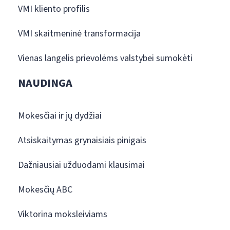
VMI kliento profilis
VMI skaitmeninė transformacija
Vienas langelis prievolėms valstybei sumokėti
NAUDINGA
Mokesčiai ir jų dydžiai
Atsiskaitymas grynaisiais pinigais
Dažniausiai užduodami klausimai
Mokesčių ABC
Viktorina moksleiviams