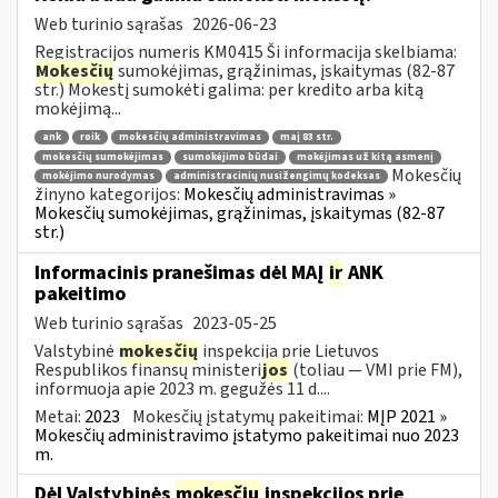
Web turinio sąrašas
2026-06-23
Registracijos numeris KM0415 Ši informacija skelbiama:
Mokesčių
sumokėjimas, grąžinimas, įskaitymas (82-87
str.) Mokestį sumokėti galima: per kredito arba kitą
mokėjimą...
ank
roik
mokesčių administravimas
maį 83 str.
mokesčių sumokėjimas
sumokėjimo būdai
mokėjimas už kitą asmenį
Mokesčių
mokėjimo nurodymas
administracinių nusižengimų kodeksas
žinyno kategorijos:
Mokesčių administravimas »
Mokesčių sumokėjimas, grąžinimas, įskaitymas (82-87
str.)
Informacinis pranešimas dėl MAĮ
ir
ANK
pakeitimo
Web turinio sąrašas
2023-05-25
Valstybinė
mokesčių
inspekcija prie Lietuvos
Respublikos finansų ministeri
jos
(toliau — VMI prie FM),
informuoja apie 2023 m. gegužės 11 d....
Metai:
2023
Mokesčių įstatymų pakeitimai:
MĮP 2021 »
Mokesčių administravimo įstatymo pakeitimai nuo 2023
m.
Dėl Valstybinės
mokesčių
inspekcijos prie