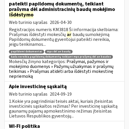
pateikti papildomų dokumentų, teikiant
prašymą dėl administracinių baudų mokėjimo
išdėstymo
Web turinio sąrašas
2026-04-30
Registracijos numeris KM3818 Ši informacija skelbiama:
Prašymas išdėstyti mokesčių
ar
baudų sumokėjimą
Papildomų dokumentų gyventojui pateikti nereikia,
jeigu tenkinamos...
papildomi dokumentai
mps dėl an baudų
kada nereikia papildomų dokumentų teikiant mps prašymą dėl an baudos
Mokesčių žinyno kategorijos:
Prašymai, pažymos ir
mokėjimo duomenys » Pažymų užsakymas ir prašymų
teikimas » Prašymas atidėti arba išdėstyti mokestinę
nepriemoką
Apie investicinę sąskaitą
Web turinio sąrašas
2024-09-19
1.Kokie yra pagrindiniai teisės aktai, kuriais įteisintas
investicinės sąskaitos režimas? Per investicinę sąskaitą
gaunamų pajamų apmokestinimo režimas įteisintas
Lietuvos Respublikos gyventojų...
WI-FI politika