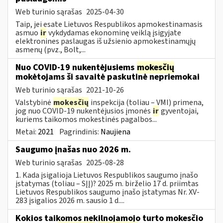
Web turinio sąrašas
2025-04-30
Taip, jei esate Lietuvos Respublikos apmokestinamasis
asmuo
ir
vykdydamas ekonominę veiklą įsigyjate
elektronines paslaugas iš užsienio apmokestinamųjų
asmenų (pvz., Bolt,...
Nuo COVID-19 nukentėjusiems
mokesčių
mokėtojams ši savaitė paskutinė nepriemokai
Web turinio sąrašas
2021-10-26
Valstybinė
mokesčių
inspekcija (toliau – VMI) primena,
jog nuo COVID-19 nukentėjusios įmonės
ir
gyventojai,
kuriems taikomos mokestinės pagalbos...
Metai:
2021
Pagrindinis:
Naujiena
Saugumo įnašas nuo 2026 m.
Web turinio sąrašas
2025-08-28
1. Kada įsigalioja Lietuvos Respublikos saugumo įnašo
įstatymas (toliau – SĮĮ)? 2025 m. birželio 17 d. priimtas
Lietuvos Respublikos saugumo įnašo įstatymas Nr. XV-
283 įsigalios 2026 m. sausio 1 d....
Kokios taikomos nekilnojamojo turto mokesčio