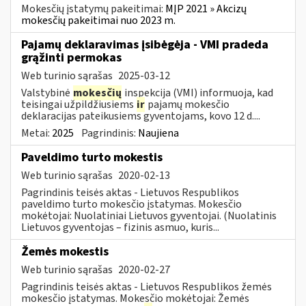
Mokesčių įstatymų pakeitimai:
MĮP 2021 » Akcizų
mokesčių pakeitimai nuo 2023 m.
Pajamų deklaravimas įsibėgėja - VMI pradeda
grąžinti permokas
Web turinio sąrašas
2025-03-12
Valstybinė
mokesčių
inspekcija (VMI) informuoja, kad
teisingai užpildžiusiems
ir
pajamų mokesčio
deklaracijas pateikusiems gyventojams, kovo 12 d....
Metai:
2025
Pagrindinis:
Naujiena
Paveldimo turto mokestis
Web turinio sąrašas
2020-02-13
Pagrindinis teisės aktas - Lietuvos Respublikos
paveldimo turto mokesčio įstatymas. Mokesčio
mokėtojai: Nuolatiniai Lietuvos gyventojai. (Nuolatinis
Lietuvos gyventojas – fizinis asmuo, kuris...
Žemės mokestis
Web turinio sąrašas
2020-02-27
Pagrindinis teisės aktas - Lietuvos Respublikos žemės
mokesčio įstatymas. Mokesčio mokėtojai: Žemės