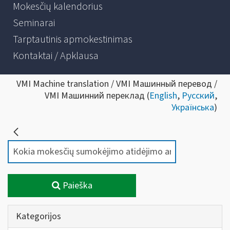
Mokesčių kalendorius
Seminarai
Tarptautinis apmokestinimas
Kontaktai / Apklausa
VMI Machine translation / VMI Машинный перевод /
VMI Машинний переклад (
English
,
Русский
,
Українська
)
Paieška
Kategorijos