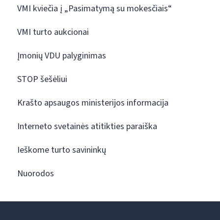
VMI kviečia į „Pasimatymą su mokesčiais“
VMI turto aukcionai
Įmonių VDU palyginimas
STOP šešėliui
Krašto apsaugos ministerijos informacija
Interneto svetainės atitikties paraiška
Ieškome turto savininkų
Nuorodos