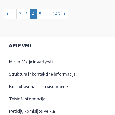
1
2
3
4
5
...
146
APIE VMI
Misija, Vizija ir Vertybės
Struktūra ir kontaktinė informacija
Konsultavimasis su visuomene
Teisinė informacija
Peticijų komisijos veikla