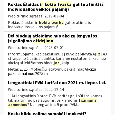
Kokias išlaidas
ir
kokia
tvarka
galite atimti iš
individualios veiklos pajamų?
Web turinio sąrašas
2019-03-04
Kokias išlaidas
ir
kokia
tvarka
galite atimti iš
individualios veiklos pajamų?
Dėl biodujų atleidimo nuo akcizų lengvatos
įsigaliojimo
atidėjimo
Web turinio sąrašas
2025-07-01
Informuojame, kad pakeitimu[1] buvo papildyta AĮ[
2
] 43
straipsnio 1 dalis 6 punktu, kuriame nustatoma, kad nuo
akcizų atleidžiamos biodu
jos
, kaip...
Metai:
2025
Mokesčių įstatymų pakeitimai:
Akcizų
pakeitimai nuo 2025 m.
Lengvatiniai PVM tarifai nuo 2021 m. liepos 1 d.
Web turinio sąrašas
2022-12-14
1. Ar lengvatinis 9 proc. PVM tarifas gali būti taikomas
tik maitinimo paslaugoms, teikiamoms
fiziniams
asmenims
? Ne, lengvatinis 9 proc. PVM...
Kokiu būdu galima sumokėti mokestį?