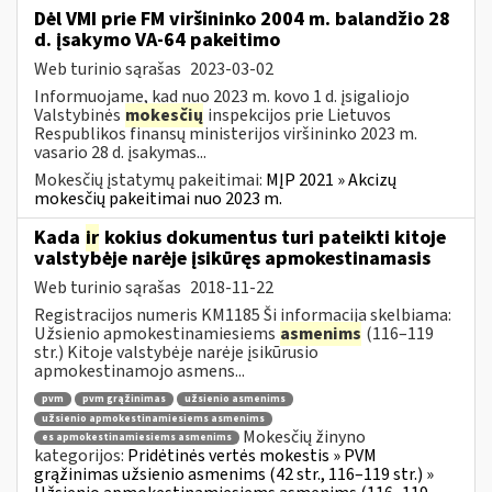
Dėl VMI prie FM viršininko 2004 m. balandžio 28
d. įsakymo VA-64 pakeitimo
Web turinio sąrašas
2023-03-02
Informuojame, kad nuo 2023 m. kovo 1 d. įsigaliojo
Valstybinės
mokesčių
inspekcijos prie Lietuvos
Respublikos finansų ministerijos viršininko 2023 m.
vasario 28 d. įsakymas...
Mokesčių įstatymų pakeitimai:
MĮP 2021 » Akcizų
mokesčių pakeitimai nuo 2023 m.
Kada
ir
kokius dokumentus turi pateikti kitoje
valstybėje narėje įsikūręs apmokestinamasis
Web turinio sąrašas
2018-11-22
Registracijos numeris KM1185 Ši informacija skelbiama:
Užsienio apmokestinamiesiems
asmenims
(116–119
str.) Kitoje valstybėje narėje įsikūrusio
apmokestinamojo asmens...
pvm
pvm grąžinimas
užsienio asmenims
užsienio apmokestinamiesiems asmenims
Mokesčių žinyno
es apmokestinamiesiems asmenims
kategorijos:
Pridėtinės vertės mokestis » PVM
grąžinimas užsienio asmenims (42 str., 116–119 str.) »