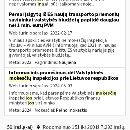
neprivalomas
ir
gali būti taikoma vienoje...
Pernai įsigytų iš ES naujų transporto priemonių
savininkai valstybės biudžetą papildė daugiau
nei 1 mln. eurų PVM
Web turinio sąrašas
2022-02-17
Vilniaus apskrities valstybinė mokesčių inspekcija
(toliau – Vilniaus AVMI) informuoja, kad 2021 m. naujas
transporto priemones iš kitų ES valstybių narių įsigiję
gyventojai, valstybės biudžetą...
Metai:
2022
Pagrindinis:
Naujiena
Informacinis pranešimas dėl Valstybinės
mokesčių
inspekcijos prie Lietuvos respublikos
Web turinio sąrašas
2024-05-03
Informuojame, kad parengėme Valstybinės
mokesčių
inspekci
jos
prie Lietuvos Respublikos finansų
ministeri
jos
viršininko...
Metai:
2024
Mokesčiai:
Pelno mokestis
50 Įrašų(-ai)
Rodoma nuo 151 iki 200 iš 7,293 irašų.