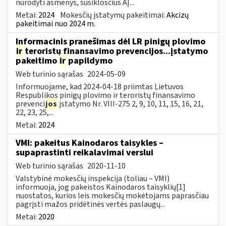
nurodyti asmenys, susiklosčius AĮ...
Metai:
2024
Mokesčių įstatymų pakeitimai:
Akcizų
pakeitimai nuo 2024 m.
Informacinis pranešimas dėl LR pinigų plovimo
ir
teroristų finansavimo prevencijos...įstatymo
pakeitimo
ir
papildymo
Web turinio sąrašas
2024-05-09
Informuojame, kad 2024-04-18 priimtas Lietuvos
Respublikos pinigų plovimo ir teroristų finansavimo
prevenci
jos
įstatymo Nr. VIII-275 2, 9, 10, 11, 15, 16, 21,
22, 23, 25,...
Metai:
2024
VMI: pakeitus Kainodaros taisykles –
supaprastinti reikalavimai verslui
Web turinio sąrašas
2020-11-10
Valstybinė mokesčių inspekcija (toliau – VMI)
informuoja, jog pakeistos Kainodaros taisyklių[1]
nuostatos, kurios leis mokesčių mokėtojams paprasčiau
pagrįsti mažos pridėtinės vertės paslaugų...
Metai:
2020