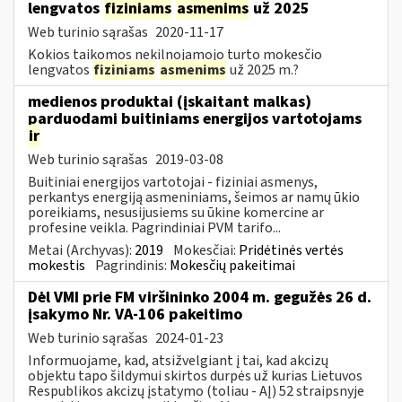
lengvatos
fiziniams
asmenims
už 2025
Web turinio sąrašas
2020-11-17
Kokios taikomos nekilnojamojo turto mokesčio
lengvatos
fiziniams
asmenims
už 2025 m.?
medienos produktai (įskaitant malkas)
parduodami buitiniams energijos vartotojams
ir
Web turinio sąrašas
2019-03-08
Buitiniai energijos vartotojai - fiziniai asmenys,
perkantys energiją asmeniniams, šeimos ar namų ūkio
poreikiams, nesusijusiems su ūkine komercine ar
profesine veikla. Pagrindiniai PVM tarifo...
Metai (Archyvas):
2019
Mokesčiai:
Pridėtinės vertės
mokestis
Pagrindinis:
Mokesčių pakeitimai
Dėl VMI prie FM viršininko 2004 m. gegužės 26 d.
įsakymo Nr. VA-106 pakeitimo
Web turinio sąrašas
2024-01-23
Informuojame, kad, atsižvelgiant į tai, kad akcizų
objektu tapo šildymui skirtos durpės už kurias Lietuvos
Respublikos akcizų įstatymo (toliau - AĮ) 52 straipsnyje