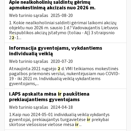
Apie nealkoholinių saldintų gėrimų
apmokestinimą akcizais nuo 2026 m.
Web turinio sąrašas
2025-08-20
1. Kokie nealkoholiniai saldinti gėrimai laikomi akcizų
objektu nuo 2026 m. sausio 1 d.? Vadovaujantis Lietuvos
Respublikos akcizų įstatymo (toliau - AĮ) 3 straipsnio
2
2
-1...
Informacija gyventojams, vykdantiems
individualią veiklą
Web turinio sąrašas
2020-07-20
Atnaujinta 2021 rugsėjo
2
d. VMI teikiamos mokestinės
pagalbos priemonės verslui, nukentėjusiam nuo COVID-
19 - iki 2021 m. Individualią veiklą vykdantiems
gyventojams,...
i.APS apskaita mėsa
ir
paukštiena
prekiaujantiems gyventojams
Web turinio sąrašas
2024-04-18
1.Kaip nuo 2024-05-01 individualią veiklą vykdantys
gyventojai, prekiaujantys turgavietėse
ir
prekybai
skirtose viešosiose vietose mėsa
ir
...