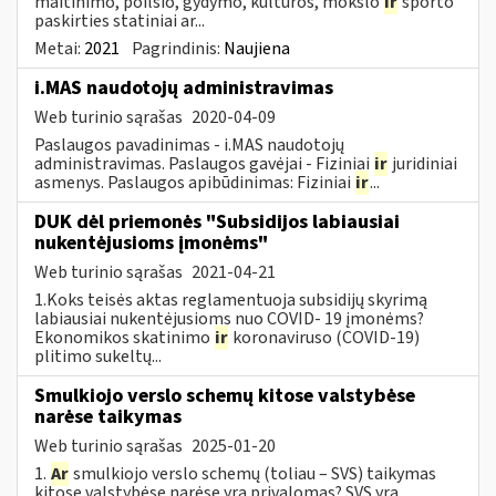
maitinimo, poilsio, gydymo, kultūros, mokslo
ir
sporto
paskirties statiniai ar...
Metai:
2021
Pagrindinis:
Naujiena
i.MAS naudotojų administravimas
Web turinio sąrašas
2020-04-09
Paslaugos pavadinimas - i.MAS naudotojų
administravimas. Paslaugos gavėjai - Fiziniai
ir
juridiniai
asmenys. Paslaugos apibūdinimas: Fiziniai
ir
...
DUK dėl priemonės "Subsidijos labiausiai
nukentėjusioms įmonėms"
Web turinio sąrašas
2021-04-21
1.Koks teisės aktas reglamentuoja subsidijų skyrimą
labiausiai nukentėjusioms nuo COVID- 19 įmonėms?
Ekonomikos skatinimo
ir
koronaviruso (COVID-19)
plitimo sukeltų...
Smulkiojo verslo schemų kitose valstybėse
narėse taikymas
Web turinio sąrašas
2025-01-20
1.
Ar
smulkiojo verslo schemų (toliau – SVS) taikymas
kitose valstybėse narėse yra privalomas? SVS yra