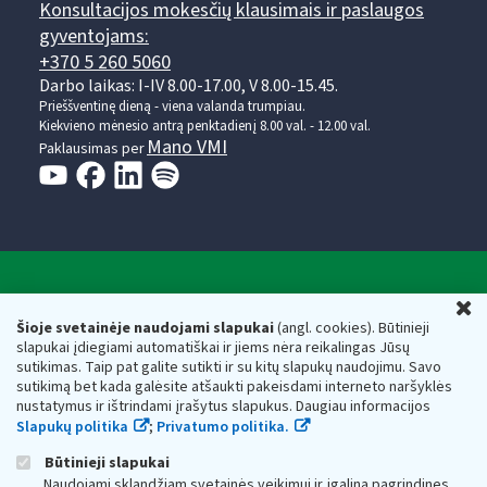
Konsultacijos mokesčių klausimais ir paslaugos
gyventojams:
+370 5 260 5060
Darbo laikas: I-IV 8.00-17.00, V 8.00-15.45.
Prieššventinę dieną - viena valanda trumpiau.
Kiekvieno mėnesio antrą penktadienį 8.00 val. - 12.00 val.
Mano VMI
Paklausimas per
Valstybinė mokesčių inspekcija prie Lietuvos
U
Respublikos finansų ministerijos
Šioje svetainėje naudojami slapukai
(angl. cookies). Būtinieji
slapukai įdiegiami automatiškai ir jiems nėra reikalingas Jūsų
Biudžetinė įstaiga. Juridinio asmens kodas — 188659752,
sutikimas. Taip pat galite sutikti ir su kitų slapukų naudojimu. Savo
adresas: Vasario 16-osios g. 14, 01107 Vilnius, Lietuva, el.paštas:
sutikimą bet kada galėsite atšaukti pakeisdami interneto naršyklės
vmi@vmi.lt
, E. pristatymo dėžutės adresas 188659752
nustatymus ir ištrindami įrašytus slapukus. Daugiau informacijos
Duomenys apie Valstybinę mokesčių inspekciją prie Lietuvos
Slapukų politika
;
Privatumo politika.
Respublikos finansų ministerijos kaupiami ir saugomi Juridinių
asmenų registre
Būtinieji slapukai
Naudojami sklandžiam svetainės veikimui ir įgalina pagrindines