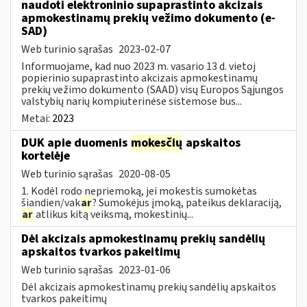
naudoti elektroninio supaprastinto akcizais
apmokestinamų prekių vežimo dokumento (e-
SAD)
Web turinio sąrašas
2023-02-07
Informuojame, kad nuo 2023 m. vasario 13 d. vietoj
popierinio supaprastinto akcizais apmokestinamų
prekių vežimo dokumento (SAAD) visų Europos Sąjungos
valstybių narių kompiuterinėse sistemose bus...
Metai:
2023
DUK apie duomenis
mokesčių
apskaitos
kortelėje
Web turinio sąrašas
2020-08-05
1. Kodėl rodo nepriemoką, jei mokestis sumokėtas
šiandien/vak
ar
? Sumokėjus įmoką, pateikus deklaraciją,
ar
atlikus kitą veiksmą, mokestinių...
Dėl akcizais apmokestinamų prekių sandėlių
apskaitos tvarkos pakeitimų
Web turinio sąrašas
2023-01-06
Dėl akcizais apmokestinamų prekių sandėlių apskaitos
tvarkos pakeitimų