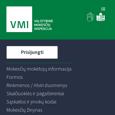
Prisijungti
Mokesčių mokėtojų informacija
Formos
Rinkmenos / Atviri duomenys
Skaičiuoklės ir pagalbininkai
Sąskaitos ir įmokų kodai
Mokesčių žinynas