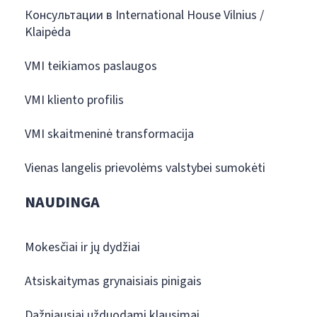
Консультации в International House Vilnius /
Klaipėda
VMI teikiamos paslaugos
VMI kliento profilis
VMI skaitmeninė transformacija
Vienas langelis prievolėms valstybei sumokėti
NAUDINGA
Mokesčiai ir jų dydžiai
Atsiskaitymas grynaisiais pinigais
Dažniausiai užduodami klausimai