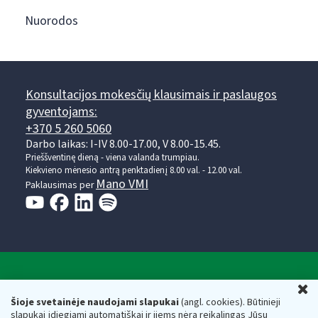
Nuorodos
Konsultacijos mokesčių klausimais ir paslaugos
gyventojams:
+370 5 260 5060
Darbo laikas: I-IV 8.00-17.00, V 8.00-15.45.
Prieššventinę dieną - viena valanda trumpiau.
Kiekvieno mėnesio antrą penktadienį 8.00 val. - 12.00 val.
Mano VMI
Paklausimas per
Valstybinė mokesčių inspekcija prie Lietuvos
U
Respublikos finansų ministerijos
Šioje svetainėje naudojami slapukai
(angl. cookies). Būtinieji
slapukai įdiegiami automatiškai ir jiems nėra reikalingas Jūsų