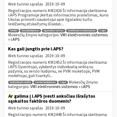
Web turinio sąrašas
2019-10-09
Registracijos numeris KM2426 Ši informacija skelbiama:
i.APS Programoje įkeltas informacinis pranešimas, kurio
tikslas priminti naudotojui apie ilgalaikio turto
leidžiamų atskaitymų išlaidas:...
fr0457
nusidėvėjimas
ilgalaikis turtas
leidžiami atskaitymai
i.aps
Mokesčių žinyno kategorijos:
VMI elektroninės sistemos
» i.APS
Kas gali jungtis prie i.APS?
Web turinio sąrašas
2019-10-09
Registracijos numeris KM2452 Ši informacija skelbiama:
i.APS Gyventojai, vykdantys individualią veiklą su
pažyma, su verslo liudijimu, ne PVM mokėtojai, PVM
mokėtojai, gali tvarkyti...
Mokesčių žinyno
individuali veikla
verslo liudijimas
i.aps
kategorijos:
VMI elektroninės sistemos » i.APS
Ar
galima į i.APS įvesti anksčiau išrašytos
sąskaitos faktūros duomenis?
Web turinio sąrašas
2019-10-09
Registracijos numeris KM2448 Ši informacija skelbiama: