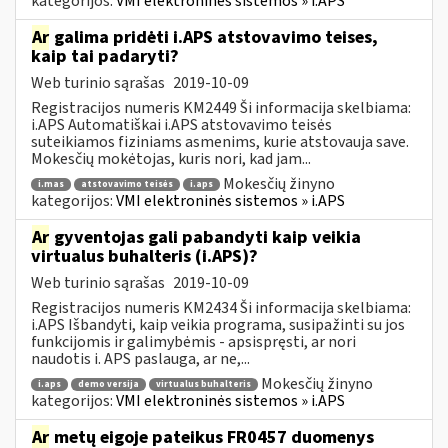
kategorijos:
VMI elektroninės sistemos » i.APS
Ar
galima pridėti i.APS atstovavimo teises,
kaip tai padaryti?
Web turinio sąrašas
2019-10-09
Registracijos numeris KM2449 Ši informacija skelbiama:
i.APS Automatiškai i.APS atstovavimo teisės
suteikiamos fiziniams asmenims, kurie atstovauja save.
Mokesčių mokėtojas, kuris nori, kad jam...
Mokesčių žinyno
i.mas
atstovavimo teisės
i.aps
kategorijos:
VMI elektroninės sistemos » i.APS
Ar
gyventojas gali pabandyti kaip veikia
virtualus buhalteris (i.APS)?
Web turinio sąrašas
2019-10-09
Registracijos numeris KM2434 Ši informacija skelbiama:
i.APS Išbandyti, kaip veikia programa, susipažinti su jos
funkcijomis ir galimybėmis - apsispręsti, ar nori
naudotis i. APS paslauga, ar ne,...
Mokesčių žinyno
i.aps
demo versija
virtualus buhalteris
kategorijos:
VMI elektroninės sistemos » i.APS
Ar
metų eigoje pateikus FR0457 duomenys