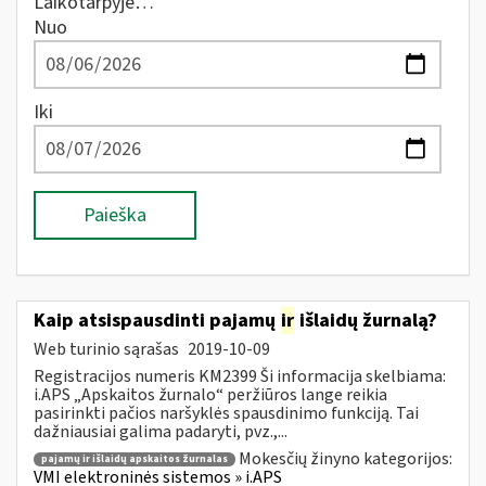
Laikotarpyje…
Nuo
Iki
Paieška
Kaip atsispausdinti pajamų
ir
išlaidų žurnalą?
Web turinio sąrašas
2019-10-09
Registracijos numeris KM2399 Ši informacija skelbiama:
i.APS „Apskaitos žurnalo“ peržiūros lange reikia
pasirinkti pačios naršyklės spausdinimo funkciją. Tai
dažniausiai galima padaryti, pvz.,...
Mokesčių žinyno kategorijos:
pajamų ir išlaidų apskaitos žurnalas
VMI elektroninės sistemos » i.APS