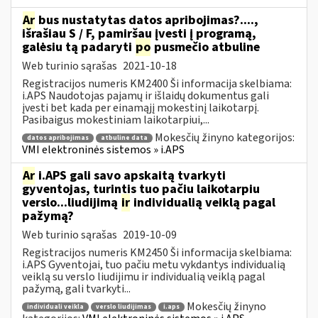
Ar
bus nustatytas datos apribojimas?....,
išrašiau S / F, pamiršau įvesti į programą,
galėsiu tą padaryti
po
pusmečio atbuline
Web turinio sąrašas
2021-10-18
Registracijos numeris KM2400 Ši informacija skelbiama:
i.APS Naudotojas pajamų ir išlaidų dokumentus gali
įvesti bet kada per einamąjį mokestinį laikotarpį.
Pasibaigus mokestiniam laikotarpiui,...
Mokesčių žinyno kategorijos:
datos apribojimas
atbuline data
VMI elektroninės sistemos » i.APS
Ar
i.APS gali savo apskaitą tvarkyti
gyventojas, turintis tuo pačiu laikotarpiu
verslo...liudijimą
ir
individualią veiklą pagal
pažymą?
Web turinio sąrašas
2019-10-09
Registracijos numeris KM2450 Ši informacija skelbiama:
i.APS Gyventojai, tuo pačiu metu vykdantys individualią
veiklą su verslo liudijimu ir individualią veiklą pagal
pažymą, gali tvarkyti...
Mokesčių žinyno
individuali veikla
verslo liudijimas
i.aps