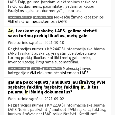
i.APS Taip, galima. Įvesdami elektroninės sąskaitos
faktūros duomenis, pasirinkite „Įvedami anksčiau
išrašytos sąskaitos duomenys“, jei norite...
Mokesčių žinyno kategorijos:
sąskaita faktūra
atgaline data
VMI elektroninės sistemos » i.APS
Ar
, tvarkant apskaitą i.APS, galima stebėti
savo turimų prekių likučius, metų gale
Web turinio sąrašas
2021-10-18
Registracijos numeris KM2447 Ši informacija skelbiama:
i.APS Tvarkant apskaitą, yra galimybė stebėti savo
turimų prekių likučius ir atlikti metų gale prekių
inventorizaciją. Programa automatiškai...
Mokesčių žinyno
inventorizacija
i.aps
prekių likučiai
kategorijos:
VMI elektroninės sistemos » i.APS
galima pakoreguoti / anuliuoti jau išrašytą PVM
sąskaitą faktūrą /sąskaitą faktūrą
ir
...kitus
pajamų
ir
išlaidų dokumentus?
Web turinio sąrašas
2021-09-02
Registracijos numeris KM2239 Ši informacija skelbiama:
i.APS Norint patikslinti / anuliuoti PVM sąskaitą faktūrą,
kuri yra išrašytą per i.SAF, reikia išrašyti „Kreditinę“