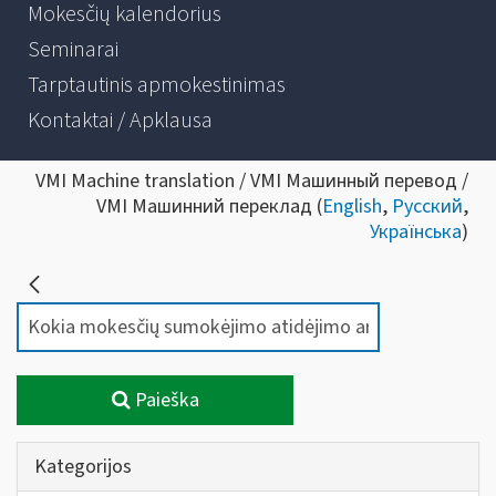
Mokesčių kalendorius
Seminarai
Tarptautinis apmokestinimas
Kontaktai / Apklausa
VMI Machine translation / VMI Машинный перевод /
VMI Машинний переклад (
English
,
Русский
,
Українська
)
Paieška
Kategorijos