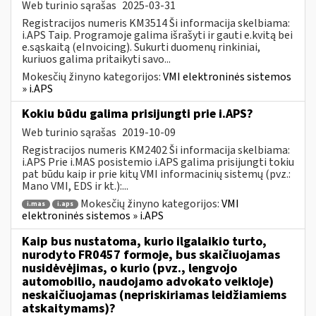
Web turinio sąrašas
2025-03-31
Registracijos numeris KM3514 Ši informacija skelbiama:
i.APS Taip. Programoje galima išrašyti ir gauti e.kvitą bei
e.sąskaitą (eInvoicing). Sukurti duomenų rinkiniai,
kuriuos galima pritaikyti savo...
Mokesčių žinyno kategorijos:
VMI elektroninės sistemos
» i.APS
Kokiu būdu galima prisijungti prie i.APS?
Web turinio sąrašas
2019-10-09
Registracijos numeris KM2402 Ši informacija skelbiama:
i.APS Prie i.MAS posistemio i.APS galima prisijungti tokiu
pat būdu kaip ir prie kitų VMI informacinių sistemų (pvz.:
Mano VMI, EDS ir kt.):...
Mokesčių žinyno kategorijos:
VMI
i.mas
i.aps
elektroninės sistemos » i.APS
Kaip bus nustatoma, kurio ilgalaikio turto,
nurodyto FR0457 formoje, bus skaičiuojamas
nusidėvėjimas, o kurio (pvz., lengvojo
automobilio, naudojamo advokato veikloje)
neskaičiuojamas (nepriskiriamas leidžiamiems
atskaitymams)?