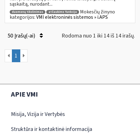
sąskaitą, nurodant...
Mokesčių žinyno
duomenų tikslinimas
atšaukimo funkcija
kategorijos:
VMI elektroninės sistemos » i.APS
50 Įrašų(-ai)
Rodoma nuo 1 iki 14 iš 14 irašų.
1
APIE VMI
Misija, Vizija ir Vertybės
Struktūra ir kontaktinė informacija