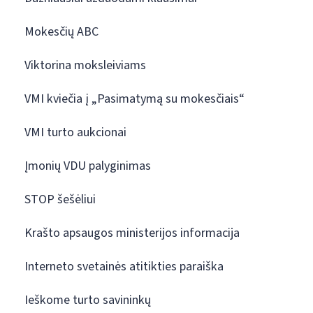
Mokesčių ABC
Viktorina moksleiviams
VMI kviečia į „Pasimatymą su mokesčiais“
VMI turto aukcionai
Įmonių VDU palyginimas
STOP šešėliui
Krašto apsaugos ministerijos informacija
Interneto svetainės atitikties paraiška
Ieškome turto savininkų