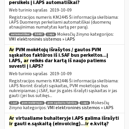
persikels į i.APS automatiškai?
Web turinio sąrašas
2019-10-09
Registracijos numeris KM2445 Ši informacija skelbiama:
i.APS Duomenys perkeliami automatiškai (duomenų
atnaujinimas numatytas kartą per parą).
Mokesčių žinyno kategorijos:
automatiškai
fr0457
i.aps
VMI elektroninės sistemos » i.APS
Ar
PVM mokėtojų išrašytos / gautos PVM
sąskaitos faktūros iš i.SAF bus perkeltos...į
i.APS,
ar
reikės dar kartą iš naujo patiems
suvesti į i.APS?
Web turinio sąrašas
2019-10-09
Registracijos numeris KM2446 Ši informacija skelbiama:
i.APS Norint išrašyti sąskaitas, PVM mokėtojas bus
nukreipiamas į i.SAF, kur jis galės išrašyti sąskaitas ir jas
gauti (jei bus sutikęs...
Mokesčių
i.saf
pvm mokėtojas
pvm sąskaita faktūra
i.aps
žinyno kategorijos:
VMI elektroninės sistemos » i.APS
Ar
virtualiame buhalteryje i.APS galima išrašyti
ir
gauti e.sąskaitą (eInvoicing)...
ir
e.kvitą?