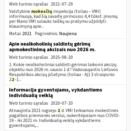
Web turinio sąrašas
2021-07-29
Valstybinė
mokesčių
inspekcija (toliau – VMI)
informuoja, kad šią savaitę pirmosios 4,4 tūkst. įmonių
per Mano VMI sulauks laiškų su prašymu užpildyti
klausimyną apie...
Metai:
2021
Pagrindinis:
Naujiena
Apie nealkoholinių saldintų gėrimų
apmokestinimą akcizais nuo 2026 m.
Web turinio sąrašas
2025-08-20
1. Kokie nealkoholiniai saldinti gėrimai laikomi akcizų
objektu nuo 2026 m. sausio 1 d.? Vadovaujantis Lietuvos
Respublikos akcizų įstatymo (toliau - AĮ) 3 straipsnio
2
2
-1...
Informacija gyventojams, vykdantiems
individualią veiklą
Web turinio sąrašas
2020-07-20
Atnaujinta 2021 rugsėjo
2
d. VMI teikiamos mokestinės
pagalbos priemonės verslui, nukentėjusiam nuo COVID-
19 - iki 2021 m. Individualią veiklą vykdantiems
gyventojams,...