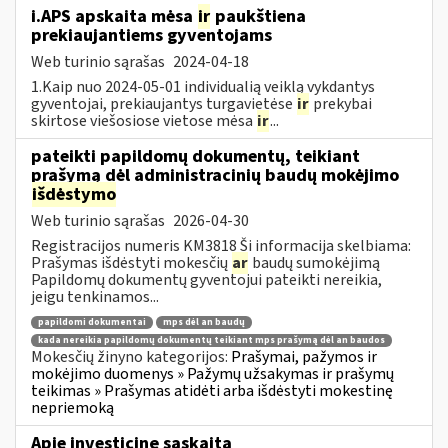
i.APS apskaita mėsa
ir
paukštiena
prekiaujantiems gyventojams
Web turinio sąrašas
2024-04-18
1.Kaip nuo 2024-05-01 individualią veiklą vykdantys
gyventojai, prekiaujantys turgavietėse
ir
prekybai
skirtose viešosiose vietose mėsa
ir
...
pateikti papildomų dokumentų, teikiant
prašymą dėl administracinių baudų mokėjimo
išdėstymo
Web turinio sąrašas
2026-04-30
Registracijos numeris KM3818 Ši informacija skelbiama:
Prašymas išdėstyti mokesčių
ar
baudų sumokėjimą
Papildomų dokumentų gyventojui pateikti nereikia,
jeigu tenkinamos...
papildomi dokumentai
mps dėl an baudų
kada nereikia papildomų dokumentų teikiant mps prašymą dėl an baudos
Mokesčių žinyno kategorijos:
Prašymai, pažymos ir
mokėjimo duomenys » Pažymų užsakymas ir prašymų
teikimas » Prašymas atidėti arba išdėstyti mokestinę
nepriemoką
Apie investicinę sąskaitą