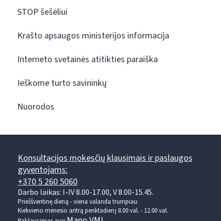
STOP šešėliui
Krašto apsaugos ministerijos informacija
Interneto svetainės atitikties paraiška
Ieškome turto savininkų
Nuorodos
Konsultacijos mokesčių klausimais ir paslaugos
gyventojams:
+370 5 260 5060
Darbo laikas: I-IV 8.00-17.00, V 8.00-15.45.
Prieššventinę dieną - viena valanda trumpiau.
Kiekvieno mėnesio antrą penktadienį 8.00 val. - 12.00 val.
Mano VMI
Paklausimas per