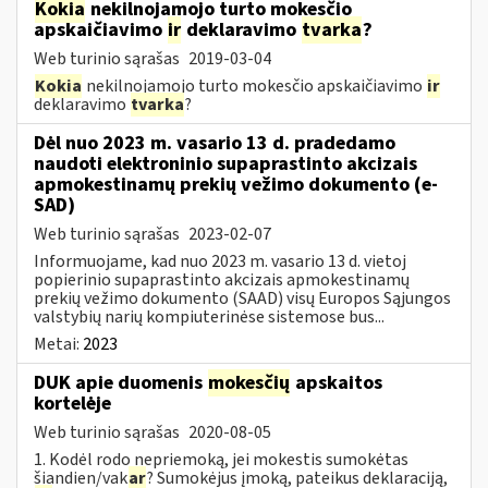
Kokia
nekilnojamojo turto mokesčio
apskaičiavimo
ir
deklaravimo
tvarka
?
Web turinio sąrašas
2019-03-04
Kokia
nekilnojamojo turto mokesčio apskaičiavimo
ir
deklaravimo
tvarka
?
Dėl nuo 2023 m. vasario 13 d. pradedamo
naudoti elektroninio supaprastinto akcizais
apmokestinamų prekių vežimo dokumento (e-
SAD)
Web turinio sąrašas
2023-02-07
Informuojame, kad nuo 2023 m. vasario 13 d. vietoj
popierinio supaprastinto akcizais apmokestinamų
prekių vežimo dokumento (SAAD) visų Europos Sąjungos
valstybių narių kompiuterinėse sistemose bus...
Metai:
2023
DUK apie duomenis
mokesčių
apskaitos
kortelėje
Web turinio sąrašas
2020-08-05
1. Kodėl rodo nepriemoką, jei mokestis sumokėtas
šiandien/vak
ar
? Sumokėjus įmoką, pateikus deklaraciją,