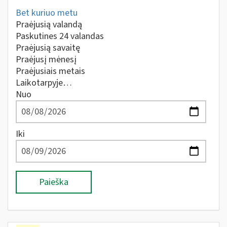
Bet kuriuo metu
Praėjusią valandą
Paskutines 24 valandas
Praėjusią savaitę
Praėjusį mėnesį
Praėjusiais metais
Laikotarpyje…
Nuo
Iki
Paieška