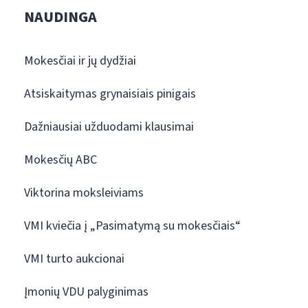
NAUDINGA
Mokesčiai ir jų dydžiai
Atsiskaitymas grynaisiais pinigais
Dažniausiai užduodami klausimai
Mokesčių ABC
Viktorina moksleiviams
VMI kviečia į „Pasimatymą su mokesčiais“
VMI turto aukcionai
Įmonių VDU palyginimas