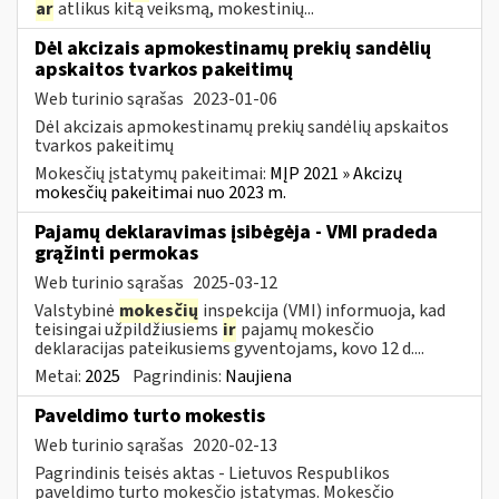
ar
atlikus kitą veiksmą, mokestinių...
Dėl akcizais apmokestinamų prekių sandėlių
apskaitos tvarkos pakeitimų
Web turinio sąrašas
2023-01-06
Dėl akcizais apmokestinamų prekių sandėlių apskaitos
tvarkos pakeitimų
Mokesčių įstatymų pakeitimai:
MĮP 2021 » Akcizų
mokesčių pakeitimai nuo 2023 m.
Pajamų deklaravimas įsibėgėja - VMI pradeda
grąžinti permokas
Web turinio sąrašas
2025-03-12
Valstybinė
mokesčių
inspekcija (VMI) informuoja, kad
teisingai užpildžiusiems
ir
pajamų mokesčio
deklaracijas pateikusiems gyventojams, kovo 12 d....
Metai:
2025
Pagrindinis:
Naujiena
Paveldimo turto mokestis
Web turinio sąrašas
2020-02-13
Pagrindinis teisės aktas - Lietuvos Respublikos
paveldimo turto mokesčio įstatymas. Mokesčio