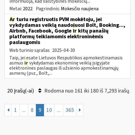
informuoja, kad Valstybinės mokesčių...
Metai:
2022
Pagrindinis:
Mokesčio naujiena
Ar
turiu registruotis PVM mokėtoju, jei
vykdydamas veiklą naudojuosi Bolt, Booking...,
Airbnb, Facebook, Google
ir
kitų panašių
platformų teikiamomis elektroninėmis
paslaugomis
Web turinio sąrašas
2025-04-30
Taip, jei esate Lietuvos Respublikos apmokestinamasis
asmuo
ir
vykdydamas ekonominę veiklą įsigyjate
elektronines paslaugas iš užsienio apmokestinamųjų
asmenų (pvz., Bolt,...
20 Įrašų(-ai)
Rodoma nuo 161 iki 180 iš 7,293 irašų.
1
...
8
9
10
...
365