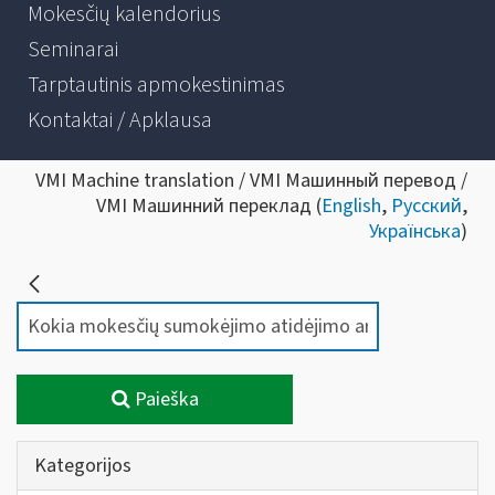
Mokesčių kalendorius
Seminarai
Tarptautinis apmokestinimas
Kontaktai / Apklausa
VMI Machine translation / VMI Машинный перевод /
VMI Машинний переклад (
English
,
Русский
,
Українська
)
Paieška
Kategorijos