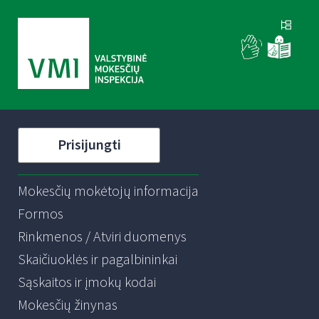
Prisijungti
Mokesčių mokėtojų informacija
Formos
Rinkmenos / Atviri duomenys
Skaičiuoklės ir pagalbininkai
Sąskaitos ir įmokų kodai
Mokesčių žinynas