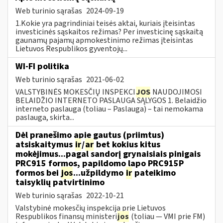
Web turinio sąrašas
2024-09-19
1.Kokie yra pagrindiniai teisės aktai, kuriais įteisintas
investicinės sąskaitos režimas? Per investicinę sąskaitą
gaunamų pajamų apmokestinimo režimas įteisintas
Lietuvos Respublikos gyventojų...
WI-FI politika
Web turinio sąrašas
2021-06-02
VALSTYBINĖS MOKESČIŲ INSPEKCI
JOS
NAUDOJIMOSI
BELAIDŽIO INTERNETO PASLAUGA SĄLYGOS 1. Belaidžio
interneto paslauga (toliau – Paslauga) – tai nemokama
paslauga, skirta...
Dėl pranešimo apie gautus (priimtus)
atsiskaitymus
ir
/
ar
bet kokius kitus
mokėjimus...pagal sandorį grynaisiais pinigais
PRC915 formos, papildomo lapo PRC915P
formos bei
jos
...užpildymo
ir
pateikimo
taisyklių patvirtinimo
Web turinio sąrašas
2022-10-21
Valstybinė mokesčių inspekcija prie Lietuvos
Respublikos finansų ministeri
jos
(toliau ― VMI prie FM)