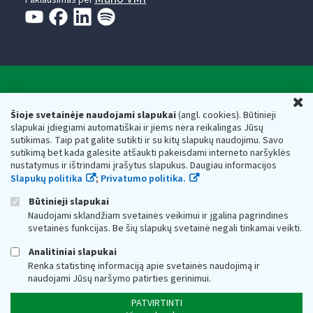
Valstybinė mokesčių inspekcija prie Lietuvos
U
Respublikos finansų ministerijos
Šioje svetainėje naudojami slapukai
(angl. cookies). Būtinieji
slapukai įdiegiami automatiškai ir jiems nėra reikalingas Jūsų
Biudžetinė įstaiga. Juridinio asmens kodas — 188659752,
sutikimas. Taip pat galite sutikti ir su kitų slapukų naudojimu. Savo
adresas: Vasario 16-osios g. 14, 01107 Vilnius, Lietuva, el.paštas:
sutikimą bet kada galėsite atšaukti pakeisdami interneto naršyklės
vmi@vmi.lt
, E. pristatymo dėžutės adresas 188659752
nustatymus ir ištrindami įrašytus slapukus. Daugiau informacijos
Duomenys apie Valstybinę mokesčių inspekciją prie Lietuvos
Slapukų politika
;
Privatumo politika.
Respublikos finansų ministerijos kaupiami ir saugomi Juridinių
asmenų registre
Būtinieji slapukai
Naudojami sklandžiam svetainės veikimui ir įgalina pagrindines
svetainės funkcijas. Be šių slapukų svetainė negali tinkamai veikti.
Analitiniai slapukai
Renka statistinę informaciją apie svetainės naudojimą ir
naudojami Jūsų naršymo patirties gerinimui.
PATVIRTINTI