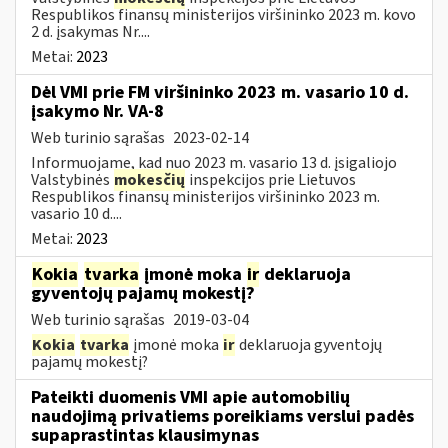
Respublikos finansų ministerijos viršininko 2023 m. kovo
2 d. įsakymas Nr....
Metai:
2023
Dėl VMI prie FM viršininko 2023 m. vasario 10 d.
įsakymo Nr. VA-8
Web turinio sąrašas
2023-02-14
Informuojame, kad nuo 2023 m. vasario 13 d. įsigaliojo
Valstybinės
mokesčių
inspekcijos prie Lietuvos
Respublikos finansų ministerijos viršininko 2023 m.
vasario 10 d....
Metai:
2023
Kokia
tvarka
įmonė moka
ir
deklaruoja
gyventojų pajamų mokestį?
Web turinio sąrašas
2019-03-04
Kokia
tvarka
įmonė moka
ir
deklaruoja gyventojų
pajamų mokestį?
Pateikti duomenis VMI apie automobilių
naudojimą privatiems poreikiams verslui padės
supaprastintas klausimynas