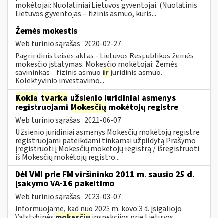
mokėtojai: Nuolatiniai Lietuvos gyventojai. (Nuolatinis
Lietuvos gyventojas – fizinis asmuo, kuris...
Žemės mokestis
Web turinio sąrašas
2020-02-27
Pagrindinis teisės aktas - Lietuvos Respublikos žemės
mokesčio įstatymas. Mokesčio mokėtojai: Žemės
savininkas – fizinis asmuo
ir
juridinis asmuo.
Kolektyvinio investavimo...
Kokia
tvarka
užsienio juridiniai asmenys
registruojami
Mokesčių
mokėtojų registre
Web turinio sąrašas
2021-06-07
Užsienio juridiniai asmenys Mokesčių mokėtojų registre
registruojami pateikdami tinkamai užpildytą Prašymo
įregistruoti į Mokesčių mokėtojų registrą / išregistruoti
iš Mokesčių mokėtojų registro...
Dėl VMI prie FM viršininko 2011 m. sausio 25 d.
įsakymo VA-16 pakeitimo
Web turinio sąrašas
2023-03-07
Informuojame, kad nuo 2023 m. kovo 3 d. įsigaliojo
Valstybinės
mokesčių
inspekcijos prie Lietuvos