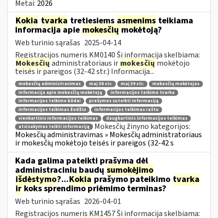
Metai:
2026
Kokia
tvarka
tretiesiems
asmenims
teikiama
informacija apie
mokesčių
mokėtoją?
Web turinio sąrašas
2025-04-14
Registracijos numeris KM0140 Ši informacija skelbiama:
Mokesčių
administratoriaus ir
mokesčių
mokėtojo
teisės ir pareigos (32-42 str.) Informacija...
mokesčių administravimas
maį 38 str.
maį 39 str.
mokesčių mokėtojas
informacija apie mokesčių mokėtoją
informacijos teikimo tvarka
informacijos teikimo būdai
prašymas suteikti informaciją
informacijos teikimas žodžiu
informacijos teikimas raštu
vienkartinis informacijos teikimas
daugkartinis informacijos teikimas
Mokesčių žinyno kategorijos:
atsisakymas teikti informaciją
Mokesčių administravimas » Mokesčių administratoriaus
ir mokesčių mokėtojo teisės ir pareigos (32-42 s
Kada galima pateikti prašymą dėl
administracinių baudų
sumokėjimo
išdėstymo
?...
Kokia
prašymo pateikimo
tvarka
ir
koks sprendimo priėmimo terminas?
Web turinio sąrašas
2026-04-01
Registracijos numeris KM1457 Ši informacija skelbiama: