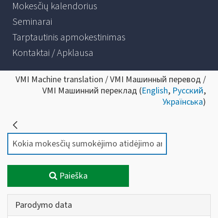
Mokesčių kalendorius
Seminarai
Tarptautinis apmokestinimas
Kontaktai / Apklausa
VMI Machine translation / VMI Машинный перевод /
VMI Машинний переклад (
English
,
Русский
,
Українська
)
Paieška
Parodymo data