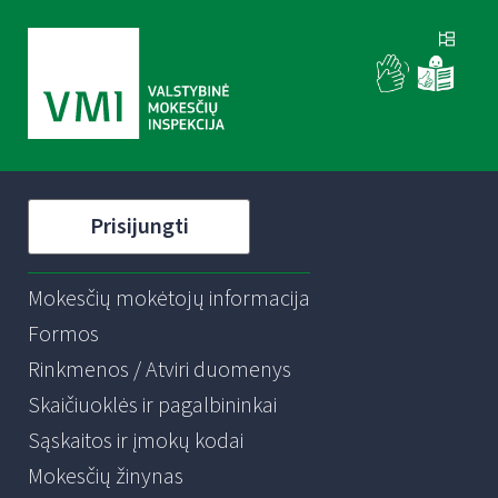
Prisijungti
Mokesčių mokėtojų informacija
Formos
Rinkmenos / Atviri duomenys
Skaičiuoklės ir pagalbininkai
Sąskaitos ir įmokų kodai
Mokesčių žinynas