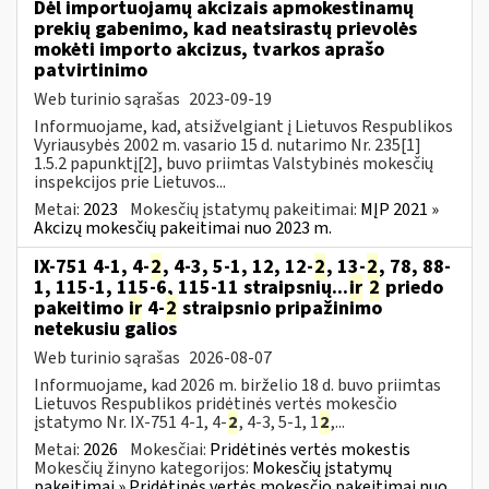
Dėl importuojamų akcizais apmokestinamų
prekių gabenimo, kad neatsirastų prievolės
mokėti importo akcizus, tvarkos aprašo
patvirtinimo
Web turinio sąrašas
2023-09-19
Informuojame, kad, atsižvelgiant į Lietuvos Respublikos
Vyriausybės 2002 m. vasario 15 d. nutarimo Nr. 235[1]
1.5.2 papunktį[2], buvo priimtas Valstybinės mokesčių
inspekcijos prie Lietuvos...
Metai:
2023
Mokesčių įstatymų pakeitimai:
MĮP 2021 »
Akcizų mokesčių pakeitimai nuo 2023 m.
IX-751 4-1, 4-
2
, 4-3, 5-1, 12, 12-
2
, 13-
2
, 78, 88-
1, 115-1, 115-6, 115-11 straipsnių...
ir
2
priedo
pakeitimo
ir
4-
2
straipsnio pripažinimo
netekusiu galios
Web turinio sąrašas
2026-08-07
Informuojame, kad 2026 m. birželio 18 d. buvo priimtas
Lietuvos Respublikos pridėtinės vertės mokesčio
įstatymo Nr. IX-751 4-1, 4-
2
, 4-3, 5-1, 1
2
,...
Metai:
2026
Mokesčiai:
Pridėtinės vertės mokestis
Mokesčių žinyno kategorijos:
Mokesčių įstatymų
pakeitimai » Pridėtinės vertės mokesčio pakeitimai nuo