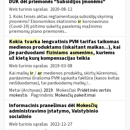
DUK dėl priemonės "Subsidijos įmonėms"
Web turinio sąrašas
2020-08-12
1. Koks teisės aktas reglamentuoja subsidijų skyrimą
įmonėms? Ekonomikos skatinimo
ir
koronaviruso
(Covid-19) plitimo sukeltų pasekmių mažinimo
priemonių plano priemonės...
Kokia
tvarka
lengvatinis PVM tarifas taikomas
medienos produktams (įskaitant malkas...), kai
jie parduodami
fiziniams
asmenims
, kuriems
už kietą kurą kompensacijas teikia
Web turinio sąrašas
2019-03-08
Kai malkų
ir
/
ar
medienos produktų, skirtų kūrenimui,
pardavimui išrašoma PVM sąskaita faktūra (kasos kvitas
neišduodamas), tai parduodamų malkų /...
Metai (Archyvas):
2019
Mokesčiai:
Pridėtinės vertės
mokestis
Pagrindinis:
Mokesčių pakeitimai
Informacinis pranešimas dėl
Mokesčių
administravimo įstatymo, Valstybinio
socialinio
Web turinio sąrašas
2022-12-27