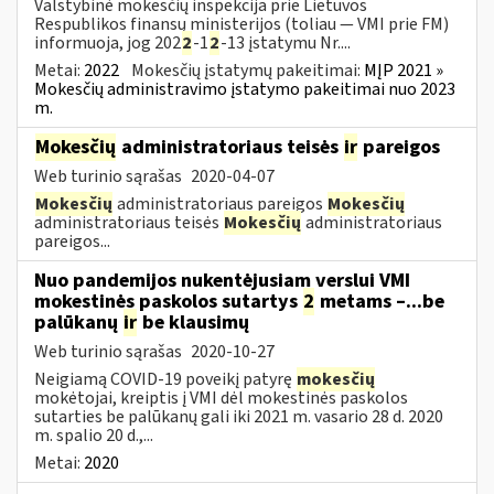
Valstybinė mokesčių inspekcija prie Lietuvos
Respublikos finansų ministerijos (toliau — VMI prie FM)
informuoja, jog 202
2
-1
2
-13 įstatymu Nr....
Metai:
2022
Mokesčių įstatymų pakeitimai:
MĮP 2021 »
Mokesčių administravimo įstatymo pakeitimai nuo 2023
m.
Mokesčių
administratoriaus teisės
ir
pareigos
Web turinio sąrašas
2020-04-07
Mokesčių
administratoriaus pareigos
Mokesčių
administratoriaus teisės
Mokesčių
administratoriaus
pareigos...
Nuo pandemijos nukentėjusiam verslui VMI
mokestinės paskolos sutartys
2
metams –...be
palūkanų
ir
be klausimų
Web turinio sąrašas
2020-10-27
Neigiamą COVID-19 poveikį patyrę
mokesčių
mokėtojai, kreiptis į VMI dėl mokestinės paskolos
sutarties be palūkanų gali iki 2021 m. vasario 28 d. 2020
m. spalio 20 d.,...
Metai:
2020