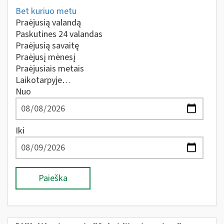
Bet kuriuo metu
Praėjusią valandą
Paskutines 24 valandas
Praėjusią savaitę
Praėjusį mėnesį
Praėjusiais metais
Laikotarpyje…
Nuo
Iki
Paieška