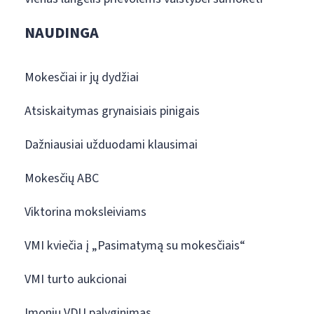
NAUDINGA
Mokesčiai ir jų dydžiai
Atsiskaitymas grynaisiais pinigais
Dažniausiai užduodami klausimai
Mokesčių ABC
Viktorina moksleiviams
VMI kviečia į „Pasimatymą su mokesčiais“
VMI turto aukcionai
Įmonių VDU palyginimas