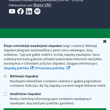
Kiekvieno mėnesio antrą penktadienį 8.00 val. - 12.00 val.
Mano VMI
Paklausimas per
Valstybinė mokesčių inspekcija prie Lietuvos
U
Respublikos finansų ministerijos
Šioje svetainėje naudojami slapukai
(angl. cookies). Būtinieji
slapukai įdiegiami automatiškai ir jiems nėra reikalingas Jūsų
Biudžetinė įstaiga. Juridinio asmens kodas — 188659752,
sutikimas. Taip pat galite sutikti ir su kitų slapukų naudojimu. Savo
adresas: Vasario 16-osios g. 14, 01107 Vilnius, Lietuva, el.paštas:
sutikimą bet kada galėsite atšaukti pakeisdami interneto naršyklės
vmi@vmi.lt
, E. pristatymo dėžutės adresas 188659752
nustatymus ir ištrindami įrašytus slapukus. Daugiau informacijos
Duomenys apie Valstybinę mokesčių inspekciją prie Lietuvos
Slapukų politika
;
Privatumo politika.
Respublikos finansų ministerijos kaupiami ir saugomi Juridinių
asmenų registre
Būtinieji slapukai
Naudojami sklandžiam svetainės veikimui ir įgalina pagrindines
svetainės funkcijas. Be šių slapukų svetainė negali tinkamai veikti.
Analitiniai slapukai
Renka statistinę informaciją apie svetainės naudojimą ir
naudojami Jūsų naršymo patirties gerinimui.