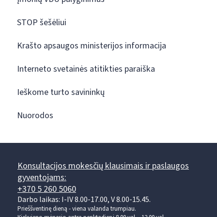
STOP šešėliui
Krašto apsaugos ministerijos informacija
Interneto svetainės atitikties paraiška
Ieškome turto savininkų
Nuorodos
Konsultacijos mokesčių klausimais ir paslaugos
gyventojams:
+370 5 260 5060
Darbo laikas: I-IV 8.00-17.00, V 8.00-15.45.
Prieššventinę dieną - viena valanda trumpiau.