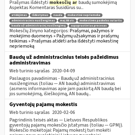
Prašymas išdėstyti
mokesčių
ar
baudų sumokėjimą
Aspektas Komentaras Susidūrus su...
atidėjimas
išdėstymas
nauda
mokestinė nepriemoka
administracinis nusižengimas
maį 88 str.
mokestinės paskolos sutartis
bauda už administracinį nusižengimą
supaprastintas procesas
Mokesčių žinyno kategorijos:
Prašymai, pažymos ir
mokėjimo duomenys » Pažymų užsakymas ir prašymų
teikimas » Prašymas atidėti arba išdėstyti mokestinę
nepriemoką
Baudų už administracinius teisės pažeidimus
administravimas
Web turinio sąrašas
2020-04-09
Paslaugos pavadinimas - Baudų už administracinius
nusižengimus (toliau — AN baudų) administravimas
(asmens informavimas apie jam paskirtą AN baudą bei
jos sumokėjimą, išieškojimą, AN baudų...
Gyventojų pajamų mokestis
Web turinio sąrašas
2020-02-06
Pagrindinis teisės aktas — Lietuvos Respublikos
gyventojų pajamų mokesčio įstatymas (toliau — GPMĮ).
Mokesčio mokėtojai: Pajamų mokestį turi mokėti