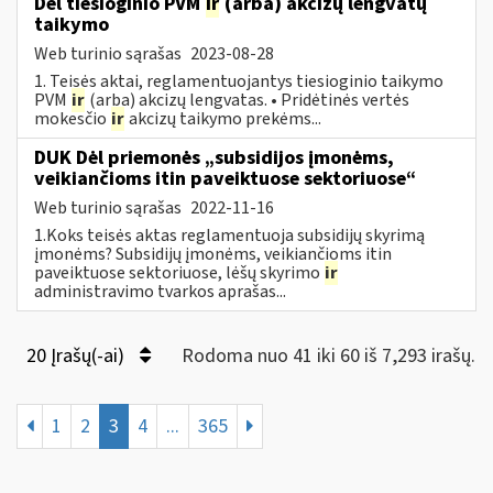
Dėl tiesioginio PVM
ir
(arba) akcizų lengvatų
taikymo
Web turinio sąrašas
2023-08-28
1. Teisės aktai, reglamentuojantys tiesioginio taikymo
PVM
ir
(arba) akcizų lengvatas. • Pridėtinės vertės
mokesčio
ir
akcizų taikymo prekėms...
DUK Dėl priemonės „subsidijos įmonėms,
veikiančioms itin paveiktuose sektoriuose“
Web turinio sąrašas
2022-11-16
1.Koks teisės aktas reglamentuoja subsidijų skyrimą
įmonėms? Subsidijų įmonėms, veikiančioms itin
paveiktuose sektoriuose, lėšų skyrimo
ir
administravimo tvarkos aprašas...
20 Įrašų(-ai)
Rodoma nuo 41 iki 60 iš 7,293 irašų.
1
2
3
4
...
365