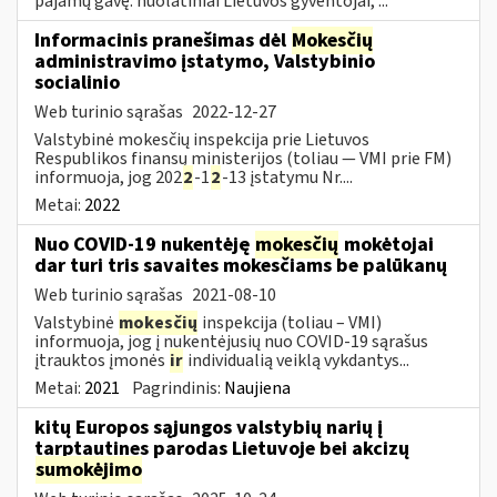
pajamų gavę: nuolatiniai Lietuvos gyventojai, ...
Informacinis pranešimas dėl
Mokesčių
administravimo įstatymo, Valstybinio
socialinio
Web turinio sąrašas
2022-12-27
Valstybinė mokesčių inspekcija prie Lietuvos
Respublikos finansų ministerijos (toliau — VMI prie FM)
informuoja, jog 202
2
-1
2
-13 įstatymu Nr....
Metai:
2022
Nuo COVID-19 nukentėję
mokesčių
mokėtojai
dar turi tris savaites mokesčiams be palūkanų
Web turinio sąrašas
2021-08-10
Valstybinė
mokesčių
inspekcija (toliau – VMI)
informuoja, jog į nukentėjusių nuo COVID-19 sąrašus
įtrauktos įmonės
ir
individualią veiklą vykdantys...
Metai:
2021
Pagrindinis:
Naujiena
kitų Europos sąjungos valstybių narių į
tarptautines parodas Lietuvoje bei akcizų
sumokėjimo