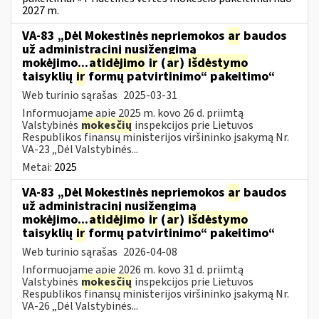
2027 m.
VA-83 „Dėl Mokestinės nepriemokos
ar
baudos
už administracinį nusižengimą
mokėjimo...
atidėjimo
ir
(
ar
)
išdėstymo
taisyklių
ir
formų patvirtinimo“ pakeitimo“
Web turinio sąrašas
2025-03-31
Informuojame apie 2025 m. kovo 26 d. priimtą
Valstybinės
mokesčių
inspekcijos prie Lietuvos
Respublikos finansų ministerijos viršininko įsakymą Nr.
VA-23 „Dėl Valstybinės...
Metai:
2025
VA-83 „Dėl Mokestinės nepriemokos
ar
baudos
už administracinį nusižengimą
mokėjimo...
atidėjimo
ir
(
ar
)
išdėstymo
taisyklių
ir
formų patvirtinimo“ pakeitimo“
Web turinio sąrašas
2026-04-08
Informuojame apie 2026 m. kovo 31 d. priimtą
Valstybinės
mokesčių
inspekcijos prie Lietuvos
Respublikos finansų ministerijos viršininko įsakymą Nr.
VA-26 „Dėl Valstybinės...