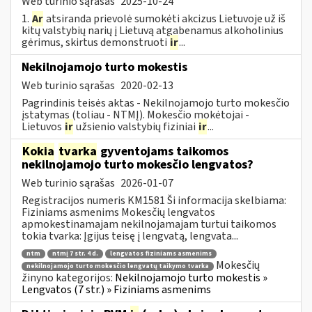
Web turinio sąrašas
2025-10-24
1.
Ar
atsiranda prievolė sumokėti akcizus Lietuvoje už iš
kitų valstybių narių į Lietuvą atgabenamus alkoholinius
gėrimus, skirtus demonstruoti
ir
...
Nekilnojamojo turto mokestis
Web turinio sąrašas
2020-02-13
Pagrindinis teisės aktas - Nekilnojamojo turto mokesčio
įstatymas (toliau - NTMĮ). Mokesčio mokėtojai -
Lietuvos
ir
užsienio valstybių fiziniai
ir
...
Kokia
tvarka
gyventojams taikomos
nekilnojamojo turto mokesčio lengvatos?
Web turinio sąrašas
2026-01-07
Registracijos numeris KM1581 Ši informacija skelbiama:
Fiziniams asmenims Mokesčių lengvatos
apmokestinamajam nekilnojamajam turtui taikomos
tokia tvarka: Įgijus teisę į lengvatą, lengvata...
ntm
ntmį 7 str. 4 d.
lengvatos fiziniams asmenims
Mokesčių
nekilnojamojo turto mokesčio lengvatų taikymo tvarka
žinyno kategorijos:
Nekilnojamojo turto mokestis »
Lengvatos (7 str.) » Fiziniams asmenims