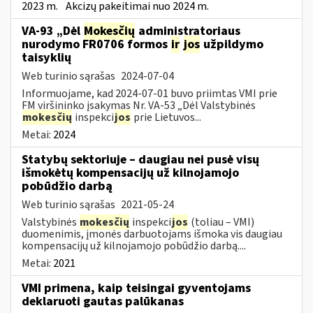
2023 m.
Akcizų pakeitimai nuo 2024 m.
VA-93 „Dėl
Mokesčių
administratoriaus
nurodymo FR0706 formos
ir
jos
užpildymo
taisyklių
Web turinio sąrašas
2024-07-04
Informuojame, kad 2024-07-01 buvo priimtas VMI prie
FM viršininko įsakymas Nr. VA-53 „Dėl Valstybinės
mokesčių
inspekci
jos
prie Lietuvos...
Metai:
2024
Statybų sektoriuje – daugiau nei pusė visų
išmokėtų kompensacijų už kilnojamojo
pobūdžio darbą
Web turinio sąrašas
2021-05-24
Valstybinės
mokesčių
inspekci
jos
(toliau – VMI)
duomenimis, įmonės darbuotojams išmoka vis daugiau
kompensacijų už kilnojamojo pobūdžio darbą....
Metai:
2021
VMI primena, kaip teisingai gyventojams
deklaruoti gautas palūkanas