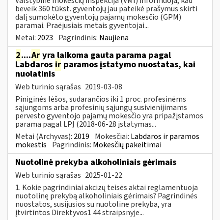
Valstybinė mokesčių inspekcija (VMI) informuoja, kad
beveik 360 tūkst. gyventojų jau pateikė prašymus skirti
dalį sumokėto gyventojų pajamų mokesčio (GPM)
paramai. Praėjusiais metais gyventojai...
Metai:
2023
Pagrindinis:
Naujiena
2
....
Ar
yra laikoma gauta parama pagal
Labdaros
ir
paramos įstatymo nuostatas, kai
nuolatinis
Web turinio sąrašas
2019-03-08
Piniginės lėšos, sudarančios iki 1 proc. profesinėms
sąjungoms arba profesinių sąjungų susivienijimams
pervesto gyventojo pajamų mokesčio yra pripažįstamos
parama pagal LPĮ (2018-06-28 įstatymas...
Metai (Archyvas):
2019
Mokesčiai:
Labdaros ir paramos
mokestis
Pagrindinis:
Mokesčių pakeitimai
Nuotolinė prekyba alkoholiniais gėrimais
Web turinio sąrašas
2025-01-22
1. Kokie pagrindiniai akcizų teisės aktai reglamentuoja
nuotolinę prekybą alkoholiniais gėrimais? Pagrindinės
nuostatos, susijusios su nuotoline prekyba, yra
įtvirtintos Direktyvos1 44 straipsnyje...