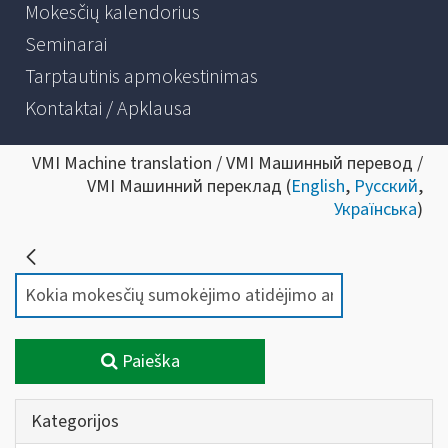
Mokesčių kalendorius
Seminarai
Tarptautinis apmokestinimas
Kontaktai / Apklausa
VMI Machine translation / VMI Машинный перевод /
VMI Машинний переклад (
English
,
Русский
,
Українська
)
Paieška
Kategorijos