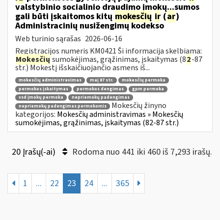
valstybinio socialinio draudimo įmokų...sumos
gali būti įskaitomos kitų
mokesčių
ir
(
ar
)
Administracinių nusižengimų kodekso
Web turinio sąrašas
2026-06-16
Registracijos numeris KM0421 Ši informacija skelbiama:
Mokesčių
sumokėjimas, grąžinimas, įskaitymas (8
2
-87
str.) Mokestį išskaičiuojančio asmens iš...
mokesčių administravimas
maį 87 str.
mokesčių permoka
permokos įskaitymas
permokos dengimas
gpm permoka
vsd įmokų permoka
nepriemokų padengimas
Mokesčių žinyno
nepriemokų padengimas permokomis
kategorijos:
Mokesčių administravimas » Mokesčių
sumokėjimas, grąžinimas, įskaitymas (82-87 str.)
20 Įrašų(-ai)
Rodoma nuo 441 iki 460 iš 7,293 irašų.
1
...
22
23
24
...
365