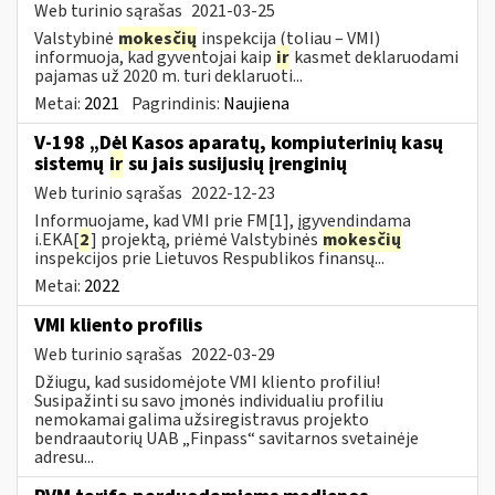
Web turinio sąrašas
2021-03-25
Valstybinė
mokesčių
inspekcija (toliau – VMI)
informuoja, kad gyventojai kaip
ir
kasmet deklaruodami
pajamas už 2020 m. turi deklaruoti...
Metai:
2021
Pagrindinis:
Naujiena
V-198 „Dėl Kasos aparatų, kompiuterinių kasų
sistemų
ir
su jais susijusių įrenginių
Web turinio sąrašas
2022-12-23
Informuojame, kad VMI prie FM[1], įgyvendindama
i.EKA[
2
] projektą, priėmė Valstybinės
mokesčių
inspekcijos prie Lietuvos Respublikos finansų...
Metai:
2022
VMI kliento profilis
Web turinio sąrašas
2022-03-29
Džiugu, kad susidomėjote VMI kliento profiliu!
Susipažinti su savo įmonės individualiu profiliu
nemokamai galima užsiregistravus projekto
bendraautorių UAB „Finpass“ savitarnos svetainėje
adresu...