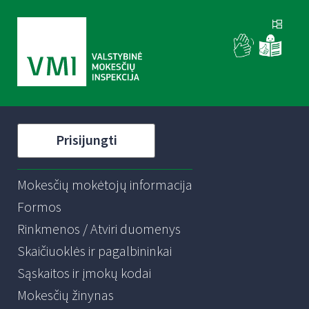
Prisijungti
Mokesčių mokėtojų informacija
Formos
Rinkmenos / Atviri duomenys
Skaičiuoklės ir pagalbininkai
Sąskaitos ir įmokų kodai
Mokesčių žinynas