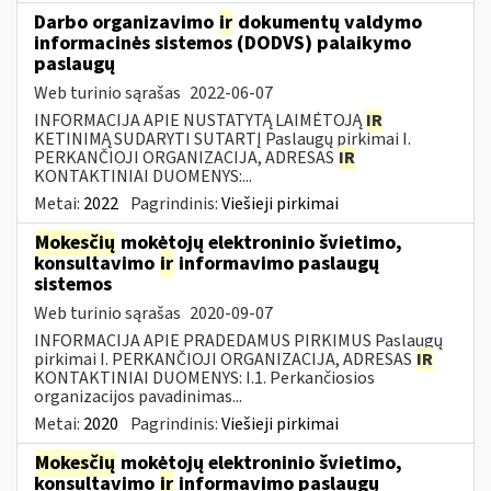
Darbo organizavimo
ir
dokumentų valdymo
informacinės sistemos (DODVS) palaikymo
paslaugų
Web turinio sąrašas
2022-06-07
INFORMACIJA APIE NUSTATYTĄ LAIMĖTOJĄ
IR
KETINIMĄ SUDARYTI SUTARTĮ Paslaugų pirkimai I.
PERKANČIOJI ORGANIZACIJA, ADRESAS
IR
KONTAKTINIAI DUOMENYS:...
Metai:
2022
Pagrindinis:
Viešieji pirkimai
Mokesčių
mokėtojų elektroninio švietimo,
konsultavimo
ir
informavimo paslaugų
sistemos
Web turinio sąrašas
2020-09-07
INFORMACIJA APIE PRADEDAMUS PIRKIMUS Paslaugų
pirkimai I. PERKANČIOJI ORGANIZACIJA, ADRESAS
IR
KONTAKTINIAI DUOMENYS: I.1. Perkančiosios
organizacijos pavadinimas...
Metai:
2020
Pagrindinis:
Viešieji pirkimai
Mokesčių
mokėtojų elektroninio švietimo,
konsultavimo
ir
informavimo paslaugų