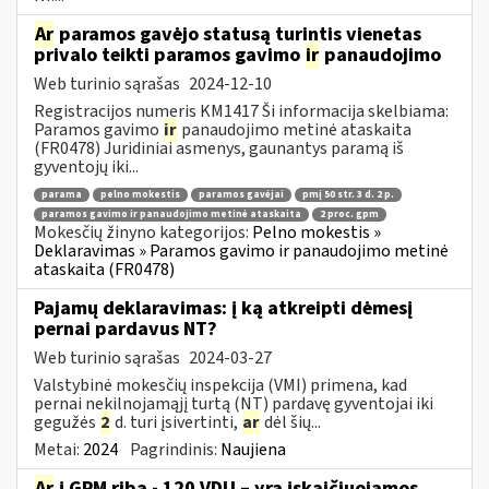
Ar
paramos gavėjo statusą turintis vienetas
privalo teikti paramos gavimo
ir
panaudojimo
Web turinio sąrašas
2024-12-10
Registracijos numeris KM1417 Ši informacija skelbiama:
Paramos gavimo
ir
panaudojimo metinė ataskaita
(FR0478) Juridiniai asmenys, gaunantys paramą iš
gyventojų iki...
parama
pelno mokestis
paramos gavėjai
pmį 50 str. 3 d. 2 p.
paramos gavimo ir panaudojimo metinė ataskaita
2 proc. gpm
Mokesčių žinyno kategorijos:
Pelno mokestis »
Deklaravimas » Paramos gavimo ir panaudojimo metinė
ataskaita (FR0478)
Pajamų deklaravimas: į ką atkreipti dėmesį
pernai pardavus NT?
Web turinio sąrašas
2024-03-27
Valstybinė mokesčių inspekcija (VMI) primena, kad
pernai nekilnojamąjį turtą (NT) pardavę gyventojai iki
gegužės
2
d. turi įsivertinti,
ar
dėl šių...
Metai:
2024
Pagrindinis:
Naujiena
Ar
į GPM ribą - 120 VDU – yra įskaičiuojamos