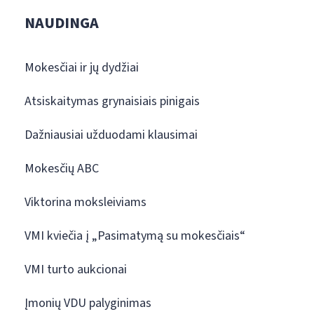
NAUDINGA
Mokesčiai ir jų dydžiai
Atsiskaitymas grynaisiais pinigais
Dažniausiai užduodami klausimai
Mokesčių ABC
Viktorina moksleiviams
VMI kviečia į „Pasimatymą su mokesčiais“
VMI turto aukcionai
Įmonių VDU palyginimas