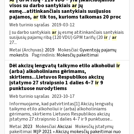
visos su darbo santykiais
ar
jų
esmę...atitinkančiais santykiais susijusios
pajamos,
ar
tik tos, kurioms taikomas 20 proc
Web turinio sąrašas
2019-03-12
Į su darbo santykiais
ar
jų esmę atitinkančiais santykiais
susijusių pajamų ribą (120 VDU) GPM tarifų (20
ir
/
ar
27...
Metai (Archyvas):
2019
Mokesčiai:
Gyventojų pajamų
mokestis
Pagrindinis:
Mokesčių pakeitimai
Dėl akcizų lengvatų taikymo etilo alkoholiui
ir
(arba) alkoholiniams gėrimams,
skirtiems...Lietuvos Respublikos akcizų
įstatymo 27 straipsnio 1 dalies 4–7
ir
9
punktuose nurodytiems
Web turinio sąrašas
2023-10-17
Informuojame, kad patvirtintas[1] Akcizų lengvatų
taikymo etilo alkoholiui ir (arba) alkoholiniams
gėrimams, skirtiems Lietuvos Respublikos akcizų
įstatymo 27 straipsnio 1 dalies 4–7 ir 9 punktuose...
Metai:
2023
Mokesčiai:
Akcizai
Mokesčių įstatymų
pakeitimai:
MĮP 2021 » Akcizų mokesčių pakeitimai nuo