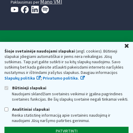
Mano VMI
Paklausimas per
Valstybinė mokesčių inspekcija prie Lietuvos
U
Respublikos finansų ministerijos
Šioje svetainėje naudojami slapukai
(angl. cookies). Būtinieji
slapukai įdiegiami automatiškai ir jiems nėra reikalingas Jūsų
Biudžetinė įstaiga. Juridinio asmens kodas — 188659752,
sutikimas. Taip pat galite sutikti ir su kitų slapukų naudojimu. Savo
adresas: Vasario 16-osios g. 14, 01107 Vilnius, Lietuva, el.paštas:
sutikimą bet kada galėsite atšaukti pakeisdami interneto naršyklės
vmi@vmi.lt
, E. pristatymo dėžutės adresas 188659752
nustatymus ir ištrindami įrašytus slapukus. Daugiau informacijos
Duomenys apie Valstybinę mokesčių inspekciją prie Lietuvos
Slapukų politika
;
Privatumo politika.
Respublikos finansų ministerijos kaupiami ir saugomi Juridinių
asmenų registre
Būtinieji slapukai
Naudojami sklandžiam svetainės veikimui ir įgalina pagrindines
svetainės funkcijas. Be šių slapukų svetainė negali tinkamai veikti.
Analitiniai slapukai
Renka statistinę informaciją apie svetainės naudojimą ir
naudojami Jūsų naršymo patirties gerinimui.
PATVIRTINTI