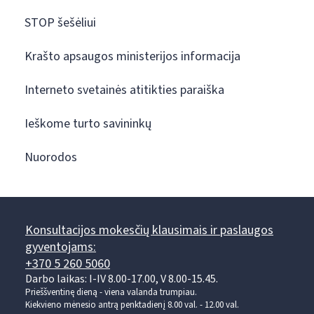
STOP šešėliui
Krašto apsaugos ministerijos informacija
Interneto svetainės atitikties paraiška
Ieškome turto savininkų
Nuorodos
Konsultacijos mokesčių klausimais ir paslaugos
gyventojams:
+370 5 260 5060
Darbo laikas: I-IV 8.00-17.00, V 8.00-15.45.
Prieššventinę dieną - viena valanda trumpiau.
Kiekvieno mėnesio antrą penktadienį 8.00 val. - 12.00 val.