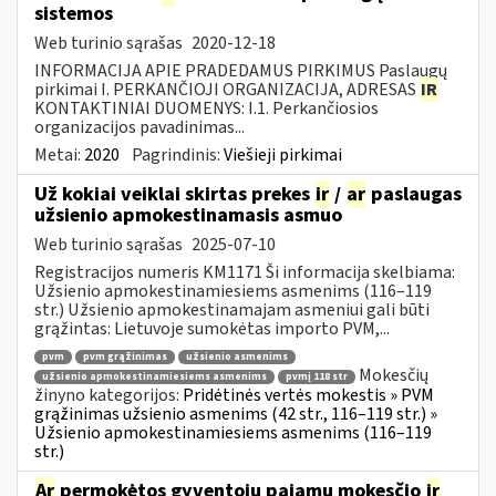
sistemos
Web turinio sąrašas
2020-12-18
INFORMACIJA APIE PRADEDAMUS PIRKIMUS Paslaugų
pirkimai I. PERKANČIOJI ORGANIZACIJA, ADRESAS
IR
KONTAKTINIAI DUOMENYS: I.1. Perkančiosios
organizacijos pavadinimas...
Metai:
2020
Pagrindinis:
Viešieji pirkimai
Už kokiai veiklai skirtas prekes
ir
/
ar
paslaugas
užsienio apmokestinamasis asmuo
Web turinio sąrašas
2025-07-10
Registracijos numeris KM1171 Ši informacija skelbiama:
Užsienio apmokestinamiesiems asmenims (116–119
str.) Užsienio apmokestinamajam asmeniui gali būti
grąžintas: Lietuvoje sumokėtas importo PVM,...
pvm
pvm grąžinimas
užsienio asmenims
Mokesčių
užsienio apmokestinamiesiems asmenims
pvmį 118 str
žinyno kategorijos:
Pridėtinės vertės mokestis » PVM
grąžinimas užsienio asmenims (42 str., 116–119 str.) »
Užsienio apmokestinamiesiems asmenims (116–119
str.)
Ar
permokėtos gyventojų pajamų mokesčio
ir