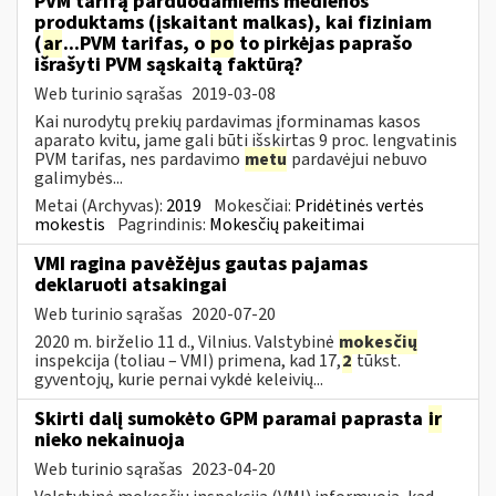
PVM tarifą parduodamiems medienos
produktams (įskaitant malkas), kai fiziniam
(
ar
...PVM tarifas, o
po
to pirkėjas paprašo
išrašyti PVM sąskaitą faktūrą?
Web turinio sąrašas
2019-03-08
Kai nurodytų prekių pardavimas įforminamas kasos
aparato kvitu, jame gali būti išskirtas 9 proc. lengvatinis
PVM tarifas, nes pardavimo
metu
pardavėjui nebuvo
galimybės...
Metai (Archyvas):
2019
Mokesčiai:
Pridėtinės vertės
mokestis
Pagrindinis:
Mokesčių pakeitimai
VMI ragina pavėžėjus gautas pajamas
deklaruoti atsakingai
Web turinio sąrašas
2020-07-20
2020 m. birželio 11 d., Vilnius. Valstybinė
mokesčių
inspekcija (toliau – VMI) primena, kad 17,
2
tūkst.
gyventojų, kurie pernai vykdė keleivių...
Skirti dalį sumokėto GPM paramai paprasta
ir
nieko nekainuoja
Web turinio sąrašas
2023-04-20