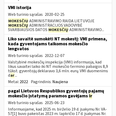
VMI istorija
Web turinio sąrašas
2020-02-25
MOKESČIŲ
ADMINISTRAVIMO RAIDA LIETUVOJE
MOKESČIŲ
ADMINISTRACIJOS VADOVYBĖ
SVARBIAUSIOS DATOS
MOKESČIŲ
ADMINISTRAVIMO...
Liko savaitė sumokėti NT mokestį: VMI primena,
kada gyventojams taikomos mokesčio
lengvatos
Web turinio sąrašas
2022-12-07
Valstybinė mokesčių inspekcija (VMI) informuoja, kad
likus savaitei laiko iki NT mokesčio termino pabaigos 8,9
tūkst. gyventojų deklaravo 3,6 mln. eurų. VMI duomenims
d
ar
...
Metai:
2022
Pagrindinis:
Naujiena
pagal Lietuvos Respublikos gyventojų pajamų
mokesčio įstatymą paramos gavėjams
ir
Web turinio sąrašas
2025-06-23
Informuojame, kad 2025 m. birželio 19 d. įsakymu Nr. VA-
57[1] buvo pakeistas 2023 m. lapkričio 17 d. įsakymas Nr.