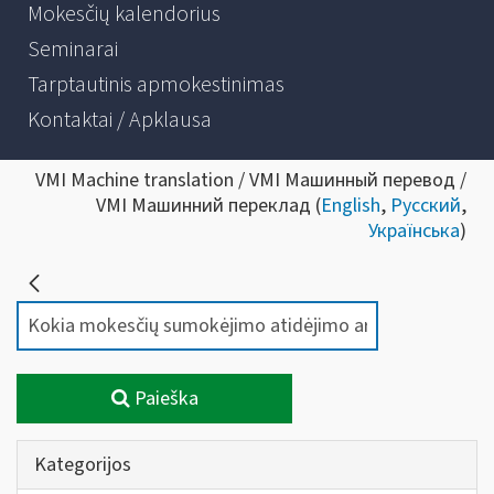
Mokesčių kalendorius
Seminarai
Tarptautinis apmokestinimas
Kontaktai / Apklausa
VMI Machine translation / VMI Машинный перевод /
VMI Машинний переклад (
English
,
Русский
,
Українська
)
Paieška
Kategorijos