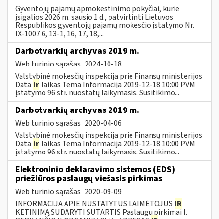
Gyventojų pajamų apmokestinimo pokyčiai, kurie
įsigalios 2026 m. sausio 1 d., patvirtinti Lietuvos
Respublikos gyventojų pajamų mokesčio įstatymo Nr.
IX-1007 6, 13-1, 16, 17, 18,...
Darbotvarkių archyvas 2019 m.
Web turinio sąrašas
2024-10-18
Valstybinė mokesčių inspekcija prie Finansų ministerijos
Data
ir
laikas Tema Informacija 2019-12-18 10:00 PVM
įstatymo 96 str. nuostatų laikymasis. Susitikimo...
Darbotvarkių archyvas 2019 m.
Web turinio sąrašas
2020-04-06
Valstybinė mokesčių inspekcija prie Finansų ministerijos
Data
ir
laikas Tema Informacija 2019-12-18 10:00 PVM
įstatymo 96 str. nuostatų laikymasis. Susitikimo...
Elektroninio deklaravimo sistemos (EDS)
priežiūros paslaugų viešasis pirkimas
Web turinio sąrašas
2020-09-09
INFORMACIJA APIE NUSTATYTUS LAIMĖTOJUS
IR
KETINIMĄ SUDARYTI SUTARTIS Paslaugų pirkimai I.