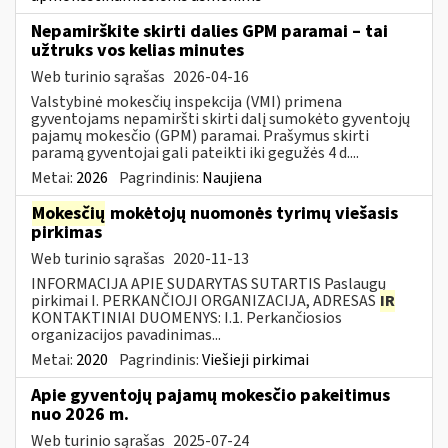
Nepamirškite skirti dalies GPM paramai – tai
užtruks vos kelias minutes
Web turinio sąrašas
2026-04-16
Valstybinė mokesčių inspekcija (VMI) primena
gyventojams nepamiršti skirti dalį sumokėto gyventojų
pajamų mokesčio (GPM) paramai. Prašymus skirti
paramą gyventojai gali pateikti iki gegužės 4 d....
Metai:
2026
Pagrindinis:
Naujiena
Mokesčių
mokėtojų nuomonės tyrimų viešasis
pirkimas
Web turinio sąrašas
2020-11-13
INFORMACIJA APIE SUDARYTAS SUTARTIS Paslaugų
pirkimai I. PERKANČIOJI ORGANIZACIJA, ADRESAS
IR
KONTAKTINIAI DUOMENYS: I.1. Perkančiosios
organizacijos pavadinimas...
Metai:
2020
Pagrindinis:
Viešieji pirkimai
Apie gyventojų pajamų mokesčio pakeitimus
nuo 2026 m.
Web turinio sąrašas
2025-07-24