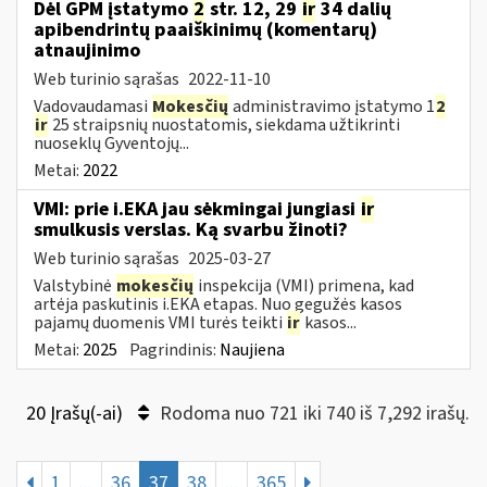
Dėl GPM įstatymo
2
str. 12, 29
ir
34 dalių
apibendrintų paaiškinimų (komentarų)
atnaujinimo
Web turinio sąrašas
2022-11-10
Vadovaudamasi
Mokesčių
administravimo įstatymo 1
2
ir
25 straipsnių nuostatomis, siekdama užtikrinti
nuoseklų Gyventojų...
Metai:
2022
VMI: prie i.EKA jau sėkmingai jungiasi
ir
smulkusis verslas. Ką svarbu žinoti?
Web turinio sąrašas
2025-03-27
Valstybinė
mokesčių
inspekcija (VMI) primena, kad
artėja paskutinis i.EKA etapas. Nuo gegužės kasos
pajamų duomenis VMI turės teikti
ir
kasos...
Metai:
2025
Pagrindinis:
Naujiena
20 Įrašų(-ai)
Rodoma nuo 721 iki 740 iš 7,292 irašų.
1
...
36
37
38
...
365