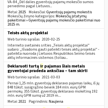
VA-84 „Dėl dalies gyventojų pajamų mokesčio sumos
pervedimo pagal Lietuvos...
Metai:
2025
Mokesčiai:
Gyventojų pajamų mokestis
Mokesčių žinyno kategorijos:
Mokesčių įstatymų
pakeitimai » Gyventojų pajamų mokesčio pakeitimai nuo
2025 m.
Teisės aktų projektai
Web turinio sąrašas
2020-02-25
Interneto svetainės srities „Teisės aktų projektai"
sudaro: „Išvadoms gauti pateikti teisės aktų projektai" -
pateikta nuoroda į Lietuvos Respublikos Seimo teisės
aktų informacinės sistemos (toliau...
Deklaruoti turtą
ir
pajamas šiais metais
gyventojai pradeda anksčiau – tam skirti
Web turinio sąrašas
2021-03-03
Pernai 1,25 mln. gyventojų deklaravo pajamas laiku, iš jų
848 tūkst. susigrąžino beveik 184 mln. eurų GPM
permokų. 355 tūkst. gyventojų deklaravo mokėtiną 192
mln. eurų GPM sumą už 2019 m....
Metai:
2021
Pagrindinis:
Naujiena