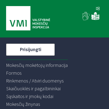
Prisijungti
Mokesčių mokėtojų informacija
Formos
Rinkmenos / Atviri duomenys
Skaičiuoklės ir pagalbininkai
Sąskaitos ir įmokų kodai
Mokesčių žinynas