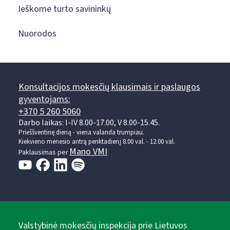
Ieškome turto savininkų
Nuorodos
Konsultacijos mokesčių klausimais ir paslaugos
gyventojams:
+370 5 260 5060
Darbo laikas: I-IV 8.00-17.00, V 8.00-15.45.
Prieššventinę dieną - viena valanda trumpiau.
Kiekvieno mėnesio antrą penktadienį 8.00 val. - 12.00 val.
Mano VMI
Paklausimas per
Valstybinė mokesčių inspekcija prie Lietuvos