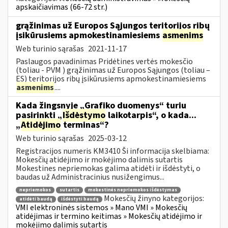
apskaičiavimas (66-72 str.)
grąžinimas už Europos Sąjungos teritorijos ribų
įsikūrusiems apmokestinamiesiems
asmenims
Web turinio sąrašas
2021-11-17
Paslaugos pavadinimas Pridėtines vertės mokesčio
(toliau - PVM ) grąžinimas už Europos Sąjungos (toliau –
ES) teritorijos ribų įsikūrusiems apmokestinamiesiems
asmenims
....
Kada žingsnyje „Grafiko duomenys“ turiu
pasirinkti „
Išdėstymo
laikotarpis“, o kada...
„
Atidėjimo
terminas“?
Web turinio sąrašas
2025-03-12
Registracijos numeris KM3410 Ši informacija skelbiama:
Mokesčių atidėjimo ir mokėjimo dalimis sutartis
Mokestines nepriemokas galima atidėti ir išdėstyti, o
baudas už Administracinius nusižengimus...
nepriemokos
sutartis
mokestinės nepriemokos išdėstymas
Mokesčių žinyno kategorijos:
atidėti baudą
išdėstyti baudą
VMI elektroninės sistemos » Mano VMI » Mokesčių
atidėjimas ir termino keitimas » Mokesčių atidėjimo ir
mokėjimo dalimis sutartis