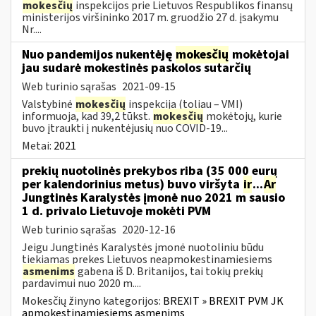
mokesčių
inspekcijos prie Lietuvos Respublikos finansų
ministerijos viršininko 2017 m. gruodžio 27 d. įsakymu
Nr....
Nuo pandemijos nukentėję
mokesčių
mokėtojai
jau sudarė mokestinės paskolos sutarčių
Web turinio sąrašas
2021-09-15
Valstybinė
mokesčių
inspekcija (toliau – VMI)
informuoja, kad 39,2 tūkst.
mokesčių
mokėtojų, kurie
buvo įtraukti į nukentėjusių nuo COVID-19...
Metai:
2021
prekių nuotolinės prekybos riba (35 000 eurų
per kalendorinius metus) buvo viršyta
ir
...
Ar
Jungtinės Karalystės įmonė nuo 2021 m sausio
1 d. privalo Lietuvoje mokėti PVM
Web turinio sąrašas
2020-12-16
Jeigu Jungtinės Karalystės įmonė nuotoliniu būdu
tiekiamas prekes Lietuvos neapmokestinamiesiems
asmenims
gabena iš D. Britanijos, tai tokių prekių
pardavimui nuo 2020 m....
Mokesčių žinyno kategorijos:
BREXIT » BREXIT PVM JK
apmokestinamiesiems asmenims