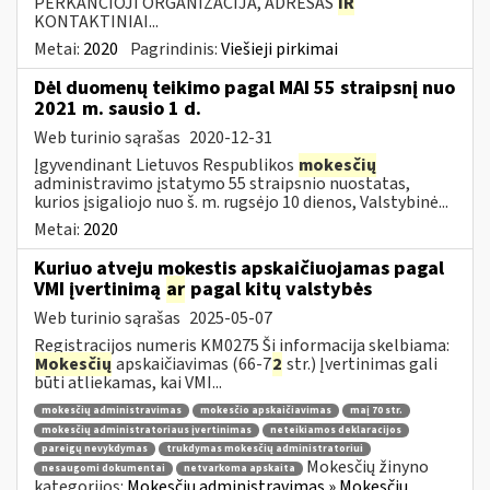
PERKANČIOJI ORGANIZACIJA, ADRESAS
IR
KONTAKTINIAI...
Metai:
2020
Pagrindinis:
Viešieji pirkimai
Dėl duomenų teikimo pagal MAI 55 straipsnį nuo
2021 m. sausio 1 d.
Web turinio sąrašas
2020-12-31
Įgyvendinant Lietuvos Respublikos
mokesčių
administravimo įstatymo 55 straipsnio nuostatas,
kurios įsigaliojo nuo š. m. rugsėjo 10 dienos, Valstybinė...
Metai:
2020
Kuriuo atveju mokestis apskaičiuojamas pagal
VMI įvertinimą
ar
pagal kitų valstybės
Web turinio sąrašas
2025-05-07
Registracijos numeris KM0275 Ši informacija skelbiama:
Mokesčių
apskaičiavimas (66-7
2
str.) Įvertinimas gali
būti atliekamas, kai VMI...
mokesčių administravimas
mokesčio apskaičiavimas
maį 70 str.
mokesčių administratoriaus įvertinimas
neteikiamos deklaracijos
pareigų nevykdymas
trukdymas mokesčių administratoriui
Mokesčių žinyno
nesaugomi dokumentai
netvarkoma apskaita
kategorijos:
Mokesčių administravimas » Mokesčių