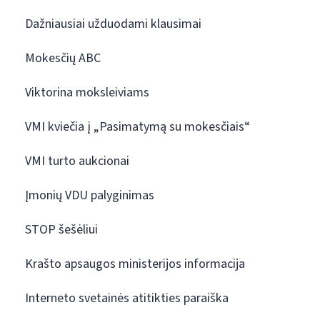
Dažniausiai užduodami klausimai
Mokesčių ABC
Viktorina moksleiviams
VMI kviečia į „Pasimatymą su mokesčiais“
VMI turto aukcionai
Įmonių VDU palyginimas
STOP šešėliui
Krašto apsaugos ministerijos informacija
Interneto svetainės atitikties paraiška