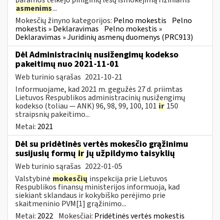
asmenims
...
Mokesčių žinyno kategorijos:
Pelno mokestis
Pelno
mokestis » Deklaravimas
Pelno mokestis »
Deklaravimas » Juridinių asmenų duomenys (PRC913)
Dėl Administracinių nusižengimų kodekso
pakeitimų nuo 2021-11-01
Web turinio sąrašas
2021-10-21
Informuojame, kad 2021 m. gegužės 27 d. priimtas
Lietuvos Respublikos administracinių nusižengimų
kodekso (toliau — ANK) 96, 98, 99, 100, 101
ir
150
straipsnių pakeitimo...
Metai:
2021
Dėl su pridėtinės vertės mokesčio grąžinimu
susijusių formų
ir
jų užpildymo taisyklių
Web turinio sąrašas
2022-01-05
Valstybinė
mokesčių
inspekcija prie Lietuvos
Respublikos finansų ministerijos informuoja, kad
siekiant sklandaus ir kokybiško perėjimo prie
skaitmeninio PVM[1] grąžinimo...
Metai:
2022
Mokesčiai:
Pridėtinės vertės mokestis