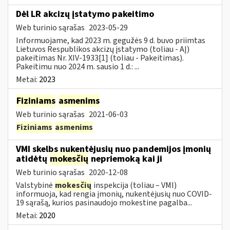
Dėl LR akcizų įstatymo pakeitimo
Web turinio sąrašas
2023-05-29
Informuojame, kad 2023 m. gegužės 9 d. buvo priimtas
Lietuvos Respublikos akcizų įstatymo (toliau - AĮ)
pakeitimas Nr. XIV-1933[1] (toliau - Pakeitimas).
Pakeitimu nuo 2024 m. sausio 1 d.: ...
Metai:
2023
Fiziniams
asmenims
Web turinio sąrašas
2021-06-03
Fiziniams
asmenims
VMI skelbs nukentėjusių nuo pandemijos įmonių
atidėtų
mokesčių
nepriemoką kai ji
Web turinio sąrašas
2020-12-08
Valstybinė
mokesčių
inspekcija (toliau – VMI)
informuoja, kad rengia įmonių, nukentėjusių nuo COVID-
19 sąrašą, kurios pasinaudojo mokestine pagalba...
Metai:
2020