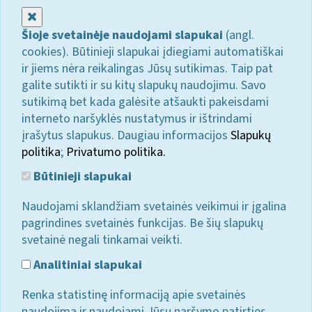
Uždaryti
Šioje svetainėje naudojami slapukai
(angl.
cookies). Būtinieji slapukai įdiegiami automatiškai
ir jiems nėra reikalingas Jūsų sutikimas. Taip pat
galite sutikti ir su kitų slapukų naudojimu. Savo
sutikimą bet kada galėsite atšaukti pakeisdami
interneto naršyklės nustatymus ir ištrindami
įrašytus slapukus. Daugiau informacijos
Slapukų
politika
;
Privatumo politika.
Būtinieji slapukai
Naudojami sklandžiam svetainės veikimui ir įgalina
pagrindines svetainės funkcijas. Be šių slapukų
svetainė negali tinkamai veikti.
Analitiniai slapukai
Renka statistinę informaciją apie svetainės
naudojimą ir naudojami Jūsų naršymo patirties