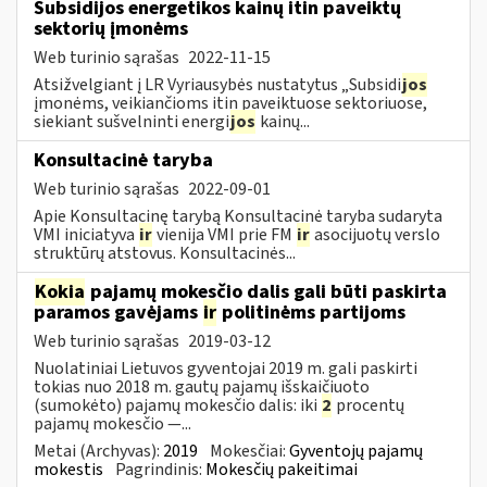
Subsidijos energetikos kainų itin paveiktų
sektorių įmonėms
Web turinio sąrašas
2022-11-15
Atsižvelgiant į LR Vyriausybės nustatytus „Subsidi
jos
įmonėms, veikiančioms itin paveiktuose sektoriuose,
siekiant sušvelninti energi
jos
kainų...
Konsultacinė taryba
Web turinio sąrašas
2022-09-01
Apie Konsultacinę tarybą Konsultacinė taryba sudaryta
VMI iniciatyva
ir
vienija VMI prie FM
ir
asocijuotų verslo
struktūrų atstovus. Konsultacinės...
Kokia
pajamų mokesčio dalis gali būti paskirta
paramos gavėjams
ir
politinėms partijoms
Web turinio sąrašas
2019-03-12
Nuolatiniai Lietuvos gyventojai 2019 m. gali paskirti
tokias nuo 2018 m. gautų pajamų išskaičiuoto
(sumokėto) pajamų mokesčio dalis: iki
2
procentų
pajamų mokesčio —...
Metai (Archyvas):
2019
Mokesčiai:
Gyventojų pajamų
mokestis
Pagrindinis:
Mokesčių pakeitimai