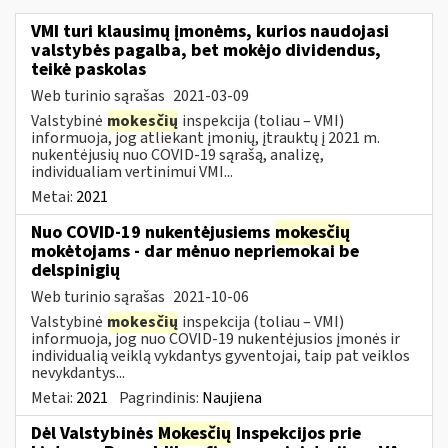
VMI turi klausimų įmonėms, kurios naudojasi
valstybės pagalba, bet mokėjo dividendus,
teikė paskolas
Web turinio sąrašas
2021-03-09
Valstybinė
mokesčių
inspekcija (toliau – VMI)
informuoja, jog atliekant įmonių, įtrauktų į 2021 m.
nukentėjusių nuo COVID-19 sąrašą, analizę,
individualiam vertinimui VMI...
Metai:
2021
Nuo COVID-19 nukentėjusiems
mokesčių
mokėtojams - dar mėnuo nepriemokai be
delspinigių
Web turinio sąrašas
2021-10-06
Valstybinė
mokesčių
inspekcija (toliau – VMI)
informuoja, jog nuo COVID-19 nukentėjusios įmonės ir
individualią veiklą vykdantys gyventojai, taip pat veiklos
nevykdantys...
Metai:
2021
Pagrindinis:
Naujiena
Dėl Valstybinės
Mokesčių
Inspekcijos prie