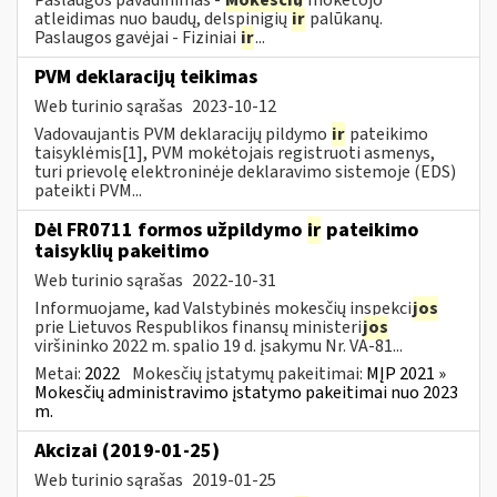
atleidimas nuo baudų, delspinigių
ir
palūkanų.
Paslaugos gavėjai - Fiziniai
ir
...
PVM deklaracijų teikimas
Web turinio sąrašas
2023-10-12
Vadovaujantis PVM deklaracijų pildymo
ir
pateikimo
taisyklėmis[1], PVM mokėtojais registruoti asmenys,
turi prievolę elektroninėje deklaravimo sistemoje (EDS)
pateikti PVM...
Dėl FR0711 formos užpildymo
ir
pateikimo
taisyklių pakeitimo
Web turinio sąrašas
2022-10-31
Informuojame, kad Valstybinės mokesčių inspekci
jos
prie Lietuvos Respublikos finansų ministeri
jos
viršininko 2022 m. spalio 19 d. įsakymu Nr. VA-81...
Metai:
2022
Mokesčių įstatymų pakeitimai:
MĮP 2021 »
Mokesčių administravimo įstatymo pakeitimai nuo 2023
m.
Akcizai (2019-01-25)
Web turinio sąrašas
2019-01-25