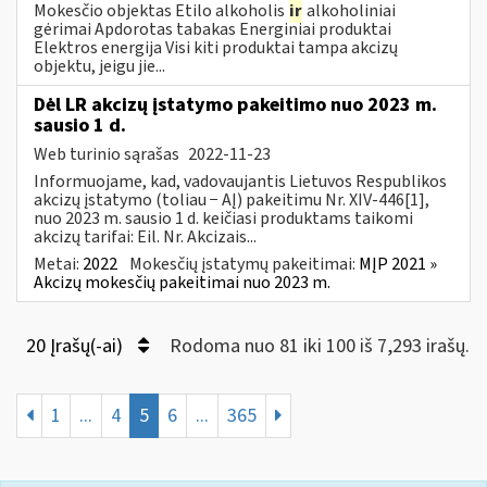
Mokesčio objektas Etilo alkoholis
ir
alkoholiniai
gėrimai Apdorotas tabakas Energiniai produktai
Elektros energija Visi kiti produktai tampa akcizų
objektu, jeigu jie...
Dėl LR akcizų įstatymo pakeitimo nuo 2023 m.
sausio 1 d.
Web turinio sąrašas
2022-11-23
Informuojame, kad, vadovaujantis Lietuvos Respublikos
akcizų įstatymo (toliau − AĮ) pakeitimu Nr. XIV-446[1],
nuo 2023 m. sausio 1 d. keičiasi produktams taikomi
akcizų tarifai: Eil. Nr. Akcizais...
Metai:
2022
Mokesčių įstatymų pakeitimai:
MĮP 2021 »
Akcizų mokesčių pakeitimai nuo 2023 m.
20 Įrašų(-ai)
Rodoma nuo 81 iki 100 iš 7,293 irašų.
1
...
4
5
6
...
365