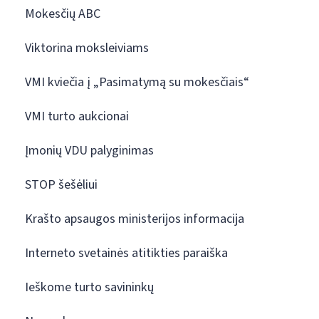
Mokesčių ABC
Viktorina moksleiviams
VMI kviečia į „Pasimatymą su mokesčiais“
VMI turto aukcionai
Įmonių VDU palyginimas
STOP šešėliui
Krašto apsaugos ministerijos informacija
Interneto svetainės atitikties paraiška
Ieškome turto savininkų