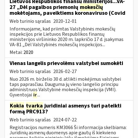
Lietuvos Respublikos finansų ministerijos...VA-
27 „Dėl pagalbos priemonių
mokesčių
mokėtojams, paveiktiems koronaviruso (Covid
Web turinio sąrašas
2020-12-01
Informuojame, kad priimtas Valstybinės mokesčių
inspekcijos prie Lietuvos Respublikos finansų
ministerijos viršininko 2020 m. lapkričio 17 d. įsakymas
VA-81 „Dėl Valstybinės mokesčių inspekcijos...
Metai:
2020
Vienas langelis prievolėms valstybei sumokėti
Web turinio sąrašas
2026-02-27
Nuo 2026 m. birželio 30 d. atlikti mokėjimus valstybei
taps paprasčiau. Dauguma jų vieno langelio principu
administruos Valstybinė mokesčių inspekcija (VMI).
Gyventojai
ir
...
Kokia
tvarka
juridiniai asmenys turi pateikti
formą PRC913?
Web turinio sąrašas
2024-07-22
Registracijos numeris KM3066 Ši informacija skelbiama:
Juridinių asmenų duomenys apie gautų iš kiekvieno
paramos teikėjo piniginių lėšų išmokėjimą fiziniams