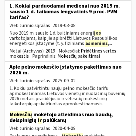
1. Kokiai parduodamai medienai nuo 2019 m.
sausio 1 d. taikomas lengvatinis 9 proc. PVM
tarifas?
Web turinio sąrašas
2019-03-08
Nuo 2019 m. sausio 1 d. buitiniams energi
jos
vartotojams, kaip jie apibrėžti Lietuvos Respublikos
energetikos įstatyme (t. y. fiziniams
asmenims
,...
Metai (Archyvas):
2019
Mokesčiai:
Pridėtinės vertės
mokestis
Pagrindinis:
Mokesčių pakeitimai
Apie pelno mokesčio įstatymo pakeitimus nuo
2026 m.
Web turinio sąrašas
2025-09-02
1. Kokiu patvirtintu nauju pelno mokesčio tarifu
apmokestinamas Lietuvos vienetų ir nuolatinių buveinių
2026 metais prasidėjusio ir vėlesnių mokestinių
laikotarpių apskaičiuotas apmokestinamasis...
Mokesčių
mokėtojo atleidimas nuo baudų,
delspinigių
ir
palūkanų
Web turinio sąrašas
2020-04-09
Paslaugos pavadinimas -
Mokesčių
mokėtojo