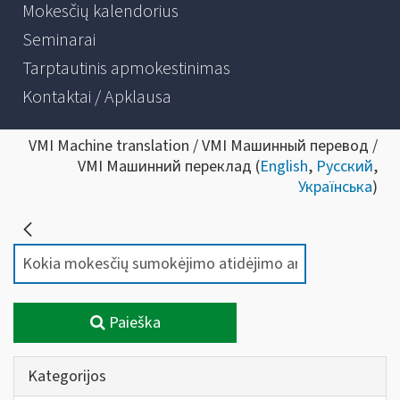
Mokesčių kalendorius
Seminarai
Tarptautinis apmokestinimas
Kontaktai / Apklausa
VMI Machine translation / VMI Машинный перевод /
VMI Машинний переклад (
English
,
Русский
,
Українська
)
Paieška
Kategorijos