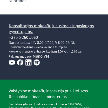
Nuorodos
Konsultacijos mokesčių klausimais ir paslaugos
gyventojams:
+370 5 260 5060
Darbo laikas: I-IV 8.00-17.00, V 8.00-15.45.
Prieššventinę dieną - viena valanda trumpiau.
Kiekvieno mėnesio antrą penktadienį 8.00 val. - 12.00 val.
Mano VMI
Paklausimas per
Valstybinė mokesčių inspekcija prie Lietuvos
Respublikos finansų ministerijos
Biudžetinė įstaiga. Juridinio asmens kodas — 188659752,