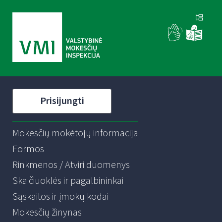
Prisijungti
Mokesčių mokėtojų informacija
Formos
Rinkmenos / Atviri duomenys
Skaičiuoklės ir pagalbininkai
Sąskaitos ir įmokų kodai
Mokesčių žinynas