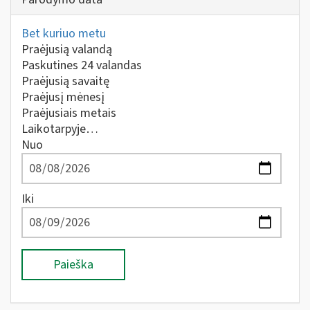
Bet kuriuo metu
Praėjusią valandą
Paskutines 24 valandas
Praėjusią savaitę
Praėjusį mėnesį
Praėjusiais metais
Laikotarpyje…
Nuo
Iki
Paieška