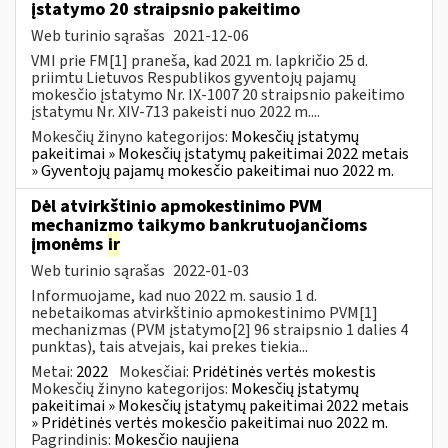
įstatymo 20 straipsnio pakeitimo
Web turinio sąrašas
2021-12-06
VMI prie FM[1] praneša, kad 2021 m. lapkričio 25 d.
priimtu Lietuvos Respublikos gyventojų pajamų
mokesčio įstatymo Nr. IX-1007 20 straipsnio pakeitimo
įstatymu Nr. XIV-713 pakeisti nuo 2022 m....
Mokesčių žinyno kategorijos:
Mokesčių įstatymų
pakeitimai » Mokesčių įstatymų pakeitimai 2022 metais
» Gyventojų pajamų mokesčio pakeitimai nuo 2022 m.
Dėl atvirkštinio apmokestinimo PVM
mechanizmo taikymo bankrutuojančioms
įmonėms
ir
Web turinio sąrašas
2022-01-03
Informuojame, kad nuo 2022 m. sausio 1 d.
nebetaikomas atvirkštinio apmokestinimo PVM[1]
mechanizmas (PVM įstatymo[2] 96 straipsnio 1 dalies 4
punktas), tais atvejais, kai prekes tiekia...
Metai:
2022
Mokesčiai:
Pridėtinės vertės mokestis
Mokesčių žinyno kategorijos:
Mokesčių įstatymų
pakeitimai » Mokesčių įstatymų pakeitimai 2022 metais
» Pridėtinės vertės mokesčio pakeitimai nuo 2022 m.
Pagrindinis:
Mokesčio naujiena