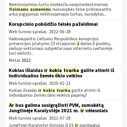
Nekilnojamojo turto mokesčiu neapmokestinamas
fiziniams
asmenims
nuosavybės teise priklausantis
arba įsigyjamas nekilnojamasis turtas, nurodytas...
Korupcinio pobūdžio teisės pažeidimai
Web turinio sąrašas
2022-06-28
Vadovaujantis Lietuvos Respublikos korupcijos
prevencijos įstatymo 23 straipsnio
2
dalies 6 punktu,
viešojo sektoriaus subjektai savo interneto svetainėje
turi viešinti...
Metai:
2022
Kokias išlaidas
ir
kokia
tvarka
galite atimti iš
individualios žemės ūkio veiklos
Web turinio sąrašas
2020-02-21
Kokias išlaidas
ir
kokia
tvarka
galite atimti iš
individualios žemės ūkio veiklos pajamų?
Ar
bus galima susigrąžinti PVM, sumokėtą
Jungtinėje Karalystėje 2021 m.
ir
vėlesniais
Web turinio sąrašas
2021-07-29
Jungtinei Karalystei išstojus iš ES
ir
pasibaigus