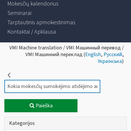
Mokesčių kalendorius
Seminarai
Tarptautinis apmokestinimas
Kontaktai / Apklausa
VMI Machine translation / VMI Машинный перевод /
VMI Машинний переклад (
English
,
Русский
,
Українська
)
Paieška
Kategorijos