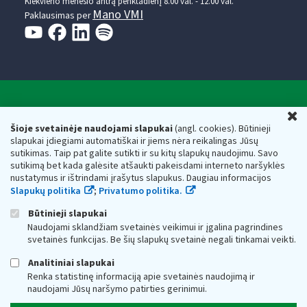
Kiekvieno mėnesio antrą penktadienį 8.00 val. - 12.00 val.
Mano VMI
Paklausimas per
Valstybinė mokesčių inspekcija prie Lietuvos
U
Respublikos finansų ministerijos
Šioje svetainėje naudojami slapukai
(angl. cookies). Būtinieji
slapukai įdiegiami automatiškai ir jiems nėra reikalingas Jūsų
Biudžetinė įstaiga. Juridinio asmens kodas — 188659752,
sutikimas. Taip pat galite sutikti ir su kitų slapukų naudojimu. Savo
adresas: Vasario 16-osios g. 14, 01107 Vilnius, Lietuva, el.paštas:
sutikimą bet kada galėsite atšaukti pakeisdami interneto naršyklės
vmi@vmi.lt
, E. pristatymo dėžutės adresas 188659752
nustatymus ir ištrindami įrašytus slapukus. Daugiau informacijos
Duomenys apie Valstybinę mokesčių inspekciją prie Lietuvos
Slapukų politika
;
Privatumo politika.
Respublikos finansų ministerijos kaupiami ir saugomi Juridinių
asmenų registre
Būtinieji slapukai
Naudojami sklandžiam svetainės veikimui ir įgalina pagrindines
svetainės funkcijas. Be šių slapukų svetainė negali tinkamai veikti.
Analitiniai slapukai
Renka statistinę informaciją apie svetainės naudojimą ir
naudojami Jūsų naršymo patirties gerinimui.