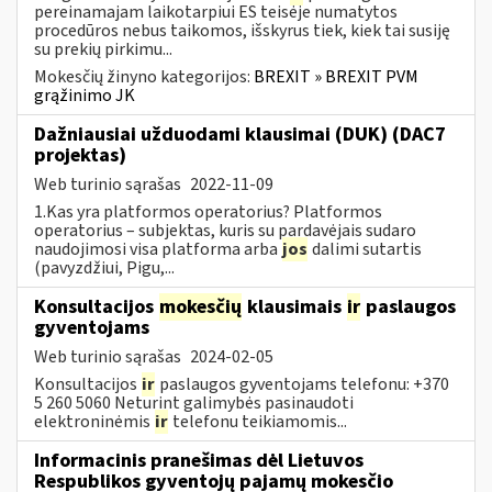
pereinamajam laikotarpiui ES teisėje numatytos
procedūros nebus taikomos, išskyrus tiek, kiek tai susiję
su prekių pirkimu...
Mokesčių žinyno kategorijos:
BREXIT » BREXIT PVM
grąžinimo JK
Dažniausiai užduodami klausimai (DUK) (DAC7
projektas)
Web turinio sąrašas
2022-11-09
1.Kas yra platformos operatorius? Platformos
operatorius – subjektas, kuris su pardavėjais sudaro
naudojimosi visa platforma arba
jos
dalimi sutartis
(pavyzdžiui, Pigu,...
Konsultacijos
mokesčių
klausimais
ir
paslaugos
gyventojams
Web turinio sąrašas
2024-02-05
Konsultacijos
ir
paslaugos gyventojams telefonu: +370
5 260 5060 Neturint galimybės pasinaudoti
elektroninėmis
ir
telefonu teikiamomis...
Informacinis pranešimas dėl Lietuvos
Respublikos gyventojų pajamų mokesčio