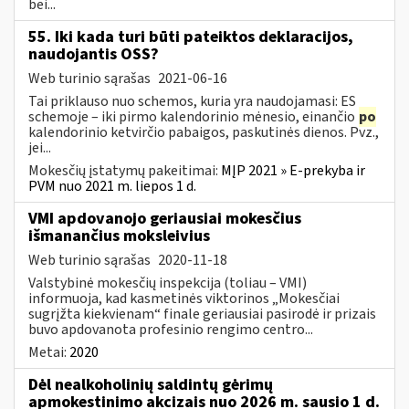
bei...
55. Iki kada turi būti pateiktos deklaracijos,
naudojantis OSS?
Web turinio sąrašas
2021-06-16
Tai priklauso nuo schemos, kuria yra naudojamasi: ES
schemoje – iki pirmo kalendorinio mėnesio, einančio
po
kalendorinio ketvirčio pabaigos, paskutinės dienos. Pvz.,
jei...
Mokesčių įstatymų pakeitimai:
MĮP 2021 » E-prekyba ir
PVM nuo 2021 m. liepos 1 d.
VMI apdovanojo geriausiai mokesčius
išmanančius moksleivius
Web turinio sąrašas
2020-11-18
Valstybinė mokesčių inspekcija (toliau – VMI)
informuoja, kad kasmetinės viktorinos „Mokesčiai
sugrįžta kiekvienam“ finale geriausiai pasirodė ir prizais
buvo apdovanota profesinio rengimo centro...
Metai:
2020
Dėl nealkoholinių saldintų gėrimų
apmokestinimo akcizais nuo 2026 m. sausio 1 d.