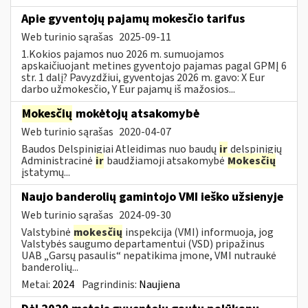
Apie gyventojų pajamų mokesčio tarifus
Web turinio sąrašas
2025-09-11
1.Kokios pajamos nuo 2026 m. sumuojamos
apskaičiuojant metines gyventojo pajamas pagal GPMĮ 6
str. 1 dalį? Pavyzdžiui, gyventojas 2026 m. gavo: X Eur
darbo užmokesčio, Y Eur pajamų iš mažosios...
Mokesčių
mokėtojų atsakomybė
Web turinio sąrašas
2020-04-07
Baudos Delspinigiai Atleidimas nuo baudų
ir
delspinigių
Administracinė
ir
baudžiamoji atsakomybė
Mokesčių
įstatymų...
Naujo banderolių gamintojo VMI ieško užsienyje
Web turinio sąrašas
2024-09-30
Valstybinė
mokesčių
inspekcija (VMI) informuoja, jog
Valstybės saugumo departamentui (VSD) pripažinus
UAB „Garsų pasaulis“ nepatikima įmone, VMI nutraukė
banderolių...
Metai:
2024
Pagrindinis:
Naujiena