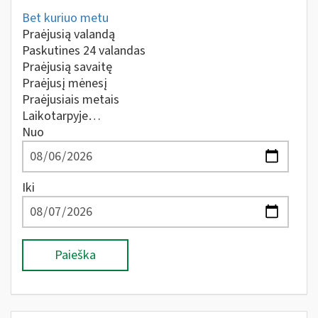
Bet kuriuo metu
Praėjusią valandą
Paskutines 24 valandas
Praėjusią savaitę
Praėjusį mėnesį
Praėjusiais metais
Laikotarpyje…
Nuo
Iki
Paieška