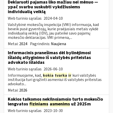
Deklaruoti pajamas liko mažiau nei mėnuo —
ypač svarbu suskubti vykdžiusiems
individualią veiklą
Web turinio sąrašas
2024-04-10
Valstybinė mokesčių inspekcija (VMI) informuoja, kad
beveik pusė gyventojų, kurie praėjusiais metais vykdė
individualią veiklą (IDV), jau pateikė savo pajamų
mokesčio deklaracijas. VMI primena,...
Metai:
2024
Pagrindinis:
Naujiena
Informacinis pranešimas dėl bylinėjimosi
išlaidų atlyginimo iš valstybės priteistas
advokato išlaidas
Web turinio sąrašas
2026-06-10
Informuojame, kad,
kokia
tvarka
ir
kuri valstybės
institucija turi grąžinti asmeniui iš valstybės priteistas
advokato...
Metai:
2026
Kokios taikomos nekilnojamojo turto mokesčio
lengvatos
fiziniams
asmenims
už 2025m
Web turinio sąrašas
2023-10-30