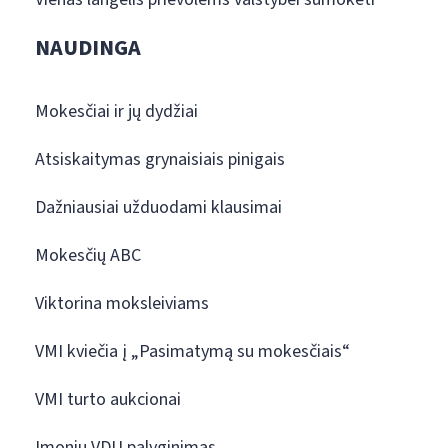
NAUDINGA
Mokesčiai ir jų dydžiai
Atsiskaitymas grynaisiais pinigais
Dažniausiai užduodami klausimai
Mokesčių ABC
Viktorina moksleiviams
VMI kviečia į „Pasimatymą su mokesčiais“
VMI turto aukcionai
Įmonių VDU palyginimas