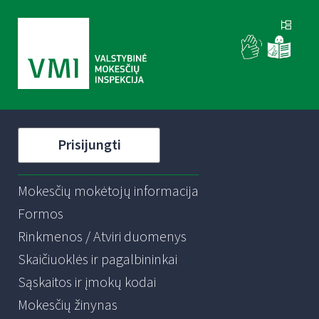
Prisijungti
Mokesčių mokėtojų informacija
Formos
Rinkmenos / Atviri duomenys
Skaičiuoklės ir pagalbininkai
Sąskaitos ir įmokų kodai
Mokesčių žinynas