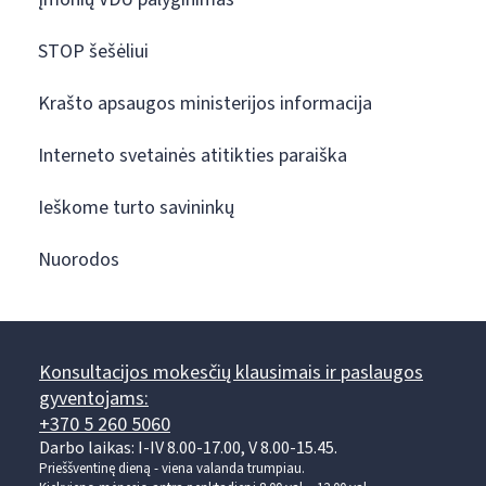
STOP šešėliui
Krašto apsaugos ministerijos informacija
Interneto svetainės atitikties paraiška
Ieškome turto savininkų
Nuorodos
Konsultacijos mokesčių klausimais ir paslaugos
gyventojams:
+370 5 260 5060
Darbo laikas: I-IV 8.00-17.00, V 8.00-15.45.
Prieššventinę dieną - viena valanda trumpiau.