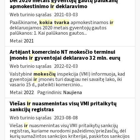
Dėl 2020 metais gyventojų gautų palūkanų
apmokestinimo
ir
deklaravimo
Web turinio sąrašas
2021-03-03
Paaiškiname,
kokia
tvarka
apmokestinamos
ir
deklaruojamos 2020 metais gyventojų gautos
palūkanos: 1. Kai palūkanos gautos...
Metai:
2021
Artėjant komercinio NT mokesčio terminui
įmonės
ir
gyventojai deklaravo 32 mln. eurų
Web turinio sąrašas
2022-02-03
Valstybinė
mokesčių
inspekcija (VMI) informuoja, kad
gyventojai
ir
įmonės turi daugiau nei savaitę lako, iki
vasario 15 d., pateikti komercinio...
Metai:
2022
Pagrindinis:
Naujiena
Viešas
ir
nuasmenintas visų VMI pritaikytų
sankcijų registras
Web turinio sąrašas
2023-08-08
Viešas
ir
nuasmenintas visų VMI pritaikytų sankcijų
registras, kuriame nurodomi pažeidimo/priežasčių, dėl
kurių sumažintos sankcijos kriterijai, paskirtos sankcijos