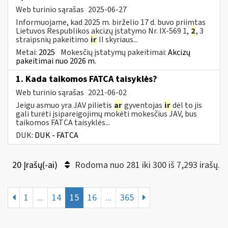
Web turinio sąrašas
2025-06-27
Informuojame, kad 2025 m. birželio 17 d. buvo priimtas
Lietuvos Respublikos akcizų įstatymo Nr. IX-569 1,
2
, 3
straipsnių pakeitimo
ir
II skyriaus...
Metai:
2025
Mokesčių įstatymų pakeitimai:
Akcizų
pakeitimai nuo 2026 m.
1. Kada taikomos FATCA taisyklės?
Web turinio sąrašas
2021-06-02
Jeigu asmuo yra JAV pilietis
ar
gyventojas
ir
dėl to jis
gali turėti įsipareigojimų mokėti mokesčius JAV, bus
taikomos FATCA taisyklės...
DUK:
DUK - FATCA
20 Įrašų(-ai)
Rodoma nuo 281 iki 300 iš 7,293 irašų.
1
...
14
15
16
...
365