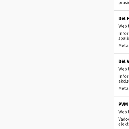
prasi
Dėl 
Web t
Infor
spali
Metai
Dėl 
Web t
Infor
akciz
Metai
PVM 
Web t
Vadov
elekt