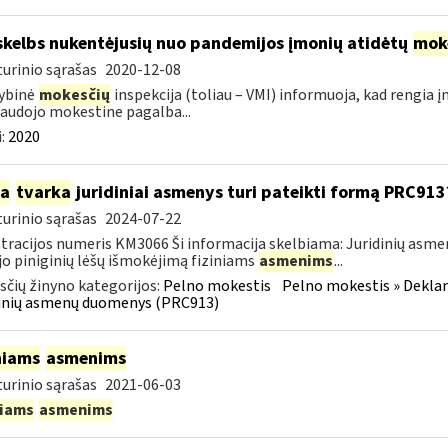
skelbs nukentėjusių nuo pandemijos įmonių atidėtų
mok
urinio sąrašas
2020-12-08
ybinė
mokesčių
inspekcija (toliau – VMI) informuoja, kad rengia 
audojo mokestine pagalba...
:
2020
ia
tvarka
juridiniai asmenys turi pateikti formą PRC913
urinio sąrašas
2024-07-22
tracijos numeris KM3066 Ši informacija skelbiama: Juridinių asm
jo piniginių lėšų išmokėjimą fiziniams
asmenims
...
čių žinyno kategorijos:
Pelno mokestis
Pelno mokestis » Dekla
dinių asmenų duomenys (PRC913)
niams
asmenims
urinio sąrašas
2021-06-03
niams
asmenims