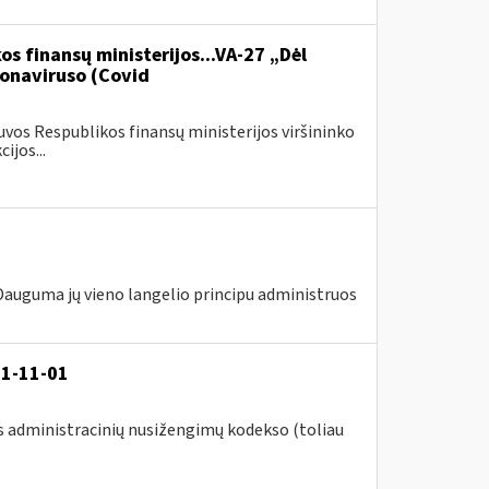
os finansų ministerijos...VA-27 „Dėl
onaviruso (Covid
vos Respublikos finansų ministerijos viršininko
ijos...
 Dauguma jų vieno langelio principu administruos
21-11-01
s administracinių nusižengimų kodekso (toliau