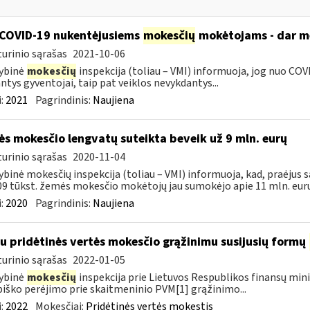
COVID-19 nukentėjusiems
mokesčių
mokėtojams - dar mė
urinio sąrašas
2021-10-06
ybinė
mokesčių
inspekcija (toliau – VMI) informuoja, jog nuo COVI
ntys gyventojai, taip pat veiklos nevykdantys...
:
2021
Pagrindinis:
Naujiena
s mokesčio lengvatų suteikta beveik už 9 mln. eurų
urinio sąrašas
2020-11-04
ybinė mokesčių inspekcija (toliau – VMI) informuoja, kad, praėjus s
09 tūkst. žemės mokesčio mokėtojų jau sumokėjo apie 11 mln. eurų.
:
2020
Pagrindinis:
Naujiena
su pridėtinės vertės mokesčio grąžinimu susijusių formų
urinio sąrašas
2022-01-05
ybinė
mokesčių
inspekcija prie Lietuvos Respublikos finansų mini
iško perėjimo prie skaitmeninio PVM[1] grąžinimo...
:
2022
Mokesčiai:
Pridėtinės vertės mokestis