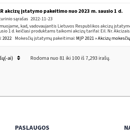
LR akcizų įstatymo pakeitimo nuo 2023 m. sausio 1 d.
urinio sąrašas
2022-11-23
muojame, kad, vadovaujantis Lietuvos Respublikos akcizų įstatymo 
sio 1 d. keičiasi produktams taikomi akcizų tarifai: Eil. Nr. Akcizais.
:
2022
Mokesčių įstatymų pakeitimai:
MĮP 2021 » Akcizų mokesčių
šų(-ai)
Rodoma nuo 81 iki 100 iš 7,293 irašų.
PASLAUGOS
N