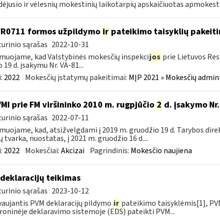
dėjusio ir vėlesnių mokestinių laikotarpių apskaičiuotas apmokest
FR0711 formos užpildymo
ir
pateikimo taisyklių pakeit
urinio sąrašas
2022-10-31
muojame, kad Valstybinės mokesčių inspekci
jos
prie Lietuvos Res
o 19 d. įsakymu Nr. VA-81...
:
2022
Mokesčių įstatymų pakeitimai:
MĮP 2021 » Mokesčių admin
VMI prie FM viršininko 2010 m. rugpjūčio
2
d. įsakymo Nr.
urinio sąrašas
2022-07-11
muojame, kad, atsižvelgdami į 2019 m. gruodžio 19 d. Tarybos dire
ų tvarka, nuostatas, į 2021 m. gruodžio 16 d....
:
2022
Mokesčiai:
Akcizai
Pagrindinis:
Mokesčio naujiena
deklaracijų teikimas
urinio sąrašas
2023-10-12
aujantis PVM deklaracijų pildymo
ir
pateikimo taisyklėmis[1], PVM
roninėje deklaravimo sistemoje (EDS) pateikti PVM...