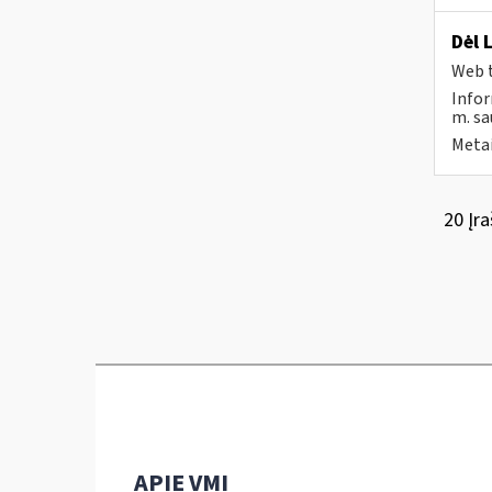
Dėl 
Web t
Infor
m. sau
Metai
20 Įra
APIE VMI