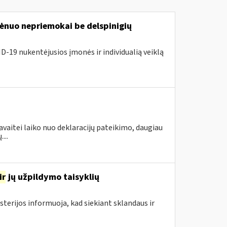
nuo nepriemokai be delspinigių
D-19 nukentėjusios įmonės ir individualią veiklą
avaitei laiko nuo deklaracijų pateikimo, daugiau
...
ir
jų užpildymo taisyklių
sterijos informuoja, kad siekiant sklandaus ir