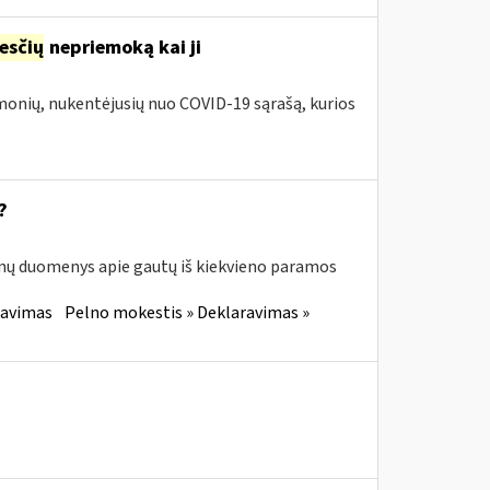
esčių
nepriemoką kai ji
įmonių, nukentėjusių nuo COVID-19 sąrašą, kurios
?
enų duomenys apie gautų iš kiekvieno paramos
ravimas
Pelno mokestis » Deklaravimas »