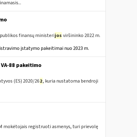
inamasis...
imo
publikos finansų ministeri
jos
viršininko 2022 m.
istravimo įstatymo pakeitimai nuo 2023 m.
 VA-88 pakeitimo
ktyvos (ES) 2020/26
2
, kuria nustatoma bendroji
 mokėtojais registruoti asmenys, turi prievolę