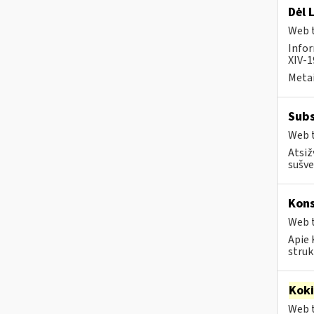
Dėl 
Web t
Infor
XIV-1
Metai
Subs
Web t
Atsiž
sušve
Kons
Web t
Apie 
struk
Kok
Web t