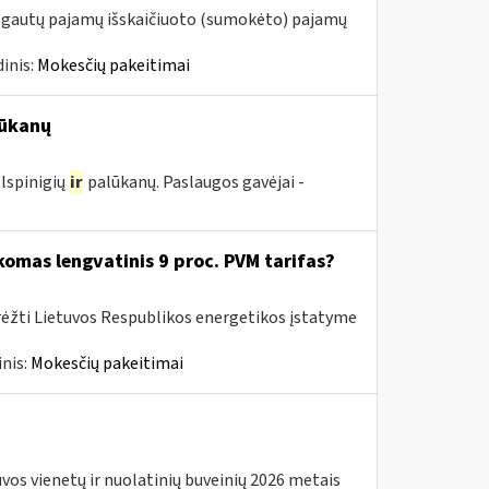
m. gautų pajamų išskaičiuoto (sumokėto) pajamų
inis:
Mokesčių pakeitimai
ūkanų
lspinigių
ir
palūkanų. Paslaugos gavėjai -
komas lengvatinis 9 proc. PVM tarifas?
rėžti Lietuvos Respublikos energetikos įstatyme
nis:
Mokesčių pakeitimai
os vienetų ir nuolatinių buveinių 2026 metais