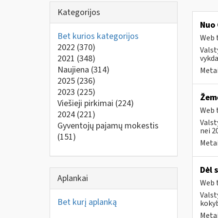
Kategorijos
Nuo 
Bet kurios kategorijos
Web t
2022
(370)
Valst
2021
(348)
vykda
Naujiena
(314)
Metai
2025
(236)
2023
(225)
Žemė
Viešieji pirkimai
(224)
Web t
2024
(221)
Valst
Gyventojų pajamų mokestis
nei 2
(151)
Metai
Dėl 
Aplankai
Web t
Valst
Bet kurį aplanką
kokyb
Metai