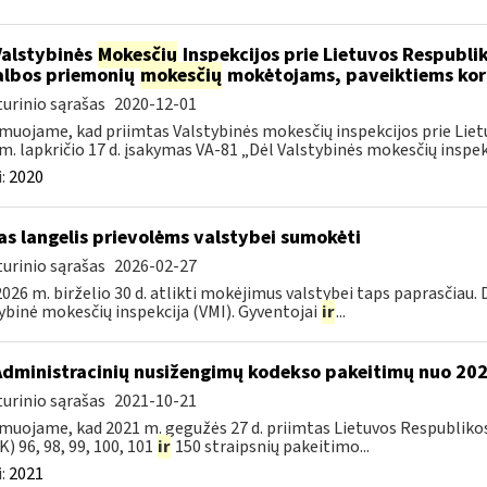
Valstybinės
Mokesčių
Inspekcijos prie Lietuvos Respublik
lbos priemonių
mokesčių
mokėtojams, paveiktiems kor
urinio sąrašas
2020-12-01
muojame, kad priimtas Valstybinės mokesčių inspekcijos prie Lietu
m. lapkričio 17 d. įsakymas VA-81 „Dėl Valstybinės mokesčių inspekc
:
2020
as langelis prievolėms valstybei sumokėti
urinio sąrašas
2026-02-27
026 m. birželio 30 d. atlikti mokėjimus valstybei taps paprasčiau.
ybinė mokesčių inspekcija (VMI). Gyventojai
ir
...
Administracinių nusižengimų kodekso pakeitimų nuo 20
urinio sąrašas
2021-10-21
muojame, kad 2021 m. gegužės 27 d. priimtas Lietuvos Respubliko
) 96, 98, 99, 100, 101
ir
150 straipsnių pakeitimo...
:
2021