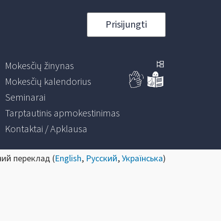
Prisijungti
Mokesčių žinynas
Mokesčių kalendorius
Seminarai
Tarptautinis apmokestinimas
Kontaktai / Apklausa
ний переклад (
English
,
Русский
,
Українська
)