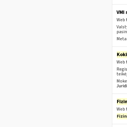
VMI 
Web t
Valst
pasin
Metai
Kok
Web t
Regis
teikė
Mokes
Juri
Fizi
Web t
Fizi