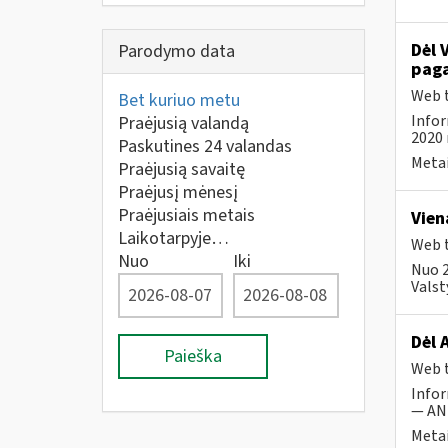
Dėl 
Parodymo data
paga
Web t
Bet kuriuo metu
Infor
Praėjusią valandą
2020 
Paskutines 24 valandas
Metai
Praėjusią savaitę
Praėjusį mėnesį
Praėjusiais metais
Vien
Laikotarpyje…
Web t
Nuo
Iki
Nuo 2
Valst
Dėl 
Paieška
Web t
Infor
— ANK
Metai