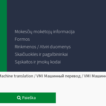
Mokesčių mokėtojų informacija
Formos
Rinkmenos / Atviri duomenys
Skaičiuoklės ir pagalbininkai
Sąskaitos ir įmokų kodai
Machine translation / VMI Машинный перевод / VMI Машин
Paieška