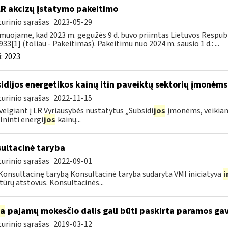
LR akcizų įstatymo pakeitimo
urinio sąrašas
2023-05-29
muojame, kad 2023 m. gegužės 9 d. buvo priimtas Lietuvos Respubli
933[1] (toliau - Pakeitimas). Pakeitimu nuo 2024 m. sausio 1 d.: ...
:
2023
idijos energetikos kainų itin paveiktų sektorių įmonėms
urinio sąrašas
2022-11-15
velgiant į LR Vyriausybės nustatytus „Subsidi
jos
įmonėms, veikianč
lninti energi
jos
kainų...
ultacinė taryba
urinio sąrašas
2022-09-01
Konsultacinę tarybą Konsultacinė taryba sudaryta VMI iniciatyva
i
tūrų atstovus. Konsultacinės...
ia
pajamų mokesčio dalis gali būti paskirta paramos g
urinio sąrašas
2019-03-12