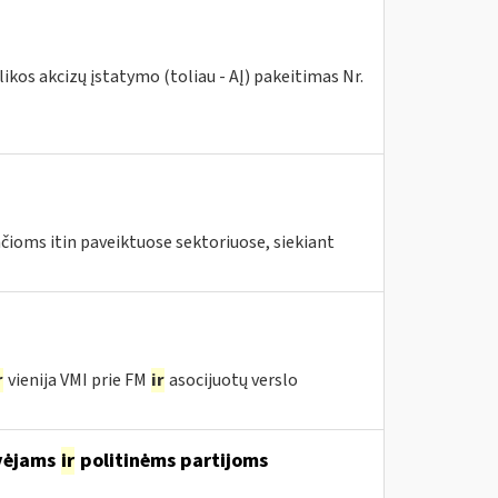
kos akcizų įstatymo (toliau - AĮ) pakeitimas Nr.
ioms itin paveiktuose sektoriuose, siekiant
r
vienija VMI prie FM
ir
asocijuotų verslo
avėjams
ir
politinėms partijoms