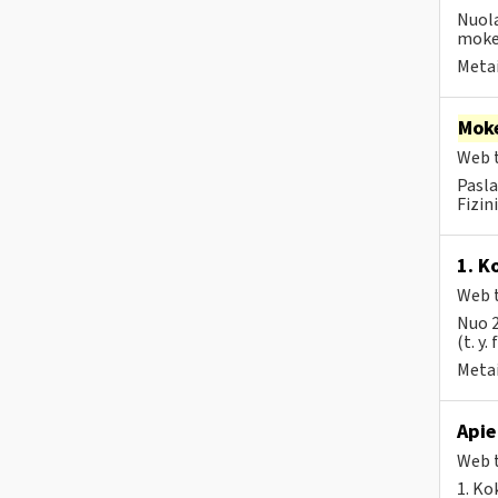
Nuola
mokes
Metai
Moke
Web t
Pasla
Fizin
1. K
Web t
Nuo 2
(t. y.
Metai
Apie
Web t
1. Ko