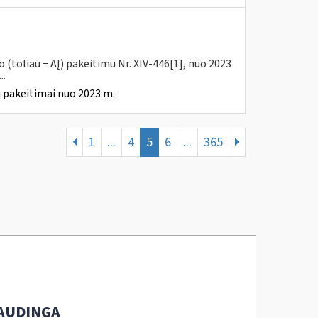
(toliau − AĮ) pakeitimu Nr. XIV-446[1], nuo 2023
..
 pakeitimai nuo 2023 m.
1
...
4
5
6
...
365
AUDINGA