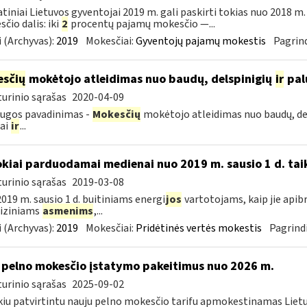
tiniai Lietuvos gyventojai 2019 m. gali paskirti tokias nuo 2018 
čio dalis: iki
2
procentų pajamų mokesčio —...
 (Archyvas):
2019
Mokesčiai:
Gyventojų pajamų mokestis
Pagrind
sčių
mokėtojo atleidimas nuo baudų, delspinigių
ir
pal
urinio sąrašas
2020-04-09
ugos pavadinimas -
Mokesčių
mokėtojo atleidimas nuo baudų, de
iai
ir
...
okiai parduodamai medienai nuo 2019 m. sausio 1 d. tai
urinio sąrašas
2019-03-08
019 m. sausio 1 d. buitiniams energi
jos
vartotojams, kaip jie apib
 fiziniams
asmenims
,...
 (Archyvas):
2019
Mokesčiai:
Pridėtinės vertės mokestis
Pagrindi
 pelno mokesčio įstatymo pakeitimus nuo 2026 m.
urinio sąrašas
2025-09-02
kiu patvirtintu nauju pelno mokesčio tarifu apmokestinamas Lietuv