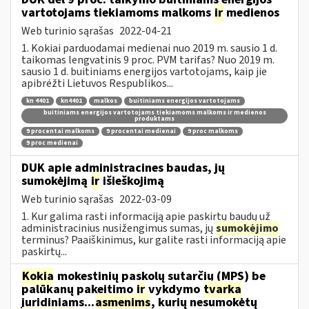
vartotojams tiekiamoms malkoms
ir
medienos
Web turinio sąrašas
2022-04-21
1. Kokiai parduodamai medienai nuo 2019 m. sausio 1 d.
taikomas lengvatinis 9 proc. PVM tarifas? Nuo 2019 m.
sausio 1 d. buitiniams energijos vartotojams, kaip jie
apibrėžti Lietuvos Respublikos...
kn 4401
kn4401
malkos
buitiniams energijos vartotojams
buitiniams energijos vartotojams tiekiamoms malkoms ir medienos
produktams
9 procentai malkoms
9 procentai medienai
9 proc malkoms
9 proc medienai
DUK apie administracines baudas, jų
sumokėjimą
ir
išieškojimą
Web turinio sąrašas
2022-03-09
1. Kur galima rasti informaciją apie paskirtų baudų už
administracinius nusižengimus sumas, jų
sumokėjimo
terminus? Paaiškinimus, kur galite rasti informaciją apie
paskirtų...
Kokia
mokestinių paskolų sutarčių (MPS) be
palūkanų pakeitimo
ir
vykdymo
tvarka
juridiniams...
asmenims
, kurių nesumokėtų