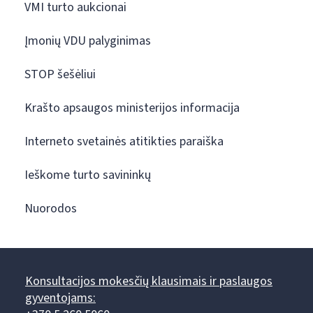
VMI turto aukcionai
Įmonių VDU palyginimas
STOP šešėliui
Krašto apsaugos ministerijos informacija
Interneto svetainės atitikties paraiška
Ieškome turto savininkų
Nuorodos
Konsultacijos mokesčių klausimais ir paslaugos
gyventojams: