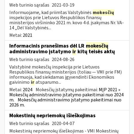
Web turinio sąrašas
2021-03-19
Informuojame, kad priimtas Valstybinės
mokesčių
inspekcijos prie Lietuvos Respublikos finansų
ministerijos viršininko 2021 m. kovo 4 d. įsakymas Nr. VA-
14 „Dėl Valstybinės...
Metai:
2021
Informacinis pranešimas dėl LR
mokesčių
administravimo įstatymo
ir
kitų teisės aktų
Web turinio sąrašas
2024-08-26
Valstybinė mokesčių inspekcija prie Lietuvos
Respublikos finansų ministerijos (toliau — VMI prie FM)
informuoja, kad siekdamas įgyvendinti Ekonomikos
gaivinimo
ir
atsparumo...
Metai:
2024
Mokesčių įstatymų pakeitimai:
MĮP 2021 »
Mokesčių administravimo įstatymo pakeitimai nuo 2024
m.
Mokesčių administravimo įstatymo pakeitimai nuo
2026 m.
Mokestinių nepriemokų išieškojimas
Web turinio sąrašas
2020-04-07
Mokestinių nepriemokų išieškojimas - VMI Mokestinių