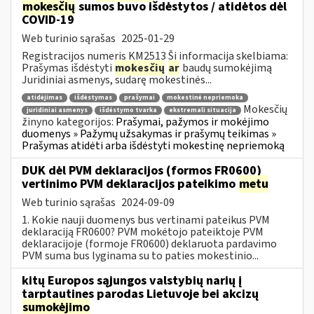
mokesčių
sumos buvo išdėstytos / atidėtos dėl
COVID-19
Web turinio sąrašas
2025-01-29
Registracijos numeris KM2513 Ši informacija skelbiama:
Prašymas išdėstyti
mokesčių
ar
baudų sumokėjimą
Juridiniai asmenys, sudarę mokestinės...
atidėjimas
išdėstymas
prašymai
mokestinė nepriemoka
Mokesčių
juridiniai asmenys
išdėstymo tvarka
ekstremali situacija
žinyno kategorijos:
Prašymai, pažymos ir mokėjimo
duomenys » Pažymų užsakymas ir prašymų teikimas »
Prašymas atidėti arba išdėstyti mokestinę nepriemoką
DUK dėl PVM deklaracijos (formos FR0600)
vertinimo PVM deklaracijos pateikimo
metu
Web turinio sąrašas
2024-09-09
1. Kokie nauji duomenys bus vertinami pateikus PVM
deklaraciją FR0600? PVM mokėtojo pateiktoje PVM
deklaracijoje (formoje FR0600) deklaruota pardavimo
PVM suma bus lyginama su to paties mokestinio...
kitų Europos sąjungos valstybių narių į
tarptautines parodas Lietuvoje bei akcizų
sumokėjimo