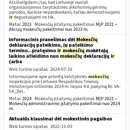
Atsižvelgdami į tai, kad Lietuvoje nuolat
organizuojamos tarptautinės alkoholinių gėrimų
parodos, kuriose neparduodami, tačiau demonstruojami
ir
degustuojami ne tik...
Metai:
2023
Mokesčių įstatymų pakeitimai:
MĮP 2021 »
Akcizų mokesčių pakeitimai nuo 2023 m.
Informacinis pranešimas dėl
Mokesčių
deklaracijų pateikimo, jų pateikimo
termino...pratęsimo
ir
mokesčių
mokėtojų
laikino atleidimo nuo
mokesčių
deklaracijų
ir
(arba
Web turinio sąrašas
2024-07-10
Informuojame apie priimtą Valstybinės
mokesčių
inspekcijos prie Lietuvos Respublikos finansų
ministerijos viršininko 2024 m. liepos 4 d. įsakymą Nr. VA-
54 „Dėl...
Metai:
2024
Mokesčių įstatymų pakeitimai:
MĮP 2021 »
Mokesčių administravimo įstatymo pakeitimai nuo 2024
m.
Aktualūs klausimai dėl mokestinės pagalbos
Web turinio sąrašas
2022-11-03