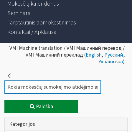
Mokesčių kalendorius
Seminarai
Tarptautinis apmokestinimas
Kontaktai / Apklausa
VMI Machine translation / VMI Машинный перевод /
VMI Машинний переклад (
English
,
Русский
,
Українська
)
Paieška
Kategorijos