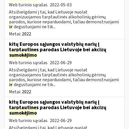
Web turinio sąrašas
2022-05-03
Atsižvelgdami į tai, kad Lietuvoje nuolat
organizuojamos tarptautinės alkoholinių gėrimų
parodos, kuriose neparduodami, tačiau demonstruojami
ir
degustuojami ne tik...
Metai:
2022
kitų Europos sąjungos valstybių narių į
tarptautines parodas Lietuvoje bei akcizų
sumokėjimo
Web turinio sąrašas
2022-06-29
Atsižvelgdami į tai, kad Lietuvoje nuolat
organizuojamos tarptautinės alkoholinių gėrimų
parodos, kuriose neparduodami, tačiau demonstruojami
ir
degustuojami ne tik...
Metai:
2022
kitų Europos sąjungos valstybių narių į
tarptautines parodas Lietuvoje bei akcizų
sumokėjimo
Web turinio sąrašas
2022-06-29
Atsižvelgdami į tai, kad Lietuvoje nuolat