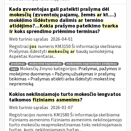
Kada gyventojas gali pateikti prašymą dėl
mokesčių
(gyventojų pajamų, žemės
ar
kt....)
mokėjimo
išdėstymo
dalimis
ar
termino
atidėjimo
?...
Kokia
prašymo pateikimo
tvarka
ir
koks sprendimo priėmimo terminas?
Web turinio sąrašas
2026-04-01
Registraci
jos
numeris KM3150 Ši informacija skelbiama:
Prašymas išdėstyti
mokesčių
ar
baudų sumokėjimą
Aspektas Komentaras...
prašymas
mokestinė nepriemoka
mokestinės nepriemokos atidėjimas
Mokesčių žinyno kategorijos:
Prašymai, pažymos ir
mps
mokėjimo duomenys » Pažymų užsakymas ir prašymų
teikimas » Prašymas atidėti arba išdėstyti mokestinę
nepriemoką
Kokios nekilnojamojo turto mokesčio lengvatos
taikomos
fiziniams
asmenims
?
Web turinio sąrašas
2026-01-07
Registracijos numeris KM1580 Ši informacija skelbiama:
Fiziniams asmenims Fiziniams asmenims nekilnojamojo
turto mokesčiu neapmokestinamas toks nekilnojamasis
turtas, kuris: nekilnojamasis turtas...