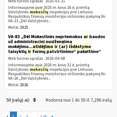
Web turinio sąrašas
2025-03-31
Informuojame apie 2025 m. kovo 26 d. priimtą
Valstybinės
mokesčių
inspekcijos prie Lietuvos
Respublikos finansų ministerijos viršininko įsakymą Nr.
VA-23 „Dėl Valstybinės...
Metai:
2025
VA-83 „Dėl Mokestinės nepriemokos
ar
baudos
už administracinį nusižengimą
mokėjimo...
atidėjimo
ir
(
ar
)
išdėstymo
taisyklių
ir
formų patvirtinimo“ pakeitimo“
Web turinio sąrašas
2026-04-08
Informuojame apie 2026 m. kovo 31 d. priimtą
Valstybinės
mokesčių
inspekcijos prie Lietuvos
Respublikos finansų ministerijos viršininko įsakymą Nr.
VA-26 „Dėl Valstybinės...
Metai:
2026
50 Įrašų(-ai)
Rodoma nuo 1 iki 50 iš 7,296 irašų.
1
2
3
...
146