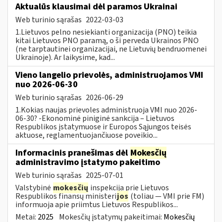
Aktualūs klausimai dėl paramos Ukrainai
Web turinio sąrašas
2022-03-03
1.Lietuvos pelno nesiekianti organizacija (PNO) teikia
kitai Lietuvos PNO paramą, o ši perveda Ukrainos PNO
(ne tarptautinei organizacijai, ne Lietuvių bendruomenei
Ukrainoje). Ar laikysime, kad...
Vieno langelio prievolės, administruojamos VMI
nuo 2026-06-30
Web turinio sąrašas
2026-06-29
1.Kokias naujas prievoles administruoja VMI nuo 2026-
06-30? -Ekonominė piniginė sankcija – Lietuvos
Respublikos įstatymuose ir Europos Sąjungos teisės
aktuose, reglamentuojančiuose poveikio...
Informacinis pranešimas dėl
Mokesčių
administravimo įstatymo pakeitimo
Web turinio sąrašas
2025-07-01
Valstybinė
mokesčių
inspekcija prie Lietuvos
Respublikos finansų ministeri
jos
(toliau — VMI prie FM)
informuoja apie priimtus Lietuvos Respublikos...
Metai:
2025
Mokesčių įstatymų pakeitimai:
Mokesčių