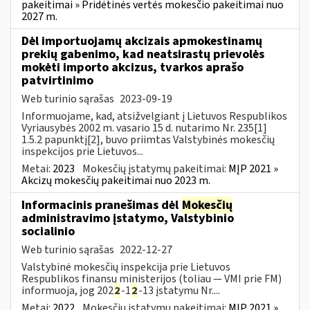
pakeitimai » Pridėtinės vertės mokesčio pakeitimai nuo
2027 m.
Dėl importuojamų akcizais apmokestinamų
prekių gabenimo, kad neatsirastų prievolės
mokėti importo akcizus, tvarkos aprašo
patvirtinimo
Web turinio sąrašas
2023-09-19
Informuojame, kad, atsižvelgiant į Lietuvos Respublikos
Vyriausybės 2002 m. vasario 15 d. nutarimo Nr. 235[1]
1.5.2 papunktį[2], buvo priimtas Valstybinės mokesčių
inspekcijos prie Lietuvos...
Metai:
2023
Mokesčių įstatymų pakeitimai:
MĮP 2021 »
Akcizų mokesčių pakeitimai nuo 2023 m.
Informacinis pranešimas dėl
Mokesčių
administravimo įstatymo, Valstybinio
socialinio
Web turinio sąrašas
2022-12-27
Valstybinė mokesčių inspekcija prie Lietuvos
Respublikos finansų ministerijos (toliau — VMI prie FM)
informuoja, jog 202
2
-1
2
-13 įstatymu Nr....
Metai:
2022
Mokesčių įstatymų pakeitimai:
MĮP 2021 »