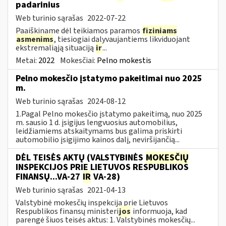
padarinius
Web turinio sąrašas
2022-07-22
Paaiškiname dėl teikiamos paramos
fiziniams
asmenims
, tiesiogiai dalyvaujantiems likviduojant
ekstremaliąją situaciją
ir
...
Metai:
2022
Mokesčiai:
Pelno mokestis
Pelno mokesčio įstatymo pakeitimai nuo 2025
m.
Web turinio sąrašas
2024-08-12
1.Pagal Pelno mokesčio įstatymo pakeitimą, nuo 2025
m. sausio 1 d. įsigijus lengvuosius automobilius,
leidžiamiems atskaitymams bus galima priskirti
automobilio įsigijimo kainos dalį, neviršijančią...
DĖL TEISĖS AKTŲ (VALSTYBINĖS
MOKESČIŲ
INSPEKCIJOS PRIE LIETUVOS RESPUBLIKOS
FINANSŲ...VA-27
IR
VA-28)
Web turinio sąrašas
2021-04-13
Valstybinė mokesčių inspekcija prie Lietuvos
Respublikos finansų ministeri
jos
informuoja, kad
parengė šiuos teisės aktus: 1. Valstybinės mokesčių...