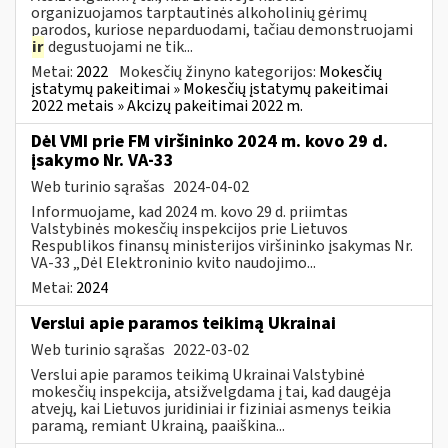
organizuojamos tarptautinės alkoholinių gėrimų
parodos, kuriose neparduodami, tačiau demonstruojami
ir
degustuojami ne tik...
Metai:
2022
Mokesčių žinyno kategorijos:
Mokesčių
įstatymų pakeitimai » Mokesčių įstatymų pakeitimai
2022 metais » Akcizų pakeitimai 2022 m.
Dėl VMI prie FM viršininko 2024 m. kovo 29 d.
įsakymo Nr. VA-33
Web turinio sąrašas
2024-04-02
Informuojame, kad 2024 m. kovo 29 d. priimtas
Valstybinės mokesčių inspekcijos prie Lietuvos
Respublikos finansų ministerijos viršininko įsakymas Nr.
VA-33 „Dėl Elektroninio kvito naudojimo...
Metai:
2024
Verslui apie paramos teikimą Ukrainai
Web turinio sąrašas
2022-03-02
Verslui apie paramos teikimą Ukrainai Valstybinė
mokesčių inspekcija, atsižvelgdama į tai, kad daugėja
atvejų, kai Lietuvos juridiniai ir fiziniai asmenys teikia
paramą, remiant Ukrainą, paaiškina...