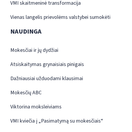
VMI skaitmeninė transformacija
Vienas langelis prievolėms valstybei sumokėti
NAUDINGA
Mokesčiai ir jų dydžiai
Atsiskaitymas grynaisiais pinigais
Dažniausiai užduodami klausimai
Mokesčių ABC
Viktorina moksleiviams
VMI kviečia į „Pasimatymą su mokesčiais“