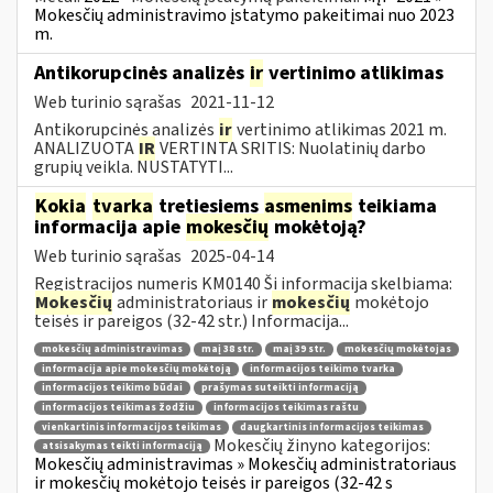
Mokesčių administravimo įstatymo pakeitimai nuo 2023
m.
Antikorupcinės analizės
ir
vertinimo atlikimas
Web turinio sąrašas
2021-11-12
Antikorupcinės analizės
ir
vertinimo atlikimas 2021 m.
ANALIZUOTA
IR
VERTINTA SRITIS: Nuolatinių darbo
grupių veikla. NUSTATYTI...
Kokia
tvarka
tretiesiems
asmenims
teikiama
informacija apie
mokesčių
mokėtoją?
Web turinio sąrašas
2025-04-14
Registracijos numeris KM0140 Ši informacija skelbiama:
Mokesčių
administratoriaus ir
mokesčių
mokėtojo
teisės ir pareigos (32-42 str.) Informacija...
mokesčių administravimas
maį 38 str.
maį 39 str.
mokesčių mokėtojas
informacija apie mokesčių mokėtoją
informacijos teikimo tvarka
informacijos teikimo būdai
prašymas suteikti informaciją
informacijos teikimas žodžiu
informacijos teikimas raštu
vienkartinis informacijos teikimas
daugkartinis informacijos teikimas
Mokesčių žinyno kategorijos:
atsisakymas teikti informaciją
Mokesčių administravimas » Mokesčių administratoriaus
ir mokesčių mokėtojo teisės ir pareigos (32-42 s