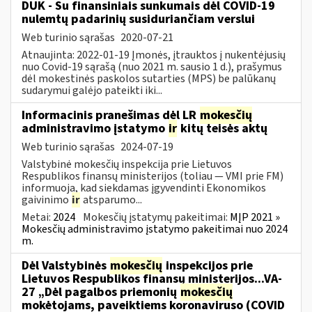
DUK - Su finansiniais sunkumais dėl COVID-19
nulemtų padarinių susiduriančiam verslui
Web turinio sąrašas
2020-07-21
Atnaujinta: 2022-01-19 Įmonės, įtrauktos į nukentėjusių
nuo Covid-19 sąrašą (nuo 2021 m. sausio 1 d.), prašymus
dėl mokestinės paskolos sutarties (MPS) be palūkanų
sudarymui galėjo pateikti iki...
Informacinis pranešimas dėl LR
mokesčių
administravimo įstatymo
ir
kitų teisės aktų
Web turinio sąrašas
2024-07-19
Valstybinė mokesčių inspekcija prie Lietuvos
Respublikos finansų ministerijos (toliau — VMI prie FM)
informuoja, kad siekdamas įgyvendinti Ekonomikos
gaivinimo
ir
atsparumo...
Metai:
2024
Mokesčių įstatymų pakeitimai:
MĮP 2021 »
Mokesčių administravimo įstatymo pakeitimai nuo 2024
m.
Dėl Valstybinės
mokesčių
inspekcijos prie
Lietuvos Respublikos finansų ministerijos...VA-
27 „Dėl pagalbos priemonių
mokesčių
mokėtojams, paveiktiems koronaviruso (COVID