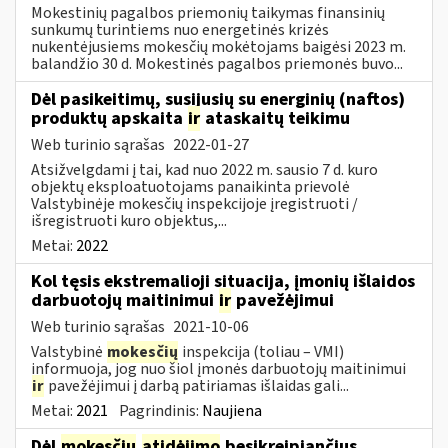
Mokestinių pagalbos priemonių taikymas finansinių
sunkumų turintiems nuo energetinės krizės
nukentėjusiems mokesčių mokėtojams baigėsi 2023 m.
balandžio 30 d. Mokestinės pagalbos priemonės buvo...
Dėl pasikeitimų, susijusių su energinių (naftos)
produktų apskaita
ir
ataskaitų teikimu
Web turinio sąrašas
2022-01-27
Atsižvelgdami į tai, kad nuo 2022 m. sausio 7 d. kuro
objektų eksploatuotojams panaikinta prievolė
Valstybinėje mokesčių inspekcijoje įregistruoti /
išregistruoti kuro objektus,...
Metai:
2022
Kol tęsis ekstremalioji situacija, įmonių išlaidos
darbuotojų maitinimui
ir
pavežėjimui
Web turinio sąrašas
2021-10-06
Valstybinė
mokesčių
inspekcija (toliau – VMI)
informuoja, jog nuo šiol įmonės darbuotojų maitinimui
ir
pavežėjimui į darbą patiriamas išlaidas gali...
Metai:
2021
Pagrindinis:
Naujiena
Dėl
mokesčių
atidėjimo
besikreipiančius