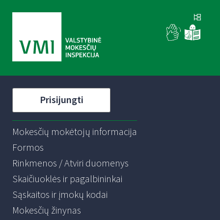
Prisijungti
Mokesčių mokėtojų informacija
Formos
Rinkmenos / Atviri duomenys
Skaičiuoklės ir pagalbininkai
Sąskaitos ir įmokų kodai
Mokesčių žinynas