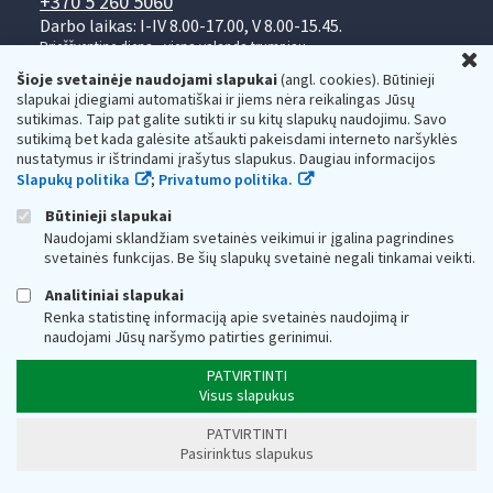
+370 5 260 5060
Darbo laikas: I-IV 8.00-17.00, V 8.00-15.45.
Prieššventinę dieną - viena valanda trumpiau.
U
Kiekvieno mėnesio antrą penktadienį 8.00 val. - 12.00 val.
Šioje svetainėje naudojami slapukai
(angl. cookies). Būtinieji
Mano VMI
Paklausimas per
slapukai įdiegiami automatiškai ir jiems nėra reikalingas Jūsų
sutikimas. Taip pat galite sutikti ir su kitų slapukų naudojimu. Savo
sutikimą bet kada galėsite atšaukti pakeisdami interneto naršyklės
nustatymus ir ištrindami įrašytus slapukus. Daugiau informacijos
Slapukų politika
;
Privatumo politika.
Būtinieji slapukai
Naudojami sklandžiam svetainės veikimui ir įgalina pagrindines
Valstybinė mokesčių inspekcija prie Lietuvos
svetainės funkcijas. Be šių slapukų svetainė negali tinkamai veikti.
Respublikos finansų ministerijos
Analitiniai slapukai
Biudžetinė įstaiga. Juridinio asmens kodas — 188659752,
Renka statistinę informaciją apie svetainės naudojimą ir
adresas: Vasario 16-osios g. 14, 01107 Vilnius, Lietuva, el.paštas:
naudojami Jūsų naršymo patirties gerinimui.
vmi@vmi.lt
, E. pristatymo dėžutės adresas 188659752
Duomenys apie Valstybinę mokesčių inspekciją prie Lietuvos
PATVIRTINTI
Respublikos finansų ministerijos kaupiami ir saugomi Juridinių
Visus slapukus
asmenų registre
PATVIRTINTI
Pasirinktus slapukus