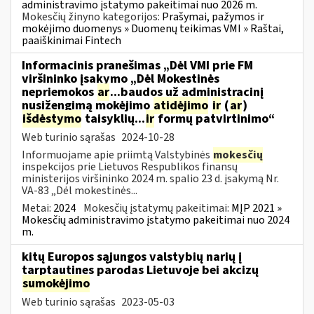
administravimo įstatymo pakeitimai nuo 2026 m.
Mokesčių žinyno kategorijos:
Prašymai, pažymos ir
mokėjimo duomenys » Duomenų teikimas VMI » Raštai,
paaiškinimai Fintech
Informacinis pranešimas „Dėl VMI prie FM
viršininko įsakymo „Dėl Mokestinės
nepriemokos
ar
...baudos už administracinį
nusižengimą mokėjimo
atidėjimo
ir
(
ar
)
išdėstymo
taisyklių...
ir
formų patvirtinimo“
Web turinio sąrašas
2024-10-28
Informuojame apie priimtą Valstybinės
mokesčių
inspekcijos prie Lietuvos Respublikos finansų
ministerijos viršininko 2024 m. spalio 23 d. įsakymą Nr.
VA-83 „Dėl mokestinės...
Metai:
2024
Mokesčių įstatymų pakeitimai:
MĮP 2021 »
Mokesčių administravimo įstatymo pakeitimai nuo 2024
m.
kitų Europos sąjungos valstybių narių į
tarptautines parodas Lietuvoje bei akcizų
sumokėjimo
Web turinio sąrašas
2023-05-03