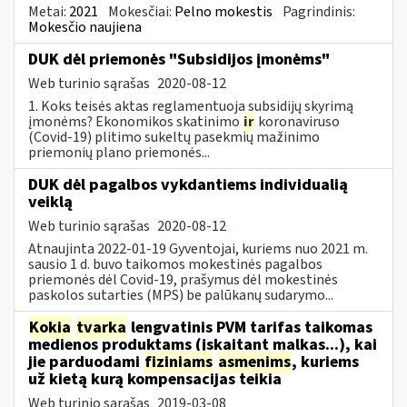
Metai:
2021
Mokesčiai:
Pelno mokestis
Pagrindinis:
Mokesčio naujiena
DUK dėl priemonės "Subsidijos įmonėms"
Web turinio sąrašas
2020-08-12
1. Koks teisės aktas reglamentuoja subsidijų skyrimą
įmonėms? Ekonomikos skatinimo
ir
koronaviruso
(Covid-19) plitimo sukeltų pasekmių mažinimo
priemonių plano priemonės...
DUK dėl pagalbos vykdantiems individualią
veiklą
Web turinio sąrašas
2020-08-12
Atnaujinta 2022-01-19 Gyventojai, kuriems nuo 2021 m.
sausio 1 d. buvo taikomos mokestinės pagalbos
priemonės dėl Covid-19, prašymus dėl mokestinės
paskolos sutarties (MPS) be palūkanų sudarymo...
Kokia
tvarka
lengvatinis PVM tarifas taikomas
medienos produktams (įskaitant malkas...), kai
jie parduodami
fiziniams
asmenims
, kuriems
už kietą kurą kompensacijas teikia
Web turinio sąrašas
2019-03-08