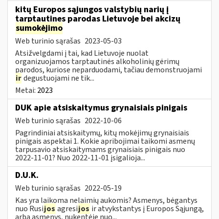
kitų Europos sąjungos valstybių narių į
tarptautines parodas Lietuvoje bei akcizų
sumokėjimo
Web turinio sąrašas
2023-05-03
Atsižvelgdami į tai, kad Lietuvoje nuolat
organizuojamos tarptautinės alkoholinių gėrimų
parodos, kuriose neparduodami, tačiau demonstruojami
ir
degustuojami ne tik...
Metai:
2023
DUK apie atsiskaitymus grynaisiais pinigais
Web turinio sąrašas
2022-10-06
Pagrindiniai atsiskaitymų, kitų mokėjimų grynaisiais
pinigais aspektai 1. Kokie apribojimai taikomi asmenų
tarpusavio atsiskaitymams grynaisiais pinigais nuo
2022-11-01? Nuo 2022-11-01 įsigalioja...
D.U.K.
Web turinio sąrašas
2022-05-19
Kas yra laikoma nelaimių aukomis? Asmenys, bėgantys
nuo Rusi
jos
agresi
jos
ir atvykstantys į Europos Sąjungą,
arba asmenys, nukentėję nuo...