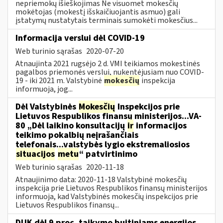
nepriemokų išieškojimas Ne visuomet mokesčių
mokėtojas (mokestį išskaičiuojantis asmuo) gali
įstatymų nustatytais terminais sumokėti mokesčius...
Informacija verslui dėl COVID-19
Web turinio sąrašas
2020-07-20
Atnaujinta 2021 rugsėjo 2 d. VMI teikiamos mokestinės
pagalbos priemonės verslui, nukentėjusiam nuo COVID-
19 - iki 2021 m. Valstybinė
mokesčių
inspekcija
informuoja, jog...
Dėl Valstybinės
Mokesčių
Inspekcijos prie
Lietuvos Respublikos finansų ministerijos...VA-
80 „Dėl laikino konsultacijų
ir
informacijos
teikimo pokalbių neįrašančiais
telefonais...valstybės lygio ekstremaliosios
situacijos
metu
“ patvirtinimo
Web turinio sąrašas
2020-11-18
Atnaujinimo data: 2020-11-18 Valstybinė mokesčių
inspekcija prie Lietuvos Respublikos finansų ministerijos
informuoja, kad Valstybinės mokesčių inspekcijos prie
Lietuvos Respublikos finansų...
DUK dėl 9 proc. taikymo buitiniams energijos