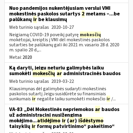
Nuo pandemijos nukentėjusiam verslui VMI
mokestinės paskolos sutartys
2
metams –...be
palūkanų
ir
be klausimų
Web turinio sąrašas
2020-10-27
Neigiamą COVID-19 poveikį patyrę
mokesčių
mokėtojai, kreiptis į VMI dėl mokestinės paskolos
sutarties be palūkanų gali iki 2021 m. vasario 28 d. 2020
m. spalio 20 d.,...
Metai:
2020
Ką daryti, jeigu neturiu galimybės laiku
sumokėti
mokesčių
ar
administracinės baudos
Web turinio sąrašas
2019-03-22
Klausimynas dėl galimybės sudaryti mokestinės
paskolos sutartį Jeigu susidūrėte su finansiniais
sunkumais
ir
negalite laiku sumokėti mokesčio
ir
/...
VA-83 „Dėl Mokestinės nepriemokos
ar
baudos
už administracinį nusižengimą
mokėjimo...
atidėjimo
ir
(
ar
)
išdėstymo
taisyklių
ir
formų patvirtinimo“ pakeitimo“