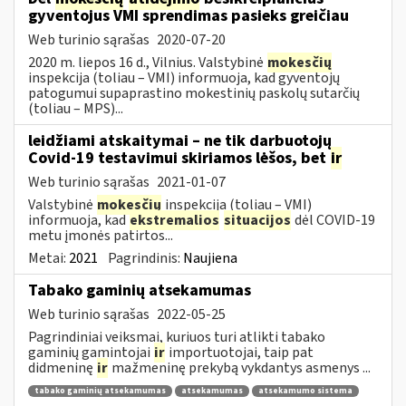
gyventojus VMI sprendimas pasieks greičiau
Web turinio sąrašas
2020-07-20
2020 m. liepos 16 d., Vilnius. Valstybinė
mokesčių
inspekcija (toliau – VMI) informuoja, kad gyventojų
patogumui supaprastino mokestinių paskolų sutarčių
(toliau – MPS)...
leidžiami atskaitymai – ne tik darbuotojų
Covid-19 testavimui skiriamos lėšos, bet
ir
Web turinio sąrašas
2021-01-07
Valstybinė
mokesčių
inspekcija (toliau – VMI)
informuoja, kad
ekstremalios
situacijos
dėl COVID-19
metu įmonės patirtos...
Metai:
2021
Pagrindinis:
Naujiena
Tabako gaminių atsekamumas
Web turinio sąrašas
2022-05-25
Pagrindiniai veiksmai, kuriuos turi atlikti tabako
gaminių gamintojai
ir
importuotojai, taip pat
didmeninę
ir
mažmeninę prekybą vykdantys asmenys ...
tabako gaminių atsekamumas
atsekamumas
atsekamumo sistema