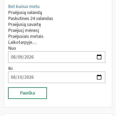
Bet kuriuo metu
Praėjusią valandą
Paskutines 24 valandas
Praėjusią savaitę
Praėjusį mėnesį
Praėjusiais metais
Laikotarpyje…
Nuo
Iki
Paieška