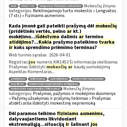
Mokesčių žinyno
ntm
ntmį 7 str.
lengvatos fiziniams asmenims
kategorijos:
Nekilnojamojo turto mokestis » Lengvatos
(7 str.) » Fiziniams asmenims
Kada įmonė gali pateikti prašymą dėl
mokesčių
(pridėtinės vertės, pelno
ar
kt.)
mokėjimo...
išdėstymo
dalimis
ar
termino
atidėjimo
?...
Kokia
prašymo pateikimo
tvarka
ir
koks sprendimo priėmimo terminas?
Web turinio sąrašas
2026-04-01
Registraci
jos
numeris KM1453 Ši informacija skelbiama:
Prašymas išdėstyti
mokesčių
ar
baudų sumokėjimą
Aspektas Komentaras...
atidėjimas
išdėstymas
sumokėjimas
mokestinė nepriemoka
maį 88 str.
mokestinės nepriemokos atidėjimas
Mokesčių žinyno
mokestinės nepriemokos išdėstymas
kategorijos:
Prašymai, pažymos ir mokėjimo duomenys
» Pažymų užsakymas ir prašymų teikimas » Prašymas
atidėti arba išdėstyti mokestinę nepriemoką
Dėl paramos teikimo
fiziniams
asmenims
,
dalyvaujantiems likviduojant
ekstremaliąją...situaciją
ir
šalinant
jos