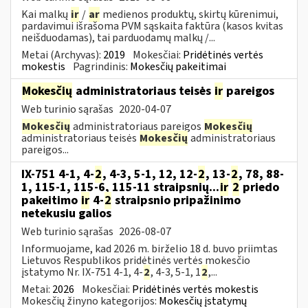
Kai malkų
ir
/
ar
medienos produktų, skirtų kūrenimui,
pardavimui išrašoma PVM sąskaita faktūra (kasos kvitas
neišduodamas), tai parduodamų malkų /...
Metai (Archyvas):
2019
Mokesčiai:
Pridėtinės vertės
mokestis
Pagrindinis:
Mokesčių pakeitimai
Mokesčių
administratoriaus teisės
ir
pareigos
Web turinio sąrašas
2020-04-07
Mokesčių
administratoriaus pareigos
Mokesčių
administratoriaus teisės
Mokesčių
administratoriaus
pareigos...
IX-751 4-1, 4-
2
, 4-3, 5-1, 12, 12-
2
, 13-
2
, 78, 88-
1, 115-1, 115-6, 115-11 straipsnių...
ir
2
priedo
pakeitimo
ir
4-
2
straipsnio pripažinimo
netekusiu galios
Web turinio sąrašas
2026-08-07
Informuojame, kad 2026 m. birželio 18 d. buvo priimtas
Lietuvos Respublikos pridėtinės vertės mokesčio
įstatymo Nr. IX-751 4-1, 4-
2
, 4-3, 5-1, 1
2
,...
Metai:
2026
Mokesčiai:
Pridėtinės vertės mokestis
Mokesčių žinyno kategorijos:
Mokesčių įstatymų