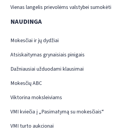
Vienas langelis prievolėms valstybei sumokėti
NAUDINGA
Mokesčiai ir jų dydžiai
Atsiskaitymas grynaisiais pinigais
Dažniausiai užduodami klausimai
Mokesčių ABC
Viktorina moksleiviams
VMI kviečia į „Pasimatymą su mokesčiais“
VMI turto aukcionai