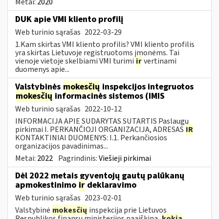
Metai:
2020
DUK apie VMI kliento profilį
Web turinio sąrašas
2022-03-29
1.Kam skirtas VMI kliento profilis? VMI kliento profilis
yra skirtas Lietuvoje registruotoms įmonėms. Tai
vienoje vietoje skelbiami VMI turimi
ir
vertinami
duomenys apie...
Valstybinės
mokesčių
inspekcijos integruotos
mokesčių
informacinės sistemos (IMIS
Web turinio sąrašas
2022-10-12
INFORMACIJA APIE SUDARYTAS SUTARTIS Paslaugų
pirkimai I. PERKANČIOJI ORGANIZACIJA, ADRESAS
IR
KONTAKTINIAI DUOMENYS: I.1. Perkančiosios
organizacijos pavadinimas...
Metai:
2022
Pagrindinis:
Viešieji pirkimai
Dėl 2022 metais gyventojų gautų palūkanų
apmokestinimo
ir
deklaravimo
Web turinio sąrašas
2023-02-01
Valstybinė
mokesčių
inspekcija prie Lietuvos
Respublikos finansų ministerijos paaiškina,
kokia