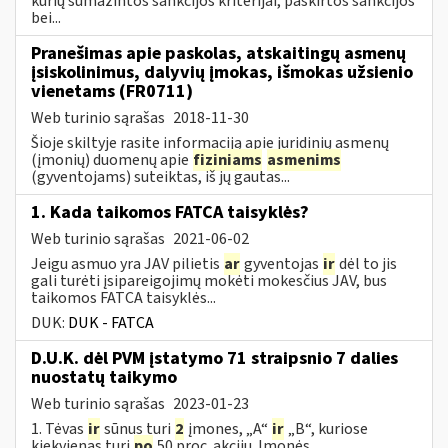
kurių sumažintos sankcijos kriterijai, paskirtos sankcijos
bei...
Pranešimas apie paskolas, atskaitingų asmenų
įsiskolinimus, dalyvių įmokas, išmokas užsienio
vienetams (FR0711)
Web turinio sąrašas
2018-11-30
Šioje skiltyje rasite informaciją apie juridinių asmenų
(įmonių) duomenų apie
fiziniams
asmenims
(gyventojams) suteiktas, iš jų gautas...
1. Kada taikomos FATCA taisyklės?
Web turinio sąrašas
2021-06-02
Jeigu asmuo yra JAV pilietis
ar
gyventojas
ir
dėl to jis
gali turėti įsipareigojimų mokėti mokesčius JAV, bus
taikomos FATCA taisyklės...
DUK:
DUK - FATCA
D.U.K. dėl PVM įstatymo 71 straipsnio 7 dalies
nuostatų taikymo
Web turinio sąrašas
2023-01-23
1. Tėvas
ir
sūnus turi
2
įmones, „A“
ir
„B“, kuriose
kiekvienas turi
po
50 proc. akcijų. Įmonės...