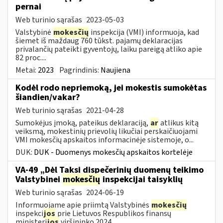
pernai
Web turinio sąrašas
2023-05-03
Valstybinė
mokesčių
inspekcija (VMI) informuoja, kad
šiemet iš maždaug 760 tūkst. pajamų deklaracijas
privalančių pateikti gyventojų, laiku pareigą atliko apie
82 proc....
Metai:
2023
Pagrindinis:
Naujiena
Kodėl rodo nepriemoką, jei mokestis sumokėtas
šiandien/vakar?
Web turinio sąrašas
2021-04-28
Sumokėjus įmoką, pateikus deklaraciją,
ar
atlikus kitą
veiksmą, mokestinių prievolių likučiai perskaičiuojami
VMI mokesčių apskaitos informacinėje sistemoje, o...
DUK:
DUK - Duomenys mokesčių apskaitos kortelėje
VA-49 „Dėl Taksi dispečerinių duomenų teikimo
Valstybinei
mokesčių
inspekcijai taisyklių
Web turinio sąrašas
2024-06-19
Informuojame apie priimtą Valstybinės
mokesčių
inspekci
jos
prie Lietuvos Respublikos finansų
ministeri
jos
viršininko 2024...