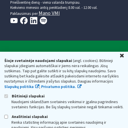
Prieššventinę dieną - viena valanda trumpiau.
Kiekvieno mėnesio antrą penktadienį 8.00 val. - 12.00 val.
Mano VMI
Paklausimas per
Valstybinė mokesčių inspekcija prie Lietuvos
U
Respublikos finansų ministerijos
Šioje svetainėje naudojami slapukai
(angl. cookies). Būtinieji
slapukai įdiegiami automatiškai ir jiems nėra reikalingas Jūsų
Biudžetinė įstaiga. Juridinio asmens kodas — 188659752,
sutikimas. Taip pat galite sutikti ir su kitų slapukų naudojimu. Savo
adresas: Vasario 16-osios g. 14, 01107 Vilnius, Lietuva, el.paštas:
sutikimą bet kada galėsite atšaukti pakeisdami interneto naršyklės
vmi@vmi.lt
, E. pristatymo dėžutės adresas 188659752
nustatymus ir ištrindami įrašytus slapukus. Daugiau informacijos
Duomenys apie Valstybinę mokesčių inspekciją prie Lietuvos
Slapukų politika
;
Privatumo politika.
Respublikos finansų ministerijos kaupiami ir saugomi Juridinių
asmenų registre
Būtinieji slapukai
Naudojami sklandžiam svetainės veikimui ir įgalina pagrindines
svetainės funkcijas. Be šių slapukų svetainė negali tinkamai veikti.
Analitiniai slapukai
Renka statistinę informaciją apie svetainės naudojimą ir
naudojami Jūsų naršymo patirties gerinimui.