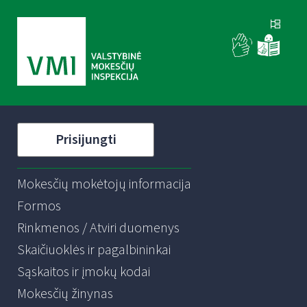
Prisijungti
Mokesčių mokėtojų informacija
Formos
Rinkmenos / Atviri duomenys
Skaičiuoklės ir pagalbininkai
Sąskaitos ir įmokų kodai
Mokesčių žinynas