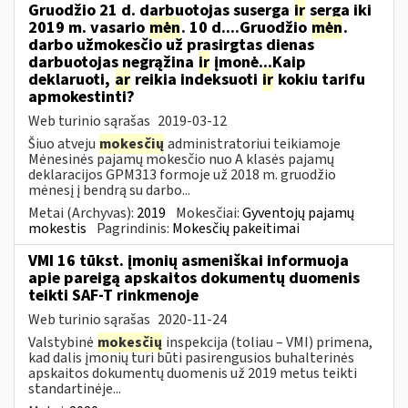
Gruodžio 21 d. darbuotojas suserga
ir
serga iki
2019 m. vasario
mėn
. 10 d....Gruodžio
mėn
.
darbo užmokesčio už prasirgtas dienas
darbuotojas negrąžina
ir
įmonė...Kaip
deklaruoti,
ar
reikia indeksuoti
ir
kokiu tarifu
apmokestinti?
Web turinio sąrašas
2019-03-12
Šiuo atveju
mokesčių
administratoriui teikiamoje
Mėnesinės pajamų mokesčio nuo A klasės pajamų
deklaracijos GPM313 formoje už 2018 m. gruodžio
mėnesį į bendrą su darbo...
Metai (Archyvas):
2019
Mokesčiai:
Gyventojų pajamų
mokestis
Pagrindinis:
Mokesčių pakeitimai
VMI 16 tūkst. įmonių asmeniškai informuoja
apie pareigą apskaitos dokumentų duomenis
teikti SAF-T rinkmenoje
Web turinio sąrašas
2020-11-24
Valstybinė
mokesčių
inspekcija (toliau – VMI) primena,
kad dalis įmonių turi būti pasirengusios buhalterinės
apskaitos dokumentų duomenis už 2019 metus teikti
standartinėje...