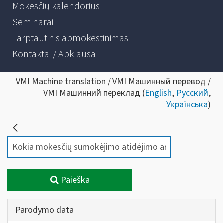
Mokesčių kalendorius
Seminarai
Tarptautinis apmokestinimas
Kontaktai / Apklausa
VMI Machine translation / VMI Машинный перевод /
VMI Машинний переклад (
English
,
Русский
,
Українська
)
Paieška
Parodymo data