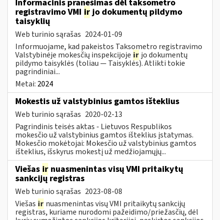
Informacinis pranešimas dėl taksometro
registravimo VMI
ir
jo dokumentų pildymo
taisyklių
Web turinio sąrašas
2024-01-09
Informuojame, kad pakeistos Taksometro registravimo
Valstybinėje mokesčių inspekcijoje
ir
jo dokumentų
pildymo taisyklės (toliau — Taisyklės). Atlikti tokie
pagrindiniai...
Metai:
2024
Mokestis už valstybinius gamtos išteklius
Web turinio sąrašas
2020-02-13
Pagrindinis teisės aktas - Lietuvos Respublikos
mokesčio už valstybinius gamtos išteklius įstatymas.
Mokesčio mokėtojai: Mokesčio už valstybinius gamtos
išteklius, išskyrus mokestį už medžiojamųjų...
Viešas
ir
nuasmenintas visų VMI pritaikytų
sankcijų registras
Web turinio sąrašas
2023-08-08
Viešas
ir
nuasmenintas visų VMI pritaikytų sankcijų
registras, kuriame nurodomi pažeidimo/priežasčių, dėl