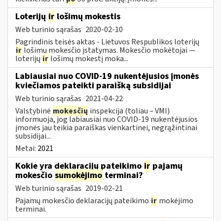
Loterijų
ir
lošimų mokestis
Web turinio sąrašas
2020-02-10
Pagrindinis teisės aktas - Lietuvos Respublikos loterijų
ir
lošimų mokesčio įstatymas. Mokesčio mokėtojai —
loterijų
ir
lošimų mokestį moka...
Labiausiai nuo COVID-19 nukentėjusios įmonės
kviečiamos pateikti paraišką subsidijai
Web turinio sąrašas
2021-04-22
Valstybinė
mokesčių
inspekcija (toliau – VMI)
informuoja, jog labiausiai nuo COVID-19 nukentėjusios
įmonės jau teikia paraiškas vienkartinei, negrąžintinai
subsidijai...
Metai:
2021
Kokie yra deklaracijų pateikimo
ir
pajamų
mokesčio
sumokėjimo
terminai?
Web turinio sąrašas
2019-02-21
Pajamų mokesčio deklaracijų pateikimo
ir
mokėjimo
terminai.