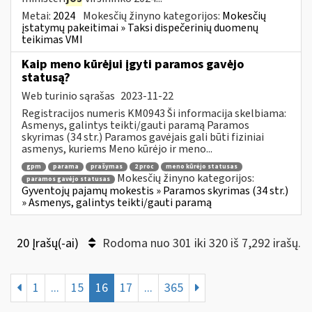
Metai:
2024
Mokesčių žinyno kategorijos:
Mokesčių
įstatymų pakeitimai » Taksi dispečerinių duomenų
teikimas VMI
Kaip meno kūrėjui įgyti paramos gavėjo
statusą?
Web turinio sąrašas
2023-11-22
Registracijos numeris KM0943 Ši informacija skelbiama:
Asmenys, galintys teikti/gauti paramą Paramos
skyrimas (34 str.) Paramos gavėjais gali būti fiziniai
asmenys, kuriems Meno kūrėjo ir meno...
gpm
parama
prašymas
2 proc
meno kūrėjo statusas
Mokesčių žinyno kategorijos:
paramos gavėjo statusas
Gyventojų pajamų mokestis » Paramos skyrimas (34 str.)
» Asmenys, galintys teikti/gauti paramą
20 Įrašų(-ai)
Rodoma nuo 301 iki 320 iš 7,292 irašų.
1
...
15
16
17
...
365