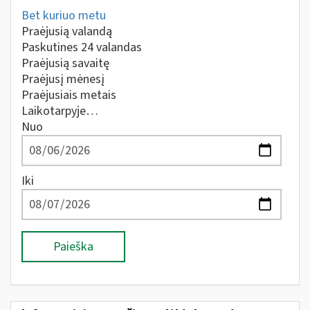
Bet kuriuo metu
Praėjusią valandą
Paskutines 24 valandas
Praėjusią savaitę
Praėjusį mėnesį
Praėjusiais metais
Laikotarpyje…
Nuo
Iki
Paieška