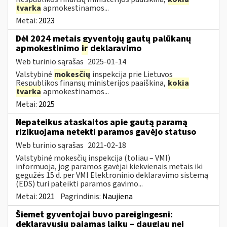
tvarka
apmokestinamos...
Metai:
2023
Dėl 2024 metais gyventojų gautų palūkanų
apmokestinimo
ir
deklaravimo
Web turinio sąrašas
2025-01-14
Valstybinė
mokesčių
inspekcija prie Lietuvos
Respublikos finansų ministerijos paaiškina,
kokia
tvarka
apmokestinamos...
Metai:
2025
Nepateikus ataskaitos apie gautą paramą
rizikuojama netekti paramos gavėjo statuso
Web turinio sąrašas
2021-02-18
Valstybinė mokesčių inspekcija (toliau – VMI)
informuoja, jog paramos gavėjai kiekvienais metais iki
gegužės 15 d. per VMI Elektroninio deklaravimo sistemą
(EDS) turi pateikti paramos gavimo...
Metai:
2021
Pagrindinis:
Naujiena
Šiemet gyventojai buvo pareigingesni:
deklaravusių pajamas laiku – daugiau nei