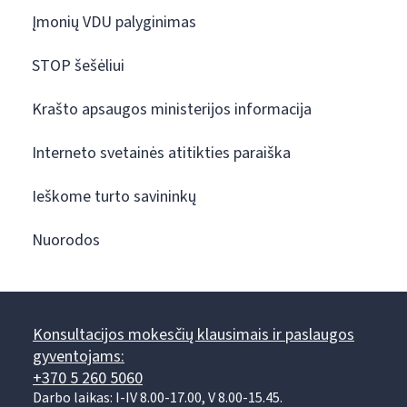
Įmonių VDU palyginimas
STOP šešėliui
Krašto apsaugos ministerijos informacija
Interneto svetainės atitikties paraiška
Ieškome turto savininkų
Nuorodos
Konsultacijos mokesčių klausimais ir paslaugos
gyventojams:
+370 5 260 5060
Darbo laikas: I-IV 8.00-17.00, V 8.00-15.45.