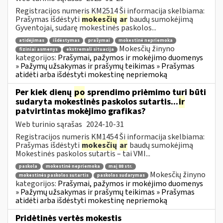
Registracijos numeris KM2514 Ši informacija skelbiama:
Prašymas išdėstyti
mokesčių
ar
baudų sumokėjimą
Gyventojai, sudarę mokestinės paskolos...
atidėjimas
išdėstymas
prašymai
mokestinė nepriemoka
Mokesčių žinyno
fiziniai asmenys
ekstremali situacija
kategorijos:
Prašymai, pažymos ir mokėjimo duomenys
» Pažymų užsakymas ir prašymų teikimas » Prašymas
atidėti arba išdėstyti mokestinę nepriemoką
Per kiek dienų
po
sprendimo priėmimo turi būti
sudaryta mokestinės paskolos sutartis...
ir
patvirtintas mokėjimo grafikas?
Web turinio sąrašas
2024-10-31
Registracijos numeris KM1454 Ši informacija skelbiama:
Prašymas išdėstyti
mokesčių
ar
baudų sumokėjimą
Mokestinės paskolos sutartis – tai VMI...
paskola
mokestinė nepriemoka
maį 88 str.
Mokesčių žinyno
mokestinės paskolos sutartis
paskolos sudarymas
kategorijos:
Prašymai, pažymos ir mokėjimo duomenys
» Pažymų užsakymas ir prašymų teikimas » Prašymas
atidėti arba išdėstyti mokestinę nepriemoką
Pridėtinės vertės mokestis