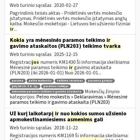
Web turinio sąrašas
2020-02-27
Pagrindinis teisės aktas - Pridėtinės vertės mokesčio
įstatymas. Pridėtinės vertės mokesčio įstatymas anglų
kalba. Mokesčio mokėtojai - Lietuvos bei užsienio fiziniai
ir
...
Kokia
yra mėnesinės paramos teikimo
ir
gavimo ataskaitos (PLN203) teikimo
tvarka
Web turinio sąrašas
2025-12-15
Registraci
jos
numeris KM1430 Ši informacija skelbiama:
Mėnesinė paramos teikimo
ir
gavimo ataskaita
(PLN203) (iki 2026-01-01) Nuo 2026-01-01...
parama
pelno mokestis
teikimo terminas
paramos gavėjai
pmį 50 str. 3 d. 2 p.
paramos teikėjai
Mokesčių žinyno
mėnesinė paramos teikimo ir gavimo ataskaita
kategorijos:
Pelno mokestis » Deklaravimas » Mėnesinė
paramos teikimo ir gavimo ataskaita (PLN203)
Už kurį laikotarpį
ir
nuo kokios sumos užsienio
apmokestinamiesiems
asmenims
gali
Web turinio sąrašas
2018-11-22
Registracijos numeris KM1169 Ši informacija skelbiama: