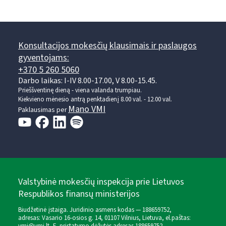
Konsultacijos mokesčių klausimais ir paslaugos
gyventojams:
+370 5 260 5060
Darbo laikas: I-IV 8.00-17.00, V 8.00-15.45.
Prieššventinę dieną - viena valanda trumpiau.
Kiekvieno mėnesio antrą penktadienį 8.00 val. - 12.00 val.
Mano VMI
Paklausimas per
Valstybinė mokesčių inspekcija prie Lietuvos
Respublikos finansų ministerijos
Biudžetinė įstaiga. Juridinio asmens kodas — 188659752,
adresas: Vasario 16-osios g. 14, 01107 Vilnius, Lietuva, el.paštas: