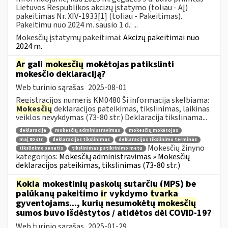
Lietuvos Respublikos akcizų įstatymo (toliau - AĮ)
pakeitimas Nr. XIV-1933[1] (toliau - Pakeitimas).
Pakeitimu nuo 2024 m. sausio 1 d.: ...
Mokesčių įstatymų pakeitimai:
Akcizų pakeitimai nuo
2024 m.
Ar
gali
mokesčių
mokėtojas patikslinti
mokesčio deklaraciją?
Web turinio sąrašas
2025-08-01
Registracijos numeris KM0480 Ši informacija skelbiama:
Mokesčių
deklaracijos pateikimas, tikslinimas, laikinas
veiklos nevykdymas (73-80 str.) Deklaracija tikslinama...
deklaracija
mokesčių administravimas
mokesčių mokėtojas
maį 80 str.
deklaracijos tikslinimas
deklaracijos tikslinimo terminas
Mokesčių žinyno
tikslinimo senatis
tikslinimas patikrinimo metu
kategorijos:
Mokesčių administravimas » Mokesčių
deklaracijos pateikimas, tikslinimas (73-80 str.)
Kokia
mokestinių paskolų sutarčių (MPS) be
palūkanų pakeitimo
ir
vykdymo
tvarka
gyventojams..., kurių nesumokėtų
mokesčių
sumos buvo išdėstytos / atidėtos dėl COVID-19?
Web turinio sąrašas
2025-01-29