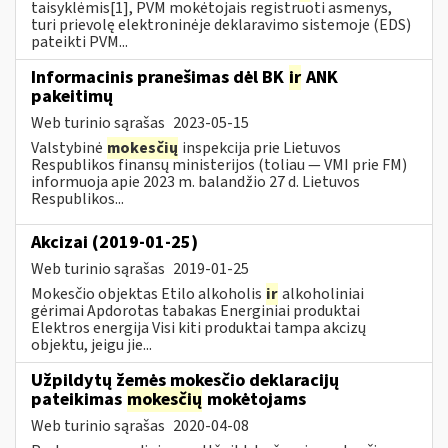
taisyklėmis[1], PVM mokėtojais registruoti asmenys,
turi prievolę elektroninėje deklaravimo sistemoje (EDS)
pateikti PVM...
Informacinis pranešimas dėl BK
ir
ANK
pakeitimų
Web turinio sąrašas
2023-05-15
Valstybinė
mokesčių
inspekcija prie Lietuvos
Respublikos finansų ministerijos (toliau — VMI prie FM)
informuoja apie 2023 m. balandžio 27 d. Lietuvos
Respublikos...
Akcizai (2019-01-25)
Web turinio sąrašas
2019-01-25
Mokesčio objektas Etilo alkoholis
ir
alkoholiniai
gėrimai Apdorotas tabakas Energiniai produktai
Elektros energija Visi kiti produktai tampa akcizų
objektu, jeigu jie...
Užpildytų žemės mokesčio deklaracijų
pateikimas
mokesčių
mokėtojams
Web turinio sąrašas
2020-04-08