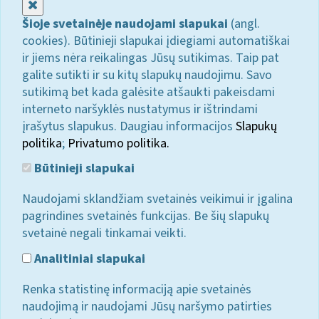
Uždaryti
Šioje svetainėje naudojami slapukai
(angl.
cookies). Būtinieji slapukai įdiegiami automatiškai
ir jiems nėra reikalingas Jūsų sutikimas. Taip pat
galite sutikti ir su kitų slapukų naudojimu. Savo
sutikimą bet kada galėsite atšaukti pakeisdami
interneto naršyklės nustatymus ir ištrindami
įrašytus slapukus. Daugiau informacijos
Slapukų
politika
;
Privatumo politika.
Būtinieji slapukai
Naudojami sklandžiam svetainės veikimui ir įgalina
pagrindines svetainės funkcijas. Be šių slapukų
svetainė negali tinkamai veikti.
Analitiniai slapukai
Renka statistinę informaciją apie svetainės
naudojimą ir naudojami Jūsų naršymo patirties