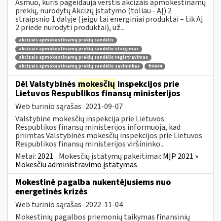
Asmuo, kuris pageidauja verstis akcizais apmokestinamų
prekių, nurodytų Akcizų įstatymo (toliau - AĮ) 2
straipsnio 1 dalyje (jeigu tai energiniai produktai – tik AĮ
2 priede nurodyti produktai), už...
akcizais apmokestinamų prekių sandėlis
akcizais apmokestinamų prekių sandėlio steigimas
akcizais apmokestinamų prekių sandėlio registravimas
akcizais apmokestinamų prekių sandėlio savininkas
fr0644
Dėl Valstybinės
mokesčių
inspekcijos prie
Lietuvos Respublikos finansų ministerijos
Web turinio sąrašas
2021-09-07
Valstybinė mokesčių inspekcija prie Lietuvos
Respublikos finansų ministerijos informuoja, kad
priimtas Valstybinės mokesčių inspekcijos prie Lietuvos
Respublikos finansų ministerijos viršininko...
Metai:
2021
Mokesčių įstatymų pakeitimai:
MĮP 2021 »
Mokesčiu administravimo įstatymas
Mokestinė pagalba nukentėjusiems nuo
energetinės krizės
Web turinio sąrašas
2022-11-04
Mokestinių pagalbos priemonių taikymas finansinių