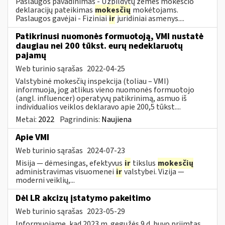
Paslaugos pavadinimas - Užpildytų žemės mokesčio
deklaracijų pateikimas
mokesčių
mokėtojams.
Paslaugos gavėjai - Fiziniai
ir
juridiniai asmenys....
Patikrinusi nuomonės formuotoją, VMI nustatė
daugiau nei 200 tūkst. eurų nedeklaruotų
pajamų
Web turinio sąrašas
2022-04-25
Valstybinė mokesčių inspekcija (toliau – VMI)
informuoja, jog atlikus vieno nuomonės formuotojo
(angl. influencer) operatyvų patikrinimą, asmuo iš
individualios veiklos deklaravo apie 200,5 tūkst....
Metai:
2022
Pagrindinis:
Naujiena
Apie VMI
Web turinio sąrašas
2024-07-23
Misija — dėmesingas, efektyvus
ir
tikslus
mokesčių
administravimas visuomenei
ir
valstybei. Vizija —
moderni veiklių,...
Dėl LR akcizų įstatymo pakeitimo
Web turinio sąrašas
2023-05-29
Informuojame, kad 2023 m. gegužės 9 d. buvo priimtas