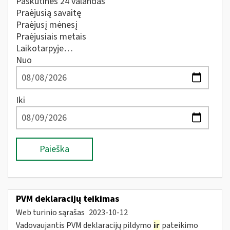
Paskutines 24 valandas
Praėjusią savaitę
Praėjusį mėnesį
Praėjusiais metais
Laikotarpyje…
Nuo
Iki
Paieška
PVM deklaracijų teikimas
Web turinio sąrašas
2023-10-12
Vadovaujantis PVM deklaracijų pildymo
ir
pateikimo