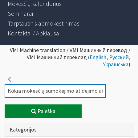
Mokesčių kalendorius
Seminarai
Tarptautinis apmokestinimas
Kontaktai / Apklausa
VMI Machine translation / VMI Машинный перевод /
VMI Машинний переклад (
English
,
Русский
,
Українська
)
Paieška
Kategorijos