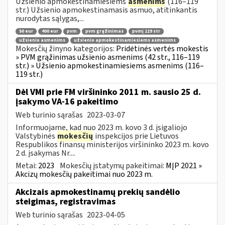
Užsienio apmokestinamiesiems
asmenims
(116–119
str.) Užsienio apmokestinamasis asmuo, atitinkantis
nurodytas sąlygas,...
50 eur
400 eur
pvm
pvm grąžinimas
pvmį 119 str
užsienio asmenims
užsienio apmokestinamiesiems asmenims
Mokesčių žinyno kategorijos:
Pridėtinės vertės mokestis
» PVM grąžinimas užsienio asmenims (42 str., 116–119
str.) » Užsienio apmokestinamiesiems asmenims (116–
119 str.)
Dėl VMI prie FM viršininko 2011 m. sausio 25 d.
įsakymo VA-16 pakeitimo
Web turinio sąrašas
2023-03-07
Informuojame, kad nuo 2023 m. kovo 3 d. įsigaliojo
Valstybinės
mokesčių
inspekcijos prie Lietuvos
Respublikos finansų ministerijos viršininko 2023 m. kovo
2 d. įsakymas Nr....
Metai:
2023
Mokesčių įstatymų pakeitimai:
MĮP 2021 »
Akcizų mokesčių pakeitimai nuo 2023 m.
Akcizais apmokestinamų prekių sandėlio
steigimas, registravimas
Web turinio sąrašas
2023-04-05