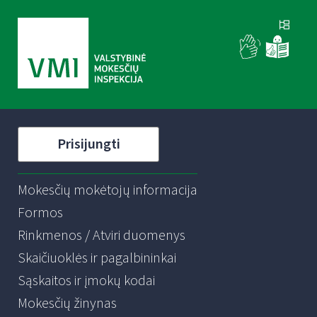
Prisijungti
Mokesčių mokėtojų informacija
Formos
Rinkmenos / Atviri duomenys
Skaičiuoklės ir pagalbininkai
Sąskaitos ir įmokų kodai
Mokesčių žinynas