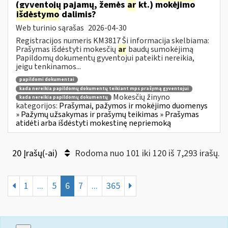
(gyventojų pajamų, žemės
ar
kt.) mokėjimo
išdėstymo
dalimis?
Web turinio sąrašas
2026-04-30
Registracijos numeris KM3817 Ši informacija skelbiama:
Prašymas išdėstyti mokesčių
ar
baudų sumokėjimą
Papildomų dokumentų gyventojui pateikti nereikia,
jeigu tenkinamos...
papildomi dokumentai
kada nereikia papildomų dokumentų teikiant mps prašymą gyventojui
Mokesčių žinyno
kada nereikia papildomų dokumentų
kategorijos:
Prašymai, pažymos ir mokėjimo duomenys
» Pažymų užsakymas ir prašymų teikimas » Prašymas
atidėti arba išdėstyti mokestinę nepriemoką
20 Įrašų(-ai)
Rodoma nuo 101 iki 120 iš 7,293 irašų.
1
...
5
6
7
...
365