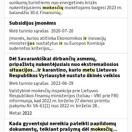
sunkumų turintiems nuo energetinės krizės
nukentėjusiems
mokesčių
mokėtojams baigėsi 2023 m.
balandžio 30 d. Finansinių...
Subsidijos įmonėms
Web turinio sąrašas
2020-07-20
Įmonės, kurios atitinka Ekonomikos
ir
inovacijų
ministeri
jos
nustatytus
ir
su Europos Komisija
suderintus kriterijus,...
Dėl Savarankiškai dirbančių asmenų,
pripažintų nukentėjusiais nuo ekstremaliosios
situacijos
...
ir
karantino, kurio
metu
Lietuvos
Respublikos Vyriausybė nustato ūkinės veiklos
Web turinio sąrašas
2022-06-29
Valstybinė mokesčių inspekcija prie Lietuvos
Respublikos finansų ministerijos (toliau – VMI prie FM)
informuoja, kad 2022 m. birželio 27 dienos priimtu
įsakymu Nr. VA-61[1] nuo 2022 m. birželio 28...
Metai:
2022
Kada gyventojui nereikia pateikti papildomų
dokumentų, teikiant prašymą dėl
mokesčių
...