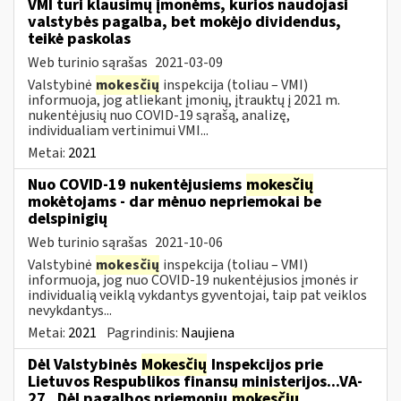
VMI turi klausimų įmonėms, kurios naudojasi
valstybės pagalba, bet mokėjo dividendus,
teikė paskolas
Web turinio sąrašas
2021-03-09
Valstybinė
mokesčių
inspekcija (toliau – VMI)
informuoja, jog atliekant įmonių, įtrauktų į 2021 m.
nukentėjusių nuo COVID-19 sąrašą, analizę,
individualiam vertinimui VMI...
Metai:
2021
Nuo COVID-19 nukentėjusiems
mokesčių
mokėtojams - dar mėnuo nepriemokai be
delspinigių
Web turinio sąrašas
2021-10-06
Valstybinė
mokesčių
inspekcija (toliau – VMI)
informuoja, jog nuo COVID-19 nukentėjusios įmonės ir
individualią veiklą vykdantys gyventojai, taip pat veiklos
nevykdantys...
Metai:
2021
Pagrindinis:
Naujiena
Dėl Valstybinės
Mokesčių
Inspekcijos prie
Lietuvos Respublikos finansų ministerijos...VA-
27 „Dėl pagalbos priemonių
mokesčių