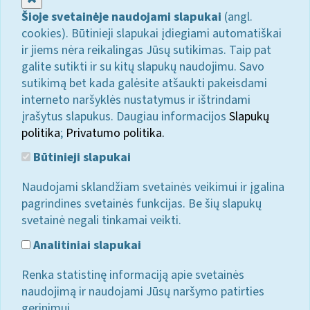
Šioje svetainėje naudojami slapukai
(angl.
cookies). Būtinieji slapukai įdiegiami automatiškai
ir jiems nėra reikalingas Jūsų sutikimas. Taip pat
galite sutikti ir su kitų slapukų naudojimu. Savo
sutikimą bet kada galėsite atšaukti pakeisdami
interneto naršyklės nustatymus ir ištrindami
įrašytus slapukus. Daugiau informacijos
Slapukų
politika
;
Privatumo politika.
Būtinieji slapukai
Naudojami sklandžiam svetainės veikimui ir įgalina
pagrindines svetainės funkcijas. Be šių slapukų
svetainė negali tinkamai veikti.
Analitiniai slapukai
Renka statistinę informaciją apie svetainės
naudojimą ir naudojami Jūsų naršymo patirties
gerinimui.