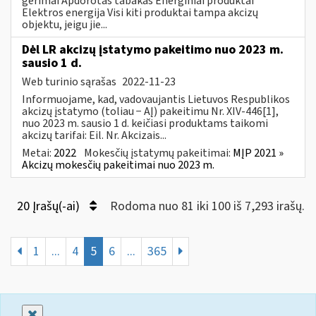
gėrimai Apdorotas tabakas Energiniai produktai
Elektros energija Visi kiti produktai tampa akcizų
objektu, jeigu jie...
Dėl LR akcizų įstatymo pakeitimo nuo 2023 m.
sausio 1 d.
Web turinio sąrašas
2022-11-23
Informuojame, kad, vadovaujantis Lietuvos Respublikos
akcizų įstatymo (toliau − AĮ) pakeitimu Nr. XIV-446[1],
nuo 2023 m. sausio 1 d. keičiasi produktams taikomi
akcizų tarifai: Eil. Nr. Akcizais...
Metai:
2022
Mokesčių įstatymų pakeitimai:
MĮP 2021 »
Akcizų mokesčių pakeitimai nuo 2023 m.
20 Įrašų(-ai)
Rodoma nuo 81 iki 100 iš 7,293 irašų.
1
...
4
5
6
...
365
Uždaryti