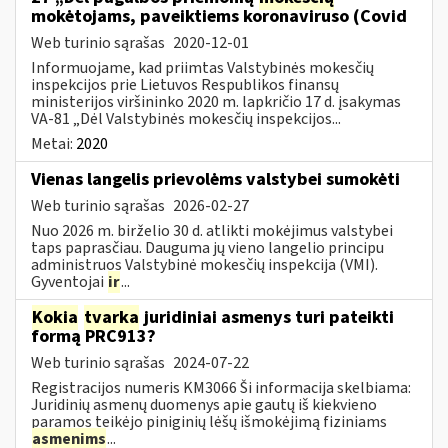
mokėtojams, paveiktiems koronaviruso (Covid
Web turinio sąrašas
2020-12-01
Informuojame, kad priimtas Valstybinės mokesčių
inspekcijos prie Lietuvos Respublikos finansų
ministerijos viršininko 2020 m. lapkričio 17 d. įsakymas
VA-81 „Dėl Valstybinės mokesčių inspekcijos...
Metai:
2020
Vienas langelis prievolėms valstybei sumokėti
Web turinio sąrašas
2026-02-27
Nuo 2026 m. birželio 30 d. atlikti mokėjimus valstybei
taps paprasčiau. Dauguma jų vieno langelio principu
administruos Valstybinė mokesčių inspekcija (VMI).
Gyventojai
ir
...
Kokia
tvarka
juridiniai asmenys turi pateikti
formą PRC913?
Web turinio sąrašas
2024-07-22
Registracijos numeris KM3066 Ši informacija skelbiama:
Juridinių asmenų duomenys apie gautų iš kiekvieno
paramos teikėjo piniginių lėšų išmokėjimą fiziniams
asmenims
...