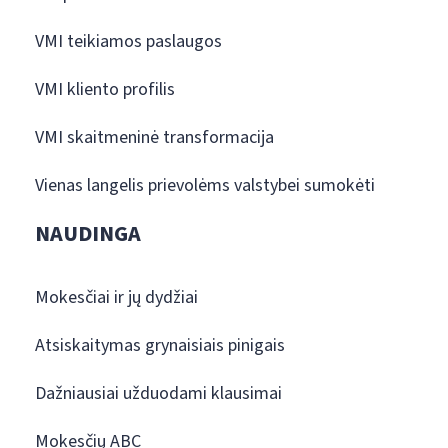
VMI teikiamos paslaugos
VMI kliento profilis
VMI skaitmeninė transformacija
Vienas langelis prievolėms valstybei sumokėti
NAUDINGA
Mokesčiai ir jų dydžiai
Atsiskaitymas grynaisiais pinigais
Dažniausiai užduodami klausimai
Mokesčių ABC