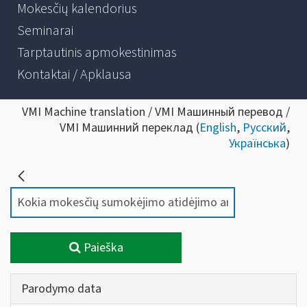
Mokesčių kalendorius
Seminarai
Tarptautinis apmokestinimas
Kontaktai / Apklausa
VMI Machine translation / VMI Машинный перевод /
VMI Машинний переклад (
English
,
Русский
,
Українська
)
Paieška
Parodymo data