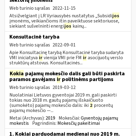
sektorių įmonėms
Web turinio sąrašas
2022-11-15
Atsižvelgiant į LR Vyriausybės nustatytus „Subsidi
jos
įmonėms, veikiančioms itin paveiktuose sektoriuose,
siekiant sušvelninti energi
jos
kainų...
Konsultacinė taryba
Web turinio sąrašas
2022-09-01
Apie Konsultacinę tarybą Konsultacinė taryba sudaryta
VMI iniciatyva
ir
vienija VMI prie FM
ir
asocijuotų verslo
struktūrų atstovus. Konsultacinės...
Kokia
pajamų mokesčio dalis gali būti paskirta
paramos gavėjams
ir
politinėms partijoms
Web turinio sąrašas
2019-03-12
Nuolatiniai Lietuvos gyventojai 2019 m. gali paskirti
tokias nuo 2018 m. gautų pajamų išskaičiuoto
(sumokėto) pajamų mokesčio dalis: iki
2
procentų
pajamų mokesčio —...
Metai (Archyvas):
2019
Mokesčiai:
Gyventojų pajamų
mokestis
Pagrindinis:
Mokesčių pakeitimai
1. Kokiai parduodamai medienai nuo 2019 m.