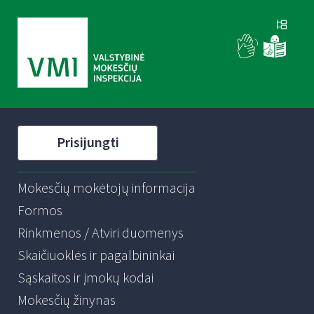
Prisijungti
Mokesčių mokėtojų informacija
Formos
Rinkmenos / Atviri duomenys
Skaičiuoklės ir pagalbininkai
Sąskaitos ir įmokų kodai
Mokesčių žinynas