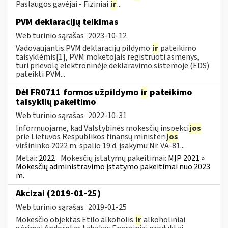
Paslaugos gavėjai - Fiziniai
ir
...
PVM deklaracijų teikimas
Web turinio sąrašas
2023-10-12
Vadovaujantis PVM deklaracijų pildymo
ir
pateikimo
taisyklėmis[1], PVM mokėtojais registruoti asmenys,
turi prievolę elektroninėje deklaravimo sistemoje (EDS)
pateikti PVM...
Dėl FR0711 formos užpildymo
ir
pateikimo
taisyklių pakeitimo
Web turinio sąrašas
2022-10-31
Informuojame, kad Valstybinės mokesčių inspekci
jos
prie Lietuvos Respublikos finansų ministeri
jos
viršininko 2022 m. spalio 19 d. įsakymu Nr. VA-81...
Metai:
2022
Mokesčių įstatymų pakeitimai:
MĮP 2021 »
Mokesčių administravimo įstatymo pakeitimai nuo 2023
m.
Akcizai (2019-01-25)
Web turinio sąrašas
2019-01-25
Mokesčio objektas Etilo alkoholis
ir
alkoholiniai