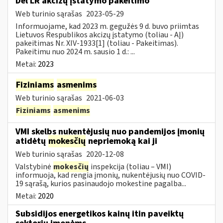
Dėl LR akcizų įstatymo pakeitimo
Web turinio sąrašas
2023-05-29
Informuojame, kad 2023 m. gegužės 9 d. buvo priimtas
Lietuvos Respublikos akcizų įstatymo (toliau - AĮ)
pakeitimas Nr. XIV-1933[1] (toliau - Pakeitimas).
Pakeitimu nuo 2024 m. sausio 1 d.: ...
Metai:
2023
Fiziniams
asmenims
Web turinio sąrašas
2021-06-03
Fiziniams
asmenims
VMI skelbs nukentėjusių nuo pandemijos įmonių
atidėtų
mokesčių
nepriemoką kai ji
Web turinio sąrašas
2020-12-08
Valstybinė
mokesčių
inspekcija (toliau – VMI)
informuoja, kad rengia įmonių, nukentėjusių nuo COVID-
19 sąrašą, kurios pasinaudojo mokestine pagalba...
Metai:
2020
Subsidijos energetikos kainų itin paveiktų