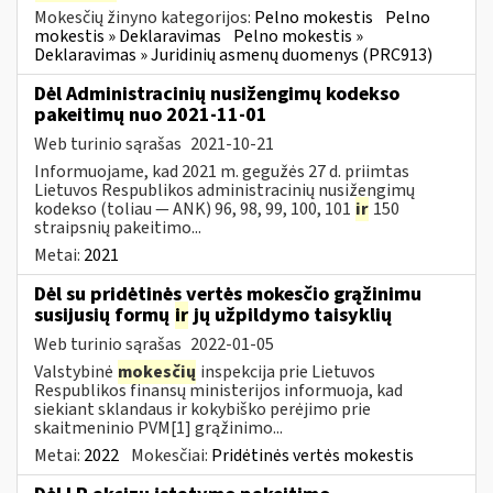
Mokesčių žinyno kategorijos:
Pelno mokestis
Pelno
mokestis » Deklaravimas
Pelno mokestis »
Deklaravimas » Juridinių asmenų duomenys (PRC913)
Dėl Administracinių nusižengimų kodekso
pakeitimų nuo 2021-11-01
Web turinio sąrašas
2021-10-21
Informuojame, kad 2021 m. gegužės 27 d. priimtas
Lietuvos Respublikos administracinių nusižengimų
kodekso (toliau — ANK) 96, 98, 99, 100, 101
ir
150
straipsnių pakeitimo...
Metai:
2021
Dėl su pridėtinės vertės mokesčio grąžinimu
susijusių formų
ir
jų užpildymo taisyklių
Web turinio sąrašas
2022-01-05
Valstybinė
mokesčių
inspekcija prie Lietuvos
Respublikos finansų ministerijos informuoja, kad
siekiant sklandaus ir kokybiško perėjimo prie
skaitmeninio PVM[1] grąžinimo...
Metai:
2022
Mokesčiai:
Pridėtinės vertės mokestis