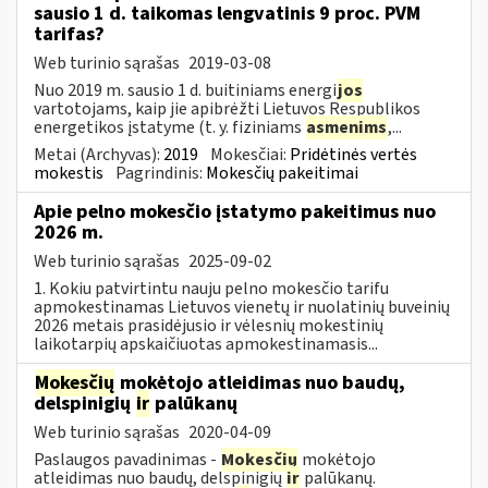
sausio 1 d. taikomas lengvatinis 9 proc. PVM
tarifas?
Web turinio sąrašas
2019-03-08
Nuo 2019 m. sausio 1 d. buitiniams energi
jos
vartotojams, kaip jie apibrėžti Lietuvos Respublikos
energetikos įstatyme (t. y. fiziniams
asmenims
,...
Metai (Archyvas):
2019
Mokesčiai:
Pridėtinės vertės
mokestis
Pagrindinis:
Mokesčių pakeitimai
Apie pelno mokesčio įstatymo pakeitimus nuo
2026 m.
Web turinio sąrašas
2025-09-02
1. Kokiu patvirtintu nauju pelno mokesčio tarifu
apmokestinamas Lietuvos vienetų ir nuolatinių buveinių
2026 metais prasidėjusio ir vėlesnių mokestinių
laikotarpių apskaičiuotas apmokestinamasis...
Mokesčių
mokėtojo atleidimas nuo baudų,
delspinigių
ir
palūkanų
Web turinio sąrašas
2020-04-09
Paslaugos pavadinimas -
Mokesčių
mokėtojo
atleidimas nuo baudų, delspinigių
ir
palūkanų.