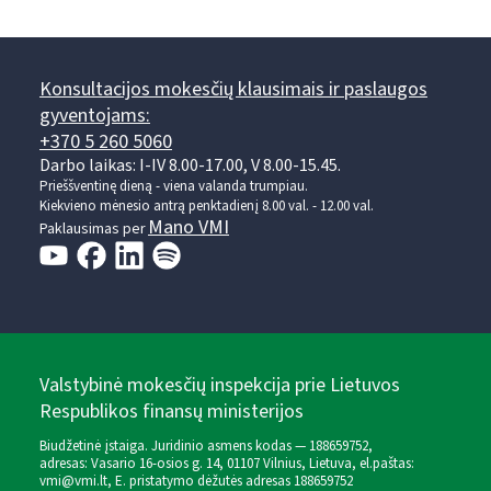
Konsultacijos mokesčių klausimais ir paslaugos
gyventojams:
+370 5 260 5060
Darbo laikas: I-IV 8.00-17.00, V 8.00-15.45.
Prieššventinę dieną - viena valanda trumpiau.
Kiekvieno mėnesio antrą penktadienį 8.00 val. - 12.00 val.
Mano VMI
Paklausimas per
Valstybinė mokesčių inspekcija prie Lietuvos
Respublikos finansų ministerijos
Biudžetinė įstaiga. Juridinio asmens kodas — 188659752,
adresas: Vasario 16-osios g. 14, 01107 Vilnius, Lietuva, el.paštas:
vmi@vmi.lt
, E. pristatymo dėžutės adresas 188659752