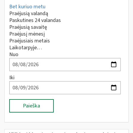
Bet kuriuo metu
Praėjusią valandą
Paskutines 24 valandas
Praėjusią savaitę
Praėjusį mėnesį
Praėjusiais metais
Laikotarpyje…
Nuo
Iki
Paieška