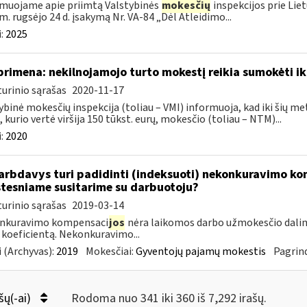
muojame apie priimtą Valstybinės
mokesčių
inspekcijos prie Lie
m. rugsėjo 24 d. įsakymą Nr. VA-84 „Dėl Atleidimo...
:
2025
primena: nekilnojamojo turto mokestį reikia sumokėti ik
urinio sąrašas
2020-11-17
ybinė mokesčių inspekcija (toliau – VMI) informuoja, kad iki šių me
, kurio vertė viršija 150 tūkst. eurų, mokesčio (toliau – NTM)...
:
2020
rbdavys turi padidinti (indeksuoti) nekonkuravimo k
tesniame susitarime su darbuotoju?
urinio sąrašas
2019-03-14
nkuravimo kompensaci
jos
nėra laikomos darbo užmokesčio dalim
 koeficientą. Nekonkuravimo...
 (Archyvas):
2019
Mokesčiai:
Gyventojų pajamų mokestis
Pagrind
šų(-ai)
Rodoma nuo 341 iki 360 iš 7,292 irašų.