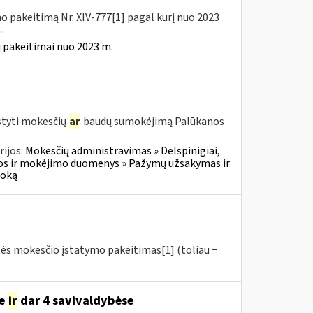
o pakeitimą Nr. XIV-777[1] pagal kurį nuo 2023
.
 pakeitimai nuo 2023 m.
styti mokesčių
ar
baudų sumokėjimą Palūkanos
ijos:
Mokesčių administravimas » Delspinigiai,
s ir mokėjimo duomenys » Pažymų užsakymas ir
moką
tės mokesčio įstatymo pakeitimas[1] (toliau −
se
ir
dar 4 savivaldybėse