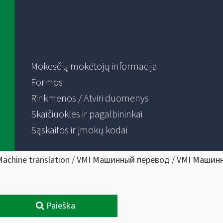
Mokesčių mokėtojų informacija
Formos
Rinkmenos / Atviri duomenys
Skaičiuoklės ir pagalbininkai
Sąskaitos ir įmokų kodai
Machine translation / VMI Машинный перевод / VMI Машин
Paieška