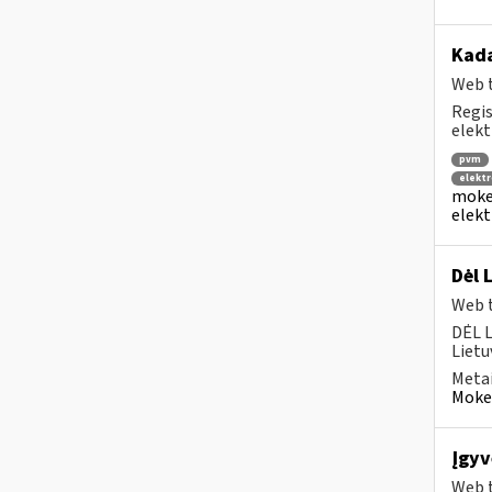
Kad
Web t
Regis
elekt
pvm
elektr
mokes
elekt
Dėl 
Web t
DĖL 
Lietu
Metai
Mokes
Įgyv
Web t