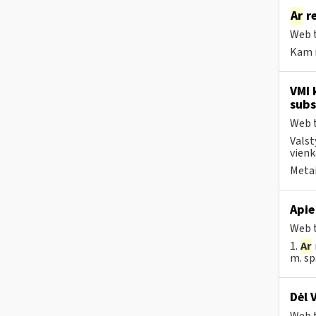
Ar
re
Web t
Kam r
VMI 
subs
Web t
Valst
vienk
Metai
Apie
Web t
1.
Ar
m. sp
Dėl 