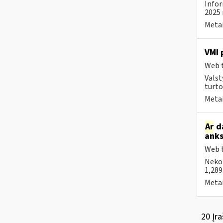
Infor
2025 
Metai
VMI 
Web t
Valst
turto
Metai
Ar
da
anks
Web t
Neko
1,289
Metai
20 Įra