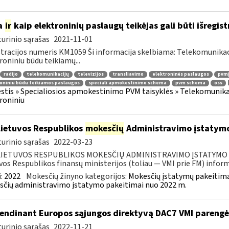
a
ir
kaip elektroninių paslaugų teikėjas gali būti išregist
urinio sąrašas
2021-11-01
tracijos numeris KM1059 Ši informacija skelbiama: Telekomunikaci
roniniu būdu teikiamų...
radijo
telekomunikacijų
televizijos
transliavimo
elektroninės paslaugos
pvmį
oniniu būdu teikiamos paslaugos
speciali apmokestinimo schema
pvm schema
oss
tis » Specialiosios apmokestinimo PVM taisyklės » Telekomunikacijų
roniniu
Lietuvos Respublikos
mokesčių
Administravimo įstatymo
urinio sąrašas
2022-03-23
LIETUVOS RESPUBLIKOS MOKESČIŲ ADMINISTRAVIMO ĮSTATYMO PAK
vos Respublikos finansų ministerijos (toliau — VMI prie FM) informu
:
2022
Mokesčių žinyno kategorijos:
Mokesčių įstatymų pakeitima
čių administravimo įstatymo pakeitimai nuo 2022 m.
endinant Europos sąjungos direktyvą DAC7 VMI parengė 
urinio sąrašas
2022-11-21