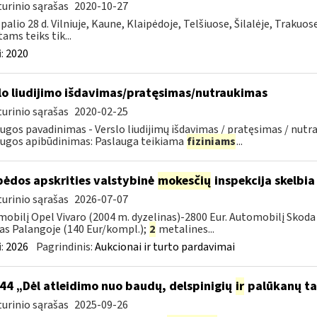
urinio sąrašas
2020-10-27
palio 28 d. Vilniuje, Kaune, Klaipėdoje, Telšiuose, Šilalėje, Trakuos
tams teiks tik...
:
2020
lo liudijimo išdavimas/pratęsimas/nutraukimas
urinio sąrašas
2020-02-25
ugos pavadinimas - Verslo liudijimų išdavimas / pratęsimas / nutra
ugos apibūdinimas: Paslauga teikiama
fiziniams
...
pėdos apskrities valstybinė
mokesčių
inspekcija skelbia
urinio sąrašas
2026-07-07
obilį Opel Vivaro (2004 m. dyzelinas)-2800 Eur. Automobilį Skoda 
as Palangoje (140 Eur/kompl.);
2
metalines...
:
2026
Pagrindinis:
Aukcionai ir turto pardavimai
44 „Dėl atleidimo nuo baudų, delspinigių
ir
palūkanų ta
urinio sąrašas
2025-09-26