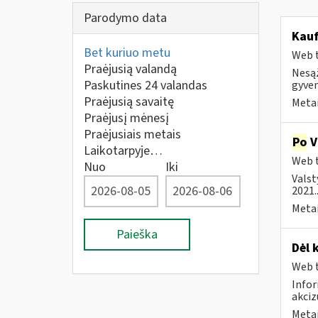
Parodymo data
Kauf
Bet kuriuo metu
Web t
Praėjusią valandą
Nesąž
Paskutines 24 valandas
gyven
Praėjusią savaitę
Metai
Praėjusį mėnesį
Praėjusiais metais
Po
V
Laikotarpyje…
Web t
Nuo
Iki
Valst
2021..
Metai
Paieška
Dėl 
Web t
Infor
akci
Metai