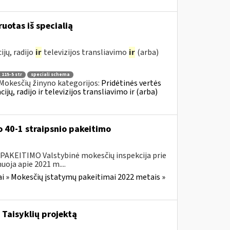
ruotas iš specialią
jų, radijo
ir
televizijos transliavimo
ir
(arba)
 115-5 str
speciali schema
Mokesčių žinyno kategorijos:
Pridėtinės vertės
, radijo ir televizijos transliavimo ir (arba)
 40-1 straipsnio pakeitimo
EITIMO Valstybinė mokesčių inspekcija prie
oja apie 2021 m....
i » Mokesčių įstatymų pakeitimai 2022 metais »
Taisyklių projektą