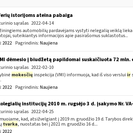
erių istorijoms ateina pabaiga
urinio sąrašas
2022-04-14
iningiems automobilių pardavėjams vystyti nelegalią veiklą lieka vis
tojai, suteikiantys informacijos apie pasirašomus suklastotus...
:
2022
Pagrindinis:
Naujiena
MI dėmesio į biudžetą papildomai suskaičiuota 72 mln. 
urinio sąrašas
2022-02-10
ybinė
mokesčių
inspekcija (VMI) informuoja, kad iš viso verslui
ir
s
.
:
2022
Pagrindinis:
Naujiena
kolegialių institucijų 2010 m. rugsėjo 3 d. įsakymo Nr. 
urinio sąrašas
2022-04-25
muojame, kad, atsižvelgiant į 2019 m. gruodžio 19 d. Tarybos dire
zų
tvarka
, nuostatas bei į 2021 m. gruodžio 16 d....
:
2022