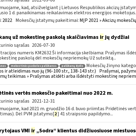
urinio sąrašas
2022-09-06
muojame, kad, atsižvelgiant į Lietuvos Respublikos akcizų įstatym
usio 1 d. panaikinamas reikalavimas elektros energijos mokėtojus..
:
2022
Mokesčių įstatymų pakeitimai:
MĮP 2021 » Akcizų mokesčių
kanų už mokestinę paskolą skaičiavimas
ir
jų dydžiai
urinio sąrašas
2026-07-30
tracijos numeris KM2632 Ši informacija skelbiama: Prašymas išdė
kestinę paskolą dėl mokesčių nepriemokų Už suteiktą...
Mokesčių žinyno kategor
anos
mokestinės paskolos palūkanos
palūkanų dydis
s ir atleidimas nuo jų (96-100 str., 138-143 str.)
Prašymai, pažymo
mų teikimas » Prašymas atidėti arba išdėstyti mokestinę neprie
ėtinės vertės mokesčio pakeitimai nuo 2022 m.
urinio sąrašas
2021-12-31
muojame, kad 2021 m. gruodžio 16 d. buvo priimtas Pridėtinės ver
timas). Dėl PVM įstatymo[
2
] 41 straipsnio papildymo...
rytojaus VMI
ir
„Sodra“ klientus didžiuosiuose miestuo