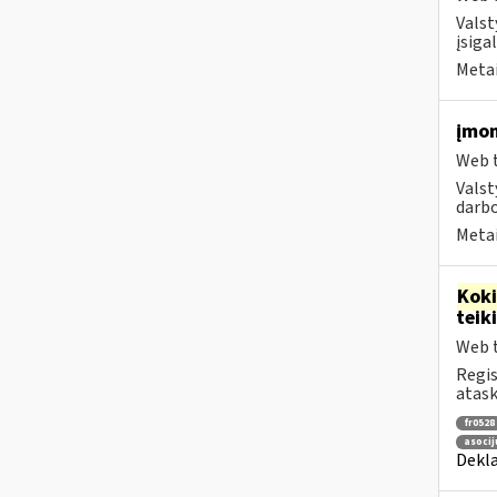
Valst
įsiga
Metai
įmon
Web t
Valst
darbo
Metai
Kok
tei
Web t
Regis
atask
fr0528
asocij
Dekla