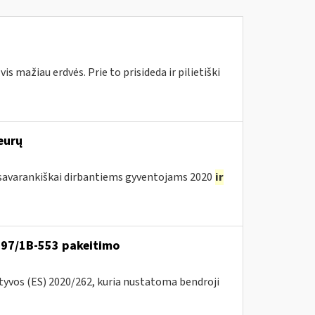
 mažiau erdvės. Prie to prisideda ir pilietiški
eurų
avarankiškai dirbantiems gyventojams 2020
ir
VA-97/1B-553 pakeitimo
ktyvos (ES) 2020/262, kuria nustatoma bendroji