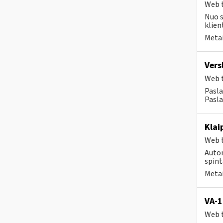
Web t
Nuo s
klien
Metai
Vers
Web t
Pasla
Pasla
Klai
Web t
Autom
spint
Metai
VA-1
Web t