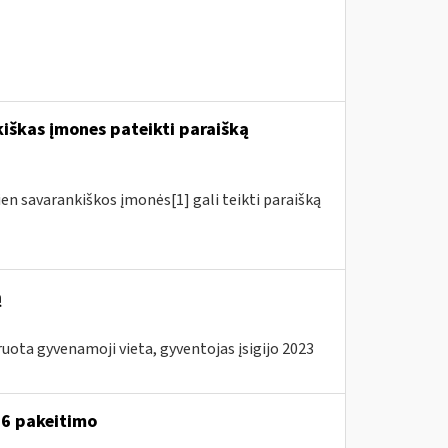
kiškas įmones pateikti paraišką
ien savarankiškos įmonės[1] gali teikti paraišką
ą
ota gyvenamoji vieta, gyventojas įsigijo 2023
A-6 pakeitimo