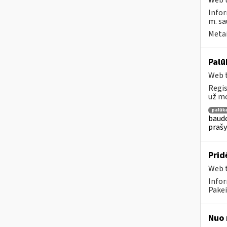
Web t
Infor
m. sa
Metai
Palū
Web t
Regis
už mo
palūk
baudo
prašy
Prid
Web t
Infor
Pakei
Nuo 