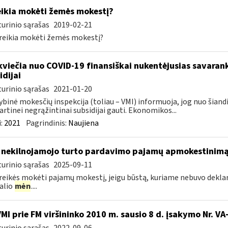
ikia mokėti žemės mokestį?
urinio sąrašas
2019-02-21
eikia mokėti žemės mokestį?
kviečia nuo COVID-19 finansiškai nukentėjusias savaran
idijai
urinio sąrašas
2021-01-20
ybinė mokesčių inspekcija (toliau – VMI) informuoja, jog nuo šiand
artinei negrąžintinai subsidijai gauti. Ekonomikos...
:
2021
Pagrindinis:
Naujiena
 nekilnojamojo turto pardavimo pajamų apmokestinim
urinio sąrašas
2025-09-11
reikės mokėti pajamų mokestį, jeigu būstą, kuriame nebuvo deklaru
alio
mėn
....
VMI prie FM viršininko 2010 m. sausio 8 d. įsakymo Nr. V