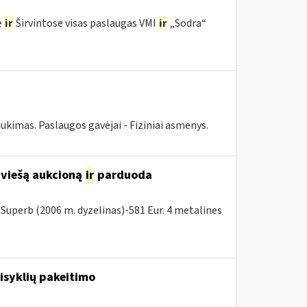
e
ir
Širvintose visas paslaugas VMI
ir
„Sodra“
ukimas. Paslaugos gavėjai - Fiziniai asmenys.
 viešą aukcioną
ir
parduoda
Superb (2006 m. dyzelinas)-581 Eur. 4 metalines
isyklių pakeitimo