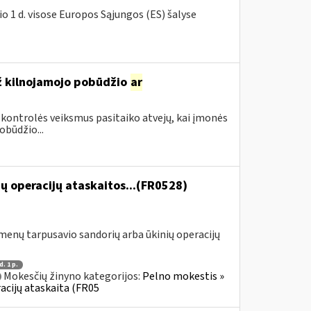
o 1 d. visose Europos Sąjungos (ES) šalyse
ž kilnojamojo pobūdžio
ar
 kontrolės veiksmus pasitaiko atvejų, kai įmonės
būdžio...
ų operacijų ataskaitos...(FR0528)
menų tarpusavio sandorių arba ūkinių operacijų
d. 1 p.
Mokesčių žinyno kategorijos:
Pelno mokestis »
acijų ataskaita (FR05