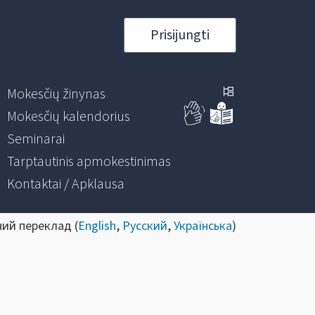
Prisijungti
Mokesčių žinynas
Mokesčių kalendorius
Seminarai
Tarptautinis apmokestinimas
Kontaktai / Apklausa
ний переклад (
English
,
Русский
,
Українська
)