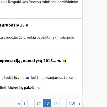
tuvos Respublikos finansų ministerijos viršininko
i gruodžio 15 d.
tų gruodžio 15 d. reikia pateikti nekilnojamojo
ompensaciją, numatytą 2018...m.
ar
i, todėl
jos
neturi būti indeksuojamos taikant
inis:
Mokesčių pakeitimai
1
...
17
18
19
...
365