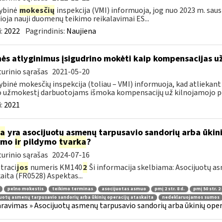
ybinė
mokesčių
inspekcija (VMI) informuoja, jog nuo 2023 m. sausi
lioja nauji duomenų teikimo reikalavimai ES...
:
2022
Pagrindinis:
Naujiena
ės atlyginimus įsigudrino mokėti kaip kompensacijas u
urinio sąrašas
2021-05-20
ybinė mokesčių inspekcija (toliau – VMI) informuoja, kad atliekant
 užmokestį darbuotojams išmoka kompensacijų už kilnojamojo po
:
2021
ia
yra asocijuotų asmenų tarpusavio sandorių arba ūkini
kimo
ir
pildymo
tvarka
?
urinio sąrašas
2024-07-16
traci
jos
numeris KM140
2
Ši informacija skelbiama: Asocijuotų as
aita (FR0528) Aspektas...
pelno mokestis
teikimo terminas
asocijuotas asmuo
pmį 2 str. 8 d.
pmį 50 str. 2 
uotų asmenų tarpusavio sandorių arba ūkinių operacijų ataskaita
nedeklaruojamos sumos
ravimas » Asocijuotų asmenų tarpusavio sandorių arba ūkinių oper