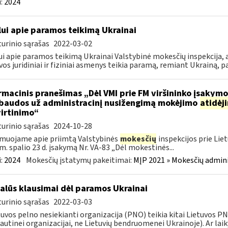
:
2024
lui apie paramos teikimą Ukrainai
urinio sąrašas
2022-03-02
ui apie paramos teikimą Ukrainai Valstybinė mokesčių inspekcija, a
vos juridiniai ir fiziniai asmenys teikia paramą, remiant Ukrainą, pa
rmacinis pranešimas „Dėl VMI prie FM viršininko įsakym
.baudos už administracinį nusižengimą mokėjimo
atidėj
irtinimo“
urinio sąrašas
2024-10-28
muojame apie priimtą Valstybinės
mokesčių
inspekcijos prie Lie
m. spalio 23 d. įsakymą Nr. VA-83 „Dėl mokestinės...
:
2024
Mokesčių įstatymų pakeitimai:
MĮP 2021 » Mokesčių admin
alūs klausimai dėl paramos Ukrainai
urinio sąrašas
2022-03-03
tuvos pelno nesiekianti organizacija (PNO) teikia kitai Lietuvos 
autinei organizacijai, ne Lietuvių bendruomenei Ukrainoje). Ar laiky