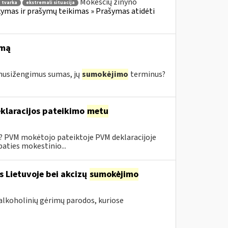
Mokesčių žinyno
 tvarka
ekstremali situacija
mas ir prašymų teikimas » Prašymas atidėti
imą
s nusižengimus sumas, jų
sumokėjimo
terminus?
klaracijos pateikimo
metu
0? PVM mokėtojo pateiktoje PVM deklaracijoje
aties mokestinio...
s Lietuvoje bei akcizų
sumokėjimo
alkoholinių gėrimų parodos, kuriose