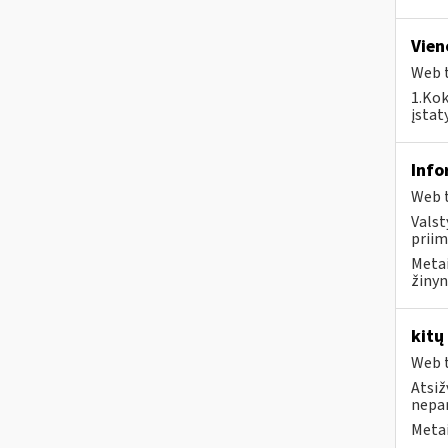
Vien
Web t
1.Kok
įstat
Info
Web t
Valst
priim
Metai
žinyn
kitų
Web t
Atsiž
nepa
Metai