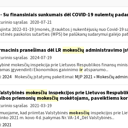
- Su finansiniais sunkumais dėl COVID-19 nulemtų padar
urinio sąrašas
2020-07-21
jinta: 2022-01-19 Įmonės, įtrauktos į nukentėjusių nuo Covid-19 są
tinės paskolos sutarties (MPS) be palūkanų sudarymui galėjo pateik
rmacinis pranešimas dėl LR
mokesčių
administravimo į
urinio sąrašas
2024-07-19
ybinė mokesčių inspekcija prie Lietuvos Respublikos finansų minist
amas įgyvendinti Ekonomikos gaivinimo
ir
atsparumo...
:
2024
Mokesčių įstatymų pakeitimai:
MĮP 2021 » Mokesčių admin
Valstybinės
mokesčių
inspekcijos prie Lietuvos Respublik
lbos priemonių
mokesčių
mokėtojams, paveiktiems kor
urinio sąrašas
2021-03-19
muojame, kad priimtas Valstybinės
mokesčių
inspekcijos prie Li
ninko 2021 m. kovo 4 d. įsakymas Nr. VA-14 „Dėl Valstybinės...
:
2021