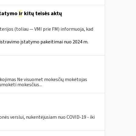
statymo
ir
kitų teisės aktų
erijos (toliau — VMI prie FM) informuoja, kad
istravimo įstatymo pakeitimai nuo 2024 m.
eškojimas Ne visuomet mokesčių mokėtojas
umokėti mokesčius...
nės verslui, nukentėjusiam nuo COVID-19 - iki