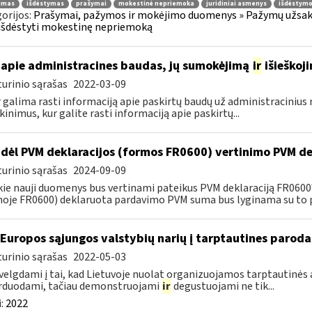
jimas
išdėstymas
prašymai
mokestinė nepriemoka
juridiniai asmenys
išdėstymo
orijos:
Prašymai, pažymos ir mokėjimo duomenys » Pažymų užsaky
išdėstyti mokestinę nepriemoką
apie administracines baudas, jų sumokėjimą
ir
išieškoj
urinio sąrašas
2022-03-09
r galima rasti informaciją apie paskirtų baudų už administraciniu
kinimus, kur galite rasti informaciją apie paskirtų...
dėl PVM deklaracijos (formos FR0600) vertinimo PVM de
urinio sąrašas
2024-09-09
kie nauji duomenys bus vertinami pateikus PVM deklaraciją FR060
oje FR0600) deklaruota pardavimo PVM suma bus lyginama su to p
 Europos sąjungos valstybių narių į tarptautines paroda
urinio sąrašas
2022-05-03
velgdami į tai, kad Lietuvoje nuolat organizuojamos tarptautinės 
rduodami, tačiau demonstruojami
ir
degustuojami ne tik...
:
2022