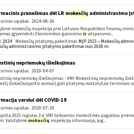
rmacinis pranešimas dėl LR
mokesčių
administravimo į
urinio sąrašas
2024-08-26
ybinė mokesčių inspekcija prie Lietuvos Respublikos finansų minist
amas įgyvendinti Ekonomikos gaivinimo
ir
atsparumo...
:
2024
Mokesčių įstatymų pakeitimai:
MĮP 2021 » Mokesčių admin
čių administravimo įstatymo pakeitimai nuo 2026 m.
stinių nepriemokų išieškojimas
urinio sąrašas
2020-04-07
tinių nepriemokų išieškojimas - VMI Mokestinių nepriemokų iši
stį išskaičiuojantis asmuo) gali įstatymų nustatytais terminais s
rmacija verslui dėl COVID-19
urinio sąrašas
2020-07-20
jinta 2021 rugsėjo 2 d. VMI teikiamos mokestinės pagalbos priemo
m. Valstybinė
mokesčių
inspekcija informuoja, jog...