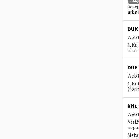
atidė
kateg
arba 
DUK 
Web t
1. Ku
Paaiš
DUK 
Web t
1. Ko
(form
kitų
Web t
Atsiž
nepa
Metai