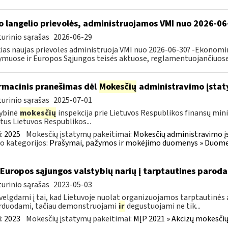
o langelio prievolės, administruojamos VMI nuo 2026-06
urinio sąrašas
2026-06-29
ias naujas prievoles administruoja VMI nuo 2026-06-30? -Ekonomin
ymuose ir Europos Sąjungos teisės aktuose, reglamentuojančiuose 
rmacinis pranešimas dėl
Mokesčių
administravimo įstat
urinio sąrašas
2025-07-01
ybinė
mokesčių
inspekcija prie Lietuvos Respublikos finansų mini
tus Lietuvos Respublikos...
:
2025
Mokesčių įstatymų pakeitimai:
Mokesčių administravimo į
o kategorijos:
Prašymai, pažymos ir mokėjimo duomenys » Duomenų
 Europos sąjungos valstybių narių į tarptautines paroda
urinio sąrašas
2023-05-03
velgdami į tai, kad Lietuvoje nuolat organizuojamos tarptautinės 
rduodami, tačiau demonstruojami
ir
degustuojami ne tik...
:
2023
Mokesčių įstatymų pakeitimai:
MĮP 2021 » Akcizų mokesčių