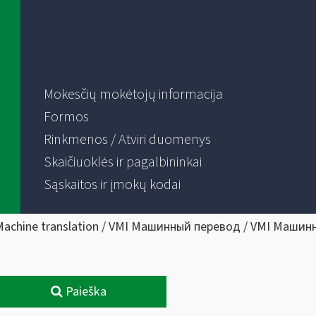
Mokesčių mokėtojų informacija
Formos
Rinkmenos / Atviri duomenys
Skaičiuoklės ir pagalbininkai
Sąskaitos ir įmokų kodai
Machine translation / VMI Машинный перевод / VMI Машин
Paieška