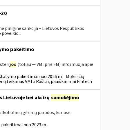
-30
ė piniginė sankcija – Lietuvos Respublikos
poveikio...
ymo pakeitimo
steri
jos
(toliau — VMI prie FM) informuoja apie
statymo pakeitimai nuo 2026 m.
Mokesčių
 teikimas VMI » Raštai, paaiškinimai Fintech
s Lietuvoje bei akcizų
sumokėjimo
alkoholinių gėrimų parodos, kuriose
 pakeitimai nuo 2023 m.