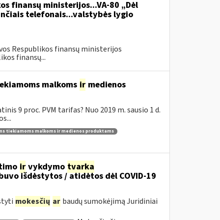
os finansų ministerijos...VA-80 „Dėl
čiais telefonais...valstybės lygio
vos Respublikos finansų ministerijos
kos finansų...
 tiekiamoms malkoms
ir
medienos
inis 9 proc. PVM tarifas? Nuo 2019 m. sausio 1 d.
s...
ams tiekiamoms malkoms ir medienos produktams
itimo
ir
vykdymo
tvarka
uvo išdėstytos / atidėtos dėl COVID-19
styti
mokesčių
ar
baudų sumokėjimą Juridiniai