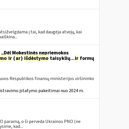
tsižvelgdama į tai, kad daugėja atvejų, kai
aiškina...
o „Dėl Mokestinės nepriemokos
imo
ir
(
ar
)
išdėstymo
taisyklių...
ir
formų
tuvos Respublikos finansų ministerijos viršininko
istravimo įstatymo pakeitimai nuo 2024 m.
PNO paramą, o ši perveda Ukrainos PNO (ne
sime, kad...