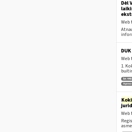
Dėl 
laik
ekst
Web t
Atnau
infor
DUK 
Web t
1. Ko
buiti
kn 440
9 pro
Kok
juri
Web t
Regis
asmen