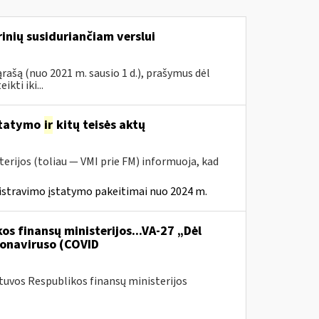
inių susiduriančiam verslui
rašą (nuo 2021 m. sausio 1 d.), prašymus dėl
ti iki...
statymo
ir
kitų teisės aktų
erijos (toliau — VMI prie FM) informuoja, kad
istravimo įstatymo pakeitimai nuo 2024 m.
os finansų ministerijos...VA-27 „Dėl
onaviruso (COVID
etuvos Respublikos finansų ministerijos