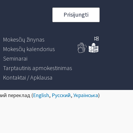
Prisijungti
Mokesčių žinynas
Mokesčių kalendorius
Seminarai
Tarptautinis apmokestinimas
Kontaktai / Apklausa
ний переклад (
English
,
Русский
,
Українська
)