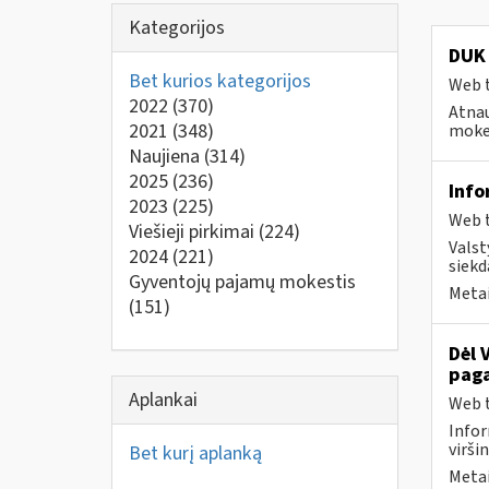
Kategorijos
DUK 
Bet kurios kategorijos
Web t
2022
(370)
Atnau
2021
(348)
mokes
Naujiena
(314)
2025
(236)
Info
2023
(225)
Web t
Viešieji pirkimai
(224)
Valst
2024
(221)
siekd
Gyventojų pajamų mokestis
Metai
(151)
Dėl 
paga
Aplankai
Web t
Infor
virši
Bet kurį aplanką
Metai