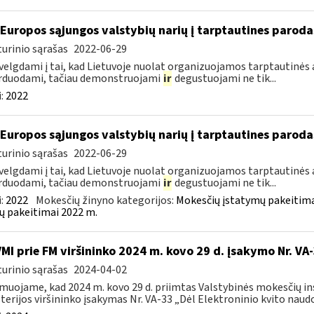
 Europos sąjungos valstybių narių į tarptautines paroda
urinio sąrašas
2022-06-29
velgdami į tai, kad Lietuvoje nuolat organizuojamos tarptautinės 
rduodami, tačiau demonstruojami
ir
degustuojami ne tik...
:
2022
 Europos sąjungos valstybių narių į tarptautines paroda
urinio sąrašas
2022-06-29
velgdami į tai, kad Lietuvoje nuolat organizuojamos tarptautinės 
rduodami, tačiau demonstruojami
ir
degustuojami ne tik...
:
2022
Mokesčių žinyno kategorijos:
Mokesčių įstatymų pakeitima
ų pakeitimai 2022 m.
VMI prie FM viršininko 2024 m. kovo 29 d. įsakymo Nr. VA
urinio sąrašas
2024-04-02
muojame, kad 2024 m. kovo 29 d. priimtas Valstybinės mokesčių in
terijos viršininko įsakymas Nr. VA-33 „Dėl Elektroninio kvito naudo