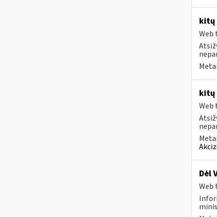
kitų
Web t
Atsiž
nepa
Metai
kitų
Web t
Atsiž
nepa
Metai
Akciz
Dėl 
Web t
Infor
minis