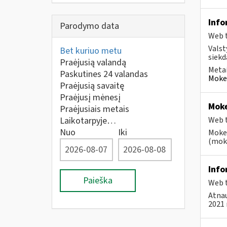
Info
Parodymo data
Web t
Valst
Bet kuriuo metu
siekd
Praėjusią valandą
Metai
Paskutines 24 valandas
Mokes
Praėjusią savaitę
Praėjusį mėnesį
Moke
Praėjusiais metais
Laikotarpyje…
Web t
Nuo
Iki
Mokes
(moke
Info
Paieška
Web t
Atnau
2021 