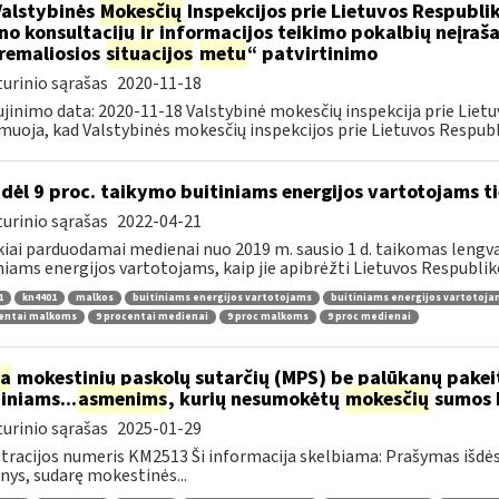
Valstybinės
Mokesčių
Inspekcijos prie Lietuvos Respublik
ino konsultacijų
ir
informacijos teikimo pokalbių neįrašan
remaliosios
situacijos
metu
“ patvirtinimo
urinio sąrašas
2020-11-18
jinimo data: 2020-11-18 Valstybinė mokesčių inspekcija prie Lietu
muoja, kad Valstybinės mokesčių inspekcijos prie Lietuvos Respubli
dėl 9 proc. taikymo buitiniams energijos vartotojams
urinio sąrašas
2022-04-21
kiai parduodamai medienai nuo 2019 m. sausio 1 d. taikomas lengvat
niams energijos vartotojams, kaip jie apibrėžti Lietuvos Respubliko
1
kn4401
malkos
buitiniams energijos vartotojams
buitiniams energijos vartotoj
centai malkoms
9 procentai medienai
9 proc malkoms
9 proc medienai
ia
mokestinių paskolų sutarčių (MPS) be palūkanų pake
diniams...
asmenims
, kurių nesumokėtų
mokesčių
sumos b
urinio sąrašas
2025-01-29
tracijos numeris KM2513 Ši informacija skelbiama: Prašymas išdė
ys, sudarę mokestinės...