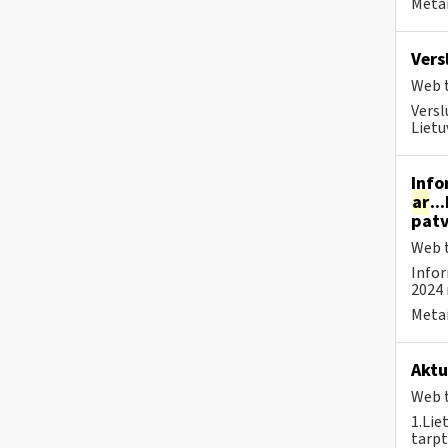
Metai
Vers
Web t
Versl
Lietu
Info
ar
..
patv
Web t
Infor
2024 
Metai
Aktu
Web t
1.Lie
tarpt