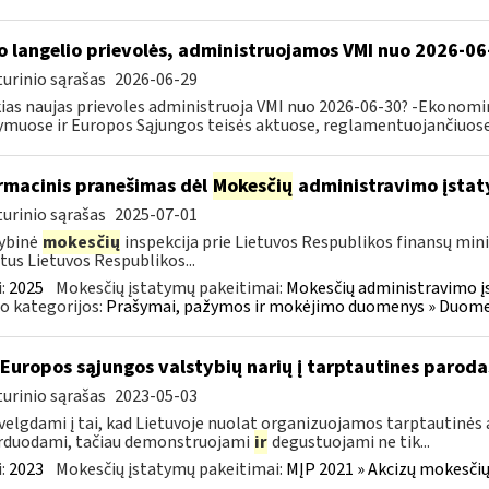
o langelio prievolės, administruojamos VMI nuo 2026-06
urinio sąrašas
2026-06-29
ias naujas prievoles administruoja VMI nuo 2026-06-30? -Ekonomin
ymuose ir Europos Sąjungos teisės aktuose, reglamentuojančiuose 
rmacinis pranešimas dėl
Mokesčių
administravimo įstat
urinio sąrašas
2025-07-01
ybinė
mokesčių
inspekcija prie Lietuvos Respublikos finansų mini
tus Lietuvos Respublikos...
:
2025
Mokesčių įstatymų pakeitimai:
Mokesčių administravimo į
o kategorijos:
Prašymai, pažymos ir mokėjimo duomenys » Duomenų
 Europos sąjungos valstybių narių į tarptautines paroda
urinio sąrašas
2023-05-03
velgdami į tai, kad Lietuvoje nuolat organizuojamos tarptautinės 
rduodami, tačiau demonstruojami
ir
degustuojami ne tik...
:
2023
Mokesčių įstatymų pakeitimai:
MĮP 2021 » Akcizų mokesčių