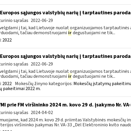
 Europos sąjungos valstybių narių į tarptautines paroda
urinio sąrašas
2022-06-29
velgdami į tai, kad Lietuvoje nuolat organizuojamos tarptautinės 
rduodami, tačiau demonstruojami
ir
degustuojami ne tik...
:
2022
 Europos sąjungos valstybių narių į tarptautines paroda
urinio sąrašas
2022-06-29
velgdami į tai, kad Lietuvoje nuolat organizuojamos tarptautinės 
rduodami, tačiau demonstruojami
ir
degustuojami ne tik...
:
2022
Mokesčių žinyno kategorijos:
Mokesčių įstatymų pakeitima
ų pakeitimai 2022 m.
VMI prie FM viršininko 2024 m. kovo 29 d. įsakymo Nr. VA
urinio sąrašas
2024-04-02
muojame, kad 2024 m. kovo 29 d. priimtas Valstybinės mokesčių in
terijos viršininko įsakymas Nr. VA-33 „Dėl Elektroninio kvito naudo