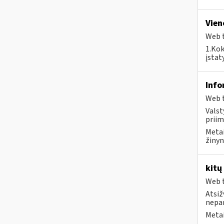
Vien
Web t
1.Kok
įstat
Info
Web t
Valst
priim
Metai
žinyn
kitų
Web t
Atsiž
nepa
Metai