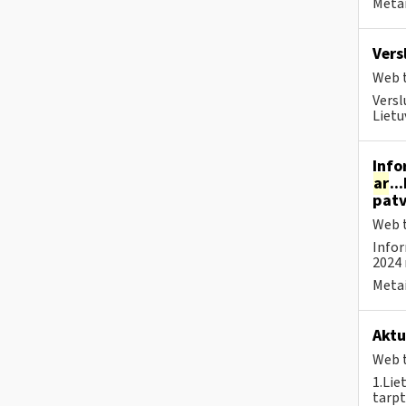
Metai
Vers
Web t
Versl
Lietu
Info
ar
..
patv
Web t
Infor
2024 
Metai
Aktu
Web t
1.Lie
tarpt