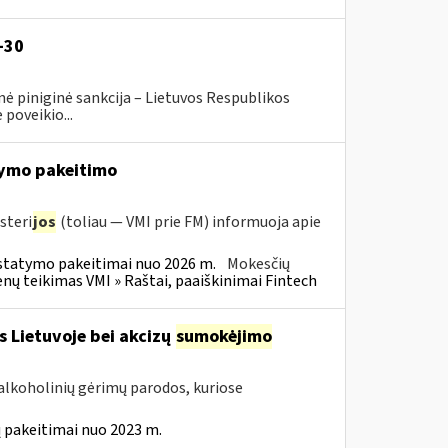
-30
ė piniginė sankcija – Lietuvos Respublikos
poveikio...
ymo pakeitimo
steri
jos
(toliau — VMI prie FM) informuoja apie
statymo pakeitimai nuo 2026 m.
Mokesčių
 teikimas VMI » Raštai, paaiškinimai Fintech
s Lietuvoje bei akcizų
sumokėjimo
alkoholinių gėrimų parodos, kuriose
 pakeitimai nuo 2023 m.