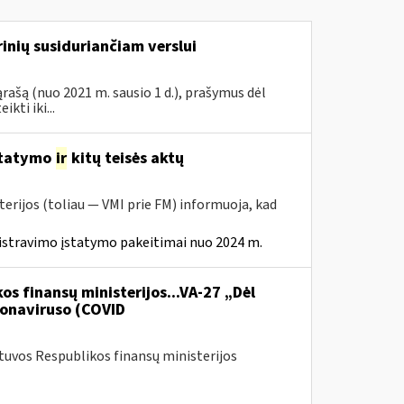
inių susiduriančiam verslui
rašą (nuo 2021 m. sausio 1 d.), prašymus dėl
ti iki...
statymo
ir
kitų teisės aktų
erijos (toliau — VMI prie FM) informuoja, kad
istravimo įstatymo pakeitimai nuo 2024 m.
os finansų ministerijos...VA-27 „Dėl
onaviruso (COVID
etuvos Respublikos finansų ministerijos