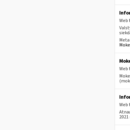
Info
Web t
Valst
siekd
Metai
Mokes
Moke
Web t
Mokes
(moke
Info
Web t
Atnau
2021 