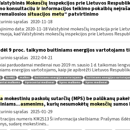
Valstybinės
Mokesčių
Inspekcijos prie Lietuvos Respublik
ino konsultacijų
ir
informacijos teikimo pokalbių neįrašan
remaliosios
situacijos
metu
“ patvirtinimo
urinio sąrašas
2020-11-18
jinimo data: 2020-11-18 Valstybinė mokesčių inspekcija prie Lietu
muoja, kad Valstybinės mokesčių inspekcijos prie Lietuvos Respubli
dėl 9 proc. taikymo buitiniams energijos vartotojams
urinio sąrašas
2022-04-21
kiai parduodamai medienai nuo 2019 m. sausio 1 d. taikomas lengvat
niams energijos vartotojams, kaip jie apibrėžti Lietuvos Respubliko
1
kn4401
malkos
buitiniams energijos vartotojams
buitiniams energijos vartotoj
centai malkoms
9 procentai medienai
9 proc malkoms
9 proc medienai
ia
mokestinių paskolų sutarčių (MPS) be palūkanų pake
diniams...
asmenims
, kurių nesumokėtų
mokesčių
sumos b
urinio sąrašas
2025-01-29
tracijos numeris KM2513 Ši informacija skelbiama: Prašymas išdė
ys, sudarę mokestinės...