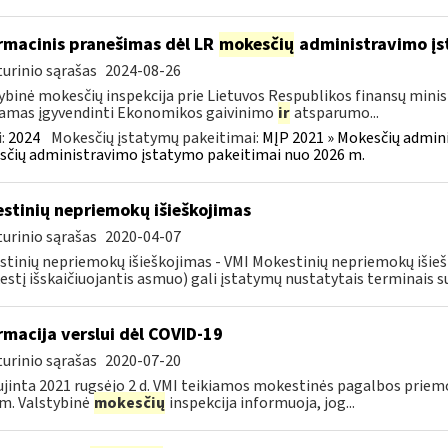
rmacinis pranešimas dėl LR
mokesčių
administravimo į
urinio sąrašas
2024-08-26
ybinė mokesčių inspekcija prie Lietuvos Respublikos finansų minist
amas įgyvendinti Ekonomikos gaivinimo
ir
atsparumo...
:
2024
Mokesčių įstatymų pakeitimai:
MĮP 2021 » Mokesčių admin
čių administravimo įstatymo pakeitimai nuo 2026 m.
stinių nepriemokų išieškojimas
urinio sąrašas
2020-04-07
tinių nepriemokų išieškojimas - VMI Mokestinių nepriemokų iši
stį išskaičiuojantis asmuo) gali įstatymų nustatytais terminais s
rmacija verslui dėl COVID-19
urinio sąrašas
2020-07-20
jinta 2021 rugsėjo 2 d. VMI teikiamos mokestinės pagalbos priemo
m. Valstybinė
mokesčių
inspekcija informuoja, jog...