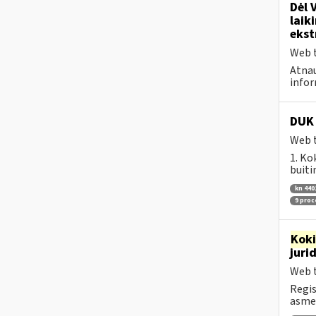
Dėl 
laik
ekst
Web t
Atnau
infor
DUK 
Web t
1. Ko
buiti
kn 440
9 pro
Kok
juri
Web t
Regis
asmen