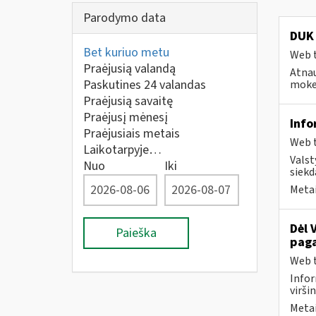
Parodymo data
DUK 
Bet kuriuo metu
Web t
Praėjusią valandą
Atnau
Paskutines 24 valandas
mokes
Praėjusią savaitę
Praėjusį mėnesį
Info
Praėjusiais metais
Web t
Laikotarpyje…
Valst
Nuo
Iki
siekd
Metai
Dėl 
Paieška
paga
Web t
Infor
virši
Metai