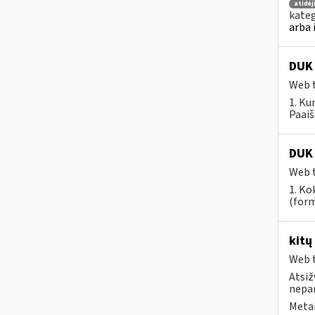
atidė
kateg
arba 
DUK 
Web t
1. Ku
Paaiš
DUK 
Web t
1. Ko
(form
kitų
Web t
Atsiž
nepa
Metai