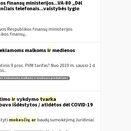
os finansų ministerijos...VA-80 „Dėl
čiais telefonais...valstybės lygio
vos Respublikos finansų ministerijos
kos finansų...
 tiekiamoms malkoms
ir
medienos
inis 9 proc. PVM tarifas? Nuo 2019 m. sausio 1 d.
s...
ams tiekiamoms malkoms ir medienos produktams
itimo
ir
vykdymo
tvarka
uvo išdėstytos / atidėtos dėl COVID-19
styti
mokesčių
ar
baudų sumokėjimą Juridiniai