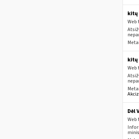
kitų
Web t
Atsiž
nepa
Metai
kitų
Web t
Atsiž
nepa
Metai
Akciz
Dėl 
Web t
Infor
minis