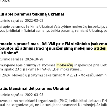
:
2024
lui apie paramos teikimą Ukrainai
urinio sąrašas
2022-03-02
ui apie paramos teikimą Ukrainai Valstybinė mokesčių inspekcija, a
vos juridiniai ir fiziniai asmenys teikia paramą, remiant Ukrainą, pa
rmacinis pranešimas „Dėl VMI prie FM viršininko įsakym
.baudos už administracinį nusižengimą mokėjimo
atidėj
irtinimo“
urinio sąrašas
2024-10-28
muojame apie priimtą Valstybinės
mokesčių
inspekcijos prie Lie
m. spalio 23 d. įsakymą Nr. VA-83 „Dėl mokestinės...
:
2024
Mokesčių įstatymų pakeitimai:
MĮP 2021 » Mokesčių admin
alūs klausimai dėl paramos Ukrainai
urinio sąrašas
2022-03-03
tuvos pelno nesiekianti organizacija (PNO) teikia kitai Lietuvos 
autinei organizacijai, ne Lietuvių bendruomenei Ukrainoje). Ar laiky