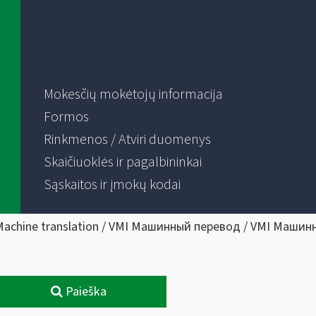
Mokesčių mokėtojų informacija
Formos
Rinkmenos / Atviri duomenys
Skaičiuoklės ir pagalbininkai
Sąskaitos ir įmokų kodai
Machine translation / VMI Машинный перевод / VMI Машин
Paieška