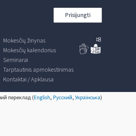
Prisijungti
Mokesčių žinynas
Mokesčių kalendorius
Seminarai
Tarptautinis apmokestinimas
Kontaktai / Apklausa
ний переклад (
English
,
Русский
,
Українська
)