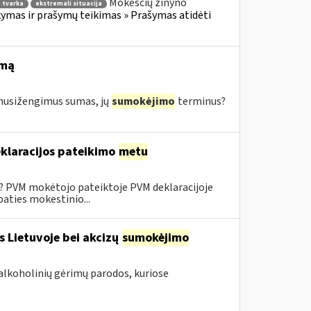
Mokesčių žinyno
 tvarka
ekstremali situacija
mas ir prašymų teikimas » Prašymas atidėti
imą
s nusižengimus sumas, jų
sumokėjimo
terminus?
klaracijos pateikimo
metu
0? PVM mokėtojo pateiktoje PVM deklaracijoje
aties mokestinio...
s Lietuvoje bei akcizų
sumokėjimo
alkoholinių gėrimų parodos, kuriose