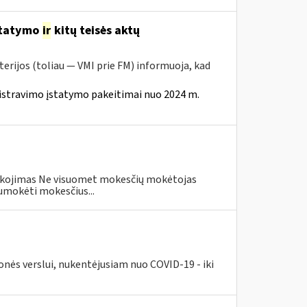
statymo
ir
kitų teisės aktų
erijos (toliau — VMI prie FM) informuoja, kad
istravimo įstatymo pakeitimai nuo 2024 m.
eškojimas Ne visuomet mokesčių mokėtojas
umokėti mokesčius...
nės verslui, nukentėjusiam nuo COVID-19 - iki