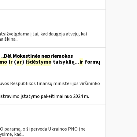
tsižvelgdama į tai, kad daugėja atvejų, kai
aiškina...
o „Dėl Mokestinės nepriemokos
imo
ir
(
ar
)
išdėstymo
taisyklių...
ir
formų
tuvos Respublikos finansų ministerijos viršininko
istravimo įstatymo pakeitimai nuo 2024 m.
PNO paramą, o ši perveda Ukrainos PNO (ne
sime, kad...