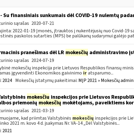
- Su finansiniais sunkumais dėl COVID-19 nulemtų padar
urinio sąrašas
2020-07-21
jinta: 2022-01-19 Įmonės, įtrauktos į nukentėjusių nuo Covid-19 są
tinės paskolos sutarties (MPS) be palūkanų sudarymui galėjo pateik
rmacinis pranešimas dėl LR
mokesčių
administravimo į
urinio sąrašas
2024-07-19
ybinė mokesčių inspekcija prie Lietuvos Respublikos finansų minist
amas įgyvendinti Ekonomikos gaivinimo
ir
atsparumo...
:
2024
Mokesčių įstatymų pakeitimai:
MĮP 2021 » Mokesčių admin
Valstybinės
mokesčių
inspekcijos prie Lietuvos Respublik
lbos priemonių
mokesčių
mokėtojams, paveiktiems kor
urinio sąrašas
2021-03-19
muojame, kad priimtas Valstybinės
mokesčių
inspekcijos prie Li
ninko 2021 m. kovo 4 d. įsakymas Nr. VA-14 „Dėl Valstybinės...
:
2021