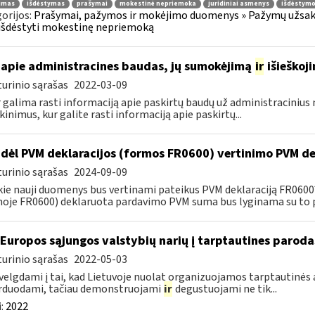
jimas
išdėstymas
prašymai
mokestinė nepriemoka
juridiniai asmenys
išdėstymo
orijos:
Prašymai, pažymos ir mokėjimo duomenys » Pažymų užsaky
išdėstyti mokestinę nepriemoką
apie administracines baudas, jų sumokėjimą
ir
išieškoj
urinio sąrašas
2022-03-09
r galima rasti informaciją apie paskirtų baudų už administraciniu
kinimus, kur galite rasti informaciją apie paskirtų...
dėl PVM deklaracijos (formos FR0600) vertinimo PVM de
urinio sąrašas
2024-09-09
kie nauji duomenys bus vertinami pateikus PVM deklaraciją FR060
oje FR0600) deklaruota pardavimo PVM suma bus lyginama su to p
 Europos sąjungos valstybių narių į tarptautines paroda
urinio sąrašas
2022-05-03
velgdami į tai, kad Lietuvoje nuolat organizuojamos tarptautinės 
rduodami, tačiau demonstruojami
ir
degustuojami ne tik...
:
2022